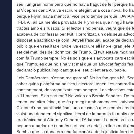
seu i un gran home però que ho havia hagut de fer perquè ha
al Vicepresident. Ara va escriure afegint una cosa nova: ho hav
perquè Flynn havia mentit al Vice però també perquè HAVIA
l’FBI. Ai, ai! La mentida provada de Flynn era que ningú havia 
tractes amb els russos. Si el lector s’ho pensa, veurà que de 
acabava de confessar per twit. Horroritzat, un dels seus advo
disposat a sacrificar-se com l’Anyell Pasqual, acaba de declar
públic que en realitat el twit el va escriure ell i no el gran jefe. 
set del matí des del dormitori de Trump. El twit estava molt mal
com fa Trump sempre. No és sols que els advocats cars escri
que Trump, és que no s’ha vist mai que un advocat famós fes
declaració pública implicant que el seu client era culpable.
I els Demòcrates, s’estan recuperant? No ho fan gens bé. S
saber quina plataforma política i electoral tenen i es contradi
constantment, desorganitzats com sempre. Les eleccions es
a 11 mesos. S’en sortiran? No volen en Bernie Sanders. De 
tenen una altra feina, que és protegir amb amenaces i advocat
Clinton d’una humiliació final, una acusació que sembla credib
violat una dona en el significat literal de la paraula fa molts a
era irònicament Attorney General d’Arkansas. La premsa i la r
neguen a parlar-ne i només surt sense detalls a llocs molt am
Sembla que la dona era una funcionària de la justícia fora de 