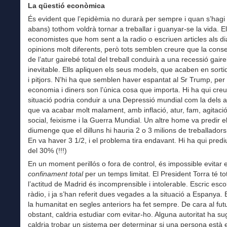
La qüestió econòmica
És evident que l’epidèmia no durarà per sempre i quan s’hagi 
abans) tothom voldrà tornar a treballar i guanyar-se la vida. E
economistes que hom sent a la radio o escriuen articles als di
opinions molt diferents, però tots semblen creure que la con
de l’atur gairebé total del treball conduirà a una recessió gair
inevitable. Ells apliquen els seus models, que acaben en sorti
i pitjors. N’hi ha que semblen haver espantat al Sr Trump, per
economia i diners son l’única cosa que importa. Hi ha qui creu
situació podria conduir a una Depressió mundial com la dels a
que va acabar molt malament, amb inflació, atur, fam, agitació
social, feixisme i la Guerra Mundial. Un altre home va predir e
diumenge que el dilluns hi hauria 2 o 3 milions de treballadors
En va haver 3 1/2, i el problema tira endavant. Hi ha qui predi
del 30% (!!!)
En un moment perillós o fora de control, és impossible evitar e
confinament total
per un temps limitat. El President Torra té tot
l’actitud de Madrid és incomprensible i intolerable. Escric escol
ràdio, i ja s’han referit dues vegades a la situació a Espanya. 
la humanitat en segles anteriors ha fet sempre. De cara al futu
obstant, caldria estudiar com evitar-ho. Alguna autoritat ha su
caldria trobar un sistema per determinar si una persona està en