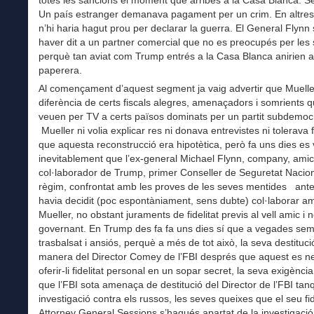
Un país estranger demanava pagament per un crim. En altres
n’hi haria hagut prou per declarar la guerra. El General Flynn
haver dit a un partner comercial que no es preocupés per les
perquè tan aviat com Trump entrés a la Casa Blanca anirien a
paperera.
Al començament d’aquest segment ja vaig advertir que Muelle
diferència de certs fiscals alegres, amenaçadors i somrients 
veuen per TV a certs països dominats per un partit subdemocr
Mueller ni volia explicar res ni donava entrevistes ni tolerava fi
que aquesta reconstrucció era hipotètica, però fa uns dies es
inevitablement que l’ex-general Michael Flynn, company, amic 
col·laborador de Trump, primer Conseller de Seguretat Nacion
règim, confrontat amb les proves de les seves mentides ante
havia decidit (poc espontàniament, sens dubte) col·laborar am
Mueller, no obstant juraments de fidelitat previs al vell amic i 
governant. En Trump des fa fa uns dies sí que a vegades se
trasbalsat i ansiós, perquè a més de tot això, la seva destituc
manera del Director Comey de l’FBI després que aquest es n
oferir-li fidelitat personal en un sopar secret, la seva exigènci
que l’FBI sota amenaça de destitució del Director de l’FBI tan
investigació contra els russos, les seves queixes que el seu fi
Attorney General Sessions s’hagués apartat de la investigació