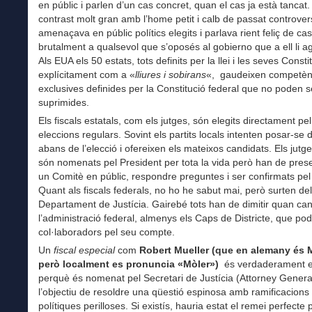
en públic i parlen d’un cas concret, quan el cas ja està tancat
contrast molt gran amb l’home petit i calb de passat controver
amenaçava en públic polítics elegits i parlava rient feliç de cas
brutalment a qualsevol que s’oposés al gobierno que a ell li a
Als EUA els 50 estats, tots definits per la llei i les seves Consti
explícitament com a «
lliures i sobirans
«, gaudeixen competèn
exclusives definides per la Constitució federal que no poden s
suprimides.
Els fiscals estatals, com els jutges, són elegits directament pe
eleccions regulars. Sovint els partits locals intenten posar-se 
abans de l’elecció i ofereixen els mateixos candidats. Els jutg
són nomenats pel President per tota la vida però han de pres
un Comitè en públic, respondre preguntes i ser confirmats pel
Quant als fiscals federals, no ho he sabut mai, però surten del
Departament de Justícia. Gairebé tots han de dimitir quan can
l’administració federal, almenys els Caps de Districte, que pod
col·laboradors pel seu compte.
Un
fiscal especial
com
Robert Mueller (que en alemany és M
però localment es pronuncia «Mòler»)
és verdaderament e
perquè és nomenat pel Secretari de Justícia (Attorney Gener
l’objectiu de resoldre una qüestió espinosa amb ramificacions 
polítiques perilloses. Si existís, hauria estat el remei perfecte 