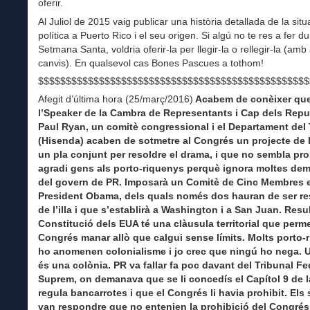
oferir.
Al Juliol de 2015 vaig publicar una història detallada de la situ
política a Puerto Rico i el seu origen. Si algú no te res a fer du
Setmana Santa, voldria oferir-la per llegir-la o rellegir-la (amb
canvis). En qualsevol cas Bones Pascues a tothom!
$$$$$$$$$$$$$$$$$$$$$$$$$$$$$$$$$$$$$$$$$$$$$$$$$
Afegit d’última hora (25/març/2016)
Acabem de conèixer qu
l’Speaker de la Cambra de Representants i Cap dels Repu
Paul Ryan, un comitè congressional i el Departament del 
(Hisenda) acaben de sotmetre al Congrés un projecte de 
un pla conjunt per resoldre el drama, i que no sembla pr
agradi gens als porto-riquenys perquè ignora moltes de
del govern de PR. Imposarà un Comitè de Cinc Membres e
President Obama, dels quals només dos hauran de ser re
de l’illa i que s’establirà a Washington i a San Juan. Resu
Constitució dels EUA té una clàusula territorial que perme
Congrés manar allò que calgui sense límits. Molts porto-
ho anomenen colonialisme i jo crec que ningú ho nega. Un
és una colònia. PR va fallar fa poc davant del Tribunal Fe
Suprem, on demanava que se li concedís el Capítol 9 de la
regula bancarrotes i que el Congrés li havia prohibit. El
van respondre que no entenien la prohibició del Congrés