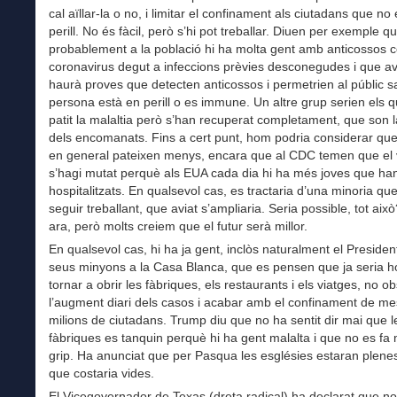
cal aïllar-la o no, i limitar el confinament als ciutadans que no
perill. No és fàcil, però s’hi pot treballar. Diuen per exemple q
probablement a la població hi ha molta gent amb anticossos c
coronavirus degut a infeccions prèvies desconegudes i que avi
haurà proves que detecten anticossos i permetrien al públic s
persona està en perill o es immune. Un altre grup serien els 
patit la malaltia però s’han recuperat completament, que son l
dels encomanats. Fins a cert punt, hom podria considerar que
en general pateixen menys, encara que al CDC temen que el 
s’hagi mutat perquè als EUA cada dia hi ha més joves que ha
hospitalitzats. En qualsevol cas, es tractaria d’una minoria q
seguir treballant, que aviat s’ampliaria. Seria possible, tot ai
ara, però molts creiem que el futur serà millor.
En qualsevol cas, hi ha ja gent, inclòs naturalment el President 
seus minyons a la Casa Blanca, que es pensen que ja seria h
tornar a obrir les fàbriques, els restaurants i els viatges, no o
l’augment diari dels casos i acabar amb el confinament de m
milions de ciutadans. Trump diu que no ha sentit dir mai que l
fàbriques es tanquin perquè hi ha gent malalta i que no es fa 
grip. Ha anunciat que per Pasqua les esglésies estaran plene
que costaria vides.
El Vicegovernador de Texas (dreta radical) ha declarat que no