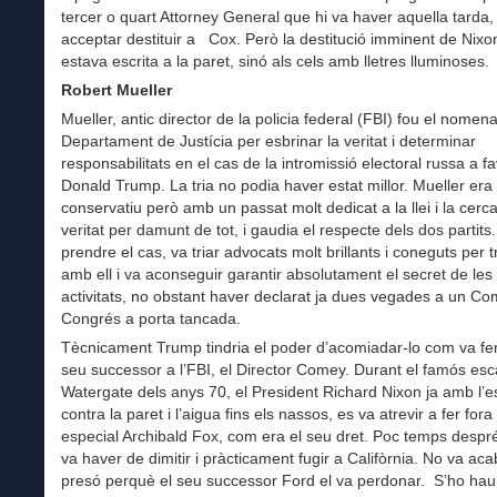
tercer o quart Attorney General que hi va haver aquella tarda,
acceptar destituir a Cox. Però la destitució imminent de Nixo
estava escrita a la paret, sinó als cels amb lletres lluminoses.
Robert Mueller
Mueller, antic director de la policia federal (FBI) fou el nome
Departament de Justícia per esbrinar la veritat i determinar
responsabilitats en el cas de la intromissió electoral russa a f
Donald Trump. La tria no podia haver estat millor. Mueller er
conservatiu però amb un passat molt dedicat a la llei i la cerca
veritat per damunt de tot, i gaudia el respecte dels dos partits
prendre el cas, va triar advocats molt brillants i coneguts per t
amb ell i va aconseguir garantir absolutament el secret de les
activitats, no obstant haver declarat ja dues vegades a un Com
Congrés a porta tancada.
Tècnicament Trump tindria el poder d’acomiadar-lo com va fe
seu successor a l’FBI, el Director Comey. Durant el famós es
Watergate dels anys 70, el President Richard Nixon ja amb l’
contra la paret i l’aigua fins els nassos, es va atrevir a fer fora 
especial Archibald Fox, com era el seu dret. Poc temps despr
va haver de dimitir i pràcticament fugir a Califòrnia. No va aca
presó perquè el seu successor Ford el va perdonar. S’ho hau