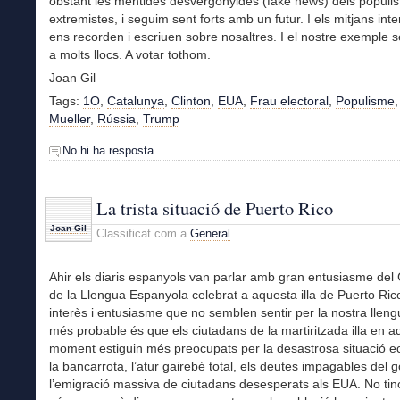
obstant les mentides desvergonyides (fake news) dels populist
extremistes, i seguim sent forts amb un futur. I els mitjans int
ens recorden i escriuen sobre nosaltres. I el nostre exemple s
a molts llocs. A votar tothom.
Joan Gil
Tags:
1O
,
Catalunya
,
Clinton
,
EUA
,
Frau electoral
,
Populisme
Mueller
,
Rússia
,
Trump
No hi ha resposta
La trista situació de Puerto Rico
Joan Gil
Classificat com a
General
Ahir els diaris espanyols van parlar amb gran entusiasme del
de la Llengua Espanyola celebrat a aquesta illa de Puerto Ri
interès i entusiasme que no semblen sentir per la nostra lleng
més probable és que els ciutadans de la martiritzada illa en a
moment estiguin més preocupats per la desastrosa situació 
la bancarrota, l’atur gairebé total, els deutes impagables del g
l’emigració massiva de ciutadans desesperats als EUA. No tin