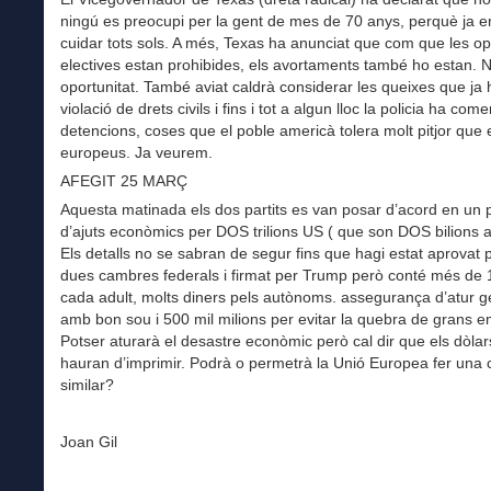
ningú es preocupi per la gent de mes de 70 anys, perquè ja
cuidar tots sols. A més, Texas ha anunciat que com que les o
electives estan prohibides, els avortaments també ho estan. N
oportunitat. També aviat caldrà considerar les queixes que ja 
violació de drets civils i fins i tot a algun lloc la policia ha com
detencions, coses que el poble americà tolera molt pitjor que 
europeus. Ja veurem.
AFEGIT 25 MARÇ
Aquesta matinada els dos partits es van posar d’acord en un 
d’ajuts econòmics per DOS trilions US ( que son DOS bilions ar
Els detalls no se sabran de segur fins que hagi estat aprovat p
dues cambres federals i firmat per Trump però conté més de 
cada adult, molts diners pels autònoms. assegurança d’atur g
amb bon sou i 500 mil milions per evitar la quebra de grans 
Potser aturarà el desastre econòmic però cal dir que els dòlar
hauran d’imprimir. Podrà o permetrà la Unió Europea fer una 
similar?
Joan Gil