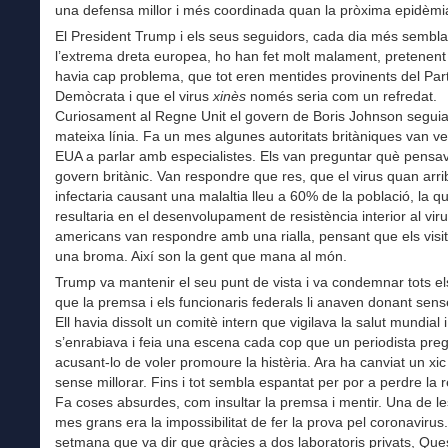
una defensa millor i més coordinada quan la pròxima epidèmia
El President Trump i els seus seguidors, cada dia més sembla
l’extrema dreta europea, ho han fet molt malament, pretenent
havia cap problema, que tot eren mentides provinents del Part
Demòcrata i que el virus
xinès
només seria com un refredat.
Curiosament al Regne Unit el govern de Boris Johnson seguia
mateixa línia. Fa un mes algunes autoritats britàniques van ve
EUA a parlar amb especialistes. Els van preguntar què pensav
govern britànic. Van respondre que res, que el virus quan arri
infectaria causant una malaltia lleu a 60% de la població, la q
resultaria en el desenvolupament de resistència interior al viru
americans van respondre amb una rialla, pensant que els visit
una broma. Així son la gent que mana al món.
Trump va mantenir el seu punt de vista i va condemnar tots el
que la premsa i els funcionaris federals li anaven donant sense
Ell havia dissolt un comitè intern que vigilava la salut mundial i
s’enrabiava i feia una escena cada cop que un periodista pre
acusant-lo de voler promoure la histèria. Ara ha canviat un xi
sense millorar. Fins i tot sembla espantat per por a perdre la r
Fa coses absurdes, com insultar la premsa i mentir. Una de l
mes grans era la impossibilitat de fer la prova pel coronavirus
setmana que va dir que gràcies a dos laboratoris privats, Ques