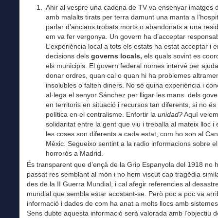
Ahir al vespre una cadena de TV va ensenyar imatges 
amb malalts tirats per terra damunt una manta a l’hospit
parlar d’ancians trobats morts o abandonats a una resid
em va fer vergonya. Un govern ha d’acceptar responsabi
L’experiència local a tots els estats ha estat acceptar i en
decisions dels
governs locals,
els quals sovint es coo
els municipis. El govern federal nomes intervé per ajuda
donar ordres, quan cal o quan hi ha problemes altrame
insolubles o falten diners. No sé quina experiència i c
al·lega el senyor Sánchez per lligar les mans dels gove
en territoris en situació i recursos tan diferents, si no és
política en el centralisme. Enfortir la
unidad?
Aquí veiem
solidaritat entre la gent que viu i treballa al mateix lloc 
les coses son diferents a cada estat, com ho son al Ca
Mèxic. Segueixo sentint a la radio informacions sobre e
horrorós a Madrid.
És transparent que d’ençà de la Grip Espanyola del 1918 no 
passat res semblant al món i no hem viscut cap tragèdia simila
des de la II Guerra Mundial, i cal afegir referencies al desastr
mundial que sembla estar acostant-se. Però poc a poc va arri
informació i dades de com ha anat a molts llocs amb sistemes 
Sens dubte aquesta informació serà valorada amb l’objectiu de