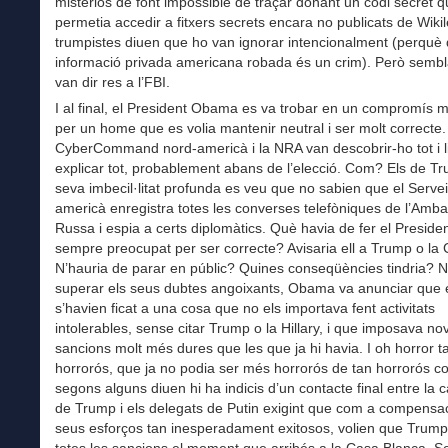
misteriós de font impossible de traçar donant un codi secret 
permetia accedir a fitxers secrets encara no publicats de Wikil
trumpistes diuen que ho van ignorar intencionalment (perquè 
informació privada americana robada és un crim). Però semb
van dir res a l’FBI.
I al final, el President Obama es va trobar en un compromís mol
per un home que es volia mantenir neutral i ser molt correcte.
CyberCommand nord-americà i la NRA van descobrir-ho tot i l
explicar tot, probablement abans de l’elecció. Com? Els de T
seva imbecil·litat profunda es veu que no sabien que el Serve
americà enregistra totes les converses telefòniques de l’Amb
Russa i espia a certs diplomàtics. Què havia de fer el Presid
sempre preocupat per ser correcte? Avisaria ell a Trump o la 
N’hauria de parar en públic? Quines conseqüències tindria? 
superar els seus dubtes angoixants, Obama va anunciar que 
s’havien ficat a una cosa que no els importava fent activitats
intolerables, sense citar Trump o la Hillary, i que imposava no
sancions molt més dures que les que ja hi havia. I oh horror t
horrorós, que ja no podia ser més horrorós de tan horrorós c
segons alguns diuen hi ha indicis d’un contacte final entre la
de Trump i els delegats de Putin exigint que com a compensac
seus esforços tan inesperadament exitosos, volien que Trum
totes les sancions el moment que arribés a la Casa Blanca. Se