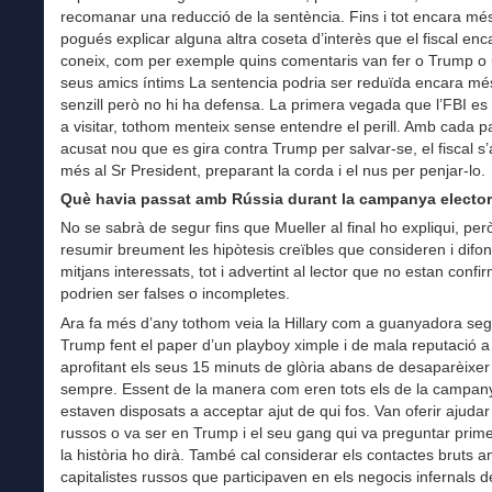
recomanar una reducció de la sentència. Fins i tot encara més
pogués explicar alguna altra coseta d’interès que el fiscal enc
coneix, com per exemple quins comentaris van fer o Trump o 
seus amics íntims La sentencia podria ser reduïda encara mé
senzill però no hi ha defensa. La primera vegada que l’FBI es
a visitar, tothom menteix sense entendre el perill. Amb cada p
acusat nou que es gira contra Trump per salvar-se, el fiscal s
més al Sr President, preparant la corda i el nus per penjar-lo.
Què havia passat amb Rússia durant la campanya elector
No se sabrà de segur fins que Mueller al final ho expliqui, pe
resumir breument les hipòtesis creïbles que consideren i difon
mitjans interessats, tot i advertint al lector que no estan confi
podrien ser falses o incompletes.
Ara fa més d’any tothom veia la Hillary com a guanyadora se
Trump fent el paper d’un playboy ximple i de mala reputació 
aprofitant els seus 15 minuts de glòria abans de desaparèixer
sempre. Essent de la manera com eren tots els de la campan
estaven disposats a acceptar ajut de qui fos. Van oferir ajudar
russos o va ser en Trump i el seu gang qui va preguntar prim
la història ho dirà. També cal considerar els contactes bruts 
capitalistes russos que participaven en els negocis infernals d