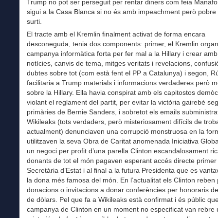
Trump no pot ser perseguit per rentar diners com feia Manafo
sigui a la Casa Blanca si no és amb impeachment però pobre 
surti.
El tracte amb el Kremlin finalment activat de forma encara
desconeguda, tenia dos components: primer, el Kremlin organ
campanya informàtica forta per fer mal a la Hillary i crear amb
notícies, canvis de tema, mitges veritats i revelacions, confusió
dubtes sobre tot (com està fent el PP a Catalunya) i segon, R
facilitaria a Trump materials i informacions verdaderes però m
sobre la Hillary. Ella havia conspirat amb els capitostos demòc
violant el reglament del partit, per evitar la victòria gairebé se
primàries de Bernie Sanders, i sobretot els emails subministra
Wikileaks (tots verdaders, però misteriosament difícils de trob
actualment) denunciaven una corrupció monstruosa en la fo
utilitzaven la seva Obra de Caritat anomenada Iniciativa Global
un negoci per profit d’una parella Clinton escandalosament ric
donants de tot el món pagaven esperant accés directe primer 
Secretària d’Estat i al final a la futura Presidenta que es vant
la dona més famosa del món. En l’actualitat els Clinton reben
donacions o invitacions a donar conferències per honoraris de
de dòlars. Pel que fa a Wikileaks està confirmat i és públic que
campanya de Clinton en un moment no especificat van rebre 