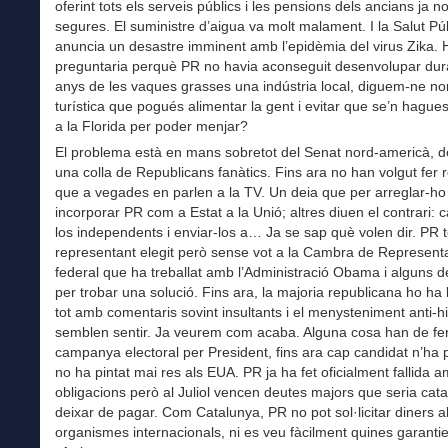
oferint tots els serveis públics i les pensions dels ancians ja n
segures. El suministre d’aigua va molt malament. I la Salut Pú
anuncia un desastre imminent amb l’epidèmia del virus Zika.
preguntaria perquè PR no havia aconseguit desenvolupar dur
anys de les vaques grasses una indústria local, diguem-ne no
turística que pogués alimentar la gent i evitar que se’n hague
a la Florida per poder menjar?
El problema està en mans sobretot del Senat nord-americà, d
una colla de Republicans fanàtics. Fins ara no han volgut fer r
que a vegades en parlen a la TV. Un deia que per arreglar-ho 
incorporar PR com a Estat a la Unió; altres diuen el contrari: ca
los independents i enviar-los a… Ja se sap què volen dir. PR 
representant elegit però sense vot a la Cambra de Represent
federal que ha treballat amb l’Administració Obama i alguns 
per trobar una solució. Fins ara, la majoria republicana ho ha 
tot amb comentaris sovint insultants i el menysteniment anti-
semblen sentir. Ja veurem com acaba. Alguna cosa han de fer.
campanya electoral per President, fins ara cap candidat n’ha 
no ha pintat mai res als EUA. PR ja ha fet oficialment fallida 
obligacions però al Juliol vencen deutes majors que seria cata
deixar de pagar. Com Catalunya, PR no pot sol·licitar diners a
organismes internacionals, ni es veu fàcilment quines garanti