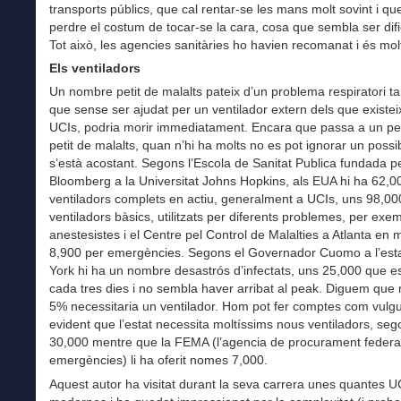
transports públics, que cal rentar-se les mans molt sovint i qu
perdre el costum de tocar-se la cara, cosa que sembla ser difi
Tot això, les agencies sanitàries ho havien recomanat i és molt
Els ventiladors
Un nombre petit de malalts pateix d’un problema respiratori t
que sense ser ajudat per un ventilador extern dels que existei
UCIs, podria morir immediatament. Encara que passa a un pe
petit de malalts, quan n’hi ha molts no es pot ignorar un possib
s’està acostant. Segons l’Escola de Sanitat Publica fundada p
Bloomberg a la Universitat Johns Hopkins, als EUA hi ha 62,0
ventiladors complets en actiu, generalment a UCIs, uns 98,00
ventiladors bàsics, utilitzats per diferents problemes, per exe
anestesistes i el Centre pel Control de Malalties a Atlanta en 
8,900 per emergències. Segons el Governador Cuomo a l’est
York hi ha un nombre desastrós d’infectats, uns 25,000 que e
cada tres dies i no sembla haver arribat al peak. Diguem qu
5% necessitaria un ventilador. Hom pot fer comptes com vulgui
evident que l’estat necessita moltíssims nous ventiladors, seg
30,000 mentre que la FEMA (l’agencia de procurament federa
emergències) li ha oferit nomes 7,000.
Aquest autor ha visitat durant la seva carrera unes quantes U