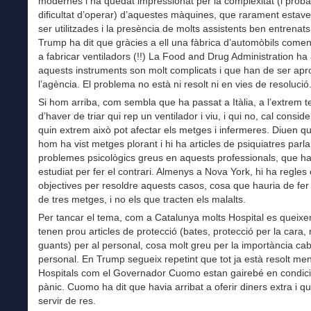
modernes i ha quedat impressionat per la complexitat (i prob
dificultat d’operar) d’aquestes màquines, que rarament estav
ser utilitzades i la presència de molts assistents ben entrenats
Trump ha dit que gràcies a ell una fàbrica d’automòbils comen
a fabricar ventiladors (!!) La Food and Drug Administration ha
aquests instruments son molt complicats i que han de ser apr
l’agència. El problema no està ni resolt ni en vies de resolució
Si hom arriba, com sembla que ha passat a Itàlia, a l’extrem te
d’haver de triar qui rep un ventilador i viu, i qui no, cal conside
quin extrem això pot afectar els metges i infermeres. Diuen que
hom ha vist metges plorant i hi ha articles de psiquiatres parl
problemes psicològics greus en aquests professionals, que h
estudiat per fer el contrari. Almenys a Nova York, hi ha regles 
objectives per resoldre aquests casos, cosa que hauria de fer
de tres metges, i no els que tracten els malalts.
Per tancar el tema, com a Catalunya molts Hospital es queix
tenen prou articles de protecció (bates, protecció per la cara
guants) per al personal, cosa molt greu per la importància cab
personal. En Trump segueix repetint que tot ja està resolt men
Hospitals com el Governador Cuomo estan gairebé en condic
pànic. Cuomo ha dit que havia arribat a oferir diners extra i qu
servir de res.