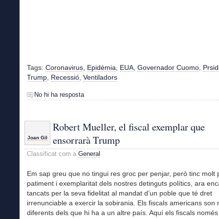
Tags:
Coronavirus
,
Epidèmia
,
EUA
,
Governador Cuomo
,
Prsid
Trump
,
Recessió
,
Ventiladors
No hi ha resposta
Robert Mueller, el fiscal exemplar que
ensorrarà Trump
Joan Gil
Classificat com a
General
Em sap greu que no tingui res groc per penjar, però tinc molt 
patiment i exemplaritat dels nostres detinguts polítics, ara en
tancats per la seva fidelitat al mandat d’un poble que té dret
irrenunciable a exercir la sobirania. Els fiscals americans son 
diferents dels que hi ha a un altre país. Aquí els fiscals nomé