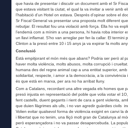
que havia de presentar i discutir un document amb el Sr Fisca
que estava visitant la ciutat, el qual la va invitar a venir amb e
l’habitació d’un Hotel on estava. Després d’opinar sobre el do
Sr Fiscal General va presentar una proposta molt diferent que
rebutjar. El resultat fou una violació amb força. Ella ho va expl
l’endemà com a mínim a una persona, hi havia roba interior e
un llavi inflamat. S’ho van arreglar per fer-la callar. El termini pe
Clinton a la presó entre 10 i 15 anys ja va expirar fa molts any
Conclusió
Està empitjorant el món més que abans? Podria ser però al pa
haver molta violència, molts abusos, molta corrupció i crueltat.
humana des del regne animal cap a una entitat superior, amb
solidaritat, respecte, i amor a la democràcia, a la convivència i
és que està en marxa, per ara no ha arribat lluny.
Com a Catalans, recordant una altre vegada els homes que p
presó injusta en representació del poble que volia votar el 1O,
fent castells, duent gegants i rient de cara a gent violenta, a
que duien llàgrimes als ulls, i no van agredir guàrdies civils i
Volien evitar qualsevol forma de violència exigint en canvi la
i llibertat que no tenim, una lliçó molt gran de Catalunya al m
però esperançadora i no va passar desapercebuda. La popular