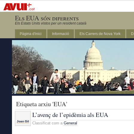
Els EUA són diferents
Els Estats Units vistos per un resident català
Pàgina d'inici
Informació
Els Carrers de Nova York
D
DC
Etiqueta arxiu 'EUA'
L’avenç de l’epidèmia als EUA
Joan Gil
Classificat com a
General