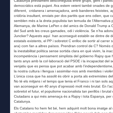
Catalunya prèviament desconeguda entre grups, gent i partits
democràtics està pujant. Ara estem veient també onades de g
diferent, cridanera i amenaçadora, amb banderes feixistes, a
cridòria insultant, enviats per dos partits que ens odien, que 
semblen més a la dreta populista tan temuda de l’Alternativa 
Alemanya, de Marine LePen o del amics de Donald Trump a C
del Sud amb les creus gamades, odi i violència. Se n’ha adona
Juncker? Aquests aquí han aconseguit establir-se dintre de do
estatals existents, el PP i sobretot C enlloc de sortir al carrer 
ara) com fan a altres països. Prendran control de C? Només
la inestabilitat política sense sortida clara en què vivim, la inac
incompetència i pensament simplista del gobierno Rajoy que 
tants anys amb la col·laboració del PSOE i la incapacitat del s
venjatiu que es pensa que pot acabar amb l’independentisme,
la nostra cultura i llengua i assimilar-nos amb mentides i violè
L’única cosa que ha assolit és obrir a porta als extremistes de
No té els mitjans i el temps que tenia el Franco i ni tan sols aq
van aconseguir en 40 anys d’opressió molt més brutal. En l’actu
sobretot el futur, el populisme nacionalista tan perillós i brutal
Ciutadans a qui més amenaça és a Rajoy i tota Espanya, per 
Catalunya.
Els Catalans ho hem fet bé, hem adquirit molt bona imatge a