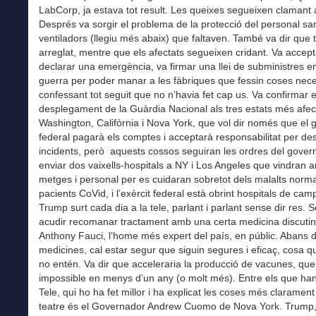
LabCorp, ja estava tot result. Les queixes segueixen clamant a
Després va sorgir el problema de la protecció del personal sani
ventiladors (llegiu més abaix) que faltaven. També va dir que 
arreglat, mentre que els afectats segueixen cridant. Va accept
declarar una emergència, va firmar una llei de subministres 
guerra per poder manar a les fàbriques que fessin coses nece
confessant tot seguit que no n’havia fet cap us. Va confirmar e
desplegament de la Guàrdia Nacional als tres estats més afec
Washington, Califòrnia i Nova York, que vol dir només que el 
federal pagarà els comptes i acceptarà responsabilitat per des
incidents, però aquests cossos seguiran les ordres del gover
enviar dos vaixells-hospitals a NY i Los Angeles que vindran 
metges i personal per es cuidaran sobretot dels malalts norma
pacients CoVid, i l’exèrcit federal està obrint hospitals de ca
Trump surt cada dia a la tele, parlant i parlant sense dir res. Se
acudir recomanar tractament amb una certa medicina discuti
Anthony Fauci, l’home més expert del país, en públic. Abans 
medicines, cal estar segur que siguin segures i eficaç, cosa 
no entén. Va dir que acceleraria la producció de vacunes, que
impossible en menys d’un any (o molt més). Entre els que han 
Tele, qui ho ha fet millor i ha explicat les coses més clarament
teatre és el Governador Andrew Cuomo de Nova York. Trump,