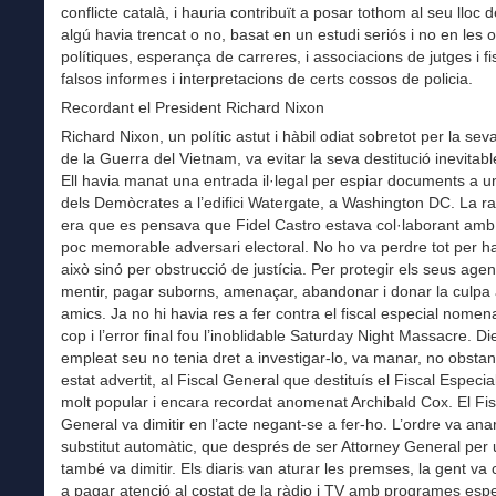
conflicte català, i hauria contribuït a posar tothom al seu lloc d
algú havia trencat o no, basat en un estudi seriós i no en les 
polítiques, esperança de carreres, i associacions de jutges i fi
falsos informes i interpretacions de certs cossos de policia.
Recordant el President Richard Nixon
Richard Nixon, un polític astut i hàbil odiat sobretot per la se
de la Guerra del Vietnam, va evitar la seva destitució inevitable
Ell havia manat una entrada il·legal per espiar documents a un
dels Demòcrates a l’edifici Watergate, a Washington DC. La r
era que es pensava que Fidel Castro estava col·laborant amb
poc memorable adversari electoral. No ho va perdre tot per 
això sinó per obstrucció de justícia. Per protegir els seus agen
mentir, pagar suborns, amenaçar, abandonar i donar la culpa 
amics. Ja no hi havia res a fer contra el fiscal especial nomena
cop i l’error final fou l’inoblidable Saturday Night Massacre. D
empleat seu no tenia dret a investigar-lo, va manar, no obstan
estat advertit, al Fiscal General que destituís el Fiscal Especi
molt popular i encara recordat anomenat Archibald Cox. El Fis
General va dimitir en l’acte negant-se a fer-ho. L’ordre va ana
substitut automàtic, que després de ser Attorney General per
també va dimitir. Els diaris van aturar les premses, la gent v
a pagar atenció al costat de la ràdio i TV amb programes espe