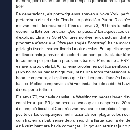
número, però diuen que en poc temps la població ha caigut m
50%.
Fa generacions, els porto-riquenys anaven a Nova York, però
prefereixen el sud de la Florida. La població a Puerto Rico s’e
minvant molt dolorosament. Fins als anys 70, PR tenia la millo
economia llatinoamericana. Què ha passat? En aquest cas es 
d’explicar. Els anys 50 el Congrés nord-americà actuant dintre
programa
Manos a la Obra
(en anglès
Bootstrap
) havia atorgat
privilegis fiscals extraordinaris i molt efectius. En aquells temp
multinacionals ja havien descobert que hom pot traslladar fàbr
tercer món per produir a preus més baixos. Perquè no a PR? L
estava a prop dels EUA, no tenia problemes polítics perillosos
(això no ho ha negat ningú mai) hi ha una força treballadora 
bona, competent, disciplinada que fins i tot parla l’anglès i ac
baixos. Moltes companyies s’hi van instal·lar i de sobte hi havi
diners per a tothom.
Els anys 70, tot havia canviat i a Washington necessitaven din
considerar que PR ja no necessitava cap ajut després de 20 
d’exempció fiscal i el Congrés van revocar l’exemptció d’impo
poc totes les companyies multinacionals van plegar veles i se
com havien arribat, sense deixar res. Una llarga agonia del de
està culminant ara havia començat. Un govern arruinat ja no p