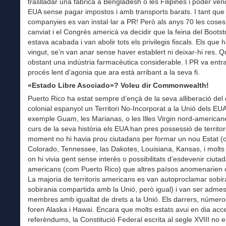
traslladar una fàbrica a Bengladesh o les Filipines i poder ven
EUA sense pagar impostos i amb transports barats. I tant que
companyies es van instal·lar a PR! Però als anys 70 les coses
canviat i el Congrés americà va decidir que la feina del Bootst
estava acabada i van abolir tots els privilegis fiscals. Els que 
vingut, se’n van anar sense haver establert ni deixar-hi res. 
obstant una indústria farmacèutica considerable. I PR va entr
procés lent d’agonia que ara està arribant a la seva fi.
«Estado Libre Asociado»? Voleu dir Commonwealth!
Puerto Rico ha estat sempre d’ençà de la seva alliberació del
colonial espanyol un Territori No-Incorporat a la Unió dels EU
exemple Guam, les Marianas, o les Illes Virgin nord-american
curs de la seva història els EUA han pres possessió de territor
moment no hi havia prou ciutadans per formar un nou Estat 
Colorado, Tennessee, las Dakotes, Louisiana, Kansas, i molts 
on hi vivia gent sense interès o possibilitats d’esdevenir ciuta
americans (com Puerto Rico) que altres països anomenarien c
La majoria de territoris americans es van autoproclamar sobi
sobirania compartida amb la Unió, però igual) i van ser adm
membres amb igualtat de drets a la Unió. Els darrers, número
foren Alaska i Hawai. Encara que molts estats avui en dia acc
referèndums, la Constitució Federal escrita al segle XVIII no 