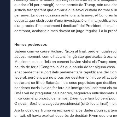
quedar-s’hi per protegir) sense permís de Trump, són una obs
justícia transparent que enviaria qualsevol ciutadà normal a 
per anys. En dues ocasions anteriors ja fa anys, el Congrés h
declarat que obstrucció d’una investigació criminal justifica l’o
d’un procés d’impeachment i destitució del President, el qual,
destronat, acabaria a més davant un jutge regular. I a la presó
Homes poderosos
Sabem com va caure Richard Nixon al final, però en qualsevol
aquest moment, com dit abans, ningú sap què acabarà escrivi
Mueller, ni quines lleis en concret havien violat els Trumpistes
hauria de fer el Congrés, si és que hauria de fer alguna cosa
anat perdent el suport dels parlamentaris republicans del Co
federal, però encara no prous per destituir-lo, ni que ell acabé
declarant-se fill de Satanàs. I els seus populistes que desfile
banderes nazis i volen fer fora els immigrants i sobretot els 
i més val no preguntar pels negres, segueixen entusiasmats.
mica com el pronòstic del temps. Diuen que farà bo però podr
O nevar. Serà una caiguda presidencial (si té lloc al final) mol
Ara fa dos dies Trump va escriure una verdadera burrada tem
un twit: ell havia explicat després de destituir Flynn que era m