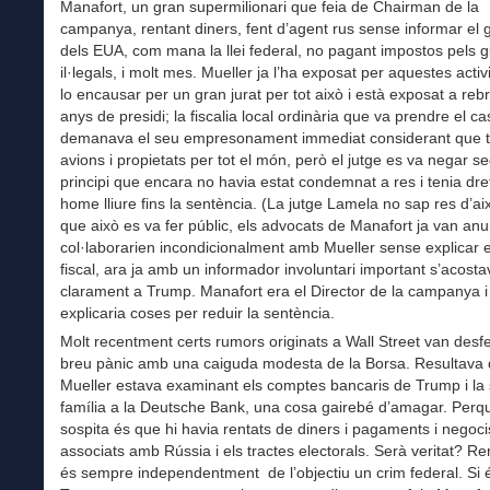
Manafort, un gran supermilionari que feia de Chairman de la
campanya, rentant diners, fent d’agent rus sense informar el 
dels EUA, com mana la llei federal, no pagant impostos pels 
il·legals, i molt mes. Mueller ja l’ha exposat per aquestes activi
lo encausar per un gran jurat per tot això i està exposat a reb
anys de presidi; la fiscalia local ordinària que va prendre el ca
demanava el seu empresonament immediat considerant que t
avions i propietats per tot el món, però el jutge es va negar se
principi que encara no havia estat condemnat a res i tenia dre
home lliure fins la sentència. (La jutge Lamela no sap res d’aix
que això es va fer públic, els advocats de Manafort ja van an
col·laborarien incondicionalment amb Mueller sense explicar 
fiscal, ara ja amb un informador involuntari important s’acosta
clarament a Trump. Manafort era el Director de la campanya i
explicaria coses per reduir la sentència.
Molt recentment certs rumors originats a Wall Street van des
breu pànic amb una caiguda modesta de la Borsa. Resultava
Mueller estava examinant els comptes bancaris de Trump i la
família a la Deutsche Bank, una cosa gairebé d’amagar. Perq
sospita és que hi havia rentats de diners i pagaments i negocis
associats amb Rússia i els tractes electorals. Serà veritat? Re
és sempre independentment de l’objectiu un crim federal. Si é