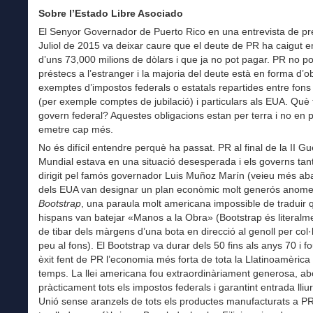
Sobre l’Estado Libre Asociado
El Senyor Governador de Puerto Rico en una entrevista de p
Juliol de 2015 va deixar caure que el deute de PR ha caigut e
d’uns 73,000 milions de dòlars i que ja no pot pagar. PR no 
préstecs a l’estranger i la majoria del deute està en forma d’o
exemptes d’impostos federals o estatals repartides entre fons 
(per exemple comptes de jubilació) i particulars als EUA. Què 
govern federal? Aquestes obligacions estan per terra i no en
emetre cap més.
No és difícil entendre perquè ha passat. PR al final de la II Gu
Mundial estava en una situació desesperada i els governs tan
dirigit pel famós governador Luis Muñoz Marín (veieu més ab
dels EUA van designar un plan econòmic molt generós anom
Bootstrap
, una paraula molt americana impossible de traduir 
hispans van batejar «Manos a la Obra» (Bootstrap és literalme
de tibar dels màrgens d’una bota en direcció al genoll per col·
peu al fons). El Bootstrap va durar dels 50 fins als anys 70 i f
èxit fent de PR l’economia més forta de tota la Llatinoamèrica 
temps. La llei americana fou extraordinàriament generosa, abo
pràcticament tots els impostos federals i garantint entrada lliur
Unió sense aranzels de tots els productes manufacturats a P