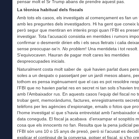
pensar molt el Sr Trump abans de prendre aquest pas.
La tècnica habitual dels fiscals
Amb tots els casos, els investigats al començament es fan un t
amb les preguntes dels investigadors. Hi ha gent que coneix la
però segur que mentiran en interès propi quan l’FBI es presen
investigar. Tota l’acusació consistia en mentides i rumors imp
confirmar o desmentir dirien ells i els seus lletrats i calia deix
sense preocupar-se’n.
No problem
! Una mentideta i tot resolt.
S’equivocaven. Hauran de pagar molt cares les mentides
despreocupades inicials.
Naturalment costa molt saber de què havien parlat dues pers
soles a un despatx o passetjant per un jardí mesos abans, pe
tothom es pensa ingènuament que el cas es pot resoldre res
l’FBI que no havien parlat res en secret ni tan sols s’havien tr
amb l’Ambaixador rus. En aquests casos l’equip del fiscal no t
trobar gent, memoràndums, factures, enregistraments secret
telèfons per les agències d’espionatge, emails o fotos que pr
l’home investigat sí que s’havia entrevistat amb l’ambaixador
data coneguda. El fiscal ja acabava d’enxampar el sospitós m
cosa que els innocents no fan. Resulta que la pena judicial pe
l’FBI són uns 10 o 15 anys de presó, però si l’acusat es decidí
explicar el contingut de la conversa, potser el fiscal, si s’ho cr