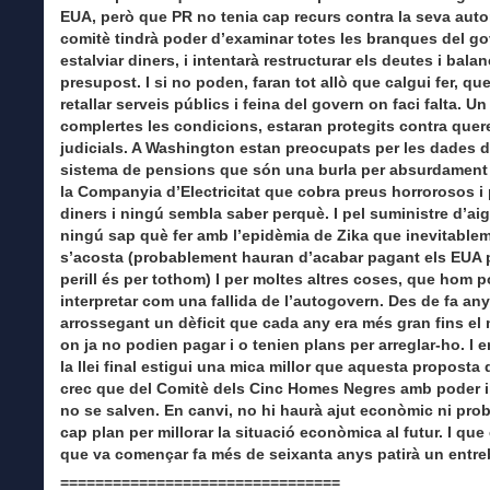
EUA, però que PR no tenia cap recurs contra la seva autori
comitè tindrà poder d’examinar totes les branques del go
estalviar diners, i intentarà restructurar els deutes i bala
presupost. I si no poden, faran tot allò que calgui fer, que
retallar serveis públics i feina del govern on faci falta. U
complertes les condicions, estaran protegits contra quer
judicials. A Washington estan preocupats per les dades d
sistema de pensions que són una burla per absurdament 
la Companyia d’Electricitat que cobra preus horrorosos i
diners i ningú sembla saber perquè. I pel suministre d’aig
ningú sap què fer amb l’epidèmia de Zika que inevitable
s’acosta (probablement hauran d’acabar pagant els EUA 
perill és per tothom) I per moltes altres coses, que hom p
interpretar com una fallida de l’autogovern. Des de fa an
arrossegant un dèficit que cada any era més gran fins e
on ja no podien pagar i o tenien plans per arreglar-ho. I 
la llei final estigui una mica millor que aquesta proposta de
crec que del Comitè dels Cinc Homes Negres amb poder il
no se salven. En canvi, no hi haurà ajut econòmic ni pr
cap plan per millorar la situació econòmica al futur. I que
que va començar fa més de seixanta anys patirà un entre
================================