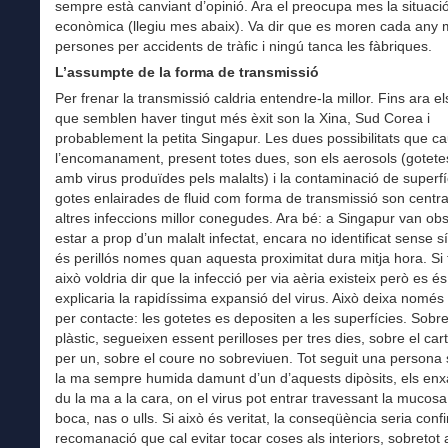
sempre està canviant d’opinió. Ara el preocupa mes la situaci
econòmica (llegiu mes abaix). Va dir que es moren cada any m
persones per accidents de tràfic i ningú tanca les fàbriques.
L’assumpte de la forma de transmissió
Per frenar la transmissió caldria entendre-la millor. Fins ara e
que semblen haver tingut més èxit son la Xina, Sud Corea i
probablement la petita Singapur. Les dues possibilitats que c
l’encomanament, present totes dues, son els aerosols (gotetes
amb virus produïdes pels malalts) i la contaminació de superfí
gotes enlairades de fluid com forma de transmissió son centra
altres infeccions millor conegudes. Ara bé: a Singapur van ob
estar a prop d’un malalt infectat, encara no identificat sense
és perillós nomes quan aquesta proximitat dura mitja hora. Si
això voldria dir que la infecció per via aèria existeix però es és
explicaria la rapidíssima expansió del virus. Això deixa només 
per contacte: les gotetes es depositen a les superfícies. Sobre
plàstic, segueixen essent perilloses per tres dies, sobre el ca
per un, sobre el coure no sobreviuen. Tot seguit una persona
la ma sempre humida damunt d’un d’aquests dipòsits, els en
du la ma a la cara, on el virus pot entrar travessant la mucosa
boca, nas o ulls. Si això és veritat, la conseqüència seria conf
recomanació que cal evitar tocar coses als interiors, sobretot 