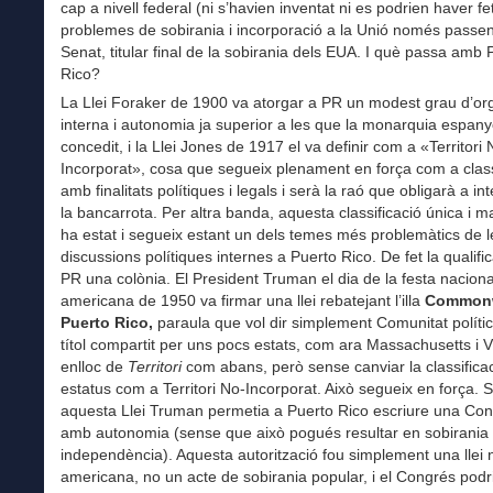
cap a nivell federal (ni s’havien inventat ni es podrien haver fet
problemes de sobirania i incorporació a la Unió només passen
Senat, titular final de la sobirania dels EUA. I què passa amb 
Rico?
La Llei Foraker de 1900 va atorgar a PR un modest grau d’or
interna i autonomia ja superior a les que la monarquia espany
concedit, i la Llei Jones de 1917 el va definir com a «Territori 
Incorporat», cosa que segueix plenament en força com a class
amb finalitats polítiques i legals i serà la raó que obligarà a in
la bancarrota. Per altra banda, aquesta classificació única i ma
ha estat i segueix estant un dels temes més problemàtics de l
discussions polítiques internes a Puerto Rico. De fet la qualifi
PR una colònia. El President Truman el dia de la festa naciona
americana de 1950 va firmar una llei rebatejant l’illa
Commonw
Puerto Rico,
paraula que vol dir simplement Comunitat polític
títol compartit per uns pocs estats, com ara Massachusetts i Vi
enlloc de
Territori
com abans, però sense canviar la classifica
estatus com a Territori No-Incorporat. Això segueix en força. S
aquesta Llei Truman permetia a Puerto Rico escriure una Cons
amb autonomia (sense que això pogués resultar en sobirania
independència). Aquesta autorització fou simplement una llei 
americana, no un acte de sobirania popular, i el Congrés podr