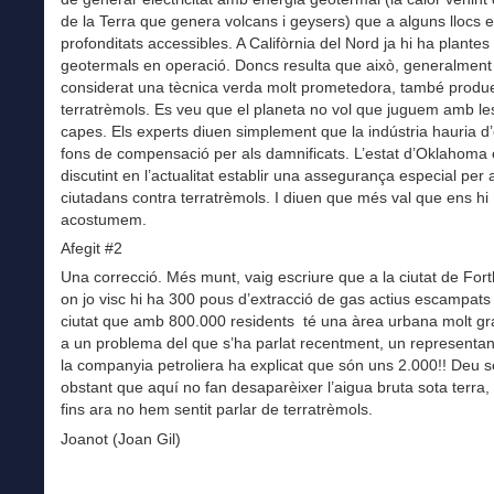
de la Terra que genera volcans i geysers) que a alguns llocs e
profonditats accessibles. A Califòrnia del Nord ja hi ha plantes
geotermals en operació. Doncs resulta que això, generalment
considerat una tècnica verda molt prometedora, també produ
terratrèmols. Es veu que el planeta no vol que juguem amb le
capes. Els experts diuen simplement que la indústria hauria d’
fons de compensació per als damnificats. L’estat d’Oklahoma 
discutint en l’actualitat establir una assegurança especial per 
ciutadans contra terratrèmols. I diuen que més val que ens hi
acostumem.
Afegit #2
Una correcció. Més munt, vaig escriure que a la ciutat de For
on jo visc hi ha 300 pous d’extracció de gas actius escampats 
ciutat que amb 800.000 residents té una àrea urbana molt gr
a un problema del que s’ha parlat recentment, un representant
la companyia petroliera ha explicat que són uns 2.000!! Deu s
obstant que aquí no fan desaparèixer l’aigua bruta sota terra
fins ara no hem sentit parlar de terratrèmols.
Joanot (Joan Gil)