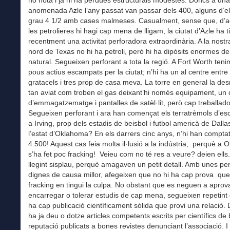
ho nota i ja hi ha pèrdues estructurals modestes. Doncs a una 
anomenada Azle l’any passat van passar dels 400, alguns d’el
grau 4 1/2 amb cases malmeses. Casualment, sense que, d’
les petrolieres hi hagi cap mena de lligam, la ciutat d’Azle ha t
recentment una activitat perforadora extraordinària. A la nostr
nord de Texas no hi ha petroli, però hi ha dipòsits enormes d
natural. Segueixen perforant a tota la regió. A Fort Worth ten
pous actius escampats per la ciutat; n’hi ha un al centre entre
gratacels i tres prop de casa meva. La torre en general la d
tan aviat com troben el gas deixant’hi només equipament, un d
d’emmagatzematge i pantalles de satèl·lit, però cap treballado
Segueixen perforant i ara han començat els terratrèmols d’esc
a Irving, prop dels estadis de beisbol i futbol americà de Dallas
l’estat d’Oklahoma? En els darrers cinc anys, n’hi han compta
4.500! Aquest cas feia molta il·lusió a la indústria, perquè a
s’ha fet poc fracking! Veieu com no té res a veure? deien ells
llegint sisplau, perquè amagaven un petit detall. Amb unes p
dignes de causa millor, afegeixen que no hi ha cap prova que
fracking en tingui la culpa. No obstant que es neguen a aprova
encarregar o tolerar estudis de cap mena, segueixen repetint
ha cap publicació científicament sòlida que provi una relació. D
ha ja deu o dotze articles competents escrits per científics de
reputació publicats a bones revistes denunciant l’associació. 