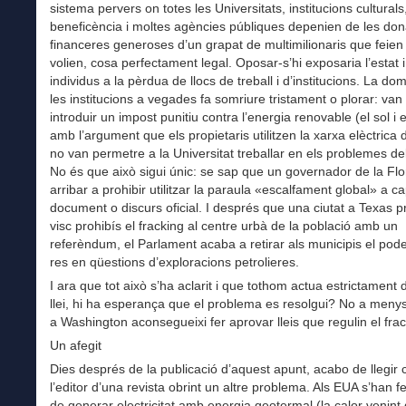
sistema pervers on totes les Universitats, institucions culturals,
beneficència i moltes agències públiques depenien de les do
financeres generoses d’un grapat de multimilionaris que feie
volien, cosa perfectament legal. Oposar-s’hi exposaria l’estat 
individus a la pèrdua de llocs de treball i d’institucions. La do
les institucions a vegades fa somriure tristament o plorar: van 
introduir un impost punitiu contra l’energia renovable (el sol i e
amb l’argument que els propietaris utilitzen la xarxa elèctrica d
no van permetre a la Universitat treballar en els problemes del
No és que això sigui únic: se sap que un governador de la Flo
arribar a prohibir utilitzar la paraula «escalfament global» a c
document o discurs oficial. I després que una ciutat a Texas p
visc prohibís el fracking al centre urbà de la població amb un
referèndum, el Parlament acaba a retirar als municipis el pode
res en qüestions d’exploracions petrolieres.
I ara que tot això s’ha aclarit i que tothom actua estrictament d
llei, hi ha esperança que el problema es resolgui? No a meny
a Washington aconsegueixi fer aprovar lleis que regulin el frac
Un afegit
Dies després de la publicació d’aquest apunt, acabo de llegir 
l’editor d’una revista obrint un altre problema. Als EUA s’han fe
de generar electricitat amb energia geotermal (la calor venint 