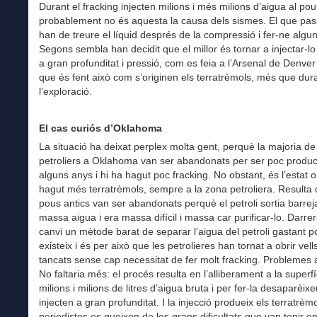
Durant el fracking injecten milions i més milions d’aigua al pou
probablement no és aquesta la causa dels sismes. El que pa
han de treure el líquid després de la compressió i fer-ne algu
Segons sembla han decidit que el millor és tornar a injectar-lo
a gran profunditat i pressió, com es feia a l’Arsenal de Denver
que és fent això com s’originen els terratrèmols, més que dur
l’exploració.
El cas curiós d’Oklahoma
La situació ha deixat perplex molta gent, perquè la majoria d
petroliers a Oklahoma van ser abandonats per ser poc product
alguns anys i hi ha hagut poc fracking. No obstant, és l’estat o
hagut més terratrèmols, sempre a la zona petroliera. Resulta 
pous antics van ser abandonats perquè el petroli sortia barre
massa aigua i era massa difícil i massa car purificar-lo. Darr
canvi un mètode barat de separar l’aigua del petroli gastant p
existeix i és per això que les petrolieres han tornat a obrir vel
tancats sense cap necessitat de fer molt fracking. Problemes
No faltaria més: el procés resulta en l’alliberament a la superf
milions i milions de litres d’aigua bruta i per fer-la desaparèixe
injecten a gran profunditat. I la injecció produeix els terratrèmo
periodistes es queixen de les grans dificultats que van tenir e