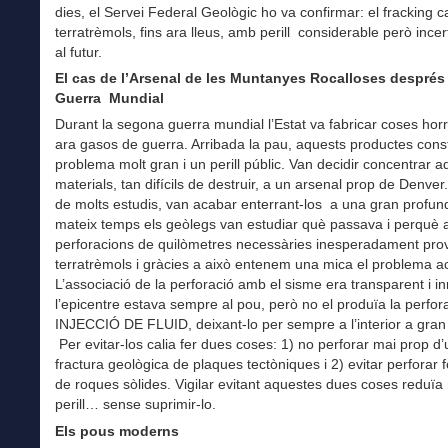
dies, el Servei Federal Geològic ho va confirmar: el fracking 
terratrèmols, fins ara lleus, amb perill considerable però incer
al futur.
El cas de l’Arsenal de les Muntanyes Rocalloses després 
Guerra Mundial
Durant la segona guerra mundial l’Estat va fabricar coses hor
ara gasos de guerra. Arribada la pau, aquests productes cons
problema molt gran i un perill públic. Van decidir concentrar a
materials, tan difícils de destruir, a un arsenal prop de Denve
de molts estudis, van acabar enterrant-los a una gran profundi
mateix temps els geòlegs van estudiar què passava i perquè 
perforacions de quilòmetres necessàries inesperadament pr
terratrèmols i gràcies a això entenem una mica el problema ac
L’associació de la perforació amb el sisme era transparent i i
l’epicentre estava sempre al pou, però no el produïa la perfora
INJECCIÓ DE FLUID, deixant-lo per sempre a l’interior a gran
Per evitar-los calia fer dues coses: 1) no perforar mai prop d
fractura geològica de plaques tectòniques i 2) evitar perforar
de roques sòlides. Vigilar evitant aquestes dues coses reduïa 
perill… sense suprimir-lo.
Els pous moderns