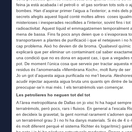
feina ja està acabada i el petroli o el gas sortiran tots sols o 
bombes. Han d’aspirar primer l’aigua a l’exterior; a més dels 
secrets afegits aquest líquid conté moltes altres coses igualm
misterioses i inesperades recollides a l’interior, sovint fins i tot
radioactivitat. Aquest líquid el emmagatzemen temporalment 
mena de bassa. Fins fa pocs anys deien que o s’evaporava tot
transportaven a plantes de purificació i que el netejaven i no h
cap problema. Això ho devien dir de broma. Qualsevol químic
explicarà que per eliminar un contaminant cal saber exactame
una condició que no es dona en aquest cas, i que a vegades n
pot. De moment l’única cosa que serveix per tractar aquesta
residus és l’anomenada «Membrana Koch», molt lluny de ser 
Jo un got d’aquesta aigua purificada no me’l beuria. Aleshores
acudir injectar aquesta aigua bruta uns quants qm dintre de la 
preocupar-se’n mai més. I els terratrèmols van començar.
Les petrolieres ho neguen tot del tot
A l’àrea metropolitana de Dallas on jo visc hi ha hagut sempre
terratrèmols, però pocs, rars i fluixos. En general a l’escala R
en decideix la gravetat, la gent normal rarament s’adonen qua
un terratrèmol grau 3 i no hi ha danys materials. Si és de 4 o 
és molt diferent perquè el sistema Richter és logarítmic) gair