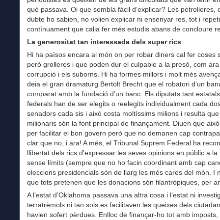
què passava. Oi que sembla fàcil d’explicar? Les petrolieres,
dubte ho sabien, no volien explicar ni ensenyar res, tot i repeti
contínuament que calia fer més estudis abans de concloure re
La generositat tan interessada dels super rics
Hi ha països encara al món on per robar diners cal fer coses 
però grolleres i que poden dur el culpable a la presó, com ara
corrupció i els suborns. Hi ha formes millors i molt més avenç
deia el gran dramaturg Bertolt Brecht que el robatori d’un ban
comparat amb la fundació d’un banc. Els diputats tant estatal
federals han de ser elegits o reelegits individualment cada dos
senadors cada sis i això costa moltíssims milions i resulta que
milionaris són la font principal de finançament. Diuen que això
per facilitar el bon govern però que no demanen cap contrapa
clar que no, i ara! A més, el Tribunal Suprem Federal ha recon
llibertat dels rics d’expressar les seves opinions en públic a la
sense límits (sempre que no ho facin coordinant amb cap candi
eleccions presidencials són de llarg les més cares del món. I no
que tots pretenen que les donacions són filantròpiques, per a
A l’estat d’Oklahoma passava una altra cosa i l’estat ni investi
terratrèmols ni tan sols es facilitaven les queixes dels ciutada
havien sofert pèrdues. Enlloc de finançar-ho tot amb imposts,