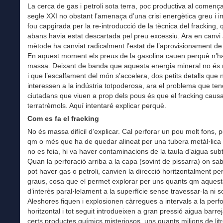
La cerca de gas i petroli sota terra, poc productiva al començ
segle XXI no obstant l’amenaça d’una crisi energètica greu i 
fou capgirada per la re-introducció de la tècnica del fracking,
abans havia estat descartada pel preu excessiu. Ara en canvi
mètode ha canviat radicalment l’estat de l’aprovisionament de
En aquest moment els preus de la gasolina cauen perquè n’ha
massa. Deixant de banda que aquesta energia mineral no és
i que l’escalfament del món s’accelera, dos petits detalls que 
interessen a la indústria totpoderosa, ara el problema que te
ciutadans que viuen a prop dels pous és que el fracking caus
terratrèmols. Aquí intentaré explicar perquè.
Com es fa el fracking
No és massa difícil d’explicar. Cal perforar un pou molt fons, 
qm o més que ha de quedar alineat per una tubera metàl·lica
no es feia, hi va haver contaminacions de la taula d’aigua subt
Quan la perforació arriba a la capa (sovint de pissarra) on sa
pot haver gas o petroli, canvien la direcció horitzontalment pe
graus, cosa que el permet explorar per uns quants qm aques
d’interès paral·lelament a la superfície sense travessar-la ni so
Aleshores fiquen i explosionen càrregues a intervals a la perf
horitzontal i tot seguit introdueixen a gran pressió aigua barr
certs productes químics misteriosos, uns quants milions de lit