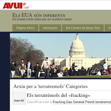
Els EUA són diferents
Els Estats Units vistos per un resident català
Pàgina d'inici
Informació
Els Carrers de Nova York
D
DC
Arxiu per a 'terratremols' Categories
Els terratrèmols del «fracking»
Joan Gil
Classificat com a
Fracking
,
Gas
,
General
,
Petroli
,
terratremo