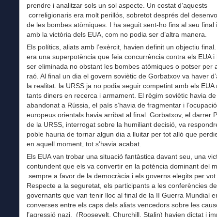
prendre i analitzar sols un sol aspecte. Un costat d’aquests
correligionaris era molt perillós, sobretot després del desen
de les bombes atòmiques. I ha seguit sent-ho fins al seu final 
amb la victòria dels EUA, com no podia ser d’altra manera.
Els polítics, aliats amb l’exèrcit, havien definit un objectiu fin
era una superpotència que feia concurrència contra els EUA i
ser eliminada no obstant les bombes atòmiques o potser per 
raó. Al final un dia el govern soviètic de Gorbatxov va haver d
la realitat: la URSS ja no podia seguir competint amb els EUA 
tants diners en recerca i armament. El règim soviètic havia de
abandonat a Rússia, el país s’havia de fragmentar i l’ocupaci
europeus orientals havia arribat al final. Gorbatxov, el darrer 
de la URSS, interrogat sobre la humiliant decisió, va respondr
poble hauria de tornar algun dia a lluitar per tot allò que perdi
en aquell moment, tot s’havia acabat.
Els EUA van trobar una situació fantàstica davant seu, una vic
contundent que els va convertir en la potència dominant del 
sempre a favor de la democràcia i els governs elegits per vot 
Respecte a la seguretat, els participants a les conferències de
governants que van tenir lloc al final de la II Guerra Mundial e
converses entre els caps dels aliats vencedors sobre les cau
l’agressió nazi, (Roosevelt, Churchill, Stalin) havien dictat i i