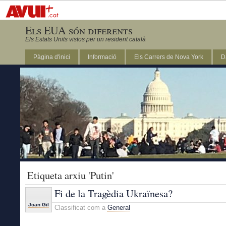
Els EUA són diferents
Els Estats Units vistos per un resident català
Pàgina d'inici
Informació
Els Carrers de Nova York
D
DC
Etiqueta arxiu 'Putin'
Fi de la Tragèdia Ukraïnesa?
Joan Gil
Classificat com a
General