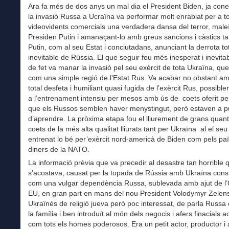
Ara fa més de dos anys un mal dia el President Biden, ja con
la invasió Russa a Ucraïna va performar molt enrabiat per a to
videovidents comercials una verdadera dansa del terror, maleï
Presiden Putin i amanaçant-lo amb greus sancions i càstics tan
Putin, com al seu Estat i conciutadans, anunciant la derrota tot
inevitable de Rússia. El que seguir fou més inesperat i inevitab
de fet va manar la invasió pel seu exèrcit de tota Ukraïna, que 
com una simple regió de l’Estat Rus. Va acabar no obstant a
total desfeta i humiliant quasi fugida de l’exèrcit Rus, possibl
a l’entrenament intensiu per mesos amb ús de coets oferit p
que els Russos semblen haver menystingut, però estaven a p
d’aprendre. La pròxima etapa fou el lliurement de grans quant
coets de la més alta qualitat lliurats tant per Ukraïna al el seu 
entrenat lo bé per’exèrcit nord-americà de Biden com pels paï
diners de la NATO.
La informació prèvia que va precedir al desastre tan horrible 
s’acostava, causat per la topada de Rússia amb Ukraïna con
com una vulgar dependència Russa, sublevada amb ajut de l’
EU, en gran part en mans del nou President Volodymyr Zelen
Ukraïnés de religió jueva però poc interessat, de parla Russa
la família i ben introduït al món dels negocis i afers finacials a
com tots els homes poderosos. Era un petit actor, productor i