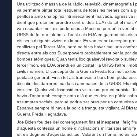
Una utilització massiva de la ràdio, televisió, cinematografia i
va permetre pintar tota l’esquerra de totes les menes com a g
perillosa amb una opinió intrínsecament malvada, agressiva i p
dient que pretenien prendre control dels EUA i de tot el món. 
van espantar molt els poderosos a Moscou, perquè la veritat 
URSS de fet era inferior a l’oest i als EUA en gairebé tots els 
els seus dirigents vivien en la por. Es van crear i acceptar greu
conflictes pel Tercer Món, però no hi va haver mai una confro
directa entre els dos Superpowers probablement per la por de
bombes atòmiques. Quan tenia lloc qualsevol revolta o sublev
tercer món, els EUA prendrien un costat i la URSS l’altre i molts
civils moririen. El concepte de la Guerra Freda fou molt exitó
població general. Fins i tot als tramvies o bars hom podia esco
discutint les darreres maldats i amenaces de la URSS. Els mitj
insistien. Qualsevol dissensió era vista com pro-comunista. T
havia d’anar amb compte amb allò que es deia en públic sobr
assumptes socials, perquè podria ser pres per un comunista 
Espanya sempre hi havia la policia franquista vigilant. Al Dictad
Guerra Freda li agradava.
Joe Biden fou des del començament fins al inesperat i feliç fin
d’aquesta contessa un home d’inclinacions militaristes amb f
en els dogmes d’aquesta actitud. Valorant un home, no és ra