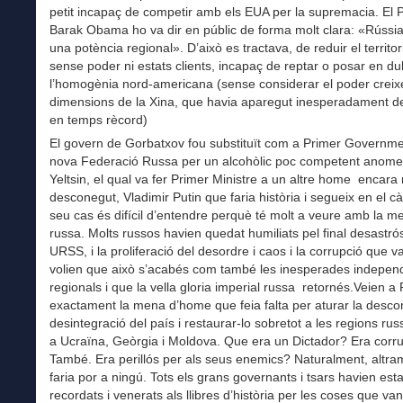
petit incapaç de competir amb els EUA per la supremacia. El 
Barak Obama ho va dir en públic de forma molt clara: «Rúss
una potència regional». D’això es tractava, de reduir el territor
sense poder ni estats clients, incapaç de reptar o posar en du
l’homogènia nord-americana (sense considerar el poder creixe
dimensions de la Xina, que havia aparegut inesperadament de
en temps rècord)
El govern de Gorbatxov fou substituït com a Primer Governme
nova Federació Russa per un alcohòlic poc competent anome
Yeltsin, el qual va fer Primer Ministre a un altre home encara
desconegut, Vladimir Putin que faria història i segueix en el cà
seu cas és difícil d’entendre perquè té molt a veure amb la me
russa. Molts russos havien quedat humiliats pel final desastró
URSS, i la proliferació del desordre i caos i la corrupció que va
volien que això s’acabés com també les inesperades indepen
regionals i que la vella gloria imperial russa retornés.Veien a
exactament la mena d’home que feia falta per aturar la desco
desintegració del país i restaurar-lo sobretot a les regions rus
a Ucraïna, Geòrgia i Moldova. Que era un Dictador? Era corr
També. Era perillós per als seus enemics? Naturalment, altra
faria por a ningú. Tots els grans governants i tsars havien estat
recordats i venerats als llibres d’història per les coses que van