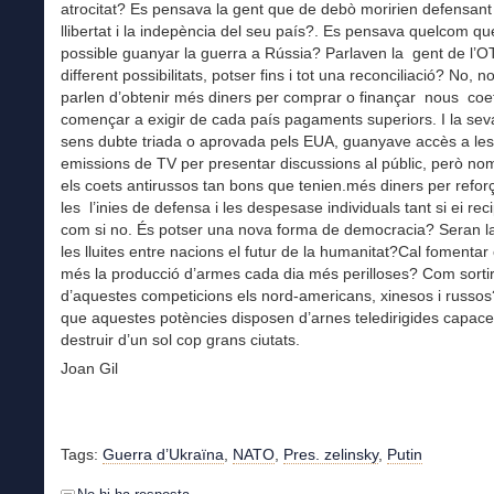
atrocitat? Es pensava la gent que de debò moririen defensant l
llibertat i la indepència del seu país?. Es pensava quelcom qu
possible guanyar la guerra a Rússia? Parlaven la gent de l’O
different possibilitats, potser fins i tot una reconciliació? No, 
parlen d’obtenir més diners per comprar o finançar nous coet
començar a exigir de cada país pagaments superiors. I la sev
sens dubte triada o aprovada pels EUA, guanyave accès a les
emissions de TV per presentar discussions al públic, però n
els coets antirussos tan bons que tenien.més diners per reforç
les l’inies de defensa i les despesase individuals tant si ei reci
com si no. És potser una nova forma de democracia? Seran la
les lluites entre nacions el futur de la humanitat?Cal fomentar
més la producció d’armes cada dia més perilloses? Com sorti
d’aquestes competicions els nord-americans, xinesos i russo
que aquestes potències disposen d’arnes teledirigides capac
destruir d’un sol cop grans ciutats.
Joan Gil
Tags:
Guerra d’Ukraïna
,
NATO
,
Pres. zelinsky
,
Putin