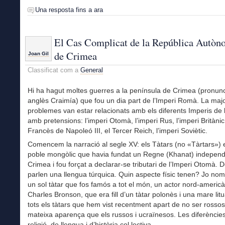
Una resposta fins a ara
El Cas Complicat de la República Autò
de Crimea
Joan Gil
Classificat com a
General
Hi ha hagut moltes guerres a la península de Crimea (pronunc
anglès Craimía) que fou un dia part de l’Imperi Romà. La maj
problemes van estar relacionats amb els diferents Imperis de 
amb pretensions: l’imperi Otomà, l’imperi Rus, l’imperi Britànic,
Francès de Napoleó III, el Tercer Reich, l’imperi Soviètic.
Comencem la narració al segle XV: els Tàtars (no «Tàrtars») 
poble mongòlic que havia fundat un Regne (Khanat) independ
Crimea i fou forçat a declarar-se tributari de l’Imperi Otomà. De
parlen una llengua túrquica. Quin aspecte físic tenen? Jo no
un sol tàtar que fos famós a tot el món, un actor nord-americà 
Charles Bronson, que era fill d’un tàtar polonès i una mare lit
tots els tàtars que hem vist recentment apart de no ser rossos
mateixa aparença que els russos i ucraïnesos. Les diferèncie
religió, de llengua i d’història col.lectiva.