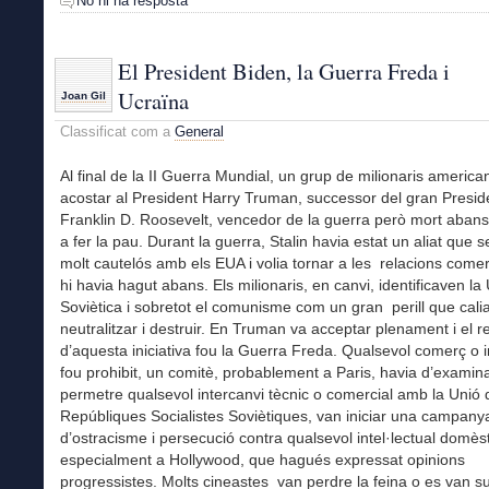
No hi ha resposta
El President Biden, la Guerra Freda i
Ucraïna
Joan Gil
Classificat com a
General
Al final de la II Guerra Mundial, un grup de milionaris america
acostar al President Harry Truman, successor del gran Presid
Franklin D. Roosevelt, vencedor de la guerra però mort abans 
a fer la pau. Durant la guerra, Stalin havia estat un aliat que
molt cautelós amb els EUA i volia tornar a les relacions comer
hi havia hagut abans. Els milionaris, en canvi, identificaven la
Soviètica i sobretot el comunisme com un gran perill que cali
neutralitzar i destruir. En Truman va acceptar plenament i el re
d’aquesta iniciativa fou la Guerra Freda. Qualsevol comerç o i
fou prohibit, un comitè, probablement a Paris, havia d’examina
permetre qualsevol intercanvi tècnic o comercial amb la Unió 
Repúbliques Socialistes Soviètiques, van iniciar una campany
d’ostracisme i persecució contra qualsevol intel·lectual domèst
especialment a Hollywood, que hagués expressat opinions
progressistes. Molts cineastes van perdre la feina o es van su