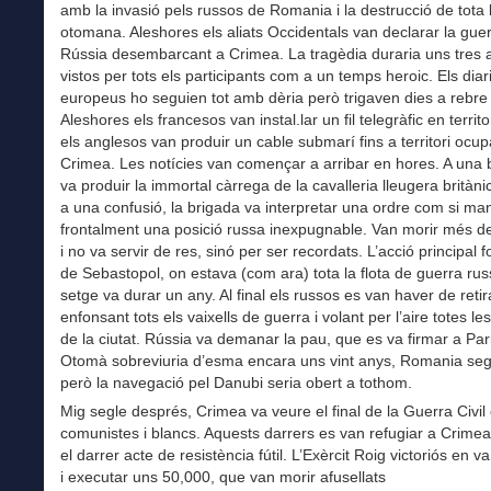
amb la invasió pels russos de Romania i la destrucció de tota l
otomana. Aleshores els aliats Occidentals van declarar la gue
Rússia desembarcant a Crimea. La tragèdia duraria uns tres 
vistos per tots els participants com a un temps heroic. Els diar
europeus ho seguien tot amb dèria però trigaven dies a rebre 
Aleshores els francesos van instal.lar un fil telegràfic en territo
els anglesos van produir un cable submarí fins a territori ocup
Crimea. Les notícies van començar a arribar en hores. A una b
va produir la immortal càrrega de la cavalleria lleugera britàn
a una confusió, la brigada va interpretar una ordre com si ma
frontalment una posició russa inexpugnable. Van morir més de
i no va servir de res, sinó per ser recordats. L’acció principal f
de Sebastopol, on estava (com ara) tota la flota de guerra ru
setge va durar un any. Al final els russos es van haver de retir
enfonsant tots els vaixells de guerra i volant per l’aire totes l
de la ciutat. Rússia va demanar la pau, que es va firmar a Pari
Otomà sobreviuria d’esma encara uns vint anys, Romania segu
però la navegació pel Danubi seria obert a tothom.
Mig segle després, Crimea va veure el final de la Guerra Civil
comunistes i blancs. Aquests darrers es van refugiar a Crimea 
el darrer acte de resistència fútil. L’Exèrcit Roig victoriós en
i executar uns 50,000, que van morir afusellats