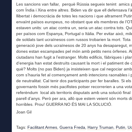
Les sancions van fallar, perquè Rússia segueix tenint amics
com Índia i Xina entre altres. Biden va dir que ell defensava l’
llibertat i democràcia de totes les nacions i que altrament Puti
envaïnt països europeus, no obstant que els membres de l’
estaven units: un atac contra un, seria un atac contra tots. Qui
per països com Espanya, Portugal o Itàlia. Per evitar això, mile
de soldats tant ucraïnesos com russos trobarien la mort. Tota 
generació jove dels ucraïnesos de 20 anys ha desaparegut, m
dones estan escampades pel món amb petits nens òrfenes. Al
ciutadans han fugit a l’estranger. Molts edificis, fàbriques i pla
d‘energia han estat destruïts causant la mort i el patiment de ci
què? Molts (no pas Biden) ja insisteixen que cal negociar amb
com s’hauria fet al començament amb intencions raonables i
de neutralitat. Cal tenir dos participants per fer baralles. Si els
governants fossin més pacifistes potser recorrerien a una vot
referèndum local als territoris disputats amb una solució final
parell d’anys. Però per ara, allò que estem veient són morts di
horribles. Prou! GUERRA NO ÉS MAI LA SOLUCIÓ.
Joan Gil
Tags:
Facilitant Armes
,
Guerra Freda
,
Harry Truman
,
Putin
,
Uc