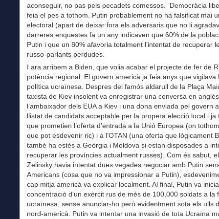
aconseguir, no pas pels pecadets comessos. Democràcia libe
feia el pes a tothom. Putin probablement no ha falsificat mai u
electoral (apart de deixar fora els adversaris que no li agrada
darreres enquestes fa un any indicaven que 60% de la poblaci
Putin i que un 80% afavoria totalment l’intentat de recuperar 
russo-parlants perdudes.
I ara arribem a Biden, que volia acabar el projecte de fer de 
potència regional. El govern americà ja feia anys que vigilava 
política ucraïnesa. Despres del famós aldarull de la Plaça Ma
taxista de Kiev insolent va enregistrar una conversa en anglè
l’ambaixador dels EUA a Kiev i una dona enviada pel govern
llistat de candidats acceptable per la propera elecció local i ja
que prometien l’oferta d’entrada a la Unió Europea (on totho
que pot esdevenir ric) i a l’OTAN (una oferta que lògicament 
també ha estès a Geòrgia i Moldova si estan disposades a int
recuperar les províncies actualment russes). Com és sabut, el
Zelinsky havia intentat dues vegades negociar amb Putin sens
Americans (cosa que no va impressionar a Putin), esdevenim
cap mitja americà va explicar localment. Al final, Putin va inicia
concentració d’un exèrcit rus de més de 100,000 soldats a la 
ucraïnesa, sense anunciar-ho però evidentment sota els ulls de
nord-americà. Putin va intentar una invasió de tota Ucraïna m