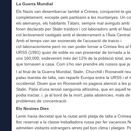
La Guerra Mundial
Els Nazis van desembarcar també a Crimea, conquerint-la ga
completament, excepte pels partisans a les muntanyes. Un c
els alemanys, els habitants Tàtars, sempre mal avinguts amb 
foren declarats per Stalin traïdors i col·laboradors amb el Naz
col·lectivament castigats amb el desterrament a l’Àsia Central
Amb el temps van ser exonerats de l’acusació de traicio i
col·laboracionisme però no van poder tornar a Crimea fins al f
URSS (1991) quan de sobte es van presentar de tornada a la
uns 160,000, esdevenint més del 12% de la població total, an
que tornaven a casa. Com s’ho van prendre els russos que ja
I al final de la Guerra Mundial, Stalin, Churchill i Roosevelt reu
palau tsarista de Ialta, van repartir Europa entre la URSS i el
occidental. Diuen que en Roosevelt no pagava atenció a les p
Stalin. Patia d’una tensió sanguínia altíssima, que en aquell 
podia tractar, i, ja al bord de la mort, patia absències, mals de
problemes de concentració.
Els Nostres Dies
Lenin havia decretat que la ciutat amb platja de Ialta a Crimea
lloc reservat a la classe treballadora russa per fer vacances.N
admetien visitants estrangers atrets pel bon clima i platges. P