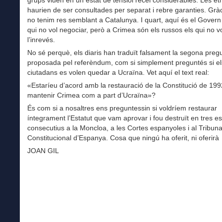
haurien de ser consultades per separat i rebre garanties. Grà
no tenim res semblant a Catalunya. I quart, aquí és el Govern
qui no vol negociar, però a Crimea són els russos els qui no v
l’inrevés.
No sé perquè, els diaris han traduït falsament la segona preg
proposada pel referèndum, com si simplement preguntés si el
ciutadans es volen quedar a Ucraïna. Vet aquí el text real:
«Estaríeu d’acord amb la restauració de la Constitució de 199
mantenir Crimea com a part d’Ucraïna»?
És com si a nosaltres ens preguntessin si voldríem restaurar
íntegrament l’Estatut que vam aprovar i fou destruït en tres es
consecutius a la Moncloa, a les Cortes espanyoles i al Tribuna
Constitucional d’Espanya. Cosa que ningú ha oferit, ni oferirà
JOAN GIL