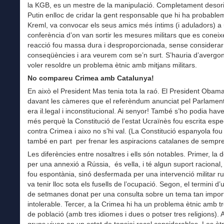
la KGB, es un mestre de la manipulació. Completament desori
Putin enlloc de cridar la gent responsable que hi ha probable
Kreml, va convocar els seus amics més íntims (i aduladors) a
conferència d’on van sortir les mesures militars que es conei
reacció fou massa dura i desproporcionada, sense considerar
conseqüències i ara veurem com se’n surt. S’hauria d’avergon
voler resoldre un problema ètnic amb mitjans militars.
No compareu Crimea amb Catalunya!
En això el President Mas tenia tota la raó. El President Obam
davant les càmeres que el referèndum anunciat pel Parlamen
era il.legal i inconstitucional. Ai senyor! També s’ho podia hav
més perquè la Constitució de l’estat Ucraïnès fou escrita esp
contra Crimea i aixo no s’hi val. (La Constitució espanyola fou
també en part per frenar les aspiracions catalanes de sempr
Les diferències entre nosaltres i ells són notables. Primer, l
per una annexió a Rússia, és vella, i té algun suport racional
fou espontània, sinó desfermada per una intervenció militar rus
va tenir lloc sota els fusells de l’ocupació. Segon, el termini d’
de setmanes donat per una consulta sobre un tema tan impor
intolerable. Tercer, a la Crimea hi ha un problema ètnic amb t
de població (amb tres idiomes i dues o potser tres religions).
grups viuen en un estat de tensioi recel considerables. Les èt