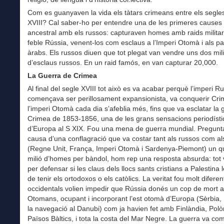
Com es guanyaven la vida els tàtars crimeans entre els segles
XVIII? Cal saber-ho per entendre una de les primeres causes 
ancestral amb els russos: capturaven homes amb raids militar
feble Rússia, venent-los com esclaus a l’Imperi Otomà i als p
àrabs. Els russos diuen que tot plegat van vendre uns dos mil
d’esclaus russos. En un raid famós, en van capturar 20,000.
La Guerra de Crimea
Al final del segle XVIII tot això es va acabar perquè l’imperi R
començava ser perillosament expansionista, va conquerir Cri
l’imperi Otomà cada dia s’afeblia més, fins que va esclatar la 
Crimea de 1853-1856, una de les grans sensacions periodíst
d’Europa al S XIX. Fou una mena de guerra mundial. Pregunta
causa d’una conflagració que va costar tant als russos com als
(Regne Unit, França, Imperi Otomà i Sardenya-Piemont) un q
milió d’homes per bàndol, hom rep una resposta absurda: tot
per defensar si les claus dels llocs sants cristians a Palestina 
de tenir els ortodoxos o els catòlics. La veritat fou molt diferent
occidentals volien impedir que Rússia donés un cop de mort a
Otomans, ocupant i incorporant l’est otomà d’Europa (Sèrbia
la navegació al Danubi) com ja havien fet amb Finlàndia, Polòn
Països Bàltics, i tota la costa del Mar Negre. La guerra va co