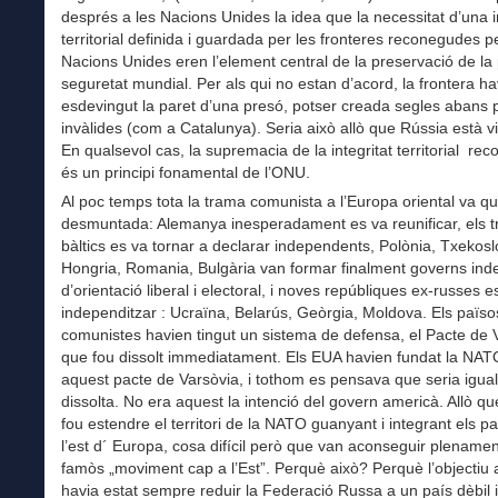
després a les Nacions Unides la idea que la necessitat d’una i
territorial definida i guardada per les fronteres reconegudes p
Nacions Unides eren l’element central de la preservació de la 
seguretat mundial. Per als qui no estan d’acord, la frontera ha
esdevingut la paret d’una presó, potser creada segles abans 
invàlides (com a Catalunya). Seria això allò que Rússia està vi
En qualsevol cas, la supremacia de la integritat territorial re
és un principi fonamental de l’ONU.
Al poc temps tota la trama comunista a l’Europa oriental va q
desmuntada: Alemanya inesperadament es va reunificar, els t
bàltics es va tornar a declarar independents, Polònia, Txekos
Hongria, Romania, Bulgària van formar finalment governs in
d’orientació liberal i electoral, i noves repúbliques ex-russes e
independitzar : Ucraïna, Belarús, Geòrgia, Moldova. Els païso
comunistes havien tingut un sistema de defensa, el Pacte de 
que fou dissolt immediatament. Els EUA havien fundat la NAT
aquest pacte de Varsòvia, i tothom es pensava que seria igua
dissolta. No era aquest la intenció del govern americà. Allò qu
fou estendre el territori de la NATO guanyant i integrant els p
l’est d´ Europa, cosa difícil però que van aconseguir plenamen
famòs „moviment cap a l’Est”. Perquè això? Perquè l’objectiu
havia estat sempre reduir la Federació Russa a un país dèbil 