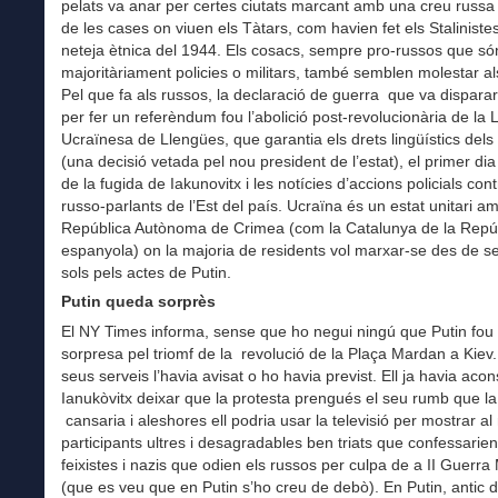
pelats va anar per certes ciutats marcant amb una creu russa 
de les cases on viuen els Tàtars, com havien fet els Staliniste
neteja ètnica del 1944. Els cosacs, sempre pro-russos que só
majoritàriament policies o militars, també semblen molestar al
Pel que fa als russos, la declaració de guerra que va disparar 
per fer un referèndum fou l’abolició post-revolucionària de la L
Ucraïnesa de Llengües, que garantia els drets lingüístics dels
(una decisió vetada pel nou president de l’estat), el primer di
de la fugida de Iakunovitx i les notícies d’accions policials cont
russo-parlants de l’Est del país. Ucraïna és un estat unitari am
República Autònoma de Crimea (com la Catalunya de la Repú
espanyola) on la majoria de residents vol marxar-se des de 
sols pels actes de Putin.
Putin queda sorprès
El NY Times informa, sense que ho negui ningú que Putin fou 
sorpresa pel triomf de la revolució de la Plaça Mardan a Kiev
seus serveis l’havia avisat o ho havia previst. Ell ja havia acon
Ianukòvitx deixar que la protesta prengués el seu rumb que la
cansaria i aleshores ell podria usar la televisió per mostrar a
participants ultres i desagradables ben triats que confessarien
feixistes i nazis que odien els russos per culpa de a II Guerra
(que es veu que en Putin s’ho creu de debò). En Putin, antic d