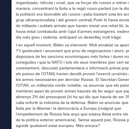
organitzada, ridícula i cruel, que va forçar els russos a retira
manera, concentrant la lluita a la regió russo-parlant (on la di
la població era favorable als russos i patia bastant sota les ac
grup ultranacionalista i del govern central) Putin hi havia envi
de militants i soldats armats que havien iniciat una rebel·lió, l
havia estat combatuda amb l’ajut d’armes estrangeres, esdev
dia més greu i violenta, anticipant un desenllaç molt tràgic.
I en aquell moment, Biden va intervenir. Molt enrabiat va aparè
TV gesticulant i anunciant que prou de negociacions i aturs, p
disposava de les sancions econòmiques més fortes i dures m
conegudes i que la NATO i tots els seus membres (per cert s
coneixement, discussió parlamentària o informació prèvia popu
els països de l’OTAN) havien decidit proveir l’exercit ucraïnés
les armes necessàries per derrotar Rússia. El Secretari Gener
l’OTAN, un militarista nòrdic notable, va anunciar que els païs
membres apart de proveir armes haurien de fer segur que p
almenys 2% del pressupost (hi ha qui diu que hauria de ser 3
calia enfortir la indústria de la defensa. Biden va anunciar qu
lluita per la llibertat i la democràcia a Europa (malgrat que
l’empetitement de Rússia feia anys que estava llistat entre els
de la política exterior americana). Sense aquest pas, Rússia 
agredir qualsevol estat europeu. Més encara?