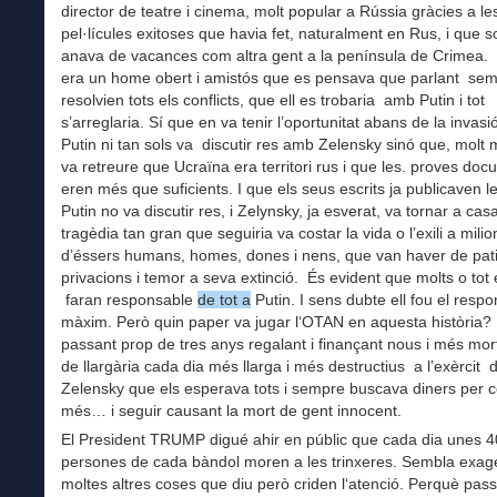
director de teatre i cinema, molt popular a Rússia gràcies a le
pel·lícules exitoses que havia fet, naturalment en Rus, i que s
anava de vacances com altra gent a la península de Crimea. 
era un home obert i amistós que es pensava que parlant se
resolvien tots els conflicts, que ell es trobaria amb Putin i tot
s’arreglaria. Sí que en va tenir l’oportunitat abans de la invasi
Putin ni tan sols va discutir res amb Zelensky sinó que, molt mo
va retreure que Ucraïna era territori rus i que les. proves do
eren més que suficients. I que els seus escrits ja publicaven l
Putin no va discutir res, i Zelynsky, ja esverat, va tornar a cas
tragèdia tan gran que seguiria va costar la vida o l’exili a milio
d’éssers humans, homes, dones i nens, que van haver de patir
privacions i temor a seva extinció. És evident que molts o tot e
faran responsable
de tot a
Putin. I sens dubte ell fou el resp
màxim. Però quin paper va jugar l‘OTAN en aquesta història? 
passant prop de tres anys regalant i finançant nous i més mor
de llargària cada dia més llarga i més destructius a l’exèrcit 
Zelensky que els esperava tots i sempre buscava diners per 
més… i seguir causant la mort de gent innocent.
El President TRUMP digué ahir en públic que cada dia unes 
persones de cada bàndol moren a les trinxeres. Sembla exag
moltes altres coses que diu però criden l‘atenció. Perquè pas