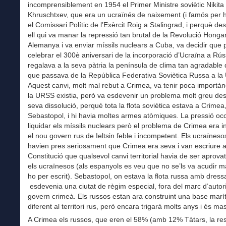
incomprensiblement en 1954 el Primer Ministre soviètic Nikita
Khruschtxev, que era un ucraïnés de naixement (i famós per h
el Comissari Polític de l’Exèrcit Roig a Stalingrad, i perquè de
ell qui va manar la repressió tan brutal de la Revolució Honga
Alemanya i va enviar míssils nuclears a Cuba, va decidir que 
celebrar el 300è aniversari de la incorporació d’Ucraïna a Rúss
regalava a la seva pàtria la península de clima tan agradable
que passava de la República Federativa Soviètica Russa a la
Aquest canvi, molt mal rebut a Crimea, va tenir poca importà
la URSS existia, però va esdevenir un problema molt greu des
seva dissolució, perquè tota la flota soviètica estava a Crimea
Sebastopol, i hi havia moltes armes atòmiques. La pressió occ
liquidar els míssils nuclears però el problema de Crimea era in
el nou govern rus de Ieltsin feble i incompetent. Els ucraïneso
havien pres seriosament que Crimea era seva i van escriure a
Constitució que qualsevol canvi territorial havia de ser aprovat
els ucraïnesos (als espanyols es veu que no se’ls va acudir m
ho per escrit). Sebastopol, on estava la flota russa amb dress
esdevenia una ciutat de règim especial, fora del marc d’autori
govern crimeà. Els russos estan ara construint una base marí
diferent al territori rus, però encara trigarà molts anys i és ma
A Crimea els russos, que eren el 58% (amb 12% Tàtars, la re