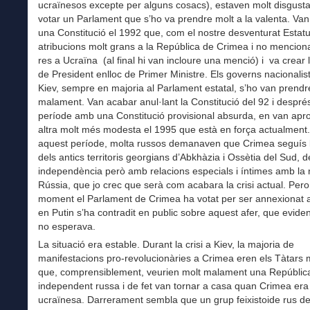
ucraïnesos excepte per alguns cosacs), estaven molt disgusta
votar un Parlament que s’ho va prendre molt a la valenta. Van
una Constitució el 1992 que, com el nostre desventurat Estat
atribucions molt grans a la República de Crimea i no mencion
res a Ucraïna (al final hi van incloure una menció) i va crear 
de President enlloc de Primer Ministre. Els governs nacionalis
Kiev, sempre en majoria al Parlament estatal, s’ho van prendr
malament. Van acabar anul·lant la Constitució del 92 i despré
període amb una Constitució provisional absurda, en van apr
altra molt més modesta el 1995 que està en força actualment
aquest període, molta russos demanaven que Crimea seguís 
dels antics territoris georgians d’Abkhàzia i Ossètia del Sud, d
independència però amb relacions especials i íntimes amb la
Rússia, que jo crec que serà com acabara la crisi actual. Pero
moment el Parlament de Crimea ha votat per ser annexionat a
en Putin s’ha contradit en public sobre aquest afer, que eviden
no esperava.
La situació era estable. Durant la crisi a Kiev, la majoria de
manifestacions pro-revolucionàries a Crimea eren els Tàtar
que, comprensiblement, veurien molt malament una Repúblic
independent russa i de fet van tornar a casa quan Crimea era
ucraïnesa. Darrerament sembla que un grup feixistoide rus d