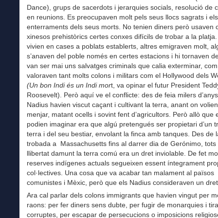
Dance), grups de sacerdots i jerarquies socials, resolució de c
en reunions. Es preocupaven molt pels seus llocs sagrats i els
enterraments dels seus morts. No tenien diners però usaven 
xinesos prehistòrics certes conxes difícils de trobar a la platja
vivien en cases a poblats establerts, altres emigraven molt, a
s’anaven del poble només en certes estacions i hi tornaven d
van ser mai uns salvatges criminals que calia exterminar, com
valoraven tant molts colons i militars com el Hollywood dels 
(Un
bon Indi és un Indi mor
t, va opinar el futur President Tedd
Roosevelt). Però aquí ve el conflicte: des de feia milers d’anys
Nadius havien viscut caçant i cultivant la terra, anant on volien,
menjar, matant ocells i sovint fent d’agricultors. Però allò que 
podien imaginar era que algú pretengués ser propietari d’un t
terra i del seu bestiar, envolant la finca amb tanques. Des de 
trobada a Massachusetts fins al darrer dia de Gerónimo, tots
llibertat damunt la terra comú era un dret inviolable. De fet mo
reserves indígenes actuals segueixen essent íntegrament pro
col·lectives. Una cosa que va acabar tan malament al països
comunistes i Mèxic, però que els Nadius consideraven un dret 
Ara cal parlar dels colons immigrants que havien vingut per m
raons: per fer diners sens dubte, per fugir de monarquies i tir
corruptes, per escapar de persecucions o imposicions religios