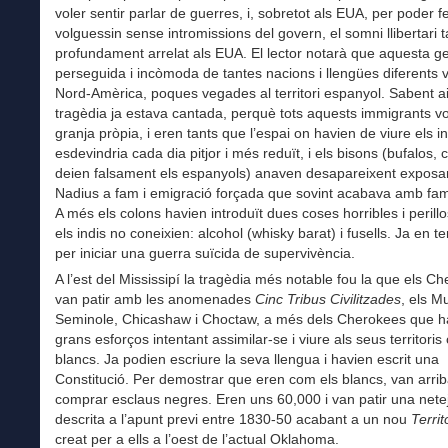
voler sentir parlar de guerres, i, sobretot als EUA, per poder 
volguessin sense intromissions del govern, el somni llibertari 
profundament arrelat als EUA. El lector notarà que aquesta g
perseguida i incòmoda de tantes nacions i llengües diferents 
Nord-Amèrica, poques vegades al territori espanyol. Sabent ai
tragèdia ja estava cantada, perquè tots aquests immigrants vo
granja pròpia, i eren tants que l’espai on havien de viure els in
esdevindria cada dia pitjor i més reduït, i els bisons (bufalos,
deien falsament els espanyols) anaven desapareixent exposan
Nadius a fam i emigració forçada que sovint acabava amb fam
A més els colons havien introduït dues coses horribles i perill
els indis no coneixien: alcohol (whisky barat) i fusells. Ja en t
per iniciar una guerra suïcida de supervivència.
A l’est del Mississipí la tragèdia més notable fou la que els C
van patir amb les anomenades
Cinc Tribus Civilitzades
, els M
Seminole, Chicashaw i Choctaw, a més dels Cherokees que ha
grans esforços intentant assimilar-se i viure als seus territoris
blancs. Ja podien escriure la seva llengua i havien escrit una
Constitució. Per demostrar que eren com els blancs, van arrib
comprar esclaus negres. Eren uns 60,000 i van patir una nete
descrita a l’apunt previ entre 1830-50 acabant a un nou
Territo
creat per a ells a l’oest de l’actual Oklahoma.