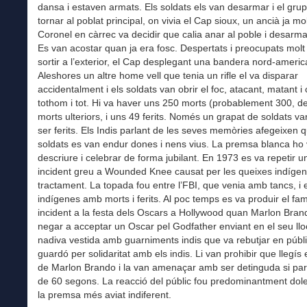
dansa i estaven armats. Els soldats els van desarmar i el grup
tornar al poblat principal, on vivia el Cap sioux, un ancià ja mol
Coronel en càrrec va decidir que calia anar al poble i desarm
Es van acostar quan ja era fosc. Despertats i preocupats molt
sortir a l’exterior, el Cap desplegant una bandera nord-americ
Aleshores un altre home vell que tenia un rifle el va disparar
accidentalment i els soldats van obrir el foc, atacant, matant i
tothom i tot. Hi va haver uns 250 morts (probablement 300, d
morts ulteriors, i uns 49 ferits. Només un grapat de soldats va
ser ferits. Els Indis parlant de les seves memòries afegeixen q
soldats es van endur dones i nens vius. La premsa blanca ho
descriure i celebrar de forma jubilant. En 1973 es va repetir 
incident greu a Wounded Knee causat per les queixes indíge
tractament. La topada fou entre l’FBI, que venia amb tancs, i 
indígenes amb morts i ferits. Al poc temps es va produir el fa
incident a la festa dels Oscars a Hollywood quan Marlon Bran
negar a acceptar un Oscar pel Godfather enviant en el seu llo
nadiva vestida amb guarniments indis que va rebutjar en públi
guardó per solidaritat amb els indis. Li van prohibir que llegís 
de Marlon Brando i la van amenaçar amb ser detinguda si pa
de 60 segons. La reacció del públic fou predominantment dolen
la premsa més aviat indiferent.