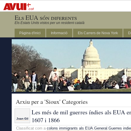
Els EUA són diferents
Els Estats Units vistos per un resident català
Pàgina d'inici
Informació
Els Carrers de Nova York
D
DC
Arxiu per a 'Sioux' Categories
Les més de mil guerres índies als EUA e
1607 i 1866
Joan Gil
Classificat com a
colons immigrants als EUA
,
General
,
Guerres indie