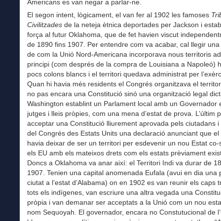
Americans es van negar a parlar-ne.
El segon intent, lògicament, el van fer al 1902 les famoses
Tri
Civilitzades
de la neteja ètnica deportades per Jackson i estab
força al futur Oklahoma, que de fet havien viscut independen
de 1890 fins 1907. Per entendre com va acabar, cal llegir una 
de com la Unió Nord-Americana incorporava nous territoris adqu
principi (com després de la compra de Louisiana a Napoleó) h
pocs colons blancs i el territori quedava administrat per l’exèrc
Quan hi havia més residents el Congrés organitzava el territori
no pas encara una Constitució sinó una organització legal dic
Washington establint un Parlament local amb un Governador e
jutges i lleis pròpies, com una mena d’estat de prova. L’últim 
acceptar una Constitució lliurement aprovada pels ciutadans 
del Congrés des Estats Units una declaració anunciant que el t
havia deixar de ser un territori per esdevenir un nou Estat co
els EU amb els mateixos drets com els estats prèviament exis
Doncs a Oklahoma va anar així: el Territori Indi va durar de 18
1907. Tenien una capital anomenada Eufala (avui en dia una p
ciutat a l’estat d’Alabama) on en 1902 es van reunir els caps t
tots els indígenes, van escriure una altra vegada una Constitu
pròpia i van demanar ser acceptats a la Unió com un nou estat
nom Sequoyah. El governador, encara no Constutucional de 