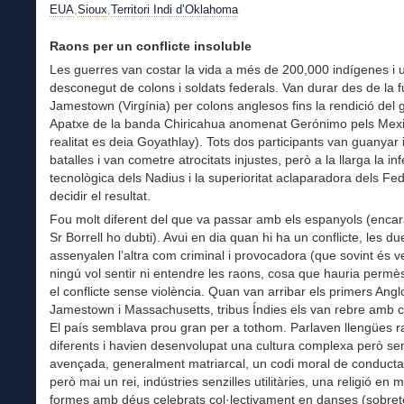
EUA
,
Sioux
,
Territori Indi d’Oklahoma
Raons per un conflicte insoluble
Les guerres van costar la vida a més de 200,000 indígenes i
desconegut de colons i soldats federals. Van durar des de la 
Jamestown (Virgínia) per colons anglesos fins la rendició del g
Apatxe de la banda Chiricahua anomenat Gerónimo pels Mex
realitat es deia Goyathlay). Tots dos participants van guanyar 
batalles i van cometre atrocitats injustes, però a la llarga la infe
tecnològica dels Nadius i la superioritat aclaparadora dels Fe
decidir el resultat.
Fou molt diferent del que va passar amb els espanyols (encar
Sr Borrell ho dubti). Avui en dia quan hi ha un conflicte, les du
assenyalen l’altra com criminal i provocadora (que sovint és ve
ningú vol sentir ni entendre les raons, cosa que hauria permè
el conflicte sense violència. Quan van arribar els primers Angl
Jamestown i Massachusetts, tribus Índies els van rebre amb cu
El país semblava prou gran per a tothom. Parlaven llengües r
diferents i havien desenvolupat una cultura complexa però se
avençada, generalment matriarcal, un codi moral de conducta
però mai un rei, indústries senzilles utilitàries, una religió en 
formes amb déus celebrats col·lectivament en danses (sobret