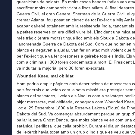
guarnicions de soldats. En molts casos bandes índies van atac
sacrificar molts camperols vivint a llocs aïllats. Al final després
Guerra Civil, el gran General Sherman de la Guerra Civil, el q
cremar Atlanta, fou posat en càrrec de tot l’exèrcit a Mig Amèr
acabar gairebé totalment amb la resistència índia, tancant els 
a petites reserves on era difícil viure bé. L’incident una mica a
més tràgic (entre molts) tingué lloc amb els Sioux a Dakota de
l’anomenada Guerra de Dakota del Sud. Com que no tenien me
blancs es negaven a ajudar, van fer un atac molt violent que f
per l’exèrcit que va fer presoners a gairebé tots els Indis. Els v
com a criminals i 300 foren condemnats a mort. El President 
va indultar la majoria, però 38 foren executats.
Wounded Knee, mai oblidat
Hom podria omplir pàgines amb descripcions de massacres 
pels federals que veien com la seva missió era protegier semp
blancs del salvatges, i veien els Nadius com a salvatges perill
pitjor massacre, mai oblidada, coneguda com Wounded Knee,
lloc el 29 Desembre 1890 a la Reserva Lakota (Sioux) de Pin
Dakota del Sud. Va començar absurdament perquè un grup d’I
ballar la seva Ghost Dance, que molts blancs veien com una 
satànica i perillosa que calia prohibir. Durant el dia un destac
de l’exèrcit havia topat amb un grup d’Indis que es veu que vol