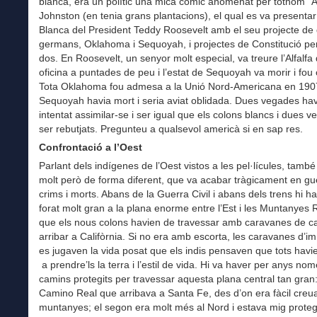
blanca, era un polític una mica còmic anomenat per tothom “Al
Johnston (en tenia grans plantacions), el qual es va presentar
Blanca del President Teddy Roosevelt amb el seu projecte de 
germans, Oklahoma i Sequoyah, i projectes de Constitució per
dos. En Roosevelt, un senyor molt especial, va treure l’Alfalfa
oficina a puntades de peu i l’estat de Sequoyah va morir i fou 
Tota Oklahoma fou admesa a la Unió Nord-Americana en 190
Sequoyah havia mort i seria aviat oblidada. Dues vegades ha
intentat assimilar-se i ser igual que els colons blancs i dues 
ser rebutjats. Pregunteu a qualsevol americà si en sap res.
Confrontació a l’Oest
Parlant dels indígenes de l’Oest vistos a les pel·lícules, també
molt però de forma diferent, que va acabar tràgicament en gu
crims i morts. Abans de la Guerra Civil i abans dels trens hi h
forat molt gran a la plana enorme entre l’Est i les Muntanyes 
que els nous colons havien de travessar amb caravanes de ca
arribar a Califòrnia. Si no era amb escorta, les caravanes d’i
es jugaven la vida posat que els indis pensaven que tots havi
a prendre’ls la terra i l’estil de vida. Hi va haver per anys no
camins protegits per travessar aquesta plana central tan gran:
Camino Real que arribava a Santa Fe, des d’on era fàcil creua
muntanyes; el segon era molt més al Nord i estava mig proteg