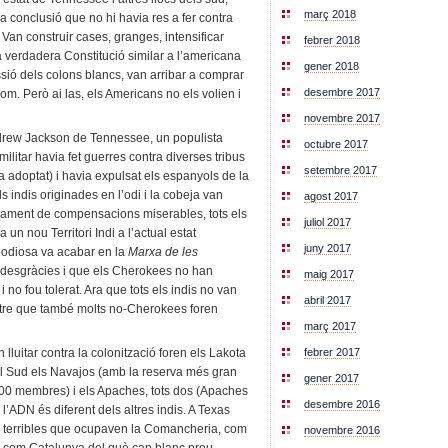
març 2018
a conclusió que no hi havia res a fer contra
. Van construir cases, granges, intensificar
febrer 2018
na verdadera Constitució similar a l’americana
gener 2018
ssió dels colons blancs, van arribar a comprar
desembre 2017
m. Però ai las, els Americans no els volien i
novembre 2017
ndrew Jackson de Tennessee, un populista
octubre 2017
ilitar havia fet guerres contra diverses tribus
setembre 2017
na adoptat) i havia expulsat els espanyols de la
s indis originades en l’odi i la cobeja van
agost 2017
agament de compensacions miserables, tots els
juliol 2017
a un nou Territori Indi a l’actual estat
juny 2017
 odiosa va acabar en la
Marxa de les
 desgràcies i que els Cherokees no han
maig 2017
i no fou tolerat. Ara que tots els indis no van
abril 2017
tre que també molts no-Cherokees foren
març 2017
 lluitar contra la colonització foren els Lakota
febrer 2017
 al Sud els Navajos (amb la reserva més gran
gener 2017
000 membres) i els Apaches, tots dos (Apaches
desembre 2016
’ADN és diferent dels altres indis. A Texas
s terribles que ocupaven la Comancheria, com
novembre 2016
an com Catalunya del què cap blanc prou