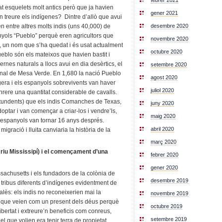
febrer 2021
t esquelets molt antics però que ja havien
gener 2021
n treure els indígenes? Dintre d’allò que avui
desembre 2020
n entre altres molts indis (uns 40,000) de
yols “Pueblo” perquè eren agricultors que
novembre 2020
s, un nom que s’ha quedat i és usat actualment
octubre 2020
blo són els mateixos que havien bastit i
nes naturals a llocs avui en dia desèrtics, el
setembre 2020
nal de Mesa Verde. En 1,680 la nació Pueblo
agost 2020
gera i els espanyols sobrevivents van haver
juliol 2020
nrere una quantitat considerable de cavalls.
tundents) que els indis Comanches de Texas,
juny 2020
doptar i van començar a criar-los i vendre’ls,
maig 2020
s espanyols van tornar 16 anys després.
abril 2020
igració i lluita canviaria la història de la
març 2020
el riu Mississipí) i el començament d’una
febrer 2020
gener 2020
sachusetts i els fundadors de la colònia de
desembre 2019
tribus diferents d’indígenes evidentment de
palès: els indis no reconeixerien mai la
novembre 2019
ra, que veien com un present dels déus perquè
octubre 2019
bertat i extreure’n beneficis com conreus,
setembre 2019
el que volien era tenir terra de propietat