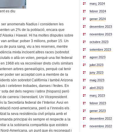
març 2024
ent es diu
febrer 2024
gener 2024
n ser anomenats Nadius i consideren les
desembre 2023
senten un 2% de la població, encara que
novembre 2023
 d’Alaska i Hawaii. Hi ha moltes disputes sobre
van arribar: potser 3 milions, potser 15. Un
octubre 2023
s de pura sang, viu a les reserves, mentre
setembre 2023
ència mixta incloent altres races (sobretot
agost 2023
ciutats o allà on volen, perquè una llei federal
 en 1968 els va reconèixer drets civils similars
juliol 2023
mantenen arbres genealògics, perquè cal tenir
juny 2023
per poder ser acceptat com a membre de la
idents són sobretot Califòrnia i també Arizona
maig 2023
uts i celebren trobades, danses i festes. En
abril 2023
 sota del dels negres i latinx (hispans) però
març 2023
de carrera i benestant. Un Vicepresident
s la Secretària federal de l’Interior. Avui en
febrer 2023
població nord-americana, però a l’inrevès els
gener 2023
tzat la seva resistència civil pròpia amb el
desembre 2022
demanda principal és sempre el respecte a la
ilar a la sobirania compartida que existeix
novembre 2022
ió Nord-Americana, un punt que és reconegut i