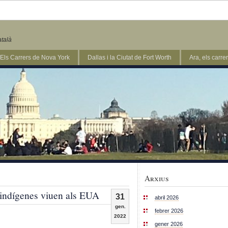
atalà
Els Carrers de Nova York
Dallas i la Ciutat de Fort Worth
Ara, els carr
Arxius
’indígenes viuen als EUA
31
abril 2026
gen.
febrer 2026
2022
gener 2026