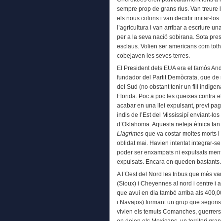
sempre prop de grans rius. Van treure l
els nous colons i van decidir imitar-los
l’agricultura i van arribar a escriure u
per a la seva nació sobirana. Sota pre
esclaus. Volien ser americans com totho
cobejaven les seves terres.
El President dels EUA era el famós A
fundador del Partit Demòcrata, que de m
del Sud (no obstant tenir un fill indíge
Florida. Poc a poc les queixes contra el
acabar en una llei expulsant, previ p
indis de l’Est del Mississipí enviant-los 
d’Oklahoma. Aquesta neteja ètnica tan
Llàgrimes
que va costar moltes morts i
oblidat mai. Havien intentat integrar-se 
poder ser enxampats ni expulsats men
expulsats. Encara en queden bastants.
A l’Oest del Nord les tribus que més van
(Sioux) i Cheyennes al nord i centre i
que avui en dia també arriba als 400,
i Navajos) formant un grup que segons l
vivien els temuts Comanches, guerrer
en deien els Mexicans, un territori gr