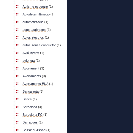
Autisme espectre
(1)
Autodetermßinació
(1)
automatitzacio
(1)
autos autònoms
(1)
Autos elèctrics
(1)
autos sense conductor
(1)
Avió invertit
(1)
avioneta
(1)
Avortament
(3)
Avortaments
(3)
Avortaments EUA
(1)
Bancarrota
(3)
Bancs
(1)
Barcelona
(4)
Barcelona FC
(1)
Barraques
(1)
Bassir al-Assad
(1)