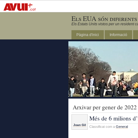
Els EUA són diferents
Els Estats Units vistos per un resident c
Pàgina d'inici
Informació
DC
Arxivar per gener de 2022
Més de 6 milions d
Joan Gil
Classificat com a
General