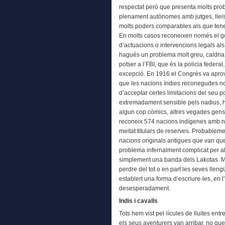
respectat però que presenta molts prob
plenament autònomes amb jutges, lleis, 
molts poders comparables als que tenen
En molts casos reconeixen només el go
d’actuacions o intervencions legals als 
hagués un problema molt greu, caldria 
potser a l’FBI, que és la policia federal
excepció. En 1916 el Congrés va aprova
que les nacions índies reconegudes n
d’acceptar certes limitacions del seu p
extremadament sensible pels nadius, ha
algun cop còmics, altres vegades gens 
reconeix 574 nacions indígenes amb 
meitat titulars de reserves. Probableme
nacions originals antigues que van qu
problema infernalment complicat per al
simplement una banda dels Lakotas. Mo
perdre del tot o en part les seves llen
establert una forma d’escriure-les, en l
desesperadament.
Indis i cavalls
Tots hem vist pel·lícules de lluites ent
els seus aventurers van arribar, no que