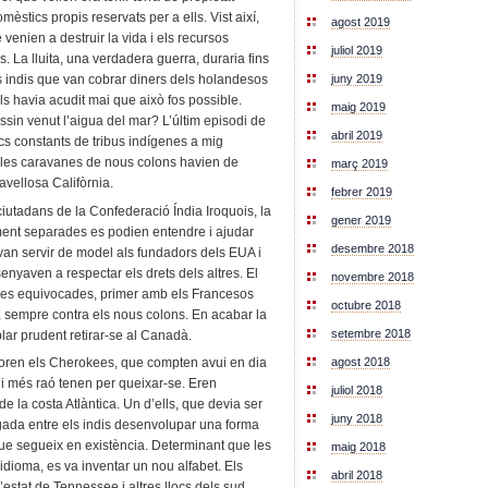
stics propis reservats per a ells. Vist així,
agost 2019
venien a destruir la vida i els recursos
juliol 2019
s. La lluita, una verdadera guerra, duraria fins
juny 2019
ls indis que van cobrar diners dels holandesos
ls havia acudit mai que això fos possible.
maig 2019
in venut l’aigua del mar? L’últim episodi de
abril 2019
cs constants de tribus indígenes a mig
ue les caravanes de nous colons havien de
març 2019
avellosa Califòrnia.
febrer 2019
ciutadans de la Confederació Índia Iroquois, la
gener 2019
ent separades es podien entendre i ajudar
desembre 2018
an servir de model als fundadors dels EUA i
enyaven a respectar els drets dels altres. El
novembre 2018
nces equivocades, primer amb els Francesos
octubre 2018
, sempre contra els nous colons. En acabar la
setembre 2018
ar prudent retirar-se al Canadà.
t foren els Cherokees, que compten avui en dia
agost 2018
 més raó tenen per queixar-se. Eren
juliol 2018
de la costa Atlàntica. Un d’ells, que devia ser
juny 2018
gada entre els indis desenvolupar una forma
ue segueix en existència. Determinant que les
maig 2018
 idioma, es va inventar un nou alfabet. Els
abril 2018
’estat de Tennessee i altres llocs dels sud,