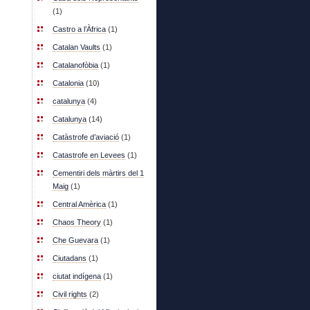
(1)
Castro a l’Àfrica
(1)
Catalan Vaults
(1)
Catalanofòbia
(1)
Catalonia
(10)
catalunya
(4)
Catalunya
(14)
Catàstrofe d’aviació
(1)
Catastrofe en Levees
(1)
Cementiri dels màrtirs del 1
Maig
(1)
Central Amèrica
(1)
Chaos Theory
(1)
Che Guevara
(1)
Ciutadans
(1)
ciutat indígena
(1)
Civil rights
(2)