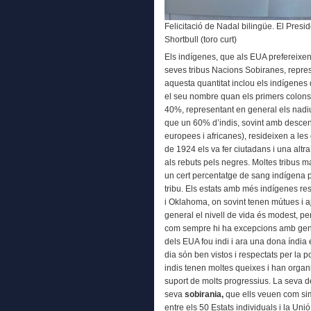
Felicitació de Nadal bilingüe. El Presid
Shortbull (toro curt)
Els indígenes, que als EUA prefereixe
seves tribus Nacions Sobiranes, repre
aquesta quantitat inclou els indígenes
el seu nombre quan els primers colons 
40%, representant en general els nadiu
que un 60% d’indis, sovint amb descend
europees i africanes), resideixen a les 
de 1924 els va fer ciutadans i una altra
als rebuts pels negres. Moltes tribus 
un cert percentatge de sang indígena 
tribu. Els estats amb més indígenes res
i Oklahoma, on sovint tenen mútues i aj
general el nivell de vida és modest, per
com sempre hi ha excepcions amb gent 
dels EUA fou indi i ara una dona índia é
dia són ben vistos i respectats per la 
indis tenen moltes queixes i han organi
suport de molts progressius. La seva 
seva
sobirania,
que ells veuen com sim
entre els 50 Estats individuals i la Un