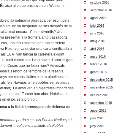
octubre 2016
u. És això allò que ensenyen els Westerns.
setembre 2016
agost 2016
obretot la sobirania atorgada per escrit pels
juliol 2016
 violats, no va despertar-se fins després de la
acabat mai encara. Casos divertits? Una
juny 2016
va presentar a la frontera amb passaports
maig 2016
re cas, una tribu molesta per una carretera
va Reserva, va enviar una carta certificada a
abril 2016
als EUA i van tancar la carretera exigint
març 2016
fet molt complicats i van haver d’anar-hi gent
febrer 2016
ar-ho. Coses que no feien riure? Advocats
federals retorn de territoris de la reserva
gener 2016
nys per colons; lluites contra pipelines de
desembre 2015
erals (els Navajos tenen pobles sense aigua
novembre 2015
 Internet). Fa anys venien cigarretes importades
agar impostos. També han obert Hotels amb
octubre 2015
 on el joc està prohibit.
setembre 2015
xa a la llei del pressupost de defensa de
agost 2015
juliol 2015
s demanen perdó a tots els Pobles Nadius pels
ament i negligència infligits als Pobles
juny 2015
.