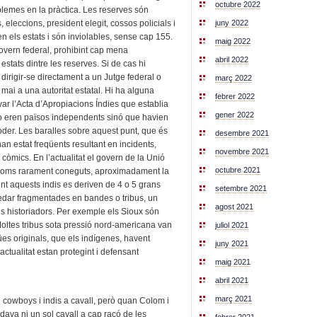
octubre 2022
lemes en la pràctica. Les reserves són
juny 2022
eleccions, president elegit, cossos policials i
 els estats i són inviolables, sense cap 155.
maig 2022
vern federal, prohibint cap mena
abril 2022
estats dintre les reserves. Si de cas hi
dirigir-se directament a un Jutge federal o
març 2022
, mai a una autoritat estatal. Hi ha alguna
febrer 2022
r l’Acta d’Apropiacions Índies que establia
gener 2022
o eren països independents sinó que havien
oder. Les baralles sobre aquest punt, que és
desembre 2021
n estat freqüents resultant en incidents,
novembre 2021
còmics. En l’actualitat el govern de la Unió
octubre 2021
noms rarament coneguts, aproximadament la
nt aquests indis es deriven de 4 o 5 grans
setembre 2021
edar fragmentades en bandes o tribus, un
agost 2021
s historiadors. Per exemple els Sioux són
ltes tribus sota pressió nord-americana van
juliol 2021
gües originals, que els indígenes, havent
juny 2021
’actualitat estan protegint i defensant
maig 2021
abril 2021
març 2021
re cowboys i indis a cavall, però quan Colom i
dava ni un sol cavall a cap racó de les