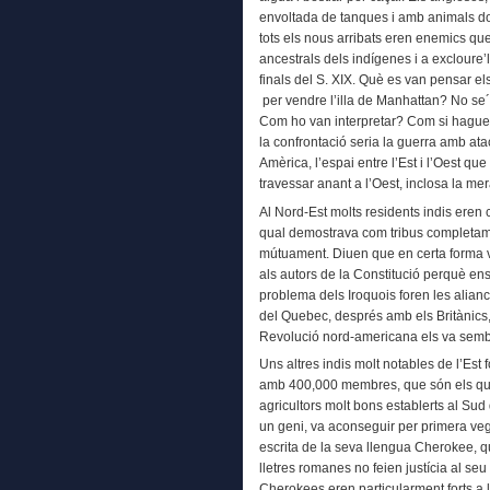
envoltada de tanques i amb animals domè
tots els nous arribats eren enemics que 
ancestrals dels indígenes i a excloure’l
finals del S. XIX. Què es van pensar e
per vendre l’illa de Manhattan? No se´
Com ho van interpretar? Com si haguess
la confrontació seria la guerra amb ata
Amèrica, l’espai entre l’Est i l’Oest q
travessar anant a l’Oest, inclosa la mer
Al Nord-Est molts residents indis eren 
qual demostrava com tribus completam
mútuament. Diuen que en certa forma v
als autors de la Constitució perquè ens
problema dels Iroquois foren les alia
del Quebec, després amb els Britànics
Revolució nord-americana els va sembl
Uns altres indis molt notables de l’Es
amb 400,000 membres, que són els qui
agricultors molt bons establerts al Sud 
un geni, va aconseguir per primera ve
escrita de la seva llengua Cherokee, q
lletres romanes no feien justícia al seu
Cherokees eren particularment forts a l