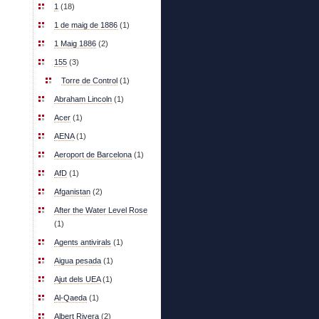
1
(18)
1 de maig de 1886
(1)
1 Maig 1886
(2)
155
(3)
Torre de Control
(1)
Abraham Lincoln
(1)
Acer
(1)
AENA
(1)
Aeroport de Barcelona
(1)
AfD
(1)
Afganistan
(2)
After the Water Level Rose
(1)
Agents antivirals
(1)
Aigua pesada
(1)
Ajut dels UEA
(1)
Al-Qaeda
(1)
Albert Rivera
(2)