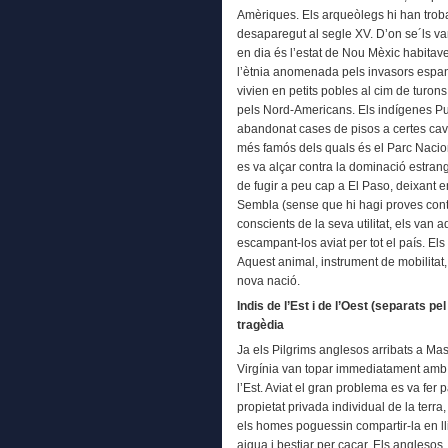
Amèriques. Els arqueòlegs hi han troba
desaparegut al segle XV. D’on se´ls va
en dia és l’estat de Nou Mèxic habitave
l’ètnia anomenada pels invasors espan
vivien en petits pobles al cim de turon
pels Nord-Americans. Els indígenes Pue
abandonat cases de pisos a certes caver
més famós dels quals és el Parc Nacio
es va alçar contra la dominació estran
de fugir a peu cap a El Paso, deixant e
Sembla (sense que hi hagi proves con
conscients de la seva utilitat, els van a
escampant-los aviat per tot el país. El
Aquest animal, instrument de mobilitat, m
nova nació.
Indis de l’Est i de l’Oest (separats p
tragèdia
Ja els Pilgrims anglesos arribats a Mas
Virgínia van topar immediatament amb 
l’Est. Aviat el gran problema es va fer 
propietat privada individual de la ter
els homes poguessin compartir-la en lli
aigua i bestiar per caçar. Els anglesos, 