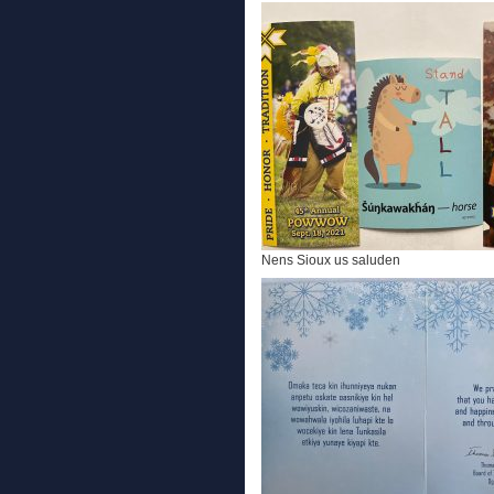
Nens Sioux us saluden