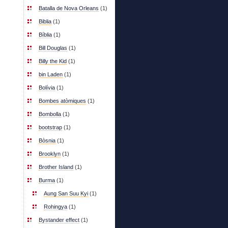
Batalla de Nova Orleans
(1)
Biblia
(1)
Bíblia
(1)
Bill Douglas
(1)
Billy the Kid
(1)
bin Laden
(1)
Bolívia
(1)
Bombes atòmiques
(1)
Bombolla
(1)
bootstrap
(1)
Bòsnia
(1)
Brooklyn
(1)
Brother Island
(1)
Burma
(1)
Aung San Suu Kyi
(1)
Rohingya
(1)
Bystander effect
(1)