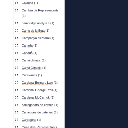
Calcutta
(1)
Cambra de Representants
(1)
cambridge analytica
(1)
Camp de la Bota
(1)
Campanya electoral
(1)
Canada
(1)
Canadà
(1)
Canvi climàtic
(1)
Canvi Climatic
(1)
Caravanes
(1)
Cardenal Bernard Law
(1)
Cardenal George Prell
(1)
Cardenal McCarrick
(1)
carregadors de cotxes
(1)
Càrregues de bateries
(1)
Cartagena
(1)
Casa dels Representants