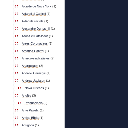
Alcalde de Nova York
(1)
Aldarull al Capitoli
(1)
Aldarulls racials
(1)
Alexandre Dumas fill
(1)
Alfons el Batallador
(1)
Altres Coronavirus
(1)
Amèrica Central
(1)
Anarco-sindicalistes
(2)
Anarquistes
(2)
Andrew Carnegie
(1)
Andrew Jackson
(1)
Nova Orleans
(1)
Anglès
(3)
Pronunciació
(2)
Ante Pavelić
(1)
Antiga Bíblia
(1)
Antígona
(1)