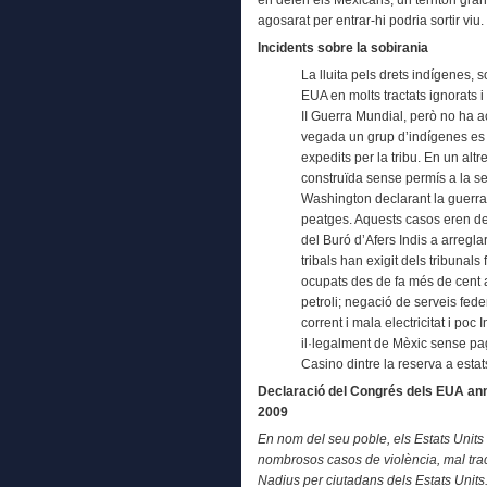
agosarat per entrar-hi podria sortir vi
Incidents sobre la sobirania
La lluita pels drets indígenes, s
EUA en molts tractats ignorats i
II Guerra Mundial, però no ha 
vegada un grup d’indígenes es 
expedits per la tribu. En un alt
construïda sense permís a la se
Washington declarant la guerra 
peatges. Aquests casos eren de 
del Buró d’Afers Indis a arregl
tribals han exigit dels tribunals 
ocupats des de fa més de cent a
petroli; negació de serveis fed
corrent i mala electricitat i poc
il·legalment de Mèxic sense p
Casino dintre la reserva a estats
Declaració del Congrés dels EUA anne
2009
En nom del seu poble, els Estats Unit
nombrosos casos de violència, mal tract
Nadius per ciutadans dels Estats Units