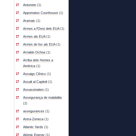
Antonete
(1)
Appomatox Courthouse
(1)
Aramaic
(1)
Armes a l'Oest dels EUA
(1)
Armes als EUA
(1)
Armes de foc als EUA
(1)
Arnaldo Ochoa
(1)
Arriba dels Homes a
Amèrica
(1)
Assaigs Clínics
(1)
Assalt al Capitoli
(1)
Assassination
(1)
Assegurança de malalaltia
(2)
assegurances
(1)
Astra-Zeneca
(1)
Atlantic Yards
(1)
Atòmic Energy
(1)