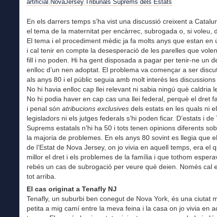
artificial
,
NovaJersey
,
Tribunals Suprems dels Estats
En els darrers temps s’ha vist una discussió creixent a Catal
el tema de la maternitat per encàrrec, subrogada o, si voleu, d
El tema i el procediment mèdic ja fa molts anys que estan en
i cal tenir en compte la desesperació de les parelles que volen
fill i no poden. Hi ha gent disposada a pagar per tenir-ne un d
enlloc d’un nen adoptat. El problema va començar a ser discut
als anys 80 i el públic seguia amb molt interés les discussions 
No hi havia enlloc cap llei relevant ni sabia ningú què caldria l
No hi podia haver en cap cas una llei federal, perquè el dret fam
i penal són
atribucions exclusives
dels estats en les quals ni e
legisladors ni els jutges federals s’hi poden ficar. D’estats i de
Suprems estatals n’hi ha 50 i tots tenen opinions diferents so
la majoria de problemes. En els anys 80 sovint es llegia que 
de l’Estat de Nova Jersey, on jo vivia en aquell temps, era el 
millor el dret i els problemes de la família i que tothom esper
rebés un cas de subrogació per veure què deien. Només cal e
tot arriba.
El cas originat a Tenafly NJ
Tenafly, un suburbi ben conegut de Nova York, és una ciutat 
petita a mig camí entre la meva feina i la casa on jo vivia en a