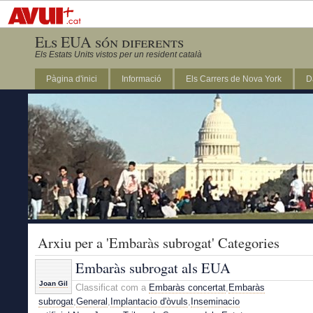
Els EUA són diferents
Els Estats Units vistos per un resident català
Pàgina d'inici
Informació
Els Carrers de Nova York
D
DC
Arxiu per a 'Embaràs subrogat' Categories
Embaràs subrogat als EUA
Joan Gil
Classificat com a
Embaràs concertat
,
Embaràs
subrogat
,
General
,
Implantacio d'òvuls
,
Inseminacio