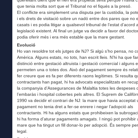
querellant dient que el nen era propietat seva perquè l’havia c
que tenia molta sort que el Tribunal no el fiqués a la presó.
El conflicte era simplement una disputa per la custòdia, la pote
i els drets de visitació sobre un nadó entre dos pares que no 
casats i es podia litigar a qualsevol tribunal de l’estat d’acord
legislació existent. Al final un jutge va decidir a favor del doct
podia oferir més i era més estable que la mare gestant.
Evolució
Ho van resoldre tot els jutges de NJ? Si algú s’ho pensa, no c
Amèrica. Alguns estats, no tots, han escrit lleis. N’hi ha que f
distinció entre gestació altruista i gestació comercial i alguns 
permeten una o totes dos. Això del pagament sempre és relati
fer creure que es fa per diferents raons legítimes. Si resulta q
contractants han pagat, hi ha advocats especialitzats en recu
la companyia d’Assegurances de Malaltia totes les despeses 
l’embaràs i hospital cobertes pels altres. El Suprem de Califòr
1990 va decidir el contrari de NJ: la mare que havia acceptat 
pagament no tenia dret a fer-se enrere i negar l’adopció als
contractants. Hi ha alguns estats que prohibeixen la subrogac
hi ha forma d’aturar pagaments amagats. I ningú pot prohibir
mare que ha tingut un fill donar-lo per adopció. És sempre pe
legal.