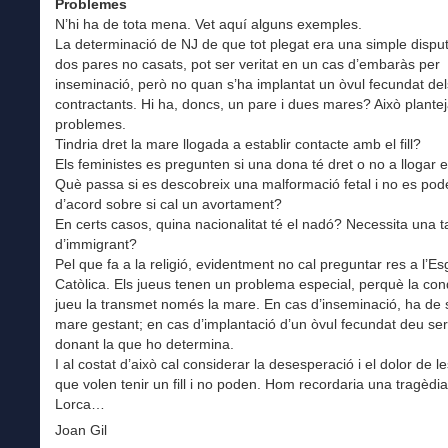
Problemes
N’hi ha de tota mena. Vet aquí alguns exemples.
La determinació de NJ de que tot plegat era una simple dispu
dos pares no casats, pot ser veritat en un cas d’embaràs per
inseminació, però no quan s’ha implantat un òvul fecundat del
contractants. Hi ha, doncs, un pare i dues mares? Això plante
problemes.
Tindria dret la mare llogada a establir contacte amb el fill?
Els feministes es pregunten si una dona té dret o no a llogar e
Què passa si es descobreix una malformació fetal i no es po
d’acord sobre si cal un avortament?
En certs casos, quina nacionalitat té el nadó? Necessita una t
d’immigrant?
Pel que fa a la religió, evidentment no cal preguntar res a l’Es
Catòlica. Els jueus tenen un problema especial, perquè la con
jueu la transmet només la mare. En cas d’inseminació, ha de s
mare gestant; en cas d’implantació d’un òvul fecundat deu se
donant la que ho determina.
I al costat d’això cal considerar la desesperació i el dolor de l
que volen tenir un fill i no poden. Hom recordaria una tragèdi
Lorca…
Joan Gil