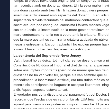
temps. El procés havia estat originat per un senyor de la indús
farmacèutica amb un doctorat i diners. Ell i la seva muller hav
una dona casada amb tres fills i li havien donat diners perquè
inseminar artificialment amb esperma del donant. En aquells 
implantació d’òvuls fecundats del matrimoni contractant que e
sovint ara, era poc coneguda, caríssima i fallava masses vega
cas en qüestió, la inseminació de la mare gestant resultava e
mare contractant no tenia res a veure amb la criatura. El pro
que la mare gestant es va mirar la criatura acabada de nàixer 
negar a entregar-la. Els contractants li ho exigien perquè hav
a més d´haver cobert les despeses de gestió i part.
La sentència del Suprem de Nova Jersey
L’alt tribunal ho va deixar tot molt clar sense desenganyar a n
Constitució de NJ dóna al Tribunal el dret de manar al parlamen
sobre assumptes importants (però no de manar què han de di
quest cas no ho van voler fer, perquè els van semblar que el
procediment, la inseminació artificial, era una rutina mèdica a
mentre els participants ho haguessin acceptat lliurement, ning
a dir. Aquest aspecte estava tancat.
El verdader nus de la disputa era el pagament fet pel Doctor. 
recordar que l’esclavatge es va prohibir als EUA feia molts any
aquest país, nens no es poden ni comprar ni vendre. El pare 