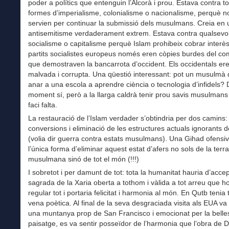
poder a polítics que entenguin l’Alcorà i prou. Estava contra to
formes d’imperialisme, colonialisme o nacionalisme, perquè 
servien per continuar la submissió dels musulmans. Creia en 
antisemitisme verdaderament extrem. Estava contra qualsevo
socialisme o capitalisme perquè Islam prohibeix cobrar interès
partits socialistes europeus només eren còpies burdes del c
que demostraven la bancarrota d’occident. Els occidentals er
malvada i corrupta. Una qüestió interessant: pot un musulmà
anar a una escola a aprendre ciència o tecnologia d’infidels?
moment sí, però a la llarga caldrà tenir prou savis musulman
faci falta.
La restauració de l’Islam verdader s’obtindria per dos camins:
conversions i eliminació de les estructures actuals ignorants 
(volia dir guerra contra estats musulmans). Una Gihad ofensiv
l’única forma d’eliminar aquest estat d’afers no sols de la terra
musulmana sinó de tot el món (!!!)
I sobretot i per damunt de tot: tota la humanitat hauria d’accept
sagrada de la Xaria oberta a tothom i vàlida a tot arreu que h
regular tot i portaria felicitat i harmonia al món. En Qutb teni
vena poètica. Al final de la seva desgraciada visita als EUA va
una muntanya prop de San Francisco i emocionat per la belle
paisatge, es va sentir posseïdor de l’harmonia que l’obra de D