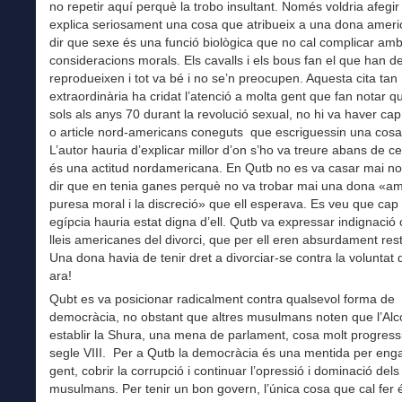
no repetir aquí perquè la trobo insultant. Només voldria afegi
explica seriosament una cosa que atribueix a una dona ameri
dir que sexe és una funció biològica que no cal complicar am
consideracions morals. Els cavalls i els bous fan el que han de
reprodueixen i tot va bé i no se’n preocupen. Aquesta cita tan
extraordinària ha cridat l’atenció a molta gent que fan notar qu
sols als anys 70 durant la revolució sexual, no hi va haver cap f
o article nord-americans coneguts que escriguessin una cosa
L’autor hauria d’explicar millor d’on s’ho va treure abans de ce
és una actitud nordamericana. En Qutb no es va casar mai no
dir que en tenia ganes perquè no va trobar mai una dona «am
puresa moral i la discreció» que ell esperava. Es veu que cap
egípcia hauria estat digna d’ell. Qutb va expressar indignació 
lleis americanes del divorci, que per ell eren absurdament restr
Una dona havia de tenir dret a divorciar-se contra la voluntat d
ara!
Qubt es va posicionar radicalment contra qualsevol forma de
democràcia, no obstant que altres musulmans noten que l’Alc
establir la Shura, una mena de parlament, cosa molt progressi
segle VIII. Per a Qutb la democràcia és una mentida per eng
gent, cobrir la corrupció i continuar l’opressió i dominació dels
musulmans. Per tenir un bon govern, l’única cosa que cal fer 