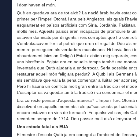
i dominaven el món.
Què en quedava ara de tot això? La nació àrab havia estat c
primer per l’Imperi Otomà i ara pels Anglesos, els quals l’havi
esquarterat en països artificials com Síria, Jordània, Pakistan, 
molts més. Aquests països eren incapaços de promoure la unit
estaven dominats per dirigents i reis corruptes que ho controla
s’embutxacaven l’or i el petroli que eren el regal de Déu als 
mentre perseguien als verdaders musulmans. Hi havia fins i to
absurdament laics on Religió i Estat existien mig separats, co
una blasfèmia. Egipte era en aquells temps també una monar
inventada que Qutb ajudaria a enderrocar. Seria possible enc
restaurar aquell món feliç ara perdut? A Qutb i als Germans
els semblava que valia la pena començar a lluitar per aconseg
Però hi hauria un conflicte molt gran entre la tradició i el mod
L’escriptor es va quedar amb la tradició i va condemnar el m
Era correcte pensar d’aquesta manera? L’Imperi Turc Otomà 
dissolvent en aquells moments i els països creats pel colonial
encara estaven en vies de formació. En qualsevol cas, els Ca
recordem sempre de 1714. Deu passar molt això d’enyorar el
Una estada fatal als EUA
El mestre d’escola Qutb ja era conegut a l’ambient de l’ense