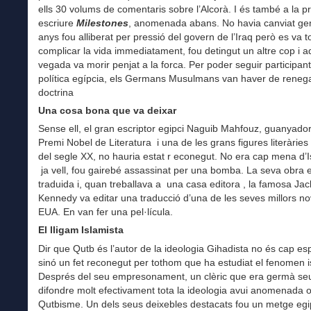
ells 30 volums de comentaris sobre l’Alcorà. I és també a la p
escriure
Milestones
, anomenada abans. No havia canviat gen
anys fou alliberat per pressió del govern de l’Iraq però es va t
complicar la vida immediatament, fou detingut un altre cop i 
vegada va morir penjat a la forca. Per poder seguir participant
política egípcia, els Germans Musulmans van haver de renega
doctrina
Una cosa bona que va deixar
Sense ell, el gran escriptor egipci Naguib Mahfouz, guanyador
Premi Nobel de Literatura i una de les grans figures literàrie
del segle XX, no hauria estat r econegut. No era cap mena d’Is
ja vell, fou gairebé assassinat per una bomba. La seva obra 
traduida i, quan treballava a una casa editora , la famosa Jac
Kennedy va editar una traducció d’una de les seves millors nov
EUA. En van fer una pel·lícula.
El lligam Islamista
Dir que Qutb és l’autor de la ideologia Gihadista no és cap es
sinó un fet reconegut per tothom que ha estudiat el fenomen i
Després del seu empresonament, un clèric que era germà se
difondre molt efectivament tota la ideologia avui anomenada o
Qutbisme. Un dels seus deixebles destacats fou un metge egi