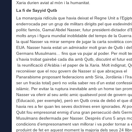
Xaria durien aviat al món i la humanitat.
La fi de Sayyid Qutb
La monarquia ridícula que havia deixat el Regne Unit a l’Egipt
enderrocada per un grup de militars dirigits pel que esdevindr
polític famós, Gamal Abdel Nasser, futur president-dictador d’
molts anys i figura mundial inoblidable del temps de la Guerra
la qual Nasser va mirar sempre de jugar la carta soviètica con
EUA. Nasser havia estat un admirador molt gran de Qutb i del
Germans Musulmans… fins que va pujar al poder. Per molt t
s’havia trobat gairebé cada dia amb Qutb, discutint el futur est
la reunificació d’Aràbia i el paper de la Xaria. Molt indignat, Q
reconèixer que el nou govern de Nasser sí que abraçava el
Panarabisme proposant federacions amb Síria, Jordània i l’Ir
ser un fracàs total) però no volia saber res d’un estat confess
islàmic. Per evitar la ruptura inevitable amb un home tan prom
Nasser va oferir al seu antic amic qualsevol post de govern q
(Educació, per exemple), però en Qutb creia de debò el que de
havia res a fer quan les seves doctrines eren ignorades. Al p
Qubt fou empresonat enmig d’una gran persecució dels Ger
Musulmans desfermada per Nasser. Després d’uns 5 anys molt
condicions d’empresonament van millorar i va poder tornar a e
produint de fet en aquest moment la majoria dels seus 24 llibr