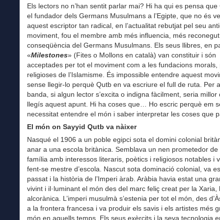
Els lectors no n’han sentit parlar mai? Hi ha qui es pensa que
el fundador dels Germans Musulmans a l’Egipte, que no és ver
aquest escriptor tan radical, en l’actualitat rebutjat pel seu ant
moviment, fou el membre amb més influencia, més reconegut
conseqüència del Germans Musulmans. Els seus llibres, en pa
«
Milestones
» (Fites o Mollons en català) van constituir i són
acceptades per tot el moviment com a les fundacions morals, p
religioses de l’Islamisme. És impossible entendre aquest mov
sense llegir-lo perquè Qutb en va escriure el full de ruta. Per a
banda, si algun lector s’excita o indigna fàcilment, seria millor
llegís aquest apunt. Hi ha coses que… Ho escric perquè em 
necessitat entendre el món i saber interpretar les coses que 
El món on Sayyid Qutb va nàixer
Nasqué el 1906 a un poble egipci sota el domini colonial britàn
anar a una escola britànica. Semblava un nen prometedor de
família amb interessos literaris, poètics i religiosos notables i
fent-se mestre d’escola. Nascut sota dominació colonial, va es
passat i la història de l’Imperi àrab. Aràbia havia estat una gra
vivint i il·luminant el món des del marc feliç creat per la Xaria, l
alcorànica. L’imperi musulmà s’estenia per tot el món, des d’À
a la frontera francesa i va produir els savis i els artistes més 
món en aquells temps. Els seus exèrcits i la seva tecnologia 