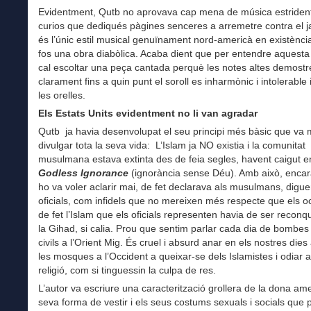
Evidentment, Qutb no aprovava cap mena de música estrident
curios que dediqués pàgines senceres a arremetre contra el j
és l’únic estil musical genuïnament nord-americà en existènci
fos una obra diabòlica. Acaba dient que per entendre aquesta
cal escoltar una peça cantada perquè les notes altes demostr
clarament fins a quin punt el soroll es inharmònic i intolerable 
les orelles.
Els Estats Units evidentment no li van agradar
Qutb ja havia desenvolupat el seu principi més bàsic que va m
divulgar tota la seva vida: L’Islam ja NO existia i la comunitat
musulmana estava extinta des de feia segles, havent caigut 
Godless Ignorance
(ignorància sense Déu). Amb això, enca
ho va voler aclarir mai, de fet declarava als musulmans, digu
oficials, com infidels que no mereixen més respecte que els oc
de fet l’Islam que els oficials representen havia de ser reconq
la Gihad, si calia. Prou que sentim parlar cada dia de bombes
civils a l’Orient Mig. És cruel i absurd anar en els nostres die
les mosques a l’Occident a queixar-se dels Islamistes i odiar 
religió, com si tinguessin la culpa de res.
L’autor va escriure una caracterització grollera de la dona ame
seva forma de vestir i els seus costums sexuals i socials que 