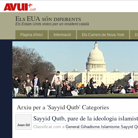
Els EUA són diferents
Els Estats Units vistos per un resident català
Pàgina d'inici
Informació
Els Carrers de Nova York
D
DC
Arxiu per a 'Sayyid Qutb' Categories
Sayyid Qutb, pare de la ideologia islamis
Joan Gil
Classificat com a
General
,
Gihadisme
,
Islamisme
,
Sayyid Q