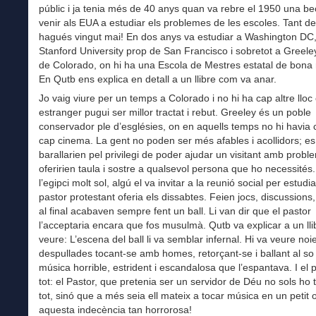
públic i ja tenia més de 40 anys quan va rebre el 1950 una be
venir als EUA a estudiar els problemes de les escoles. Tant d
hagués vingut mai! En dos anys va estudiar a Washington DC,
Stanford University prop de San Francisco i sobretot a Greeley,
de Colorado, on hi ha una Escola de Mestres estatal de bona 
En Qutb ens explica en detall a un llibre com va anar.
Jo vaig viure per un temps a Colorado i no hi ha cap altre lloc
estranger pugui ser millor tractat i rebut. Greeley és un poble
conservador ple d’esglésies, on en aquells temps no hi havia 
cap cinema. La gent no poden ser més afables i acollidors; es
barallarien pel privilegi de poder ajudar un visitant amb probl
oferirien taula i sostre a qualsevol persona que ho necessités.
l’egipci molt sol, algú el va invitar a la reunió social per estud
pastor protestant oferia els dissabtes. Feien jocs, discussions, 
al final acabaven sempre fent un ball. Li van dir que el pastor
l’acceptaria encara que fos musulmà. Qutb va explicar a un ll
veure: L’escena del ball li va semblar infernal. Hi va veure noi
despullades tocant-se amb homes, retorçant-se i ballant al so
música horrible, estrident i escandalosa que l’espantava. I el p
tot: el Pastor, que pretenia ser un servidor de Déu no sols ho 
tot, sinó que a més seia ell mateix a tocar música en un petit 
aquesta indecència tan horrorosa!