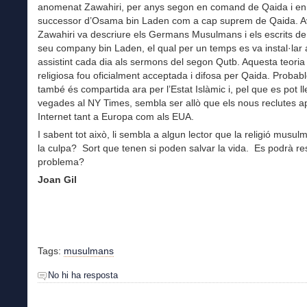
anomenat Zawahiri, per anys segon en comand de Qaida i en l
successor d’Osama bin Laden com a cap suprem de Qaida. A
Zawahiri va descriure els Germans Musulmans i els escrits de
seu company bin Laden, el qual per un temps es va instal·lar 
assistint cada dia als sermons del segon Qutb. Aquesta teoria p
religiosa fou oficialment acceptada i difosa per Qaida. Probab
també és compartida ara per l’Estat Islàmic i, pel que es pot ll
vegades al NY Times, sembla ser allò que els nous reclutes 
Internet tant a Europa com als EUA.
I sabent tot això, li sembla a algun lector que la religió musul
la culpa? Sort que tenen si poden salvar la vida. Es podrà re
problema?
Joan Gil
Tags:
musulmans
No hi ha resposta