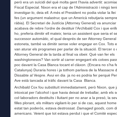
però era un suïcidi del què molta gent l’havia advertit: acomia
Fiscal Especial. Nixon era el cap de l’Administració i ningú ten
investigar-lo, deia ell. A més el President no podia violar la lle
fes (un argument malastruc que un Americà rebutjaria sempr
ràbia). El Secretari de Justícia (Attorney General) va anuncia
acabava de rebre l’ordre de destituir l’Archibald Cox i que enll
ho, preferia dimitir ell mateix; tenia un assistent que seria el s
successor automàtic, el qual després de ser Attorney General
estoneta, també va dimitir sense voler engegar en Cox. Tots e
van aturar els programes per parlar de la situació. El tercer o 
Attorney General de la tarda al final va obeir. Què van fer els
washingtonesos? Van sortir al carrer engegant els cotxes pas
poc davant la Casa Blanca tocant el clàxon. (Encara no s’ha f
Catalunya) Duraria hores i ja tothom parlava de la Massacre d
Dissabte al Vespre. Avui en dia ja no es podria fer perquè Pe
Ave està tancada al tràfic davant la Casa Blanca.
Archibald Cox fou substituït immediatament, però Nixon, que ja
intoxicat per l’alcohol i que havia deixat de treballar, amb els 
col·laboradors destituïts i lluitant per no anar a la presó, la se
filles plorant, els militars vigilant-lo per si de cas, aquest hom
estat tan poderós, estava destrossat.
Damaged goods
, com d
americans. Veient que tot estava perdut i que el Comitè espec