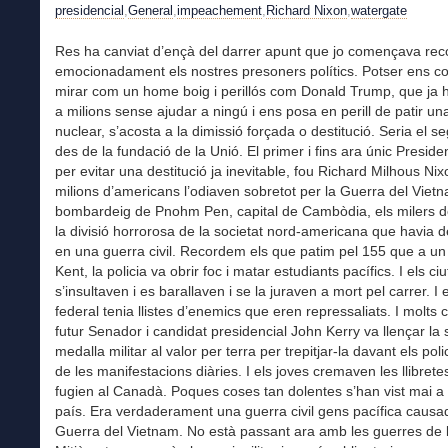
presidencial
,
General
,
impeachement
,
Richard Nixon
,
watergate
Res ha canviat d’ençà del darrer apunt que jo començava rec
emocionadament els nostres presoners polítics. Potser ens c
mirar com un home boig i perillós com Donald Trump, que ja h
a milions sense ajudar a ningú i ens posa en perill de patir un
nuclear, s’acosta a la dimissió forçada o destitució. Seria el s
des de la fundació de la Unió. El primer i fins ara únic Presiden
per evitar una destitució ja inevitable, fou Richard Milhous Nix
milions d’americans l’odiaven sobretot per la Guerra del Vietn
bombardeig de Pnohm Pen, capital de Cambòdia, els milers d
la divisió horrorosa de la societat nord-americana que havia 
en una guerra civil. Recordem els que patim pel 155 que a un
Kent, la policia va obrir foc i matar estudiants pacífics. I els c
s’insultaven i es barallaven i se la juraven a mort pel carrer. I 
federal tenia llistes d’enemics que eren repressaliats. I molts 
futur Senador i candidat presidencial John Kerry va llençar la
medalla militar al valor per terra per trepitjar-la davant els pol
de les manifestacions diàries. I els joves cremaven les llibretes 
fugien al Canadà. Poques coses tan dolentes s’han vist mai a
país. Era verdaderament una guerra civil gens pacífica causa
Guerra del Vietnam. No està passant ara amb les guerres de l