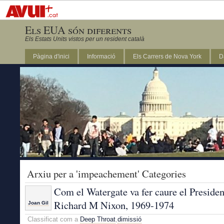
Els EUA són diferents
Els Estats Units vistos per un resident català
Pàgina d'inici
Informació
Els Carrers de Nova York
D
DC
Arxiu per a 'impeachement' Categories
Com el Watergate va fer caure el Presiden
Richard M Nixon, 1969-1974
Joan Gil
Classificat com a
Deep Throat
,
dimissió