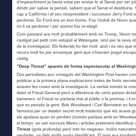
d’impeachment ja havia votat per enviar-lo al Senat per ser jut
dimitir per salvar la pensió, sabent que el Senat el destituiria. 
cap a Califòrnia i el seu vicepresident i successor Jerry Ford e
perdonar. En Ford era un bon home. Fou l’indult de Nixon que
no li va perdonar i per aixòno fou re-elegit.
Com passarà ara molt probablement amb en Trump, Nixon no
castigat pel petit crim estúpid al Watergate, sinó per la seva o
de la investigació. Els federals ho fan molt això i es veu que 
recurs molt bo per enxampar gent que s’haurien pogut escapa
càstig.
”Deep Throat” apareix de forma espectacular al Washing
Dos periodistes poc coneguts del Washington Post havien co
publicar a la primera plana explicacions tretes de fonts secre
anaven les coses amb la investigació. La veritat només la con
debò el Fiscal General però a diferència de certs països dictat
bananers, el Fiscal no parlaria mai al públic o la premsa, i li er
que es pensés la gent. Bob Woodward i Carl Bernstein es fari
famosos per un delator secret molt misteriós que els anava gu
els ajudava quan es perdien (només parlava amb en Woodwa
el temps es van escriure llibres i articles pretenent identificar
Throat
(gola profunda) però tots ho negaven, inclòs naturalme
verdader, un dels molts noms identificats. El nom era insultant i