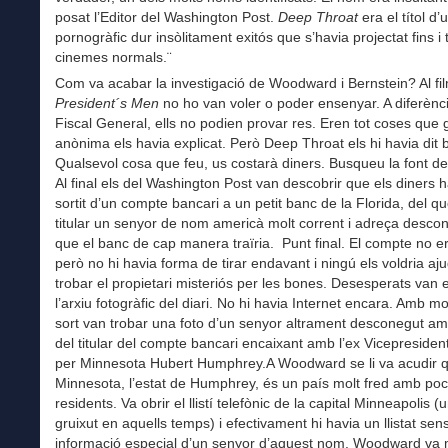
posat l’Editor del Washington Post.
Deep Throat
era el títol d’
pornogràfic dur insòlitament exitós que s’havia projectat fins i 
cinemes normals.¨
Com va acabar la investigació de Woodward i Bernstein? Al fi
President´s Men
no ho van voler o poder ensenyar. A diferènci
Fiscal General, ells no podien provar res. Eren tot coses que 
anònima els havia explicat. Però Deep Throat els hi havia dit b
Qualsevol cosa que feu, us costarà diners. Busqueu la font del
Al final els del Washington Post van descobrir que els diners 
sortit d’un compte bancari a un petit banc de la Florida, del q
titular un senyor de nom americà molt corrent i adreça desc
que el banc de cap manera traïria. Punt final. El compte no er
però no hi havia forma de tirar endavant i ningú els voldria aj
trobar el propietari misteriós per les bones. Desesperats van 
l’arxiu fotogràfic del diari. No hi havia Internet encara. Amb m
sort van trobar una foto d’un senyor altrament desconegut a
del titular del compte bancari encaixant amb l’ex Vicepresiden
per Minnesota Hubert Humphrey.A Woodward se li va acudir 
Minnesota, l’estat de Humphrey, és un país molt fred amb po
residents. Va obrir el llistí telefònic de la capital Minneapolis (u
gruixut en aquells temps) i efectivament hi havia un llistat sen
informació especial d’un senyor d’aquest nom. Woodward va 