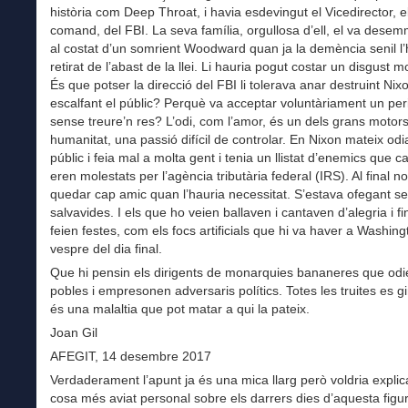
història com Deep Throat, i havia esdevingut el Vicedirector, 
comand, del FBI. La seva família, orgullosa d’ell, el va dese
al costat d’un somrient Woodward quan ja la demència senil l’
retirat de l’abast de la llei. Li hauria pogut costar un disgust m
És que potser la direcció del FBI li tolerava anar destruint Nixo
escalfant el públic? Perquè va acceptar voluntàriament un peri
sense treure’n res? L’odi, com l’amor, és un dels grans motors
humanitat, una passió difícil de controlar. En Nixon mateix od
públic i feia mal a molta gent i tenia un llistat d’enemics que 
eren molestats per l’agència tributària federal (IRS). Al final no 
quedar cap amic quan l’hauria necessitat. S’estava ofegant s
salvavides. I els que ho veien ballaven i cantaven d’alegria i fin
feien festes, com els focs artificials que hi va haver a Washing
vespre del dia final.
Que hi pensin els dirigents de monarquies bananeres que odi
pobles i empresonen adversaris polítics. Totes les truites es g
és una malaltia que pot matar a qui la pateix.
Joan Gil
AFEGIT, 14 desembre 2017
Verdaderament l’apunt ja és una mica llarg però voldria explic
cosa més aviat personal sobre els darrers dies d’aquesta figur