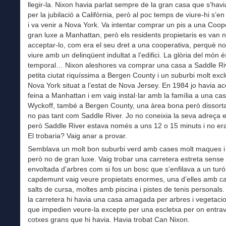
llegir-la. Nixon havia parlat sempre de la gran casa que s’havi
per la jubilació a Califòrnia, però al poc temps de viure-hi s’e
i va venir a Nova York. Va intentar comprar un pis a una Coop
gran luxe a Manhattan, però els residents propietaris es van 
acceptar-lo, com era el seu dret a una cooperativa, perquè no
viure amb un delinqüent indultat a l’edifici. La glòria del món é
temporal… Nixon aleshores va comprar una casa a Saddle Ri
petita ciutat riquíssima a Bergen County i un suburbi molt exc
Nova York situat a l’estat de Nova Jersey. En 1984 jo havia a
feina a Manhattan i em vaig instal·lar amb la família a una ca
Wyckoff, també a Bergen County, una àrea bona però dissor
no pas tant com Saddle River. Jo no coneixia la seva adreça 
però Saddle River estava només a uns 12 o 15 minuts i no era
El trobaria? Vaig anar a provar.
Semblava un molt bon suburbi verd amb cases molt maques i
però no de gran luxe. Vaig trobar una carretera estreta sense
envoltada d’arbres com si fos un bosc que s’enfilava a un turó.
capdemunt vaig veure propietats enormes, una d’elles amb cav
salts de cursa, moltes amb piscina i pistes de tenis personals. 
la carretera hi havia una casa amagada per arbres i vegetac
que impedien veure-la excepte per una escletxa per on entrav
cotxes grans que hi havia. Havia trobat Can Nixon.