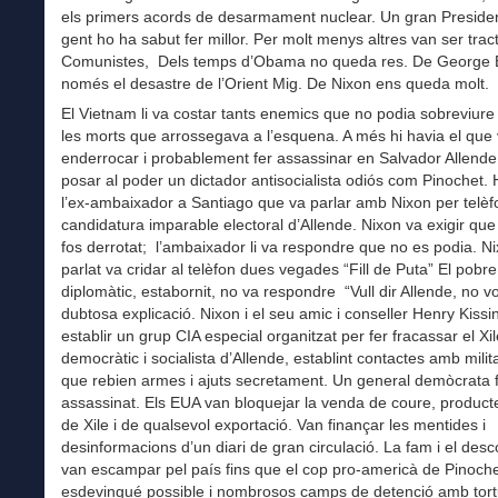
els primers acords de desarmament nuclear. Un gran Preside
gent ho ha sabut fer millor. Per molt menys altres van ser trac
Comunistes, Dels temps d’Obama no queda res. De George
només el desastre de l’Orient Mig. De Nixon ens queda molt.
El Vietnam li va costar tants enemics que no podia sobreviure p
les morts que arrossegava a l’esquena. A més hi havia el que 
enderrocar i probablement fer assassinar en Salvador Allende a
posar al poder un dictador antisocialista odiós com Pinochet. 
l’ex-ambaixador a Santiago que va parlar amb Nixon per telèf
candidatura imparable electoral d’Allende. Nixon va exigir que
fos derrotat; l’ambaixador li va respondre que no es podia. Ni
parlat va cridar al telèfon dues vegades “Fill de Puta” El pobre
diplomàtic, estabornit, no va respondre “Vull dir Allende, no vo
dubtosa explicació. Nixon i el seu amic i conseller Henry Kiss
establir un grup CIA especial organitzat per fer fracassar el Xil
democràtic i socialista d’Allende, establint contactes amb milit
que rebien armes i ajuts secretament. Un general demòcrata 
assassinat. Els EUA van bloquejar la venda de coure, producte
de Xile i de qualsevol exportació. Van finançar les mentides i
desinformacions d’un diari de gran circulació. La fam i el desc
van escampar pel país fins que el cop pro-americà de Pinoch
esdevingué possible i nombrosos camps de detenció amb tort