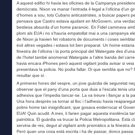
A aquest edifici hi havia les oficines de la Campanya presidenc
demòcrata. Nixon va manar l’entrada il·legal a l’oficina d’un g
d’homes a sou, tots Cubans anticastristes, a buscar papers p
pensava que Castro estava ajudant en McGovern, una verda
bestiesa absurda d’un home paranoic. En Fidel caminava am
plom als EUA i no s’hauria empatollat mai a una campanya elec
de Nixon ja havien fet robatoris de documents i coses sembl
èxit altres vegades i estava tot ben preparat. Un home estaria v
finestra de l’oficina i la porta principal del Watergate des d’un
de l’hotel també anomenat Watergate a l’altre banda del carrer
havia encara iPhones però aquest vigilant podia avisar si veia
presentava la policia. No podia fallar. Oi que sembla que no?
resultar que sí.
A primeres hores del vespre, un jove guàrdia de seguretat ne
observar que el pany d’una porta que duia a l’escala tenia una
adhesiva que l’impedia tancar-se. La va treure i llançar a la p
Una hora després va tornar al lloc i l’adhesiu havia reaparegut
pobre home tan insignificant, que gosava enderrocar el Gover
EUA! Quin acudit. A mes, li farien pagar aquesta insolència ta
patriòtica. El guàrdia va trucar la Policia Metropolitana. Està cl
serviria de res, degut al vigilant amb prismàtics a la finestra de
Però quan una cosa està escrita i ha de passar, doncs passa