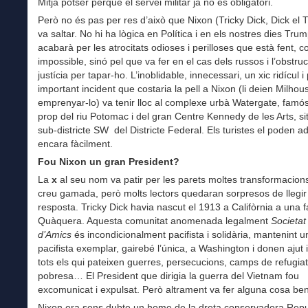
Mitjà potser perquè el servei militar ja no és obligatori.
Però no és pas per res d’això que Nixon (Tricky Dick, Dick el T
va saltar. No hi ha lògica en Política i en els nostres dies Tr
acabarà per les atrocitats odioses i perilloses que està fent, c
impossible, sinó pel que va fer en el cas dels russos i l’obstru
justícia per tapar-ho. L’inoblidable, innecessari, un xic ridícul i
important incident que costaria la pell a Nixon (li deien Milhou
emprenyar-lo) va tenir lloc al complexe urbà Watergate, famós
prop del riu Potomac i del gran Centre Kennedy de les Arts, situ
sub-districte SW del Districte Federal. Els turistes el poden a
encara fàcilment.
Fou Nixon un gran President?
La
x
al seu nom va patir per les parets moltes transformacion
creu gamada, però molts lectors quedaran sorpresos de llegir
resposta. Tricky Dick havia nascut el 1913 a Califòrnia a una f
Quàquera. Aquesta comunitat anomenada legalment
Societat
d’Amics
és incondicionalment pacifista i solidària, mantenint u
pacifista exemplar, gairebé l’única, a Washington i donen ajut 
tots els qui pateixen guerres, persecucions, camps de refugiat
pobresa… El President que dirigia la guerra del Vietnam fou
excomunicat i expulsat. Però altrament va fer alguna cosa ben
Nixon era sens dubte un home de la dreta conservadora Repu