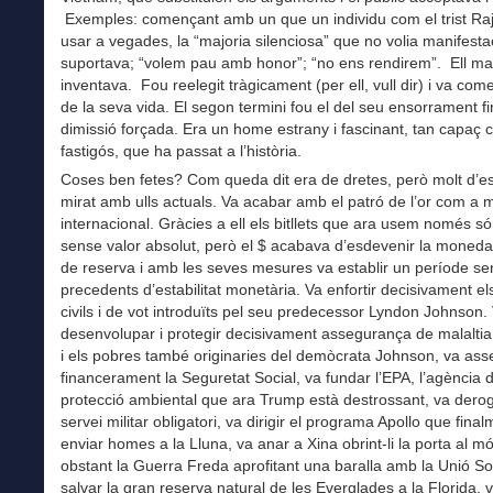
Exemples: començant amb un que un individu com el trist Raj
usar a vegades, la “majoria silenciosa” que no volia manifestac
suportava; “volem pau amb honor”; “no ens rendirem”. Ell mat
inventava. Fou reelegit tràgicament (per ell, vull dir) i va come
de la seva vida. El segon termini fou el del seu ensorrament fin
dimissió forçada. Era un home estrany i fascinant, tan capaç
fastigós, que ha passat a l’història.
Coses ben fetes? Com queda dit era de dretes, però molt d’e
mirat amb ulls actuals. Va acabar amb el patró de l’or com a
internacional. Gràcies a ell els bitllets que ara usem només s
sense valor absolut, però el $ acabava d’esdevenir la moned
de reserva i amb les seves mesures va establir un període s
precedents d’estabilitat monetària. Va enfortir decisivament el
civils i de vot introduïts pel seu predecessor Lyndon Johnson.
desenvolupar i protegir decisivament assegurança de malaltia 
i els pobres també originaries del demòcrata Johnson, va ass
financerament la Seguretat Social, va fundar l’EPA, l’agència 
protecció ambiental que ara Trump està destrossant, va derog
servei militar obligatori, va dirigir el programa Apollo que fina
enviar homes a la Lluna, va anar a Xina obrint-li la porta al m
obstant la Guerra Freda aprofitant una baralla amb la Unió Sov
salvar la gran reserva natural de les Everglades a la Florida, v