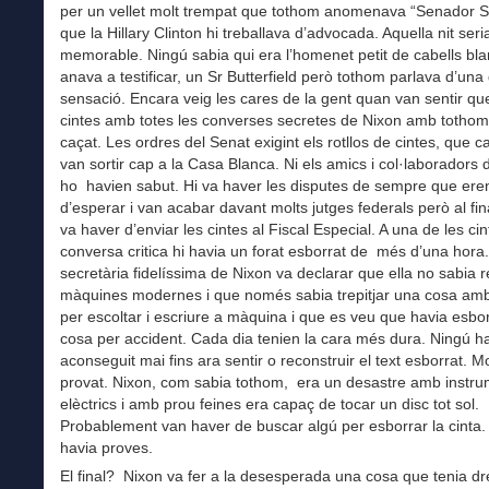
per un vellet molt trempat que tothom anomenava “Senador 
que la Hillary Clinton hi treballava d’advocada. Aquella nit seri
memorable. Ningú sabia qui era l’homenet petit de cabells bl
anava a testificar, un Sr Butterfield però tothom parlava d’una
sensació. Encara veig les cares de la gent quan van sentir que
cintes amb totes les converses secretes de Nixon amb tothom
caçat. Les ordres del Senat exigint els rotllos de cintes, que ca
van sortir cap a la Casa Blanca. Ni els amics i col·laboradors
ho havien sabut. Hi va haver les disputes de sempre que ere
d’esperar i van acabar davant molts jutges federals però al fin
va haver d’enviar les cintes al Fiscal Especial. A una de les ci
conversa critica hi havia un forat esborrat de més d’una hora
secretària fidelíssima de Nixon va declarar que ella no sabia 
màquines modernes i que només sabia trepitjar una cosa amb
per escoltar i escriure a màquina i que es veu que havia esbo
cosa per accident. Cada dia tenien la cara més dura. Ningú h
aconseguit mai fins ara sentir o reconstruir el text esborrat. M
provat. Nixon, com sabia tothom, era un desastre amb instr
elèctrics i amb prou feines era capaç de tocar un disc tot sol.
Probablement van haver de buscar algú per esborrar la cinta.
havia proves.
El final? Nixon va fer a la desesperada una cosa que tenia dre