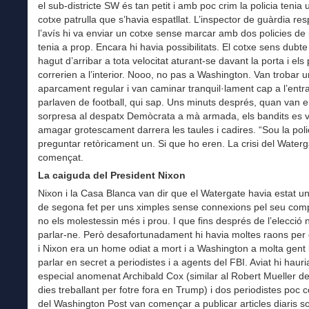
el sub-districte SW és tan petit i amb poc crim la policia tenia 
cotxe patrulla que s’havia espatllat. L’inspector de guàrdia re
l’avís hi va enviar un cotxe sense marcar amb dos policies de
tenia a prop. Encara hi havia possibilitats. El cotxe sens dubte
hagut d’arribar a tota velocitat aturant-se davant la porta i els 
correrien a l’interior. Nooo, no pas a Washington. Van trobar u
aparcament regular i van caminar tranquil·lament cap a l’entr
parlaven de football, qui sap. Uns minuts després, quan van e
sorpresa al despatx Demòcrata a mà armada, els bandits es 
amagar grotescament darrera les taules i cadires. “Sou la poli
preguntar retòricament un. Si que ho eren. La crisi del Waterg
començat.
La caiguda del President Nixon
Nixon i la Casa Blanca van dir que el Watergate havia estat un
de segona fet per uns ximples sense connexions pel seu comp
no els molestessin més i prou. I que fins després de l’elecció n
parlar-ne. Però desafortunadament hi havia moltes raons per 
i Nixon era un home odiat a mort i a Washington a molta gent 
parlar en secret a periodistes i a agents del FBI. Aviat hi hauri
especial anomenat Archibald Cox (similar al Robert Mueller de
dies treballant per fotre fora en Trump) i dos periodistes poc 
del Washington Post van començar a publicar articles diaris s