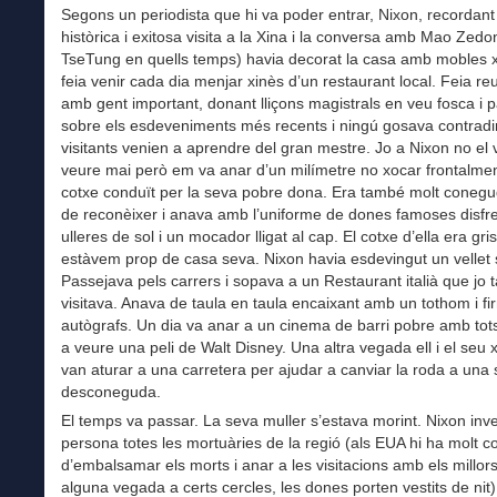
Segons un periodista que hi va poder entrar, Nixon, recordant
històrica i exitosa visita a la Xina i la conversa amb Mao Zed
TseTung en quells temps) havia decorat la casa amb mobles x
feia venir cada dia menjar xinès d’un restaurant local. Feia re
amb gent important, donant lliçons magistrals en veu fosca i 
sobre els esdeveniments més recents i ningú gosava contradir
visitants venien a aprendre del gran mestre. Jo a Nixon no el 
veure mai però em va anar d’un milímetre no xocar frontalm
cotxe conduït per la seva pobre dona. Era també molt coneguda
de reconèixer i anava amb l’uniforme de dones famoses disfr
ulleres de sol i un mocador lligat al cap. El cotxe d’ella era gri
estàvem prop de casa seva. Nixon havia esdevingut un vellet 
Passejava pels carrers i sopava a un Restaurant italià que jo
visitava. Anava de taula en taula encaixant amb un tothom i fi
autògrafs. Un dia va anar a un cinema de barri pobre amb tots
a veure una peli de Walt Disney. Una altra vegada ell i el seu 
van aturar a una carretera per ajudar a canviar la roda a una
desconeguda.
El temps va passar. La seva muller s’estava morint. Nixon inve
persona totes les mortuàries de la regió (als EUA hi ha molt 
d’embalsamar els morts i anar a les visitacions amb els millors 
alguna vegada a certs cercles, les dones porten vestits de nit