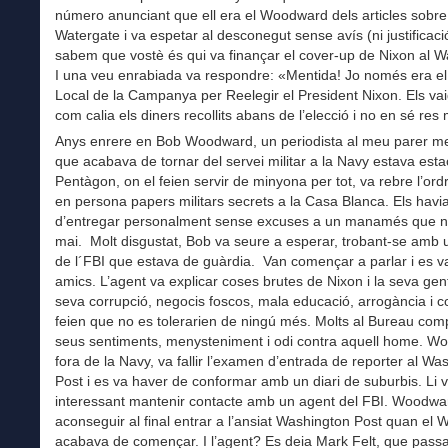
número anunciant que ell era el Woodward dels articles sobre
Watergate i va espetar al desconegut sense avís (ni justificaci
sabem que vostè és qui va finançar el cover-up de Nixon al W
I una veu enrabiada va respondre: «Mentida! Jo només era el
Local de la Campanya per Reelegir el President Nixon. Els va
com calia els diners recollits abans de l’elecció i no en sé res
Anys enrere en Bob Woodward, un periodista al meu parer m
que acabava de tornar del servei militar a la Navy estava esta
Pentàgon, on el feien servir de minyona per tot, va rebre l’ord
en persona papers militars secrets a la Casa Blanca. Els havi
d’entregar personalment sense excuses a un manamés que no
mai. Molt disgustat, Bob va seure a esperar, trobant-se amb 
de l´FBI que estava de guàrdia. Van començar a parlar i es v
amics. L’agent va explicar coses brutes de Nixon i la seva gent
seva corrupció, negocis foscos, mala educació, arrogància i 
feien que no es tolerarien de ningú més. Molts al Bureau comp
seus sentiments, menysteniment i odi contra aquell home. W
fora de la Navy, va fallir l’examen d’entrada de reporter al Wa
Post i es va haver de conformar amb un diari de suburbis. Li 
interessant mantenir contacte amb un agent del FBI. Woodwa
aconseguir al final entrar a l’ansiat Washington Post quan el 
acabava de començar. I l’agent? Es deia Mark Felt, que passar