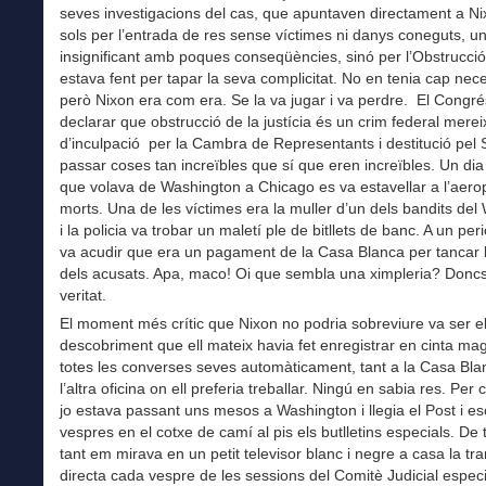
seves investigacions del cas, que apuntaven directament a Ni
sols per l’entrada de res sense víctimes ni danys coneguts, u
insignificant amb poques conseqüències, sinó per l’Obstrucci
estava fent per tapar la seva complicitat. No en tenia cap nece
però Nixon era com era. Se la va jugar i va perdre. El Congré
declarar que obstrucció de la justícia és un crim federal mere
d’inculpació per la Cambra de Representants i destitució pel 
passar coses tan increïbles que sí que eren increïbles. Un dia
que volava de Washington a Chicago es va estavellar a l’aer
morts. Una de les víctimes era la muller d’un dels bandits del
i la policia va trobar un maletí ple de bitllets de banc. A un peri
va acudir que era un pagament de la Casa Blanca per tancar 
dels acusats. Apa, maco! Oi que sembla una ximpleria? Doncs
veritat.
El moment més crític que Nixon no podria sobreviure va ser e
descobriment que ell mateix havia fet enregistrar en cinta ma
totes les converses seves automàticament, tant a la Casa Bl
l’altra oficina on ell preferia treballar. Ningú en sabia res. Per 
jo estava passant uns mesos a Washington i llegia el Post i es
vespres en el cotxe de camí al pis els butlletins especials. De 
tant em mirava en un petit televisor blanc i negre a casa la tr
directa cada vespre de les sessions del Comitè Judicial especia