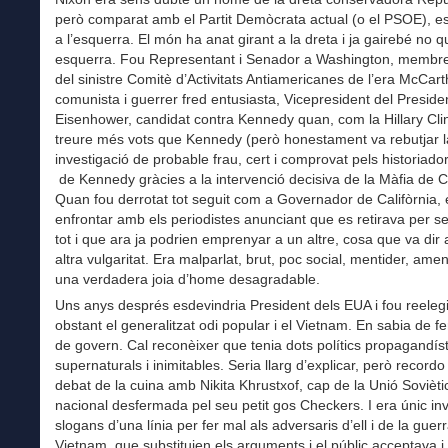
però comparat amb el Partit Demòcrata actual (o el PSOE), e
a l’esquerra. El món ha anat girant a la dreta i ja gairebé no 
esquerra. Fou Representant i Senador a Washington, membre
del sinistre Comitè d’Activitats Antiamericanes de l’era McCarth
comunista i guerrer fred entusiasta, Vicepresident del Preside
Eisenhower, candidat contra Kennedy quan, com la Hillary Cli
treure més vots que Kennedy (però honestament va rebutjar l
investigació de probable frau, cert i comprovat pels historiador
de Kennedy gràcies a la intervenció decisiva de la Màfia de C
Quan fou derrotat tot seguit com a Governador de Califòrnia, 
enfrontar amb els periodistes anunciant que es retirava per 
tot i que ara ja podrien emprenyar a un altre, cosa que va dir 
altra vulgaritat. Era malparlat, brut, poc social, mentider, ame
una verdadera joia d’home desagradable.
Uns anys després esdevindria President dels EUA i fou reelegi
obstant el generalitzat odi popular i el Vietnam. En sabia de f
de govern. Cal reconèixer que tenia dots polítics propagandíst
supernaturals i inimitables. Seria llarg d’explicar, però recordo
debat de la cuina amb Nikita Khrustxof, cap de la Unió Soviètica,
nacional desfermada pel seu petit gos Checkers. I era únic in
slogans d’una línia per fer mal als adversaris d’ell i de la guer
Vietnam, que substituien els arguments i el públic acceptava i 