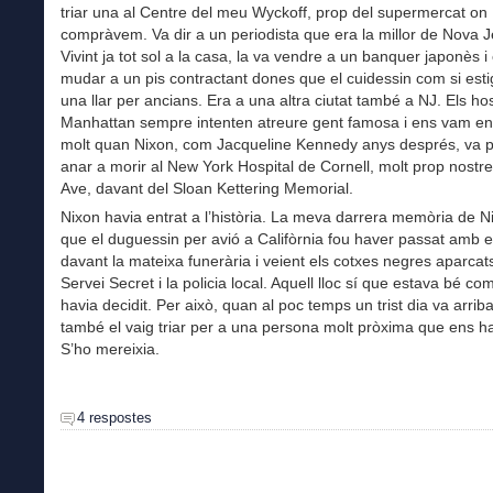
triar una al Centre del meu Wyckoff, prop del supermercat on
compràvem. Va dir a un periodista que era la millor de Nova J
Vivint ja tot sol a la casa, la va vendre a un banquer japonès i
mudar a un pis contractant dones que el cuidessin com si est
una llar per ancians. Era a una altra ciutat també a NJ. Els ho
Manhattan sempre intenten atreure gent famosa i ens vam en
molt quan Nixon, com Jacqueline Kennedy anys després, va pr
anar a morir al New York Hospital de Cornell, molt prop nostre
Ave, davant del Sloan Kettering Memorial.
Nixon havia entrat a l’història. La meva darrera memòria de 
que el duguessin per avió a Califòrnia fou haver passat amb e
davant la mateixa funerària i veient els cotxes negres aparcat
Servei Secret i la policia local. Aquell lloc sí que estava bé co
havia decidit. Per això, quan al poc temps un trist dia va arriba
també el vaig triar per a una persona molt pròxima que ens ha
S’ho mereixia.
4 respostes