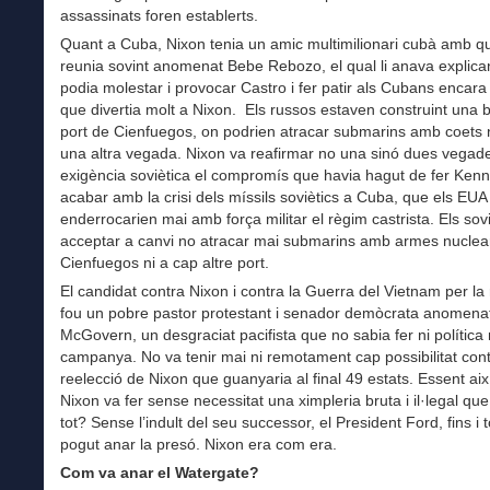
assassinats foren establerts.
Quant a Cuba, Nixon tenia un amic multimilionari cubà amb qu
reunia sovint anomenat Bebe Rebozo, el qual li anava explic
podia molestar i provocar Castro i fer patir als Cubans encar
que divertia molt a Nixon. Els russos estaven construint una 
port de Cienfuegos, on podrien atracar submarins amb coets 
una altra vegada. Nixon va reafirmar no una sinó dues vegad
exigència soviètica el compromís que havia hagut de fer Ken
acabar amb la crisi dels míssils soviètics a Cuba, que els EUA
enderrocarien mai amb força militar el règim castrista. Els sov
acceptar a canvi no atracar mai submarins amb armes nuclear
Cienfuegos ni a cap altre port.
El candidat contra Nixon i contra la Guerra del Vietnam per la 
fou un pobre pastor protestant i senador demòcrata anomen
McGovern, un desgraciat pacifista que no sabia fer ni política 
campanya. No va tenir mai ni remotament cap possibilitat cont
reelecció de Nixon que guanyaria al final 49 estats. Essent aix
Nixon va fer sense necessitat una ximpleria bruta i il·legal que 
tot? Sense l’indult del seu successor, el President Ford, fins i 
pogut anar la presó. Nixon era com era.
Com va anar el Watergate?