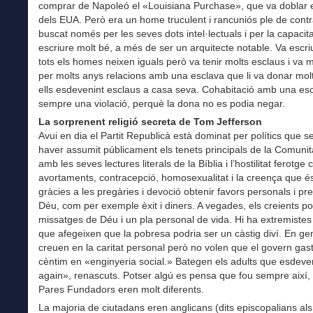
comprar de Napoleó el «Louisiana Purchase», que va doblar el 
dels EUA. Però era un home truculent i rancuniós ple de contr
buscat només per les seves dots intel·lectuals i per la capacit
escriure molt bé, a més de ser un arquitecte notable. Va escr
tots els homes neixen iguals però va tenir molts esclaus i va 
per molts anys relacions amb una esclava que li va donar molts 
ells esdevenint esclaus a casa seva. Cohabitació amb una es
sempre una violació, perquè la dona no es podia negar.
La sorprenent religió secreta de Tom Jefferson
Avui en dia el Partit Republicà està dominat per polítics que 
haver assumit públicament els tenets principals de la Comunit
amb les seves lectures literals de la Bíblia i l’hostilitat ferotge 
avortaments, contracepció, homosexualitat i la creença que é
gràcies a les pregàries i devoció obtenir favors personals i pr
Déu, com per exemple èxit i diners. A vegades, els creients p
missatges de Déu i un pla personal de vida. Hi ha extremistes
que afegeixen que la pobresa podria ser un càstig diví. En ge
creuen en la caritat personal però no volen que el govern gast
cèntim en «enginyeria social.» Bategen els adults que esdev
again», renascuts. Potser algú es pensa que fou sempre així, 
Pares Fundadors eren molt diferents.
La majoria de ciutadans eren anglicans (dits episcopalians als