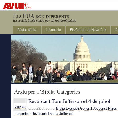
Els EUA són diferents
Els Estats Units vistos per un resident català
Pàgina d'inici
Informació
Els Carrers de Nova York
D
DC
Arxiu per a 'Bíblia' Categories
Recordant Tom Jefferson el 4 de juliol
Joan Gil
Classificat com a
Bíblia
,
Evangeli
,
General
,
Jesucrist
,
Pares
Fundadors
,
Revolució
,
Thoma Jefferson