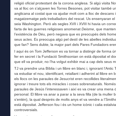
religió oficial protestant de la corona anglesa. Si algú visita No
va al lloc on s’alçaven les Torres Besones, pot visitar també u
anglicana al costat que va ajudar molt com a lloc de descans i
magatzematge pels treballadors del rescat. Us ensenyaran el
seia Washington. Però als segles XVII i XVIII hi havia un corre
farta de les guerres religioses anomenat
Deisme
, que manteni
l’existència de Déu, però negava que es preocupés dels homes
seus actes. Es preocupa algú pel destí de les abelles individua
que fan? Sens dubte, la major part dels Pares Fundadors eren
I aquí és on Tom Jefferson es va tornar a distingir de forma ú
fer en secret i la Fundació Smithsonian on està dipositat el d
que ell va produir, no l’ha volgut exhibir mai a cap dels seus 
TJ va prendre una Bíblia i un llibre en blanc i, ignorant l’Antic
va estudiar el nou, identificant, retallant i adherint al llibre en 
els llocs on les paraules de Jesucrist eren recollides literalmen
ignorar i treure tots els miracles i coses sobrenaturals. Només
paraules de Jesús l’interessaven i així es va crear una mena 
personal. El llibre va anar a parar a la seva filla (de la muller 
s’entèn), la qual després de molts anys el va vendre a l’Smith
està dipositat. Jefferson fou i és un home icònic i calia estalvia
controversials.