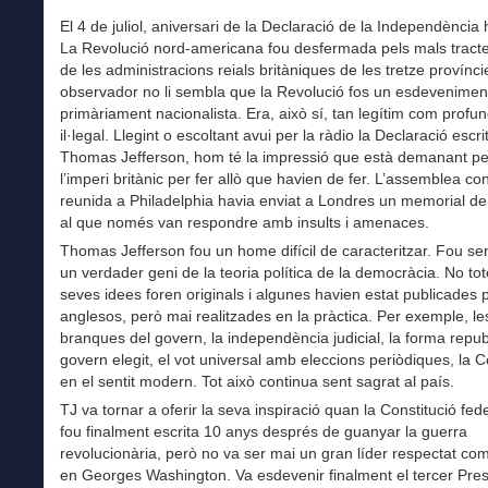
El 4 de juliol, aniversari de la Declaració de la Independència 
La Revolució nord-americana fou desfermada pels mals tracte
de les administracions reials britàniques de les tretze provínci
observador no li sembla que la Revolució fos un esdevenimen
primàriament nacionalista. Era, això sí, tan legítim com prof
il·legal. Llegint o escoltant avui per la ràdio la Declaració escri
Thomas Jefferson, hom té la impressió que està demanant p
l’imperi britànic per fer allò que havien de fer. L’assemblea con
reunida a Philadelphia havia enviat a Londres un memorial d
al que només van respondre amb insults i amenaces.
Thomas Jefferson fou un home difícil de caracteritzar. Fou se
un verdader geni de la teoria política de la democràcia. No tot
seves idees foren originals i algunes havien estat publicades p
anglesos, però mai realitzades en la pràctica. Per exemple, le
branques del govern, la independència judicial, la forma repu
govern elegit, el vot universal amb eleccions periòdiques, la C
en el sentit modern. Tot això continua sent sagrat al país.
TJ va tornar a oferir la seva inspiració quan la Constitució fed
fou finalment escrita 10 anys després de guanyar la guerra
revolucionària, però no va ser mai un gran líder respectat co
en Georges Washington. Va esdevenir finalment el tercer Pres