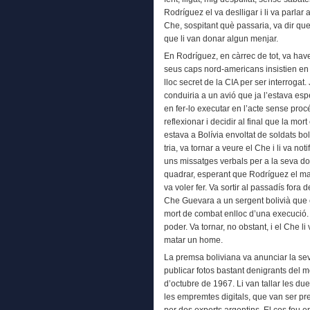
Rodríguez el va deslligar i li va parla
Che, sospitant què passaria, va dir qu
que li van donar algun menjar.
En Rodríguez, en càrrec de tot, va hav
seus caps nord-americans insistien en 
lloc secret de la CIA per ser interrogat.
conduiria a un avió que ja l’estava espe
en fer-lo executar en l’acte sense pro
reflexionar i decidir al final que la mor
estava a Bolívia envoltat de soldats boli
tria, va tornar a veure el Che i li va no
uns missatges verbals per a la seva do
quadrar, esperant que Rodríguez el mat
va voler fer. Va sortir al passadís fora 
Che Guevara a un sergent bolivià que
mort de combat enlloc d’una execució. E
poder. Va tornar, no obstant, i el Che li
matar un home.
La premsa boliviana va anunciar la seva
publicar fotos bastant denigrants del m
d’octubre de 1967. Li van tallar les due
les empremtes digitals, que van ser pr