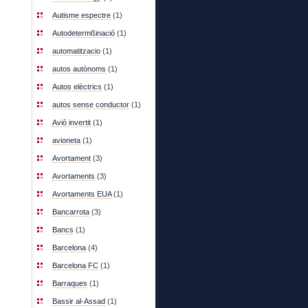
Autisme espectre
(1)
Autodetermßinació
(1)
automatitzacio
(1)
autos autònoms
(1)
Autos elèctrics
(1)
autos sense conductor
(1)
Avió invertit
(1)
avioneta
(1)
Avortament
(3)
Avortaments
(3)
Avortaments EUA
(1)
Bancarrota
(3)
Bancs
(1)
Barcelona
(4)
Barcelona FC
(1)
Barraques
(1)
Bassir al-Assad
(1)