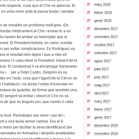
març 2018
r amb respecte, cosa que el Che va apreciar. El
e no volia morir amb la panxa buida i sembla
febrer 2018
gener 2018
er de resoldre un problema molt greu. Els
desembre 2017
tractar mèdicament al Che i enviar-lo a un
novembre 2017
 Ja havien fet arribar un helicòpter que el
rant. El President bolivià, en canvi, insistia
octubre 2017
cés per evitar complicacions. En Rodríguez va
setembre 2017
t era el resultat més digne i que a més ell
vians i li calia obeir el President. Havent fet la
agost 2017
tificar. El condemnat li va encarregar transmetre
juliol 2017
na i… per a Fidel Castro. Després es va
juny 2017
és en l’acte, cosa que l’agent de la CIA no va
de l’habitació i va donar l’ordre d’executar en
maig 2017
 estava de guàrdia, de forma que semblés una
abril 2017
l sergent va entrar i veient el Che no va
març 2017
 va dir que no tingués por, que només li calia
febrer 2017
 mort. Periodistes van venir i van fer i
gener 2017
ort a una taula sense camisa. Era el 9
desembre 2016
s mans per facilitar la seva identificació per
eservades en formalina i després analitzades
novembre 2016