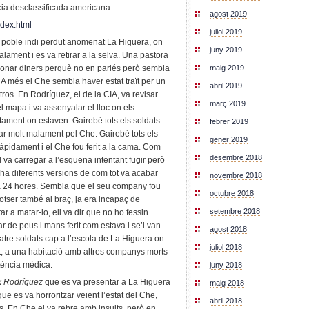
ncia desclassificada americana:
agost 2019
dex.html
juliol 2019
n poble indi perdut anomenat La Higuera, on
juny 2019
lament i es va retirar a la selva. Una pastora
maig 2019
 donar diners perquè no en parlés però sembla
 A més el Che sembla haver estat traït per un
abril 2019
ros. En Rodríguez, el de la CIA, va revisar
març 2019
el mapa i va assenyalar el lloc on els
ctament on estaven. Gairebé tots els soldats
febrer 2019
anar molt malament pel Che. Gairebé tots els
gener 2019
ràpidament i el Che fou ferit a la cama. Com
desembre 2018
va carregar a l’esquena intentant fugir però
ha diferents versions de com tot va acabar
novembre 2018
a 24 hores. Sembla que el seu company fou
octubre 2018
 potser també al braç, ja era incapaç de
setembre 2018
r a matar-lo, ell va dir que no ho fessin
r de peus i mans ferit com estava i se’l van
agost 2018
re soldats cap a l’escola de La Higuera on
juliol 2018
igat, a una habitació amb altres companys morts
stència mèdica.
juny 2018
x Rodríguez
que es va presentar a La Higuera
maig 2018
que es va horroritzar veient l’estat del Che,
abril 2018
tes. En Che el va rebre amb insults, però en