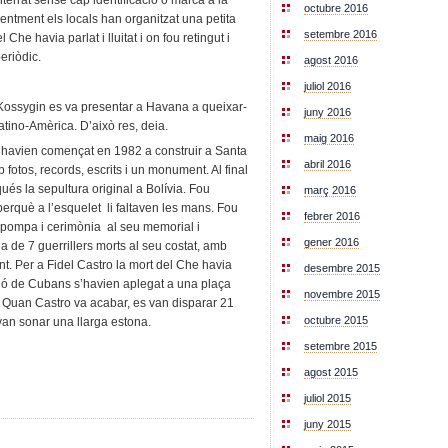
nterrat sense cap identificació o marca a la
octubre 2016
centment els locals han organitzat una petita
setembre 2016
 Che havia parlat i lluitat i on fou retingut i
eriòdic.
agost 2016
juliol 2016
c Kossygin es va presentar a Havana a queixar-
juny 2016
tino-Amèrica. D’això res, deia.
maig 2016
 havien començat en 1982 a construir a Santa
abril 2016
fotos, records, escrits i un monument. Al final
és la sepultura original a Bolívia. Fou
març 2016
 perquè a l’esquelet li faltaven les mans. Fou
febrer 2016
b pompa i cerimònia al seu memorial i
gener 2016
de 7 guerrillers morts al seu costat, amb
t. Per a Fidel Castro la mort del Che havia
desembre 2015
milió de Cubans s’havien aplegat a una plaça
novembre 2015
i. Quan Castro va acabar, es van disparar 21
octubre 2015
van sonar una llarga estona.
setembre 2015
agost 2015
juliol 2015
juny 2015