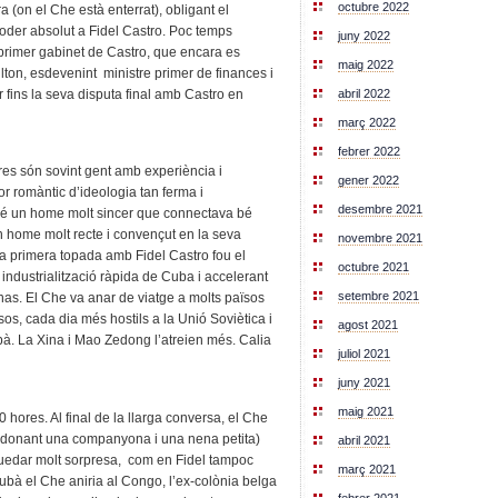
octubre 2022
a (on el Che està enterrat), obligant el
 poder absolut a Fidel Castro. Poc temps
juny 2022
primer gabinet de Castro, que encara es
maig 2022
lton, esdevenint ministre primer de finances i
abril 2022
r fins la seva disputa final amb Castro en
març 2022
febrer 2022
res són sovint gent amb experiència i
gener 2022
or romàntic d’ideologia tan ferma i
desembre 2021
mbé un home molt sincer que connectava bé
n home molt recte i convençut en la seva
novembre 2021
 La primera topada amb Fidel Castro fou el
octubre 2021
 industrialització ràpida de Cuba i accelerant
setembre 2021
 nas. El Che va anar de viatge a molts països
sos, cada dia més hostils a la Unió Soviètica i
agost 2021
à. La Xina i Mao Zedong l’atreien més. Calia
juliol 2021
juny 2021
maig 2021
40 hores. Al final de la llarga conversa, el Che
andonant una companyona i una nena petita)
abril 2021
 quedar molt sorpresa, com en Fidel tampoc
març 2021
cubà el Che aniria al Congo, l’ex-colònia belga