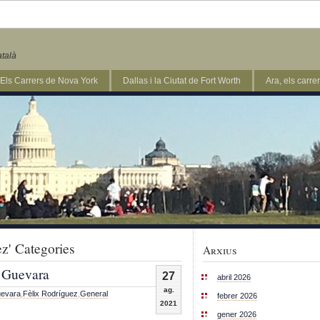
atalà
Els Carrers de Nova York
Dallas i la Ciutat de Fort Worth
Ara, els carr
ez' Categories
Arxius
e Guevara
27
abril 2026
ag.
evara
,
Fèlix Rodríguez
,
General
febrer 2026
2021
gener 2026