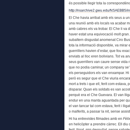
és possible llegir tota la correspondè
http://nsarchive2.gwu.edu/NSAEBB5/in
El Che havia arribat amb els seus a u
una reunió amb els locals va acabar ma
amb cabres els va trobar. El Che li va
haver estat una equivocació molt gran.
subaltern disgustat anomenat Ciro Bust
tota la informació disponible, va mirar 
guerrillers havien d’estar, que fou exa
enviats al lloc eren bolivians. Tot va 
seus guerrillers van caure sense vida 
que no podia caminar, un company se’l 
els perseguidors els van enxampar. Hi 
però es segur que el Che viuria encar
mort a trets i que ell, ferit com estava,
disparar. Quan els soldats es van acosta
perquè era el Che Guevara. El van lliga
endur en una manta aguantada per quat
el van tancar tal com estava, ferit i ll
o malferits, a passar la nit, sense assi
Hi ha entrevistes filmades amb en
Fèli
en helicòpter a prendre càrrec. Ell diu 
ferit, lligat, mig despullat, sense saba