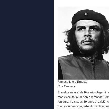
Famosa foto d’Ernesto
Che Guevara
El metge natural de Rosario (Argentin
morí executat a un poble remot de Bol
fou durant els seus 39 anys d’ existènc
d’anticonformisme, rebel·lió, antiraci