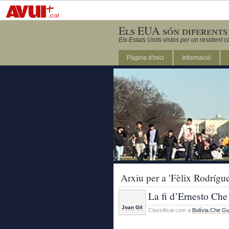
Els EUA són diferents
Els Estats Units vistos per un resident c
Pàgina d'inici
Informació
DC
Arxiu per a 'Fèlix Rodrígu
La fi d’Ernesto Ch
Joan Gil
Classificat com a
Bolívia
,
Che Gu