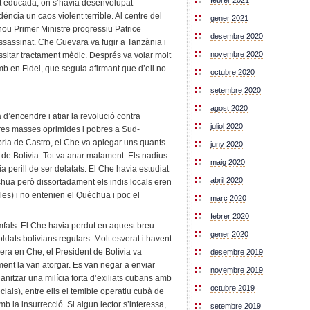
febrer 2021
nt educada, on s’havia desenvolupat
cia un caos violent terrible. Al centre del
gener 2021
ou Primer Ministre progressiu Patrice
desembre 2020
ssassinat. Che Guevara va fugir a Tanzània i
novembre 2020
sitar tractament mèdic. Després va volar molt
b en Fidel, que seguia afirmant que d’ell no
octubre 2020
setembre 2020
agost 2020
 d’encendre i atiar la revolució contra
juliol 2020
ltres masses oprimides i pobres a Sud-
bria de Castro, el Che va aplegar uns quants
juny 2020
t de Bolívia. Tot va anar malament. Els nadius
maig 2020
a perill de ser delatats. El Che havia estudiat
abril 2020
ua però dissortadament els indis locals eren
es) i no entenien el Quèchua i poc el
març 2020
febrer 2020
mfals. El Che havia perdut en aquest breu
gener 2020
oldats bolivians regulars. Molt esverat i havent
 era en Che, el President de Bolívia va
desembre 2019
nt la van atorgar. Es van negar a enviar
novembre 2019
ganitzar una milícia forta d’exiliats cubans amb
octubre 2019
ials), entre ells el temible operatiu cubà de
b la insurrecció. Si algun lector s’interessa,
setembre 2019