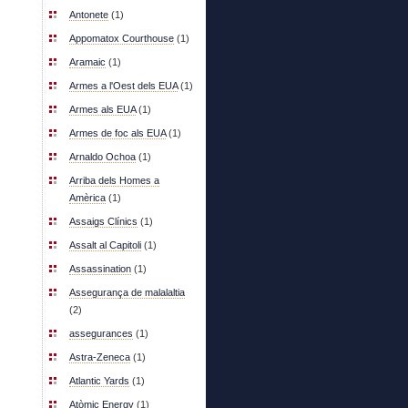
Antonete
(1)
Appomatox Courthouse
(1)
Aramaic
(1)
Armes a l'Oest dels EUA
(1)
Armes als EUA
(1)
Armes de foc als EUA
(1)
Arnaldo Ochoa
(1)
Arriba dels Homes a
Amèrica
(1)
Assaigs Clínics
(1)
Assalt al Capitoli
(1)
Assassination
(1)
Assegurança de malalaltia
(2)
assegurances
(1)
Astra-Zeneca
(1)
Atlantic Yards
(1)
Atòmic Energy
(1)