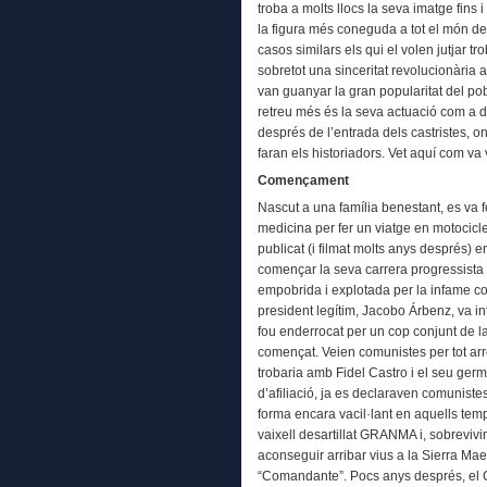
troba a molts llocs la seva imatge fins i
la figura més coneguda a tot el món 
casos similars els qui el volen jutjar 
sobretot una sinceritat revolucionària 
van guanyar la gran popularitat del pob
retreu més és la seva actuació com a 
després de l’entrada dels castristes, on
faran els historiadors. Vet aquí com va 
Començament
Nascut a una família benestant, es va 
medicina per fer un viatge en motocicle
publicat (i filmat molts anys després) 
començar la seva carrera progressista
empobrida i explotada per la infame 
president legítim, Jacobo Árbenz, va i
fou enderrocat per un cop conjunt de la
començat. Veien comunistes per tot arre
trobaria amb Fidel Castro i el seu ge
d’afiliació, ja es declaraven comunist
forma encara vacil·lant en aquells temp
vaixell desartillat GRANMA i, sobrevivi
aconseguir arribar vius a la Sierra Ma
“Comandante”. Pocs anys després, el