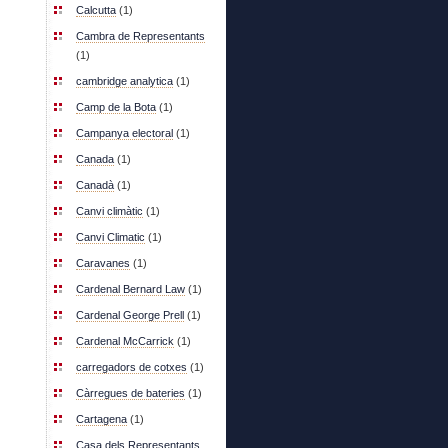
Calcutta
(1)
Cambra de Representants
(1)
cambridge analytica
(1)
Camp de la Bota
(1)
Campanya electoral
(1)
Canada
(1)
Canadà
(1)
Canvi climàtic
(1)
Canvi Climatic
(1)
Caravanes
(1)
Cardenal Bernard Law
(1)
Cardenal George Prell
(1)
Cardenal McCarrick
(1)
carregadors de cotxes
(1)
Càrregues de bateries
(1)
Cartagena
(1)
Casa dels Representants