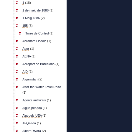
1
(18)
1 de maig de 1886
(1)
1 Maig 1886
(2)
155
(3)
Torre de Control
(1)
Abraham Lincoln
(1)
Acer
(1)
AENA
(1)
Aeroport de Barcelona
(1)
AfD
(1)
Afganistan
(2)
After the Water Level Rose
(1)
Agents antivirals
(1)
Aigua pesada
(1)
Ajut dels UEA
(1)
Al-Qaeda
(1)
Albert Rivera
(2)