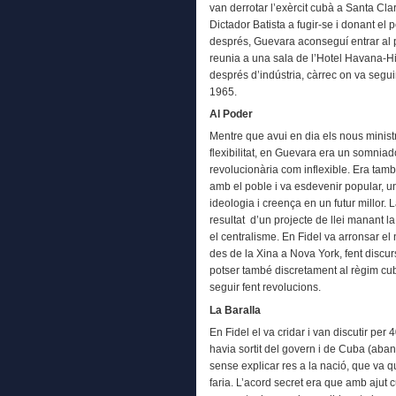
van derrotar l’exèrcit cubà a Santa Clar
Dictador Batista a fugir-se i donant el
després, Guevara aconseguí entrar al 
reunia a una sala de l’Hotel Havana-Hi
després d’indústria, càrrec on va segui
1965.
Al Poder
Mentre que avui en dia els nous minist
flexibilitat, en Guevara era un somniad
revolucionària com inflexible. Era ta
amb el poble i va esdevenir popular, u
ideologia i creença en un futur millor.
resultat d’un projecte de llei manant la
el centralisme. En Fidel va arronsar el
des de la Xina a Nova York, fent discur
potser també discretament al règim cub
seguir fent revolucions.
La Baralla
En Fidel el va cridar i van discutir per 
havia sortit del govern i de Cuba (ab
sense explicar res a la nació, que va
faria. L’acord secret era que amb ajut 