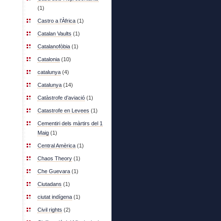
(1)
Castro a l’Àfrica
(1)
Catalan Vaults
(1)
Catalanofòbia
(1)
Catalonia
(10)
catalunya
(4)
Catalunya
(14)
Catàstrofe d’aviació
(1)
Catastrofe en Levees
(1)
Cementiri dels màrtirs del 1
Maig
(1)
Central Amèrica
(1)
Chaos Theory
(1)
Che Guevara
(1)
Ciutadans
(1)
ciutat indígena
(1)
Civil rights
(2)