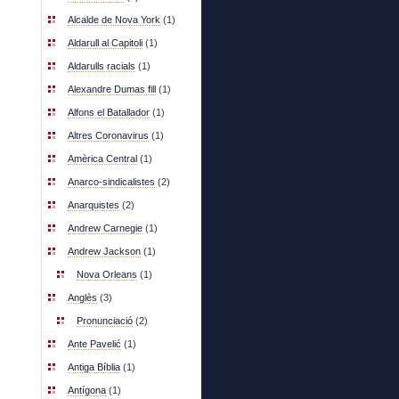
Alcalde de Nova York
(1)
Aldarull al Capitoli
(1)
Aldarulls racials
(1)
Alexandre Dumas fill
(1)
Alfons el Batallador
(1)
Altres Coronavirus
(1)
Amèrica Central
(1)
Anarco-sindicalistes
(2)
Anarquistes
(2)
Andrew Carnegie
(1)
Andrew Jackson
(1)
Nova Orleans
(1)
Anglès
(3)
Pronunciació
(2)
Ante Pavelić
(1)
Antiga Bíblia
(1)
Antígona
(1)