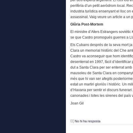
per dos experts argentins. El cos fou e
perifèria d’un petit aeròdrom local. Re
industria turística ensenyant el lloc on el
assassinat. Vaig veure un article a un p
Glòria Post-Mortem
El ministre d’Afers Estrangers sovièti
se que Castro promogués guerres a Lla
Els Cubans després de la seva mort ja
Clara un memorial històric del Che amb 
Castro va aconseguir que hom identifiqu
desenterrat en 1997, fàcil d’identificar
dut a Santa Clara per ser enterrat am
mausoleu de Santa Clara en companyia 
més que hi van ser afegits posteriormen
estat un martiri gloriós i històric. Un 
d’Havana per sentir el discurs funerar
canonades i totes les sirenes del país 
Joan Gil
No hi ha resposta