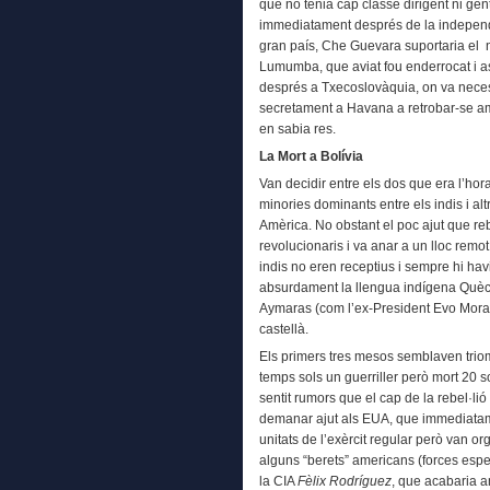
que no tenia cap classe dirigent ni ge
immediatament després de la independèn
gran país, Che Guevara suportaria el n
Lumumba, que aviat fou enderrocat i a
després a Txecoslovàquia, on va neces
secretament a Havana a retrobar-se am
en sabia res.
La Mort a Bolívia
Van decidir entre els dos que era l’hora
minories dominants entre els indis i a
Amèrica. No obstant el poc ajut que re
revolucionaris i va anar a un lloc remo
indis no eren receptius i sempre hi havi
absurdament la llengua indígena Quèch
Aymaras (com l’ex-President Evo Moral
castellà.
Els primers tres mesos semblaven trio
temps sols un guerriller però mort 20 s
sentit rumors que el cap de la rebel·lió
demanar ajut als EUA, que immediatame
unitats de l’exèrcit regular però van or
alguns “berets” americans (forces espec
la CIA
Fèlix Rodríguez
, que acabaria am