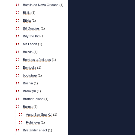
Batalla de Nova Orleans
(1)
Biblia
(1)
Bíblia
(1)
Bill Douglas
(1)
Billy the Kid
(1)
bin Laden
(1)
Bolívia
(1)
Bombes atòmiques
(1)
Bombolla
(1)
bootstrap
(1)
Bòsnia
(1)
Brooklyn
(1)
Brother Island
(1)
Burma
(1)
Aung San Suu Kyi
(1)
Rohingya
(1)
Bystander effect
(1)