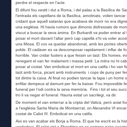
perdre el respecte en l’acte.
El difunt fou vestit i dut a Roma, i del palau a la Basílica de Sa
l’entrada els capellans de la Basílica, amotinats, volien tancar 
cridant que aquell satanàs que acabava de morir no era digne
una església. Hi havia rumors que dimonis disfressats de mo
viscut a buscar la seva ànima. En Burkardt va poder entrar al f
posar el mort davant l’altar però cap capellà s’hi va voler acost
una Missa. El cos va quedar abandonat, amb les portes obert
poble. El cadàver es va descomposar rapidament i inflar de f
horrible. Van cridar fusters a que fessin un taüt. Els homes, ins
renegant el van fer malament i massa petit. La mitra no hi cabi
posar al costat. Van embolicar el mort en una catifa i ho van fic
taüt amb forca, picant amb instruments i cops de puny per fer
tot dintre la caixa. Al final no podien tancar la tapa i un home s
enfilar dempeus al damunt per fer-la baixar. Fou impossible fe
funeral per l’odi contra la seva memòria. Fins i tot el seu succ
tro li va negar el funeral. Hauria estat un sacrilegi, va dir.
De moment el van enterrar a la cripta del Vaticà, però aviat fou
a l’església Santa Maria de Montserrat, on Alexandre VI encar
costat de Calixt III. Embolicat en una catifa.
Aixi es van acabar els Borja a Roma. El que he escrit es la his
verdadera. El relat vist a Showtime no es sempre gaire exacte