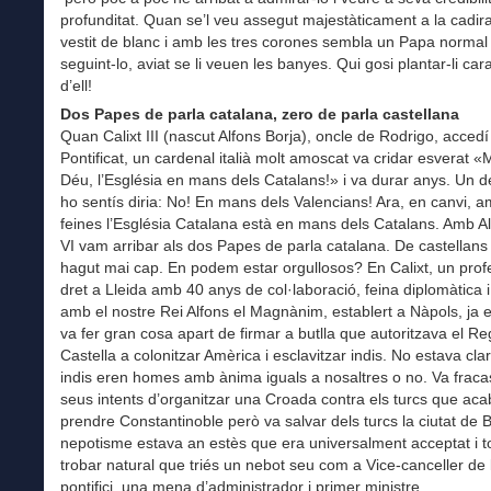
profunditat. Quan se’l veu assegut majestàticament a la cadira 
vestit de blanc i amb les tres corones sembla un Papa normal
seguint-lo, aviat se li veuen les banyes. Qui gosi plantar-li car
d’ell!
Dos Papes de parla catalana, zero de parla castellana
Quan Calixt III (nascut Alfons Borja), oncle de Rodrigo, accedí
Pontificat, un cardenal italià molt amoscat va cridar esverat 
Déu, l’Església en mans dels Catalans!» i va durar anys. Un 
ho sentís diria: No! En mans dels Valencians! Ara, en canvi, 
feines l’Església Catalana està en mans dels Catalans. Amb A
VI vam arribar als dos Papes de parla catalana. De castellans 
hagut mai cap. En podem estar orgullosos? En Calixt, un prof
dret a Lleida amb 40 anys de col·laboració, feina diplomàtica i
amb el nostre Rei Alfons el Magnànim, establert a Nàpols, ja er
va fer gran cosa apart de firmar a butlla que autoritzava el R
Castella a colonitzar Amèrica i esclavitzar indis. No estava clar
indis eren homes amb ànima iguals a nosaltres o no. Va fraca
seus intents d’organitzar una Croada contra els turcs que ac
prendre Constantinoble però va salvar dels turcs la ciutat de B
nepotisme estava an estès que era universalment acceptat i 
trobar natural que triés un nebot seu com a Vice-canceller de l
pontifici, una mena d’administrador i primer ministre.