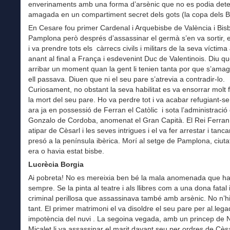
enverinaments amb una forma d’arsènic que no es podia dete
amagada en un compartiment secret dels gots (la copa dels B
En Cesare fou primer Cardenal i Arquebisbe de València i Bis
Pamplona però després d’assassinar el germà s’en va sortir, 
i va prendre tots els càrrecs civils i militars de la seva víctima
anant al final a França i esdevenint Duc de Valentinois. Diu q
arribar un moment quan la gent li tenien tanta por que s’am
ell passava. Diuen que ni el seu pare s’atrevia a contradir-lo.
Curiosament, no obstant la seva habilitat es va ensorrar molt 
la mort del seu pare. Ho va perdre tot i va acabar refugiant-s
ara ja en possessió de Ferran el Catòlic i sota l’administració
Gonzalo de Cordoba, anomenat el Gran Capità. El Rei Ferran
atipar de Cèsarl i les seves intrigues i el va fer arrestar i tanc
presó a la península ibèrica. Morí al setge de Pamplona, ciuta
era o havia estat bisbe.
Lucrècia Borgia
Ai pobreta! No es mereixia ben bé la mala anomenada que ha
sempre. Se la pinta al teatre i als llibres com a una dona fatal 
criminal perillosa que assassinava també amb arsènic. No n’hi
tant. El primer matrimoni el va disoldre el seu pare per al.leg
impotència del nuvi . La segoina vegada, amb un princep de 
Micalet li va assassinar el marit davant seu per ordres de Cès