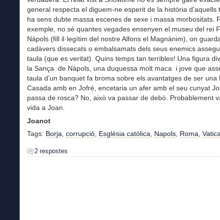
general respecta el diguem-ne esperit de la història d’aquells
ha sens dubte massa escenes de sexe i massa morbositats. 
exemple, no sé quantes vegades ensenyen el museu del rei F
Nàpols (fill il·legítim del nostre Alfons el Magnànim), on guard
cadàvers dissecats o embalsamats dels seus enemics assegu
taula (que es veritat). Quins temps tan terribles! Una figura di
la Sança de Nàpols, una duquessa molt maca i jove que ass
taula d’un banquet fa broma sobre els avantatges de ser una 
Casada amb en Jofré, encetaria un afer amb el seu cunyat Jo
passa de rosca? No, això va passar de debò. Probablement va
vida a Joan.
Joanot
Tags:
Borja
,
corrupció
,
Església catòlica
,
Napols
,
Roma
,
Vatic
2 respostes