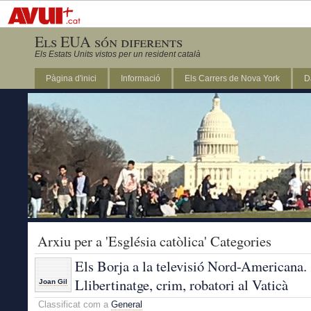
Els EUA són diferents
Els Estats Units vistos per un resident català
Pàgina d'inici
Informació
Els Carrers de Nova York
D
DC
Arxiu per a 'Església catòlica' Categories
Els Borja a la televisió Nord-Americana.
Llibertinatge, crim, robatori al Vaticà
Joan Gil
Classificat com a
General