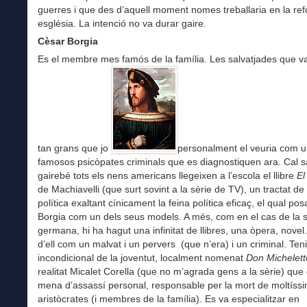
guerres i que des d’aquell moment nomes treballaria en la re
església. La intenció no va durar gaire.
Cèsar Borgia
Es el membre mes famós de la família. Les salvatjades que va
tan grans que jo
personalment el veuria com u
famosos psicòpates criminals que es diagnostiquen ara. Cal 
gairebé tots els nens americans llegeixen a l’escola el llibre
El
de Machiavelli (que surt sovint a la sèrie de TV), un tractat de 
política exaltant cínicament la feina política eficaç, el qual po
Borgia com un dels seus models. A més, com en el cas de la 
germana, hi ha hagut una infinitat de llibres, una òpera, novel.
d’ell com un malvat i un pervers (que n’era) i un criminal. Te
incondicional de la joventut, localment nomenat
Don Michelet
realitat Micalet Corella (que no m’agrada gens a la sèrie) que
mena d’assassí personal, responsable per la mort de moltíss
aristòcrates (i membres de la família). Es va especialitzar en