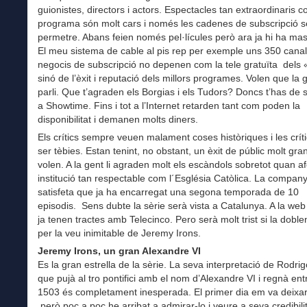
guionistes, directors i actors. Espectacles tan extraordinaris 
programa són molt cars i només les cadenes de subscripció s
permetre. Abans feien només pel·lícules però ara ja hi ha ma
El meu sistema de cable al pis rep per exemple uns 350 canal
negocis de subscripció no depenen com la tele gratuïta dels 
sinó de l’èxit i reputació dels millors programes. Volen que la 
parli. Que t’agraden els Borgias i els Tudors? Doncs t’has de 
a Showtime. Fins i tot a l’Internet retarden tant com poden la
disponibilitat i demanen molts diners.
Els crítics sempre veuen malament coses històriques i les crít
ser tèbies. Estan tenint, no obstant, un èxit de públic molt gra
volen. A la gent li agraden molt els escàndols sobretot quan a
institució tan respectable com l´Església Catòlica. La company
satisfeta que ja ha encarregat una segona temporada de 10
episodis. Sens dubte la sèrie serà vista a Catalunya. A la we
ja tenen tractes amb Telecinco. Pero serà molt trist si la doble
per la veu inimitable de Jeremy Irons.
Jeremy Irons, un gran Alexandre VI
Es la gran estrella de la sèrie. La seva interpretació de Rodrig
que pujà al tro pontifici amb el nom d’Alexandre VI i regnà ent
1503 és completament inesperada. El primer dia em va deixar
però poc a poc he arribat a admirar-lo i veure a seva credibilit