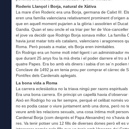
Roderic Llançol i Borja, natural de Xàtiva
La mare d’en Roderic era una Borja, germana de Calixt III. Els
eren una família valenciana relativament prominent d’origen 
que en aquell moment pujarien a la glòria i assolirien el Ducat
Gandia. Quan el seu oncle el va triar per fer de Vice-canceller 
el jove va decidir que Rodrigo Borja sonava millor. La família O
havia jurat matar tots els catalans, valencians i aragonesos qu
Roma. Però posats a matar, els Borja eren inimitables.
En Rodrigo era un home molt intel·ligent i un administrador m
que durant 25 anys fou la mà dreta i el poder darrere el tro
quatre Papes. Era bo amb els diners i sabia d’on se´n podien t
Conclave de 1492 ja en tenia prou per comprar el càrrec de
Pontífex dels Cardenals aplegats.
La bona vida a Roma
La carrera eclesiàstica no la triava ningú per raons espirituals
Era una bona carrera. En principi un capellà havia d’observar e
Això en Rodrigo ho va fer sempre, perquè el celibat només vol
no es podia casar o viure juntament amb una dona, però no te
veure amb les relacions sexuals, una cosa íntima molt persona
Cardenal Borja (com després el Papa Alexandre) no s’havia de
res. Va tenir potser uns 12 fills de diverses dones però ell es 