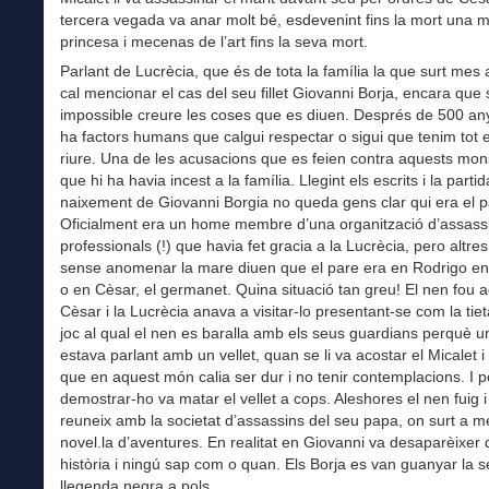
tercera vegada va anar molt bé, esdevenint fins la mort una 
princesa i mecenas de l’art fins la seva mort.
Parlant de Lucrècia, que és de tota la família la que surt mes al
cal mencionar el cas del seu fillet Giovanni Borja, encara que
impossible creure les coses que es diuen. Després de 500 any
ha factors humans que calgui respectar o sigui que tenim tot e
riure. Una de les acusacions que es feien contra aquests mon
que hi ha havia incest a la família. Llegint els escrits i la parti
naixement de Giovanni Borgia no queda gens clar qui era el p
Oficialment era un home membre d’una organització d’assass
professionals (!) que havia fet gracia a la Lucrècia, pero altre
sense anomenar la mare diuen que el pare era en Rodrigo e
o en Cèsar, el germanet. Quina situació tan greu! El nen fou 
Cèsar i la Lucrècia anava a visitar-lo presentant-se com la tiet
joc al qual el nen es baralla amb els seus guardians perquè u
estava parlant amb un vellet, quan se li va acostar el Micalet i l
que en aquest món calia ser dur i no tenir contemplacions. I p
demostrar-ho va matar el vellet a cops. Aleshores el nen fuig i
reuneix amb la societat d’assassins del seu papa, on surt a m
novel.la d’aventures. En realitat en Giovanni va desaparèixer 
història i ningú sap com o quan. Els Borja es van guanyar la 
llegenda negra a pols.