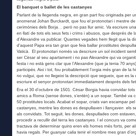
El banquet o ballet de les castanyes
Parlant de la llegenda negra, en gran part fou originada per 
anomenat Johan Burckardt, que fou el protonotari i mestre de
cerimònies dels Borja… però no pas llur amic. Va escriure una
en llatí de tots els seus fets i crims i abusos, que després de l
d’Alexandre va publicar. Quantes vegades hem llegit que la d
d’aquest Papa era tan gran que feia ballar prostitutes despull
Vaticà. El protonotari només va descriure un sol incident sem
ser Cèsar al seu apartament i no pas Alexandre qui va organit
festa i no està gens clar que l’Alexandre (que ja tenia 70 anys)
participés. Aixi i tot, fou probablement l’orgia més gran de la hi
no vulgui, que no llegeixi la descripció que segueix, que es la
escriure el senyor protonotari immediatament després dels fet
Era el 30 d’octubre de 1501. Cèsar Borgia havia convidar tots
amics a Roma (sense dones, s’entén) a un sopar. També va c
50 prostitutes locals. Acabat el sopar, criats van escampar pel
castanyes, mentre les dones es despullaven i llançaven els se
als convidats. Tot seguit, les dones, despullades com estaven
procedir a recullir del terra les castanyes. I el concurs va com
tractava de determinar quins eren els homes més forts, per al
havia regals. Per guanyar calia tenir el nombre mes gran d’or