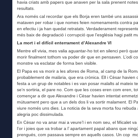
havia criats amb papers que anaven per la sala prenent notes
resultats.
Ara només cal recordar que els Borja eren també uns assassi
mataven per robar i que nomes feien nomenaments contra p
en efectiu i ja han quedat retratats. Verdaderament represent
més baix de degradació i corrupció que l’església hagi patit ma
La mort i el difícil enterrament d’Alexandre VI
Mentre ell vivia, mes valia aguantar-ho tot en silenci però qua
morir finalment tothom va poder dir que en pensaven. L’odi co
monstre va esclatar de forma ben visible.
El Papa es va morir a les afores de Roma, al camp de la Rom
probablement de malària, que era crònica. Ell i Cèsar havien
festa a un grup de notables i es van posar malalts al mateix tem
se’n sortiria, el pare no. Com que les coses eren com eren, t
començar a dir que Alexandre i Cèsar havien intentat emmetz
mútuament pero que a un dels dos li va sortir malament. El P
viure només uns dies. La noticia de la seva morta fou rebuda
alegria poc dissimulada.
En Cèsar no va anar mai a veure’l i en nom seu, el Micalet va 
l’or i joies que va trobar a l’ apartament papal abans que ning
prengués, com passava sempre en aquells casos. Un cop mort