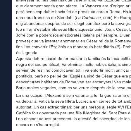
interessar només pels fills que va tenir amb Vanozza dei Cattan
que clarament sentia gran afecte. La Vanozza era d’origen ari
però sens cap dubte havia fet de prostituta cara a Roma. Ha i
una obra francesa de Stendahl (
La Cartousse
, crec) En Rodri
mig abandonar després de ser elegit pontífex però la seva gr
fou mirar d’establir els seus fills d’aquesta unió, Joan, Cèsar, 
Jofré com a poderosos aristòcrates italans per sempre. Diuen
proves) que va intentar anomenar en Cèsar rei de la Romanya
fins i tot convertir l’Església en monarquia hereditària (!!). P
és llegenda.
Aquesta determinació de fer maldar la família és la taca polít
negra del seu pontificat. Va eliminar molts nobles italians xim
servien de res i ho complicaven tot, i va enfortir molt i unificar 
pontificis, però no pel bé de l’Església sinó de Cèsar que era pit
desventurats habitants de Roma van ser escanyats i van malei
Borja moltes vegades, com es va veure després de la seva mo
En una ocasió, l’Alexandre se’n va anar a fer la guerra amb el s
va deixar al Vaticà la seva filleta Lucrècia en càrrec de tot am
autoritat. Un cas extraordinari: per uns mesos al segle XVI l’E
Catòlica fou governada per una filla il·legitima del Sant Pare 
i no obstant aquest precedent, la qüestió del sacerdoci de les
encara no s’ha arreglat.