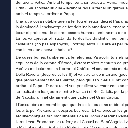
donava al Vaticà. Amb el temps fou anomenada a Roma «núv
Crist». Va aconseguir que Alexandre fes Cardenal un germà 
amb el temps va arribar a Papa).
Una altra cosa notable que va fer fou el segon decret Papal au
la dominació i esclavatge de fet dels indis americans, encara
tocar el problema de si eren éssers humans amb ànima o no. 
temps va aprovar el Tractat de Tordesillas dividint el món entr
castellans (no pas espanyols) i portuguesos. Qui era ell per r
continent que estava inhabitat?
De coses bones, també en va fer algunes. Va acollir tots els j
expulsats de la corona d’Aragó, dictant moltes mesures de pro
Això va molestar molt a Ferran el Catòlic. El seu enemic morta
Della Rovere (després Julius II) el va tractar de marrano (jueu
que probablement no era veritat, però qui sap. Seria l’únic co
arribat al Papat. Durant tot el seu pontificat va estar constant
embolicat en les guerres entre França i el Rei Catòlic per la 
de Nàpols, al final clarament guanyades pel Gran Capità.
I l’única obra memorable que queda d’ells fou sens dubte el pa
les arts per Alexandre i després Lucrècia. Ell va encetar les g
arquitectòniques tan monumentals de la Roma del Renaixem
l’arquitecte Bramante, va reforçar el Castell de Sant’Angelo i v
a Michelangelo, a Rafael i a Pinturicchio. Va construir els apa