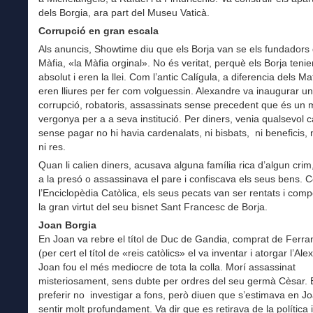
dels Borgia, ara part del Museu Vaticà.
Corrupció en gran escala
Als anuncis, Showtime diu que els Borja van se els fundadors 
Màfia, «la Màfia orginal». No és veritat, perquè els Borja teni
absolut i eren la llei. Com l’antic Calígula, a diferencia dels M
eren lliures per fer com volguessin. Alexandre va inaugurar u
corrupció, robatoris, assassinats sense precedent que és un 
vergonya per a a seva institució. Per diners, venia qualsevol c
sense pagar no hi havia cardenalats, ni bisbats, ni beneficis, n
ni res.
Quan li calien diners, acusava alguna família rica d’algun crim
a la presó o assassinava el pare i confiscava els seus bens. 
l’Enciclopèdia Catòlica, els seus pecats van ser rentats i com
la gran virtut del seu bisnet Sant Francesc de Borja.
Joan Borgia
En Joan va rebre el títol de Duc de Gandia, comprat de Ferran
(per cert el títol de «reis catòlics» el va inventar i atorgar l’Ale
Joan fou el més mediocre de tota la colla. Morí assassinat
misteriosament, sens dubte per ordres del seu germà Cèsar. 
preferir no investigar a fons, però diuen que s’estimava en Jo
sentir molt profundament. Va dir que es retirava de la política i