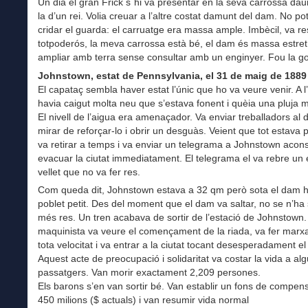
Un dia el gran Frick s´hi va presentar en la seva carrossa d
la d’un rei. Volia creuar a l’altre costat damunt del dam. No pot 
cridar el guarda: el carruatge era massa ample. Imbècil, va r
totpoderós, la meva carrossa està bé, el dam és massa estret!
ampliar amb terra sense consultar amb un enginyer. Fou la got
Johnstown, estat de Pennsylvania, el 31 de maig de 1889
El capataç sembla haver estat l’únic que ho va veure venir. A l
havia caigut molta neu que s’estava fonent i quèia una pluja mo
El nivell de l’aigua era amenaçador. Va enviar treballadors al
mirar de reforçar-lo i obrir un desguàs. Veient que tot estava p
va retirar a temps i va enviar un telegrama a Johnstown acons
evacuar la ciutat immediatament. El telegrama el va rebre un
vellet que no va fer res.
Com queda dit, Johnstown estava a 32 qm però sota el dam h
poblet petit. Des del moment que el dam va saltar, no se n’ha
més res. Un tren acabava de sortir de l’estació de Johnstown.
maquinista va veure el començament de la riada, va fer marx
tota velocitat i va entrar a la ciutat tocant desesperadament el 
Aquest acte de preocupació i solidaritat va costar la vida a al
passatgers. Van morir exactament 2,209 persones.
Els barons s’en van sortir bé. Van establir un fons de compen
450 milions ($ actuals) i van resumir vida normal