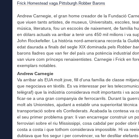
Frick
,
Homestead vaga
,
Pittsburgh
,
Robber Barons
Andrew Carnegie, el gran home creador de la Fundació Carne
que viuen tants artistes, de museus, Universitats, escoles, tea
música, literatura, fou un escocès de naixement, de família hu
en dòlars actuals va arribar a tenir uns 450 mil milions i va su
John Rockefeller. La història nord-americana recorda la
Guild
edat daurada a finals del segle XIX dominada pels
Robber ba
barons lladres que van fer del país una potència industrial do
van viure com prínceps renaixentistes. Carnegie i Frick en for
exemplars notables.
Andrew Carnegie
Va arribar als EUA molt jove, fill d’una família de classe mitj
que negociava en tèxtils. Es va interessar per les telecomunic
telègraf) que la indústria considerava molt importants i va ac
ficar-se a una gran companyia de ferrocarrils. Durant la guerr
molt als Unionistes, ajudant a establir una superioritat tècnica 
transportació sobre els Confederats. Acabada la contesa va c
el seu primer problema gran: li van encarregar construir un p
ferroviari sobre el riu Mississippi, cosa cabdal per poder obrir 
costa a costa i que tothom considerava impossible. Hi va reeix
dubtava que fos segur i per convèncer, va fer desfilar elefant