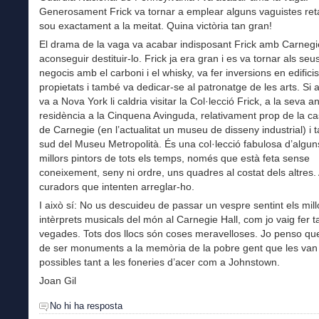
Generosament Frick va tornar a emplear alguns vaguistes reta
sou exactament a la meitat. Quina victòria tan gran!
El drama de la vaga va acabar indisposant Frick amb Carnegi
aconseguir destituir-lo. Frick ja era gran i es va tornar als seu
negocis amb el carboni i el whisky, va fer inversions en edificis
propietats i també va dedicar-se al patronatge de les arts. Si a
va a Nova York li caldria visitar la Col·lecció Frick, a la seva a
residència a la Cinquena Avinguda, relativament prop de la c
de Carnegie (en l’actualitat un museu de disseny industrial) i 
sud del Museu Metropolità. És una col·lecció fabulosa d’algun
millors pintors de tots els temps, només que està feta sense
coneixement, seny ni ordre, uns quadres al costat dels altres.
curadors que intenten arreglar-ho.
I això sí: No us descuideu de passar un vespre sentint els mill
intèrprets musicals del món al Carnegie Hall, com jo vaig fer t
vegades. Tots dos llocs són coses meravelloses. Jo penso qu
de ser monuments a la memòria de la pobre gent que les van 
possibles tant a les foneries d’acer com a Johnstown.
Joan Gil
No hi ha resposta