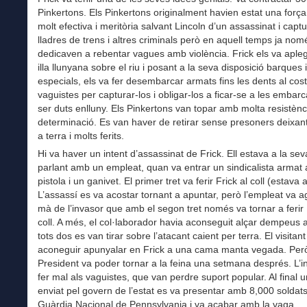
Pinkertons. Els Pinkertons originalment havien estat una força 
molt efectiva i meritòria salvant Lincoln d’un assassinat i capt
lladres de trens i altres criminals però en aquell temps ja nom
dedicaven a rebentar vagues amb violència. Frick els va aple
illa llunyana sobre el riu i posant a la seva disposició barques
especials, els va fer desembarcar armats fins les dents al cost
vaguistes per capturar-los i obligar-los a ficar-se a les embar
ser duts enlluny. Els Pinkertons van topar amb molta resistènci
determinació. Es van haver de retirar sense presoners deixan
a terra i molts ferits.
Hi va haver un intent d’assassinat de Frick. Ell estava a la sev
parlant amb un empleat, quan va entrar un sindicalista arma
pistola i un ganivet. El primer tret va ferir Frick al coll (estava 
L’assassí es va acostar tornant a apuntar, però l’empleat va a
mà de l’invasor que amb el segon tret només va tornar a ferir 
coll. A més, el col·laborador havia aconseguit alçar dempeus a
tots dos es van tirar sobre l’atacant caient per terra. El visitant
aconeguir apunyalar en Frick a una cama manta vegada. Però
President va poder tornar a la feina una setmana després. L’i
fer mal als vaguistes, que van perdre suport popular. Al final 
enviat pel govern de l’estat es va presentar amb 8,000 soldats
Guàrdia Nacional de Pennsylvania i va acabar amb la vaga.