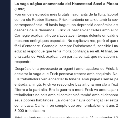
La vaga tràgica anomenada del Homestead Steel a Pittsb
(1892)
Fou un dels episodis més brutals i sagnants de la lluita labora
contra els Robber Barons. Frick mantenia un arxiu amb la se
correspondència. Hi havia hagut una depressió econòmica a
descens de la demanda i Frick va bescanviar cartes amb el pr
Carnegie explicant-li que s’acostaven temps dolents on caldri
mesures enèrgiques especials. No explicava res, però el que 
fàcil d’entendre. Carnegie, sempre l’aristòcrata fi, sensible i m
educat respongué que tenia molta confiança en ell. Al final, pe
una carta de Frick explicant en part la veritat, que no sabem s
respondre.
Després d’una provocació arrogant i amenaçadora de Frick, l
declarar la vaga que Frick pensava trencar amb esquirols. No s
Els treballadors van encerclar la foneria amb piquets sense p
entrada a ningú. Frick va respondre bastint una muralla a l’ex
filferro a la part alta. Era la guerra a mort. Frick va amenaçar 
treballadors no sols amb el comiat sinó també amb el desnon
seus pobres habitatges. La violència havia començat i el setg
continuava. Cal tenir en compte que eren probablement uns 
3,000 treballadors.
Frick va tenir una de les seves idees genials. Va contractar 3