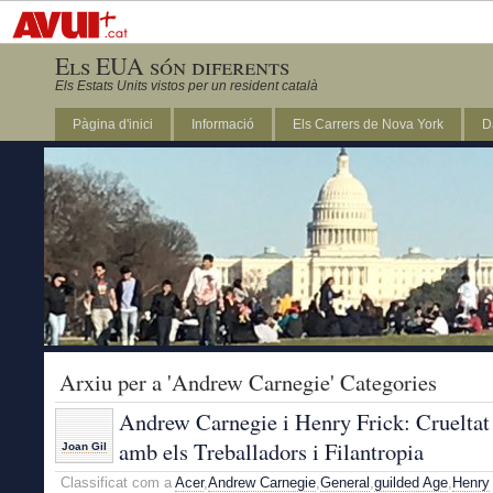
Els EUA són diferents
Els Estats Units vistos per un resident català
Pàgina d'inici
Informació
Els Carrers de Nova York
D
DC
Arxiu per a 'Andrew Carnegie' Categories
Andrew Carnegie i Henry Frick: Crueltat
amb els Treballadors i Filantropia
Joan Gil
Classificat com a
Acer
,
Andrew Carnegie
,
General
,
guilded Age
,
Henry