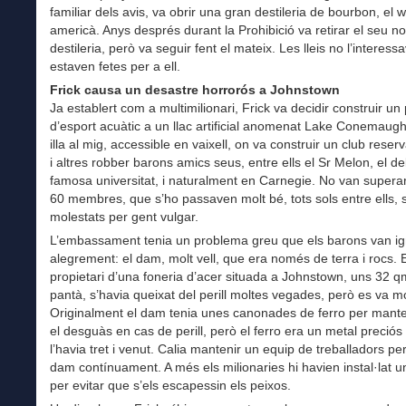
familiar dels avis, va obrir una gran destileria de bourbon, el 
americà. Anys després durant la Prohibició va retirar el seu n
destileria, però va seguir fent el mateix. Les lleis no l’interess
estaven fetes per a ell.
Frick causa un desastre horrorós a Johnstown
Ja establert com a multimilionari, Frick va decidir construir un
d’esport acuàtic a un llac artificial anomenat Lake Conemaug
illa al mig, accessible en vaixell, on va construir un club reserv
i altres robber barons amics seus, entre ells el Sr Melon, el del
famosa universitat, i naturalment en Carnegie. No van superar
60 membres, que s’ho passaven molt bé, tots sols entre ells, 
molestats per gent vulgar.
L’embassament tenia un problema greu que els barons van ig
alegrement: el dam, molt vell, que era només de terra i rocs. E
propietari d’una foneria d’acer situada a Johnstown, uns 32 q
pantà, s’havia queixat del perill moltes vegades, però es va mo
Originalment el dam tenia unes canonades de ferro per mante
el desguàs en cas de perill, però el ferro era un metal preciós 
l’havia tret i venut. Calia mantenir un equip de treballadors pe
dam contínuament. A més els milionaries hi havien instal·lat 
per evitar que s’els escapessin els peixos.