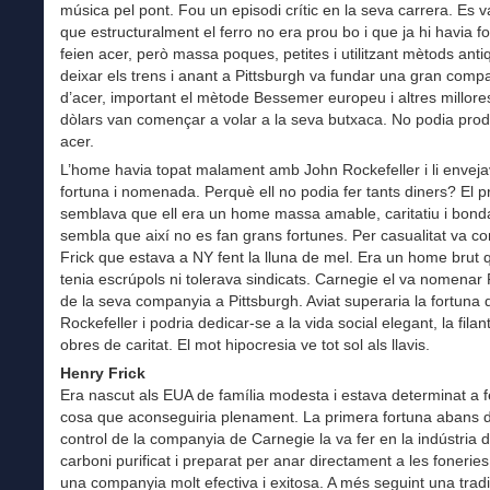
música pel pont. Fou un episodi crític en la seva carrera. Es 
que estructuralment el ferro no era prou bo i que ja hi havia f
feien acer, però massa poques, petites i utilitzant mètods anti
deixar els trens i anant a Pittsburgh va fundar una gran comp
d’acer, important el mètode Bessemer europeu i altres millores
dòlars van començar a volar a la seva butxaca. No podia prod
acer.
L’home havia topat malament amb John Rockefeller i li enveja
fortuna i nomenada. Perquè ell no podia fer tants diners? El 
semblava que ell era un home massa amable, caritatiu i bond
sembla que així no es fan grans fortunes. Per casualitat va co
Frick que estava a NY fent la lluna de mel. Era un home brut 
tenia escrúpols ni tolerava sindicats. Carnegie el va nomenar 
de la seva companyia a Pittsburgh. Aviat superaria la fortuna 
Rockefeller i podria dedicar-se a la vida social elegant, la filant
obres de caritat. El mot hipocresia ve tot sol als llavis.
Henry Frick
Era nascut als EUA de família modesta i estava determinat a fe
cosa que aconseguiria plenament. La primera fortuna abans 
control de la companyia de Carnegie la va fer en la indústria d
carboni purificat i preparat per anar directament a les foneries
una companyia molt efectiva i exitosa. A més seguint una tradi