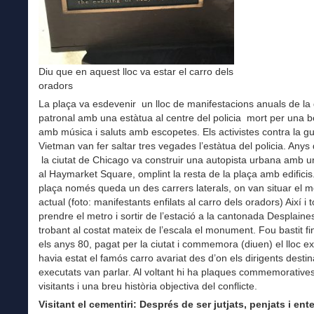
Diu que en aquest lloc va estar el carro dels
oradors
La plaça va esdevenir un lloc de manifestacions anuals de la d
patronal amb una estàtua al centre del policia mort per una 
amb música i saluts amb escopetes. Els activistes contra la gu
Vietman van fer saltar tres vegades l’estàtua del policia. Anys
la ciutat de Chicago va construir una autopista urbana amb u
al Haymarket Square, omplint la resta de la plaça amb edificis
plaça només queda un des carrers laterals, on van situar el
actual (foto: manifestants enfilats al carro dels oradors) Així i 
prendre el metro i sortir de l’estació a la cantonada Desplain
trobant al costat mateix de l’escala el monument. Fou bastit f
els anys 80, pagat per la ciutat i commemora (diuen) el lloc e
havia estat el famós carro avariat des d’on els dirigents destin
executats van parlar. Al voltant hi ha plaques commemorative
visitants i una breu història objectiva del conflicte.
Visitant
el cementiri: Després de ser jutjats, penjats i ente