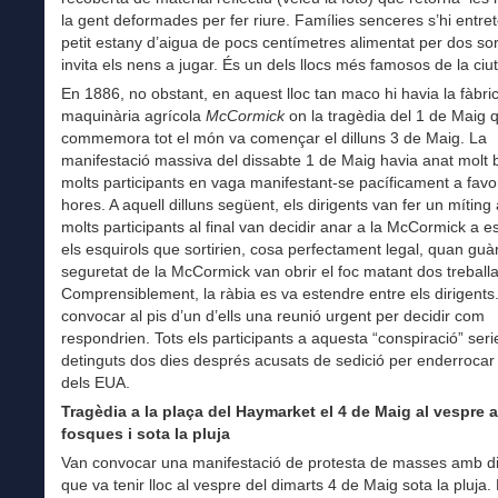
la gent deformades per fer riure. Famílies senceres s’hi entre
petit estany d’aigua de pocs centímetres alimentat per dos sor
invita els nens a jugar. És un dels llocs més famosos de la ciut
En 1886, no obstant, en aquest lloc tan maco hi havia la fàbri
maquinària agrícola
McCormick
on la tragèdia del 1 de Maig 
commemora tot el món va començar el dilluns 3 de Maig. La
manifestació massiva del dissabte 1 de Maig havia anat molt
molts participants en vaga manifestant-se pacíficament a favo
hores. A aquell dilluns següent, els dirigents van fer un míting 
molts participants al final van decidir anar a la McCormick a e
els esquirols que sortirien, cosa perfectament legal, quan guà
seguretat de la McCormick van obrir el foc matant dos treball
Comprensiblement, la ràbia es va estendre entre els dirigents
convocar al pis d’un d’ells una reunió urgent per decidir com
respondrien. Tots els participants a aquesta “conspiració” seri
detinguts dos dies després acusats de sedició per enderrocar
dels EUA.
Tragèdia a la plaça del Haymarket el 4 de Maig al vespre a
fosques i sota la pluja
Van convocar una manifestació de protesta de masses amb d
que va tenir lloc al vespre del dimarts 4 de Maig sota la pluja.