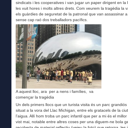
sindicats i les cooperatives i van jugar un paper dirigent en la l
les vuit hores i molts altres drets. Com veurem la tragèdia la v
els guàrdies de seguretat de la patronal que van assassinar a 
sense cap raó dos treballadors pacífics.
A aquest lloc, ara per a nens i famílies, va
començar la tragèdia
Un dels primers llocs que un turista visita és un parc grandiós i
situat a la vora del Llac Michigan, entre els gratacels de la ciut
l’aigua. Allí hom troba un parc infantil que per a mi és el millo
vist mai, notable entre altres coses per una diguem-ne bola g
recoberta de material reflectiu (veieu la foto) que retorna les