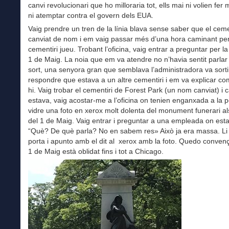
canvi revolucionari que ho milloraria tot, ells mai ni volien fer
ni atemptar contra el govern dels EUA.
Vaig prendre un tren de la línia blava sense saber que el ceme
canviat de nom i em vaig passar més d’una hora caminant pe
cementiri jueu. Trobant l’oficina, vaig entrar a preguntar per l
1 de Maig. La noia que em va atendre no n’havia sentit parlar
sort, una senyora gran que semblava l’administradora va sorti
respondre que estava a un altre cementiri i em va explicar com
hi. Vaig trobar el cementiri de Forest Park (un nom canviat) i
estava, vaig acostar-me a l’oficina on tenien enganxada a la p
vidre una foto en xerox molt dolenta del monument funerari al
del 1 de Maig. Vaig entrar i preguntar a una empleada on esta
“Què? De què parla? No en sabem res» Això ja era massa. Li 
porta i apunto amb el dit al xerox amb la foto. Quedo convenç
1 de Maig està oblidat fins i tot a Chicago.