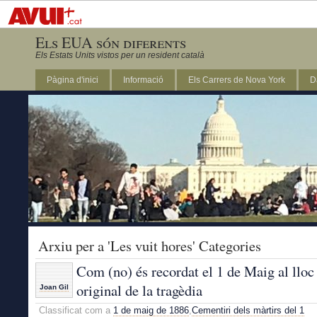
Els EUA són diferents
Els Estats Units vistos per un resident català
Pàgina d'inici
Informació
Els Carrers de Nova York
D
DC
Arxiu per a 'Les vuit hores' Categories
Com (no) és recordat el 1 de Maig al lloc
original de la tragèdia
Joan Gil
Classificat com a
1 de maig de 1886
,
Cementiri dels màrtirs del 1