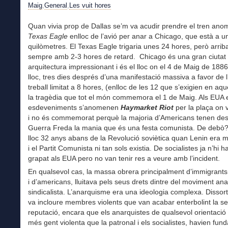
Maig
,
General
,
Les vuit hores
Quan vivia prop de Dallas se’m va acudir prendre el tren ano
Texas Eagle
enlloc de l’avió per anar a Chicago, que està a u
quilòmetres. El Texas Eagle trigaria unes 24 hores, però arrib
sempre amb 2-3 hores de retard. Chicago és una gran ciuta
arquitectura impressionant i és el lloc on el 4 de Maig de 1886
lloc, tres dies després d’una manifestació massiva a favor de l
treball limitat a 8 hores, (enlloc de les 12 que s’exigien en aqu
la tragèdia que tot el món commemora el 1 de Maig. Als EUA 
esdeveniments s’anomenen
Haymarket Riot
per la plaça on v
i no és commemorat perquè la majoria d’Americans tenen des
Guerra Freda la mania que és una festa comunista. De debò? 
lloc 32 anys abans de la Revolució soviètica quan Lenin era m
i el Partit Comunista ni tan sols existia. De socialistes ja n’hi h
grapat als EUA pero no van tenir res a veure amb l’incident.
En qualsevol cas, la massa obrera principalment d’immigrant
i d’americans, lluitava pels seus drets dintre del moviment an
sindicalista. L’anarquisme era una ideologia complexa. Disso
va incloure membres violents que van acabar enterbolint la s
reputació, encara que els anarquistes de qualsevol orientació
més gent violenta que la patronal i els socialistes, havien fund