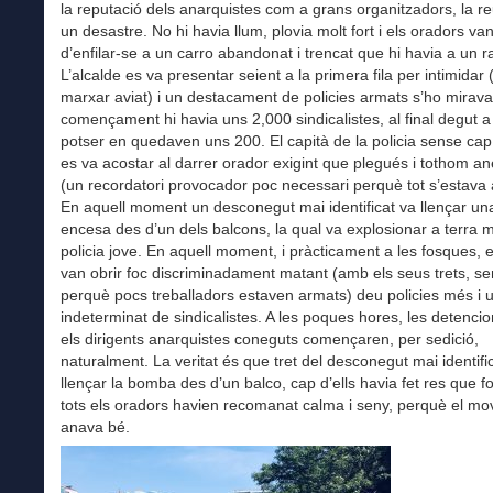
la reputació dels anarquistes com a grans organitzadors, la re
un desastre. No hi havia llum, plovia molt fort i els oradors va
d’enfilar-se a un carro abandonat i trencat que hi havia a un r
L’alcalde es va presentar seient a la primera fila per intimidar
marxar aviat) i un destacament de policies armats s’ho mirava 
començament hi havia uns 2,000 sindicalistes, al final degut a 
potser en quedaven uns 200. El capità de la policia sense cap
es va acostar al darrer orador exigint que plegués i tothom a
(un recordatori provocador poc necessari perquè tot s’estava
En aquell moment un desconegut mai identificat va llençar u
encesa des d’un dels balcons, la qual va explosionar a terra 
policia jove. En aquell moment, i pràcticament a les fosques, e
van obrir foc discriminadament matant (amb els seus trets, s
perquè pocs treballadors estaven armats) deu policies més i
indeterminat de sindicalistes. A les poques hores, les detencio
els dirigents anarquistes coneguts començaren, per sedició,
naturalment. La veritat és que tret del desconegut mai identifi
llençar la bomba des d’un balco, cap d’ells havia fet res que fos
tots els oradors havien recomanat calma i seny, perquè el mo
anava bé.