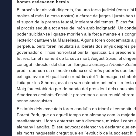
homes esdevenen herois
El procés fet als vuit dirigents, fou una farsa judicial (com n’hi
moltes al món i a casa nostra) a càrrec de jutges i jurats ben 
el suport de la premsa feudal, intolerant del temps. El cas fou
el procés seguit a tot arreu del món amb indignació. Un cond
poder suicidar-se i quatre moririen a la forca mentre els cong
l’exterior cantaven la Marsellesa. Alguns foren condemnats a 
perpetua, però foren indultats i alliberats dos anys després p
governador d’Illinois horroritzat per la injustícia. Els presoner
fet res. En el moment de la seva mort, August Spies, el dirige
conegut i director del diari en llengua alemanya
Arbeiter Zeit
predir que «un dia el nostre silenci serà més poderós que les
extingiu avui.» El qualificatiu «màrtirs del 1 de maig», i símbol
lluita per les 8 hores, aviat es van estendre pel món. La festa 
Maig fou establerta per demanda del president dels nous sind
Americans acabats d’establir presentada a una reunió obrera a
sense anarquistes.
Els taüts dels executats foren conduïts en triomf al cementiri 
Forest Park, que en aquell temps era alemany com la majoria
manifestants, i foren enterrats amb discursos, música i cants 
alemany i anglès. El seu advocat defensor va declarar que e
els morts haguessin cregut que en l’evolució de la societat hi 