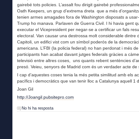
gairebé tots policies. L’assalt fou dirigit gairebé professionalm
Oath Keepers, un grup d’extrema dreta que a més d’organitz
tenien armes amagades fora de Washington disposats a usar-l
Trump ho manava. Parlaven de Guerra Civil. I hi havia gent qu
executar el Vicepresident per negar-se a certificar un fals resu
electoral. Van causar una destrossa molt considerable dintre 
Capitoli, un edifici vist com un símbol poderós de la democràc
americana. L’FBI (la policia federal) no han perdonat i més d
participants han acabat davant jutges federals gràcies a càm
televisió entre altres coses, uns quants rebent sentències d’
presó. Veieu, senyors de Madrid com és un verdader acte de 
I cap d’aquestes coses tenia la més petita similitud amb els a
pacífics i democràtics que van tenir lloc a Catalunya aquell 1 
Joan Gil
http://Joangil.pubsitepro.com
No hi ha resposta