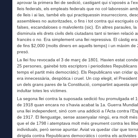
aprovar la primera llei de sedició, castigant qui s’oposés a l’e
lleis federals, els empleats federals que no col·laboressin amb
de lleis i ai las, també els qui practiquessin insurreccions, des
assemblees no autoritzades, o fins i tot contra qui escrigués 
falses, escandaloses o malvolents (sic). En altres paraules, la l
disminuïa els drets civils dels ciutadans tant si tenien relació 
francès o no. Era simplement una llei repressiva. El càstig er
de fins $2,000 (molts diners en aquells temps) i un màxim de
presó.
La llei fou revocada el 3 de març de 1801. Havien estat con
25 persones, gairebé tots escriptors i periodistes Republicans
temps el partit més democràtic). Els Republicans van cridar que
era innecessària, despòtica i cruel. Un cop elegit, el President
un dels grans pares de la Constitució, compartint aquesta opin
indultar totes les víctimes.
La segona llei contra la suposada sedició fou promulgada el 
de 1918 quan encara no s’havia acabat la 1a. Guerra Mundia
una llei independent, sinó com una addició a l’Acta contra l’E
de 1917. El llenguatge, sense assenyalar ningú, era molt més
que el de 1798 i atemptava molt més greument contra les llibe
individuals, però sense apuntar. Aviat va quedar clar que torn
dirigida contra Republicans democràtics i contra els activistes 