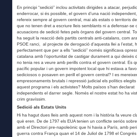
En principi “sedició” inclou activitats dirigides a atacar, perjudic
enderrocar, si és possible, el govern d’una nació independent
refereix sempre al govern central, mai als estats o territoris 
que no tenen dret a escriure lleis semblants ni a defensar-se 
acusacions de sedició fetes pels òrgans del govern central. 
ha seguit la reacció dels partits centrals anti-catalans, com ara
PSOE ranci, al projecte de derogació d’aquesta llei a l’estat, 
perfectament que per a ells “sedició” només significava opress
catalana amb l’oportunitat de castigar durament a qui deixés d
no tenia res a veure amb perills contra el govern central. Es q
pacífic popular i un govern impotent local que hi estava a favo
sediciosos o posaven en perill el govern central? I es mereixe
empresonaments brutals i repressió judicial els polítics elegit
aquest programa i els activistes? Molts països s’han declarat
independents el darrer segle. Només el nostre estat ho ha vi
crim gravíssim.
Sedició als Estats Units
Hi ha hagut dues lleis amb aquest nom i la història fa veure c
què eren. De de 1797 els EUA tenien un conflicte seriós sobre
amb el Directori pre-napoleònic que hi havia a París, amb peri
guerra contra França quan el 14 de Juliol de 1798 el Congrés