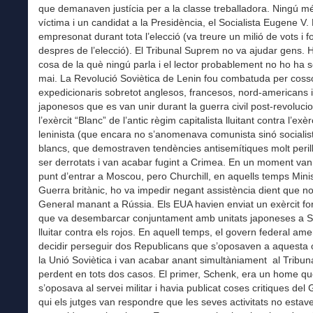
que demanaven justícia per a la classe treballadora. Ningú m
víctima i un candidat a la Presidència, el Socialista Eugene V
empresonat durant tota l’elecció (va treure un milió de vots i fo
despres de l’elecció). El Tribunal Suprem no va ajudar gens. 
cosa de la què ningú parla i el lector probablement no ho ha se
mai. La Revolució Soviètica de Lenin fou combatuda per coss
expedicionaris sobretot anglesos, francesos, nord-americans i
japonesos que es van unir durant la guerra civil post-revoluci
l’exèrcit “Blanc” de l’antic règim capitalista lluitant contra l’exèr
leninista (que encara no s’anomenava comunista sinó socialist
blancs, que demostraven tendències antisemítiques molt peril
ser derrotats i van acabar fugint a Crimea. En un moment van
punt d’entrar a Moscou, pero Churchill, en aquells temps Minis
Guerra britànic, ho va impedir negant assistència dient que no
General manant a Rússia. Els EUA havien enviat un exèrcit for
que va desembarcar conjuntament amb unitats japoneses a Si
lluitar contra els rojos. En aquell temps, el govern federal am
decidir perseguir dos Republicans que s’oposaven a aquesta 
la Unió Soviètica i van acabar anant simultàniament al Tribu
perdent en tots dos casos. El primer, Schenk, era un home q
s’oposava al servei militar i havia publicat coses critiques del
qui els jutges van respondre que les seves activitats no estav