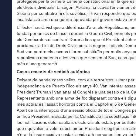
protegides per la primera Esmena constitucional en la què e
els drets individuals. El segon, Abrams, criticava l’enviament 
Sibèria per combatre-hi els soviètics, i li van respondre que e
insatisfacció amb una guerra aprovada pel govern estava proh
El lector haurà vist que a diferència d’ara, els Republicans, un 
fundat per amics de Lincoln durant la Guerra Civil, eren els pr
els Demòcrates el contrari. Duraria fins que el President John
proclamar la Llei de Drets Civils per als negres. Tots els Demò
Sud van perdre els escons i foren substituïts per molts anys p
republicans amatents a les veus que sentien al Sud, cosa que
més d’una generació.
Casos recents de sedició autèntica
Deixem de banda coses velles, com els terroristes lluitant per 
independència de Puerto Rico els anys 40. Van intentar assass
President Truman i van anar al Congrés a una sessió de la 
Representants amb una arma de foc disparant contra els diput
més actual és l’assalt horrorós contra el Capitoli el 6 de Gene
Apart de la interrupció d’una sessió oficial de tot el Congrés p
un nou President manada per la Constitució i la substitució in
les notificacions dels resultats electorals als estats per butllete
que equivalien a voler substituir un President elegit per un alt
n’era, la insurrecció va costar la vida a 5 persones i en va fer