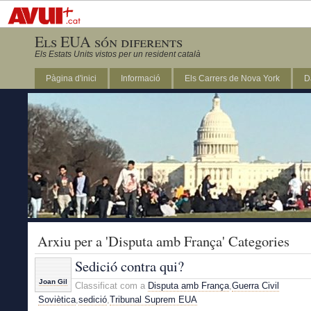
Els EUA són diferents
Els Estats Units vistos per un resident català
Pàgina d'inici
Informació
Els Carrers de Nova York
D
DC
Arxiu per a 'Disputa amb França' Categories
Sedició contra qui?
Joan Gil
Classificat com a
Disputa amb França
,
Guerra Civil
Soviètica
,
sedició
,
Tribunal Suprem EUA