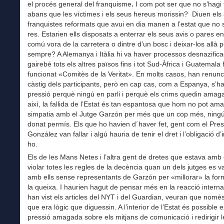
el procés general del franquisme
.
I com pot ser que no s’hagi 
abans que les víctimes i els seus hereus morissin? Diuen els 
franquistes reformats que avui en dia manen a l’estat que no s
res. Estarien ells disposats a enterrar els seus avis o pares e
comú vora de la carretera o dintre d’un bosc i deixar-los allà p
sempre? A Alemanya i Itàlia hi va haver processos desnazificad
gairebé tots els altres països fins i tot Sud-Àfrica i Guatemala
funcionat «Comitès de la Veritat». En molts casos, han renunci
càstig dels participants, però en cap cas, com a Espanya, s’ha
pressió perquè ningú en parli i perquè els crims quedin amaga
així, la fallida de l’Estat és tan espantosa que hom no pot am
simpatia amb el Jutge Garzón per més que un cop més, ningú
donat permís. Els que ho havien d´haver fet, gent com el Pres
González van fallar i algú hauria de tenir el dret i l’obligació d’
ho.
Els de les Mans Netes i l’altra gent de dretes que estava amb 
violar totes les regles de la decència quan un dels jutges es v
amb ells sense representants de Garzón per «millorar» la for
la queixa. I haurien hagut de pensar més en la reacció interna
han vist els articles del NYT i del Guardian, veuran que només
que era lògic que diguessin. A l’interior de l’Estat és possible e
pressió amagada sobre els mitjans de comunicació i redirigir l