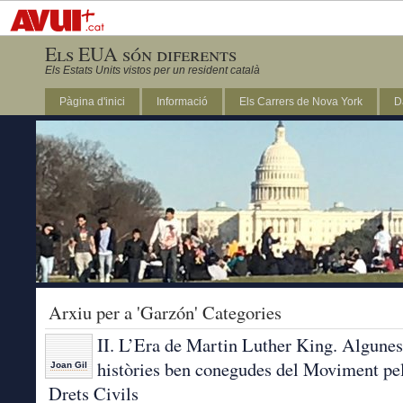
Els EUA són diferents
Els Estats Units vistos per un resident català
Pàgina d'inici
Informació
Els Carrers de Nova York
D
DC
Arxiu per a 'Garzón' Categories
II. L’Era de Martin Luther King. Algunes
històries ben conegudes del Moviment pe
Joan Gil
Drets Civils