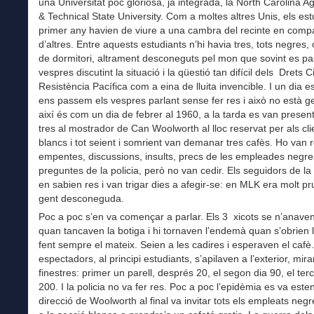
una Universitat poc gloriosa, ja integrada, la North Carolina Ag
& Technical State University. Com a moltes altres Unis, els est
primer any havien de viure a una cambra del recinte en comp
d’altres. Entre aquests estudiants n’hi havia tres, tots negres
de dormitori, altrament desconeguts pel mon que sovint es p
vespres discutint la situació i la qüestió tan difícil dels Drets Ci
Resistència Pacífica com a eina de lluita invencible. I un dia es
ens passem els vespres parlant sense fer res i això no està ge
així és com un dia de febrer al 1960, a la tarda es van present
tres al mostrador de Can Woolworth al lloc reservat per als cli
blancs i tot seient i somrient van demanar tres cafès. Ho van res
empentes, discussions, insults, precs de les empleades negre
preguntes de la policia, però no van cedir. Els seguidors de 
en sabien res i van trigar dies a afegir-se: en MLK era molt 
gent desconeguda.
Poc a poc s’en va començar a parlar. Els 3 xicots se n’anave
quan tancaven la botiga i hi tornaven l’endemà quan s’obrien 
fent sempre el mateix. Seien a les cadires i esperaven el cafè.
espectadors, al principi estudiants, s’apilaven a l’exterior, mira
finestres: primer un parell, després 20, el segon dia 90, el terc
200. I la policia no va fer res. Poc a poc l’epidèmia es va este
direcció de Woolworth al final va invitar tots els empleats negr