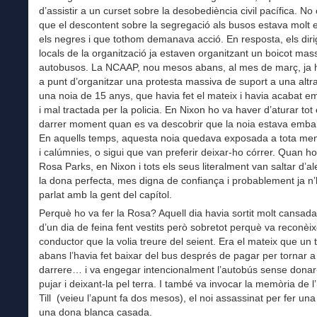
d’assistir a un curset sobre la desobediència civil pacífica. No 
que el descontent sobre la segregació als busos estava molt 
els negres i que tothom demanava acció. En resposta, els diri
locals de la organització ja estaven organitzant un boicot mass
autobusos. La NCAAP, nou mesos abans, al mes de març, ja h
a punt d’organitzar una protesta massiva de suport a una altr
una noia de 15 anys, que havia fet el mateix i havia acabat e
i mal tractada per la policia. En Nixon ho va haver d’aturar tot 
darrer moment quan es va descobrir que la noia estava emba
En aquells temps, aquesta noia quedava exposada a tota mena
i calúmnies, o sigui que van preferir deixar-ho córrer. Quan ho 
Rosa Parks, en Nixon i tots els seus literalment van saltar d’al
la dona perfecta, mes digna de confiança i probablement ja n’
parlat amb la gent del capítol.
Perquè ho va fer la Rosa? Aquell dia havia sortit molt cansad
d’un dia de feina fent vestits però sobretot perquè va reconèix
conductor que la volia treure del seient. Era el mateix que un
abans l’havia fet baixar del bus després de pagar per tornar a
darrere… i va engegar intencionalment l’autobús sense donar-
pujar i deixant-la pel terra. I també va invocar la memòria de 
Till (veieu l’apunt fa dos mesos), el noi assassinat per fer un
una dona blanca casada.