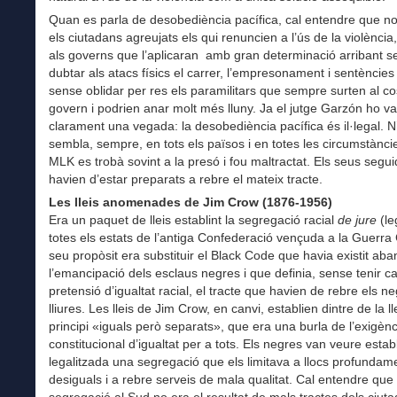
Quan es parla de desobediència pacífica, cal entendre que 
els ciutadans agreujats els qui renuncien a l’ús de la violència
als governs que l’aplicaran amb gran determinació arribant s
dubtar als atacs físics el carrer, l’empresonament i sentèncie
sense oblidar per res els paramilitars que sempre surten al co
govern i podrien anar molt més lluny. Ja el jutge Garzón ho va
clarament una vegada: la desobediència pacífica és il·legal. 
sembla, sempre, en tots els països i en totes les circumstànci
MLK es trobà sovint a la presó i fou maltractat. Els seus segu
havien d’estar preparats a rebre el mateix tracte.
Les lleis anomenades de Jim Crow (1876-1956)
Era un paquet de lleis establint la segregació racial
de jure
(le
totes els estats de l’antiga Confederació vençuda a la Guerra C
seu propòsit era substituir el Black Code que havia existit aba
l’emancipació dels esclaus negres i que definia, sense tenir c
pretensió d’igualtat racial, el tracte que havien de rebre els n
lliures. Les lleis de Jim Crow, en canvi, establien dintre de la lle
principi «iguals però separats», que era una burla de l’exigènc
constitucional d’igualtat per a tots. Els negres van veure establ
legalitzada una segregació que els limitava a llocs profundam
desiguals i a rebre serveis de mala qualitat. Cal entendre que 