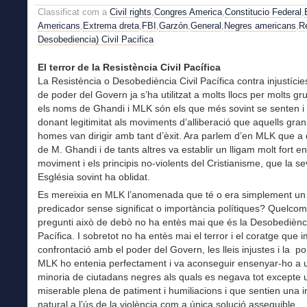
Classificat com a
Civil rights
,
Congres America
,
Constitucio Federal
,
Americans
,
Extrema dreta
,
FBI
,
Garzón
,
General
,
Negres americans
,
Re
Desobediencia) Civil Pacifica
El terror de la Resistència Civil Pacífica
La Resistència o Desobediència Civil Pacífica contra injustície
de poder del Govern ja s’ha utilitzat a molts llocs per molts gr
els noms de Ghandi i MLK són els que més sovint se senten i 
donant legitimitat als moviments d’alliberació que aquells gran
homes van dirigir amb tant d’èxit. Ara parlem d’en MLK que a 
de M. Ghandi i de tants altres va establir un lligam molt fort en
moviment i els principis no-violents del Cristianisme, que la s
Església sovint ha oblidat.
Es mereixia en MLK l’anomenada que té o era simplement un
predicador sense significat o importància polítiques? Quelco
pregunti això de debò no ha entès mai que és la Desobediènci
Pacífica. I sobretot no ha entès mai el terror i el coratge que 
confrontació amb el poder del Govern, les lleis injustes i la pol
MLK ho entenia perfectament i va aconseguir ensenyar-ho a 
minoria de ciutadans negres als quals es negava tot excepte 
miserable plena de patiment i humiliacions i que sentien una i
natural a l’ús de la violència com a única solució assequible.