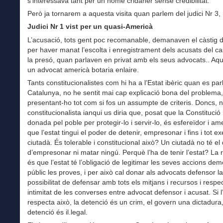
s’interessava tant per un home cridaner sense credibilitat.
Però ja tornarem a aquesta visita quan parlem del judici Nr 3,
Judici Nr 1 vist per un quasi-Americà
L’acusació, tots gent poc recomanable, demanaven el càstig d
per haver manat l’escolta i enregistrament dels acusats del ca
la presó, quan parlaven en privat amb els seus advocats.. Aqu
un advocat americà botaria enlaire.
Tants constitucionalistes com hi ha a l’Estat ibèric quan es par
Catalunya, no he sentit mai cap explicació bona del problema,
presentant-ho tot com si fos un assumpte de criteris. Doncs, 
constitucionalista ianqui us diria que, posat que la Constitució
donada pel poble per protegir-lo i servir-lo, és esfereïdor i a
que l’estat tingui el poder de detenir, empresonar i fins i tot e
ciutadà. És tolerable i constitucional això? Un ciutadà no té el 
d’empresonar ni matar ningú. Perquè l’ha de tenir l’estat? La 
és que l’estat té l’obligació de legitimar les seves accions de
públic les proves, i per això cal donar als advocats defensor la
possibilitat de defensar amb tots els mitjans i recursos i respec
intimitat de les converses entre advocat defensor i acusat. Si l
respecta això, la detenció és un crim, el govern una dictadura, 
detenció és il.legal.