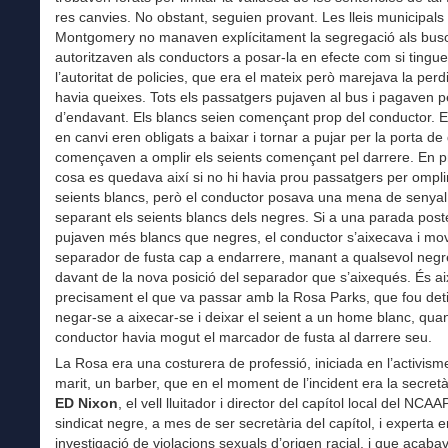
res canvies. No obstant, seguien provant. Les lleis municipals
Montgomery no manaven explícitament la segregació als bus
autoritzaven als conductors a posar-la en efecte com si tingue
l’autoritat de policies, que era el mateix però marejava la perd
havia queixes. Tots els passatgers pujaven al bus i pagaven pe
d’endavant. Els blancs seien començant prop del conductor. E
en canvi eren obligats a baixar i tornar a pujar per la porta de 
començaven a omplir els seients començant pel darrere. En pri
cosa es quedava així si no hi havia prou passatgers per omplir
seients blancs, però el conductor posava una mena de senyal
separant els seients blancs dels negres. Si a una parada post
pujaven més blancs que negres, el conductor s’aixecava i mov
separador de fusta cap a endarrere, manant a qualsevol neg
davant de la nova posició del separador que s’aixequés. És a
precisament el que va passar amb la Rosa Parks, que fou det
negar-se a aixecar-se i deixar el seient a un home blanc, quan
conductor havia mogut el marcador de fusta al darrere seu.
La Rosa era una costurera de professió, iniciada en l’activism
marit, un barber, que en el moment de l’incident era la secretà
ED Nixon
, el vell lluitador i director del capítol local del NCAA
sindicat negre, a mes de ser secretària del capítol, i experta e
investigació de violacions sexuals d’origen racial, i que acaba