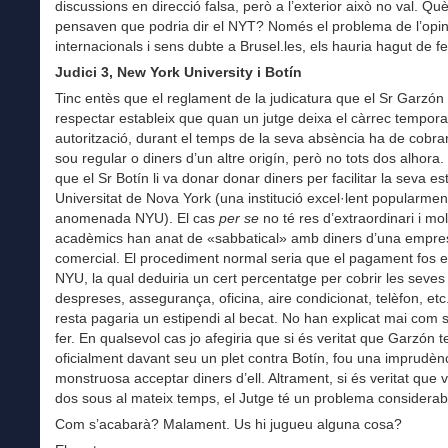
discussions en direcció falsa, però a l’exterior això no val. Qu
pensaven que podria dir el NYT? Només el problema de l’opin
internacionals i sens dubte a Brusel.les, els hauria hagut de fer
Judici 3, New York University i Botín
Tinc entès que el reglament de la judicatura que el Sr Garzón
respectar estableix que quan un jutge deixa el càrrec tempo
autorització, durant el temps de la seva absència ha de cobrar
sou regular o diners d’un altre origín, però no tots dos alhora.
que el Sr Botín li va donar donar diners per facilitar la seva es
Universitat de Nova York (una institució excel·lent popularmen
anomenada NYU). El cas
per se
no té res d’extraordinari i mol
acadèmics han anat de «sabbatical» amb diners d’una empre
comercial. El procediment normal seria que el pagament fos e
NYU, la qual deduiria un cert percentatge per cobrir les seves
despreses, assegurança, oficina, aire condicionat, telèfon, etc
resta pagaria un estipendi al becat. No han explicat mai com 
fer. En qualsevol cas jo afegiria que si és veritat que Garzón t
oficialment davant seu un plet contra Botín, fou una imprudèn
monstruosa acceptar diners d’ell. Altrament, si és veritat que 
dos sous al mateix temps, el Jutge té un problema considerab
Com s’acabarà? Malament. Us hi jugueu alguna cosa?