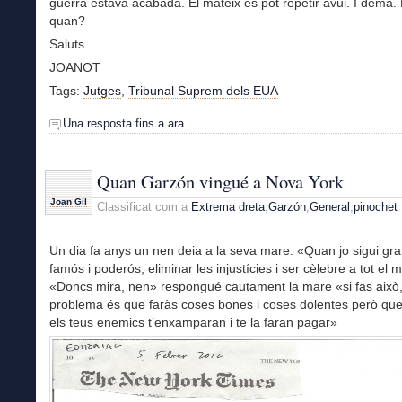
guerra estava acabada. El mateix es pot repetir avui. I demà. 
quan?
Saluts
JOANOT
Tags:
Jutges
,
Tribunal Suprem dels EUA
Una resposta fins a ara
Quan Garzón vingué a Nova York
Joan Gil
Classificat com a
Extrema dreta
,
Garzón
,
General
,
pinochet
Un dia fa anys un nen deia a la seva mare: «Quan jo sigui gran
famós i poderós, eliminar les injustícies i ser cèlebre a tot el 
«Doncs mira, nen» respongué cautament la mare «si fas això,
problema és que faràs coses bones i coses dolentes però que 
els teus enemics t’enxamparan i te la faran pagar»