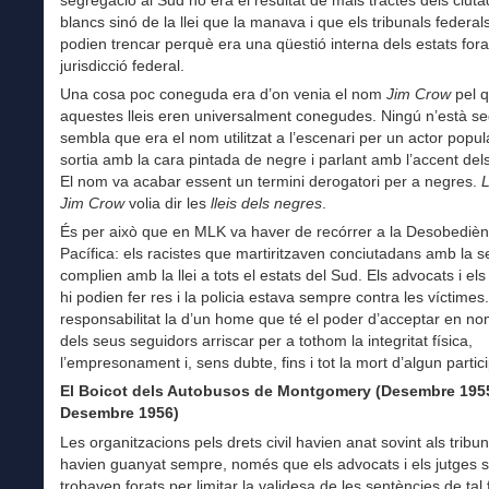
segregació al Sud no era el resultat de mals tractes dels ciut
blancs sinó de la llei que la manava i que els tribunals federal
podien trencar perquè era una qüestió interna dels estats fora
jurisdicció federal.
Una cosa poc coneguda era d’on venia el nom
Jim Crow
pel 
aquestes lleis eren universalment conegudes. Ningú n’està s
sembla que era el nom utilitzat a l’escenari per un actor popu
sortia amb la cara pintada de negre i parlant amb l’accent del
El nom va acabar essent un termini derogatori per a negres.
L
Jim Crow
volia dir les
lleis dels negres
.
És per això que en MLK va haver de recórrer a la Desobedièn
Pacífica: els racistes que martiritzaven conciutadans amb la 
complien amb la llei a tots el estats del Sud. Els advocats i els
hi podien fer res i la policia estava sempre contra les víctimes
responsabilitat la d’un home que té el poder d’acceptar en nom
dels seus seguidors arriscar per a tothom la integritat física,
l’empresonament i, sens dubte, fins i tot la mort d’algun partic
El Boicot dels Autobusos de Montgomery (Desembre 195
Desembre 1956)
Les organitzacions pels drets civil havien anat sovint als tribun
havien guanyat sempre, només que els advocats i els jutges
trobaven forats per limitar la validesa de les sentències de ta