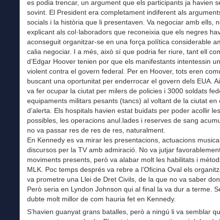
es podia trencar, un argument que els participants ja havien se
sovint. El President era completament indiferent als arguments 
socials i la història que li presentaven. Va negociar amb ells, 
explicant als col·laboradors que reconeixia que els negres ha
aconseguit organitzar-se en una força política considerable am
calia negociar. I a més, això sí que podria fer riure, tant ell co
d’Edgar Hoover tenien por que els manifestants intentessin un
violent contra el govern federal. Per en Hoover, tots eren com
buscant una oportunitat per enderrocar el govern dels EUA. A
va fer ocupar la ciutat per milers de policies i 3000 soldats fe
equipaments militars pesants (tancs) al voltant de la ciutat en 
d’alerta. Els hospitals havien estat buidats per poder acollir le
possibles, les operacions anul.lades i reserves de sang acumu
no va passar res de res de res, naturalment.
En Kennedy es va mirar les presentacions, actuacions musical
discursos per la TV amb admiració. No va jutjar favorablement
moviments presents, però va alabar molt les habilitats i mètod
MLK. Poc temps després va rebre a l’Oficina Oval els organitz
va prometre una Llei de Dret Civils, de la que no va saber dona
Però seria en Lyndon Johnson qui al final la va dur a terme. 
dubte molt millor de com hauria fet en Kennedy.
S’havien guanyat grans batalles, però a ningú li va semblar qu