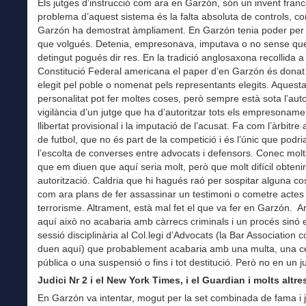
Els jutges d’instrucció com ara en Garzón, són un invent franc
problema d’aquest sistema és la falta absoluta de controls, co
Garzón ha demostrat àmpliament. En Garzón tenia poder per fe
que volgués. Detenia, empresonava, imputava o no sense que
detingut pogués dir res. En la tradició anglosaxona recollida a 
Constitució Federal americana el paper d’en Garzón és donat 
elegit pel poble o nomenat pels representants elegits. Aquest
personalitat pot fer moltes coses, però sempre està sota l’autor
vigilància d’un jutge que ha d’autoritzar tots els empresonamen
llibertat provisional i la imputació de l’acusat. Fa com l’àrbitre 
de futbol, que no és part de la competició i és l’únic que podri
l’escolta de converses entre advocats i defensors. Conec mol
que em diuen que aquí seria molt, però que molt difícil obteni
autorització. Caldria que hi hagués raó per sospitar alguna co
com ara plans de fer assassinar un testimoni o cometre actes
terrorisme. Altrament, està mal fet el que va fer en Garzón. A
aquí això no acabaria amb càrrecs criminals i un procés sinó
sessió disciplinària al Col.legi d’Advocats (la Bar Association 
duen aquí) que probablement acabaria amb una multa, una c
pública o una suspensió o fins i tot destitució. Però no en un ju
Judici Nr 2 i el New York Times, i el Guardian i molts altre
En Garzón va intentar, mogut per la set combinada de fama i j