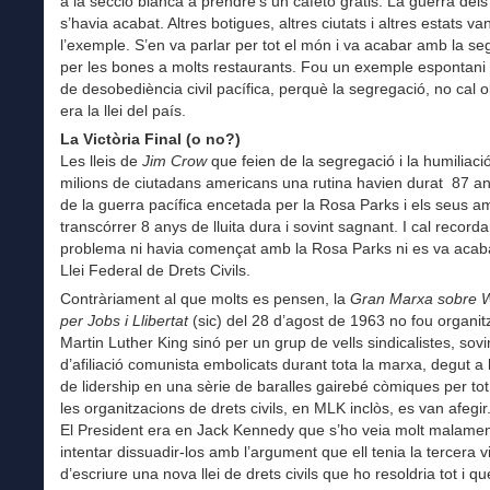
a la secció blanca a prendre’s un cafetó gratis. La guerra del
s’havia acabat. Altres botigues, altres ciutats i altres estats va
l’exemple. S’en va parlar per tot el món i va acabar amb la se
per les bones a molts restaurants. Fou un exemple espontani
de desobediència civil pacífica, perquè la segregació, no cal o
era la llei del país.
La Victòria Final (o no?)
Les lleis de
Jim Crow
que feien de la segregació i la humiliació
milions de ciutadans americans una rutina havien durat 87 an
de la guerra pacífica encetada per la Rosa Parks i els seus a
transcórrer 8 anys de lluita dura i sovint sagnant. I cal recorda
problema ni havia començat amb la Rosa Parks ni es va acab
Llei Federal de Drets Civils.
Contràriament al que molts es pensen, la
Gran Marxa sobre 
per Jobs i Llibertat
(sic) del 28 d’agost de 1963 no fou organit
Martin Luther King sinó per un grup de vells sindicalistes, sovi
d’afiliació comunista embolicats durant tota la marxa, degut a
de lidership en una sèrie de baralles gairebé còmiques per tot
les organitzacions de drets civils, en MLK inclòs, es van afegir
El President era en Jack Kennedy que s’ho veia molt malamen
intentar dissuadir-los amb l’argument que ell tenia la tercera vi
d’escriure una nova llei de drets civils que ho resoldria tot i que