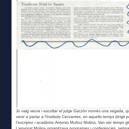
Jo vaig veure i escoltar el jutge Garzón només una vegada, q
venir a parlar a l’Instituto Cervantes, en aquells temps dirigit p
l’escriptor i acadèmic Antonio Muñoz Molina. Van ser temps gl
L’enyorat Molina organitzava programes i conferències setma