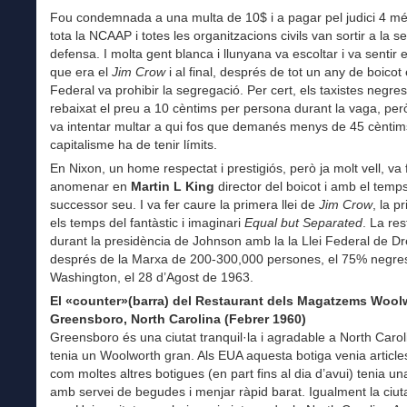
Fou condemnada a una multa de 10$ i a pagar pel judici 4 mé
tota la NCAAP i totes les organitzacions civils van sortir a la s
defensa. I molta gent blanca i llunyana va escoltar i va sentir e
que era el
Jim Crow
i al final, després de tot un any de boico
Federal va prohibir la segregació. Per cert, els taxistes negre
rebaixat el preu a 10 cèntims per persona durant la vaga, però
va intentar multar a qui fos que demanés menys de 45 cèntims
capitalisme ha de tenir límits.
En Nixon, un home respectat i prestigiós, però ja molt vell, va 
anomenar en
Martin L King
director del boicot i amb el temp
successor seu. I va fer caure la primera llei de
Jim Crow
, la p
els temps del fantàstic i imaginari
Equal but Separated
. La res
durant la presidència de Johnson amb la la Llei Federal de Dre
després de la Marxa de 200-300,000 persones, el 75% negre
Washington, el 28 d’Agost de 1963.
El «counter»(barra) del Restaurant dels Magatzems Wool
Greensboro, North Carolina (Febrer 1960)
Greensboro és una ciutat tranquil·la i agradable a North Caro
tenia un Woolworth gran. Als EUA aquesta botiga venia articles
com moltes altres botigues (en part fins al dia d’avui) tenia un
amb servei de begudes i menjar ràpid barat. Igualment la ciuta