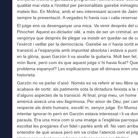
qualitat mai vista a l’institut per personalitats gairebé inimagin
mateix lloc. En Molina, amb el seu interessant accent de Jaén 
sempre la presentació. A vegades hi havia cua i calia reservar
El jutge ens va desenganyar una mica. Va venir després del c
Pinochet. Aquest ex-dictador xilè, a més de ser un criminal, e
vergonya que després de plegar va insistir en quedar-se de c
l’exèrcit i vetllar per la democràcia. Gairebé se n´havia sortit 
transició a l’espanyola amb impunitat absoluta i estava a punt
en la glòria, quan Garzón li va aixafar la guitarra. Molt ben fet,
món lliure, però com és que aquest jutge s´hi havia ficat? Qu
problema espanyol? Les explicacions que ell donava eren un
historieta.
Garzón no va parlar d’això. Només es va referir al seu llibre q
acabava de sortir, als patiments sota la dictadura feixista a la 
d’alguns aspectes de la transició. Al final, prop meu, un home
americà aixecà una veu llagrimosa. Per amor de Déu, per carit
respecte als drets humans, escolti´m, senyor jutge. En Munoz
intentar ignorar-lo però en Garzón estava interessat i li va don
paraula. Era una mica com si una imatge a l’església parroqu
escoltat les pregàries d’un fidel i parlés amb ell. No vam arriba
entendre de què anava però em va cridar l’atenció com el jut