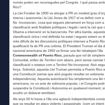
només poden ser reconegudes pel Congrés. I què passa amb
Rico?
La Llei Foraker de 1900 va atorgar a PR un modest grau d’or
interna i autonomia i la Llei Jones de 1917 el va definir com a 
No -Incorporat», cosa que segueix plenament en força com a
classificació amb finalitats polítiques i legals i serà la raó que 
Obama a intervenir en la bancarrota. Per altra banda, aquest
classificació única i mal definida ha estat i segueix estant un 
més difícils de les discussions polítiques internes a Puerto Ric
qualificació fa de PR una colònia. El President Truman el dia d
nacional americana de 1950 va firmar una llei rebatejant l’illa
Commonwealth of Puerto Rico,
paraula que vol dir simplem
Comunitat, enlloc de
Territori
com abans, però sense canviar 
classificació o estatus com a Territori No-Incorporat. Això seg
força. Sobretot, aquesta Llei Truman permetia a Puerto Rico e
una Constitució (sense que això pogués resultar en sobirania
independència). Aquesta autorització fou simplement una llei 
americana, no un acte de sobirania popular, i el Congrés podr
suspendre la Constitució i Autonomia en qualsevol moment, si 
acudís un disbarat semblant.
Als anys 50 hi havia a l’illa una agitació independentista cons
que va resultar en atacs violents i assassinats (com un intent