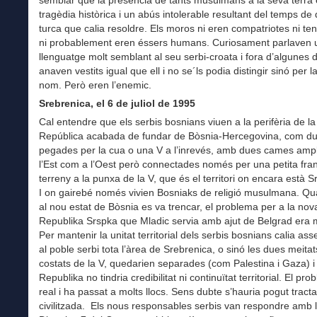
tragèdia històrica i un abús intolerable resultant del temps de
turca que calia resoldre. Els moros ni eren compatriotes ni ten
ni probablement eren éssers humans. Curiosament parlaven 
llenguatge molt semblant al seu serbi-croata i fora d’algunes 
anaven vestits igual que ell i no se´ls podia distingir sinó per la 
nom. Però eren l’enemic.
Srebrenica, el 6 de juliol de 1995
Cal entendre que els serbis bosnians viuen a la perifèria de l
República acabada de fundar de Bòsnia-Hercegovina, com du
pegades per la cua o una V a l’inrevés, amb dues cames ampl
l’Est com a l’Oest però connectades només per una petita fra
terreny a la punxa de la V, que és el territori on encara està S
I on gairebé només vivien Bosniaks de religió musulmana. Qu
al nou estat de Bòsnia es va trencar, el problema per a la nov
Republika Srspka que Mladic servia amb ajut de Belgrad era mo
Per mantenir la unitat territorial dels serbis bosnians calia as
al poble serbi tota l’àrea de Srebrenica, o sinó les dues meitat
costats de la V, quedarien separades (com Palestina i Gaza) i 
Republika no tindria credibilitat ni continuïtat territorial. El pr
real i ha passat a molts llocs. Sens dubte s’hauria pogut tract
civilitzada. Els nous responsables serbis van respondre amb 