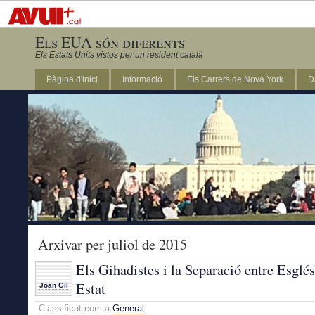
Els EUA són diferents
Els Estats Units vistos per un resident català
Pàgina d'inici
Informació
Els Carrers de Nova York
D
DC
Arxivar per juliol de 2015
Els Gihadistes i la Separació entre Esglés
Estat
Joan Gil
Classificat com a
General