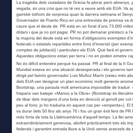
La tragèdia dels ciutadans de Grècia fa plorar però almenys, 
vegada, és una crisi que no té res a veure amb els EUA. Va a
gairebé tothom de sorpresa quan la darrera setmana el Seny
Governador de Puerto Rico en una entrevista de premsa va d
caure que el deute de PR està en un forat d’uns 73,000 milio
dòlars i que ja no pot pagar. PR no pot demanar préstecs a l’e
la majoria del deute està en forma d’obligacions exemptes d’
federals o estatals repartides entre fons d’inversió (per exemp
comptes de jubilació) i particulars als EUA. Què farà el govern
Aquestes obligacions estan per terra i no en poden emetre c
No és difícil entendre perquè ha passat. PR al final de la II Gu
Mundial estava en una situació desesperada i els governs tan
dirigit pel famós governador Luis Muñoz Marín (veieu més ab
dels EUA van designar un plan econòmic molt generós anom
Bootstrap, una paraula molt americana impossible de traduir 
hispans van batejar «Manos a la Obra» (Bootstrap és literalme
de tibar dels màrgens d’una bota en direcció al genoll per col·
peu al fons; jo ho traduiria en aquest cas per «empenta»). El 
va durar dels 50 fins als anys 70 i fou un gran èxit fent de PR
més forta de tota la Llatinoamèrica d’aquell temps. La llei am
extraordinàriament generosa, abolint pràcticament tots els im
federals i garantint entrada lliure a la Unió sense aranzels de t