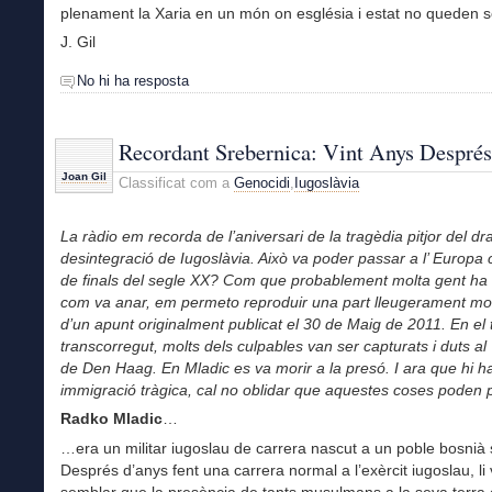
plenament la Xaria en un món on església i estat no queden s
J. Gil
No hi ha resposta
Recordant Srebernica: Vint Anys Després
Joan Gil
Classificat com a
Genocidi
,
Iugoslàvia
La ràdio em recorda de l’aniversari de la tragèdia pitjor del d
desintegració de Iugoslàvia. Això va poder passar a l’ Europa c
de finals del segle XX? Com que probablement molta gent ha 
com va anar, em permeto reproduir una part lleugerament mo
d’un apunt originalment publicat el 30 de Maig de 2011. En el
transcorregut
, molts dels culpables van ser capturats i duts al
de Den Haag. En Mladic es va morir a la presó. I ara que hi h
immigració tràgica, cal no oblidar que aquestes coses poden 
Radko Mladic
…
…era un militar iugoslau de carrera nascut a un poble bosnià 
Després d’anys fent una carrera normal a l’exèrcit iugoslau, li
semblar que la presència de tants musulmans a la seva terra