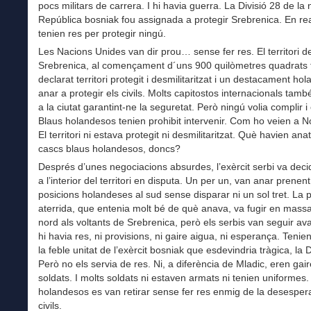
pocs militars de carrera. I hi havia guerra. La Divisió 28 de la
República bosniak fou assignada a protegir Srebrenica. En real
tenien res per protegir ningú.
Les Nacions Unides van dir prou… sense fer res. El territori d
Srebrenica, al començament d´uns 900 quilòmetres quadrats 
declarat territori protegit i desmilitaritzat i un destacament ho
anar a protegir els civils. Molts capitostos internacionals tam
a la ciutat garantint-ne la seguretat. Però ningú volia complir i
Blaus holandesos tenien prohibit intervenir. Com ho veien a 
El territori ni estava protegit ni desmilitaritzat. Què havien anat
cascs blaus holandesos, doncs?
Després d’unes negociacions absurdes, l’exèrcit serbi va deci
a l’interior del territori en disputa. Un per un, van anar prenent
posicions holandeses al sud sense disparar ni un sol tret. La 
aterrida, que entenia molt bé de què anava, va fugir en massa
nord als voltants de Srebrenica, però els serbis van seguir av
hi havia res, ni provisions, ni gaire aigua, ni esperança. Tenien
la feble unitat de l’exèrcit bosniak que esdevindria tràgica, la D
Però no els servia de res. Ni, a diferència de Mladic, eren gai
soldats. I molts soldats ni estaven armats ni tenien uniformes.
holandesos es van retirar sense fer res enmig de la desesper
civils.