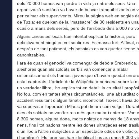
dels 20.000 homes van perdre la vida ja entre els seus. Una
organització sanitària va haver de buscar tranquil·litzants on 
per calmar els supervivents. Mireu la pàgina web en anglès de 
de Tuzla: es queixen de la “massacre” de 30 residents en una 
ocasió a mans dels serbis, però de l’arribada dels 5.000 no vo
Alguns cineastes locals han intentat explicar la història, però
definitivament ningú en vol sentir res. Es massa fort. Al final, 
després de tant patiment, els bosniaks es van quedar sense h
canonitzables.
I ara és quan el genocidi va començar de debò a Srebrenica
aleshores quan els soldats serbis van començar a matar
sistemàticament els homes i joves que s’havien quedat enrer
estat capturats. L’article de la Wikipèdia americana sobre la 
un verdader llibre, ho explica tot en detall: la crueltat i propòsit
No fou, com en tantes altres circumstàncies, una absurditat o
accident resultant d’algun fanàtic incontrolat: l’exèrcit havia do
va supervisar l’operació i Mladic pot dir ara com vulgui. Durant
dies els soldats no van fer res més que matar i enterrar. Van 
8.300 homes, alguna dona, molts noiets de menys de 18 anys
nens, fins i tot nadons mentre les dones ultratjades eren tras
d’un lloc a l’altre i subjectes a un espectacle odiós de violació
i humiliació. Els forenses han identificat fins ara unes 6.000 v