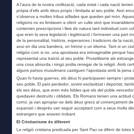
A l’aura de la nostra civilització, cada estat i cada nació tenien
pròpia d’ells amb déus propis i limitada al seu poble. Això enc
s’observa a moltes tribus aïllades que queden pel món. Aques
religions no es limitaven a oferir un culte sinó que invariablem
contenien prescripcions i lleis de natura tant individual com col
que eren la seva legislació i legitimació i formaven una part i
de la personalitat, història, esperances i tradicions de la nació
avui en dia una bandera, un himne o un idioma. Tant si un ciu
religiós com si no, una apostasia era inimaginable perquè hau
representat una traïció al seu poble. Proselitisme als estrange
una cosa absurda i ningú podia renegar de la religió. Amb cert
alguns països musulmans castiguen l’apostasia amb la pena 
Quan hi havia guerres, els déus hi participaven sempre i prote
seu poble. El país perdedor, sovint esclavitzat i deportat, tam
els ses déus, que eren més febles que els del poble vencedor 
quedaven destruïts i oblidats. Els Romans tenien una actitud 
comú: ja van apropiar-se dels déus grecs al començament de
expansió i després van seguir acceptant com a seus molts dé
estrangers que anaven trobant.
El Cristianisme és diferent
La religió cristiana predicada per Sant Pau va diferir de totes l