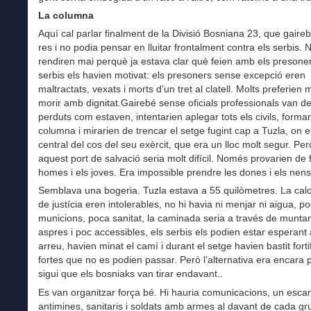
La columna
Aquí cal parlar finalment de la Divisió Bosniana 23, que gaire
res i no podia pensar en lluitar frontalment contra els serbis. 
rendiren mai perquè ja estava clar què feien amb els presoner
serbis els havien motivat: els presoners sense excepció eren
maltractats, vexats i morts d’un tret al clatell. Molts preferien 
morir amb dignitat.Gairebé sense oficials professionals van de
perduts com estaven, intentarien aplegar tots els civils, forma
columna i mirarien de trencar el setge fugint cap a Tuzla, on e
central del cos del seu exèrcit, que era un lloc molt segur. Per
aquest port de salvació seria molt difícil. Només provarien de 
homes i els joves. Era impossible prendre les dones i els nens
Semblava una bogeria. Tuzla estava a 55 quilòmetres. La calor
de justícia eren intolerables, no hi havia ni menjar ni aigua, p
municions, poca sanitat, la caminada seria a través de munta
aspres i poc accessibles, els serbis els podien estar esperant 
arreu, havien minat el camí i durant el setge havien bastit forti
fortes que no es podien passar. Però l’alternativa era encara p
sigui que els bosniaks van tirar endavant..
Es van organitzar força bé. Hi hauria comunicacions, un esca
antimines, sanitaris i soldats amb armes al davant de cada gru