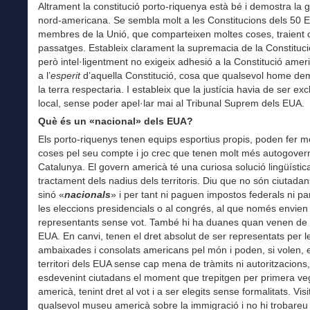
Altrament la constitució porto-riquenya està bé i demostra la 
nord-americana. Se sembla molt a les Constitucions dels 50 E
membres de la Unió, que comparteixen moltes coses, traient 
passatges. Estableix clarament la supremacia de la Constituc
però intel·ligentment no exigeix adhesió a la Constitució amer
a l’
esperit
d’aquella Constitució, cosa que qualsevol home de
la terra respectaria. I estableix que la justícia havia de ser ex
local, sense poder apel·lar mai al Tribunal Suprem dels EUA.
Què és un «nacional» dels EUA?
Els porto-riquenys tenen equips esportius propis, poden fer m
coses pel seu compte i jo crec que tenen molt més autogover
Catalunya. El govern americà té una curiosa solució lingüístic
tractament dels nadius dels territoris. Diu que no són ciutada
sinó «
nacionals
» i per tant ni paguen impostos federals ni pa
les eleccions presidencials o al congrés, al que només envien
representants sense vot. També hi ha duanes quan venen de v
EUA. En canvi, tenen el dret absolut de ser representats per l
ambaixades i consolats americans pel món i poden, si volen, 
territori dels EUA sense cap mena de tràmits ni autoritzacions,
esdevenint ciutadans el moment que trepitgen per primera ve
americà, tenint dret al vot i a ser elegits sense formalitats. Vis
qualsevol museu americà sobre la immigració i no hi trobareu