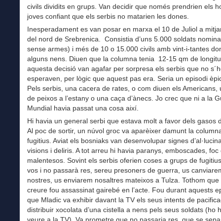
civils dividits en grups. Van decidir que només prendrien els 
joves confiant que els serbis no matarien les dones.
Inesperadament es van posar en marxa el 10 de Juliol a mitjani
del nord de Srebrenica. Consistia d’uns 5.000 soldats nomina
sense armes) i més de 10 o 15.000 civils amb vint-i-tantes do
alguns nens. Diuen que la columna tenia 12-15 qm de longit
aquesta decisió van agafar per sorpresa els serbis que no s´
esperaven, per lògic que aquest pas era. Seria un episodi èpic,
Pels serbis, una cacera de rates, o com diuen els Americans,
de peixos a l’estany o una caça d’ànecs. Jo crec que ni a la 
Mundial havia passat una cosa així.
Hi havia un general serbi que estava molt a favor dels gasos 
Al poc de sortir, un núvol groc va aparèixer damunt la column
fugitius. Aviat els bosniaks van desenvolupar signes d’al·lucin
visions i deliris. A tot arreu hi havia paranys, emboscades, foc d’
malentesos. Sovint els serbis oferien coses a grups de fugitius
vos i no passarà res, sereu presoners de guerra, us canviare
nostres, us enviarem nosaltres mateixos a Tulza. Tothom que
creure fou assassinat gairebé en l’acte. Fou durant aquests e
que Mladic va exhibir davant la TV els seus intents de pacifica
distribuir xocolata d’una cistella a nens pels seus soldats (ho 
veure a la TV). Va prometre que no passaria res, que se separ