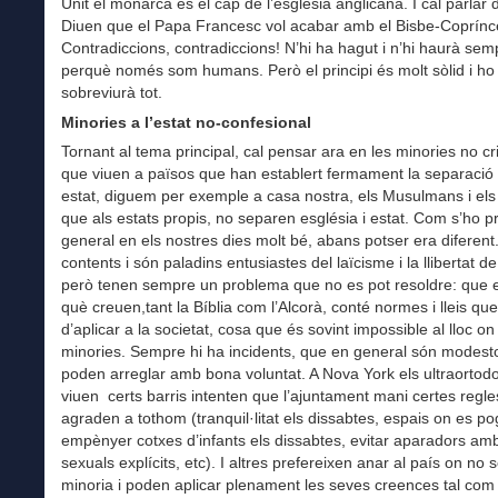
Unit el monarca és el cap de l’església anglicana. I cal parlar
Diuen que el Papa Francesc vol acabar amb el Bisbe-Coprínc
Contradiccions, contradiccions! N’hi ha hagut i n’hi haurà sem
perquè només som humans. Però el principi és molt sòlid i ho
sobreviurà tot.
Minories a l’estat no-confesional
Tornant al tema principal, cal pensar ara en les minories no cr
que viuen a països que han establert fermament la separació d
estat, diguem per exemple a casa nostra, els Musulmans i els
que als estats propis, no separen església i estat. Com s’ho 
general en els nostres dies molt bé, abans potser era diferent
contents i són paladins entusiastes del laïcisme i la llibertat de 
però tenen sempre un problema que no es pot resoldre: que el
què creuen,tant la Bíblia com l’Alcorà, conté normes i lleis qu
d’aplicar a la societat, cosa que és sovint impossible al lloc o
minories. Sempre hi ha incidents, que en general són modesto
poden arreglar amb bona voluntat. A Nova York els ultraortod
viuen certs barris intenten que l’ajuntament mani certes regl
agraden a tothom (tranquil·litat els dissabtes, espais on es p
empènyer cotxes d’infants els dissabtes, evitar aparadors a
sexuals explícits, etc). I altres prefereixen anar al país on no 
minoria i poden aplicar plenament les seves creences tal com