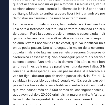
que tot acabaria molt millor per a tothom. En algun cas, van uti
camions abandonats i cartells i uniforms de les NU per donar 
confiança. Mladic va arribar a beure licor i brindar amb els pr
demostrar un cinisme i una mala fe extraordinaris.
La marxa era un malson: calor, fam, indefensió. Aviat van to
línia sèrbia fortificada darrere una carretera asfaltada i no hi 
de passar. Però la desesperació en aquests casos ajuda molt
germans havien robat un walkie-talkie serbi i van aconseguir
se amb l’exèrcit bosniak a l’altre costat, que va identificar un 
on es podia passar. Una altra vegada la meitat de la columna
copada i milers de fugitius van ser fets presoners (i després d
Srebrenica i assassinats). Van aconseguir prendre als serbis 
canons pesants. Van arribar a la darrera línia sèrbia, molt ben
amb tres línies de trinxeres paral·leles, una darrere l’altra. S´
llençar a la desesperada i en van passar dues. A la tercera els
van fer figa i declarar que deixarien passar els civils. Era el 16 
semblava impossible que ningú seguís viu. Els serbis van obri
passadís a travès de la seva fortificació entre les 4 i les 8 del 
qual van passar més de 5.000 homes del contingent bosniak, 
quedaven del dels 20.000 originals, la majoria civils. A l’altra 
havia Tuzla i la seguretat. Aquests pocs havien reeixit.