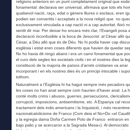
religions anteriors en un punt completament original que esde
fonamental: declarava ser universal, afirmava que tots els h
qualsevol nació, raça, edat o gènere lliures o esclaus, eren igu
podien ser convertits i acceptats a la nova religió que no que
exclusivament vinculada a cap nació ni a cap autoritat. Això n
sentit dir mai. Per deixar-ho encara més clar, l’Evangeli posa
declaració inconfusible a la boca de Jesucrist: al Cèsar allò q
Cèsar, a Déu allò que és de Déu. No hi podia haver cap discu
església i estat eren coses diferents que havien de quedar s
No ho havia dit ningú abans i era un canvi fonamental que po
el curs dels segles les societats civils i en el nostres dies la leg
constitució de la majoria de països d’arrels cristianes va anar
incorporant i en els nostres dies és un principi intocable i supo
tothom.
Naturalment a l’Església hi ha hagut sempre més pecadors qu
les coses no han anat sempre com haurien d’haver anat. La hi
conté molts crims i abusos, guerres, persecucions, clericalism
corrupció, imposicions, antisemitisme, etc. A Espanya cal reco
tractament dels indis americans i la Inquisició, i més recentme
nacionalcatolicisme de Franco (Com deia el No+Do «el Caudil
y la egregia dama Doña Carmen Polo de Franco entraron en 
bajo palio y se acercaron a la Sagrada Mesa»). Al democràti