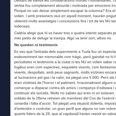
Deixant de banda les consideracions morals i humanitàries, l’
sèrbia fou completament absurda i motivada per emocions irra
Perquè no van deixar simplement escapar la columna? Era el 
volien. I amb presoners vius en aquell moment, haurien pogut
obtenint molts avantatges i concessions fins i tot de les NU ta
indecises.
Caldria afegir que hi va haver tres o quatre intents separats p
més petits de defugir la trampa. Algú va tenir sort, altres no.
No queden ni testimonis
Es veu que l’entrada dels supervivents a Tuzla fou un espectac
esdeveniment tan memorable com tràgic, però gairebé no hi 
periodistes ni testimonis a la ciutat ni les NU en volien saber r
fugitius eren com espectres, esquelets vivents, com fantasme
vivents, despullats, amb peus sagnants, molts víctimes encara
al·lucinacions pel gas i la calor, tot plegat uns 5.000. Però el
eren víctimes de l’horror i el patiment. Irracionalment alguns 
començar a disparar contra els amics i companys d’odissea i 
continuar els suïcidis. Molts no sabien qui eren ni on estaven.
soldats de la 28ena retreien als membres del Cos de l’exèrcit
covardia i falta d’acció. Tot plegat una situació dolenta, imposs
d’entendre o controlar, un gran perill que alguns no van sobre
quants líders de la 28, que al capdavall havien reeixit en salv