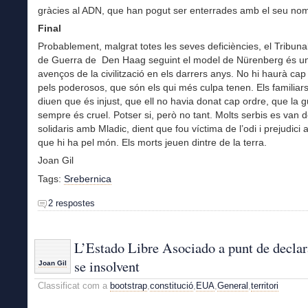
gràcies al ADN, que han pogut ser enterrades amb el seu no
Final
Probablement, malgrat totes les seves deficiències, el Tribuna
de Guerra de Den Haag seguint el model de Nürenberg és un
avenços de la civilització en els darrers anys. No hi haurà cap
pels poderosos, que són els qui més culpa tenen. Els familiar
diuen que és injust, que ell no havia donat cap ordre, que la 
sempre és cruel. Potser si, però no tant. Molts serbis es van d
solidaris amb Mladic, dient que fou víctima de l’odi i prejudici a
que hi ha pel món. Els morts jeuen dintre de la terra.
Joan Gil
Tags:
Srebernica
2 respostes
L’Estado Libre Asociado a punt de declar
se insolvent
Joan Gil
Classificat com a
bootstrap
,
constitució
,
EUA
,
General
,
territori