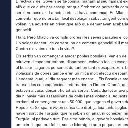
Directiva 7 del Govern serbi-bosnià manant al seu flamant exè
allò que calgués per assegurar que Srebrenica persistiria com a
serbi, no bosniak. La neteja ètnica havia començat. En Mladic
comentar que no era tan fàcil desplaçar i substituir gent com el
volien i va advertir en privat que allò que demanaven acabari
genocidi.
I tant. Però Mladic va complir ordres i les seves paraules el 
Un soldat decent i de carrera, ha de cometre genocidi si li m
Contra els veïns de tota la vida?
Els serbis van començar a atacar pobles bosniaks. Venien de n
miraven d’espantar tothom, disparaven, calaven foc les case
el bestiar i algunes persones de tant en tant i desapareixen. 
violacions de dones també eren un mitjà molt efectiu d’espant
L’endemà igual, el dia següent més encara… Els Bosniaks ater
traurien les conseqüències i retornarien a l’Imperi Otomà, qu
estaven a casa, deixant-ho tot als serbis. Cada dia tot anava pi
dia hi havia més assassinats de civils i més violència. Aquests 
territori, al començament uns 50.000, que segons el govern d
Republika Szrspa hi vivien sense cap dret, ja feia tants segle
havien sortit de Turquia, que ni sabien on anar, ni coneixen n
Turquia, ni parlaven turc. Per altra banda, el govern bosniak 
un exèrcit, que era feble, sense lideratge i amb poques armes 