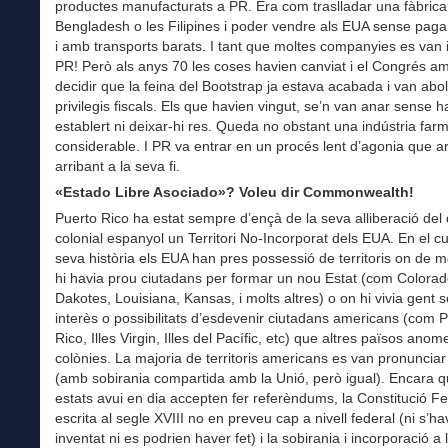
productes manufacturats a PR. Era com traslladar una fàbrica
Bengladesh o les Filipines i poder vendre als EUA sense paga
i amb transports barats. I tant que moltes companyies es van i
PR! Però als anys 70 les coses havien canviat i el Congrés a
decidir que la feina del Bootstrap ja estava acabada i van aboli
privilegis fiscals. Els que havien vingut, se’n van anar sense h
establert ni deixar-hi res. Queda no obstant una indústria far
considerable. I PR va entrar en un procés lent d’agonia que a
arribant a la seva fi.
«Estado Libre Asociado»? Voleu dir Commonwealth!
Puerto Rico ha estat sempre d’ençà de la seva alliberació del
colonial espanyol un Territori No-Incorporat dels EUA. En el cu
seva història els EUA han pres possessió de territoris on de
hi havia prou ciutadans per formar un nou Estat (com Colorad
Dakotes, Louisiana, Kansas, i molts altres) o on hi vivia gent 
interès o possibilitats d’esdevenir ciutadans americans (com 
Rico, Illes Virgin, Illes del Pacífic, etc) que altres països ano
colònies. La majoria de territoris americans es van pronunciar
(amb sobirania compartida amb la Unió, però igual). Encara q
estats avui en dia accepten fer referèndums, la Constitució F
escrita al segle XVIII no en preveu cap a nivell federal (ni s’ha
inventat ni es podrien haver fet) i la sobirania i incorporació a 