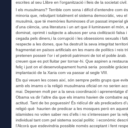
escrites al seu Llibre en l’organització i lleis de la societat civil.
I els musulmans? Terrible com sona i difícil d’entendre com és
minoria que, rebutjant totalment el sistema democràtic, veu el
musulmà, que té memòries lluminoses d’un passat imperial glo
d’una ciència, una literatura i un art que il·luminaven el món, 
dominat, oprimit i subjecte a abusos per una civilització falsa i
cegada pels diners,i la corrupció i les obsessions sexuals i fal
respecte a les dones, que ha destruït la seva integritat territoria
fragmentat en països artificials en les mans de polítics i reis t
pretenen posseir l’or i el petroli patrimoni de tot el poble àrab.
creuen que es pot lluitar per tornar-hi. Que aspiren a restaur
feliç i just on el desenvolupament humà seria possible gràcies
implantació de la Xaria com va passar al segle VIII.
Els qui veuen les coses així, són sempre petits grups que evit
amb els imams o la religió musulmana oficial on no serien acc
mai. Depenen molt per a la seva coordinació i aprenentatge d’
Obama va dir l’altre dia que els imams havien de combatre a
actitud. Tant de bo poguessin! És ridícul dir als predicadors d’
religió què haurien de predicar a les mosques però en aquest
islamistes no volen saber res d’ells i no s’interessen per la reli
individual tant com pel sistema social polític i econòmic descri
l’Alcorà que esdevindria possible només acceptant i fent resp