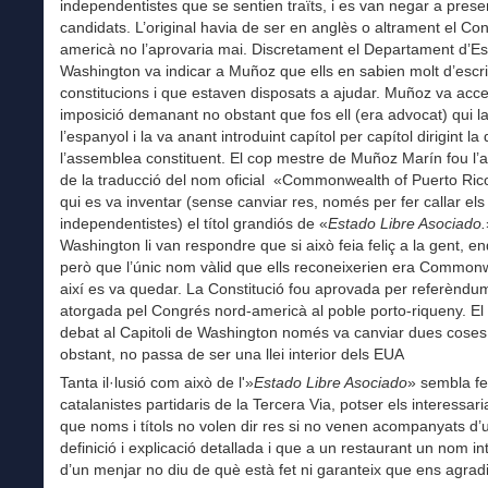
independentistes que se sentien traïts, i es van negar a prese
candidats. L’original havia de ser en anglès o altrament el Co
americà no l’aprovaria mai. Discretament el Departament d’Es
Washington va indicar a Muñoz que ells en sabien molt d’escr
constitucions i que estaven disposats a ajudar. Muñoz va acce
imposició demanant no obstant que fos ell (era advocat) qui la
l’espanyol i la va anant introduint capítol per capítol dirigint la
l’assemblea constituent. El cop mestre de Muñoz Marín fou l
de la traducció del nom oficial «Commonwealth of Puerto Rico»
qui es va inventar (sense canviar res, només per fer callar els
independentistes) el títol grandiós de «
Estado Libre Asociado.
Washington li van respondre que si això feia feliç a la gent, e
però que l’únic nom vàlid que ells reconeixerien era Commonw
així es va quedar. La Constitució fou aprovada per referèndum
atorgada pel Congrés nord-americà al poble porto-riqueny. El
debat al Capitoli de Washington només va canviar dues coses
obstant, no passa de ser una llei interior dels EUA
Tanta il·lusió com això de l'»
Estado Libre Asociado
» sembla fe
catalanistes partidaris de la Tercera Via, potser els interessar
que noms i títols no volen dir res si no venen acompanyats d’
definició i explicació detallada i que a un restaurant un nom i
d’un menjar no diu de què està fet ni garanteix que ens agradi