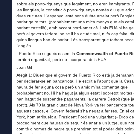
sobre els porto-riquenys que legalment, no eren immigrants.
les llengües, la constitució porto-riquenya només diu que adop
dues cultures. L’espanyol està sens dubte arrelat però l’anglè
parlar gaire tots, (probablement una mica menys que els cata
parlant castellà), amb accent nord-americà. I als EUA hi ha gen
però al govern federal no se li ha acudit mai, ni fa cap falta, di
quina llengua han de parlar. I és transparent que tothom nece
l’anglès.
I Puerto Rico segueix essent la
Commonwealth of Puerto Ri
territori organitzat, però no-incorporat dels EUA
Joan Gil
Afegit 1: Diuen que el govern de Puerto Rico està ja demanan
per declarar-se en bancarrota. He escrit a l’apunt que la Cas
haurà de fer alguna cosa però un amic m’ha comentat que
probablement no. Hi ha hagut ja algun estat i sobretot moltes 
han hagut de suspendre pagaments, la darrera Detroit (que ja
sortit). Als 70 la gran ciutat de Nova York va fer bancarrota tot
aquests casos, el Govern federal s’ha negat a fer res. En el 
York, hom atribueix al President Ford una vulgaritat («Drop de
procediment que hauran de seguir és anar a un jutge, que n
comitè d’homes de negre que prendran tot el poder dels polític