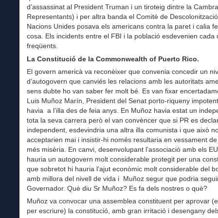
d’assassinat al President Truman i un tiroteig dintre la Cambr
Representants) i per altra banda el Comitè de Descolonització
Nacions Unides posava els americans contra la paret i calia f
cosa. Els incidents entre el FBI i la població esdevenien cada
freqüents.
La Constitució de la Commonwealth of Puerto Rico.
El govern americà va reconèixer que convenia concedir un nivel
d’autogovern que canviés les relacions amb les autoritats ame
sens dubte ho van saber fer molt bé. Es van fixar encertadam
Luis Muñoz Marín, President del Senat porto-riqueny impotent
havia a l’illa des de feia anys. En Muñoz havia estat un indep
tota la seva carrera però el van convèncer que si PR es decla
independent, esdevindria una altra illa comunista i que això n
acceptarien mai i insistir-hi només resultaria en vessament de
més misèria. En canvi, desenvolupant l’associació amb els EU
hauria un autogovern molt considerable protegit per una consti
que sobretot hi hauria l’ajut econòmic molt considerable del b
amb millora del nivell de vida i Muñoz segur que podria segui
Governador. Què diu Sr Muñoz? Es fa dels nostres o què?
Muñoz va convocar una assemblea constituent per aprovar (e
per escriure) la constitució, amb gran irritació i desengany del