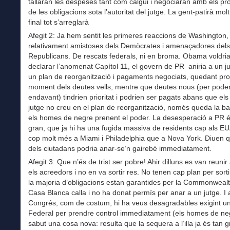
tallaran les despeses tant com calgui i negociaran amb els pro
de les obligacions sota l’autoritat del jutge. La gent-patirà molt
final tot s’arreglarà
Afegit 2: Ja hem sentit les primeres reaccions de Washington,
relativament amistoses dels Demòcrates i amenaçadores dels
Republicans. De rescats federals, ni en broma. Obama voldria
declarar l’anomenat Capítol 11, el govern de PR aniria a un 
un plan de reorganització i pagaments negociats, quedant pro
moment dels deutes vells, mentre que deutes nous (per poder 
endavant) tindrien prioritat i podrien ser pagats abans que els v
jutge no creu en el plan de reorganització, només queda la ba
els homes de negre prenent el poder. La desesperació a PR é
gran, que ja hi ha una fugida massiva de residents cap als E
cop molt més a Miami i Philadelphia que a Nova York. Diuen 
dels ciutadans podria anar-se’n gairebé immediatament.
Afegit 3: Que n’és de trist ser pobre! Ahir dilluns es van reun
els acreedors i no en va sortir res. No tenen cap plan per sortir
la majoria d’obligacions estan garantides per la Commonwealt
Casa Blanca calla i no ha donat permís per anar a un jutge. I 
Congrés, com de costum, hi ha veus desagradables exigint u
Federal per prendre control immediatament (els homes de neg
sabut una cosa nova: resulta que la sequera a l’illa ja és tan 