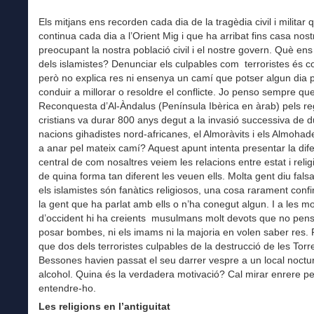
Els mitjans ens recorden cada dia de la tragèdia civil i militar 
continua cada dia a l’Orient Mig i que ha arribat fins casa nost
preocupant la nostra població civil i el nostre govern. Què en
dels islamistes? Denunciar els culpables com terroristes és c
però no explica res ni ensenya un camí que potser algun dia
conduir a millorar o resoldre el conflicte. Jo penso sempre que
Reconquesta d’Al-Àndalus (Península Ibèrica en àrab) pels r
cristians va durar 800 anys degut a la invasió successiva de 
nacions gihadistes nord-africanes, el Almoràvits i els Almoha
a anar pel mateix camí? Aquest apunt intenta presentar la dif
central de com nosaltres veiem les relacions entre estat i religi
de quina forma tan diferent les veuen ells. Molta gent diu fal
els islamistes són fanàtics religiosos, una cosa rarament conf
la gent que ha parlat amb ells o n’ha conegut algun. I a les 
d’occident hi ha creients musulmans molt devots que no pen
posar bombes, ni els imams ni la majoria en volen saber res.
que dos dels terroristes culpables de la destrucció de les Torr
Bessones havien passat el seu darrer vespre a un local noctu
alcohol. Quina és la verdadera motivació? Cal mirar enrere pe
entendre-ho.
Les religions en l’antiguitat