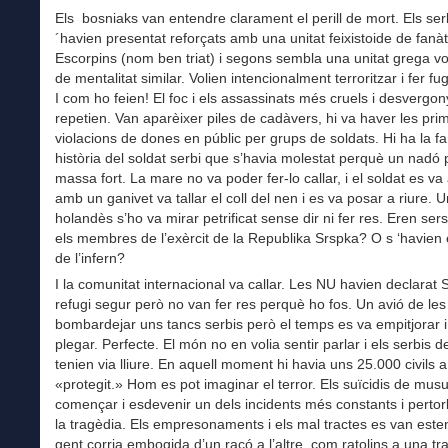
Els bosniaks van entendre clarament el perill de mort. Els ser
´havien presentat reforçats amb una unitat feixistoide de fanàt
Escorpins (nom ben triat) i segons sembla una unitat grega vo
de mentalitat similar. Volien intencionalment terroritzar i fer fug
I com ho feien! El foc i els assassinats més cruels i desvergon
repetien. Van aparèixer piles de cadàvers, hi va haver les pri
violacions de dones en públic per grups de soldats. Hi ha la 
història del soldat serbi que s’havia molestat perquè un nadó 
massa fort. La mare no va poder fer-lo callar, i el soldat es va 
amb un ganivet va tallar el coll del nen i es va posar a riure. U
holandès s’ho va mirar petrificat sense dir ni fer res. Eren se
els membres de l’exèrcit de la Republika Srspka? O s ‘havien
de l’infern?
I la comunitat internacional va callar. Les NU havien declarat 
refugi segur però no van fer res perquè ho fos. Un avió de le
bombardejar uns tancs serbis però el temps es va empitjorar 
plegar. Perfecte. El món no en volia sentir parlar i els serbis d
tenien via lliure. En aquell moment hi havia uns 25.000 civils a
«protegit.» Hom es pot imaginar el terror. Els suïcidis de mu
començar i esdevenir un dels incidents més constants i perto
la tragèdia. Els empresonaments i els mal tractes es van este
gent corria embogida d’un racó a l’altre, com ratolins a una t