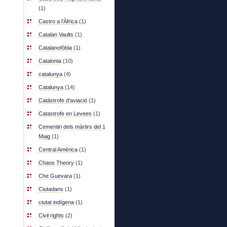
(1)
Castro a l’Àfrica
(1)
Catalan Vaults
(1)
Catalanofòbia
(1)
Catalonia
(10)
catalunya
(4)
Catalunya
(14)
Catàstrofe d’aviació
(1)
Catastrofe en Levees
(1)
Cementiri dels màrtirs del 1
Maig
(1)
Central Amèrica
(1)
Chaos Theory
(1)
Che Guevara
(1)
Ciutadans
(1)
ciutat indígena
(1)
Civil rights
(2)