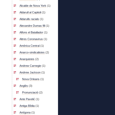
Alcalde de Nova York
(1)
Aldarull al Capitoli
(1)
Aldarulls racials
(1)
Alexandre Dumas fill
(1)
Alfons el Batallador
(1)
Altres Coronavirus
(1)
Amèrica Central
(1)
Anarco-sindicalistes
(2)
Anarquistes
(2)
Andrew Carnegie
(1)
Andrew Jackson
(1)
Nova Orleans
(1)
Anglès
(3)
Pronunciació
(2)
Ante Pavelić
(1)
Antiga Bíblia
(1)
Antígona
(1)