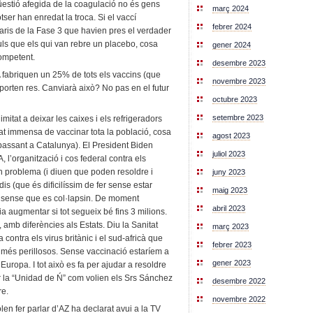
üestió afegida de la coagulació no és gens
març 2024
ser han enredat la troca. Si el vaccí
febrer 2024
aris de la Fase 3 que havien pres el verdader
ls que els qui van rebre un placebo, cosa
gener 2024
competent.
desembre 2023
 fabriquen un 25% de tots els vaccins (que
novembre 2023
xporten res. Canviarà això? No pas en el futur
octubre 2023
setembre 2023
mitat a deixar les caixes i els refrigeradors
ltat immensa de vaccinar tota la població, cosa
agost 2023
 passant a Catalunya). El President Biden
juliol 2023
l’organització i cos federal contra els
un problema (i diuen que poden resoldre i
juny 2023
dis (que és dificilíssim de fer sense estar
maig 2023
’s sense que es col·lapsin. De moment
abril 2023
ia augmentar si tot segueix bé fins 3 milions.
amb diferències als Estats. Diu la Sanitat
març 2023
contra els virus britànic i el sud-africà que
febrer 2023
 més perillosos. Sense vaccinació estaríem a
gener 2023
ropa. I tot això es fa per ajudar a resoldre
 la “Unidad de Ń” com volien els Srs Sánchez
desembre 2022
re.
novembre 2022
olen fer parlar d’AZ ha declarat avui a la TV