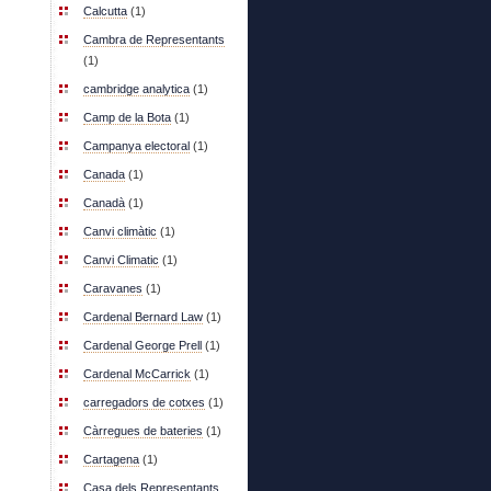
Calcutta
(1)
Cambra de Representants
(1)
cambridge analytica
(1)
Camp de la Bota
(1)
Campanya electoral
(1)
Canada
(1)
Canadà
(1)
Canvi climàtic
(1)
Canvi Climatic
(1)
Caravanes
(1)
Cardenal Bernard Law
(1)
Cardenal George Prell
(1)
Cardenal McCarrick
(1)
carregadors de cotxes
(1)
Càrregues de bateries
(1)
Cartagena
(1)
Casa dels Representants