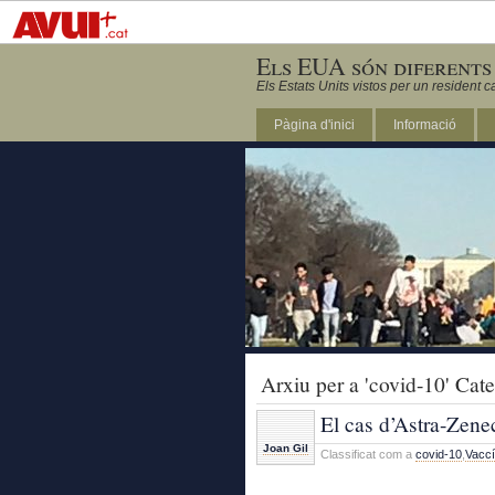
Els EUA són diferents
Els Estats Units vistos per un resident c
Pàgina d'inici
Informació
DC
Arxiu per a 'covid-10' Cat
El cas d’Astra-Zenec
Joan Gil
Classificat com a
covid-10
,
Vaccí