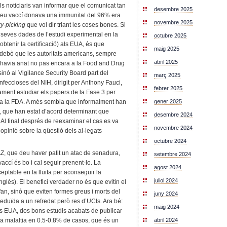
ls noticiaris van informar que el comunicat tan
desembre 2025
 seu vaccí donava una immunitat del 96% era
novembre 2025
ry-picking
que vol dir triant les coses bones. Si
s seves dades de l’estudi experimental en la
octubre 2025
btenir la certificació) als EUA, és que
maig 2025
 debò que les autoritats americans, sempre
abril 2025
t havia anat no pas encara a la Food and Drug
 sinó al Vigilance Security Board part del
març 2025
 Infeccioses del NIH, dirigit per Anthony Fauci,
febrer 2025
ament estudiar els papers de la Fase 3 per
 a la FDA. A més sembla que informalment han
gener 2025
, que han estat d’acord determinant que
desembre 2024
. Al final després de reexaminar el cas es va
novembre 2024
pinió sobre la qüestió dels al·legats
octubre 2024
, que deu haver patit un atac de senadura,
setembre 2024
accí és bo i cal seguir prenent-lo. La
agost 2024
ptable en la lluita per aconseguir la
juliol 2024
glès). El benefici verdader no és que evitin el
an, sinó que eviten formes greus i morts del
juny 2024
eduïda a un refredat però res d’UCIs. Ara bé:
maig 2024
als EUA, dos bons estudis acabats de publicar
abril 2024
la malaltia en 0.5-0.8% de casos, que és un