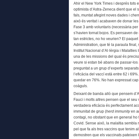
Ahir el New York Times i després tots e
optimista d’Astra-Zeneca dient que el
fals, muntat afegint noves dades i
cher
això és veritat i acabaven de donar le
Fase 3 amb voluntaris (necessària per o
s’havien tornat bojos. Es pensaven de
tan estrictes, no ho veurien? El paque
Administration, que té la paraula final,
Institut Nacional d’Al·lèrgia i Malalties
una de les missions del qual és precis
veure si estan bé abans de passar-los
preguntat a un grup d’experts separats
l’eficàcia del vaccí està entre 62 i 69%
quedar en 76%. No han expressat cap o
coàguls.
Deixant de banda allò que pensem d’AZ
Fauci i molts altres pensen que el seu v
verdadera eficàcia és perfectament acce
immunitat de grup (
herd immunity
en an
contagi, no obstant que en general ho f
Covid. Sense això, la malaltia sembla r
pel que fa als tres vaccins que tenim 
demostren que els vaccinats pateixen 