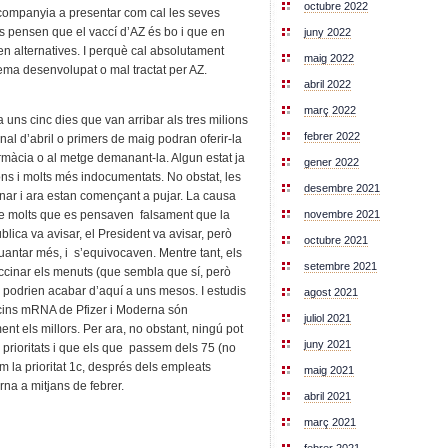
octubre 2022
companyia a presentar com cal les seves
s pensen que el vaccí d’AZ és bo i que en
juny 2022
 alternatives. I perquè cal absolutament
maig 2022
ema desenvolupat o mal tractat per AZ.
abril 2022
març 2022
uns cinc dies que van arribar als tres milions
febrer 2022
nal d’abril o primers de maig podran oferir-la
rmàcia o al metge demanant-la. Algun estat ja
gener 2022
ons i molts més indocumentats. No obstat, les
desembre 2021
nar i ara estan començant a pujar. La causa
novembre 2021
de molts que es pensaven falsament que la
lica va avisar, el President va avisar, però
octubre 2021
antar més, i s’equivocaven. Mentre tant, els
setembre 2021
accinar els menuts (que sembla que sí, però
i podrien acabar d’aquí a uns mesos. I estudis
agost 2021
cins mRNA de Pfizer i Moderna són
juliol 2021
nt els millors. Per ara, no obstant, ningú pot
juny 2021
de prioritats i que els que passem dels 75 (no
 la prioritat 1c, després dels empleats
maig 2021
na a mitjans de febrer.
abril 2021
març 2021