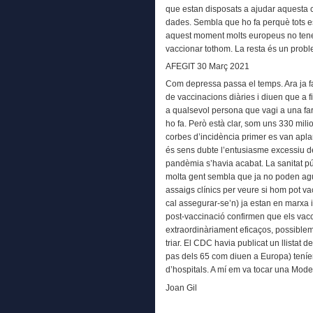
que estan disposats a ajudar aquesta 
dades. Sembla que ho fa perquè tots e
aquest moment molts europeus no tenen
vaccionar tothom. La resta és un probl
AFEGIT 30 Març 2021
Com depressa passa el temps. Ara ja fa 
de vaccinacions diàries i diuen que a fi
a qualsevol persona que vagi a una fa
ho fa. Però està clar, som uns 330 mili
corbes d’incidència primer es van apla
és sens dubte l’entusiasme excessiu 
pandèmia s’havia acabat. La sanitat púb
molta gent sembla que ja no poden agu
assaigs clínics per veure si hom pot v
cal assegurar-se’n) ja estan en marxa 
post-vaccinació confirmen que els vac
extraordinàriament eficaços, possibleme
triar. El CDC havia publicat un llistat 
pas dels 65 com diuen a Europa) teníem
d’hospitals. A mí em va tocar una Moder
Joan Gil