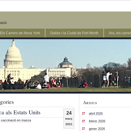
atalà
Els Carrers de Nova York
Dallas i la Ciutat de Fort Worth
Ara, els carr
egories
Arxius
a als Estats Units
24
abril 2026
març
,
vaccinació en massa
febrer 2026
2021
gener 2026