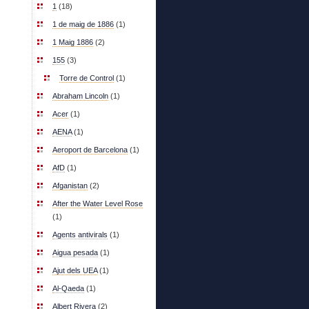
1
(18)
1 de maig de 1886
(1)
1 Maig 1886
(2)
155
(3)
Torre de Control
(1)
Abraham Lincoln
(1)
Acer
(1)
AENA
(1)
Aeroport de Barcelona
(1)
AfD
(1)
Afganistan
(2)
After the Water Level Rose
(1)
Agents antivirals
(1)
Aigua pesada
(1)
Ajut dels UEA
(1)
Al-Qaeda
(1)
Albert Rivera
(2)