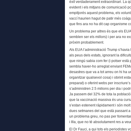
èxit verdaderament extraordinari. La q
evident i els mitjans de comunicació pot
empitjorés aquest problema, els volunt
vaccí haurien hagut de patir més coàgu
que fins ara no ha dit cap organisme 
Un problema per altres és que els EUA
semblen ser els millors) i per ara no e
pròxim probablement.
Als EUA l’administració Trump s’havia li
als peus dels estats, ignorant la dificu
que ningú sabia com fer (i potser està
sembla haver-ho arreglat enviant FEMA, 
desastres que va a tot arreu on hi ha 
organitzar qualsevol cosa) i obrint esta
preparat) o oferint webs per inscriure
s’administren 2.5 milions per dia i podr
Ja passem del 32% de tota la població, 
que la vaccinació massiva és una cursa 
s’estan estenent ràpidament i són molt
dues setmanes del que està passant a Eu
un problema greu, no pas per fomentar
i Illa, que no té absolutament res a veu
El Dr Fauci, a qui tots els periodistes v