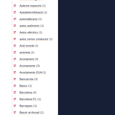
Autisme espectre
(1)
Autodetermßinació
(1)
automatitzacio
(1)
autos autònoms
(1)
Autos elèctrics
(1)
autos sense conductor
(1)
Avió invertit
(1)
avioneta
(1)
Avortament
(3)
Avortaments
(3)
Avortaments EUA
(1)
Bancarrota
(3)
Bancs
(1)
Barcelona
(4)
Barcelona FC
(1)
Barraques
(1)
Bassir al-Assad
(1)