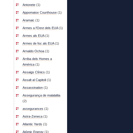
Antonete
(1)
Appomatox Courthouse
(1)
Aramaic
(1)
Armes a l'Oest dels EUA
(1)
Armes als EUA
(1)
Armes de foc als EUA
(1)
Arnaldo Ochoa
(1)
Arriba dels Homes a
Amèrica
(1)
Assaigs Clínics
(1)
Assalt al Capitoli
(1)
Assassination
(1)
Assegurança de malalaltia
(2)
assegurances
(1)
Astra-Zeneca
(1)
Atlantic Yards
(1)
Atòmic Energy
(1)