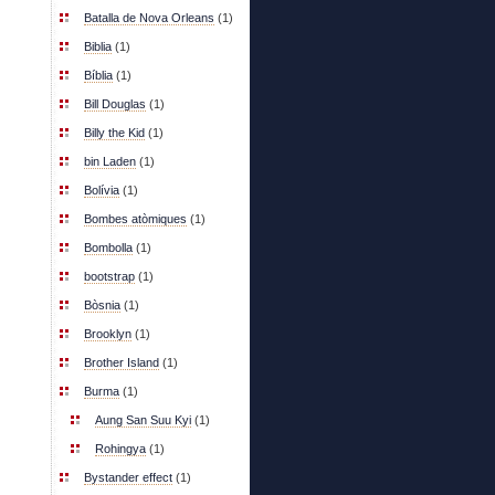
Batalla de Nova Orleans
(1)
Biblia
(1)
Bíblia
(1)
Bill Douglas
(1)
Billy the Kid
(1)
bin Laden
(1)
Bolívia
(1)
Bombes atòmiques
(1)
Bombolla
(1)
bootstrap
(1)
Bòsnia
(1)
Brooklyn
(1)
Brother Island
(1)
Burma
(1)
Aung San Suu Kyi
(1)
Rohingya
(1)
Bystander effect
(1)