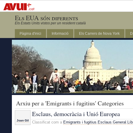
Els EUA són diferents
Els Estats Units vistos per un resident català
Pàgina d'inici
Informació
Els Carrers de Nova York
D
DC
Arxiu per a 'Emigrants i fugitius' Categories
Esclaus, democràcia i Unió Europea
Joan Gil
Classificat com a
Emigrants i fugitius
,
Esclaus
,
General
,
Líb