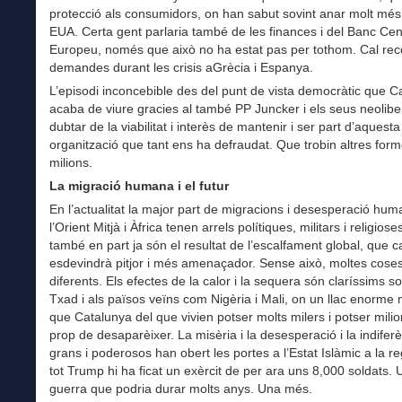
protecció als consumidors, on han sabut sovint anar molt més 
EUA. Certa gent parlaria també de les finances i del Banc Cen
Europeu, només que això no ha estat pas per tothom. Cal rec
demandes durant les crisis aGrècia i Espanya.
L’episodi inconcebible des del punt de vista democràtic que C
acaba de viure gracies al també PP Juncker i els seus neolibe
dubtar de la viabilitat i interès de mantenir i ser part d’aquesta
organització que tant ens ha defraudat. Que trobin altres form
milions.
La migració humana i el futur
En l’actualitat la major part de migracions i desesperació hu
l’Orient Mitjà i Àfrica tenen arrels polítiques, militars i religiose
també en part ja són el resultat de l’escalfament global, que c
esdevindrà pitjor i més amenaçador. Sense això, moltes coses
diferents. Els efectes de la calor i la sequera són claríssims so
Txad i als països veïns com Nigèria i Mali, on un llac enorme
que Catalunya del que vivien potser molts milers i potser milio
prop de desaparèixer. La misèria i la desesperació i la indifer
grans i poderosos han obert les portes a l’Estat Islàmic a la reg
tot Trump hi ha ficat un exèrcit de per ara uns 8,000 soldats. 
guerra que podria durar molts anys. Una més.