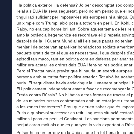
I la política exterior i la defensa? Jo per descomptat sóc com
lleial als EUA i la seva seguretat, però no em penso que el no
tingui raó suficient per imposar-les als europeus ni a ningú. Q
un ximple com Trump, això posa a tothom en perill. En Kohl, 
Rajoy, no era cap home brillant. Sobre aquest tema de les rel
amb la potència hegemònica es recordava ell (i repetia sovint
després de la II Guerra Mundial ell i els seus papàs no tenien
menjar i de sobte van aparèixer bondadosos soldats americ
paquets gratis de tot el que es necessitava, i que després d’a
episodi tan maco, tant en política com en defensa per anar se
millor era acatar les ordres dels EUA i fent-ho res podria ana
Però el Tractat havia previst que hi hauria un exèrcit europeu 
persona amb autoritat fent política exterior. Tot això ha acaba
burla. El seguidisme havia esdevingut la llumenera principal. 
EU políticament independent estat a favor de recomençar la 
Freda contra Rússia? No hi havia altres formes de tractar el 
de les minories russes confrontades amb un estat jove ultrana
a les zones frontereres? Prou que deuen saber que és imposs
Putin o qualsevol successor es retiri i aquesta situació costar
milions i posa en perill el Continent. Les sancions permanents
perjudicaran molt als que es guanyen la vida exportant a Rúss
Potser hi ha un terreny on la Unió sí que ha fet bona feina, qu