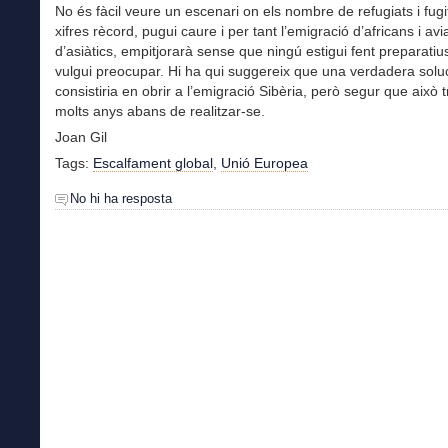
No és fàcil veure un escenari on els nombre de refugiats i fugit
xifres rècord, pugui caure i per tant l’emigració d’africans i avi
d’asiàtics, empitjorarà sense que ningú estigui fent preparatius
vulgui preocupar. Hi ha qui suggereix que una verdadera solu
consistiria en obrir a l’emigració Sibèria, però segur que això t
molts anys abans de realitzar-se.
Joan Gil
Tags:
Escalfament global
,
Unió Europea
No hi ha resposta