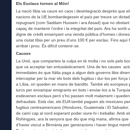
Els Esclaus tornen al Món!
La nació líbia va caure en caos i desintegració després que el
nacions de la UE bombardegessin el país per treure un dictad
repugnant (com Saddam Hussein i ara Assad) que no obstant e
capaç de mantenir l’ordre i la integritat del país. Ara ha sortit 
digne de crèdit ensenyant una venda pública d’homes i dones 
una ciutat líbia per un preu d’uns 100 € per esclau. Fins aquí
arribat i prou. És difícil contenir-se.
Causes
La Unió, que comparteix la culpa en té molta i no sols pels b
que va acceptar tan entusiàsticament. Una de les causes act
immediates és que Itàlia paga a algun dels governs libis diner
interceptar per la mar els bots dels fugitius i dur-los per força
a Líbia, on queden en mans de bandits. També els europeus 
turcs per enxampar emigrants en bots i enviar-los a la Turqui
esdevenen esclaus però s’ho passen molt malament i queden
defraudats. Està clar, els EUA també paguen als mexicans per
fugitius centreamericans (Hondures, Guatemala i El Salvador, 
de camí cap al nord esperant poder viure-hi i treballar. Amb el
Rohingyes, ara la senyora que diu que mig mana, afirma que
d’haver viscut a Birmània per generacions i haver tingut memb