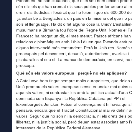
Parlament, no són ciutadans, que ni el seu nom deixen pronun
són ells els qui han cremat els seus pobles per fer creure al 
eren els Budistes i l’exèrcit que ho feien, i que els 600,000 d
ja estan bé a Bengladesh, un país en la misèria del que no pa
sols el llenguatge. Ha dit o fet alguna cosa la Unió? L’establim
musulmans a Birmània fou l’obre del Regne Unit. Només el P
Francesc ha mogut un dit, el mes menut. Països africans han 
relacions diplomàtiques amb Líbia i diuen que Rwanda està p
alguna intervenció més contundent. Però la Unió res. Només 
preocupats pel desconcert, desunió, autoritarisme, avarícia i
picabaralles al seu sí. La manca de democràcia, en canvi, no 
preocupa.
Què són els valors europeus i perquè no els apliquen?
A Catalunya hem tingut sempre molts europeistes, que deien 
Unió promou els valors europeus sense enunciar mai quins 
aquests valors, ni contrastar-los amb la política actual d’una 
dominada com Espanya i la República Catalana pel PP i el
luxemburguès Juncker. Potser al començament hi havia qui s
pensava, encara que el Tractat Constitucional mai va definir 
valors. Segur que no són ni la democràcia, ni els drets dels pob
llibertat, ni la justícia social, però deuen estat associats amb l’
interessos de la República Federal Alemanya.