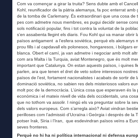
Com va començar a girar la truita? Sens dubte amb el Cancel
Kohl, reunificador de la pàtria alemanya, fa poc enterrat amb 
de la tomba de Carlemany. És extraordinari que una cosa de 
pes com admetre nous membres, es pugui decidir sense consu
sols notificació popular, fins i tot contra la voluntat de la pobla
s’en assabenta llegint els diaris. Fou Kohl qui va manar obrir l
països antigament a l’esfera soviètica, perquè els alemanys 
prou fills i al capdavall els polonesos, hongaresos, i búlgars e
blanca. Obert el camí, ja van admetre i negociar amb molt alt
com ara Malta i la Turquia, aviat Montenegro, que és molt me
important que Catalunya. On estan aquests països, i quines l
parlen, ara que tenen el dret de veto sobre interessos nostre
països de l’est, fortament nacionalistes i acabats de sortir de l
dominació soviètica, no sabien res dels misteriosos valors e
molt poc de la democràcia. L’única cosa que esperaven és la 
econòmica i el mateix nivell de vida dels occidentals, una cosa
que no tothom va assolir. I ningú els va preguntar sobre la se
dels valors europeus. Com s’arregla això? Aviat vindran besti
perilloses com l’admissió d’Ucraïna i Geòrgia i després de la 
potser Irak, Síria i l’Iran, que esdevindran països veïns a Eur
seves fronteres.
Perquè no hi ha ni política internacional ni defensa euro