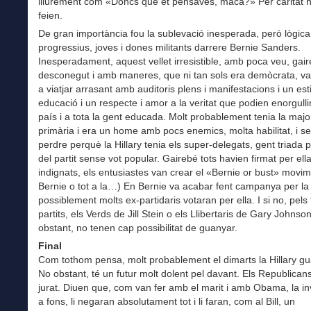
lliurement com «Doncs què et pensaves, maca?» Per caritat 
feien.
De gran importància fou la sublevació inesperada, però lògica
progressius, joves i dones militants darrere Bernie Sanders.
Inesperadament, aquest vellet irresistible, amb poca veu, gai
desconegut i amb maneres, que ni tan sols era demòcrata, v
a viatjar arrasant amb auditoris plens i manifestacions i un esti
educació i un respecte i amor a la veritat que podien enorgullir
país i a tota la gent educada. Molt probablement tenia la majo
primària i era un home amb pocs enemics, molta habilitat, i se
perdre perquè la Hillary tenia els super-delegats, gent triada 
del partit sense vot popular. Gairebé tots havien firmat per ella
indignats, els entusiastes van crear el «Bernie or bust» movim
Bernie o tot a la…) En Bernie va acabar fent campanya per la H
possiblement molts ex-partidaris votaran per ella. I si no, pels 
partits, els Verds de Jill Stein o els Llibertaris de Gary Johnso
obstant, no tenen cap possibilitat de guanyar.
Final
Com tothom pensa, molt probablement el dimarts la Hillary g
No obstant, té un futur molt dolent pel davant. Els Republican
jurat. Diuen que, com van fer amb el marit i amb Obama, la in
a fons, li negaran absolutament tot i li faran, com al Bill, un