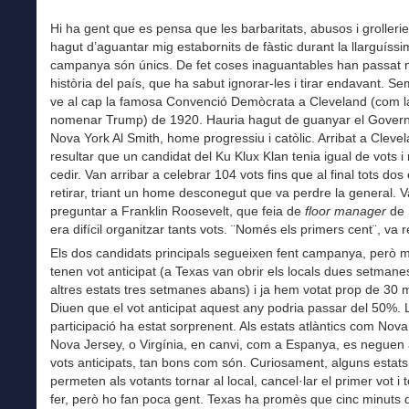
Hi ha gent que es pensa que les barbaritats, abusos i groller
hagut d’aguantar mig estabornits de fàstic durant la llarguíss
campanya són únics. De fet coses inaguantables han passat m
història del país, que ha sabut ignorar-les i tirar endavant. 
ve al cap la famosa Convenció Demòcrata a Cleveland (com l
nomenar Trump) de 1920. Hauria hagut de guanyar el Gover
Nova York Al Smith, home progressiu i catòlic. Arribat a Cleve
resultar que un candidat del Ku Klux Klan tenia igual de vots i 
cedir. Van arribar a celebrar 104 vots fins que al final tots dos
retirar, triant un home desconegut que va perdre la general. 
preguntar a Franklin Roosevelt, que feia de
floor manager
de 
era difícil organitzar tants vots. ¨Només els primers cent¨, va 
Els dos candidats principals segueixen fent campanya, però m
tenen vot anticipat (a Texas van obrir els locals dues setmane
altres estats tres setmanes abans) i ja hem votat prop de 30 m
Diuen que el vot anticipat aquest any podria passar del 50%. 
participació ha estat sorprenent. Als estats atlàntics com Nova
Nova Jersey, o Virgínia, en canvi, com a Espanya, es neguen
vots anticipats, tan bons com són. Curiosament, alguns estats
permeten als votants tornar al local, cancel·lar el primer vot i 
fer, però ho fan poca gent. Texas ha promès que cinc minuts