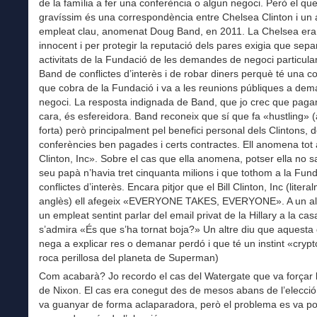
de la família a fer una conferència o algun negoci. Però el qu
gravíssim és una correspondència entre Chelsea Clinton i un 
empleat clau, anomenat Doug Band, en 2011. La Chelsea era
innocent i per protegir la reputació dels pares exigia que sepa
activitats de la Fundació de les demandes de negoci particula
Band de conflictes d’interès i de robar diners perquè té una 
que cobra de la Fundació i va a les reunions públiques a dem
negoci. La resposta indignada de Band, que jo crec que paga
cara, és esfereidora. Band reconeix que sí que fa «hustling» (a
forta) però principalment pel benefici personal dels Clintons,
conferències ben pagades i certs contractes. Ell anomena tot a
Clinton, Inc». Sobre el cas que ella anomena, potser ella no s
seu papà n’havia tret cinquanta milions i que tothom a la Fund
conflictes d’interès. Encara pitjor que el Bill Clinton, Inc (liter
anglès) ell afegeix «EVERYONE TAKES, EVERYONE». A un alt
un empleat sentint parlar del email privat de la Hillary a la cas
s’admira «És que s’ha tornat boja?» Un altre diu que aquesta
nega a explicar res o demanar perdó i que té un instint «crypt
roca perillosa del planeta de Superman)
Com acabarà? Jo recordo el cas del Watergate que va forçar l
de Nixon. El cas era conegut des de mesos abans de l’elecci
va guanyar de forma aclaparadora, però el problema es va p