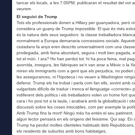
tancar els locals, a les 7:05PM, publicaran el resultat del vot a
veurem.
El seguici de Trump
Tots els professionals donen a Hillary per guanyadora, però n
considera un guany de Trump impossible. El que és més extra
és la natura dels seus seguidors: la classe treballadora blanc
normalment a Europa demanaria concessions socials. Aquest
ciutadans fa anys eren descrits universalment com una classe
privilegiada, amb feina abundant, segura i molt ben pagada, 
tot el món. I ara? Ho han perdut tot: hi ha poca feina, mal pa
avorrida, insegura, les fàbriques se’n van anar a Mèxic o la Xi
miren els immigrants com a gent que els perjudica, no poden 
les assegurances, ni l’hipoteca i no veuen a Washington ningú
defensi. Trump els ha trobat i parla com fan ells, sovint amb c
vulgaritats difícils de traduir i trenca el llenguatge «correcte» 
indiferent dels polítics i els treballadors volen un home fort que
cara i ho posi tot a la taula, i acabarà amb la globalització i ob
discussió sobre les coses intocables, com per exemple la políti
Amb Trump fins la mort! Ningú més ha entès el seu patiment.
algun lector pensarà en els orígens del feixisme. Qui sap. En 
Trump ha perdut moltes clienteles habituals dels Republicans
els residents de suburbis amb bons habitatges,