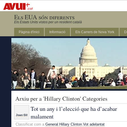
Els EUA són diferents
Els Estats Units vistos per un resident català
Pàgina d'inici
Informació
Els Carrers de Nova York
D
DC
Arxiu per a 'Hillary Clinton' Categories
Tot un any i l’elecció que ha d’acabar
malament
Joan Gil
Classificat com a
General
,
Hillary Clinton
,
Vot adelantat