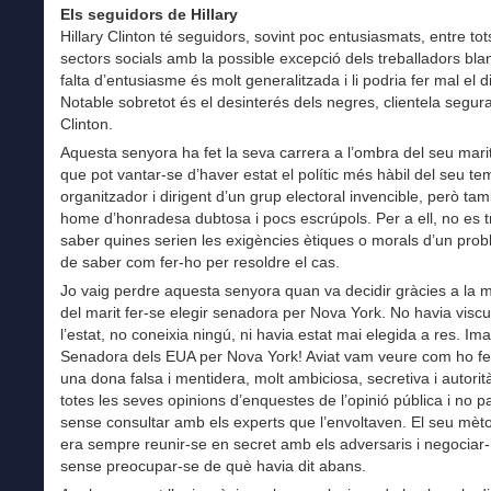
Els seguidors de Hillary
Hillary Clinton té seguidors, sovint poc entusiasmats, entre tot
sectors socials amb la possible excepció dels treballadors bla
falta d’entusiasme és molt generalitzada i li podria fer mal el d
Notable sobretot és el desinterés dels negres, clientela segura
Clinton.
Aquesta senyora ha fet la seva carrera a l’ombra del seu mar
que pot vantar-se d’haver estat el polític més hàbil del seu te
organitzador i dirigent d’un grup electoral invencible, però ta
home d’honradesa dubtosa i pocs escrúpols. Per a ell, no es t
saber quines serien les exigències ètiques o morals d’un prob
de saber com fer-ho per resoldre el cas.
Jo vaig perdre aquesta senyora quan va decidir gràcies a la 
del marit fer-se elegir senadora per Nova York. No havia viscu
l’estat, no coneixia ningú, ni havia estat mai elegida a res. Ima
Senadora dels EUA per Nova York! Aviat vam veure com ho fe
una dona falsa i mentidera, molt ambiciosa, secretiva i autorità
totes les seves opinions d’enquestes de l’opinió pública i no p
sense consultar amb els experts que l’envoltaven. El seu mèto
era sempre reunir-se en secret amb els adversaris i negociar-
sense preocupar-se de què havia dit abans.