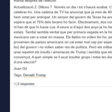
marxa després de l’elecció.
Actualització 2: Dilluns 7. Només un dia i tot s’haurà acabat. 
celebrar-ho. Una cadena de TV ha anunciat que ja més de 40
hem votat per anticipat. Un senyor del govern de Texas ha an
espera que el 75% dels texans ho facin. Efectivament, dos co
m’han dit que hi havia cua. A veure si d’aquí dos anys ja ho fan
estats. També sembla veritat que per primera vegada en la his
mexicans van a votar en massa. Els llatins no volien fer-ho, p
provenien de països americans on cal estar mal cap per esper
bo) del govern i no volien saber res de política. Però els milita
anat repetint els insults i amenaces de Trump i sembla que el
convençut. A quin ximple se li acut insultar grups i totes les 
d’una elecció?
Joan Gil
Tags:
Donald Trump
2 respostes