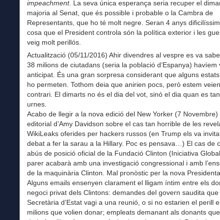
impeachment
. La seva única esperança seria recuper el dimar
majoria al Senat, que és possible i probable o la Cambra de
Representants, que ho té molt negre. Seran 4 anys dificilíssim
cosa que el President controla són la política exterior i les gu
veig molt perillós.
Actualització (05/11/2016) Ahir divendres al vespre es va sabe
38 milions de ciutadans (seria la població d’Espanya) havíem 
anticipat. És una gran sorpresa considerant que alguns estat
ho permeten. Tothom deia que anirien pocs, però estem veien
contrari. El dimarts no és el dia del vot, sinó el dia quan es ta
urnes.
Acabo de llegir a la nova edició del New Yorker (7 Novembre)
editorial d’Amy Davidson sobre el cas tan horrible de les reve
WikiLeaks oferides per hackers russos (en Trump els va invita
debat a fer la sarau a la Hillary. Poc es pensava…) El cas de c
abús de posició oficial de la Fundació Clinton (Iniciativa Globa
parer acabarà amb una investigació congressional i amb l’en
de la maquinària Clinton. Mal pronòstic per la nova Presidenta
Alguns emails ensenyen clarament el lligam íntim entre els don
negoci privat dels Clintons: demandes del govern saudita que 
Secretària d’Estat vagi a una reunió, o si no estarien el perill e
milions que volien donar; empleats demanant als donants que 