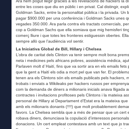
Ara hem pogut llegir gràcies a les revelacions de hackers la d
entre les coses que diu en públic i en privat. Cal distingir, expl
Goldman Sacks, entre la personalitat pública i la privada. Un b
pagar $900.000 per una conferència i Goldman Sacks unes q
vegades 350.000. Ara parla contra els tractats comercials, per
cop a Goldman Sachs que ella somiava que mig hemisferi tin
comerç lliure i que totes les fronteres estiguessin obertes. Ella
sempre allò que l’audiència vol sentir.
La Iniciativa Global de Bill, Hillary i Chelsea
L’obra de caritat dels Clinton va tenir sempre molt bona prem
neta i medicines pels africans pobres, assistència mèdica, ajut
Parlaven molt d´Haití, fins que va sortir ara en els emails fets 
que la gent a Haití els odia a mort pel que van fer. El problem
tenen ara els Clintons són els emails publicats pels hackers, mo
trobats i enviats a Wikileaks per hackers russos per empreny
com la demanda de diners a milionaris inicials anava lligada 
contractes i invitacions profitoses pels Clintons i la mateixa as
personal de Hillary al Departament d’Estat era la mateixa que
amb els milionaris donants (!!!!) que molt probablement dem
favors. La Chelsea sembla que a més de pensar que un cert 
robava diners, denunciava la copulació d’interessos personal
donacions. Un cert empleat contestava amb un text que jo trad