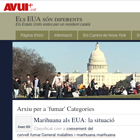
Els EUA són diferents
Els Estats Units vistos per un resident català
Pàgina d'inici
Informació
Els Carrers de Nova York
D
DC
Arxiu per a 'fumar' Categories
Marihuana als EUA: la situació
Joan Gil
Classificat com a
creixement del
cervell
,
fumar
,
General
,
malalties i marihuana
,
marihuana