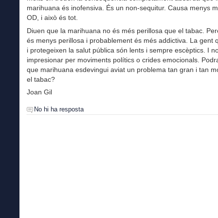
marihuana és inofensiva. És un non-sequitur. Causa menys m
OD, i això és tot.
Diuen que la marihuana no és més perillosa que el tabac. Pe
és menys perillosa i probablement és més addictiva. La gent q
i protegeixen la salut pública són lents i sempre escèptics. I n
impresionar per moviments polítics o crides emocionals. Podra
que marihuana esdevingui aviat un problema tan gran i tan m
el tabac?
Joan Gil
No hi ha resposta