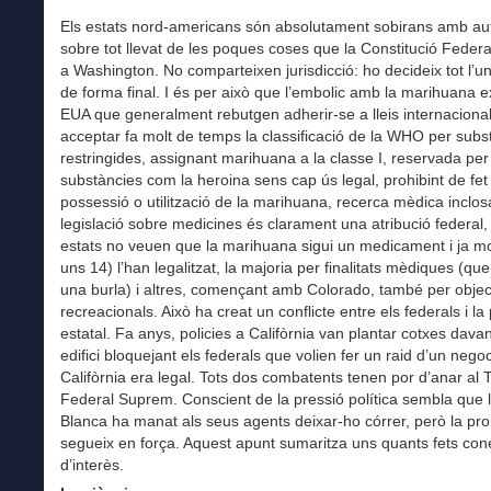
Els estats nord-americans són absolutament sobirans amb aut
sobre tot llevat de les poques coses que la Constitució Federa
a Washington. No comparteixen jurisdicció: ho decideix tot l’un 
de forma final. I és per això que l’embolic amb la marihuana ex
EUA que generalment rebutgen adherir-se a lleis internaciona
acceptar fa molt de temps la classificació de la WHO per subs
restringides, assignant marihuana a la classe I, reservada per
substàncies com la heroina sens cap ús legal, prohibint de fet
possessió o utilització de la marihuana, recerca mèdica inclos
legislació sobre medicines és clarament una atribució federal,
estats no veuen que la marihuana sigui un medicament i ja mo
uns 14) l’han legalitzat, la majoria per finalitats mèdiques (qu
una burla) i altres, començant amb Colorado, també per objec
recreacionals. Això ha creat un conflicte entre els federals i la 
estatal. Fa anys, policies a Califòrnia van plantar cotxes dava
edifici bloquejant els federals que volien fer un raid d’un nego
Califòrnia era legal. Tots dos combatents tenen por d’anar al 
Federal Suprem. Conscient de la pressió política sembla que 
Blanca ha manat als seus agents deixar-ho córrer, però la pro
segueix en força. Aquest apunt sumaritza uns quants fets con
d’interès.