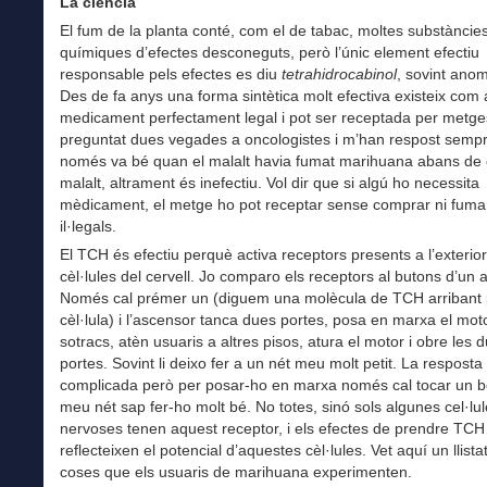
La ciència
El fum de la planta conté, com el de tabac, moltes substàncie
químiques d’efectes desconeguts, però l’únic element efectiu
responsable pels efectes es diu
tetrahidrocabinol
, sovint ano
Des de fa anys una forma sintètica molt efectiva existeix com 
medicament perfectament legal i pot ser receptada per metge
preguntat dues vegades a oncologistes i m’han respost semp
només va bé quan el malalt havia fumat marihuana abans de
malalt, altrament és inefectiu. Vol dir que si algú ho necessita
mèdicament, el metge ho pot receptar sense comprar ni fuma
il·legals.
El TCH és efectiu perquè activa receptors presents a l’exterio
cèl·lules del cervell. Jo comparo els receptors al butons d’un 
Només cal prémer un (diguem una molècula de TCH arribant 
cèl·lula) i l’ascensor tanca dues portes, posa en marxa el moto
sotracs, atèn usuaris a altres pisos, atura el motor i obre les 
portes. Sovint li deixo fer a un nét meu molt petit. La resposta
complicada però per posar-ho en marxa només cal tocar un bo
meu nét sap fer-ho molt bé. No totes, sinó sols algunes cel·lu
nervoses tenen aquest receptor, i els efectes de prendre TCH
reflecteixen el potencial d’aquestes cèl·lules. Vet aquí un llista
coses que els usuaris de marihuana experimenten.