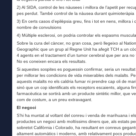
2) Al SIDA, control de les nàusees i millora de l’apetit per recu
pes perdut. També control de la nàusea durant quimioteràpia
3) En certs casos d’epilèpsia greu, fins i tot en nens, millora i 
nombre de convulsions
4) Múltiple esclerosi, on podria controlar els espasms muscul
Sobre la cura del càncer, no gran cosa, però llegeixo al Nation
Geographic que un grup al Regne Unit ha afegit TCH a un còc
4 agents en el tractament d’un tumor cerebral que per ara no 
No es coneixen encara els resultats.
Si aquestes sospites es poguessin confirmar, seria un resultat
per millorar les condicions de vida miserables dels malalts. Pe
aquests malalts no els caldria fumar ni prendre cap oli de ma
sinó que un cop identificats els receptors escaients, alguna fi
farmacèutica se sortirà amb un producte sintètic millor, que v
com de costum, a un preu extravagant.
El negoci
S’hi ha muntat al voltant del conreu i venda de marihuana i el
productes un negoci amb moltíssims diners que, als estats pe
sobretot Califòrnia i Colorado, ha resultant en conreus gegant
altament automàtics i moderns, amb relativament pocs product