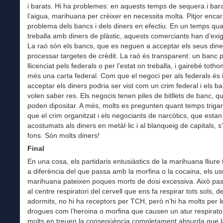
i barats. Hi ha problemes: en aquests temps de sequera i bara
l’aigua, marihuana per crèixer en necessita molta. Pitjor encar
problema dels bancs i dels diners en efectiu. En un temps qu
treballa amb diners de plàstic, aquests comerciants han d’exigi
La raó són els bancs, que es neguen a acceptar els seus dine
processar targetes de crèdit. La raó és transparent: un banc p
llicenciat pels federals o per l’estat on treballa, i gairebé toth
més una carta federal. Com que el negoci per als federals és il
acceptar els diners podria ser vist com un crim federal i els b
volen saber res. Els negocis tenen piles de bitllets de banc, q
poden dipositar. A més, molts es pregunten quant temps triga
que el crim organitzat i els negociants de narcòtics, que estan
acostumats als diners en metàl·lic i al blanqueig de capitals, s’
fons. Són molts diners!
Final
En una cosa, els partidaris entusiàstics de la marihuana lliure
a diferència del que passa amb la morfina o la cocaina, els us
marihuana pateixen poques morts de dosi excessiva. Això pa
al centre respiratori del cervell que ens fa respirar tots sols, d
adormits, no hi ha receptors per TCH, però n’hi ha molts per le
drogues com l’heroina o morfina que causen un atur respirator
molts en treuen la conseqüència completament absurda que l