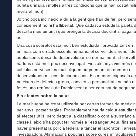
bufeta urinària i moltes altres condicions que ja han costat mi
morts al món).
Jo tinc poca inclinació a dir a la gent què han de fer, però sen
coneixement no hi ha llibertat. Que cadascú estudïi la paleta 
descrita més amunt i que prengui la decisió decidint si paga l
no.
Una cosa sobretot està molt ben estudiada i provada tant en
animals com en adolescents humans: el cervell dels nens i de
adolescents deixa de desenvolupar-se normalment. El cervell 
nadons està molt poc desenvolupat. Fins als anys vint més o
cèl·lules nervoses es multipliquen augmentant en nombre i
desenvolupen milions de connexions. Els menors exposats a
pateixen de defectes greus, canvien la personalitat i no són 
fet és una renúncia de l’adolescent a ser com hauria pogut ser
Els efectes sobre la salut
La marihuana ha estat utilitzada per certes formes de medici
per anys, potser segles. Probablement hauria calgut estudiar 
té efectes útils, però degut a la classificació com a substància
classe I, això s’ha pogut fer només a l’estranger. Aquí, fins ar
haver presentat la policia federal a tancar el laboratori i arrest
investigadors. Afirmacions populars sobre cures miraculoses 