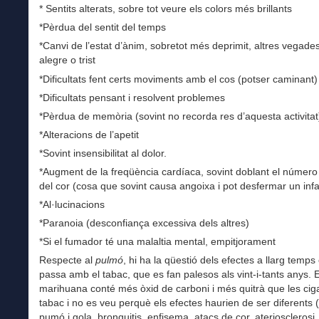
* Sentits alterats, sobre tot veure els colors més brillants
*Pèrdua del sentit del temps
*Canvi de l’estat d’ànim, sobretot més deprimit, altres vegad
alegre o trist
*Dificultats fent certs moviments amb el cos (potser caminant)
*Dificultats pensant i resolvent problemes
*Pèrdua de memòria (sovint no recorda res d’aquesta activitat
*Alteracions de l’apetit
*Sovint insensibilitat al dolor.
*Augment de la freqüència cardíaca, sovint doblant el número
del cor (cosa que sovint causa angoixa i pot desfermar un infa
*Al·lucinacions
*Paranoia (desconfiança excessiva dels altres)
*Si el fumador té una malaltia mental, empitjorament
Respecte al
pulmó
, hi ha la qüestió dels efectes a llarg temp
passa amb el tabac, que es fan palesos als vint-i-tants anys. 
marihuana conté més òxid de carboni i més quitrà que les cig
tabac i no es veu perquè els efectes haurien de ser diferents 
pumó i gola, bronquitis, enfisema, atacs de cor, ateriosclerosi