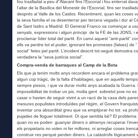
fou traslladat a peu d”Alacant fins l’Escorial i fou enterrat dav
l’altar de la Basílica del Monestir de l’Escorial, fins ser traslla
després al Valle de los Caidos. Recentment, quan les coses v
la seva família el va desenterrar per tercera vegada i dur al 
de Sant Isidro a Madrid. El General Franco va començar a usa
senyals, expressions i algun principi de la FE de las JONS, i 
proclamar líder total del partit. En canvi aquest “anti-partit” c
ells va perdre tot el poder, ignorant les promeses (falses) de “ 
social” fetes pel partit. L’incident descrit tot-seguit demostra 
verdadera la “seva justícia social”.
Compra-venda de barraques al Camp de la Bota
Els que ja tenim molts anys recordem encara el problema gra
algun cop tràgic, de la falta d’habitages, que en aquells temp
sempre pissos, i que va durar molts anys acabada la Guerra. 
impossibilitat de trobar un pis, molta gent sobretot jove no es
casar o havien de seguir vivint a un racó de la casa dels pares
mesures populistes introduïdes pel règim, el Govern franquist
inventar una absurditat greu que va empitjorar-ho tot: va prohi
pujades de lloguer totalment. Oi que sembla bé? El problema
quan no es poden guanyar diners o almenys recuperar l’inves
els propietaris no volen ni fer millores, ni arreglar coses trenc
construir res perquè perden diners. La catàstrofe lògicament 