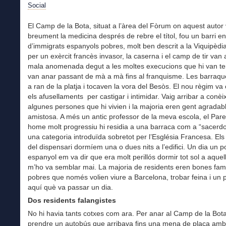
Social
El Camp de la Bota, situat a l’àrea del Fòrum on aquest autor 
breument la medicina després de rebre el títol, fou un barri 
d’immigrats espanyols pobres, molt ben descrit a la Viquipèdi
per un exèrcit francès invasor, la caserna i el camp de tir van 
mala anomenada degut a les moltes execucions que hi van tenir
van anar passant de mà a mà fins al franquisme. Les barraq
a ran de la platja i tocaven la vora del Besòs. El nou règim va
els afusellaments per castigar i intimidar. Vaig arribar a conèi
algunes persones que hi vivien i la majoria eren gent agradabl
amistosa. A més un antic professor de la meva escola, el Pare
home molt progressiu hi residia a una barraca com a “sacerdo
una categoria introduïda sobretot per l’Església Francesa. El
del dispensari dormíem una o dues nits a l’edifici. Un dia un po
espanyol em va dir que era molt perillós dormir tot sol a aquell
m’ho va semblar mai. La majoria de residents eren bones famí
pobres que només volien viure a Barcelona, trobar feina i un p
aquí què va passar un dia.
Dos residents falangistes
No hi havia tants cotxes com ara. Per anar al Camp de la Bota
prendre un autobús que arribava fins una mena de plaça am