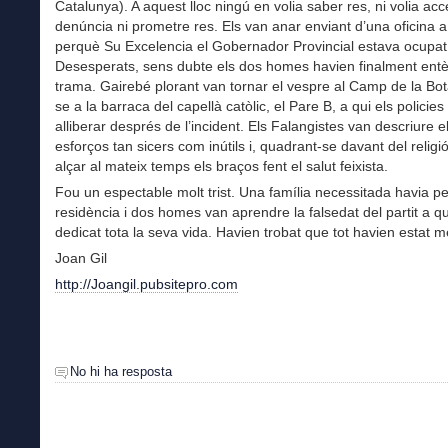
Catalunya). A aquest lloc ningú en volia saber res, ni volia ac
denúncia ni prometre res. Els van anar enviant d’una oficina a
perquè Su Excelencia el Gobernador Provincial estava ocupat
Desesperats, sens dubte els dos homes havien finalment entè
trama. Gairebé plorant van tornar el vespre al Camp de la Bota
se a la barraca del capellà catòlic, el Pare B, a qui els policies
alliberar després de l’incident. Els Falangistes van descriure e
esforços tan sicers com inútils i, quadrant-se davant del religi
alçar al mateix temps els braços fent el salut feixista.
Fou un espectable molt trist. Una família necessitada havia pe
residència i dos homes van aprendre la falsedat del partit a q
dedicat tota la seva vida. Havien trobat que tot havien estat m
Joan Gil
http://Joangil.pubsitepro.com
No hi ha resposta