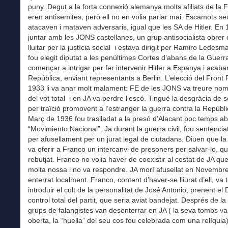
puny. Degut a la forta connexió alemanya molts afiliats de la 
eren antisemites, però ell no en volia parlar mai. Escamots s
atacaven i mataven adversaris, igual que les SA de Hitler. En
juntar amb les JONS castellanes, un grup antisocialista obrer
lluitar per la justícia social i estava dirigit per Ramiro Ledes
fou elegit diputat a les penúltimes Cortes d’abans de la Guerra
començar a intrigar per fer intervenir Hitler a Espanya i acaba
República, enviant representants a Berlin. L’elecció del Front
1933 li va anar molt malament: FE de les JONS va treure no
del vot total i en JA va perdre l’escó. Tingué la desgràcia de s
per traïció promovent a l’estranger la guerra contra la Repúbli
Març de 1936 fou traslladat a la presó d’Alacant poc temps a
“Movimiento Nacional”. Ja durant la guerra civil, fou sentencia
per afusellament per un jurat legal de ciutadans. Diuen que l
va oferir a Franco un intercanvi de presoners per salvar-lo, q
rebutjat. Franco no volia haver de coexistir al costat de JA que 
molta nossa i no va respondre. JA morí afusellat en Novembre
enterrat localment. Franco, content d’haver-se lliurat d’ell, va t
introduir el cult de la personalitat de José Antonio, prenent el 
control total del partit, que seria aviat bandejat. Després de l
grups de falangistes van desenterrar en JA ( la seva tombs v
oberta, la “huella” del seu cos fou celebrada com una relíquia).