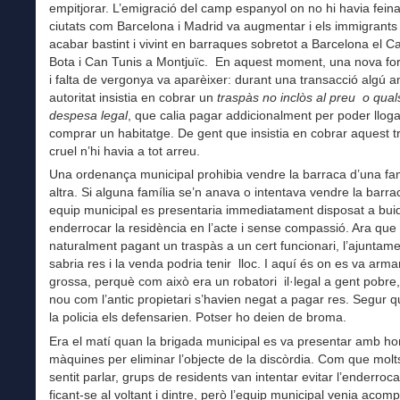
empitjorar. L’emigració del camp espanyol on no hi havia feina
ciutats com Barcelona i Madrid va augmentar i els immigrants
acabar bastint i vivint en barraques sobretot a Barcelona el C
Bota i Can Tunis a Montjuïc. En aquest moment, una nova fo
i falta de vergonya va aparèixer: durant una transacció algú 
autoritat insistia en cobrar un
traspàs no inclòs al preu o quals
despesa legal
, que calia pagar addicionalment per poder lloga
comprar un habitatge. De gent que insistia en cobrar aquest t
cruel n’hi havia a tot arreu.
Una ordenança municipal prohibia vendre la barraca d’una fam
altra. Si alguna família se’n anava o intentava vendre la barra
equip municipal es presentaria immediatament disposat a buid
enderrocar la residència en l’acte i sense compassió. Ara que
naturalment pagant un traspàs a un cert funcionari, l’ajuntam
sabria res i la venda podria tenir lloc. I aquí és on es va armar
grossa, perquè com això era un robatori il·legal a gent pobre, 
nou com l’antic propietari s’havien negat a pagar res. Segur que
la policia els defensarien. Potser ho deien de broma.
Era el matí quan la brigada municipal es va presentar amb ho
màquines per eliminar l’objecte de la discòrdia. Com que molt
sentit parlar, grups de residents van intentar evitar l’enderro
ficant-se al voltant i dintre, però l’equip municipal venia acom