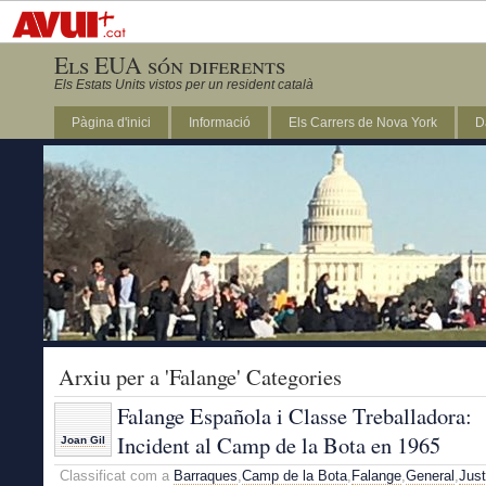
Els EUA són diferents
Els Estats Units vistos per un resident català
Pàgina d'inici
Informació
Els Carrers de Nova York
D
DC
Arxiu per a 'Falange' Categories
Falange Española i Classe Treballadora:
Incident al Camp de la Bota en 1965
Joan Gil
Classificat com a
Barraques
,
Camp de la Bota
,
Falange
,
General
,
Just