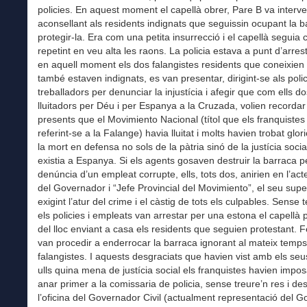
policies. En aquest moment el capellà obrer, Pare B va interve
aconsellant als residents indignats que seguissin ocupant la b
protegir-la. Era com una petita insurrecció i el capellà seguia c
repetint en veu alta les raons. La policia estava a punt d’arres
en aquell moment els dos falangistes residents que coneixien e
també estaven indignats, es van presentar, dirigint-se als polic
treballadors per denunciar la injustícia i afegir que com ells do
lluitadors per Déu i per Espanya a la Cruzada, volien recordar 
presents que el Movimiento Nacional (títol que els franquiste
referint-se a la Falange) havia lluitat i molts havien trobat glo
la mort en defensa no sols de la pàtria sinó de la justícia soci
existia a Espanya. Si els agents gosaven destruir la barraca p
denúncia d’un empleat corrupte, ells, tots dos, anirien en l’acte
del Governador i “Jefe Provincial del Movimiento”, el seu super
exigint l’atur del crime i el càstig de tots els culpables. Sense t
els policies i empleats van arrestar per una estona el capellà p
del lloc enviant a casa els residents que seguien protestant. F
van procedir a enderrocar la barraca ignorant al mateix temps
falangistes. I aquests desgraciats que havien vist amb els seu
ulls quina mena de justícia social els franquistes havien impos
anar primer a la comissaria de policia, sense treure’n res i de
l’oficina del Governador Civil (actualment representació del G