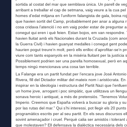
sortida al costat del mar que semblava única. Un parell de ve
arribant a treballar el cap de setmana, vaig veure a la cua pe
homes d’edat mitjana en l’uniform falangista de gala, boina roj
que havien sortit del Camp, probablement per anar a alguna r
cosa cridava l’atenció i no em vaig poder estar de preguntar a
conegut qui eren i què feien. Estan bojos, em van respondre. 
havien lluitat amb els Nacionales durant la Cruzada (com a
la Guerra Civil) i havien guanyat medalles i conegut gent pode
haurien pogut treure’n molt, però ells enlloc d’aprofitar-se’n pr
viure com tants espanyols en la miséria lluitant per la justícia s
Possiblement podrien ser una parella homosexual, però en aq
temps ningú mencionava una cosa tan terrible.
La Falange era un partit fundat per l’encara jove José Antoni
Rivera, fill del Dictador militar del mateix nom i aristòcrata. En
inspirar en la ideologia i estructura del Partit Nazi que l’enllue
un home jove, arrogant i poc simpàtic, que utilitzava un lleng
sonava heroic i antiquat, a més de pretensiós. “Tenemos Volu
Imperio. Creemos que España volverà a buscar su gloria y s
por las rutas del mar.” Qui s’hi interessi, pot llegir els 20 punts
programàtics escrits per al seu partit. En els seus discursos e
sovint amenaçador i cruel. Perquè calia ser amistós i tolerant
que molestaven? Ell defensava la dialèctica necessària dels 