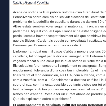
Catolica
,
General
,
Pedofilia
Acaba de sortir a la llum publica l’informe d’un Gran Jurat de l
Pennsilvània sobre com sis de les vuit diòceses de l’estat han t
problema de la pedofília de capellans durant els darrers 60 o
Altres estats semblen voler seguir el mateix camí i encara en
parlar més. Aquest cop, el Papa Francesc ha estat obligat a
perdó i sembla haver acceptat finalment allò que semblava im
que els Bisbes i Cardenals poguin ser investigats i castigats 
Demanar perdó sense fer reformes no satisfà.
L’informe ha trobat uns mil casos d’abús a menors per uns 30
capellans, tot conegut per la diòcesi i amagat, amb l’informe fi
vegades tancat a una caixa per la qual només el Bisbe tenia u
Els culpables foren encoberts i simplement re-assignats. Semp
encobriment i tolerància d’una cosa tan intolerable. És el mat
fidels de tot el món denuncien, als EUA, com a Irlanda, com a 
com a Austràlia, com a… Considerant la doctrina catòlica i la lle
sobre el cas, com ha estat possible que tants bisbes per tot e
tant de temps amb tan poques excepcions fessin el mateix? E
bisbes han d’anar a Roma a fer un curset abans de prendre p
Que els explicaven sobre el problema?
El començament: la denúncia
inútil
del monjo benedictí 