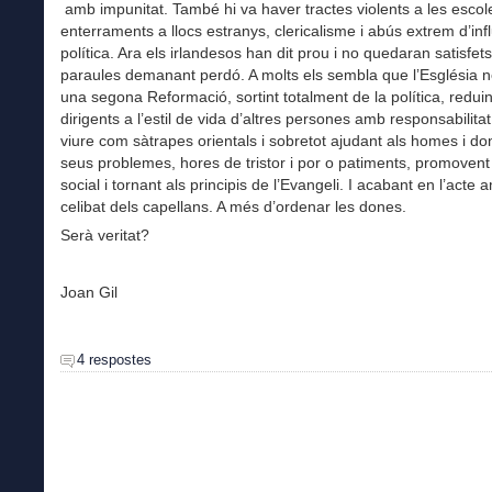
amb impunitat. També hi va haver tractes violents a les escol
enterraments a llocs estranys, clericalisme i abús extrem d’inf
política. Ara els irlandesos han dit prou i no quedaran satisfe
paraules demanant perdó. A molts els sembla que l’Església n
una segona Reformació, sortint totalment de la política, reduin
dirigents a l’estil de vida d’altres persones amb responsabilitat
viure com sàtrapes orientals i sobretot ajudant als homes i do
seus problemes, hores de tristor i por o patiments, promovent 
social i tornant als principis de l’Evangeli. I acabant en l’acte 
celibat dels capellans. A més d’ordenar les dones.
Serà veritat?
Joan Gil
4 respostes