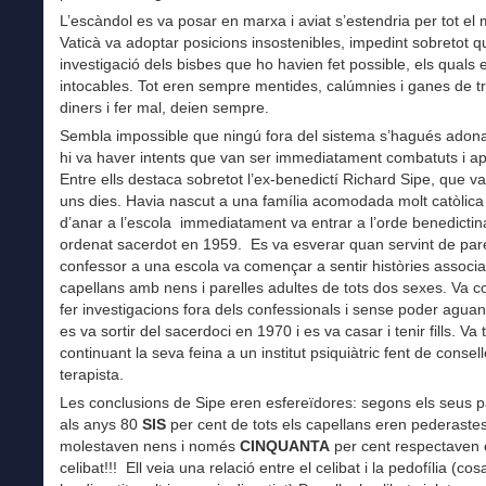
L’escàndol es va posar en marxa i aviat s’estendria per tot el 
Vaticà va adoptar posicions insostenibles, impedint sobretot q
investigació dels bisbes que ho havien fet possible, els quals 
intocables. Tot eren sempre mentides, calúmnies i ganes de t
diners i fer mal, deien sempre.
Sembla impossible que ningú fora del sistema s’hagués adonat
hi va haver intents que van ser immediatament combatuts i a
Entre ells destaca sobretot l’ex-benedictí Richard Sipe, que va
uns dies. Havia nascut a una família acomodada molt catòlica
d’anar a l’escola immediatament va entrar a l’orde benedictina
ordenat sacerdot en 1959. Es va esverar quan servint de par
confessor a una escola va començar a sentir històries associa
capellans amb nens i parelles adultes de tots dos sexes. Va 
fer investigacions fora dels confessionals i sense poder agua
es va sortir del sacerdoci en 1970 i es va casar i tenir fills. Va 
continuant la seva feina a un institut psiquiàtric fent de consell
terapista.
Les conclusions de Sipe eren esfereïdores: segons els seus p
als anys 80
SIS
per cent de tots els capellans eren pederastes
molestaven nens i només
CINQUANTA
per cent respectaven 
celibat!!! Ell veia una relació entre el celibat i la pedofília (c