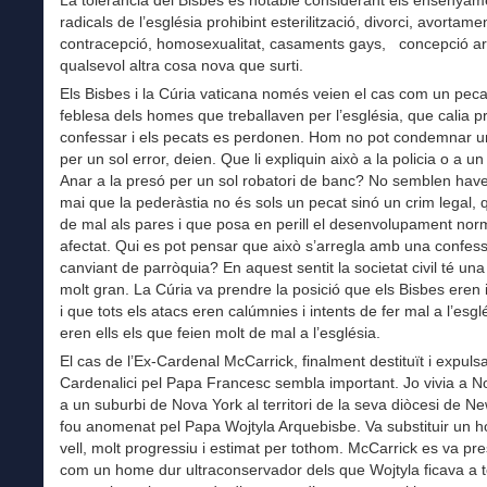
radicals de l’església prohibint esterilització, divorci, avortame
contracepció, homosexualitat, casaments gays, concepció artif
qualsevol altra cosa nova que surti.
Els Bisbes i la Cúria vaticana només veien el cas com un peca
feblesa dels homes que treballaven per l’església, que calia pr
confessar i els pecats es perdonen. Hom no pot condemnar 
per un sol error, deien. Que li expliquin això a la policia o a un
Anar a la presó per un sol robatori de banc? No semblen hav
mai que la pederàstia no és sols un pecat sinó un crim legal, 
de mal als pares i que posa en perill el desenvolupament nor
afectat. Qui es pot pensar que això s’arregla amb una confessi
canviant de parròquia? En aquest sentit la societat civil té un
molt gran. La Cúria va prendre la posició que els Bisbes eren 
i que tots els atacs eren calúmnies i intents de fer mal a l’esgl
eren ells els que feien molt de mal a l’església.
El cas de l’Ex-Cardenal McCarrick, finalment destituït i expulsa
Cardenalici pel Papa Francesc sembla important. Jo vivia a N
a un suburbi de Nova York al territori de la seva diòcesi de 
fou anomenat pel Papa Wojtyla Arquebisbe. Va substituir un 
vell, molt progressiu i estimat per tothom. McCarrick es va pr
com un home dur ultraconservador dels que Wojtyla ficava a t