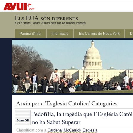
Els EUA són diferents
Els Estats Units vistos per un resident català
Pàgina d'inici
Informació
Els Carrers de Nova York
D
DC
Arxiu per a 'Esglesia Catolica' Categories
Pedofília, la tragèdia que l’Església Catòl
no ha Sabut Superar
Joan Gil
Classificat com a
Cardenal McCarrick
,
Esglesia