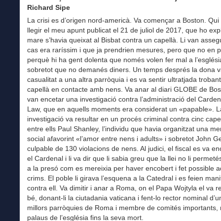
Richard Sipe
La crisi es d’origen nord-americà. Va començar a Boston. Qui 
llegir el meu apunt publicat el 21 de juliol de 2017, que ho exp
mare s’havia queixat al Bisbat contra un capellà. Li van asseg
cas era raríssim i que ja prendrien mesures, pero que no en p
perquè hi ha gent dolenta que només volen fer mal a l’església
sobretot que no demanés diners. Un temps després la dona v
casualitat a una altra parròquia i es va sentir ultratjada troban
capellà en contacte amb nens. Va anar al diari GLOBE de Bos
van encetar una investigació contra l’administració del Carde
Law, que en aquells moments era considerat un «papable». L
investigació va resultar en un procés criminal contra cinc cape
entre ells Paul Shanley, l’individu que havia organitzat una m
social afavorint «l’amor entre nens i adults» i sobretot John 
culpable de 130 violacions de nens. Al judici, el fiscal es va 
el Cardenal i li va dir que li sabia greu que la llei no li permeté
a la presó com es mereixia per haver encobert i fet possible 
crims. El poble li girava l’esquena a la Catedral i es feien man
contra ell. Va dimitir i anar a Roma, on el Papa Wojtyla el va r
bé, donant-li la ciutadania vaticana i fent-lo rector nominal d’u
millors parròquies de Roma i membre de comités importants, r
palaus de l’església fins la seva mort.