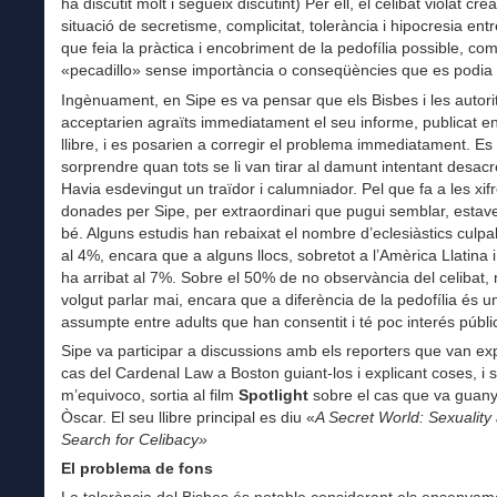
ha discutit molt i segueix discutint) Per ell, el celibat violat cr
situació de secretisme, complicitat, tolerància i hipocresia entr
que feia la pràctica i encobriment de la pedofília possible, com
«pecadillo» sense importància o conseqüències que es podia t
Ingènuament, en Sipe es va pensar que els Bisbes i les autori
acceptarien agraïts immediatament el seu informe, publicat e
llibre, i es posarien a corregir el problema immediatament. Es
sorprendre quan tots se li van tirar al damunt intentant desacre
Havia esdevingut un traïdor i calumniador. Pel que fa a les xif
donades per Sipe, per extraordinari que pugui semblar, estav
bé. Alguns estudis han rebaixat el nombre d’eclesiàstics culpa
al 4%, encara que a alguns llocs, sobretot a l’Amèrica Llatina i
ha arribat al 7%. Sobre el 50% de no observància del celibat, 
volgut parlar mai, encara que a diferència de la pedofília és u
assumpte entre adults que han consentit i té poc interés públi
Sipe va participar a discussions amb els reporters que van ex
cas del Cardenal Law a Boston guiant-los i explicant coses, i s
m’equivoco, sortia al film
Spotlight
sobre el cas que va guany
Òscar. El seu llibre principal es diu «
A Secret World: Sexuality
Search for Celibacy»
El problema de fons
La tolerància del Bisbes és notable considerant els ensenyam