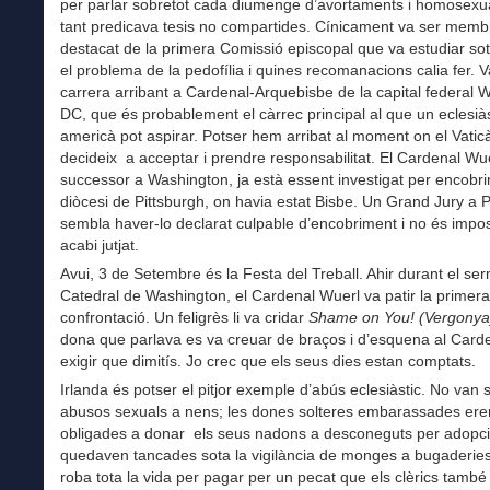
per parlar sobretot cada diumenge d’avortaments i homosexuali
tant predicava tesis no compartides. Cínicament va ser memb
destacat de la primera Comissió episcopal que va estudiar so
el problema de la pedofília i quines recomanacions calia fer. V
carrera arribant a Cardenal-Arquebisbe de la capital federal 
DC, que és probablement el càrrec principal al que un eclesiàs
americà pot aspirar. Potser hem arribat al moment on el Vatic
decideix a acceptar i prendre responsabilitat. El Cardenal Wue
successor a Washington, ja està essent investigat per encobri
diòcesi de Pittsburgh, on havia estat Bisbe. Un Grand Jury a 
sembla haver-lo declarat culpable d’encobriment i no és impo
acabi jutjat.
Avui, 3 de Setembre és la Festa del Treball. Ahir durant el ser
Catedral de Washington, el Cardenal Wuerl va patir la primera
confrontació. Un feligrès li va cridar
Shame on You! (Vergonya
dona que parlava es va creuar de braços i d’esquena al Carde
exigir que dimitís. Jo crec que els seus dies estan comptats.
Irlanda és potser el pitjor exemple d’abús eclesiàstic. No van s
abusos sexuals a nens; les dones solteres embarassades ere
obligades a donar els seus nadons a desconeguts per adopció
quedaven tancades sota la vigilància de monges a bugaderies
roba tota la vida per pagar per un pecat que els clèrics tamb