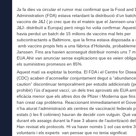
Ja fa dies va circular el rumor mai confirmat que la Food and
Administration (FDA) estava retardant la distribució d’un batc
vaccins de J&J ( jo crec que és el mateix que el Jannsen-una fi
J&J- distribuït a Europa) però ningú ho volia confirmar. Aquest
havia perdut un batch de 15 milions de vaccins mal fets per
subcontractants a Baltimore, que la firma estava disposada a 
amb vaccins propis fets a una fàbrica d’Holanda, probablement 
Janssen. Fins ara havien aconseguit distribuir només uns 7 mi
EUA.Ahir van anunciar sense explicacions que es veien obligat
els suministres promesos en 85%.
Aquest matí va explotar la bomba. El FDA i el Centre for Dise
(CDC) acaben d’aconsellar conjuntament degut a “abundance
caution” discontinuar temporalment per estudis addicionals (p
prohibir) l’ús d’aquest vaccí, un dels tres aprovats als EUA a
eficàcia menor que els altres dos de Pfizer i Moderna que fins
han creat cap problema. Reaccionant immediatament el Gove
n’ha aturat l’administració als centres de vaccinació federals 
estats (i les 8 colònies) hauran de decidir com vulguin. Què v
durant els assaigs durant la Fase 3 abans de l’autorització de
Han revisat els protocols. Hi va haver només 1 sol cas entre 
voluntaris i els experts van pensar que no tenia significat.