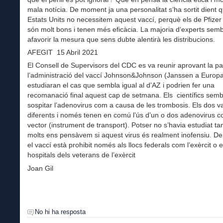
mala notícia. De moment ja una personalitat s’ha sortit dient q
Estats Units no necessitem aquest vaccí, perquè els de Pfize
són molt bons i tenen més eficàcia. La majoria d‘experts sem
afavorir la mesura que sens dubte alentirà les distribucions.
AFEGIT 15 Abril 2021
El Consell de Supervisors del CDC es va reunir aprovant la p
l’administració del vaccí Johnson&Johnson (Janssen a Europa
estudiaran el cas que sembla igual al d’AZ i podrien fer una
recomanació final aquest cap de setmana. Els científics sem
sospitar l’adenovirus com a causa de les trombosis. Els dos v
diferents i només tenen en comú l’ús d’un o dos adenovirus 
vector (instrument de transport). Potser no s’havia estudiat t
molts ens pensàvem si aquest virus és realment inofensiu. 
el vaccí està prohibit només als llocs federals com l’exèrcit o e
hospitals dels veterans de l’exèrcit
Joan Gil
No hi ha resposta