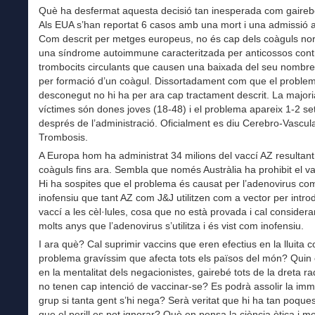
Què ha desfermat aquesta decisió tan inesperada com gaireb
Als EUA s’han reportat 6 casos amb una mort i una admissió a
Com descrit per metges europeus, no és cap dels coàguls no
una síndrome autoimmune caracteritzada per anticossos cont
trombocits circulants que causen una baixada del seu nombr
per formació d’un coàgul. Dissortadament com que el proble
desconegut no hi ha per ara cap tractament descrit. La major
víctimes són dones joves (18-48) i el problema apareix 1-2 s
després de l’administració. Oficialment es diu Cerebro-Vascul
Trombosis.
A Europa hom ha administrat 34 milions del vaccí AZ resultan
coàguls fins ara. Sembla que només Austràlia ha prohibit el v
Hi ha sospites que el problema és causat per l’adenovirus c
inofensiu que tant AZ com J&J utilitzen com a vector per introd
vaccí a les cèl·lules, cosa que no està provada i cal considera
molts anys que l’adenovirus s’utilitza i és vist com inofensiu.
I ara què? Cal suprimir vaccins que eren efectius en la lluita c
problema gravíssim que afecta tots els països del món? Quin 
en la mentalitat dels negacionistes, gairebé tots de la dreta ra
no tenen cap intenció de vaccinar-se? Es podrà assolir la imm
grup si tanta gent s’hi nega? Serà veritat que hi ha tan poque
que el perill es pot ignorar? Què en pensa la ciència ètica i m