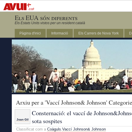
Els EUA són diferents
Els Estats Units vistos per un resident català
Pàgina d'inici
Informació
Els Carrers de Nova York
D
DC
Arxiu per a 'Vaccí Johnson& Johnson' Categori
Consternació: el vaccí de Johnson&John
sota sospites
Joan Gil
Classificat com a
Coàguls
,
Vaccí Johnson& Johnson