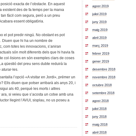
i posició exacta de l’obstacle. En aquest
agost 2019
 existent des de fa temps per la marxa
juliol 2019
tan fàcil com segura, però a un preu
Acabara essent obligatòria.
juny 2019
maig 2019
no el pot predir ningú. No obstant es pot
abril 2019
en. Diuen que hi ha un nombre de
març 2019
, com totes les innovacions, s’aniran
actuals són molt diferents dels que hi havia fa
febrer 2019
 de col·lisions en són exemples clars de coses
gener 2019
a qüestió del preu sens dubte reduirà la
 aturar-les.
desembre 2018
 pantalla l’opció «A visitar en Jordi», prémer un
novembre 2018
o? Ells diuen que potser arribarà als anys 20, i
octubre 2018
sigui als 40, perquè les morts i altres
setembre 2018
er ara, si veieu que s’acosta un cotxe amb una
ductor llegint l’AVUI, sisplau, no us poseu a
agost 2018
juliol 2018
juny 2018
maig 2018
abril 2018