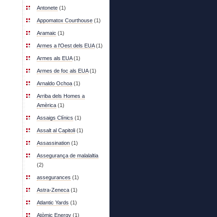
Antonete
(1)
Appomatox Courthouse
(1)
Aramaic
(1)
Armes a l'Oest dels EUA
(1)
Armes als EUA
(1)
Armes de foc als EUA
(1)
Arnaldo Ochoa
(1)
Arriba dels Homes a
Amèrica
(1)
Assaigs Clínics
(1)
Assalt al Capitoli
(1)
Assassination
(1)
Assegurança de malalaltia
(2)
assegurances
(1)
Astra-Zeneca
(1)
Atlantic Yards
(1)
Atòmic Energy
(1)