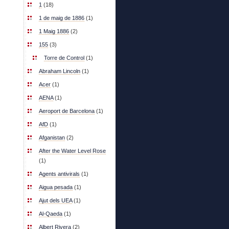
1
(18)
1 de maig de 1886
(1)
1 Maig 1886
(2)
155
(3)
Torre de Control
(1)
Abraham Lincoln
(1)
Acer
(1)
AENA
(1)
Aeroport de Barcelona
(1)
AfD
(1)
Afganistan
(2)
After the Water Level Rose
(1)
Agents antivirals
(1)
Aigua pesada
(1)
Ajut dels UEA
(1)
Al-Qaeda
(1)
Albert Rivera
(2)