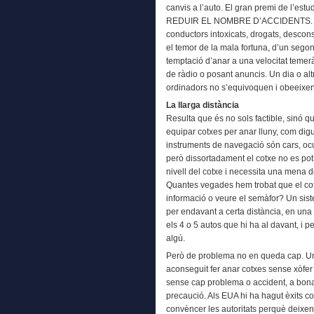
canvis a l’auto. El gran premi de l’est
REDUIR EL NOMBRE D’ACCIDENTS. Per
conductors intoxicats, drogats, descons
el temor de la mala fortuna, d’un segon 
temptació d’anar a una velocitat temer
de ràdio o posant anuncis. Un dia o alt
ordinadors no s’equivoquen i obeeixen
La llarga distància
Resulta que és no sols factible, sinó q
equipar cotxes per anar lluny, com di
instruments de navegació són cars, oc
però dissortadament el cotxe no es pot
nivell del cotxe i necessita una mena de 
Quantes vegades hem trobat que el cot
informació o veure el semàfor? Un sist
per endavant a certa distància, en una
els 4 o 5 autos que hi ha al davant, i per
algú.
Però de problema no en queda cap. 
aconseguit fer anar cotxes sense xòfer
sense cap problema o accident, a bona ve
precaució. Als EUA hi ha hagut èxits c
convèncer les autoritats perquè deixen