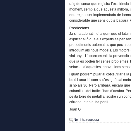
raig de sonar que registra l’existència 
moment, sembla que aquesta millora, ja
enrere, pot ser implementada de forma 
considerable que sens dubte baixarà. 
Prediccions
Ja s’ha adonat molta gent que el futur 
explicar allò que els experts es pens
procediments automàtics que poc a poc
introduint als nous models. Els motors 
vint anys. L’aparcament i la prevenció
que ja es poden fer sense problemes. L
velocitat d’aquestes innovacions sense
I quan podrem pujar al cotxe, triar a la
botó i anar-hi com si s’estigués al metr
si no als 30. Però arribarà, encara que 
calamitats del tràfic s’han d’acabar. P
petita torre de metall al sostre i un con
córrer que no hi ha perill.
Joan Gil
No hi ha resposta