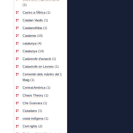
(1)
Castro a l’Àfrica
(1)
Catalan Vaults
(1)
Catalanofòbia
(1)
Catalonia
(10)
catalunya
(4)
Catalunya
(14)
Catàstrofe d’aviació
(1)
Catastrofe en Levees
(1)
Cementiri dels màrtirs del 1
Maig
(1)
Central Amèrica
(1)
Chaos Theory
(1)
Che Guevara
(1)
Ciutadans
(1)
ciutat indígena
(1)
Civil rights
(2)