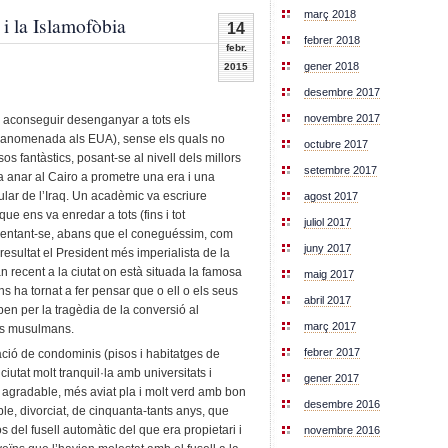
març 2018
i la Islamofòbia
14
febrer 2018
febr.
gener 2018
2015
desembre 2017
novembre 2017
 aconseguir desenganyar a tots els
s anomenada als EUA), sense els quals no
octubre 2017
os fantàstics, posant-se al nivell dels millors
setembre 2017
 anar al Cairo a prometre una era i una
pular de l’Iraq. Un acadèmic va escriure
agost 2017
ue ens va enredar a tots (fins i tot
juliol 2017
entant-se, abans que el coneguéssim, com
juny 2017
resultat el President més imperialista de la
n recent a la ciutat on està situada la famosa
maig 2017
s ha tornat a fer pensar que o ell o els seus
abril 2017
en per la tragèdia de la conversió al
març 2017
es musulmans.
febrer 2017
ció de condominis (pisos i habitatges de
ciutat molt tranquil·la amb universitats i
gener 2017
c agradable, més aviat pla i molt verd amb bon
desembre 2016
le, divorciat, de cinquanta-tants anys, que
del fusell automàtic del que era propietari i
novembre 2016