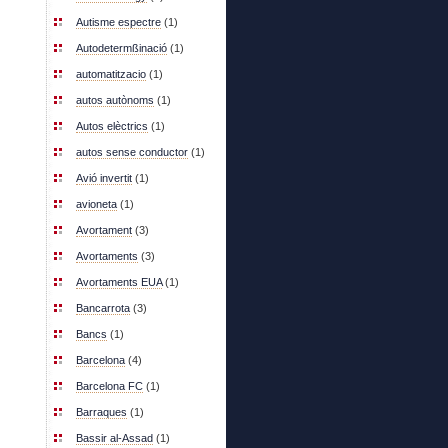
Autisme espectre
(1)
Autodetermßinació
(1)
automatitzacio
(1)
autos autònoms
(1)
Autos elèctrics
(1)
autos sense conductor
(1)
Avió invertit
(1)
avioneta
(1)
Avortament
(3)
Avortaments
(3)
Avortaments EUA
(1)
Bancarrota
(3)
Bancs
(1)
Barcelona
(4)
Barcelona FC
(1)
Barraques
(1)
Bassir al-Assad
(1)