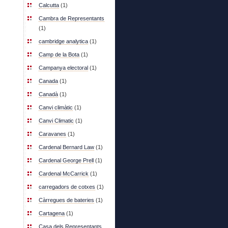
Calcutta
(1)
Cambra de Representants
(1)
cambridge analytica
(1)
Camp de la Bota
(1)
Campanya electoral
(1)
Canada
(1)
Canadà
(1)
Canvi climàtic
(1)
Canvi Climatic
(1)
Caravanes
(1)
Cardenal Bernard Law
(1)
Cardenal George Prell
(1)
Cardenal McCarrick
(1)
carregadors de cotxes
(1)
Càrregues de bateries
(1)
Cartagena
(1)
Casa dels Representants