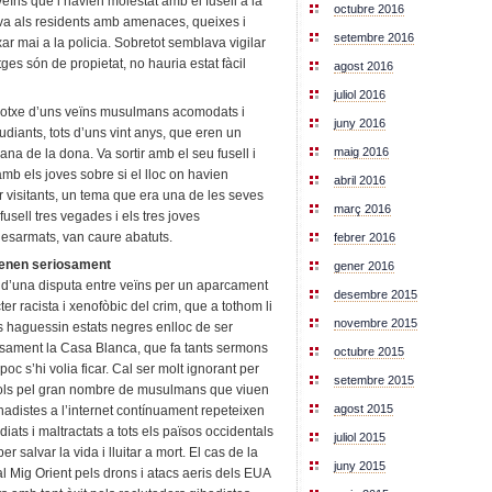
veïns que l’havien molestat amb el fusell a la
octubre 2016
ava als residents amb amenaces, queixes i
setembre 2016
r mai a la policia. Sobretot semblava vigilar
es són de propietat, no hauria estat fàcil
agost 2016
juliol 2016
 cotxe d’uns veïns musulmans acomodats i
juny 2016
udiants, tots d’uns vint anys, que eren un
maig 2016
na de la dona. Va sortir amb el seu fusell i
mb els joves sobre si el lloc on havien
abril 2016
r visitants, un tema que era una de les seves
març 2016
usell tres vegades i els tres joves
sarmats, van caure abatuts.
febrer 2016
prenen seriosament
gener 2016
t d’una disputa entre veïns per un aparcament
desembre 2015
ter racista i xenofòbic del crim, que a tothom li
novembre 2015
ts haguessin estats negres enlloc de ser
sament la Casa Blanca, que fa tants sermons
octubre 2015
oc s’hi volia ficar. Cal ser molt ignorant per
setembre 2015
sols pel gran nombre de musulmans que viuen
agost 2015
hadistes a l’internet contínuament repeteixen
ats i maltractats a tots els països occidentals
juliol 2015
 salvar la vida i lluitar a mort. El cas de la
juny 2015
al Mig Orient pels drons i atacs aeris dels EUA