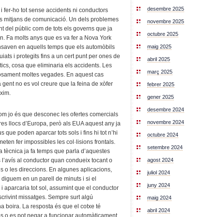
desembre 2025
i fer-ho tot sense accidents ni conductors
als mitjans de comunicació. Un dels problemes
novembre 2025
t del públic com de tots els governs que ja
octubre 2025
en. Fa molts anys que es va fer a Nova York
ensaven en aquells temps que els automòbils
maig 2025
uiats i protegits fins a un cert punt per ones de
abril 2025
ics, cosa que eliminaria els accidents. Les
març 2025
trosament moltes vegades. En aquest cas
 gent no es vol creure que la feina de xòfer
febrer 2025
òxim.
gener 2025
desembre 2024
om jo és que desconec les ofertes comercials
novembre 2024
res llocs d’Europa, però als EUA aquest any ja
que poden aparcar tots sols i fins hi tot n’hi
octubre 2024
ten fer impossibles les col·lisions frontals.
setembre 2024
a tècnica ja fa temps que parla d’aquestes
agost 2024
s l’avís al conductor quan condueix tocant o
ls o les direccions. En algunes aplicacions,
juliol 2024
s diguem en un parell de minuts i si el
juny 2024
a i aparcaria tot sol, assumint que el conductor
scrivint missatges. Sempre surt algú
maig 2024
 boira. La resposta és que el cotxe té
abril 2024
os o es pot negar a funcionar automàticament.