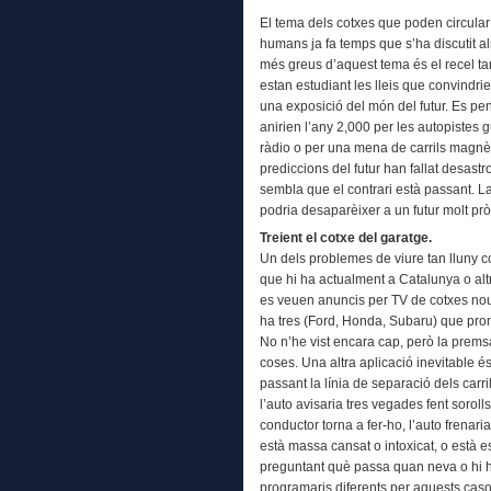
El tema dels cotxes que poden circular 
humans ja fa temps que s’ha discutit 
més greus d’aquest tema és el recel tan
estan estudiant les lleis que convindri
una exposició del món del futur. Es p
anirien l’any 2,000 per les autopistes g
ràdio o per una mena de carrils magnèt
prediccions del futur han fallat desas
sembla que el contrari està passant. La
podria desaparèixer a un futur molt pr
Treient el cotxe del garatge.
Un dels problemes de viure tan lluny c
que hi ha actualment a Catalunya o alt
es veuen anuncis per TV de cotxes nous 
ha tres (Ford, Honda, Subaru) que prome
No n’he vist encara cap, però la prems
coses. Una altra aplicació inevitable é
passant la línia de separació dels carri
l’auto avisaria tres vegades fent soroll
conductor torna a fer-ho, l’auto frenari
està massa cansat o intoxicat, o està e
preguntant què passa quan neva o hi ha
programaris diferents per aquests cas