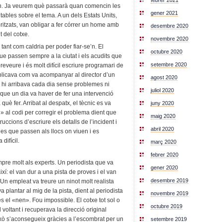
febrer 2021
en. Ja veurem què passarà quan comencin les
gener 2021
tables sobre el tema. A un dels Estats Units,
ritzats, van obligar a fer córrer un home amb
desembre 2020
t del cotxe.
novembre 2020
tant com caldria per poder fiar-se’n. El
octubre 2020
e passen sempre a la ciutat i els acudits que
setembre 2020
reveure i és molt difícil escriure programari de
xplicava com va acompanyar al director d’un
agost 2020
 hi arribava cada dia sense problemes ni
juliol 2020
que un dia va haver de fer una intervenció
uè fer. Arribat al despatx, el tècnic es va
juny 2020
h» al codi per corregir el problema dient que
maig 2020
uccions d’escriure els detalls de l’incident i
abril 2020
des que passen als llocs on viuen i es
difícil.
març 2020
febrer 2020
re molt als experts. Un periodista que va
gener 2020
ixí: el van dur a una pista de proves i el van
desembre 2019
 Un empleat va treure un ninot molt realista
a plantar al mig de la pista, dient al periodista
novembre 2019
s el «nen». Fou impossible. El cotxe tot sol o
octubre 2019
 voltant i recuperava la direcció original
ixò s’aconsegueix gràcies a l’escombrat per un
setembre 2019