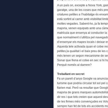
A un país on, excepte a Nova York, gai
garatge, una de les coses que més pr
criatures petites a l’habitatge és enx
està sortint al carrer amb visibilitat l
moltes vegades. Sabent-ho, ja fa temp
majoria, venen equipats amb una càmera
matrícula que ensenya al conductor la 
que normalment s’utilitza pel navegado
d’ensenyar els mapes locals i deixar es
Aquesta tele activada quan el cotxe rec
petites,la qualitat i el baix preu de l
més tenen un segon mecanisme de seg
Sonar que frena el cotxe en sec si hi 
Perquè només al darrere?
Treballant en secret
Fa un parell d’anys Google va anunciar
turisme que podria circular tot sol pel c
fiarien mai. Però va resultar que Googl
majoria de grans marques automobilíst
dir res i que tots creien que aquest de
de les firmes més convençudes es Volv
sempre han fet de tots els accidents mo