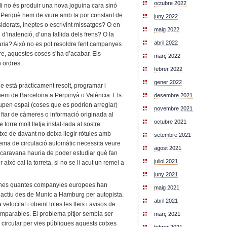
octubre 2022
udi no és produir una nova joguina cara sinó
què hem de viure amb la por constant de
juny 2022
iderats, ineptes o escrivint missatges? O en
maig 2022
d’inatenció, d’una fallida dels frens? O la
abril 2022
ària? Això no es pot resoldre fent campanyes
re, aquestes coses s’ha d’acabar. Els
març 2022
 ordres.
febrer 2022
gener 2022
ue està pràcticament resolt, programar i
guem de Barcelona a Perpinyà o València. Els
desembre 2021
upen espai (coses que es podrien arreglar)
novembre 2021
 fiar de càmeres o informació originada al
octubre 2021
torre molt lletja instal·lada al sostre.
xe de davant no deixa llegir ròtules amb
setembre 2021
ema de circulació automàtic necessita veure
agost 2021
 caravana hauria de poder estudiar què fan
juliol 2021
 això cal la torreta, si no se li acut un remei a
juny 2021
Unes quantes companyies europees han
maig 2021
 actiu des de Munic a Hamburg per autopista,
abril 2021
locitat i obeint totes les lleis i avisos de
omparables. El problema pitjor sembla ser
març 2021
 circular per vies públiques aquests cotxes