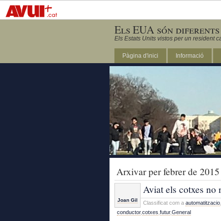
Els EUA són diferents
Els Estats Units vistos per un resident c
Pàgina d'inici
Informació
DC
Arxivar per febrer de 2015
Aviat els cotxes no
Joan Gil
Classificat com a
automatitzacio
conductor
,
cotxes
,
futur
,
General