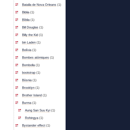
Batalla de Nova Orleans
(1)
Biblia
(1)
Bíblia
(1)
Bill Douglas
(1)
Billy the Kid
(1)
bin Laden
(1)
Bolívia
(1)
Bombes atòmiques
(1)
Bombolla
(1)
bootstrap
(1)
Bòsnia
(1)
Brooklyn
(1)
Brother Island
(1)
Burma
(1)
Aung San Suu Kyi
(1)
Rohingya
(1)
Bystander effect
(1)