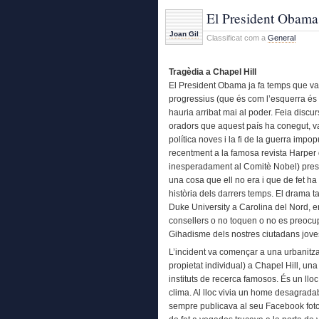
El President Obama 
Joan Gil
Classificat com a
General
Tragèdia a Chapel Hill
El President Obama ja fa temps que va
progressius (que és com l’esquerra é
hauria arribat mai al poder. Feia discurs
oradors que aquest país ha conegut, va
política noves i la fi de la guerra impo
recentment a la famosa revista Harper q
inesperadament al Comitè Nobel) pres
una cosa que ell no era i que de fet ha 
història dels darrers temps. El drama ta
Duke University a Carolina del Nord, en
consellers o no toquen o no es preocup
Gihadisme dels nostres ciutadans jov
L’incident va començar a una urbanitza
propietat individual) a Chapel Hill, una 
instituts de recerca famosos. És un llo
clima. Al lloc vivia un home desagradab
sempre publicava al seu Facebook fotos 