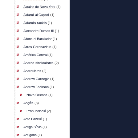
Alcalde de Nova York
(1)
Aldarull al Capitoli
(1)
Aldarulls racials
(1)
Alexandre Dumas fill
(1)
Alfons el Batallador
(1)
Altres Coronavirus
(1)
Amèrica Central
(1)
Anarco-sindicalistes
(2)
Anarquistes
(2)
Andrew Carnegie
(1)
Andrew Jackson
(1)
Nova Orleans
(1)
Anglès
(3)
Pronunciació
(2)
Ante Pavelić
(1)
Antiga Bíblia
(1)
Antígona
(1)