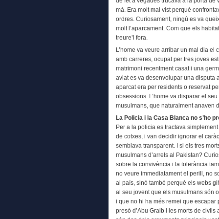
de fet a vegades trucava a la porta de 
mà. Era molt mal vist perquè confront
ordres. Curiosament, ningú es va queixa
molt l’aparcament. Com que els habitatg
treure’l fora.
L’home va veure arribar un mal dia el
amb carreres, ocupat per tres joves est
matrimoni recentment casat i una germa
aviat es va desenvolupar una disputa a
aparcat era per residents o reservat pe
obsessions. L’home va disparar el seu f
musulmans, que naturalment anaven de
La Policia i la Casa Blanca no s’ho 
Per a la policia es tractava simplemen
de cotxes, i van decidir ignorar el caràc
semblava transparent. I si els tres mor
musulmans d’arrels al Pakistan? Curio
sobre la convivència i la tolerància tamp
no veure immediatament el perill, no 
al país, sinó també perquè els webs gi
al seu jovent que els musulmans són odi
i que no hi ha més remei que escapar per
presó d’Abu Graib i les morts de civils 