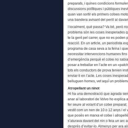
preparats, i quines condicions formul
discussions polítiques i públiques inevi
quan van sortir els primers cotxes moto
una bandera avisant del perill al davan
I localment, què passa? Va bé, però no 
problema són les coses inesperades qu
te la gent pel carrer, que no es poden p
reacció. En un article, un periodista e
programa de casa seva a la feina i que
necessitar intervencions humanes fins 
d’emergència perquè el cotxe no sabia q
posar a treballar en l’acte en un «patc
tots els conductors de prova tenien instr
enviar-li en l’acte. Les coses inespera
belluguen homes, vet aquí un problema 
Atropellant un ninot
Hi ha una demostració que agrada semp
anar al laboratori de Volvo ho explica a
fer seure al volant d’un cotxe preparat.
vestit com un nen de 10 o 12 anys i el v
que posés en marxa el cotxe i atropellé
s’aturava davant del nin o feia un arc al
després d’evitar-lo. Almenys per ara a