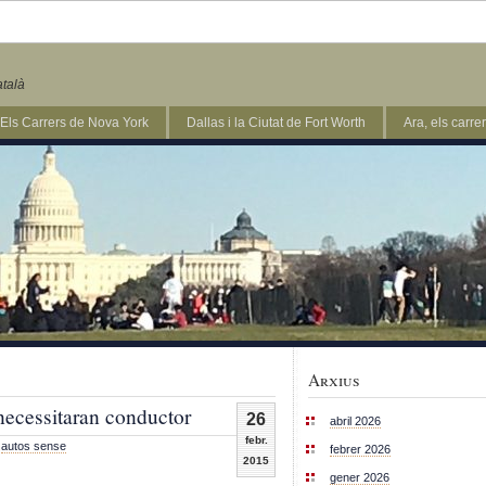
atalà
Els Carrers de Nova York
Dallas i la Ciutat de Fort Worth
Ara, els carr
Arxius
 necessitaran conductor
26
abril 2026
febr.
,
autos sense
febrer 2026
2015
gener 2026