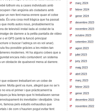
març 2024
rebé tothom viu a cases individuals amb
febrer 2024
eocupen i fan angúnia als ciutadans amb
ampar un nen fent marxa enrere quan el cotxe
gener 2024
imitada. És una cosa molt tràgica que ha passat
desembre 2023
s que molts autos nous, probablement la
novembre 2023
 de televisió instal·lada al costat de la
imatge de darrere a la petita pantalla de vídeo
octubre 2023
r o el GPS (amb la funció principal
setembre 2023
criure o buscar l’adreça on es vol anar).
ula fou possible gràcies a les mides tan
agost 2023
es càmeres modernes. Hi ha alguns cotxes que a
juliol 2023
uretat encara més contundent: un sistema
juny 2023
ha un obstacle de qualsevol mena al darrere.
maig 2023
abril 2023
març 2023
 que estaven treballant en un cotxe de
arrer. Molta gent va riure, afegint que no se’n
febrer 2023
e no era el primer i que pràcticament la
gener 2023
iques ja feia temps que hi treballaven sense
senvolupament és inevitable i desitjable. Una
desembre 2022
o, famosa pels estudis exhaustius que
novembre 2022
rtals i de com s’haurien pogut evitar fent