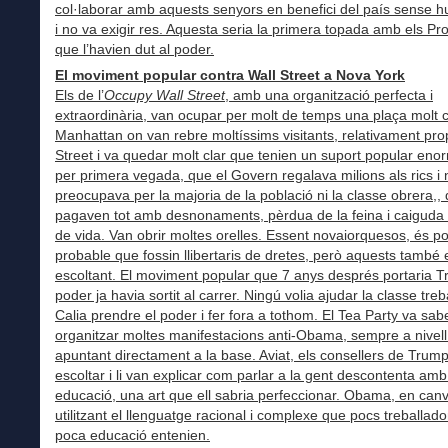
col·laborar amb aquests senyors en benefici del país sense hu
i no va exigir res. Aquesta seria la primera topada amb els Pr
que l’havien dut al poder.
El moviment popular contra Wall Street a Nova York
Els de l’
Occupy Wall Street
, amb una organització perfecta i
extraordinària, van ocupar per molt de temps una plaça molt c
Manhattan on van rebre moltíssims visitants, relativament pro
Street i va quedar molt clar que tenien un suport popular eno
per primera vegada, que el Govern regalava milions als rics i 
preocupava per la majoria de la població ni la classe obrera,,
pagaven tot amb desnonaments, pèrdua de la feina i caiguda d
de vida. Van obrir moltes orelles. Essent novaiorquesos, és p
probable que fossin llibertaris de dretes, però aquests també
escoltant. El moviment popular que 7 anys després portaria T
poder ja havia sortit al carrer. Ningú volia ajudar la classe treb
Calia prendre el poder i fer fora a tothom. El Tea Party va sab
organitzar moltes manifestacions anti-Obama, sempre a nivell 
apuntant directament a la base. Aviat, els consellers de Trum
escoltar i li van explicar com parlar a la gent descontenta am
educació, una art que ell sabria perfeccionar. Obama, en canv
utilitzant el llenguatge racional i complexe que pocs treballad
poca educació entenien.