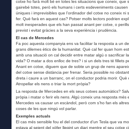
cotxe ho farà molt bé en totes les situacions que coneix, que 
gairebé totes, però els humans i certs esdeveniments causen 
úniques i imprevisibles que l’ordinador del cotxe no coneix ni
fer. Què farà en aquest cas? Potser molts lectors podrien expl
molt inesperades que els han passat anant per cotxe, o perill
previst i evitat gràcies a la seva experiència i prudència.
El cas de Mercedes
Fa poc aquesta companyia ens va facilitar la resposta a un d
grans dilemes ètics de la humanitat. Què cal fer quan hom es
amb una situació on cal decidir entre matar algú o sacrificar l
vida? O matar a dos enlloc de tres? i si un dels tres té fillets p
Anant en cotxe, diguem que de sobte un grup de nens aparei
del cotxe sense distància per frenar. Seria possible no obstant,
dreta i caure a un barranc, on el conductor podria morir. Què 
Atropellar els nens o triar la mort pròpia?
La resposta de Mercedes en els seus cotxes automàtics? Salv
pròpia i matar o ferir els nens. Algú coneix una resposta més 
Mercedes va causar un escàndol, però com s’ho fan els altres
coses de les que ningú vol parlar.
Exemples actuals
El cas més sensible fou el del conductor d’un Tesla que va mo
estava al seient del xòfer llegint un diari mentre el seu cotxe c