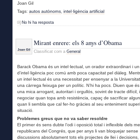
Joan Gil
Tags:
autos autònoms
,
intel·ligència artificial
No hi ha resposta
Mirant enrere: els 8 anys d’Obama
Joan Gil
Classificat com a
General
Barack Obama és un intel·lectual, un orador extraordinari i u
d’intel·ligència poc comú amb poca capacitat pel diàleg. Ment
un intel·lectual és una necessitat per ensenyar a la Universitat
una càrrega feixuga per un polític. N’hi ha pocs. Diuen que 
una mica arrogant, autoritari i orgullós, sovint de tracte difícil
negociar quan topa amb resistència, capaç de sacrificar alguns
quan li sembla que cal fer-ho gràcies al seu enteniment superi
situació.
Problemes greus que no va saber resoldre
El primer és sens dubte l’odi i oposició total i inflexible dels 
republicans del Congrés, que per anys li van bloquejar sense
discussions absolutament tots els projectes de llei i decisions