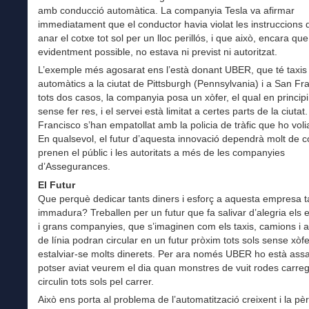
amb conducció automàtica. La companyia Tesla va afirmar
immediatament que el conductor havia violat les instruccions 
anar el cotxe tot sol per un lloc perillós, i que això, encara que
evidentment possible, no estava ni previst ni autoritzat.
L’exemple més agosarat ens l’està donant UBER, que té taxis
automàtics a la ciutat de Pittsburgh (Pennsylvania) i a San Fr
tots dos casos, la companyia posa un xòfer, el qual en princip
sense fer res, i el servei està limitat a certes parts de la ciutat
Francisco s’han empatollat amb la policia de tràfic que ho volia
En qualsevol, el futur d’aquesta innovació dependrà molt de 
prenen el públic i les autoritats a més de les companyies
d’Assegurances.
El Futur
Que perquè dedicar tants diners i esforç a aquesta empresa t
immadura? Treballen per un futur que fa salivar d’alegria els
i grans companyies, que s’imaginen com els taxis, camions i 
de línia podran circular en un futur pròxim tots sols sense xòfe
estalviar-se molts dinerets. Per ara només UBER ho està assa
potser aviat veurem el dia quan monstres de vuit rodes carre
circulin tots sols pel carrer.
Això ens porta al problema de l’automatització creixent i la pè