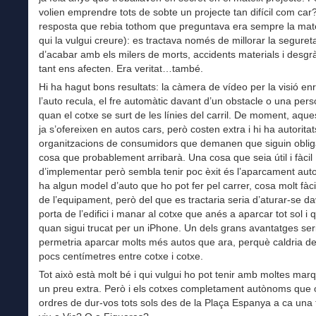
volien emprendre tots de sobte un projecte tan difícil com car
resposta que rebia tothom que preguntava era sempre la mat
qui la vulgui creure): es tractava només de millorar la segureta
d’acabar amb els milers de morts, accidents materials i desgr
tant ens afecten. Era veritat…també.
Hi ha hagut bons resultats: la càmera de vídeo per la visió en
l’auto recula, el fre automàtic davant d’un obstacle o una perso
quan el cotxe se surt de les línies del carril. De moment, aqu
ja s’ofereixen en autos cars, però costen extra i hi ha autoritat
organitzacions de consumidors que demanen que siguin obliga
cosa que probablement arribarà. Una cosa que seia útil i fàcil
d’implementar però sembla tenir poc èxit és l’aparcament auto
ha algun model d’auto que ho pot fer pel carrer, cosa molt fàci
de l’equipament, però del que es tractaria seria d’aturar-se da
porta de l’edifici i manar al cotxe que anés a aparcar tot sol i 
quan sigui trucat per un iPhone. Un dels grans avantatges ser
permetria aparcar molts més autos que ara, perquè caldria de
pocs centímetres entre cotxe i cotxe.
Tot això està molt bé i qui vulgui ho pot tenir amb moltes mar
un preu extra. Però i els cotxes completament autònoms que 
ordres de dur-vos tots sols des de la Plaça Espanya a ca una 