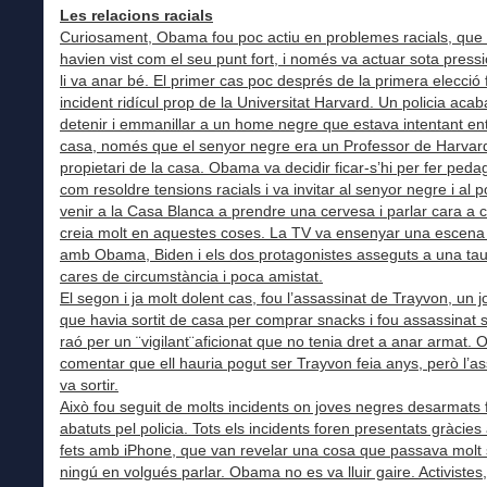
Les relacions racials
Curiosament, Obama fou poc actiu en problemes racials, que
havien vist com el seu punt fort, i només va actuar sota pres
li va anar bé. El primer cas poc després de la primera elecció
incident ridícul prop de la Universitat Harvard. Un policia aca
detenir i emmanillar a un home negre que estava intentant en
casa, només que el senyor negre era un Professor de Harvard 
propietari de la casa. Obama va decidir ficar-s’hi per fer ped
com resoldre tensions racials i va invitar al senyor negre i al po
venir a la Casa Blanca a prendre una cervesa i parlar cara a ca
creia molt en aquestes coses. La TV va ensenyar una escena r
amb Obama, Biden i els dos protagonistes asseguts a una ta
cares de circumstància i poca amistat.
El segon i ja molt dolent cas, fou l’assassinat de Trayvon, un 
que havia sortit de casa per comprar snacks i fou assassinat
raó per un ¨vigilant¨aficionat que no tenia dret a anar armat.
comentar que ell hauria pogut ser Trayvon feia anys, però l’as
va sortir.
Això fou seguit de molts incidents on joves negres desarmats 
abatuts pel policia. Tots els incidents foren presentats gràcies
fets amb iPhone, que van revelar una cosa que passava molt
ningú en volgués parlar. Obama no es va lluir gaire. Activistes