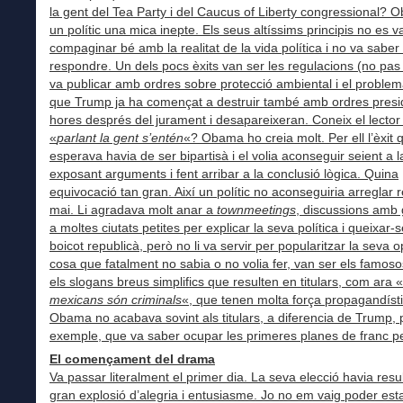
la gent del Tea Party i del Caucus of Liberty congressional? 
un polític una mica inepte. Els seus altíssims principis no es v
compaginar bé amb la realitat de la vida política i no va sabe
respondre. Un dels pocs èxits van ser les regulacions (no pas 
va publicar amb ordres sobre protecció ambiental i el problema
que Trump ja ha començat a destruir també amb ordres presi
hores després del jurament i desapareixeran. Coneix el lector 
«
parlant la gent s’entén
«? Obama ho creia molt. Per ell l’èxit 
esperava havia de ser bipartisà i el volia aconseguir seient a l
exposant arguments i fent arribar a la conclusió lògica. Quina
equivocació tan gran. Així un polític no aconseguiria arreglar 
mai. Li agradava molt anar a
townmeetings
, discussions amb
a moltes ciutats petites per explicar la seva política i queixar-s
boicot republicà, però no li va servir per popularitzar la seva 
cosa que fatalment no sabia o no volia fer, van ser els famos
els slogans breus simplifics que resulten en titulars, com ara «
mexicans són criminals
«, que tenen molta força propagandísti
Obama no acabava sovint als titulars, a diferencia de Trump, 
exemple, que va saber ocupar les primeres planes de franc p
El començament del drama
Va passar literalment el primer dia. La seva elecció havia resu
gran explosió d’alegria i entusiasme. Jo no em vaig poder est