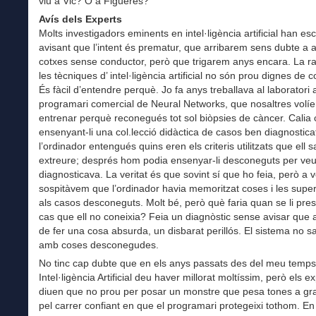
viu a Vic? O a Figueres?
Avís dels Experts
Molts investigadors eminents en intel·ligència artificial han escr
avisant que l’intent és prematur, que arribarem sens dubte a 
cotxes sense conductor, però que trigarem anys encara. La r
les tècniques d’ intel·ligència artificial no són prou dignes de 
És fàcil d’entendre perquè. Jo fa anys treballava al laboratori
programari comercial de Neural Networks, que nosaltres volí
entrenar perquè reconegués tot sol biòpsies de càncer. Cali
ensenyant-li una col.lecció didàctica de casos ben diagnostic
l’ordinador entengués quins eren els criteris utilitzats que ell s
extreure; després hom podia ensenyar-li desconeguts per veur
diagnosticava. La veritat és que sovint sí que ho feia, però a
sospitàvem que l’ordinador havia memoritzat coses i les sup
als casos desconeguts. Molt bé, però què faria quan se li pre
cas que ell no coneixia? Feia un diagnòstic sense avisar que
de fer una cosa absurda, un disbarat perillós. El sistema no sa
amb coses desconegudes.
No tinc cap dubte que en els anys passats des del meu temps
Intel·ligència Artificial deu haver millorat moltíssim, però els e
diuen que no prou per posar un monstre que pesa tones a gra
pel carrer confiant en que el programari protegeixi tothom. En