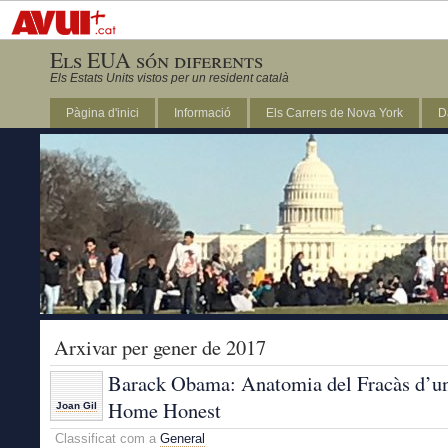
Els EUA són diferents
Els Estats Units vistos per un resident català
Pàgina d'inici
Informació
Els Carrers de Nova York
D
DC
Arxivar per gener de 2017
Barack Obama: Anatomia del Fracàs d’u
Home Honest
Joan Gil
Classificat com a
General