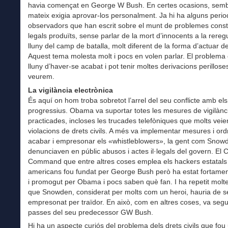
havia començat en George W Bush. En certes ocasions, sembl
mateix exigia aprovar-los personalment. Ja hi ha alguns period
observadors que han escrit sobre el munt de problemes consti
legals produïts, sense parlar de la mort d’innocents a la rereg
lluny del camp de batalla, molt diferent de la forma d’actuar de 
Aquest tema molesta molt i pocs en volen parlar. El problema 
lluny d’haver-se acabat i pot tenir moltes derivacions perillose
veurem.
La vigilància electrònica
És aquí on hom troba sobretot l’arrel del seu conflicte amb els
progressius. Obama va suportar totes les mesures de vigilànc
practicades, incloses les trucades telefòniques que molts vei
violacions de drets civils. A més va implementar mesures i ord
acabar i empresonar els «whistleblowers», la gent com Snow
denunciaven en públic abusos i actes il·legals del govern. El 
Command que entre altres coses emplea els hackers estatals
americans fou fundat per George Bush però ha estat fortamen
i promogut per Obama i pocs saben què fan. I ha repetit mol
que Snowden, considerat per molts com un heroi, hauria de ser
empresonat per traïdor. En això, com en altres coses, va segui
passes del seu predecessor GW Bush.
Hi ha un aspecte curiós del problema dels drets civils que fo