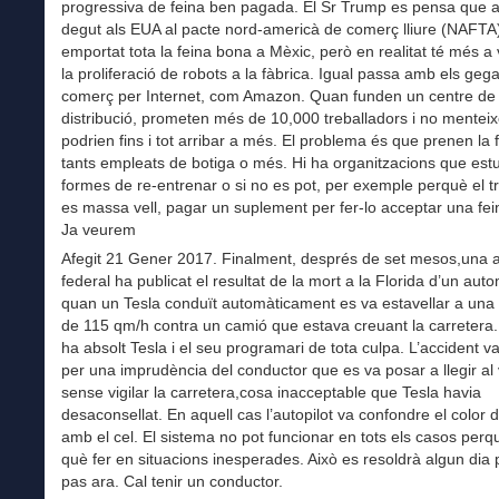
progressiva de feina ben pagada. El Sr Trump es pensa que a
degut als EUA al pacte nord-americà de comerç lliure (NAFTA
emportat tota la feina bona a Mèxic, però en realitat té més 
la proliferació de robots a la fàbrica. Igual passa amb els geg
comerç per Internet, com Amazon. Quan funden un centre de
distribució, prometen més de 10,000 treballadors i no menteix
podrien fins i tot arribar a més. El problema és que prenen la 
tants empleats de botiga o més. Hi ha organitzacions que est
formes de re-entrenar o si no es pot, per exemple perquè el t
es massa vell, pagar un suplement per fer-lo acceptar una fein
Ja veurem
Afegit 21 Gener 2017. Finalment, després de set mesos,una 
federal ha publicat el resultat de la mort a la Florida d’un auto
quan un Tesla conduït automàticament es va estavellar a una 
de 115 qm/h contra un camió que estava creuant la carretera.
ha absolt Tesla i el seu programari de tota culpa. L’accident v
per una imprudència del conductor que es va posar a llegir al 
sense vigilar la carretera,cosa inacceptable que Tesla havia
desaconsellat. En aquell cas l’autopilot va confondre el color 
amb el cel. El sistema no pot funcionar en tots els casos per
què fer en situacions inesperades. Això es resoldrà algun dia
pas ara. Cal tenir un conductor.