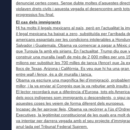
denunciat certes coses. Sense dubte moltes d’aquestes direct
violaven drets civils i aquesta vegada el desencontre amb tots
progressius fou final.
El cas dels immigrants
Hi ha molts il·legals mexicans al país, però en l’actualitat la i
il·legal mexicana ha baixat a zero, substituïda per l’arribada d
americans espantats per les condicions intolerables a Hondure
Salvador i Guatemala. Obama va començar a pagar a Mèxic pe
que Turquia fa amb els sirians. En l’actualitat, Trump diu que v
construir una muralla (
wall
) de més de 2,000 milles per uns 15
milions per substituir les 700 milles de tanca (
fence
) que Ja ex
llocs de Texas, Arizona i Califòrnia. Es veu que hi ha una gran
entre
wall i fence,
és a dir muralla i tanca.
Obama va escriure una magnífica llei d’immigració, probablem
millor, i la va enviar al Congrés que la va rebutjar amb insults 
El lector recordarà que a diferència d’Europa, tots els America
dels pocs indígenes som immigrants o descendents, o sigui q
aquestes coses les veiem de forma diferent dels europeus.
Incapaç de fer aprovar lleis, Obama va recórrer a l’ús d’Ordre
Executives, la legitimitat constitucional de les quals era molt 
va intentar per darrera vegada amb el seu projecte d’immigra
anul·lada pel Tribunal Federal Suprem.