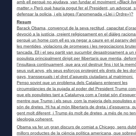
amb ell perquè no ajudava, van fundar el moviment «
Black liv
matter
.» Però què hauria pogut fer el President, un advocat, s
defensar la policia, i els jutges (l’anomenada «Llei i Ordre»)?
Resum
Barack Obama, convençut de la seva rectitud, capacitat d’orad
devoció a la justícia, creient religiosament en el diàleg racional
perquè un home com ell es va negar a caure en el parany del
les mentides, violacions de promeses i les negociacions brute
tancada. Ell i el seu partit van sucumbir desastrosament a u
populista principalment dirigit per llibertaris que mentia, defor
l’insultava contínuament, que ara vol destruir fins i tot la mem
seus vuit anys, els seus esforços protegint els drets de les do
gays, transsexuals i el dret d’aquests ciutadans al matrimoni.
Penso sovint que un problema dels Catalans entenent les
circumstàncies de la pujada al poder del President Trump cons
que els populistes tant a Catalunya com a l’estat són d’esquer
mentre que Trump i els seus, com la majoria dels populistes 
són de dretes. Hi ha al món llibertaris de dreta i d’esquerra, 
gent molt diferent, i Trump és molt de dretes, a més de no ten
ideologia coherent.
Obama va fer un gran discurs de comiat a Chicago, sens dubt
millors productes de la ciència política americana, que sobrev