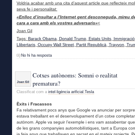
Voldria acabar amb una cita d’aquest article que reflecteix mol
seva fe i personalitat:
«Enlloc d’insultar a l’Internet gent desconeguda, mireu de
cara a cara amb els vostres adversaris»
<
Joan Gil
Tags:
Barack Obama
,
Donald Trump
,
Estats Units
,
Immigració
Llibertaris
,
Occupy Wall Street
,
Partit Republicà
,
Trayvon
,
Tru
No hi ha resposta
Cotxes autònoms: Somni o realitat
prematura?
Joan Gil
Classificat com a
intel·ligència arificial
,
Tesla
Èxits i Fracassos
Fa relativament pocs anys que Google va anunciar per sorpr
estava treballant en el desenvolupament d’un cotxe complet
autònom. Apple va seguir l’exemple i ens vam assabentar que
de les grans companyies automobilístiques, tant a Europa co
ja feia anys que treballaven en secret en el mateix projecte. 