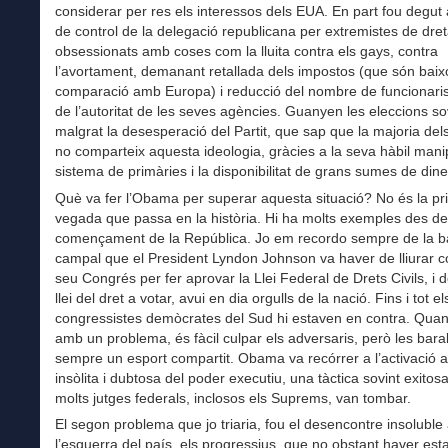
considerar per res els interessos dels EUA. En part fou degut 
de control de la delegació republicana per extremistes de dre
obsessionats amb coses com la lluita contra els gays, contra
l’avortament, demanant retallada dels impostos (que són baix
comparació amb Europa) i reducció del nombre de funcionaris 
de l’autoritat de les seves agències. Guanyen les eleccions so
malgrat la desesperació del Partit, que sap que la majoria del
no comparteix aquesta ideologia, gràcies a la seva hàbil mani
sistema de primàries i la disponibilitat de grans sumes de dine
Què va fer l’Obama per superar aquesta situació? No és la p
vegada que passa en la història. Hi ha molts exemples des de
començament de la República. Jo em recordo sempre de la ba
campal que el President Lyndon Johnson va haver de lliurar co
seu Congrés per fer aprovar la Llei Federal de Drets Civils, i 
llei del dret a votar, avui en dia orgulls de la nació. Fins i tot el
congressistes demòcrates del Sud hi estaven en contra. Qua
amb un problema, és fàcil culpar els adversaris, però les bara
sempre un esport compartit. Obama va recórrer a l’activació 
insòlita i dubtosa del poder executiu, una tàctica sovint exito
molts jutges federals, inclosos els Suprems, van tombar.
El segon problema que jo triaria, fou el desencontre insolubl
l’esquerra del país, els progressius, que no obstant haver esta