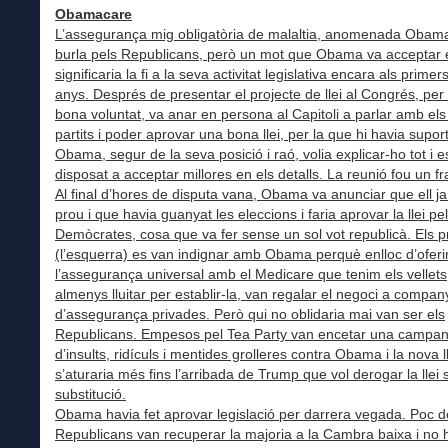
Obamacare
L’assegurança mig obligatòria de malaltia, anomenada Obam
burla pels Republicans, però un mot que Obama va acceptar e
significaria la fi a la seva activitat legislativa encara als primer
anys. Després de presentar el projecte de llei al Congrés, pe
bona voluntat, va anar en persona al Capitoli a parlar amb els
partits i poder aprovar una bona llei, per la que hi havia supor
Obama, segur de la seva posició i raó, volia explicar-ho tot i 
disposat a acceptar millores en els detalls. La reunió fou un fr
Al final d’hores de disputa vana, Obama va anunciar que ell ja
prou i que havia guanyat les eleccions i faria aprovar la llei pe
Demòcrates, cosa que va fer sense un sol vot republicà. Els p
(l’esquerra) es van indignar amb Obama perquè enlloc d’oferi
l’assegurança universal amb el Medicare que tenim els vellets
almenys lluitar per establir-la, van regalar el negoci a compan
d’assegurança privades. Però qui no oblidaria mai van ser els
Republicans. Empesos pel Tea Party van encetar una campan
d’insults, ridículs i mentides grolleres contra Obama i la nova l
s’aturaria més fins l’arribada de Trump que vol derogar la llei
substitució.
Obama havia fet aprovar legislació per darrera vegada. Poc d
Republicans van recuperar la majoria a la Cambra baixa i no h