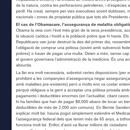
de la natura, contra les perforacions petrolieres, i d’espècies
perill. Ha creat, sempre per vies executives sovint dubtoses, 
nacionals i zones de propietat pública que tots els Presidents 
El cas de l’Obamacare, l’assegurança de malaltia obligatò
Obama la veia com l’èxit més gran de la seva presidència, a
la situació caòtica i hostil a la població pobre que hi havia. Els
Republicans van jurar destruir-la des del primer dia, ressentin
l’obligació de comprar una pòlissa (sovint amb subvenció feder
pobres) o haver de pagar una multa. Deien a més, sense cap
el govern governava l’administració de la medicina. És una a
absurda.
La llei era molt necessària, sobretot certes disposicions (per
prohibint a les companyies d’assegurança negar assegurança 
amb malalties pre-existents) però a molts ens va costar enten
perquè obligava a la gent a acceptar una pòlissa privada amb
pagaments i deductibles enormes (en l’actualitat, citant casos
hi ha famílies que han de pagar $8,000 abans de tocar un ben
deductibles de més de 2,000 són comuns). En Bernie Sander
explicar molt bé: hauria pogut simplement estendre el Medica
l’assegurança federal dels que tenim més de 65 anys, a toth
funciona molt bé. Enlloc d’això va lliurar milions de ciutadans