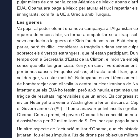
pujar milers de qm per la costa Atlàntica de Mèxic abans d’arri
EUA. Obama ara paga a Mèxic per aturar el flux i repatriar els
immigrants, com fa la UE a Grècia amb Turquia.
Les guerres
Va pujar al poder oferint una nova campanya a l’Afganistan 
«guerra de necessitat», va tornar a empatollar-se a l’Iraq i sob
seva conducta a la guerra de Síria fou desastrosa. Està clar qu
parlar, però és difícil considerar la tragèdia siriana sense culpa
sobretot els diversos estrangers, que hi estan participant. Dur
temps com a Secretària d’Estat de la Clinton, el món va empitj
sense que ella fes gran cosa. Kerry, en canvi, verdaderament h
per bones causes. En qualsevol cas, el tractat amb l’Iran, qu
vol derogar, va estar molt bé. Netanyahu, essent tècnicament
de bombardejar com ell volia la central nuclear iraniana de Na
intentar que els EUA ho fessin, però això hauria estat més un
tràgica de resultats imprevisibles que un error. Els congressis
invitar Netanyahu a venir a Washington a fer un discurs al Capi
el Govern americà (!!!!) i l´home anava repetint insults i grolle
Obama. Com a premi, el govern Obama li ha concedit un nou
d’assistència per 32 mil milions de $. Deu ser que paga la pena
Un altre aspecte de l’actuació militar d’Obama, que els histori
jutjaran, fou el seu impuls a l’ús de drons per objectius militar