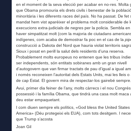
en el moment de la seva elecció per acabar en no-res. Molta 
que Obama promouria els drets civils i benestar de la poblaci
minoritària i les diferents races del país. No ha passat. De fet 
mandat hem vist aparèixer el problema molt considerable de l
execucions extra-judicials de negres per la policia. Sembla en
haver simpatitzat molt (com la majoria de ciutadans american
indígenes, com acaba de demostrar fa poc en el cas de la
pip
construcció a Dakota del Nord que hauria violat territoris sagr
Sioux i posat en perill la salut dels residents d’una reserva.
Probablement molts europeus no entenen que les tribus índie
ser independents, són entitats sobiranes amb un gran nivell
d’autogovern que van firmar tractats de pau d’igual a igual a
i només reconeixen l’autoritat dels Estats Units, mai les lleis o 
de cap Estat. El govern mira de respectar-los gairebé sempre
Avui, primer dia feiner de l’any, molts càrrecs i el nou Congré
possessió i la família Obama, que tindrà una casa molt maca 
deu estar empaquetant.
I com diuen sempre els polítics, «God bless the United States 
America» (Déu protegeixi els EUA), com tots desitgem. I nece
que Trump s’acosta
Joan Gil