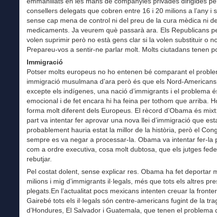
emmanillats en les mans de companyies privades dirigides pe
consellers delegats que cobren entre 16 i 20 milions a l’any i 
sense cap mena de control ni del preu de la cura mèdica ni de
medicaments. Ja veurem què passarà ara. Els Republicans pe
volen suprimir però no està gens clar si la volen substituir o no
Prepareu-vos a sentir-ne parlar molt. Molts ciutadans tenen po
Immigració
Potser molts europeus no ho entenen bé comparant el probl
immigració musulmana d’ara però és que els Nord-Americans
excepte els indígenes, una nació d’immigrants i el problema é
emocional i de fet encara hi ha feina per tothom que arriba. 
forma molt diferent dels Europeus. El rècord d’Obama és mixt
part va intentar fer aprovar una nova llei d’immigració que est
probablement hauria estat la millor de la història, però el Co
sempre es va negar a processar-la. Obama va intentar fer-la 
com a ordre executiva, cosa molt dubtosa, que els jutges fede
rebutjar.
Pel costat dolent, sense explicar res. Obama ha fet deportar
milions i mig d’immigrants il·legals, més que tots els altres pr
plegats.En l’actualitat pocs mexicans intenten creuar la fronte
Gairebé tots els il·legals són centre-americans fugint de la tr
d’Hondures, El Salvador i Guatemala, que tenen el problema 