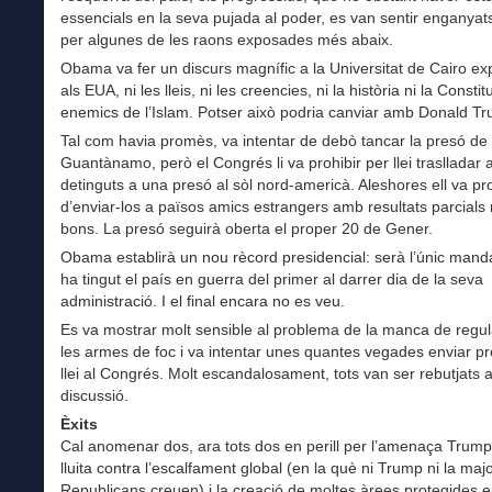
essencials en la seva pujada al poder, es van sentir enganyats 
per algunes de les raons exposades més abaix.
Obama va fer un discurs magnífic a la Universitat de Cairo ex
als EUA, ni les lleis, ni les creencies, ni la història ni la Consti
enemics de l’Islam. Potser això podria canviar amb Donald T
Tal com havia promès, va intentar de debò tancar la presó de
Guantànamo, però el Congrés li va prohibir per llei traslladar
detinguts a una presó al sòl nord-americà. Aleshores ell va pr
d’enviar-los a països amics estrangers amb resultats parcials 
bons. La presó seguirà oberta el proper 20 de Gener.
Obama establirà un nou rècord presidencial: serà l’únic mand
ha tingut el país en guerra del primer al darrer dia de la seva
administració. I el final encara no es veu.
Es va mostrar molt sensible al problema de la manca de regu
les armes de foc i va intentar unes quantes vegades enviar pr
llei al Congrés. Molt escandalosament, tots van ser rebutjats
discussió.
Èxits
Cal anomenar dos, ara tots dos en perill per l’amenaça Trump
lluita contra l’escalfament global (en la què ni Trump ni la maj
Republicans creuen) i la creació de moltes àrees protegides 