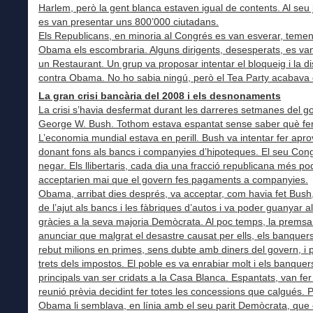
Harlem, però la gent blanca estaven igual de contents. Al seu
es van presentar uns 800’000 ciutadans.
Els Republicans, en minoria al Congrés es van esverar, teme
Obama els escombraria. Alguns dirigents, desesperats, es van
un Restaurant. Un grup va proposar intentar el bloqueig i la d
contra Obama. No ho sabia ningú, però el Tea Party acabava 
La gran crisi bancària del 2008 i els desnonaments
La crisi s’havia desfermat durant les darreres setmanes del g
George W. Bush. Tothom estava espantat sense saber què fer
L’economia mundial estava en perill. Bush va intentar fer aprov
donant fons als bancs i companyies d’hipoteques. El seu Con
negar. Els llibertaris, cada dia una fracció republicana més p
acceptarien mai que el govern fes pagaments a companyies.
Obama, arribat dies després, va acceptar, com havia fet Bush
de l’ajut als bancs i les fàbriques d’autos i va poder guanyar 
gràcies a la seva majoria Demòcrata. Al poc temps, la premsa
anunciar que malgrat el desastre causat per ells, els banquer
rebut milions en primes, sens dubte amb diners del govern, i p
trets dels impostos. El poble es va enrabiar molt i els banquer
principals van ser cridats a la Casa Blanca. Espantats, van fe
reunió prèvia decidint fer totes les concessions que calgués. 
Obama li semblava, en línia amb el seu parit Demòcrata, que 