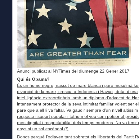
Anunci publicat al NYTimes del diumenge 22 Gener 2017
Qui és Obama?
És un home negre, nascut de mare blanca i pare musulmà k
divorciat de la mare, crescut a Indonèsia i Hawaii, dotat d’una
intel·ligència extraordinària, amb un diploma d’advocat de Har
intensament protector de la seva intimitat familiar volent ser el
pare que a ell li va faltar. Va gaudir sempre d’un nivell altíssim
respecte i suport popular i tothom el veu com potser el presi
més dignitat i respectabilitat dels temps moderns. No va tenir 
anys ni un sol escàndol (!)
Doncs perquè l’odiaven tant sobretot els llibertaris del Partit R