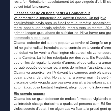
res a fer. Rebutjarien absolutament tot que vingués d’ell. El s
boicot total funcionava.
L’assassinat de 20 nens petits a Connecticut
Va demostrar la impotència del govern Obama. Un noi jove
esquizofrènic havia pres un fusell semi-automàtic, assassinat 
mare, anat a una escola primària, mort a trets un mestre i 20
primer i segon grau abans de suïcidar-se. Hi va haver una gr
commoció a tot el país.
Obama, sabedor del suport popular va enviar al Congrés un p
llei no gaire radical introduint certs controls en la venda d’arm
del debat va fer venir a Washington els pares i els va fer seure
de la Cambra. La llei fou rebutjada per dos vots. Els Republic
que enlloc de regular la venda d’armes, el que calia era arma
perquè pogués defensar-se, a més de millorar l’assistència psi
Obama va aparèixer en TV davant les càmeres amb els pares 
posar a plorar de tristor. No va tornar a provar mai més però f
discursos cada vegada que passava una altra barrabassada a
automàtics, cosa bastant freqüent, afegint que no li deixaven f
Els serveis secrets
Obama fou un gran defensor de moltes formes de vigilància el
va introduir càstigs duríssims a qualsevol persona com Ed S
violés secrets d’estat, i en algun cas va ficar a la presó gent 