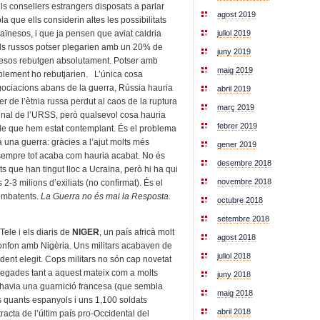
s consellers estrangers disposats a parlar
agost 2019
 que ells considerin altes les possibilitats
juliol 2019
aïnesos, i que ja pensen que aviat caldria
 els russos potser plegarien amb un 20% de
juny 2019
ïnesos rebutgen absolutament. Potser amb
maig 2019
blement ho rebutjarien. L’única cosa
gociacions abans de la guerra, Rússia hauria
abril 2019
rer de l’ètnia russa perdut al caos de la ruptura
març 2019
final de l’URSS, però qualsevol cosa hauria
febrer 2019
able que hem estat contemplant. És el problema
a una guerra: gràcies a l’ajut molts més
gener 2019
bé sempre tot acaba com hauria acabat. No és
desembre 2018
ts que han tingut lloc a Ucraïna, però hi ha qui
novembre 2018
-3 milions d’exiliats (no confirmat). És el
ombatents.
La Guerra no és mai la Resposta.
octubre 2018
setembre 2018
Tele i els diaris de
NIGER
, un país africà molt
agost 2018
onfon amb Nigèria. Uns militars acabaven de
juliol 2018
ident elegit. Cops militars no són cap novetat
 vegades tant a aquest mateix com a molts
juny 2018
hi havia una guarnició francesa (que sembla
maig 2018
ns quants espanyols i uns 1,100 soldats
abril 2018
cta de l’últim país pro-Occidental del