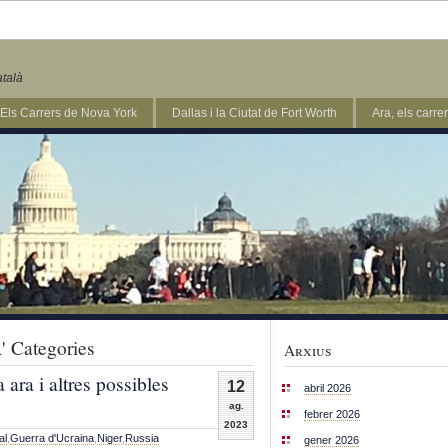
atalà
Els Carrers de Nova York
Dallas i la Ciutat de Fort Worth
Ara, els carr
' Categories
Arxius
ara i altres possibles
12
abril 2026
ag.
febrer 2026
2023
al
,
Guerra d'Ucraina
,
Niger
,
Russia
gener 2026