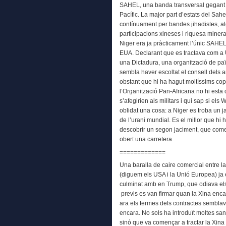
SAHEL, una banda transversal gegant de
Pacífic. La major part d’estats del Sa
contínuament per bandes jihadistes, 
participacions xineses i riquesa minera
Niger era ja pràcticament l’únic SAHEL
EUA. Declarant que es tractava com a U
una Dictadura, una organització de p
sembla haver escoltat el consell dels a
obstant que hi ha hagut moltíssims cop
l’Organització Pan-Africana no hi esta
s’afegirien als militars i qui sap si els
oblidat una cosa: a Niger es troba un 
de l’urani mundial. Es el millor que hi 
descobrir un segon jaciment, que come
obert una carretera.
=============
Una baralla de caire comercial entre la
(diguem els USA i la Unió Europea) ja 
culminat amb en Trump, que odiava els 
previs es van firmar quan la Xina enca
ara els termes dels contractes semblav
encara. No sols ha introduït moltes sa
sinó que va començar a tractar la Xina