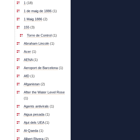
1
(18)
1 de maig de 1886
(1)
1 Maig 1886
(2)
155
(3)
Torre de Control
(1)
Abraham Lincoln
(1)
Acer
(1)
AENA
(1)
Aeroport de Barcelona
(1)
AfD
(1)
Afganistan
(2)
After the Water Level Rose
(1)
Agents antivirals
(1)
Aigua pesada
(1)
Ajut dels UEA
(1)
Al-Qaeda
(1)
Albert Rivera
(2)