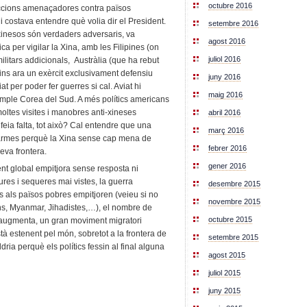
octubre 2016
accions amenaçadores contra països
 costava entendre què volia dir el President.
setembre 2016
xinesos són verdaders adversaris, va
agost 2016
 per vigilar la Xina, amb les Filipines (on
juliol 2016
itars addicionals, Austràlia (que ha rebut
fins ara un exèrcit exclusivament defensiu
juny 2016
t per poder fer guerres si cal. Aviat hi
maig 2016
emple Corea del Sud. A més polítics americans
oltes visites i manobres anti-xineses
abril 2016
feia falta, tot això? Cal entendre que una
març 2016
armes perquè la Xina sense cap mena de
febrer 2016
seva frontera.
gener 2016
ment global empitjora sense resposta ni
es i sequeres mai vistes, la guerra
desembre 2015
 als països pobres empitjoren (veieu si no
novembre 2015
s, Myanmar, Jihadistes,…), el nombre de
octubre 2015
s augmenta, un gran moviment migratori
à estenent pel món, sobretot a la frontera de
setembre 2015
dria perquè els polítics fessin al final alguna
agost 2015
juliol 2015
juny 2015