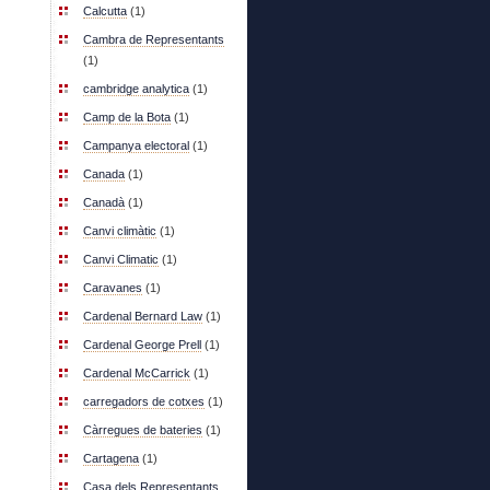
Calcutta
(1)
Cambra de Representants
(1)
cambridge analytica
(1)
Camp de la Bota
(1)
Campanya electoral
(1)
Canada
(1)
Canadà
(1)
Canvi climàtic
(1)
Canvi Climatic
(1)
Caravanes
(1)
Cardenal Bernard Law
(1)
Cardenal George Prell
(1)
Cardenal McCarrick
(1)
carregadors de cotxes
(1)
Càrregues de bateries
(1)
Cartagena
(1)
Casa dels Representants