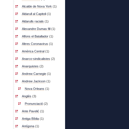
Alcalde de Nova York
(1)
Aldarull al Capitoli
(1)
Aldarulls racials
(1)
Alexandre Dumas fill
(1)
Alfons el Batallador
(1)
Altres Coronavirus
(1)
Amèrica Central
(1)
Anarco-sindicalistes
(2)
Anarquistes
(2)
Andrew Carnegie
(1)
Andrew Jackson
(1)
Nova Orleans
(1)
Anglès
(3)
Pronunciació
(2)
Ante Pavelić
(1)
Antiga Bíblia
(1)
Antígona
(1)