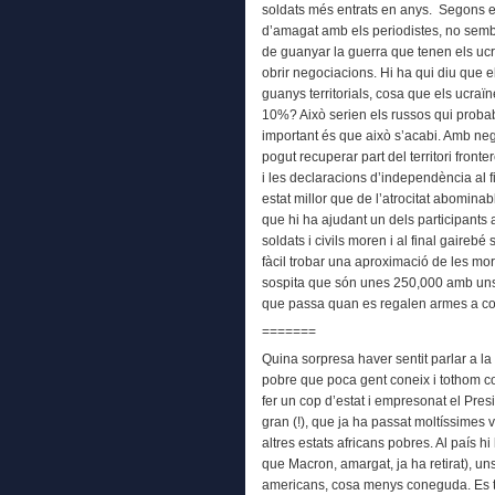
soldats més entrats en anys. Segons el
d’amagat amb els periodistes, no sembla
de guanyar la guerra que tenen els ucr
obrir negociacions. Hi ha qui diu que
guanys territorials, cosa que els ucra
10%? Això serien els russos qui proba
important és que això s’acabi. Amb ne
pogut recuperar part del territori fronte
i les declaracions d’independència al 
estat millor que de l’atrocitat abomin
que hi ha ajudant un dels participants 
soldats i civils moren i al final gaire
fàcil trobar una aproximació de les mor
sospita que són unes 250,000 amb uns 2
que passa quan es regalen armes a c
=======
Quina sorpresa haver sentit parlar a la 
pobre que poca gent coneix i tothom c
fer un cop d’estat i empresonat el Pres
gran (!), que ja ha passat moltíssimes
altres estats africans pobres. Al país 
que Macron, amargat, ja ha retirat), u
americans, cosa menys coneguda. Es tra