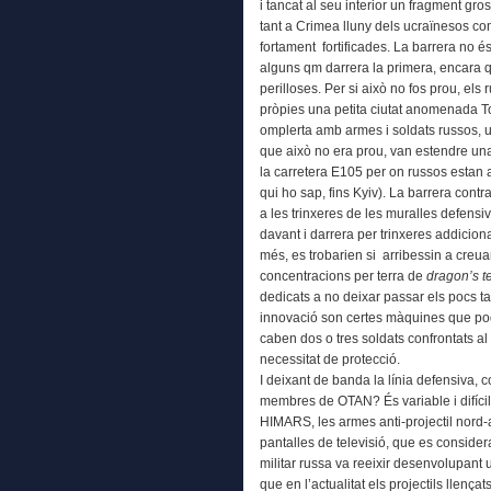
i tancat al seu interior un fragment gro
tant a Crimea lluny dels ucraïnesos co
fortament fortificades. La barrera no é
alguns qm darrera la primera, encara q
perilloses. Per si això no fos prou, els
pròpies una petita ciutat anomenada To
omplerta amb armes i soldats russos, u
que això no era prou, van estendre una 
la carretera E105 per on russos estan 
qui ho sap, fins Kyiv). La barrera cont
a les trinxeres de les muralles defensi
davant i darrera per trinxeres addicion
més, es trobarien si arribessin a cre
concentracions per terra de
dragon’s t
dedicats a no deixar passar els pocs ta
innovació son certes màquines que pode
caben dos o tres soldats confrontats al
necessitat de protecció.
I deixant de banda la línia defensiva, 
membres de OTAN? És variable i difícil
HIMARS, les armes anti-projectil nord
pantalles de televisió, que es conside
militar russa va reeixir desenvolupant 
que en l’actualitat els projectils llenç