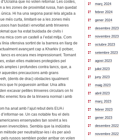
s d’Ucraïna que no volen retornar. Les costes,
març 2024
m a les zones de proximitat russa, han quedat
febrer 2024
s única. Hi ha una segona paral·lela alçada a
ue més curta, limitant-se a les zones més
gener 2024
 russos han buidat i envoltat amb trinxeres
desembre 2023
kmat que ha estat buidada de civils i
novembre 2023
na mica com un castell a l’edat mitja. Com
línia ofensiva sortint de la barrera en llarg de
octubre 2023
actualment avançant cap a Kharkiv (i potser,
setembre 2023
ra tancs es encara mes impressionant. Tornant
agost 2023
ves, estan elles mateixes protegides pel
als amples i profundes contra tancs, que, a
juliol 2023
uar aquestes precaucions amb grans
juny 2023
eeth,
(dents de drac) obstacles igualment
ncs que hi poguessin arribar. Una altra
maig 2023
n excavar petites trinxeres circulars on hi
abril 2023
 foc enemic fora de la trinxera normal i amb
març 2023
com ha anat amb l’ajut rebut dels EUA i
febrer 2023
 d’informar-se. Un cas notable fou el dels
gener 2023
-americanes ensenyades tan sovint a les
desembre 2022
raven invencibles. Sembla que la indústria
un mètode per neutralitzar-les i és per això
novembre 2022
ats pels russos semblen poder arribar on volen