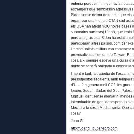
entenia perquè, ni ningú havia notat 
estrangers que semblessin agressives i
Biden sense deixar de repetir que els 
organitzar una mena d’OTAN sud asiàtica
els USA han afegit NOU noves bases mil
submarins nuclears) i Japó, que tenia 
però ara gràcies a Biden ha estat amplia
participaran altres països, com per ex
i també unitats militars van començar m
provocatives a l’entorn de Taiwan. Ens 
cosa així sempre esdevé una cursa d’
dubte se sentirà obligada a enfortir la 
I mentre tant, la tragèdia de l’escalfa
pressupostos escaients, amb temperatur
d’Ucraïna genera molt CO2, les guerres
Iemen, Sudan, Sudan del Sud, Palestin
fugitius i gent sense menjar ni metge
interminable de gent desesperada s’est
Mèxic i a la costa Mediterrània. Què cal
cosa?
Joan Gil
http://Joangil.pubsitepro.com