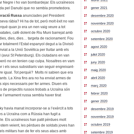
febrer 2021
ar Negre i ho van bombardejar. Els ucraïnesos
gener 2021
tida pel Danubi que no sembla prometedora.
deració Russa
anunciades pel President
desembre 2020
seva ràbia? Hi ha de tot, però molt èxit no van
novembre 2020
erquè quan jo era un nen vaig veure a tot
octubre 2020
patates, cafè dolent de Riu Muni barrejat amb
 dies, dies, dies… targeta de racionament. Fou
setembre 2020
r totalment l’Estat espanyol degut a la Divisió
agost 2020
nviat a la Unió Soviètica per lluitar amb els
juliol 2020
(avui St Petersburg). Els ciutadans en van
erò no en tenien cap culpa. Nosaltres en vam
juny 2020
or i els seus subsidiaris van seguir engreixant-
maig 2020
e igual. Tot perquè? Molts ni sabien que era
abril 2020
ants. La Xina fins ara no ha enviat armes de
ls xips necessaris per fer armes. Diuen els
març 2020
cs de projectils russos trobats a Ucraïna són
febrer 2020
de l’armament russa sembla haver tirat
gener 2020
 havia manat incorporar-se a l’exèrcit a tots
desembre 2019
es a Ucraïna com a Rússia han fugit a
novembre 2019
ble. Els ucraïnesos han patit pèrdues molt
octubre 2019
stem veient, les pèrdues de soldats joves han
 els militars han de fer els seus atacs amb
setembre 2019