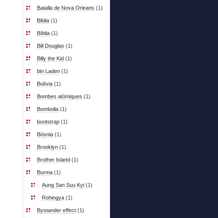
Batalla de Nova Orleans
(1)
Biblia
(1)
Bíblia
(1)
Bill Douglas
(1)
Billy the Kid
(1)
bin Laden
(1)
Bolívia
(1)
Bombes atòmiques
(1)
Bombolla
(1)
bootstrap
(1)
Bòsnia
(1)
Brooklyn
(1)
Brother Island
(1)
Burma
(1)
Aung San Suu Kyi
(1)
Rohingya
(1)
Bystander effect
(1)