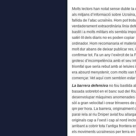
Molts lectors han notat sense dubte la
als mitjans d’informació sobre Ucraïna
fallida de l’atac ucraïnès. Hom pot tro
verdaderament extraordinària línia de
bastit i a molts militars els sembla im
satèl·lit dels diaris no es poden copia
ordinador. Hom recomanaria el material
molt dur abans de deixar publicar res
confirmar tot. Fa un any l’exèrcit de 
grotesc d’incompetència amb el seu int
triomfal que seria rebut amb al·leluie
era absurd menystenir, com molts van fe
començar. Vet aquí com semblen estar 
La barrera defensiva
no fou bastida a
basada sobretot en el banc sud del Riu 
desenvolupar màquines anomenades 
sòl a gran velocitat i crear trinxeres d
qm per hora. La barrera, originalment
paral·lela al riu Dniper aviat fou alla
originals cap a l’oest i cap al nord inclo
arribant a cobrir tota l’antiga frontera 
els moviments ucraïnesos per terra en 