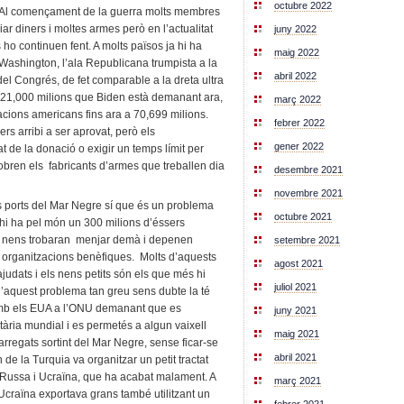
octubre 2022
 Al començament de la guerra molts membres
r diners i moltes armes però en l’actualitat
juny 2022
o continuen fent. A molts països ja hi ha
maig 2022
 Washington, l’ala Republicana trumpista a la
abril 2022
l Congrés, de fet comparable a la dreta ultra
21,000 milions que Biden està demanant ara,
març 2022
nacions americans fins ara a 70,699 milions.
febrer 2022
s arribi a ser aprovat, però els
gener 2022
t de la donació o exigir un temps límit per
obren els fabricants d’armes que treballen dia
desembre 2021
novembre 2021
s ports del Mar Negre sí que és un problema
octubre 2021
hi ha pel món un 300 milions d’éssers
us nens trobaran menjar demà i depenen
setembre 2021
 organitzacions benèfiques.
Molts d’aquests
agost 2021
judats i els nens petits són els que més hi
juliol 2021
’aquest problema tan greu sens dubte la té
amb els EUA a l’ONU demanant que es
juny 2021
ària mundial i es permetés a algun vaixell
maig 2021
arregats sortint del Mar Negre, sense ficar-se
abril 2021
de la Turquia va organitzar un petit tractat
ó Russa i Ucraïna, que ha acabat malament. A
març 2021
craïna exportava grans també utilitzant un