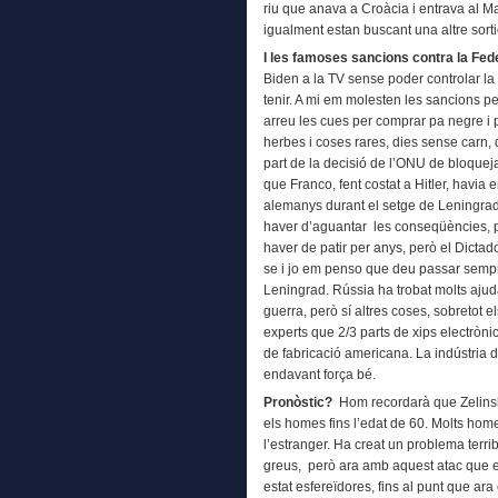
riu que anava a Croàcia i entrava al M
igualment estan buscant una altre sor
I les famoses sancions contra la Fe
Biden a la TV sense poder controlar la 
tenir. A mi em molesten les sancions p
arreu les cues per comprar pa negre i 
herbes i coses rares, dies sense carn,
part de la decisió de l’ONU de bloqueja
que Franco, fent costat a Hitler, havia e
alemanys durant el setge de Leningrad 
haver d’aguantar les conseqüències, p
haver de patir per anys, però el Dictad
se i jo em penso que deu passar sempr
Leningrad. Rússia ha trobat molts ajud
guerra, però sí altres coses, sobretot e
experts que 2/3 parts de xips electròni
de fabricació americana. La indústria 
endavant força bé.
Pronòstic?
Hom recordarà que Zelinsky
els homes fins l’edat de 60. Molts hom
l’estranger. Ha creat un problema terri
greus, però ara amb aquest atac que e
estat esfereïdores, fins al punt que ara