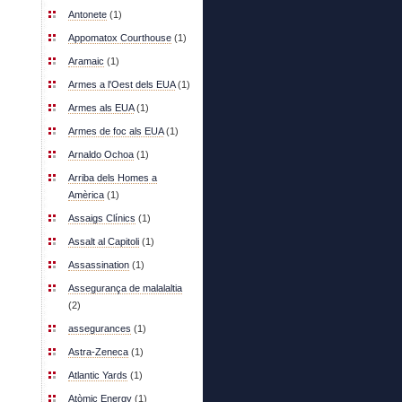
Antonete
(1)
Appomatox Courthouse
(1)
Aramaic
(1)
Armes a l'Oest dels EUA
(1)
Armes als EUA
(1)
Armes de foc als EUA
(1)
Arnaldo Ochoa
(1)
Arriba dels Homes a
Amèrica
(1)
Assaigs Clínics
(1)
Assalt al Capitoli
(1)
Assassination
(1)
Assegurança de malalaltia
(2)
assegurances
(1)
Astra-Zeneca
(1)
Atlantic Yards
(1)
Atòmic Energy
(1)