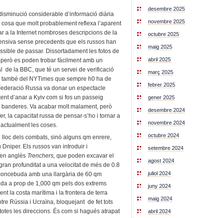
desembre 2025
 disminució considerable d’informació diària
novembre 2025
, cosa que molt probablement reflexa l’aparent
bar a la Internet nombroses descripcions de la
octubre 2025
fensiva sense precedents que els russos han
maig 2025
possible de passar. Dissortadament les fotos de
abril 2025
r però es poden trobar fàcilment amb un
 de la BBC, que té un servei de verificació
març 2025
, i també del NYTimes que sempre h0 ha de
febrer 2025
la Federació Russa va donar un espectacle
ent d’anar a Kyiv com si fos un passeig
gener 2025
s i banderes. Va acabar molt malament, però
desembre 2024
r, la capacitat russa de pensar-s’ho i tornar a
novembre 2024
actualment les coses.
octubre 2024
l lloc dels combats, sinó alguns qm enrere,
Dniper. Els russos van introduir i
setembre 2024
en anglès
Trenchers,
que poden excavar el
agost 2024
e gran profunditat a una velocitat de més de 0.8
juliol 2024
 concebuda amb una llargària de 60 qm
rgada a prop de 1,000 qm pels dos extrems
juny 2024
ent la costa marítima i la frontera de terra
maig 2024
entre Rússia i Ucraïna, bloquejant de fet tots
totes les direccions. És com si hagués atrapat
abril 2024