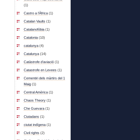
(1)
Castro a l’Àfrica
(1)
Catalan Vaults
(1)
Catalanofòbia
(1)
Catalonia
(10)
catalunya
(4)
Catalunya
(14)
Catàstrofe d’aviació
(1)
Catastrofe en Levees
(1)
Cementiri dels màrtirs del 1
Maig
(1)
Central Amèrica
(1)
Chaos Theory
(1)
Che Guevara
(1)
Ciutadans
(1)
ciutat indígena
(1)
Civil rights
(2)