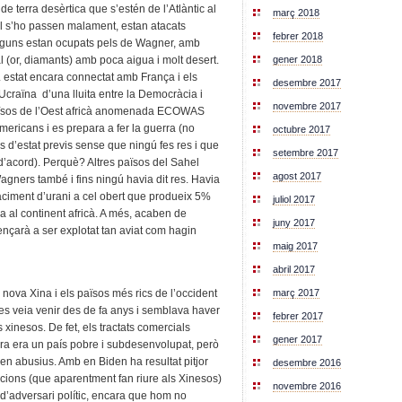
 terra desèrtica que s’estén de l’Atlàntic al
març 2018
hel s’ho passen malament, estan atacats
febrer 2018
alguns estan ocupats pels de Wagner, amb
gener 2018
l (or, diamants) amb poca aigua i molt desert.
 estat encara connectat amb França i els
desembre 2017
craïna d’una lluita entre la Democràcia i
novembre 2017
aïsos de l’Oest africà anomenada ECOWAS
mericans i es prepara a fer la guerra (no
octubre 2017
s d’estat previs sense que ningú fes res i que
setembre 2017
 d’acord). Perquè? Altres països del Sahel
agost 2017
 Wagners també i fins ningú havia dit res. Havia
jaciment d’urani a cel obert que produeix 5%
juliol 2017
ha al continent africà. A més, acaben de
juny 2017
nçarà a ser explotat tan aviat com hagin
maig 2017
abril 2017
 nova Xina i els països més rics de l’occident
març 2017
es veia venir des de fa anys i semblava haver
febrer 2017
xinesos. De fet, els tractats comercials
gener 2017
ra era un país pobre i subdesenvolupat, però
en abusius. Amb en Biden ha resultat pitjor
desembre 2016
ncions (que aparentment fan riure als Xinesos)
novembre 2016
 d’adversari polític, encara que hom no