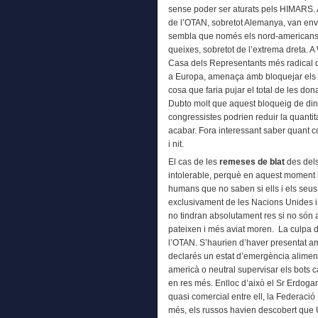
sense poder ser aturats pels HIMARS.
de l’OTAN, sobretot Alemanya, van envia
sembla que només els nord-americans h
queixes, sobretot de l’extrema dreta. A
Casa dels Representants més radical de
a Europa, amenaça amb bloquejar els 
cosa que faria pujar el total de les do
Dubto molt que aquest bloqueig de diner
congressistes podrien reduir la quantita
acabar. Fora interessant saber quant c
i nit.
El cas de les
remeses de blat
des del
intolerable, perquè en aquest moment 
humans que no saben si ells i els se
exclusivament de les Nacions Unides i
no tindran absolutament res si no són a
pateixen i més aviat moren. La culpa d
l’OTAN. S’haurien d’haver presentat 
declarés un estat d’emergència aliment
americà o neutral supervisar els bots c
en res més. Enlloc d’això el Sr Erdogan 
quasi comercial entre ell, la Federaci
més, els russos havien descobert que U