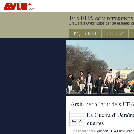
Els EUA són diferents
Els Estats Units vistos per un resident c
Pàgina d'inici
Informació
DC
Arxiu per a 'Ajut dels UEA
La Guerra d’Ucraïna 
guerres
Joan Gil
Classificat com a
Ajut dels UEA
,
Fam
,
Gener