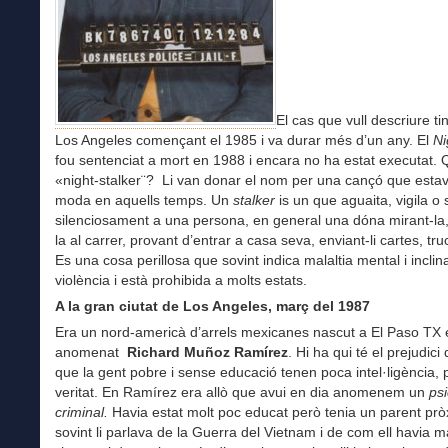
El cas que vull descriure ti
Los Angeles començant el 1985 i va durar més d’un any. El
Ni
fou sentenciat a mort en 1988 i encara no ha estat executat.
«night-stalker¨? Li van donar el nom per una cançó que esta
moda en aquells temps. Un
stalker
is un que aguaita, vigila o
silenciosament a una persona, en general una dóna mirant-la
la al carrer, provant d’entrar a casa seva, enviant-li cartes, tr
Es una cosa perillosa que sovint indica malaltia mental i inclina
violència i està prohibida a molts estats.
A la gran ciutat de Los Angeles, març del 1987
Era un nord-americà d’arrels mexicanes nascut a El Paso TX 
anomenat
Richard Muñoz Ramírez
. Hi ha qui té el prejudic
que la gent pobre i sense educació tenen poca intel·ligència, 
veritat. En Ramírez era allò que avui en dia anomenem un
p
s
criminal.
Havia estat molt poc educat però tenia un parent pr
sovint li parlava de la Guerra del Vietnam i de com ell havia mat