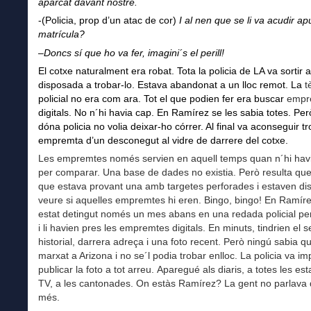
aparcat davant nostre.
-(Policia, prop d’un atac de cor)
I al nen que se li va acudir ap
matrícula?
–
Doncs sí que ho va fer, imagini´s el perill!
El cotxe naturalment era robat. Tota la policia de LA va sortir a
disposada a trobar-lo. Estava abandonat a un lloc remot. La
t
policial no era com ara. Tot el que podien fer era buscar
empr
digitals. No n´hi havia cap. En Ramírez se les sabia totes. Pe
dóna policia no volia deixar-ho córrer. Al final va aconseguir t
empremta d’un desconegut al vidre de darrere del cotxe.
Les empremtes només servien en aquell temps quan n´hi havi
per comparar. Una base de dades no existia. Però resulta que 
que estava provant una amb targetes perforades i estaven di
veure si aquelles empremtes hi eren. Bingo, bingo! En Ramír
estat detingut només un mes abans en una redada policial pe
i li havien pres les empremtes digitals. En minuts, tindrien el 
historial, darrera adreça i una foto recent. Però ningú sabia q
marxat a Arizona i no se´l podia trobar enlloc. La policia va imp
publicar la foto a tot arreu. Aparegué als diaris, a totes les es
TV, a les cantonades. On estàs Ramírez? La gent no parlava 
més.