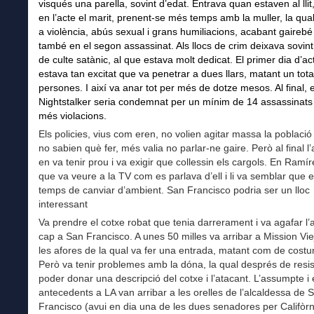
visqués una parella, sovint d’edat. Entrava quan estaven al llit
en l’acte el marit, prenent-se més temps amb la muller, la qua
a violència, abús sexual i grans humiliacions, acabant gaireb
també en el segon assassinat. Als llocs de crim deixava sovint
de culte satànic, al que estava molt dedicat. El primer dia d’acti
estava tan excitat que va penetrar a dues llars, matant un tota
persones. I així va anar tot per més de dotze mesos. Al final, e
Nightstalker seria condemnat per un mínim de 14 assassinats 
més violacions.
Els policies, vius com eren, no volien agitar massa la poblaci
no sabien què fer, més valia no parlar-ne gaire. Però al final l’
en va tenir prou i va exigir que collessin els cargols. En Ramí
que va veure a la TV com es parlava d’ell i li va semblar que e
temps de canviar d’ambient. San Francisco podria ser un lloc
interessant
Va prendre el cotxe robat que tenia darrerament i va agafar l’
cap a San Francisco. A unes 50 milles va arribar a Mission Viej
les afores de la qual va fer una entrada, matant com de costu
Però va tenir problemes amb la dóna, la qual després de resist
poder donar una descripció del cotxe i l’atacant. L’assumpte i 
antecedents a LA van arribar a les orelles de l’alcaldessa de 
Francisco (avui en dia una de les dues senadores per Califòrni