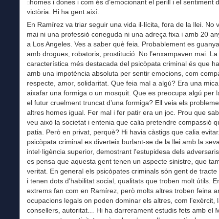
homes i dones i com és d’emocionant el perill i el sentiment 
victòria. Hi ha gent així.
En Ramírez va triar seguir una vida il-lícita, fora de la llei. No 
mai ni una professió coneguda ni una adreça fixa i amb 20 any
a Los Angeles. Ves a saber què feia. Probablement es guanya
amb drogues, robatoris, prostitució. No l’enxampaven mai. La
característica més destacada del psicòpata criminal és que h
amb una impotència absoluta per sentir emocions, com comp
respecte, amor, solidaritat. Que feia mal a algú? Era una mic
aixafar una formiga o un mosquit. Que es preocupa algú per la
el futur cruelment truncat d’una formiga? Ell veia els probleme
altres homes igual. Fer mal i fer patir era un joc. Prou que sa
veu això la societat i entenia que calia pretendre compassió 
patia. Però en privat, perquè? Hi havia càstigs que calia evitar
psicòpata criminal es diverteix burlant-se de la llei amb la sev
intel·ligència superior, demostrant l’estupidesa dels adversaris
es pensa que aquesta gent tenen un aspecte sinistre, que ta
veritat. En general els psicòpates criminals són gent de tract
i tenen dots d’habilitat social, qualitats que troben molt útils. 
extrems fan com en Ramírez, però molts altres troben feina 
ocupacions legals on poden dominar els altres, com l’exèrcit, la
consellers, autoritat… Hi ha darrerament estudis fets amb el