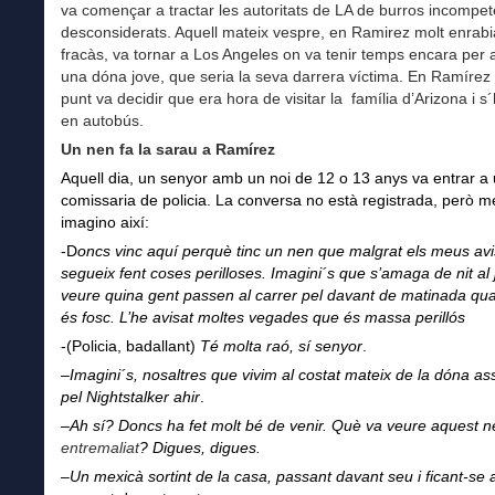
va començar a tractar les autoritats de LA de burros incompet
desconsiderats. Aquell mateix vespre, en Ramirez molt enrabi
fracàs, va tornar a Los Angeles on va tenir temps encara per 
una dóna jove, que seria la seva darrera víctima. En Ramírez
punt va decidir que era hora de visitar la família d’Arizona i s
en autobús.
Un nen fa la sarau a Ramírez
Aquell dia, un senyor amb un noi de 12 o 13 anys va entrar a
comissaria de policia. La conversa no està registrada, però m
imagino així:
-D
oncs vinc aquí perquè tinc un nen que malgrat els meus av
segueix fent coses perilloses. Imagini´s que s’amaga de nit al 
veure quina gent passen al carrer pel davant de matinada qu
és fosc. L’he avisat moltes vegades que és massa perillós
-(Policia, badallant)
Té molta raó, sí senyor
.
–
Imagini´s, nosaltres que vivim al costat mateix de la dóna a
pel Nightstalker ahir
.
–
Ah sí? Doncs ha fet molt bé de venir. Què va veure aquest n
entremaliat
? Digues, digues.
–
Un mexicà sortint de la casa, passant davant seu i ficant-se 