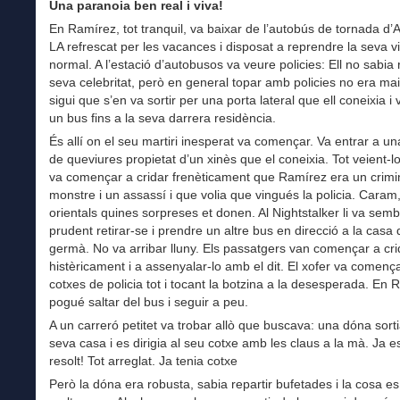
Una paranoia ben real i viva!
En Ramírez, tot tranquil, va baixar de l’autobús de tornada d’
LA refrescat per les vacances i disposat a reprendre la seva v
normal. A l’estació d’autobusos va veure policies: Ell no sabia 
seva celebritat, però en general topar amb policies no era mai
sigui que s’en va sortir per una porta lateral que ell coneixia i
un bus fins a la seva darrera residència.
És allí on el seu martiri inesperat va començar. Va entrar a un
de queviures propietat d’un xinès que el coneixia. Tot veient-l
va començar a cridar frenèticament que Ramírez era un crimi
monstre i un assassí i que volia que vingués la policia. Caram
orientals quines sorpreses et donen. Al Nightstalker li va semb
prudent retirar-se i prendre un altre bus en direcció a la casa 
germà. No va arribar lluny. Els passatgers van començar a cri
histèricament i a assenyalar-lo amb el dit. El xofer va començ
cotxes de policia tot i tocant la botzina a la desesperada. En
pogué saltar del bus i seguir a peu.
A un carreró petitet va trobar allò que buscava: una dóna sorti
seva casa i es dirigia al seu cotxe amb les claus a la mà. Ja e
resolt! Tot arreglat. Ja tenia cotxe
Però la dóna era robusta, sabia repartir bufetades i la cosa e