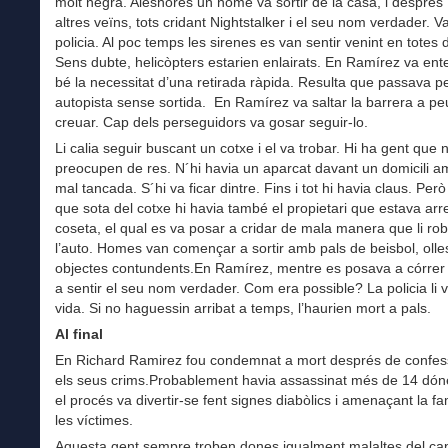
molt negra. Aleshores un home va sortir de la casa, i després
altres veïns, tots cridant Nightstalker i el seu nom verdader. Va
policia. Al poc temps les sirenes es van sentir venint en totes 
Sens dubte, helicòpters estarien enlairats. En Ramírez va ent
bé la necessitat d’una retirada ràpida. Resulta que passava pe
autopista sense sortida. En Ramírez va saltar la barrera a peu
creuar. Cap dels perseguidors va gosar seguir-lo.
Li calia seguir buscant un cotxe i el va trobar. Hi ha gent que 
preocupen de res. N´hi havia un aparcat davant un domicili a
mal tancada. S´hi va ficar dintre. Fins i tot hi havia claus. Però
que sota del cotxe hi havia també el propietari que estava arr
coseta, el qual es va posar a cridar de mala manera que li ro
l’auto. Homes van començar a sortir amb pals de beisbol, olles
objectes contundents.En Ramírez, mentre es posava a córrer 
a sentir el seu nom verdader. Com era possible? La policia li v
vida. Si no haguessin arribat a temps, l’haurien mort a pals.
Al final
En Richard Ramirez fou condemnat a mort després de confess
els seus crims.Probablement havia assassinat més de 14 dón
el procés va divertir-se fent signes diabòlics i amenaçant la fa
les víctimes.
Aquesta gent sempre troben dones igualment malaltes del ca