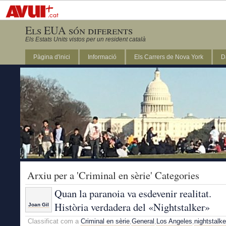
Els EUA són diferents
Els Estats Units vistos per un resident català
Pàgina d'inici
Informació
Els Carrers de Nova York
D
DC
Arxiu per a 'Criminal en sèrie' Categories
Quan la paranoia va esdevenir realitat.
Història verdadera del «Nightstalker»
Joan Gil
Classificat com a
Criminal en sèrie
,
General
,
Los Angeles
,
nightstalke