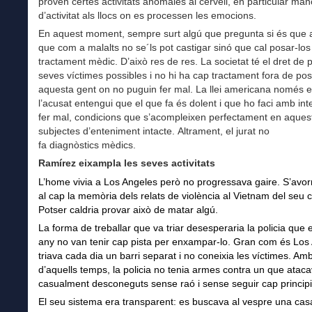
proven certes activitats anòmales al cervell, en particular ma
d’activitat als llocs on es processen les emocions.
En aquest moment, sempre surt algú que pregunta si és que ai
que com a malalts no se´ls pot castigar sinó que cal posar-los
tractament mèdic. D’això res de res. La societat té el dret de p
seves víctimes possibles i no hi ha cap tractament fora de po
aquesta gent on no puguin fer mal. La llei americana només e
l’acusat entengui que el que fa és dolent i que ho faci amb int
fer mal, condicions que s’acompleixen perfectament en aques
subjectes d’enteniment intacte. Altrament, el jurat no
fa diagnòstics mèdics.
Ramírez eixampla les seves activitats
L’home vivia a Los Angeles però no progressava gaire. S’avorri
al cap la memòria dels relats de violència al Vietnam del seu c
Potser caldria provar això de matar algú.
La forma de treballar que va triar desesperaria la policia que 
any no van tenir cap pista per enxampar-lo. Gran com és Los
triava cada dia un barri separat i no coneixia les víctimes. Amb
d’aquells temps, la policia no tenia armes contra un que atac
casualment desconeguts sense raó i sense seguir cap principi
El seu sistema era transparent: es buscava al vespre una cas