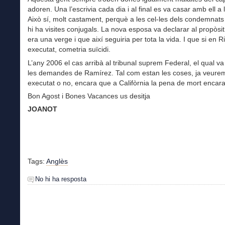
adoren. Una l’escrivia cada dia i al final es va casar amb ell a 
Això sí, molt castament, perquè a les cel-les dels condemnats
hi ha visites conjugals. La nova esposa va declarar al propòsit
era una verge i que així seguiria per tota la vida. I que si en 
executat, cometria suïcidi.
L’any 2006 el cas arribà al tribunal suprem Federal, el qual va
les demandes de Ramírez. Tal com estan les coses, ja veure
executat o no, encara que a Califòrnia la pena de mort encara 
Bon Agost i Bones Vacances us desitja
JOANOT
Tags:
Anglès
No hi ha resposta