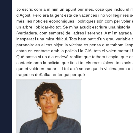
Jo escric com a mínim un apunt per mes, cosa que inclou el 
d’Agost. Però ara la gent està de vacances i no vol llegir res s
més, les notícies econòmiques i polítiques són com per voler e
un arbre i oblidar-ho tot. Se m’ha acudit escriure una història
(verdadera, com sempre) de lladres i serenos. A mí m’agrada p
inesperat i una mica ridícul. Tots hem patit d’un grau variable 
paranoia: en el cas pitjor, la víctima es pensa que tothom l’es
estan en contacte amb la policia i la CIA, tots el volen matar i f
Què passa si un dia esdevé realitat que tothom t’espia, que e
contacte amb la policia, que fins i tot els rocs s’alcen tots sols 
que et voldrien matar… I tot això sense que la víctima,com a 
tragèdies deKafka, entengui per què.