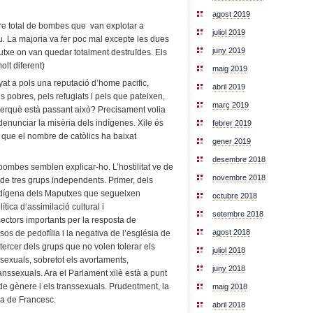
agost 2019
bre total de bombes que van explotar a
juliol 2019
ou. La majoria va fer poc mal excepte les dues
juny 2019
putxe on van quedar totalment destruïdes. Els
lt diferent)
maig 2019
t a pols una reputació d’home pacific,
abril 2019
ls pobres, pels refugiats i pels que pateixen,
març 2019
erquè està passant això? Precisament volia
 denunciar la misèria dels indígenes. Xile és
febrer 2019
a que el nombre de catòlics ha baixat
gener 2019
desembre 2018
ombes semblen explicar-ho. L’hostilitat ve de
novembre 2018
 de tres grups independents. Primer, dels
indígena dels Maputxes que segueixen
octubre 2018
ítica d‘assimilació cultural i
setembre 2018
sectors importants per la resposta de
agost 2018
os de pedofília i la negativa de l’església de
 tercer dels grups que no volen tolerar els
juliol 2018
sexuals, sobretot els avortaments,
juny 2018
ranssexuals. Ara el Parlament xilè està a punt
 de gènere i els transsexuals. Prudentment, la
maig 2018
xa de Francesc.
abril 2018