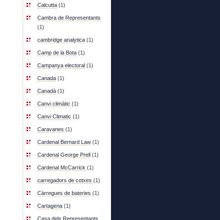
Calcutta
(1)
Cambra de Representants
(1)
cambridge analytica
(1)
Camp de la Bota
(1)
Campanya electoral
(1)
Canada
(1)
Canadà
(1)
Canvi climàtic
(1)
Canvi Climatic
(1)
Caravanes
(1)
Cardenal Bernard Law
(1)
Cardenal George Prell
(1)
Cardenal McCarrick
(1)
carregadors de cotxes
(1)
Càrregues de bateries
(1)
Cartagena
(1)
Casa dels Representants