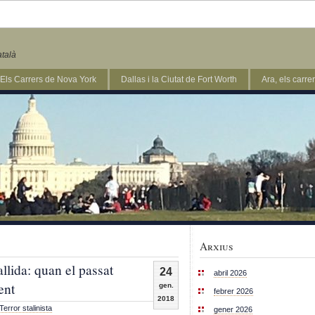
atalà
Els Carrers de Nova York
Dallas i la Ciutat de Fort Worth
Ara, els carr
Arxius
llida: quan el passat
24
abril 2026
ent
gen.
febrer 2026
2018
Terror stalinista
gener 2026