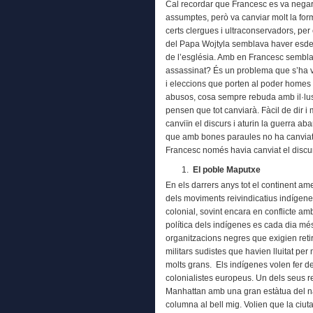
Cal recordar que Francesc es va negar 
assumptes, però va canviar molt la for
certs clergues i ultraconservadors, pe
del Papa Wojtyla semblava haver esdev
de l’església. Amb en Francesc sembla 
assassinat? És un problema que s’ha vi
i eleccions que porten al poder homes
abusos, cosa sempre rebuda amb il·lus
pensen que tot canviarà. Fàcil de dir i mo
canviïn el discurs i aturin la guerra aba
que amb bones paraules no ha canviat r
Francesc només havia canviat el discurs 
El poble Maputxe
En els darrers anys tot el continent am
dels moviments reivindicatius indígene
colonial, sovint encara en conflicte amb
política dels indígenes es cada dia més
organitzacions negres que exigien reti
militars sudistes que havien lluitat per
molts grans. Els indígenes volen fer de
colonialistes europeus. Un dels seus r
Manhattan amb una gran estàtua del n
columna al bell mig. Volien que la ciut