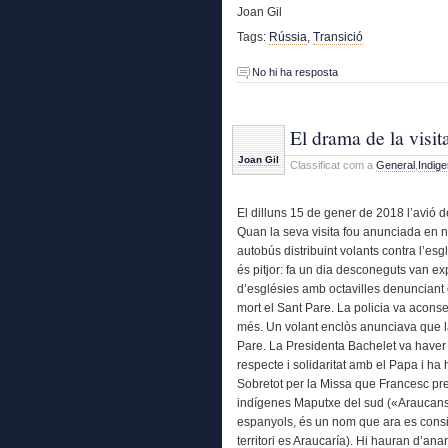
Joan Gil
Tags:
Rússia
,
Transició
No hi ha resposta
El drama de la visit
Joan Gil
Classificat com a
General
,
Indig
El dilluns 15 de gener de 2018 l’avió d
Quan la seva visita fou anunciada en
autobús distribuint volants contra l’es
és pitjor: fa un dia desconeguts van ex
d’esglésies amb octavilles denunciant 
mort el Sant Pare. La policia va aconse
més. Un volant enclòs anunciava que l
Pare. La Presidenta Bachelet va haver
respecte i solidaritat amb el Papa i ha 
Sobretot per la Missa que Francesc pres
indígenes Maputxe del sud («Araucans»
espanyols, és un nom que ara es consid
territori es Araucaría). Hi hauran d’ana