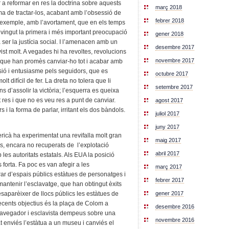
a reformar en res la doctrina sobre aquests
març 2018
ma de tractar-los, acabant amb l’obsessió de
febrer 2018
r exemple, amb l’avortament, que en els temps
ingut la primera i més important preocupació
gener 2018
ser la justícia social. I l’amenacen amb un
desembre 2017
st molt. A vegades hi ha revoltes, revolucions
novembre 2017
 que han promès canviar-ho tot i acabar amb
ió i entusiasme pels seguidors, que es
octubre 2017
lt difícil de fer. La dreta no tolera que li
setembre 2017
ns d’assolir la victòria; l’esquerra es queixa
es i que no es veu res a punt de canviar.
agost 2017
i la forma de parlar, irritant els dos bàndols.
juliol 2017
juny 2017
ericà ha experimentat una revifalla molt gran
maig 2017
s, encara no recuperats de l’explotació
abril 2017
 les autoritats estatals. Als EUA la posició
 forta. Fa poc es van afegir a les
març 2017
rar d’espais públics estàtues de personatges i
febrer 2017
 mantenir l’esclavatge, que han obtingut èxits
saparèixer de llocs públics les estàtues de
gener 2017
ecents objectius és la plaça de Colom a
desembre 2016
avegador i esclavista dempeus sobre una
novembre 2016
at enviés l’estàtua a un museu i canviés el