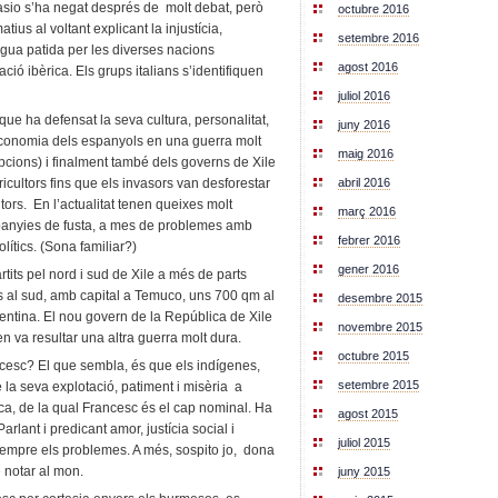
Blasio s’ha negat després de molt debat, però
octubre 2016
tius al voltant explicant la injustícia,
setembre 2016
engua patida per les diverses nacions
agost 2016
ció ibèrica. Els grups italians s’identifiquen
juliol 2016
ue ha defensat la seva cultura, personalitat,
juny 2016
 economia dels espanyols en una guerra molt
maig 2016
pcions) i finalment també dels governs de Xile
abril 2016
ricultors fins que els invasors van desforestar
ltors. En l’actualitat tenen queixes molt
març 2016
mpanyies de fusta, a mes de problemes amb
febrer 2016
olítics. (Sona familiar?)
gener 2016
tits pel nord i sud de Xile a més de parts
s al sud, amb capital a Temuco, uns 700 qm al
desembre 2015
entina. El nou govern de la República de Xile
novembre 2015
en va resultar una altra guerra molt dura.
octubre 2015
ncesc? El que sembla, és que els indígenes,
setembre 2015
 la seva explotació, patiment i misèria a
ica, de la qual Francesc és el cap nominal. Ha
agost 2015
arlant i predicant amor, justícia social i
juliol 2015
 sempre els problemes. A més, sospito jo, dona
 notar al mon.
juny 2015