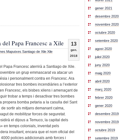
febrer 2021
gener 2021
desembre 2020
novembre 2020
octubre 2020
a del Papa Francesc a Xile
setembre 2020
13
agost 2020
gen.
enes
,
Maputxes
,
Santiago de Xile
,
Xile
2018
juliol 2020
juny 2020
el Papa Francesc aterrirà a Santiago de Xile.
 novembre un grup emmascarat va atacar un
maig 2020
glésia i personalment contra en Francesc. Ara
abril 2020
plosionar tres bombes incendiàries a l’exterior
març 2020
en Francesc, els bisbes xilens i amenaçant de
guir trobar a temps i desactivar tres bombes
febrer 2020
a propera bomba petaria a la casulla del Sant
gener 2020
 de sortir als mitjans demanant calma,
hagut de mobilitzar forces de seguretat.
desembre 2019
idirà el dijous a Temuco, la capital dels
novembre 2019
 en temps colonials, inventat pels
octubre 2019
era insultant, encara que el nom oficial del
r 4000 policies addicionals amb forces i
setembre 2019