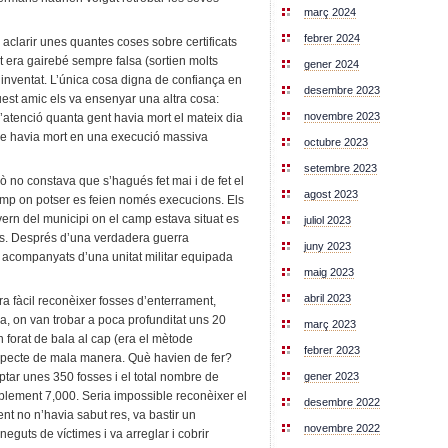
març 2024
febrer 2024
 aclarir unes quantes coses sobre certificats
t era gairebé sempre falsa (sortien molts
gener 2024
a inventat. L’única cosa digna de confiança en
desembre 2023
quest amic els va ensenyar una altra cosa:
novembre 2023
a l’atenció quanta gent havia mort el mateix dia
re havia mort en una execució massiva
octubre 2023
setembre 2023
ò no constava que s’hagués fet mai i de fet el
agost 2023
 camp on potser es feien només execucions. Els
vern del municipi on el camp estava situat es
juliol 2023
res. Després d’una verdadera guerra
juny 2023
te acompanyats d’una unitat militar equipada
maig 2023
abril 2023
era fàcil reconèixer fosses d’enterrament,
, on van trobar a poca profunditat uns 20
març 2023
 forat de bala al cap (era el mètode
febrer 2023
especte de mala manera. Què havien de fer?
gener 2023
mptar unes 350 fosses i el total nombre de
blement 7,000. Seria impossible reconèixer el
desembre 2022
ent no n’havia sabut res, va bastir un
novembre 2022
guts de víctimes i va arreglar i cobrir