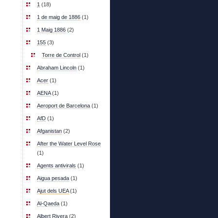
1
(18)
1 de maig de 1886
(1)
1 Maig 1886
(2)
155
(3)
Torre de Control
(1)
Abraham Lincoln
(1)
Acer
(1)
AENA
(1)
Aeroport de Barcelona
(1)
AfD
(1)
Afganistan
(2)
After the Water Level Rose
(1)
Agents antivirals
(1)
Aigua pesada
(1)
Ajut dels UEA
(1)
Al-Qaeda
(1)
Albert Rivera
(2)