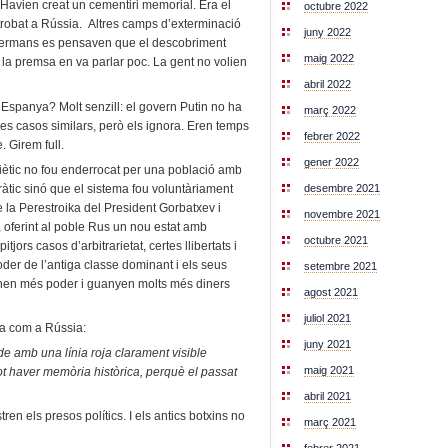
 Havien creat un cementiri memorial. Era el
octubre 2022
trobat a Rússia. Altres camps d’exterminació
juny 2022
s germans es pensaven que el descobriment
maig 2022
 la premsa en va parlar poc. La gent no volien
abril 2022
 Espanya? Molt senzill: el govern Putin no ha
març 2022
tres casos similars, però els ignora. Eren temps
febrer 2022
. Girem full.
gener 2022
viètic no fou enderrocat per una població amb
ocràtic sinó que el sistema fou voluntàriament
desembre 2021
 la Perestroika del President Gorbatxev i
novembre 2021
 oferint al poble Rus un nou estat amb
octubre 2021
pitjors casos d’arbitrarietat, certes llibertats i
poder de l’antiga classe dominant i els seus
setembre 2021
nen més poder i guanyen molts més diners
agost 2021
juliol 2021
nya com a Rússia:
juny 2021
de amb una línia roja clarament visible
maig 2021
ot haver memòria històrica, perquè el passat
abril 2021
en els presos polítics. I els antics botxins no
març 2021