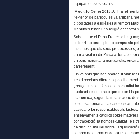
equipaments especials.
(Afegit 16 Gener 2018: Al final el nom
l‘exterior de parròquies va arribar a n
dipositades a esglésies al territori Ma
Maputxes tenen una religió ancestral mo
Sabent que el Papa Francesc ha guanya
solidari i tolerant, ple de compassió pe
molt més que els seus predecessors, p
anar a visitar i dir Missa a Temaco per
un país majoritàriament catòlic, encar
darrerement.
Els volants que han aparegut amb les b
tres direccions diferents, possiblement
greuges no satisfets de la comunitat 
queixant-se del tracte que reben i la pol
econòmica; segon, la insatisfacció de 
l’església romana i a casos escandalos
castigar o fer responsables als bisbes;
ensenyaments catòlics sobre matèries 
contracepció, la homosexualitat i els t
de discutir una llei sobre l’adjudicació
cambra ha ajornat el debat fins la mar