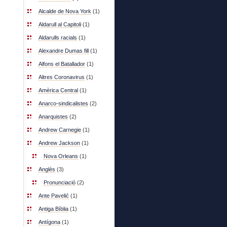
Alcalde de Nova York
(1)
Aldarull al Capitoli
(1)
Aldarulls racials
(1)
Alexandre Dumas fill
(1)
Alfons el Batallador
(1)
Altres Coronavirus
(1)
Amèrica Central
(1)
Anarco-sindicalistes
(2)
Anarquistes
(2)
Andrew Carnegie
(1)
Andrew Jackson
(1)
Nova Orleans
(1)
Anglès
(3)
Pronunciació
(2)
Ante Pavelić
(1)
Antiga Bíblia
(1)
Antígona
(1)