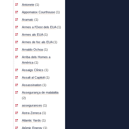
Antonete
(1)
Appomatox Courthouse
(1)
Aramaic
(1)
Armes a l'Oest dels EUA
(1)
Armes als EUA
(1)
Armes de foc als EUA
(1)
Arnaldo Ochoa
(1)
Arriba dels Homes a
Amèrica
(1)
Assaigs Clínics
(1)
Assalt al Capitoli
(1)
Assassination
(1)
Assegurança de malalaltia
(2)
assegurances
(1)
Astra-Zeneca
(1)
Atlantic Yards
(1)
Atòmic Energy
(1)