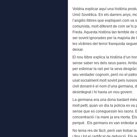
Voldria explicar aquí una història produ
Unió Soviètica. En els darrers anys, mo
l’anglès llibres que expliquen com va s
comunista, molt diferent de com se’ls
Freda. Aquesta història tan terrible d
ser sovint ignorades per la majoria de
les víctimes del terror franquista segu
deixar.
El nou llibre explica la història d’un 
sense saber res dels seus pares. Arribat 
per esbrinar la raó per la seva desgràc
seu verdader cognom, però no el patron
usat socialment molt sovint pels russos.
civil donant-li el nom d’una germana, 
desintegrat i hi havia un nou govern.
La germana era una dona bastant més 
molt petit, quan un dia la policia es va
sense que es coneguessin les raons. 
concentració i la mare ja era morta. E
perquè. Els germans es van entestar a
No tenia res de fàcil, però van trobar 
i fins i tot el certificat de defunció. E