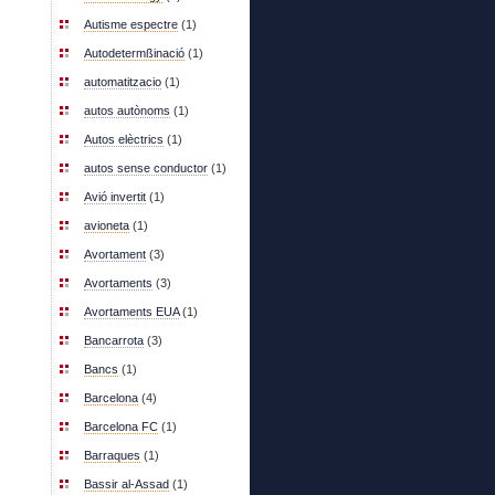
Autisme espectre
(1)
Autodetermßinació
(1)
automatitzacio
(1)
autos autònoms
(1)
Autos elèctrics
(1)
autos sense conductor
(1)
Avió invertit
(1)
avioneta
(1)
Avortament
(3)
Avortaments
(3)
Avortaments EUA
(1)
Bancarrota
(3)
Bancs
(1)
Barcelona
(4)
Barcelona FC
(1)
Barraques
(1)
Bassir al-Assad
(1)