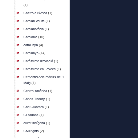
(1)
Castro a l’Àfrica
(1)
Catalan Vaults
(1)
Catalanofòbia
(1)
Catalonia
(10)
catalunya
(4)
Catalunya
(14)
Catàstrofe d’aviació
(1)
Catastrofe en Levees
(1)
Cementiri dels màrtirs del 1
Maig
(1)
Central Amèrica
(1)
Chaos Theory
(1)
Che Guevara
(1)
Ciutadans
(1)
ciutat indígena
(1)
Civil rights
(2)