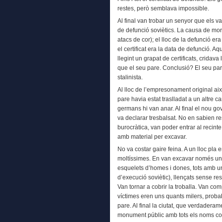
restes, però semblava impossible.
Al final van trobar un senyor que els va
de defunció soviètics. La causa de mor
atacs de cor); el lloc de la defunció er
el certificat era la data de defunció. A
llegint un grapat de certificats, cridav
que el seu pare. Conclusió? El seu pa
stalinista.
Al lloc de l’empresonament original aix
pare havia estat traslladat a un altre
germans hi van anar. Al final el nou go
va declarar tresbalsat. No en sabien 
burocràtica, van poder entrar al recin
amb material per excavar.
No va costar gaire feina. A un lloc pla 
moltíssimes. En van excavar només una
esquelets d’homes i dones, tots amb un
d’execució soviètic), llençats sense r
Van tornar a cobrir la troballa. Van co
víctimes eren uns quants milers, proba
pare. Al final la ciutat, que verdaderam
monument públic amb tots els noms cone