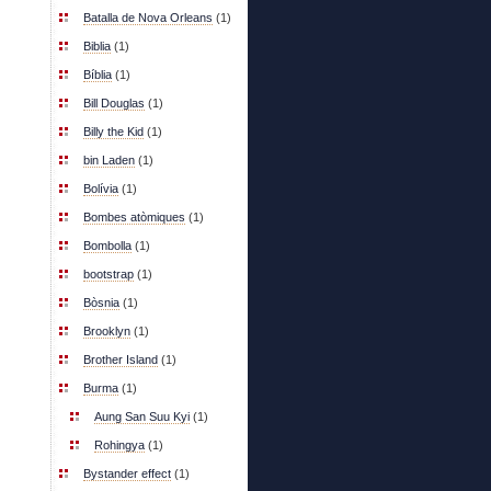
Batalla de Nova Orleans
(1)
Biblia
(1)
Bíblia
(1)
Bill Douglas
(1)
Billy the Kid
(1)
bin Laden
(1)
Bolívia
(1)
Bombes atòmiques
(1)
Bombolla
(1)
bootstrap
(1)
Bòsnia
(1)
Brooklyn
(1)
Brother Island
(1)
Burma
(1)
Aung San Suu Kyi
(1)
Rohingya
(1)
Bystander effect
(1)