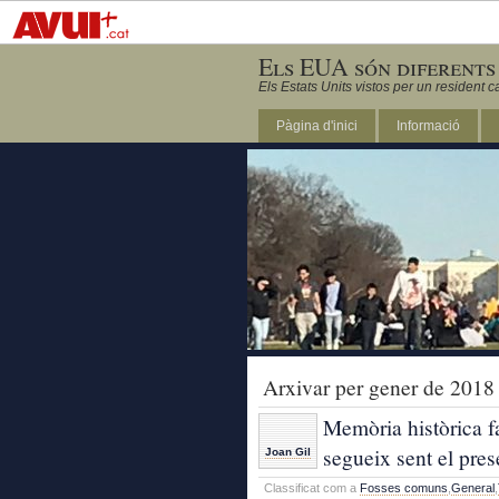
Els EUA són diferents
Els Estats Units vistos per un resident c
Pàgina d'inici
Informació
DC
Arxivar per gener de 2018
Memòria històrica fa
segueix sent el pres
Joan Gil
Classificat com a
Fosses comuns
,
General
,