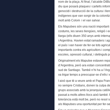
nom de la plaça. Al final, l’alcalde Di
diu que posarà plaques i cartells informa
genocidi i destrucció de la cultura i ll
indígenes que van sorgir de la colonitza
molt amb Colom i el van salvar.
Els Maputxes són una nació important q
costums, les seves llengües, religió i
llarga (ells diuen 350 anys amb interru
i Argentina. Havien estat ramaders i ag
el país i van haver de fer-se tots agricu
importants contra els agricultors i co
escoles, opressió cultural, i detinguts p
Originalment els Maputxe estaven repar
d’Argentina, però ara estan concentrat
sud de Santiago. També n’hi ha a l’Arg
va trigar temps a preocupar-se d’ells i 
I això que té a veure amb el Papa Fra
no sempre Cristians, donen la culpa de
grups associats amb la jerarquia catòl
passat a molts altres llocs això també. P
tolerància està molt be, però no resol
als Maputxes una oportunitat per fer-se