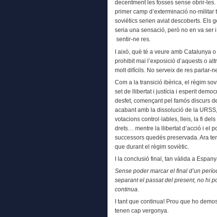
decentment les fosses sense obrir-les.
primer camp d’exterminació no-militar 
soviètics serien aviat descoberts. El
seria una sensació, però no en va ser i
sentir-ne res.
I això, què té a veure amb Catalunya o
prohibit mai l’exposició d’aquests o al
molt difícils. No serveix de res parlar-ne
Com a la transició ibèrica, el règim so
set de llibertat i justícia i esperit dem
desfet, començant pel famós discurs de
acabant amb la dissolució de la URSS,
votacions control·lables, lleis, la fi dels 
drets… mentre la llibertat d’acció i el 
successors quedés preservada. Ara te
que durant el règim soviètic.
I la conclusió final, tan vàlida a Espa
Sense poder marcar el final d’un perío
separant el passat del present, no hi p
continua.
I tant que continua! Prou que ho demostr
tenen cap vergonya.