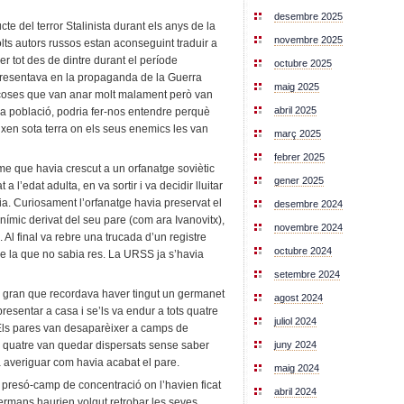
desembre 2025
cte del terror Stalinista durant els anys de la
novembre 2025
lts autors russos estan aconseguint traduir a
er tot des de dintre durant el període
octubre 2025
 presentava en la propaganda de la Guerra
maig 2025
e coses que van anar molt malament però van
abril 2025
 la població, podria fer-nos entendre perquè
eixen sota terra on els seus enemics les van
març 2025
febrer 2025
home que havia crescut a un orfanatge soviètic
gener 2025
a l’edat adulta, en va sortir i va decidir lluitar
ia. Curiosament l’orfanatge havia preservat el
desembre 2024
ímic derivat del seu pare (com ara Ivanovitx),
novembre 2024
 Al final va rebre una trucada d’un registre
octubre 2024
de la que no sabia res. La URSS ja s’havia
setembre 2024
gran que recordava haver tingut un germanet
agost 2024
 presentar a casa i se’ls va endur a tots quatre
juliol 2024
Els pares van desaparèixer a camps de
juny 2024
ls quatre van quedar dispersats sense saber
 averiguar com havia acabat el pare.
maig 2024
la presó-camp de concentració on l’havien ficat
abril 2024
ls germans haurien volgut retrobar les seves