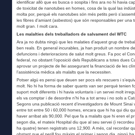
identificar allò que es busca o sospita i fins ara no hi havia c
de toxicitat de nanotubes en homes, cosa de la qual las indúst
molta por, perquè els nanotubes són més petits però s’assem
les fibres d’amiant (asbestos) que són responsables per una 
molt gran. I molt cara.
Les malalties
dels treballadors de salvament del WTC
Ara ja no dubta ningú que les malaties d’aquest grup de treba
ben reals. En general incurables, ja han produït un nombre d
defuncions i deterioracions de salut molt greus. Fa poc el Co
federal, no obstant l’oposició dels Republicans a totes dues 
aprovar un projecte de llei assegurant la financiació de les clín
l’assistència mèdica als malalts que la necessiten.
Potser algú es pensi que deuen ser pocs els rescuers i s’equi
molt. No hi ha forma de saber quants van ser perquè tenien f
suport molt diferents i hi havia voluntaris i un servei molt irreg
els va comptar i de desordre n’hi ha a tot arreu i no sols a Ca
Segons una publicació recent d’investigadors de Mount Sinai
entre tot entre 50 i 60,000 homes, encara que hi ha qui diu q
haver arribat als 90,000. Pel que fa a malalts que hi eren el pr
segon dia, el mateix Hospital diu que al seu servei (i recordeu
ha quatre) tenen registrats uns 12,900. A més, cal recordar q
obstant que el perill fou màxim el primer i segon dia, ningú ha 