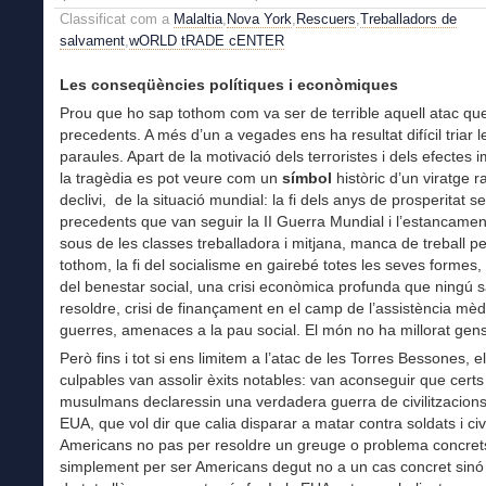
Classificat com a
Malaltia
,
Nova York
,
Rescuers
,
Treballadors de
salvament
,
wORLD tRADE cENTER
Les conseqüències polítiques i econòmiques
Prou que ho sap tothom com va ser de terrible aquell atac qu
precedents. A més d’un a vegades ens ha resultat difícil triar l
paraules. Apart de la motivació dels terroristes i dels efectes 
la tragèdia es pot veure com un
símbol
històric d’un viratge r
declivi, de la situació mundial: la fi dels anys de prosperitat s
precedents que van seguir la II Guerra Mundial i l’estancamen
sous de les classes treballadora i mitjana, manca de treball pe
tothom, la fi del socialisme en gairebé totes les seves formes, 
del benestar social, una crisi econòmica profunda que ningú
resoldre, crisi de finançament en el camp de l’assistència mèd
guerres, amenaces a la pau social. El món no ha millorat gens
Però fins i tot si ens limitem a l’atac de les Torres Bessones, e
culpables van assolir èxits notables: van aconseguir que certs
musulmans declaressin una verdadera guerra de civilitzacions
EUA, que vol dir que calia disparar a matar contra soldats i civ
Americans no pas per resoldre un greuge o problema concret
simplement per ser Americans degut no a un cas concret sinó 