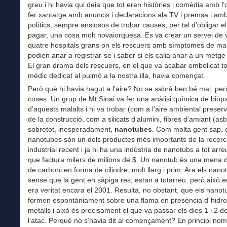
greu i hi havia qui deia que tot eren històries i comèdia amb l’
fer xantatge amb anuncis i declaracions ala TV i premsa i amb 
polítics, sempre ansiosos de trobar causes, per tal d’obligar e
pagar, una cosa molt novaiorquesa. Es va crear un servei de v
quatre hospitals grans on els rescuers amb símptomes de mal
podien anar a registrar-se i saber si els calia anar a un metge 
El gran drama dels rescuers, en el que va acabar embolicat to
mèdic dedicat al pulmó a la nostra illa, havia començat.
Però què hi havia hagut a l’aire? No se sabrà ben bé mai, per
coses. Un grup de Mt Sinai va fer una anàlisi química de biòp
d’aquests malalts i hi va trobar (com a l’aire ambiental preserv
de la construcció, com a silicats d’alumini, fibres d’amiant (asb
sobretot, inesperadament,
nanotubes
. Com molta gent sap, 
nanotubes són un dels productes més importants de la recer
industrial recent i ja hi ha una indústria de nanotubs a tot arr
que factura milers de milions de $. Un nanotub és una mena de
de carboni en forma de cilindre, molt llarg i prim. Ara els nano
sense que la gent en sàpiga res, estan a totarreu, però això 
era veritat encara el 2001. Resulta, no obstant, que els nanot
formen espontàniament sobre una flama en presència d´hidro
metalls i això és precisament el que va passar els dies 1 i 2 
l’atac. Perquè no s’havia dit al començament? En principi no