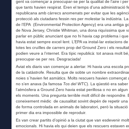
gent va començar a preocupar-se per la qualitat de l’aire i per
que tants havien respirat. Eren el temps d’una administració f
republicana amb càrrecs anomenats per evitar que les agènc
protecció als ciutadans fessin res per molestar la indústria. La
de l’EPA (Environmental Protection Agency) era una antiga 
de Nova Jersey, Christie Whitman, una dona riquíssima que va
parlar en públic anunciant que no hi havia cap problema i que 
havia estat sempre excel·lent. L’EPA va instal-lar estacions de
totes les cruïlles de carrers prop del Ground Zero i els resulta
podien veure a l’nternet. Era típic republicà: tot anava molt bé,
preocupar-se per res. Desgraciada!
Aviat els diaris van començar a alertar. Hi havia una escola pro
de la catàstrofe. Resulta que de sobte un nombre extraordinari
noies s´havien fet asmàtics. Molts rescuers havien començat a 
no s’en anava (la famosa
Tos del WTC
). La qüestió era saber 
l’atmòsfera a Ground Zero havia estat perillosa o no en algun 
els moments. Una pregunta terrible molt difícil de respondre. 
coneixement mèdic de causalitat sovint depén de repetir una 
de forma controlada en animals de laboratori, però la situació
primer dia era impossible de reproduir.
Es van crear partits d’opinió a la ciutat que van esdevenir molt
emocionals. Hi havia els qui deien que els rescuers estaven en