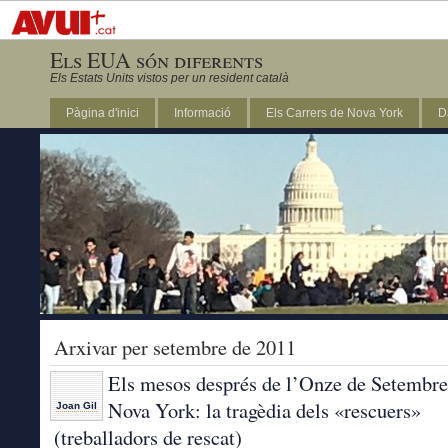
Els EUA són diferents
Els Estats Units vistos per un resident català
Pàgina d'inici
Informació
Els Carrers de Nova York
D
DC
Arxivar per setembre de 2011
Els mesos després de l’Onze de Setembre
Nova York: la tragèdia dels «rescuers»
Joan Gil
(treballadors de rescat)