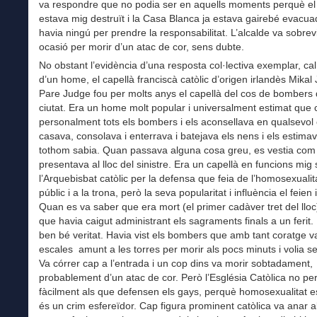
va respondre que no podia ser en aquells moments perquè e
estava mig destruït i la Casa Blanca ja estava gairebé evacuad
havia ningú per prendre la responsabilitat. L’alcalde va sobre
ocasió per morir d’un atac de cor, sens dubte.
No obstant l’evidència d’una resposta col·lectiva exemplar, cal
d’un home, el capellà franciscà catòlic d’origen irlandès Mikal
Pare Judge fou per molts anys el capellà del cos de bombers 
ciutat. Era un home molt popular i universalment estimat que 
personalment tots els bombers i els aconsellava en qualsevol 
casava, consolava i enterrava i batejava els nens i els estima
tothom sabia. Quan passava alguna cosa greu, es vestia com e
presentava al lloc del sinistre. Era un capellà en funcions mig
l’Arquebisbat catòlic per la defensa que feia de l’homosexualit
públic i a la trona, però la seva popularitat i influència el feien
Quan es va saber que era mort (el primer cadàver tret del lloc)
que havia caigut administrant els sagraments finals a un ferit.
ben bé veritat. Havia vist els bombers que amb tant coratge va
escales amunt a les torres per morir als pocs minuts i volia se
Va córrer cap a l’entrada i un cop dins va morir sobtadament,
probablement d’un atac de cor. Però l’Església Catòlica no p
fàcilment als que defensen els gays, perquè homosexualitat 
és un crim esfereïdor. Cap figura prominent catòlica va anar al