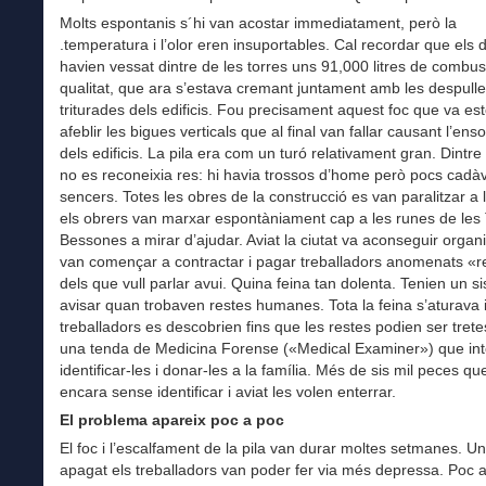
Molts espontanis s´hi van acostar immediatament, però la
.temperatura i l’olor eren insuportables. Cal recordar que els 
havien vessat dintre de les torres uns 91,000 litres de combust
qualitat, que ara s’estava cremant juntament amb les despull
triturades dels edificis. Fou precisament aquest foc que va est
afeblir les bigues verticals que al final van fallar causant l’en
dels edificis. La pila era com un turó relativament gran. Dintre 
no es reconeixia res: hi havia trossos d’home però pocs cadà
sencers. Totes les obres de la construcció es van paralitzar a la
els obrers van marxar espontàniament cap a les runes de les 
Bessones a mirar d’ajudar. Aviat la ciutat va aconseguir organi
van començar a contractar i pagar treballadors anomenats «
dels que vull parlar avui. Quina feina tan dolenta. Tenien un s
avisar quan trobaven restes humanes. Tota la feina s’aturava i
treballadors es descobrien fins que les restes podien ser trete
una tenda de Medicina Forense («Medical Examiner») que int
identificar-les i donar-les a la família. Més de sis mil peces q
encara sense identificar i aviat les volen enterrar.
El problema apareix poc a poc
El foc i l’escalfament de la pila van durar moltes setmanes. U
apagat els treballadors van poder fer via més depressa. Poc 