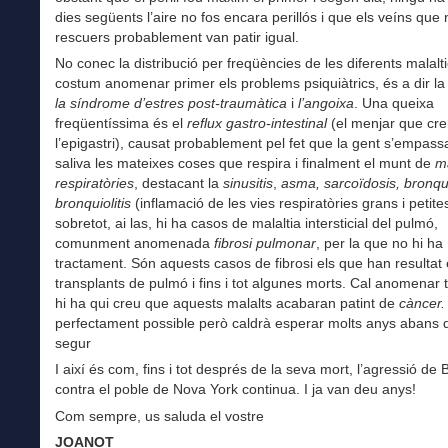
dies següents l’aire no fos encara perillós i que els veíns que
rescuers probablement van patir igual.
No conec la distribució per freqüències de les diferents malalt
costum anomenar primer els problems psiquiàtrics, és a dir la
la síndrome d’estres post-traumàtica
i
l’angoixa
. Una queixa
freqüentíssima és el
reflux gastro-intestinal
(el menjar que cr
l’epigastri), causat probablement pel fet que la gent s’empas
saliva les mateixes coses que respira i finalment el munt de
ma
respiratòries
, destacant la
sinusitis
,
asma, sarcoïdosis, bronqu
bronquiolitis
(inflamació de les vies respiratòries grans i petites
sobretot, ai las, hi ha casos de malaltia intersticial del pulmó,
comunment anomenada
fibrosi pulmonar
, per la que no hi ha
tractament. Són aquests casos de fibrosi els que han resultat
transplants de pulmó i fins i tot algunes morts. Cal anomenar
hi ha qui creu que aquests malalts acabaran patint de
càncer.
perfectament possible però caldrà esperar molts anys abans 
segur
I així és com, fins i tot després de la seva mort, l’agressió de
contra el poble de Nova York continua. I ja van deu anys!
Com sempre, us saluda el vostre
JOANOT