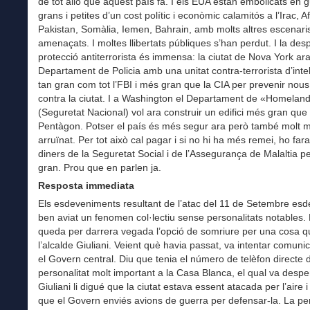
de tot allò que aquest país fa. I els EUA estan embolicats en 
grans i petites d’un cost polític i econòmic calamitós a l’Irac, A
Pakistan, Somàlia, Iemen, Bahrain, amb molts altres escenari
amenaçats. I moltes llibertats públiques s’han perdut. I la des
protecció antiterrorista és immensa: la ciutat de Nova York a
Departament de Policia amb una unitat contra-terrorista d’intel
tan gran com tot l’FBI i més gran que la CIA per prevenir nous
contra la ciutat. I a Washington el Departament de «Homeland
(Seguretat Nacional) vol ara construir un edifici més gran que 
Pentàgon. Potser el país és més segur ara però també molt 
arruïnat. Per tot això cal pagar i si no hi ha més remei, ho fa
diners de la Seguretat Social i de l’Assegurança de Malaltia pe
gran. Prou que en parlen ja.
Resposta immediata
Els esdeveniments
resultant de l’atac del 11 de Setembre es
ben aviat un fenomen col·lectiu sense personalitats notables.
queda per darrera vegada l’opció de somriure per una cosa qu
l’alcalde Giuliani. Veient què havia passat, va intentar comun
el Govern central. Diu que tenia el número de telèfon directe 
personalitat molt important a la Casa Blanca, el qual va despe
Giuliani li digué que la ciutat estava essent atacada per l’aire i
que el Govern enviés avions de guerra per defensar-la. La per