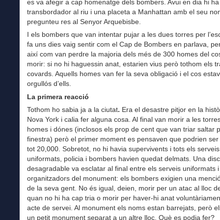
es va afegir a cap homenatge dels bombers. Avui en dia hi ha
transbordador al riu i una placeta a Manhattan amb el seu no
pregunteu res al Senyor Arquebisbe.
I els bombers que van intentar pujar a les dues torres per l’es
fa uns dies vaig sentir com el Cap de Bombers en parlava, pe
així com van perdre la majoria dels més de 300 homes del co
morir: si no hi haguessin anat, estarien vius però tothom els tr
covards. Aquells homes van fer la seva obligació i el cos esta
orgullós d’ells.
La primera reacció
Tothom ho sabia ja a la ciutat
.
Era el desastre pitjor en la hist
Nova York i calia fer alguna cosa. Al final van morir a les torr
homes i dónes (inclosos els prop de cent que van triar saltar p
finestra) però el primer moment es pensaven que podrien ser 1
tot 20,000. Sobretot, no hi havia supervivents i tots els serveis
uniformats, policia i bombers havien quedat delmats. Una dis
desagradable va esclatar al final entre els serveis uniformats i
organitzadors del monument: els bombers exigien una menci
de la seva gent. No és igual, deien, morir per un atac al lloc de
quan no hi ha cap tria o morir per haver-hi anat voluntàriame
acte de servei. Al monument els noms estan barrejats, però el
un petit monument separat a un altre lloc. Què es podia fer?