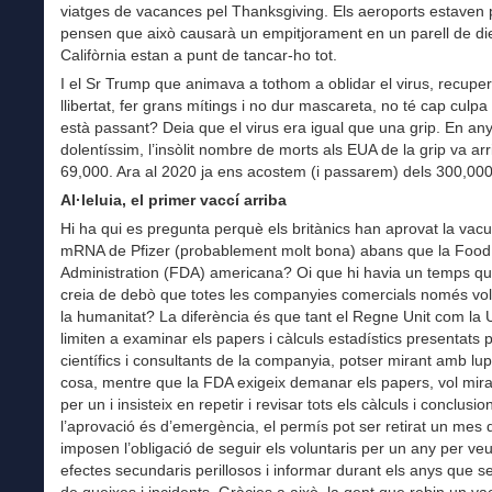
viatges de vacances pel Thanksgiving. Els aeroports estaven 
pensen que això causarà un empitjorament en un parell de die
Califòrnia estan a punt de tancar-ho tot.
I el Sr Trump que animava a tothom a oblidar el virus, recuper
llibertat, fer grans mítings i no dur mascareta, no té cap culpa
està passant? Deia que el virus era igual que una grip. En an
dolentíssim, l’insòlit nombre de morts als EUA de la grip va arr
69,000. Ara al 2020 ja ens acostem (i passarem) dels 300,000
Al·leluia
, el primer vaccí arriba
Hi ha qui es pregunta perquè els britànics han aprovat la vac
mRNA de Pfizer (probablement molt bona) abans que la Food
Administration (FDA) americana? Oi que hi havia un temps qu
creia de debò que totes les companyies comercials només vol
la humanitat? La diferència és que tant el Regne Unit com la 
limiten a examinar els papers i càlculs estadístics presentats 
científics i consultants de la companyia, potser mirant amb lu
cosa, mentre que la FDA exigeix demanar els papers, vol mira
per un i insisteix en repetir i revisar tots els càlculs i conclusio
l’aprovació és d’emergència, el permís pot ser retirat un mes 
imposen l’obligació de seguir els voluntaris per un any per veu
efectes secundaris perillosos i informar durant els anys que 
de queixes i incidents. Gràcies a això, la gent que rebin un v