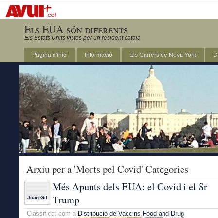
Els EUA són diferents
Els Estats Units vistos per un resident català
Pàgina d'inici
Informació
Els Carrers de Nova York
D
DC
Arxiu per a 'Morts pel Covid' Categories
Més Apunts dels EUA: el Covid i el Sr
Trump
Joan Gil
Classificat com a
Distribució de Vaccins
,
Food and Drug