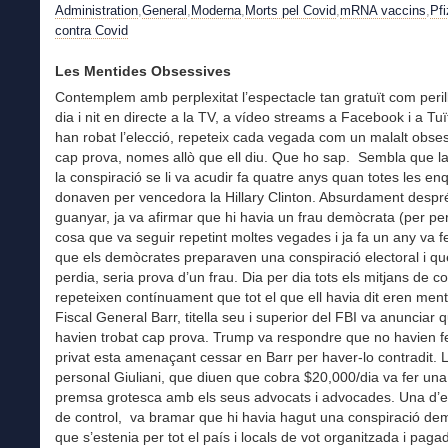
Administration
,
General
,
Moderna
,
Morts pel Covid
,
mRNA vaccins
,
Pfi
contra Covid
Les Mentides Obsessives
Contemplem amb perplexitat l’espectacle tan gratuït com perill
dia i nit en directe a la TV, a vídeo streams a Facebook i a Tuï
han robat l’elecció, repeteix cada vegada com un malalt obses
cap prova, nomes allò que ell diu. Que ho sap. Sembla que la
la conspiració se li va acudir fa quatre anys quan totes les en
donaven per vencedora la Hillary Clinton. Absurdament despr
guanyar, ja va afirmar que hi havia un frau demòcrata (per pe
cosa que va seguir repetint moltes vegades i ja fa un any va f
que els demòcrates preparaven una conspiració electoral i qu
perdia, seria prova d’un frau. Dia per dia tots els mitjans de 
repeteixen contínuament que tot el que ell havia dit eren ment
Fiscal General Barr, titella seu i superior del FBI va anunciar 
havien trobat cap prova. Trump va respondre que no havien fe
privat esta amenaçant cessar en Barr per haver-lo contradit. 
personal Giuliani, que diuen que cobra $20,000/dia va fer un
premsa grotesca amb els seus advocats i advocades. Una d’el
de control, va bramar que hi havia hagut una conspiració de
que s’estenia per tot el país i locals de vot organitzada i pag