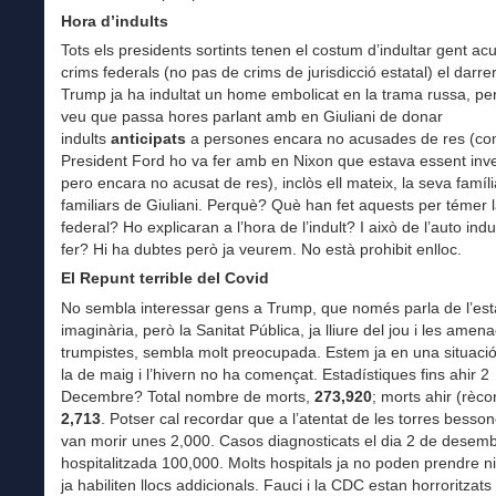
Hora d’indults
Tots els presidents sortints tenen el costum d’indultar gent a
crims federals (no pas de crims de jurisdicció estatal) el darrer
Trump ja ha indultat un home embolicat en la trama russa, pe
veu que passa hores parlant amb en Giuliani de donar
indults
anticipats
a persones encara no acusades de res (co
President Ford ho va fer amb en Nixon que estava essent inve
pero encara no acusat de res), inclòs ell mateix, la seva famíli
familiars de Giuliani. Perquè? Què han fet aquests per témer la
federal? Ho explicaran a l’hora de l’indult? I això de l’auto indu
fer? Hi ha dubtes però ja veurem. No està prohibit enlloc.
El Repunt terrible del Covid
No sembla interessar gens a Trump, que només parla de l’est
imaginària, però la Sanitat Pública, ja lliure del jou i les amen
trumpistes, sembla molt preocupada. Estem ja en una situació 
la de maig i l’hivern no ha començat. Estadístiques fins ahir 2
Decembre? Total nombre de morts,
273,920
; morts ahir (rèco
2,713
. Potser cal recordar que a l’atentat de les torres bess
van morir unes 2,000. Casos diagnosticats el dia 2 de desem
hospitalitzada 100,000. Molts hospitals ja no poden prendre n
ja habiliten llocs addicionals. Fauci i la CDC estan horroritzats