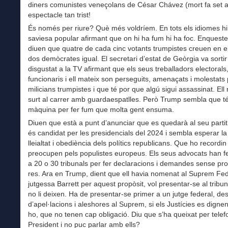
diners comunistes veneçolans de César Chávez (mort fa set a
espectacle tan trist!
És només per riure? Què més voldríem. En tots els idiomes h
saviesa popular afirmant que on hi ha fum hi ha foc. Enquest
diuen que quatre de cada cinc votants trumpistes creuen en el
dos demòcrates igual. El secretari d’estat de Geòrgia va sortir
disgustat a la TV afirmant que els seus treballadors electorals
funcionaris i ell mateix son perseguits, amenaçats i molestats 
milicians trumpistes i que té por que algú sigui assassinat. El
surt al carrer amb guardaespatlles. Però Trump sembla que t
màquina per fer fum que molta gent ensuma.
Diuen que està a punt d’anunciar que es quedarà al seu partit 
és candidat per les presidencials del 2024 i sembla esperar la
lleialtat i obediència dels polítics republicans. Que ho recordin
preocupen pels populistes europeus. Els seus advocats han fet
a 20 o 30 tribunals per fer declaracions i demandes sense pr
res. Ara en Trump, dient que ell havia nomenat al Suprem Fed
jutgessa Barrett per aquest propòsit, vol presentar-se al tribun
no li deixen. Ha de presentar-se primer a un jutge federal, de
d’apel·lacions i aleshores al Suprem, si els Justícies es digne
ho, que no tenen cap obligació. Diu que s’ha queixat per telef
President i no puc parlar amb ells?