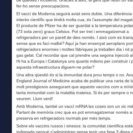
fer-ho sense preocupacions.
El vaccí de Moderna seguirà aviat sens dubte. Una diferència
interès científic que tindrà molta cua, és l’assumpte del maga
El producte de Pfizer ha de ser guardat a la temperatura pola
(73 sota zero) graus Celsius. Pot ser tret i emmagatzemat a
refrigeradors per un parell de dies només. I això com es trans
sense que es faci malbé? Aquí ja han ensenyat aeroplans por
refrigeradors enormes i moltes fàbriques ja treballen dia i nit 
gas gelat. Cal recordar que cal prendre una segona injecció al
Hi ha a Europa i Catalunya uns quants milions per construir i 
aquesta infraestructura diguem-ne polar?
Una altra qüestió és si la immunitat dura prou temps o no. Av
England Journal of Medicine acaba de publicar una carta de l
molt prestigiosos assegurant que aquests vaccins com a mín
tanta immunitat com la malaltia mateixa. Si és per sempre o n
veurem. Llum verd!
Amb Moderna, també un vaccí mRNA les coses son un xic més
Parlant de memòria crec que es pot emmagatzemar només a 
preserva en refrigeradors normals per més temps.
Sobre els vaccins russos i xinesos: la comunitat científica està
indignada perquè s’administren sense tenir una fase 3 digna d