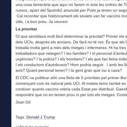
una cosa temerària que aquí no farem ni sota les ordres de T
russos, apart del Sputnik2 anunciat per Putin ja tenen un sego
Cal recordar que històricament els soviets van fer vaccins mol
útils, i a bon preu. Ja veurem
La prioritat
Oi que semblava molt fàcil determinar la prioritat? Primer els
dels UCIs, després els ancians. De fàcil no té res. És que als
treballa molta gent a més dels metges i infermeres. Hi ha tres t
treballadors que netegen? I les famílies? I el personal d’ambul
urgències? I la policia? I els bombers? I els que fan feina ind
I els conductors d’autobusos? Hom podria seguir. I amb les ll
avis? Quant personal tenen? I la gent gran que viu a casa?
El CDC va publicar ahir una llista de 5 prioritats pel primer lli
començant com és natural pels UCI. Al mateix tems també es
conèixer quants vaccins rebria cada Estat per distribuir. Gaire
respondre que no en tenien prou ni per tots els metges. Conti
Joan Gil
Tags:
Donald J Trump