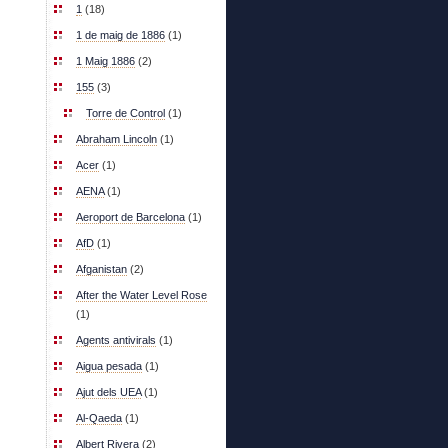
1
(18)
1 de maig de 1886
(1)
1 Maig 1886
(2)
155
(3)
Torre de Control
(1)
Abraham Lincoln
(1)
Acer
(1)
AENA
(1)
Aeroport de Barcelona
(1)
AfD
(1)
Afganistan
(2)
After the Water Level Rose
(1)
Agents antivirals
(1)
Aigua pesada
(1)
Ajut dels UEA
(1)
Al-Qaeda
(1)
Albert Rivera
(2)