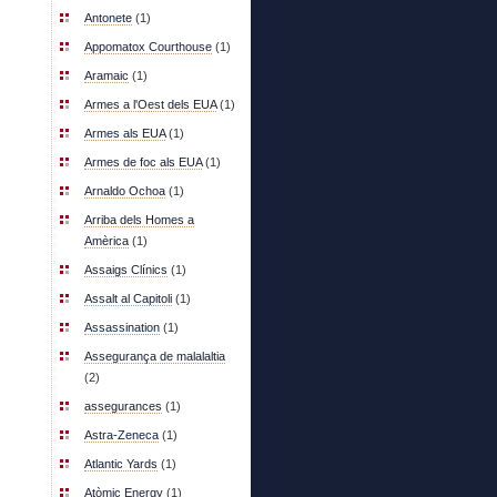
Antonete
(1)
Appomatox Courthouse
(1)
Aramaic
(1)
Armes a l'Oest dels EUA
(1)
Armes als EUA
(1)
Armes de foc als EUA
(1)
Arnaldo Ochoa
(1)
Arriba dels Homes a
Amèrica
(1)
Assaigs Clínics
(1)
Assalt al Capitoli
(1)
Assassination
(1)
Assegurança de malalaltia
(2)
assegurances
(1)
Astra-Zeneca
(1)
Atlantic Yards
(1)
Atòmic Energy
(1)