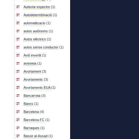
Autisme espectre
(1)
Autodetermßinació
(1)
automatitzacio
(1)
autos autònoms
(1)
Autos elèctrics
(1)
autos sense conductor
(1)
Avió invertit
(1)
avioneta
(1)
Avortament
(3)
Avortaments
(3)
Avortaments EUA
(1)
Bancarrota
(3)
Bancs
(1)
Barcelona
(4)
Barcelona FC
(1)
Barraques
(1)
Bassir al-Assad
(1)