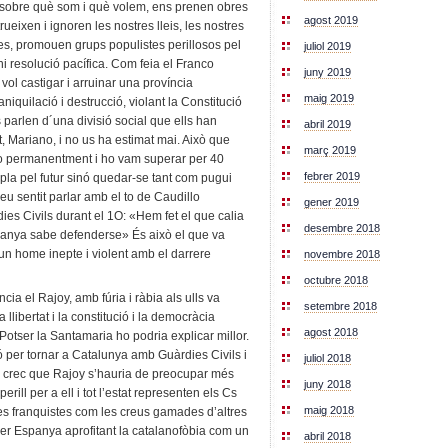
sobre què som i què volem, ens prenen obres
agost 2019
ueixen i ignoren les nostres lleis, les nostres
les, promouen grups populistes perillosos pel
juliol 2019
ni resolució pacífica. Com feia el Franco
juny 2019
l castigar i arruinar una província
maig 2019
quilació i destrucció, violant la Constitució
s parlen d´una divisió social que ells han
abril 2019
 Mariano, i no us ha estimat mai. Això que
març 2019
ho permanentment i ho vam superar per 40
febrer 2019
pla pel futur sinó quedar-se tant com pugui
heu sentit parlar amb el to de Caudillo
gener 2019
ies Civils durant el 1O: «Hem fet el que calia
desembre 2018
panya sabe defenderse» És això el que va
n home inepte i violent amb el darrere
novembre 2018
octubre 2018
a el Rajoy, amb fúria i ràbia als ulls va
setembre 2018
llibertat i la constitució i la democràcia
agost 2018
Potser la Santamaria ho podria explicar millor.
ó per tornar a Catalunya amb Guàrdies Civils i
juliol 2018
Jo crec que Rajoy s’hauria de preocupar més
juny 2018
erill per a ell i tot l’estat representen els Cs
maig 2018
s franquistes com les creus gamades d’altres
er Espanya aprofitant la catalanofòbia com un
abril 2018