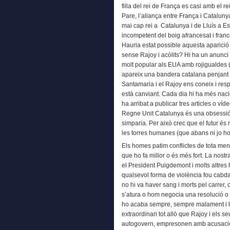
filla del rei de França es casi amb el re
Pare, l’aliança entre França i Catalun
mai cap rei a Catalunya i de Lluís a E
incompetent del boig afrancesat i franc
Hauria estat possible aquesta aparició
sense Rajoy i acòlits? Hi ha un anunc
molt popular als EUA amb rojigualdes (
apareix una bandera catalana penjant 
Santamaria i el Rajoy ens coneix i re
està canviant. Cada dia hi ha més nac
ha arribat a publicar tres articles o víd
Regne Unit Catalunya és una obsessió.
simparia. Per això crec que el futur és
les torres humanes (que abans ni jo ho
Els homes patim conflictes de tota men
que ho fa millor o és més fort. La nostr
el President Puigdemont i molts altres 
qualsevol forma de violència fou cabd
no hi va haver sang i morts pel carrer,
s’atura o hom negocia una resolució o u
ho acaba sempre, sempre malament i le
extraordinari tot allò que Rajoy i els 
autogovern, empresonen amb acusacio