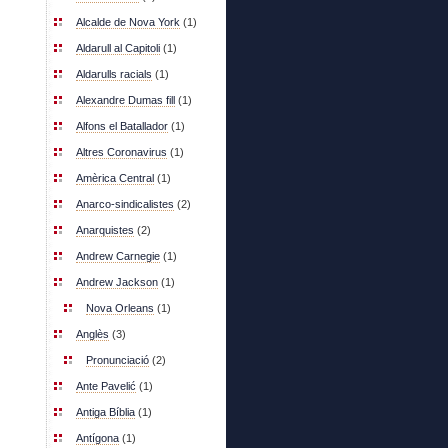
Alcalde de Nova York
(1)
Aldarull al Capitoli
(1)
Aldarulls racials
(1)
Alexandre Dumas fill
(1)
Alfons el Batallador
(1)
Altres Coronavirus
(1)
Amèrica Central
(1)
Anarco-sindicalistes
(2)
Anarquistes
(2)
Andrew Carnegie
(1)
Andrew Jackson
(1)
Nova Orleans
(1)
Anglès
(3)
Pronunciació
(2)
Ante Pavelić
(1)
Antiga Bíblia
(1)
Antígona
(1)