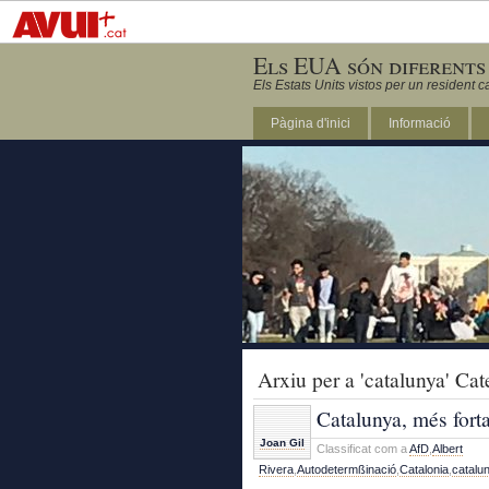
Els EUA són diferents
Els Estats Units vistos per un resident c
Pàgina d'inici
Informació
DC
Arxiu per a 'catalunya' Cat
Catalunya, més fort
Joan Gil
Classificat com a
AfD
,
Albert
Rivera
,
Autodetermßinació
,
Catalonia
,
catalu