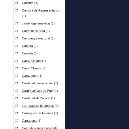
Calcutta
(1)
Cambra de Representants
(1)
cambridge analytica
(1)
Camp de la Bota
(1)
Campanya electoral
(1)
Canada
(1)
Canadà
(1)
Canvi climàtic
(1)
Canvi Climatic
(1)
Caravanes
(1)
Cardenal Bernard Law
(1)
Cardenal George Prell
(1)
Cardenal McCarrick
(1)
carregadors de cotxes
(1)
Càrregues de bateries
(1)
Cartagena
(1)
Casa dels Representants