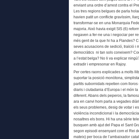
enviant una ordre d’arrest contra el P
Les tres regions belgues de parla hola
havien patit un conflicte gravíssim, lla
transformar-se en una Monarquia Feder
majoria. Això havia exigit SIS (6) reform
negaven a fer-ne una i negociar per r
més gent de la que hi ha a Flandes? C
seves acusacions de sedició, traïció i m
democràtics ni tan sols coneixem? Com
a l’estat belga? No li va explicar ning
extradir i empresonar en Rajoy.
Per certes raons explicades a molts ll
suportar la posició monòtona, simplista
partits subornidats repetien com lloros 
diaris i ciutadania d’Europa i el món l
diferent. Abans dels peperos, la famos
ara en canvi hom parla a vegades diàr
els seus problemes, desig de votar i e
violència incondicional i la democràc
nosaltres els bons. Hi ha una sèrie tel
busquen amb ajut del Papa el Sant Grai
segon episodi ensenyant com el Rei de C
mateix) per boca de l’ambaixador cata