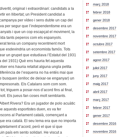
març 2018
rtit, original i extraordinari: candidats a la
febrer 2018
tir en llibertat; un President candidat a
nt campanya per vídeo i sens dubte un cap del
gener 2018
a per segur que l’independentisme era un
desembre 2017
anyats i que un cop escapçat el moviment, la
novembre 2017
aïda tants peperos com els espanyols.
llerat tenia un company recentment mort
octubre 2017
ue esdevindria un economista famós. Tots
setembre 2017
r un grupet que estudiava l’Estatut del 1931
agost 2017
ta del 1931) Què ens hauria fet aquesta
tser ens hauria retallat alguna ungla petita
juliol 2017
 diferència de l’esquerra no ha entés mai que
juny 2017
e busquen (enlloc de deixar-se enganyar) un
 empresonats. Els Catalans som com som.
maig 2017
tot, triguem a posar-nos d’acord fins al final,
abril 2017
olt. Els jueus fan coses molt semblants.
març 2017
Albert Rivera? Era un jugador de polo acuàtic
febrer 2017
e aquests esportistes duen, es va fer
s escons al Parlament català, començant a
gener 2017
 que era català. El seu lema era que no importa
desembre 2016
mpletament d’acord, però el que sí que
novembre 2016
uin país em sento solidari. He viscut a