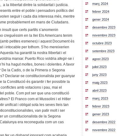
març 2024
 la llibertat dintre la solidaritat i justícia.
sents entre el poble i pensadors polítics del
febrer 2024
olen seguir i cada dia interessa més, mentre
gener 2024
lisme probablement en mans de Ciutadans.
desembre 2023
n insult que certs partits s’anomenin
novembre 2023
 no creguéssim en la llei Els Americans tenim
 (amb petites esmenes) i aquest Document és
octubre 2023
at i intocable per tothom. S’ho mereixerien
setembre 2023
questa ha garantit la nostra llibertat i el
 voldria marxar. Puerto Rico voldria afegir-se i
agost 2023
n’hi ha hagut moltes, bones i dolentes. A favor
juliol 2023
? De la Cadis, o de la Primera o Segona
juny 2023
s? Declarar-se constitucionalista per guanyar
 la Constitució és garantir i fer possible la
maig 2023
 conflictes amb votacions i pau, mai el
abril 2023
t del poble. Com pot ser que una constitució
març 2023
altres? El Franco com el Mussolini i el Hitler
 unificat i obligat sota les seves lleis tan
febrer 2023
iconstitucionalistes, van patir molt i ser
gener 2023
er un constitucionalista de la Segona
i Catalunya era reconeguda com un cas
desembre 2022
novembre 2022
 van fer un disbarat ignorant com acabaria