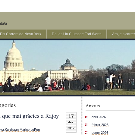
atalà
Els Carrers de Nova York
Dallas i la Ciutat de Fort Worth
Ara, els carr
egories
Arxius
a que mai gràcies a Rajoy
17
abril 2026
des.
febrer 2026
2017
nya
,
Kurdistan
,
Marine LePen
gener 2026