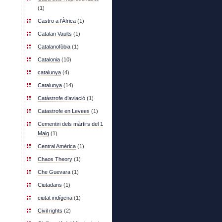
(1)
Castro a l’Àfrica
(1)
Catalan Vaults
(1)
Catalanofòbia
(1)
Catalonia
(10)
catalunya
(4)
Catalunya
(14)
Catàstrofe d’aviació
(1)
Catastrofe en Levees
(1)
Cementiri dels màrtirs del 1
Maig
(1)
Central Amèrica
(1)
Chaos Theory
(1)
Che Guevara
(1)
Ciutadans
(1)
ciutat indígena
(1)
Civil rights
(2)