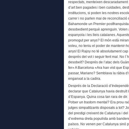
respectats, menteixen descaradament 
d’art ben pagades i ben cuidades, destr
institucions, si poden les nostres esco
carrer i no parlen mai de reconciliació 
Bahamonde un Premier postfranquista vo
desobedient perquè aprenguin. Volen ani
espanyola i les lleis catalanes. Aquest
promogut per anys? El món està mirant,
voleu, no teniu el poder de mantenir-
anys! El Rajoy no té absolutament cap 
després del vot i seguir fent mal. No l´
desobeït? Després de l’atac dels Guàrd
fer» A Barcelona «Ara han vist que Es
passar, Mariano? Semblava la ràbia d’u
enganxat a la cadira.
Després de la Declaració d’Independènci
declarar que Catalunya havia destruït la 
d’Espanya. Quina cosa tan rara de dir. 
Potser un trastorn mental? Era prou ra
jutges simpatitzants disposats a tot? 
del prestigi creixent de Catalunya i del p
d’extrema dreta populista amb bandere
països. No venen per Catalunya sinó p