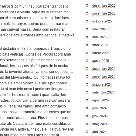
desembre 2025
ot
feixista
com un insult caracteritzant gent
emocràtica i violenta. Aquests ja existien molt
novembre 2025
com el comunisme stalinista foren doctrines
octubre 2025
ta molt estranyes que no poden tornar mai
ts han canviat massa. Seria com restaurar
maig 2025
 versions actualitzades amb gent de la mateixa
abril 2025
març 2025
 dictador el 78, l´anomenada Transició (jo
febrer 2025
indicats verticals, Cortes de Procuradors amb
pció permanent, els punts doctrinals de la
gener 2025
onal, les tasques històriques de la nostra
desembre 2024
ic de la joventut alemanya, més conegut com a
novembre 2024
cars del Movimiento.. Qui ho necessitava tot
 com els amos volien. Els seus prohomes
octubre 2024
da al món feia nosa i podia ser llençada a les
setembre 2024
om fer-ho i mentint com i quan calia, les
agost 2024
lades. Tot canviaria perquè res canviés i la
ossibilitada pel franquisme amb corrupció
juliol 2024
alans ens van prometre moltes coses que no
juny 2024
ar prenent una per una. Fins i tot en temps
otar als Catalans per una mala constitució.
maig 2024
íncia de Castella, fins que el Rajoy Brey ens
abril 2024
ió oprimida, pacífica i profundament