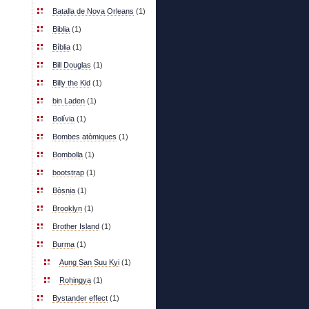
Batalla de Nova Orleans
(1)
Biblia
(1)
Bíblia
(1)
Bill Douglas
(1)
Billy the Kid
(1)
bin Laden
(1)
Bolívia
(1)
Bombes atòmiques
(1)
Bombolla
(1)
bootstrap
(1)
Bòsnia
(1)
Brooklyn
(1)
Brother Island
(1)
Burma
(1)
Aung San Suu Kyi
(1)
Rohingya
(1)
Bystander effect
(1)