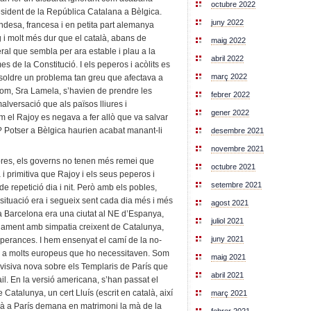
octubre 2022
resident de la República Catalana a Bèlgica.
juny 2022
ndesa, francesa i en petita part alemanya
rg i molt més dur que el català, abans de
maig 2022
al que sembla per ara estable i plau a la
abril 2022
es de la Constitució. I els peperos i acòlits es
març 2022
esoldre un problema tan greu que afectava a
om, Sra Lamela, s’havien de prendre les
febrer 2022
alversació que als països lliures i
gener 2022
 el Rajoy es negava a fer allò que va salvar
ú? Potser a Bèlgica haurien acabat manant-li
desembre 2021
novembre 2021
ibres, els governs no tenen més remei que
octubre 2021
 i primitiva que Rajoy i els seus peperos i
setembre 2021
de repetició dia i nit. Però amb els pobles,
a situació era i segueix sent cada dia més i més
agost 2021
a Barcelona era una ciutat al NE d’Espanya,
juliol 2021
iament amb simpatia creixent de Catalunya,
juny 2021
sperances. I hem ensenyat el camí de la no-
ia a molts europeus que ho necessitaven. Som
maig 2021
evisiva nova sobre els Templaris de París que
abril 2021
l. En la versió americana, s’han passat el
atalunya, un cert Lluís (escrit en català, així
març 2021
là a París demana en matrimoni la mà de la