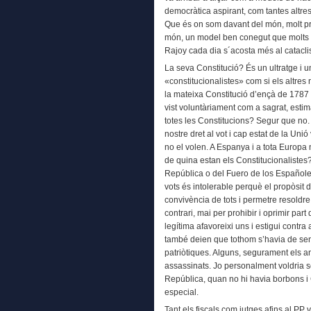
democràtica aspirant, com tantes altres, a
Que és on som davant del món, molt pre
món, un model ben conegut que molts v
Rajoy cada dia s´acosta més al catac
La seva Constitució? És un ultratge i u
«constitucionalistes» com si els altres
la mateixa Constitució d’ençà de 1787
vist voluntàriament com a sagrat, estim
totes les Constitucions? Segur que no. A
nostre dret al vot i cap estat de la Unió
no el volen. A Espanya i a tota Europa 
de quina estan els Constitucionalistes
República o del Fuero de los Españole
vots és intolerable perquè el propòsit de
convivència de tots i permetre resoldre
contrari, mai per prohibir i oprimir par
legítima afavoreixi uns i estigui contra 
també deien que tothom s’havia de sentir
patriòtiques. Alguns, segurament els ant
assassinats. Jo personalment voldria s
República, quan no hi havia borbons 
especial.
Tant els fiscals com jutges afins al PP