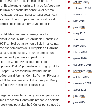
ls EUA i no he insultat mai els nadius ni
octubre 2016
a. Es allò que un emigrant ha de fer. Vostè no
setembre 2016
talunya per casualitat sense voler ser mai
o Caracas, qui sap. Bona sort a la seva nova
agost 2016
per autoexclusió, no pas perquè nosaltres el
juliol 2016
cercles de la dreta aternativa populista
juny 2016
maig 2016
es dirigides per gent amenaçadora i a
nstitucionals» (deuen oblidar la Constitució
abril 2016
978) amb el pollastre negre lleig i mal cuinat
març 2016
tacions semblants dels trumpistes a Carolina
febrer 2016
a i a Àustria que sovint surten amb creus
panten molt perquè són perillosos i
gener 2016
ors de C i del PP unificats per l’odi
desembre 2015
 possessió de C per esdevenir un grup oficial
 Europa? Jo aconsellaria informar-me de
novembre 2015
 qüestions diferents. Com LePen, en Rivera ja
octubre 2015
ull darrere l’escena. Jo li tindria por, Rajoy.
setembre 2015
ó del PP. Potser fins i tot us faria
agost 2015
egar una ximpleria molt gran a un periodista.
juliol 2015
 més l’endemà. Doncs que prepari els seients
juny 2015
 vostè que pot evitar-ho? Qui es pensa que és