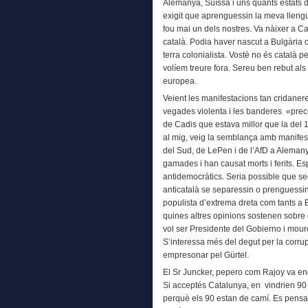
Alemanya, Suïssa i uns quants estats de
exigit que aprenguessin la meva llengu
fou mai un dels nostres. Va nàixer a Ca
català. Podia haver nascut a Bulgària 
terra colonialista. Vostè no és català 
volíem treure fora. Sereu ben rebut als 
europea.
Veient les manifestacions tan cridaner
vegades violenta i les banderes «preco
de Cadis que estava millor que la del 1
al mig, veig la semblança amb manifes
del Sud, de LePen i de l’AfD a Alemany
gamades i han causat morts i ferits. Es
antidemocràtics. Seria possible que sect
anticatalà se separessin o prenguessin
populista d’extrema dreta com tants a
quines altres opinions sostenen sobre
vol ser Presidente del Gobierno i moure f
S’interessa més del degut per la corrupci
empresonar pel Gürtel.
El Sr Juncker, pepero com Rajoy va eng
Si acceptés Catalunya, en vindrien 90
perquè els 90 estan de camí. Es pensa