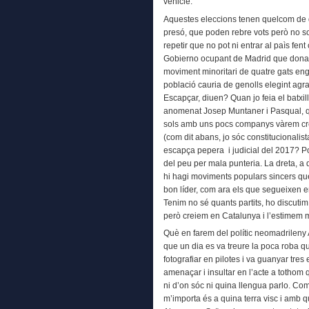
vehicle.
Aquestes eleccions tenen quelcom de dive
presó, que poden rebre vots però no sor
repetir que no pot ni entrar al paìs fe
Gobierno ocupant de Madrid que donav
moviment minoritari de quatre gats eng
població cauria de genolls elegint agr
Escapçar, diuen? Quan jo feia el batxi
anomenat Josep Muntaner i Pasqual, q
sols amb uns pocs companys vàrem crea
(com dit abans, jo sóc constitucionalis
escapça pepera i judicial del 2017? Po
del peu per mala punteria. La dreta, a
hi hagi moviments populars sincers qu
bon líder, com ara els que segueixen
Tenim no sé quants partits, ho discutim 
però creiem en Catalunya i l’estimem m
Què en farem del polític neomadrileny 
que un dia es va treure la poca roba qu
fotografiar en pilotes i va guanyar tre
amenaçar i insultar en l’acte a tothom
ni d’on sóc ni quina llengua parlo. Co
m’importa és a quina terra visc i amb q