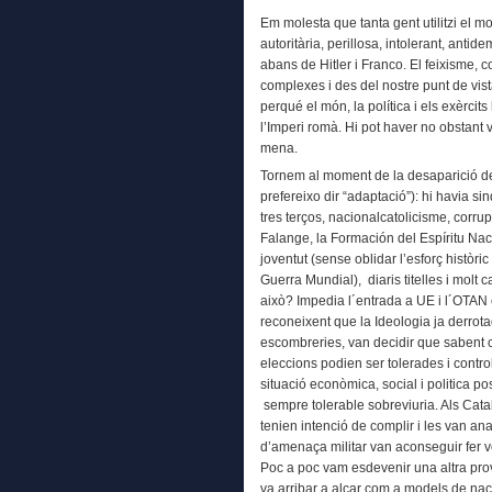
Em molesta que tanta gent utilitzi el m
autoritària, perillosa, intolerant, antid
abans de Hitler i Franco. El feixisme, 
complexes i des del nostre punt de vis
perqué el món, la política i els exèrci
l’Imperi romà. Hi pot haver no obstant
mena.
Tornem al moment de la desaparició del
prefereixo dir “adaptació”): hi havia s
tres terços, nacionalcatolicisme, corru
Falange, la Formación del Espíritu Naci
joventut (sense oblidar l’esforç històr
Guerra Mundial), diaris titelles i molt 
això? Impedia l´entrada a UE i l´OTAN
reconeixent que la Ideologia ja derrota
escombreries, van decidir que sabent c
eleccions podien ser tolerades i contro
situació econòmica, social i politica p
sempre tolerable sobreviuria. Als Cat
tenien intenció de complir i les van an
d’amenaça militar van aconseguir fer v
Poc a poc vam esdevenir una altra prov
va arribar a alçar com a models de nac