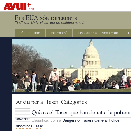
Els EUA són diferents
Els Estats Units vistos per un resident català
Pàgina d'inici
Informació
Els Carrers de Nova York
D
DC
Arxiu per a 'Taser' Categories
Què és el Taser que han donat a la policia
Joan Gil
Classificat com a
Dangers of Tasers
,
General
,
Police
shootings
,
Taser