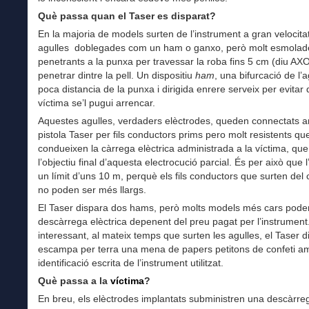
Què passa quan el Taser es disparat?
En la majoria de models surten de l’instrument a gran velocita
agulles doblegades com un ham o ganxo, però molt esmolade
penetrants a la punxa per travessar la roba fins 5 cm (diu AX
penetrar dintre la pell. Un dispositiu
ham
, una bifurcació de l’a
poca distancia de la punxa i dirigida enrere serveix per evitar 
víctima se’l pugui arrencar.
Aquestes agulles, verdaders elèctrodes, queden connectats a
pistola Taser per fils conductors prims pero molt resistents qu
condueixen la càrrega elèctrica administrada a la víctima, que
l’objectiu final d’aquesta electrocució parcial. És per això que l
un límit d’uns 10 m, perquè els fils conductors que surten del
no poden ser més llargs.
El Taser dispara dos hams, però molts models més cars poden
descàrrega elèctrica depenent del preu pagat per l’instrumen
interessant, al mateix temps que surten les agulles, el Taser d
escampa per terra una mena de papers petitons de confeti a
identificació escrita de l’instrument utilitzat.
Què passa a la
víctima
?
En breu, els elèctrodes implantats subministren una descàrre