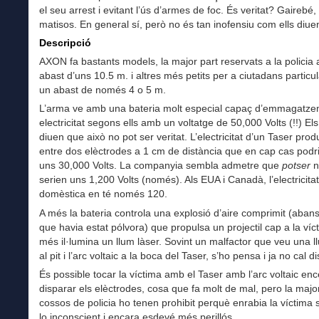
el seu arrest i evitant l’ús d’armes de foc. És veritat? Gairebé
matisos. En general sí, però no és tan inofensiu com ells diue
Descripció
AXON fa bastants models, la major part reservats a la policia
abast d’uns 10.5 m. i altres més petits per a ciutadans partic
un abast de només 4 o 5 m.
L’arma ve amb una bateria molt especial capaç d’emmagatz
electricitat segons ells amb un voltatge de 50,000 Volts (!!) Els 
diuen que això no pot ser veritat. L’electricitat d’un Taser prod
entre dos elèctrodes a 1 cm de distància que en cap cas podr
uns 30,000 Volts. La companyia sembla admetre que
potser
n
serien uns 1,200 Volts (només). Als EUA i Canadà, l’electricitat
domèstica en té només 120.
A més la bateria controla una explosió d’aire comprimit (aban
que havia estat pólvora) que propulsa un projectil cap a la víct
més il·lumina un llum làser. Sovint un malfactor que veu una l
al pit i l’arc voltaic a la boca del Taser, s’ho pensa i ja no cal d
És possible tocar la víctima amb el Taser amb l’arc voltaic en
disparar els elèctrodes, cosa que fa molt de mal, pero la majo
cossos de policia ho tenen prohibit perquè enrabia la víctima 
lo inconscient i encara esdevé més perillós.