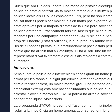
Diuen que ara l’us dels Tasers, una mena de pistoles elèctriqu
policia ha estat autoritzat. Ja fa molt de temps que s’utilitzen p
policies locals als EUA i es consideren útils, pero no són inofe
causat morts i poden ser molt cruels en mans poc expertes. 
estat aprovats per la majoria d’estats de la Unió però sovint 
policies entrenats. Pràcticament tots els Tasers que hi ha al 
fabricats per una companyia anomenada AXON situada a Scot
prop de Phoenix (Estat d’Arizona), la qual produeix també ver
l’ús de ciutadans privats, que afortunadament pocs estats per
confio que no arribin mai a Catalunya. Hi ha a YouTube un vi
representant d’AXON tractant d’esclaus als residents d’estats
autoritzen.
Aplicacions
Sens dubte la policia ha d’intervenir en casos quan un home pe
armat per les raons que sigui (un criminal armat enxampat al l
crim o resistint arrest, un malalt mental greu, una persona en 
emocional extrem) està amenaçant ciutadans o la policia que e
arrestar. Sovint, almenys als EUA, la policia ho arregla sovint 
pot ser molt injust i violar drets.
La propaganda d’AXON presenta el Taser com un mitja inofe
reduir a la impotència un home amenaçador sense ferir-lo fen