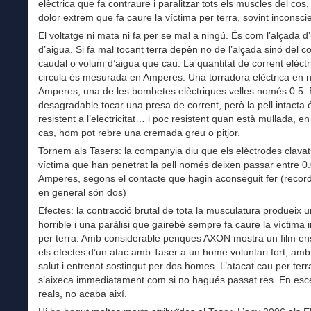
elèctrica que fa contraure i paralitzar tots els muscles del cos,
dolor extrem que fa caure la víctima per terra, sovint inconscie
El voltatge ni mata ni fa per se mal a ningú. És com l’alçada d’
d’aigua. Si fa mal tocant terra depèn no de l’alçada sinó del co
caudal o volum d’aigua que cau. La quantitat de corrent elèctr
circula és mesurada en Amperes. Una torradora elèctrica en n
Amperes, una de les bombetes elèctriques velles només 0.5.
desagradable tocar una presa de corrent, però la pell intacta 
resistent a l’electricitat… i poc resistent quan està mullada, en
cas, hom pot rebre una cremada greu o pitjor.
Tornem als Tasers: la companyia diu que els elèctrodes clavat
víctima que han penetrat la pell només deixen passar entre 0.
Amperes, segons el contacte que hagin aconseguit fer (reco
en general són dos)
Efectes: la contracció brutal de tota la musculatura produeix u
horrible i una paràlisi que gairebé sempre fa caure la víctima
per terra. Amb considerable penques AXON mostra un film e
els efectes d’un atac amb Taser a un home voluntari fort, am
salut i entrenat sostingut per dos homes. L’atacat cau per terr
s’aixeca immediatament com si no hagués passat res. En esc
reals, no acaba així.