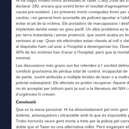
Hi ha hagut moltes morts atribuïdes al Taser. L’any 2006 als 
declarar 180, encara que sovint foren el resultat d’agreujame
causa pre-existent. Les primeres morts conegudes foren per 
cardíac i en general hom aconsella als policies apuntar a l’ab
evitar el pit de la víctima. Els portadors de marcapassos i desf
implantats també estan en greu perill. Un altre problema es l
per terra instantània i sense protecció, que sovint acaba en le
serioses al cap. Quan els elèctrodes estan clavats al coll o cla
al dispositiu ham cal anar a l’hospital a desenganxar-los. Diu
40% de les víctimes han d’anar a l’hospital, però que la mortal
minimal.
Les discussions més grans son les referides a l’
excited deliri
condició gravíssima de pèrdua total de control, incapacitat de r
de parlar, sovint atribuïda a múltiple ferides de laser o a malt
policial subseqüent. Els afectats es poden recuperar. Aquest d
no és acceptat per tothom però ja surt a la literatura del NIH i
d’urgències hi creuen.
Conclusió
Que es la meva personal. Hi ha dissortadament pel món gent
dolenta, amenaçadora i intractable amb la que és impossible p
Trobo horrorós veure gent morta a trets per la policia pel carre
dubte que el Taser es una alternativa millor. Peró enganyen e