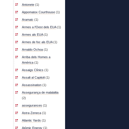
Antonete
(1)
Appomatox Courthouse
(1)
Aramaic
(1)
Armes a l'Oest dels EUA
(1)
Armes als EUA
(1)
Armes de foc als EUA
(1)
Arnaldo Ochoa
(1)
Arriba dels Homes a
Amèrica
(1)
Assaigs Clínics
(1)
Assalt al Capitoli
(1)
Assassination
(1)
Assegurança de malalaltia
(2)
assegurances
(1)
Astra-Zeneca
(1)
Atlantic Yards
(1)
Atòmic Energy
(1)