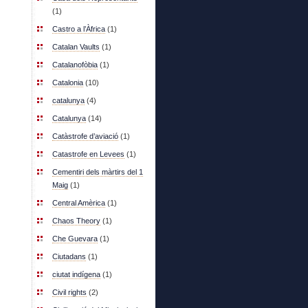
(1)
Castro a l’Àfrica
(1)
Catalan Vaults
(1)
Catalanofòbia
(1)
Catalonia
(10)
catalunya
(4)
Catalunya
(14)
Catàstrofe d’aviació
(1)
Catastrofe en Levees
(1)
Cementiri dels màrtirs del 1
Maig
(1)
Central Amèrica
(1)
Chaos Theory
(1)
Che Guevara
(1)
Ciutadans
(1)
ciutat indígena
(1)
Civil rights
(2)