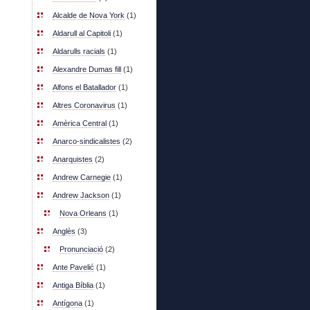
Alcalde de Nova York
(1)
Aldarull al Capitoli
(1)
Aldarulls racials
(1)
Alexandre Dumas fill
(1)
Alfons el Batallador
(1)
Altres Coronavirus
(1)
Amèrica Central
(1)
Anarco-sindicalistes
(2)
Anarquistes
(2)
Andrew Carnegie
(1)
Andrew Jackson
(1)
Nova Orleans
(1)
Anglès
(3)
Pronunciació
(2)
Ante Pavelić
(1)
Antiga Bíblia
(1)
Antígona
(1)