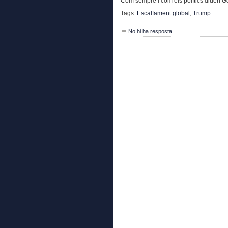
Com sempre i com els polítics diuen
Go
Tags:
Escalfament global
,
Trump
No hi ha resposta