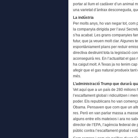
portar al llum el cadàver d’un animal m
una varietat d’àntrax desconeguda, que
La indústria
Per molts anys, ho van negar tot, com p
la companyia dirigida per l’avui Secreta
s’ha acabat. Les grans companyies fan
futur, que ja veuen molt clar. Algunes 
espontàniament plans per reduir emiss
directiva destruint tota la legislació c
aconseguirà res. En l’actualitat el gas 
ha caigut molt. A Texas ja no tenim ca
afegir que el gas natural produeix tant
més.
L’administració Trump que durarà qu
Vet aquí que a un país de 280 milions 
l’escalfament global i ridiculitzen i me
poder. Els republicans ho van comença
Obama. Pensaven que com que un altre
res. Però en van parlar massa a masses 
alguns entre ells mateixos i ara no sa
director de l’EPA, l’agència federal d
públic contra l’escalfament global i est