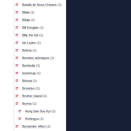
Batalla de Nova Orleans
(1)
Biblia
(1)
Bíblia
(1)
Bill Douglas
(1)
Billy the Kid
(1)
bin Laden
(1)
Bolívia
(1)
Bombes atòmiques
(1)
Bombolla
(1)
bootstrap
(1)
Bòsnia
(1)
Brooklyn
(1)
Brother Island
(1)
Burma
(1)
Aung San Suu Kyi
(1)
Rohingya
(1)
Bystander effect
(1)