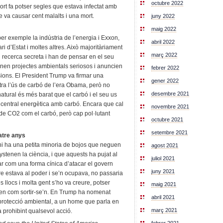
octubre 2022
ort fa potser segles que estava infectat amb
 va causar cent malalts i una mort.
juny 2022
maig 2022
er exemple la indústria de l’energia i Exxon,
abril 2022
ri d’Estat i moltes altres. Això majoritàriament
març 2022
 recerca secreta i han de pensar en el seu
tenen projectes ambientals seriosos i anuncien
febrer 2022
ions. El President Trump va firmar una
gener 2022
ontra l’ús de carbó de l’era Obama, però no
desembre 2021
natural és més barat que el carbó i el seu us
p central energètica amb carbó. Encara que cal
novembre 2021
 de CO2 com el carbó, però cap pol·lutant
octubre 2021
setembre 2021
atre anys
hi ha una petita minoria de bojos que neguen
agost 2021
nystenen la ciència, i que aquests ha pujat al
juliol 2021
r com una forma cínica d’atacar el govern
juny 2021
 estava al poder i se’n ocupava, no passaria
llocs i molta gent s’ho va creure, potser
maig 2021
ben com sortir-se’n. En Trump ha nomenat
abril 2021
e protecció ambiental, a un home que parla en
març 2021
à prohibint qualsevol acció.