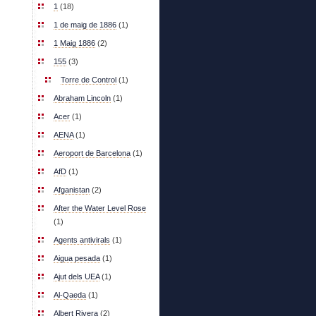
1
(18)
1 de maig de 1886
(1)
1 Maig 1886
(2)
155
(3)
Torre de Control
(1)
Abraham Lincoln
(1)
Acer
(1)
AENA
(1)
Aeroport de Barcelona
(1)
AfD
(1)
Afganistan
(2)
After the Water Level Rose
(1)
Agents antivirals
(1)
Aigua pesada
(1)
Ajut dels UEA
(1)
Al-Qaeda
(1)
Albert Rivera
(2)