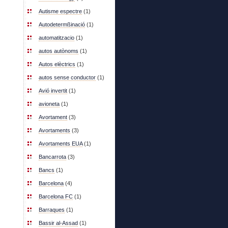
Autisme espectre
(1)
Autodetermßinació
(1)
automatitzacio
(1)
autos autònoms
(1)
Autos elèctrics
(1)
autos sense conductor
(1)
Avió invertit
(1)
avioneta
(1)
Avortament
(3)
Avortaments
(3)
Avortaments EUA
(1)
Bancarrota
(3)
Bancs
(1)
Barcelona
(4)
Barcelona FC
(1)
Barraques
(1)
Bassir al-Assad
(1)