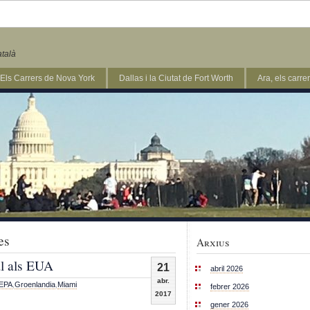
atalà
Els Carrers de Nova York
Dallas i la Ciutat de Fort Worth
Ara, els carr
es
Arxius
al als EUA
21
abril 2026
abr.
EPA
,
Groenlandia
,
Miami
febrer 2026
2017
gener 2026