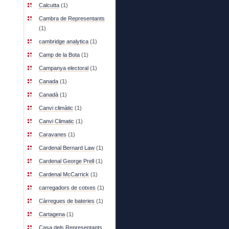
Calcutta
(1)
Cambra de Representants
(1)
cambridge analytica
(1)
Camp de la Bota
(1)
Campanya electoral
(1)
Canada
(1)
Canadà
(1)
Canvi climàtic
(1)
Canvi Climatic
(1)
Caravanes
(1)
Cardenal Bernard Law
(1)
Cardenal George Prell
(1)
Cardenal McCarrick
(1)
carregadors de cotxes
(1)
Càrregues de bateries
(1)
Cartagena
(1)
Casa dels Representants