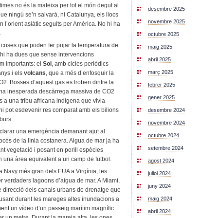
times no és la mateixa per tot el món degut al
desembre 2025
 que ningú se’n salvarà, ni Catalunya, els llocs
novembre 2025
l’orient asiàtic seguits per Amèrica. No hi ha
.
octubre 2025
coses que poden fer pujar la temperatura de
maig 2025
n’hi ha dues que sense intervencions
abril 2025
m importants: el
Sol
, amb cicles periòdics
març 2025
anys i els
volcans
, que a més d’enfosquir la
CO2. Bosses d’aquest gas es troben dintre la
febrer 2025
X, una inesperada descàrrega massiva de CO2
gener 2025
 a una tribu africana indígena que vivia
i pot esdevenir res comparat amb els bilions
desembre 2024
burs.
novembre 2024
clarar una emergència demanant ajut al
octubre 2024
rocés de la línia costanera. Aigua de mar ja ha
setembre 2024
nt vegetació i posant en perill espècies
una àrea equivalent a un camp de futbol.
agost 2024
a Navy més gran dels EUA a Virgínia, les
juliol 2024
er verdaders lagoons d’aigua de mar. A Miami,
juny 2024
 direcció dels canals urbans de drenatge que
maig 2024
causant durant les mareges altes inundacions a
ment un vídeo d’un passeig marítim magnífic
abril 2024
 un metre. Durant la mareja alta, les ones