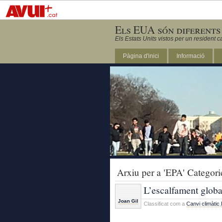
Els EUA són diferents
Els Estats Units vistos per un resident c
Pàgina d'inici
Informació
DC
Arxiu per a 'EPA' Categori
L’escalfament glob
Joan Gil
Classificat com a
Canvi climàtic
,