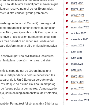
març 2024
g. El sòl de Miami és molt porós i sovint aigua
 a la gran reserva natural de les Everglades,
febrer 2024
és en dintre causant greus problemes
gener 2024
desembre 2023
e Washington (tocant al Canadà) han registrat
novembre 2023
temperatura mitja americana va pujar tot un
t el Niño, empitjorant-ho tot). Com que hi ha
octubre 2023
 núvols i als llocs on normalment plou, cau
setembre 2023
ocs més desèrtics no reben res i esdevenen
agost 2023
abara desfermant una altra emigració massiva
juliol 2023
esenvolupat una civilització a les costes.
juny 2023
n fent plans, que són molt cars, gairebé
maig 2023
abril 2023
n és la capa de gel de Groenlàndia, una
rar la independència perquè necessiten les
març 2023
separar de la Unió Europea perquè no els
febrer 2023
esulta que no és una illa sinó un arxipèlag
gener 2023
ll de l’aigua pujaria per metres. L’amenaça de
eja, seria el desglaçament total de l’Antàrtica,
desembre 2022
8 m.
novembre 2022
nt del Permafrost (el sòl glaçat) a Sibèria va