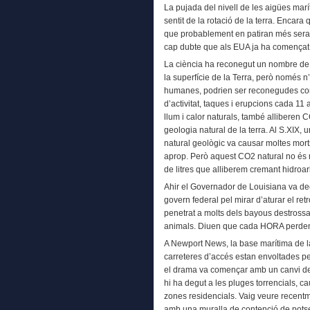
La pujada del nivell de les aigües marí
sentit de la rotació de la terra. Encara
que probablement en patiran més seran 
cap dubte que als EUA ja ha començat
La ciència ha reconegut un nombre de 
la superfície de la Terra, però només 
humanes, podrien ser reconegudes co
d’activitat, taques i erupcions cada 11 
llum i calor naturals, també alliberen 
geologia natural de la terra. Al S.XI
natural geològic va causar moltes morts
aprop. Però aquest CO2 natural no és n
de litres que alliberem cremant hidroar
Ahir el Governador de Louisiana va de
govern federal pel mirar d’aturar el ret
penetrat a molts dels bayous destrossa
animals. Diuen que cada HORA perden 
A Newport News, la base marítima de l
carreteres d’accés estan envoltades p
el drama va començar amb un canvi de
hi ha degut a les pluges torrencials, 
zones residencials. Vaig veure recent
amb una muralla de contenció de potser