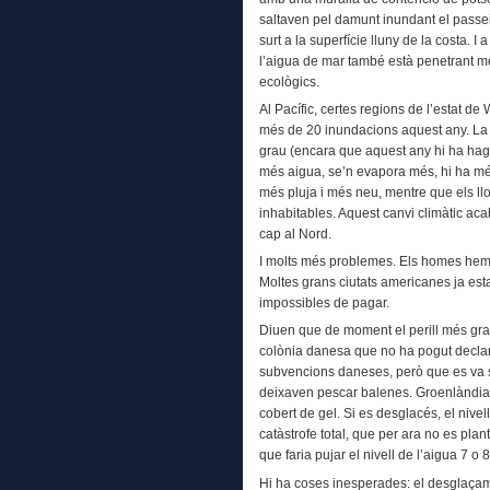
saltaven pel damunt inundant el passei
surt a la superfície lluny de la costa. I
l’aigua de mar també està penetrant m
ecològics.
Al Pacífic, certes regions de l’estat d
més de 20 inundacions aquest any. La 
grau (encara que aquest any hi ha hagu
més aigua, se’n evapora més, hi ha més
més pluja i més neu, mentre que els ll
inhabitables. Aquest canvi climàtic ac
cap al Nord.
I molts més problemes. Els homes hem d
Moltes grans ciutats americanes ja esta
impossibles de pagar.
Diuen que de moment el perill més gra
colònia danesa que no ha pogut decla
subvencions daneses, però que es va 
deixaven pescar balenes. Groenlàndia r
cobert de gel. Si es desglacés, el nive
catàstrofe total, que per ara no es plant
que faria pujar el nivell de l’aigua 7 o 
Hi ha coses inesperades: el desglaçame