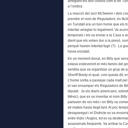
arreglant els dos cossos com si en Tuns
a l’ombra.
La reacció del soci McSween i dels co
prendre el nom de
Reguladors
, és fàc
en Tunstall era un bon home que els t
intentar arreglar-lo legalment. Va acon
temporals i els va enviar a la Casa a a
dient que els volien dur a la presó, n
perquè havien intentat fugir (?). La gu
havia esclatat.
En un moment donat, en Billy que sense
estava esdevenint el més famós del grup
sembla que va organitzar un grup de pi
Sheriff Bredy el qual, com queda dit, e
L’home sortia a passejar cada matí pel 
el van enxampar els Reguladors de Billy
diputat. Ja els diaris americans, sobr
Mèxic), que es va inventar el nom
Billy
parlaven de res més i en Billy va come
ell mateix havia llegit tant. Al poc tem
desaparegut i el Districte es va ensorra
entre Indis i Anglos, tot es va desfermar
assassinats freqüents. Va arribar la Cava