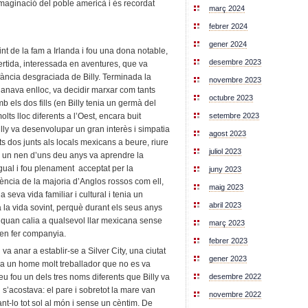
 imaginació del poble americà i és recordat
març 2024
febrer 2024
gener 2024
nt de la fam a Irlanda i fou una dona notable,
desembre 2023
rtida, interessada en aventures, que va
nfància desgraciada de Billy. Terminada la
novembre 2023
 anava enlloc, va decidir marxar com tants
octubre 2023
b els dos fills (en Billy tenia un germà del
setembre 2023
lts lloc diferents a l’Oest, encara buit
illy va desenvolupar un gran interès i simpatia
agost 2023
s dos junts als locals mexicans a beure, riure
juliol 2023
ara un nen d’uns deu anys va aprendre la
gual i fou plenament acceptat per la
juny 2023
ència de la majoria d’Anglos rossos com ell,
maig 2023
a seva vida familiar i cultural i tenia un
abril 2023
a la vida sovint, perquè durant els seus anys
 quan calia a qualsevol llar mexicana sense
març 2023
ien fer companyia.
febrer 2023
va anar a establir-se a Silver City, una ciutat
gener 2023
ra un home molt treballador que no es va
desembre 2022
eu fou un dels tres noms diferents que Billy va
 s’acostava: el pare i sobretot la mare van
novembre 2022
ant-lo tot sol al món i sense un cèntim. De