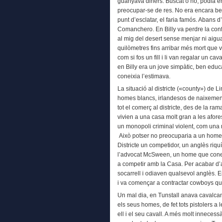
guanyava diners. Buscat o no, podia ent
preocupar-se de res. No era encara be
punt d’esclatar, el faria famós. Abans
Comanchero. En Billy va perdre la confro
al mig del desert sense menjar ni aigu
quilòmetres fins arribar més mort que vi
com si fos un fill i li van regalar un c
en Billy era un jove simpàtic, ben educ
coneixia l’estimava.
La situació al districte («county») de L
homes blancs, irlandesos de naixement,
tot el comerç al districte, des de la ram
vivien a una casa molt gran a les afor
un monopoli criminal violent, com una
Això potser no preocuparia a un home 
Districte un competidor, un anglès riq
l’advocat McSween, un home que coneixi
a competir amb la Casa. Per acabar d’a
socarrell i odiaven qualsevol anglès. 
i va començar a contractar cowboys que 
Un mal dia, en Tunstall anava cavalcant
els seus homes, de fet tots pistolers a 
ell i el seu cavall. A més molt innecess