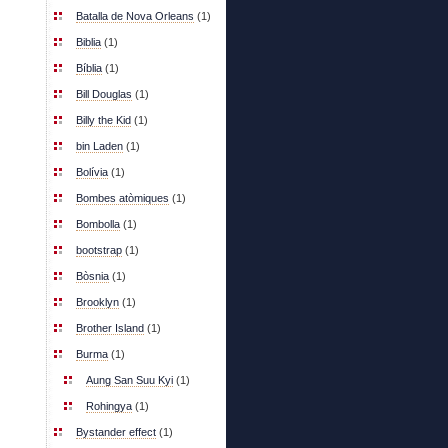
Batalla de Nova Orleans
(1)
Biblia
(1)
Bíblia
(1)
Bill Douglas
(1)
Billy the Kid
(1)
bin Laden
(1)
Bolívia
(1)
Bombes atòmiques
(1)
Bombolla
(1)
bootstrap
(1)
Bòsnia
(1)
Brooklyn
(1)
Brother Island
(1)
Burma
(1)
Aung San Suu Kyi
(1)
Rohingya
(1)
Bystander effect
(1)