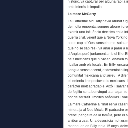
històric, va capturar per alguna raó la
amb interès i simpatia.
La mare McCarty
La Catherine McCarty havia arribat fugi
de molta empenta, sempre alegre i dive
exercir una influència decisiva en la i
guerra civil, veient que a Nova York no
altres cap a l’Oest sense home, sola am
que no se sap res). Va anar a parar a mo
d’Anglos però juntament amb el fillet B
pels mexicans que hi vivien. Anaven tot
i ballar amb els locals . En Billy, enc
llengua sense accent, esdevenint bilin
comunitat mexicana a tot arreu. A difer
ell entenia i respectava els mexicans i l
caràcter molt agradable. Això li salvari
de fugitiu seria benvingut a amagar-se
por de ser traït. I moltes
señoritas
li vol
La mare Catherine al final es va casar i 
minera ja al Nou Mèxic. El padrastre e
preocupar gaire de la família, però el s
arribar a usar. Una desgràcia molt gran
morir quan en Billy tenia 15 anys, deix