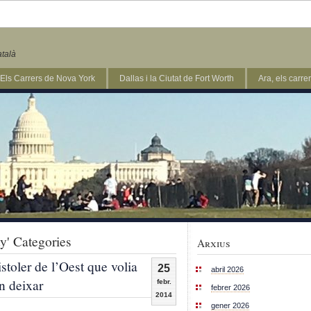
atalà
Els Carrers de Nova York
Dallas i la Ciutat de Fort Worth
Ara, els carr
y' Categories
Arxius
istoler de l’Oest que volia
25
abril 2026
an deixar
febr.
febrer 2026
2014
gener 2026