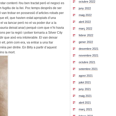
octubre 2022
star content i fou ben tractat però el negoci es
n fugitiu de la llei. Poc temps després de ser
juny 2022
el van trobar en possessió d’articles robats per
maig 2022
ue ell, que havien estat apropiats d’una
abril 2022
 el va tancar però no el va poder dur a la
hauria deixat anar) perquè com que n’hi havia
març 2022
ons per la regió i potser tornaria a Silver City
febrer 2022
dir que això era intolerable. El van deixar
gener 2022
 i ell, prim com era, va entrar a una llar
èia per dintre. En Billy a partir d’aquest
desembre 2021
ins la mort.
novembre 2021
octubre 2021
setembre 2021
agost 2021
juliol 2021
juny 2021
maig 2021
abril 2021
març 2021