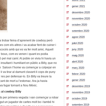
febrer 2021
gener 2021
desembre 2020
novembre 2020
octubre 2020
setembre 2020
agost 2020
a trobar feina d’aprenent de cowboy però
juliol 2020
es com els altres i va acabar fent de cuiner i
juny 2020
escocès amb qui es va fer molt amic. Aquell
r bous, com es venen i quant es podia
maig 2020
ò pel mal camí. Al poble on vivia hi havia un
abril 2020
 insultant i humiliant en públic a Billy, que no
 un Saloon l’home va començar a colpejar en
març 2020
e li va tirar al damunt clavant-li cops de puny
febrer 2020
res per defensar-lo. En Billy va treure la
gener 2020
atacant de mort a l’estomac. Ara ja havia
 va fugar tornant a Nou Mèxic.
desembre 2019
 al cowboy Billy
novembre 2019
its per primera vegada i van començar a robar
octubre 2019
ngut un jugador de cartes molt bo i també hi
setembre 2019