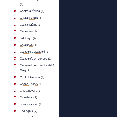
(1)
Castro a l’Àfrica
(1)
Catalan Vaults
(1)
Catalanofòbia
(1)
Catalonia
(10)
catalunya
(4)
Catalunya
(14)
Catàstrofe d’aviació
(1)
Catastrofe en Levees
(1)
Cementiri dels màrtirs del 1
Maig
(1)
Central Amèrica
(1)
Chaos Theory
(1)
Che Guevara
(1)
Ciutadans
(1)
ciutat indígena
(1)
Civil rights
(2)