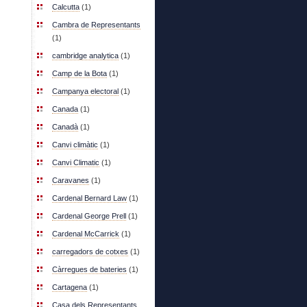
Calcutta
(1)
Cambra de Representants
(1)
cambridge analytica
(1)
Camp de la Bota
(1)
Campanya electoral
(1)
Canada
(1)
Canadà
(1)
Canvi climàtic
(1)
Canvi Climatic
(1)
Caravanes
(1)
Cardenal Bernard Law
(1)
Cardenal George Prell
(1)
Cardenal McCarrick
(1)
carregadors de cotxes
(1)
Càrregues de bateries
(1)
Cartagena
(1)
Casa dels Representants