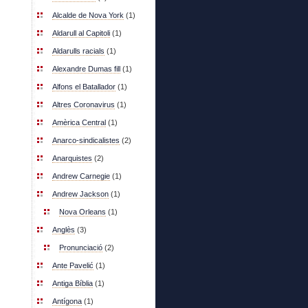
Alcalde de Nova York
(1)
Aldarull al Capitoli
(1)
Aldarulls racials
(1)
Alexandre Dumas fill
(1)
Alfons el Batallador
(1)
Altres Coronavirus
(1)
Amèrica Central
(1)
Anarco-sindicalistes
(2)
Anarquistes
(2)
Andrew Carnegie
(1)
Andrew Jackson
(1)
Nova Orleans
(1)
Anglès
(3)
Pronunciació
(2)
Ante Pavelić
(1)
Antiga Bíblia
(1)
Antígona
(1)