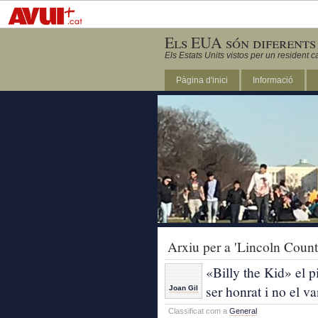
Els EUA són diferents
Els Estats Units vistos per un resident c
Pàgina d'inici
Informació
DC
Arxiu per a 'Lincoln Count
«Billy the Kid» el p
ser honrat i no el v
Joan Gil
Classificat com a
General