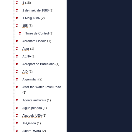
1
(18)
1 de maig de 1886
(1)
1 Maig 1886
(2)
155
(3)
Torre de Control
(1)
Abraham Lincoln
(1)
Acer
(1)
AENA
(1)
Aeroport de Barcelona
(1)
AfD
(1)
Afganistan
(2)
After the Water Level Rose
(1)
Agents antivirals
(1)
Aigua pesada
(1)
Ajut dels UEA
(1)
Al-Qaeda
(1)
Albert Rivera
(2)