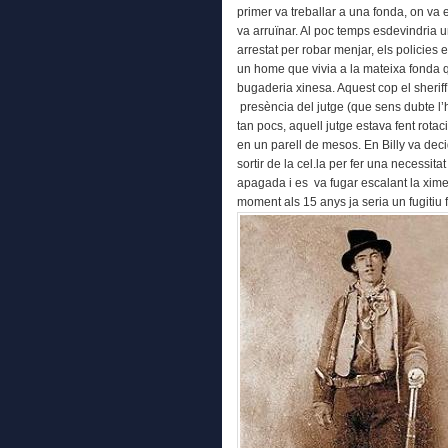
primer va treballar a una fonda, on va e
va arruïnar. Al poc temps esdevindria u
arrestat per robar menjar, els policies 
un home que vivia a la mateixa fonda q
bugaderia xinesa. Aquest cop el sheriff
presència del jutge (que sens dubte l’
tan pocs, aquell jutge estava fent rotaci
en un parell de mesos. En Billy va deci
sortir de la cel.la per fer una necessitat
apagada i es va fugar escalant la ximen
moment als 15 anys ja seria un fugitiu f