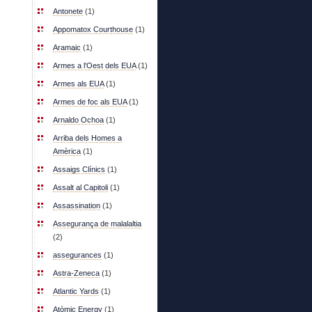
Antonete
(1)
Appomatox Courthouse
(1)
Aramaic
(1)
Armes a l'Oest dels EUA
(1)
Armes als EUA
(1)
Armes de foc als EUA
(1)
Arnaldo Ochoa
(1)
Arriba dels Homes a
Amèrica
(1)
Assaigs Clínics
(1)
Assalt al Capitoli
(1)
Assassination
(1)
Assegurança de malalaltia
(2)
assegurances
(1)
Astra-Zeneca
(1)
Atlantic Yards
(1)
Atòmic Energy
(1)