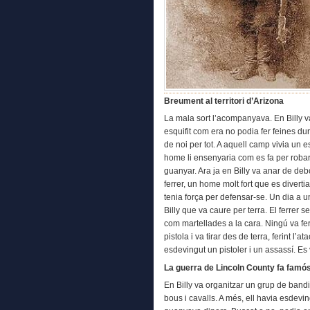
Breument al territori d’Arizona
La mala sort l’acompanyava. En Billy v
esquifit com era no podia fer feines dur
de noi per tot. A aquell camp vivia un 
home li ensenyaria com es fa per roba
guanyar. Ara ja en Billy va anar de deb
ferrer, un home molt fort que es divertia
tenia força per defensar-se. Un dia a
Billy que va caure per terra. El ferrer s
com martellades a la cara. Ningú va fer 
pistola i va tirar des de terra, ferint l’
esdevingut un pistoler i un assassí. Es
La guerra de Lincoln County fa famós
En Billy va organitzar un grup de band
bous i cavalls. A més, ell havia esdevi