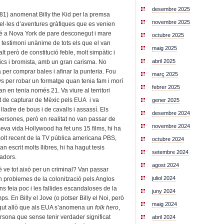
desembre 2025
81) anomenat Billy the Kid per la premsa
novembre 2025
vel·les d’aventures gràfiques que es venien
ué a Nova York de pare desconegut i mare
octubre 2025
 testimoni unànime de tots els que el van
maig 2025
alt però de constitució feble, molt simpàtic i
abril 2025
mics i bromista, amb un gran carisma. No
 per comprar bales i afinar la punteria. Fou
març 2025
s per robar un formatge quan tenia fam i morí
febrer 2025
n en tenia només 21. Va viure al territori
t de capturar de Mèxic pels EUA i va
gener 2025
lladre de bous i de cavalls i assassí. Els
desembre 2024
persones, però en realitat no van passar de
novembre 2024
seva vida Hollywood ha fet uns 15 films, hi ha
molt recent de la TV pública americana PBS,
octubre 2024
n escrit molts llibres, hi ha hagut tesis
setembre 2024
iadors.
agost 2024
è ve tot això per un criminal? Van passar
juliol 2024
 problemes de la colonització pels Anglos
ns feia poc i les fallides escandaloses de la
juny 2024
mps. En Billy el Jove (o potser Billy el Noi, però
maig 2024
ngut allò que als EUA s’anomena un
folk hero
,
ersona que sense tenir verdader significat
abril 2024