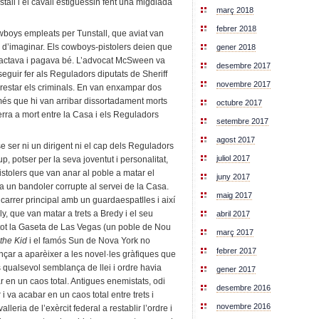
tall i el cavall estiguessin fent una migdiada
març 2018
febrer 2018
wboys empleats per Tunstall, que aviat van
il d’imaginar. Els cowboys-pistolers deien que
gener 2018
ractava i pagava bé. L’advocat McSween va
desembre 2017
seguir fer als Reguladors diputats de Sheriff
novembre 2017
rrestar els criminals. En van enxampar dos
omés que hi van arribar dissortadament morts
octubre 2017
erra a mort entre la Casa i els Reguladors
setembre 2017
agost 2017
 ser ni un dirigent ni el cap dels Reguladors
juliol 2017
, potser per la seva joventut i personalitat,
stolers que van anar al poble a matar el
juny 2017
ra un bandoler corrupte al servei de la Casa.
maig 2017
carrer principal amb un guardaespatlles i així
, que van matar a trets a Bredy i el seu
abril 2017
etot la Gaseta de Las Vegas (un poble de Nou
març 2017
 the Kid
i el famós Sun de Nova York no
febrer 2017
nçar a aparèixer a les novel·les gràfiques que
ps qualsevol semblança de llei i ordre havia
gener 2017
r en un caos total. Antigues enemistats, odi
desembre 2016
 i va acabar en un caos total entre trets i
novembre 2016
lleria de l’exèrcit federal a restablir l’ordre i