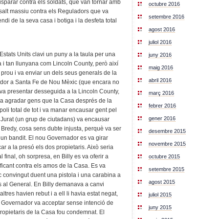
isparar contra els soldats, que van tornar amb
octubre 2016
assalt massiu contra els Reguladors que va
setembre 2016
i de la seva casa i botiga i la desfeta total
agost 2016
juliol 2016
stats Units clavi un puny a la taula per una
juny 2016
 tan llunyana com Lincoln County, però així
maig 2016
r prou i va enviar un dels seus generals de la
abril 2016
ador a Santa Fe de Nou Mèxic (que encara no
va presentar desseguida a la Lincoln County,
març 2016
i va agradar gens que la Casa després de la
febrer 2016
oli total de tot i va manar encausar gent pel
gener 2016
Jurat (un grup de ciutadans) va encausar
ff Bredy, cosa sens dubte injusta, perquè va ser
desembre 2015
tat un bandit. El nou Governador es va girar
novembre 2015
r a la presó els dos propietaris. Això seria
al final, oh sorpresa, en Billy es va oferir a
octubre 2015
stificant contra els amos de la Casa. Es va
setembre 2015
c convingut duent una pistola i una carabina a
agost 2015
 al General. En Billy demanava a canvi
tres havien rebut i a ell li havia estat negat,
juliol 2015
l Governador va acceptar sense intenció de
juny 2015
propietaris de la Casa fou condemnat. El