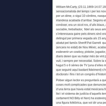
William McCarty, (23.11.1869-14.07.18
sensacionalista del temps i per les no
per un dime, o sigui 10 cèntims, nasq
irlandesa acabada d’arribar. Segons el
conèixer, era un xicot ros, d’ulls blaus, 
sociable, treballador, fidel als seus a
s’interessava gaire pels diners sinó era
detingut per primera vegada als 15 any
abatut pel famós Sheriff Pat Garrett qua
(encara no estat) de Nou Mèxic, acaba
esdevenir un cowboy, pistoler, jugador, 
diaris deien que va matar més de vint 
vuit, i sempre per necessitat. Sobre la 
hagut 5 o 6 sèries de TV (una d’elles 
que seguiré aquí bastant fidelment) s’ha
doctorals i fins i tot un congrés d’histor
Potser algun lector es preguntarà a qu
coses molt complicades que denuncien
d’una terra que havia estat mexicana fi
llei i el sistema de justícia d’aquells te
certament NO Billy el Nen) ha esdevi
una figura folklòrica, que vol dir una p