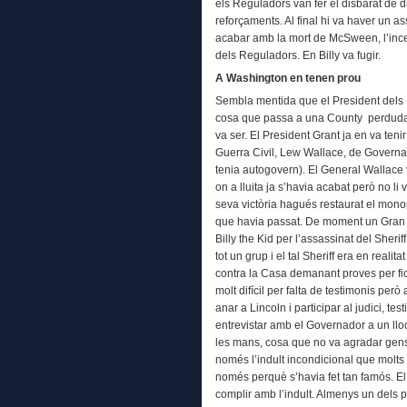
els Reguladors van fer el disbarat de d
reforçaments. Al final hi va haver un 
acabar amb la mort de McSween, l’incend
dels Reguladors. En Billy va fugir.
A Washington en tenen prou
Sembla mentida que el President dels E
cosa que passa a una County perduda i
va ser. El President Grant ja en va teni
Guerra Civil, Lew Wallace, de Govern
tenia autogovern). El General Wallace 
on a lluita ja s’havia acabat però no l
seva victòria hagués restaurat el monop
que havia passat. De moment un Gran 
Billy the Kid per l’assassinat del Sheri
tot un grup i el tal Sheriff era en reali
contra la Casa demanant proves per fica
molt difícil per falta de testimonis però 
anar a Lincoln i participar al judici, te
entrevistar amb el Governador a un llo
les mans, cosa que no va agradar gens
només l’indult incondicional que molts al
només perquè s’havia fet tan famós. E
complir amb l’indult. Almenys un dels 