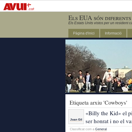
Els EUA són diferents
Els Estats Units vistos per un resident c
Pàgina d'inici
Informació
DC
Etiqueta arxiu 'Cowboys'
«Billy the Kid» el p
ser honrat i no el v
Joan Gil
Classificat com a
General