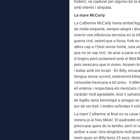
històric, va capturar per alguna raó la
amb interès i simpatia.
La mare McCarty
La Catherine McCarty havia arribat fugi
de molta empenta, sempre alegre i dive
exercir una influència decisiva en la i
guerra civil, veient que a Nova York no
altres cap a l’Oest sense home, sola am
que no se sap res). Va anar a parar a mo
d’Anglos però juntament amb el fillet B
pels mexicans que hi vivien. Anaven tot
i ballar amb els locals . En Billy, enc
llengua sense accent, esdevenint bilin
comunitat mexicana a tot arreu. A difer
ell entenia i respectava els mexicans i l
caràcter molt agradable. Això li salvari
de fugitiu seria benvingut a amagar-se
por de ser traït. I moltes
señoritas
li vol
La mare Catherine al final es va casar i 
minera ja al Nou Mèxic. El padrastre e
preocupar gaire de la família, però el s
arribar a usar. Una desgràcia molt gran
morir quan en Billy tenia 15 anys, deix