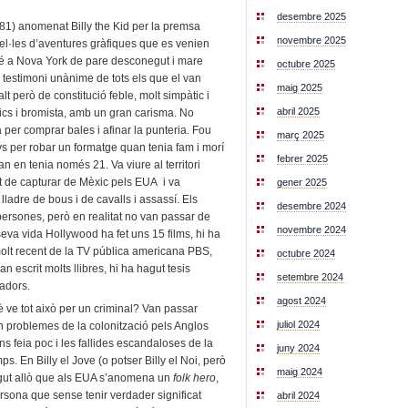
desembre 2025
81) anomenat Billy the Kid per la premsa
novembre 2025
vel·les d’aventures gràfiques que es venien
ué a Nova York de pare desconegut i mare
octubre 2025
 testimoni unànime de tots els que el van
maig 2025
alt però de constitució feble, molt simpàtic i
abril 2025
mics i bromista, amb un gran carisma. No
 per comprar bales i afinar la punteria. Fou
març 2025
s per robar un formatge quan tenia fam i morí
febrer 2025
n en tenia només 21. Va viure al territori
t de capturar de Mèxic pels EUA i va
gener 2025
lladre de bous i de cavalls i assassí. Els
desembre 2024
persones, però en realitat no van passar de
novembre 2024
seva vida Hollywood ha fet uns 15 films, hi ha
molt recent de la TV pública americana PBS,
octubre 2024
n escrit molts llibres, hi ha hagut tesis
setembre 2024
iadors.
agost 2024
è ve tot això per un criminal? Van passar
juliol 2024
 problemes de la colonització pels Anglos
ns feia poc i les fallides escandaloses de la
juny 2024
mps. En Billy el Jove (o potser Billy el Noi, però
maig 2024
ngut allò que als EUA s’anomena un
folk hero
,
ersona que sense tenir verdader significat
abril 2024