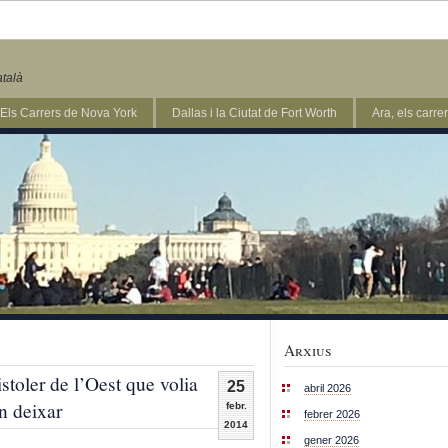
atalà
Els Carrers de Nova York
Dallas i la Ciutat de Fort Worth
Ara, els carr
Arxius
istoler de l’Oest que volia
25
abril 2026
an deixar
febr.
febrer 2026
2014
gener 2026