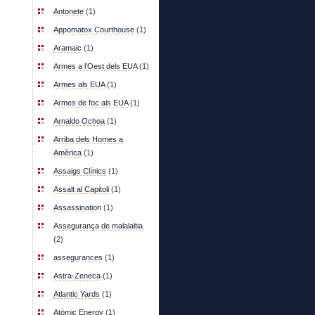
Antonete
(1)
Appomatox Courthouse
(1)
Aramaic
(1)
Armes a l'Oest dels EUA
(1)
Armes als EUA
(1)
Armes de foc als EUA
(1)
Arnaldo Ochoa
(1)
Arriba dels Homes a
Amèrica
(1)
Assaigs Clínics
(1)
Assalt al Capitoli
(1)
Assassination
(1)
Assegurança de malalaltia
(2)
assegurances
(1)
Astra-Zeneca
(1)
Atlantic Yards
(1)
Atòmic Energy
(1)