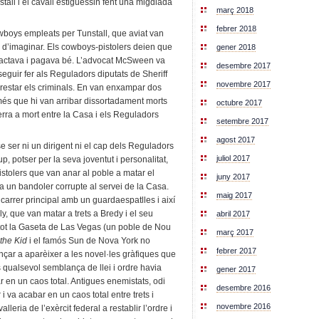
tall i el cavall estiguessin fent una migdiada
març 2018
febrer 2018
wboys empleats per Tunstall, que aviat van
il d’imaginar. Els cowboys-pistolers deien que
gener 2018
ractava i pagava bé. L’advocat McSween va
desembre 2017
seguir fer als Reguladors diputats de Sheriff
novembre 2017
rrestar els criminals. En van enxampar dos
omés que hi van arribar dissortadament morts
octubre 2017
erra a mort entre la Casa i els Reguladors
setembre 2017
agost 2017
 ser ni un dirigent ni el cap dels Reguladors
juliol 2017
, potser per la seva joventut i personalitat,
stolers que van anar al poble a matar el
juny 2017
ra un bandoler corrupte al servei de la Casa.
maig 2017
carrer principal amb un guardaespatlles i així
, que van matar a trets a Bredy i el seu
abril 2017
etot la Gaseta de Las Vegas (un poble de Nou
març 2017
 the Kid
i el famós Sun de Nova York no
febrer 2017
nçar a aparèixer a les novel·les gràfiques que
ps qualsevol semblança de llei i ordre havia
gener 2017
r en un caos total. Antigues enemistats, odi
desembre 2016
 i va acabar en un caos total entre trets i
novembre 2016
lleria de l’exèrcit federal a restablir l’ordre i