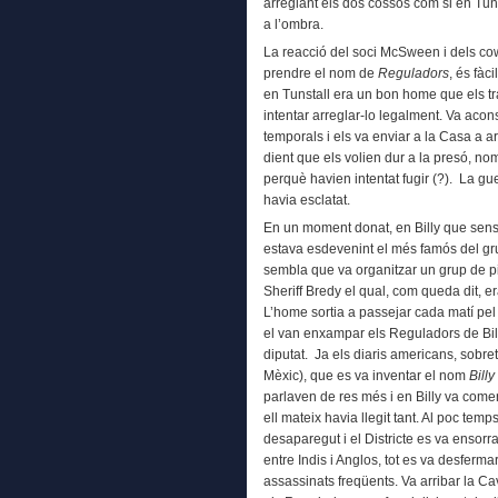
arreglant els dos cossos com si en Tuns
a l’ombra.
La reacció del soci McSween i dels co
prendre el nom de
Reguladors
, és fàc
en Tunstall era un bon home que els t
intentar arreglar-lo legalment. Va acon
temporals i els va enviar a la Casa a a
dient que els volien dur a la presó, n
perquè havien intentat fugir (?). La gu
havia esclatat.
En un moment donat, en Billy que sense
estava esdevenint el més famós del grup
sembla que va organitzar un grup de pi
Sheriff Bredy el qual, com queda dit, e
L’home sortia a passejar cada matí pel 
el van enxampar els Reguladors de Billy
diputat. Ja els diaris americans, sobr
Mèxic), que es va inventar el nom
Billy
parlaven de res més i en Billy va come
ell mateix havia llegit tant. Al poc tem
desaparegut i el Districte es va ensorra
entre Indis i Anglos, tot es va desfermar
assassinats freqüents. Va arribar la Cava