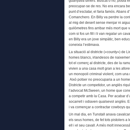
guanyava diners. Buscat o no, podia ent
preocupar-se de res. No era encara be
punt d’esclatar, el faria famós. Abans
Comanchero. En Billy va perdre la confro
al mig del desert sense menjar ni aigu
quilòmetres fins arribar més mort que vi
com si fos un fill i li van regalar un c
en Billy era un jove simpàtic, ben educ
coneixia l’estimava.
La situació al districte («county») de L
homes blancs, irlandesos de naixement,
tot el comerç al districte, des de la ram
vivien a una casa molt gran a les afor
un monopoli criminal violent, com una
Això potser no preocuparia a un home 
Districte un competidor, un anglès riq
l’advocat McSween, un home que coneixi
a competir amb la Casa. Per acabar d’a
socarrell i odiaven qualsevol anglès. 
i va començar a contractar cowboys que 
Un mal dia, en Tunstall anava cavalcant
els seus homes, de fet tots pistolers a 
ell i el seu cavall. A més molt innecess