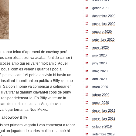
febrer 2021
gener 2021
desembre 2020
novembre 2020
octubre 2020
setembre 2020
agost 2020
a trobar feina d’aprenent de cowboy però
juliol 2020
es com els altres i va acabar fent de cuiner i
juny 2020
escocès amb qui es va fer molt amic. Aquell
r bous, com es venen i quant es podia
maig 2020
ò pel mal camí. Al poble on vivia hi havia un
abril 2020
 insultant i humiliant en públic a Billy, que no
 un Saloon l’home va començar a colpejar en
març 2020
e li va tirar al damunt clavant-li cops de puny
febrer 2020
res per defensar-lo. En Billy va treure la
gener 2020
atacant de mort a l’estomac. Ara ja havia
 va fugar tornant a Nou Mèxic.
desembre 2019
 al cowboy Billy
novembre 2019
its per primera vegada i van començar a robar
octubre 2019
ngut un jugador de cartes molt bo i també hi
setembre 2019