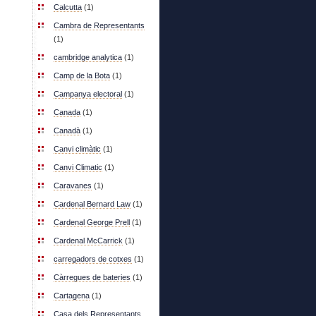
Calcutta
(1)
Cambra de Representants
(1)
cambridge analytica
(1)
Camp de la Bota
(1)
Campanya electoral
(1)
Canada
(1)
Canadà
(1)
Canvi climàtic
(1)
Canvi Climatic
(1)
Caravanes
(1)
Cardenal Bernard Law
(1)
Cardenal George Prell
(1)
Cardenal McCarrick
(1)
carregadors de cotxes
(1)
Càrregues de bateries
(1)
Cartagena
(1)
Casa dels Representants