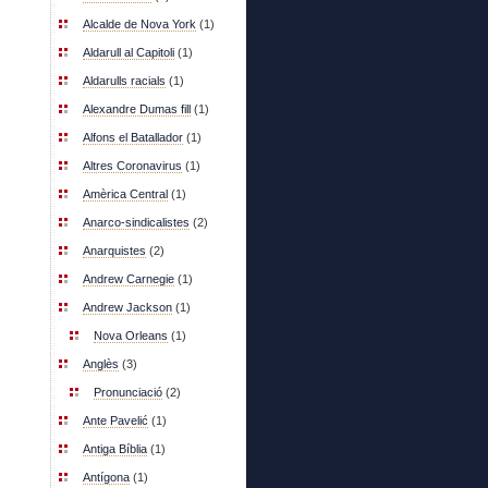
Alcalde de Nova York
(1)
Aldarull al Capitoli
(1)
Aldarulls racials
(1)
Alexandre Dumas fill
(1)
Alfons el Batallador
(1)
Altres Coronavirus
(1)
Amèrica Central
(1)
Anarco-sindicalistes
(2)
Anarquistes
(2)
Andrew Carnegie
(1)
Andrew Jackson
(1)
Nova Orleans
(1)
Anglès
(3)
Pronunciació
(2)
Ante Pavelić
(1)
Antiga Bíblia
(1)
Antígona
(1)