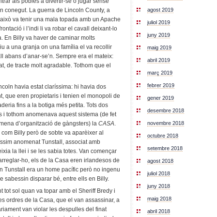
rar als pobles a divertir-se o jugar sense
n conegut. La guerra de Lincoln County, a
agost 2019
 d’això va tenir una mala topada amb un Apache
juliol 2019
ntació i l’indi li va robar el cavall deixant-lo
juny 2019
a. En Billy va haver de caminar molts
u a una granja on una família el va recollir
maig 2019
avall abans d’anar-se’n. Sempre era el mateix:
abril 2019
at, de tracte molt agradable. Tothom que el
març 2019
febrer 2019
incoln havia estat claríssima: hi havia dos
 que eren propietaris i tenien el monopoli de
gener 2019
aderia fins a la botiga més petita. Tots dos
desembre 2018
es i tothom anomenava aquest sistema (de fet
 mena d’organització de gàngsters) la
CASA
.
novembre 2018
com Billy però de sobte va aparèixer al
octubre 2018
uíssim anomenat Tunstall, associat amb
setembre 2018
a la llei i se les sabia totes. Van començar
rreglar-ho, els de la Casa eren irlandesos de
agost 2018
En Tunstall era un home pacífic però no ingenu
juliol 2018
sabessin disparar bé, entre ells en Billy.
juny 2018
 tot sol quan va topar amb el Sheriff Bredy i
maig 2018
les ordres de la Casa, que el van assassinar, a
àriament van violar les despulles del finat
abril 2018