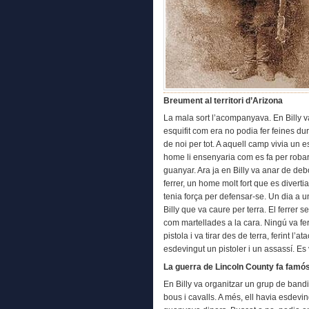
Breument al territori d’Arizona
La mala sort l’acompanyava. En Billy v
esquifit com era no podia fer feines dur
de noi per tot. A aquell camp vivia un 
home li ensenyaria com es fa per roba
guanyar. Ara ja en Billy va anar de deb
ferrer, un home molt fort que es divertia
tenia força per defensar-se. Un dia a
Billy que va caure per terra. El ferrer s
com martellades a la cara. Ningú va fer 
pistola i va tirar des de terra, ferint l’
esdevingut un pistoler i un assassí. Es
La guerra de Lincoln County fa famós
En Billy va organitzar un grup de band
bous i cavalls. A més, ell havia esdevi