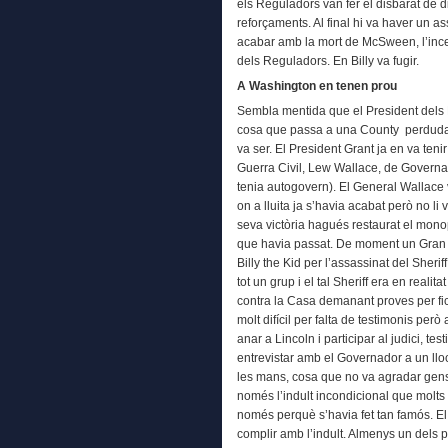
els Reguladors van fer el disbarat de d
reforçaments. Al final hi va haver un 
acabar amb la mort de McSween, l’incend
dels Reguladors. En Billy va fugir.
A Washington en tenen prou
Sembla mentida que el President dels E
cosa que passa a una County perduda i
va ser. El President Grant ja en va teni
Guerra Civil, Lew Wallace, de Govern
tenia autogovern). El General Wallace 
on a lluita ja s’havia acabat però no l
seva victòria hagués restaurat el monop
que havia passat. De moment un Gran 
Billy the Kid per l’assassinat del Sheri
tot un grup i el tal Sheriff era en reali
contra la Casa demanant proves per fica
molt difícil per falta de testimonis però 
anar a Lincoln i participar al judici, te
entrevistar amb el Governador a un llo
les mans, cosa que no va agradar gens
només l’indult incondicional que molts al
només perquè s’havia fet tan famós. E
complir amb l’indult. Almenys un dels 