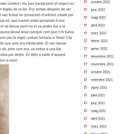
octubre 2022
star content i fou ben tractat però el negoci es
n fugitiu de la llei. Poc temps després de ser
juny 2022
el van trobar en possessió d’articles robats per
maig 2022
ue ell, que havien estat apropiats d’una
abril 2022
 el va tancar però no el va poder dur a la
hauria deixat anar) perquè com que n’hi havia
març 2022
ons per la regió i potser tornaria a Silver City
febrer 2022
dir que això era intolerable. El van deixar
gener 2022
 i ell, prim com era, va entrar a una llar
èia per dintre. En Billy a partir d’aquest
desembre 2021
ins la mort.
novembre 2021
octubre 2021
setembre 2021
agost 2021
juliol 2021
juny 2021
maig 2021
abril 2021
març 2021