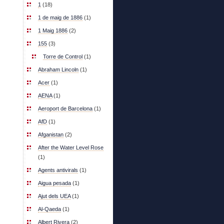
1
(18)
1 de maig de 1886
(1)
1 Maig 1886
(2)
155
(3)
Torre de Control
(1)
Abraham Lincoln
(1)
Acer
(1)
AENA
(1)
Aeroport de Barcelona
(1)
AfD
(1)
Afganistan
(2)
After the Water Level Rose
(1)
Agents antivirals
(1)
Aigua pesada
(1)
Ajut dels UEA
(1)
Al-Qaeda
(1)
Albert Rivera
(2)