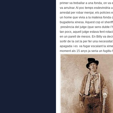
primer va treballar a una fonda, on va e
va arruïnar. Al poc temps esdevindria u
arrestat per robar menjar, els policies 
un home que vivia a la mateixa fonda q
bugaderia xinesa. Aquest cop el sheriff
presència del jutge (que sens dubte l’
tan pocs, aquell jutge estava fent rotaci
en un parell de mesos. En Billy va deci
sortir de la cel.la per fer una necessitat
apagada i es va fugar escalant la ximen
moment als 15 anys ja seria un fugitiu f