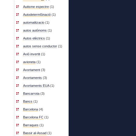
Autisme espectre
(1)
Autodetermßinació
(1)
automatitzacio
(1)
autos autònoms
(1)
Autos elèctrics
(1)
autos sense conductor
(1)
Avió invertit
(1)
avioneta
(1)
Avortament
(3)
Avortaments
(3)
Avortaments EUA
(1)
Bancarrota
(3)
Bancs
(1)
Barcelona
(4)
Barcelona FC
(1)
Barraques
(1)
Bassir al-Assad
(1)