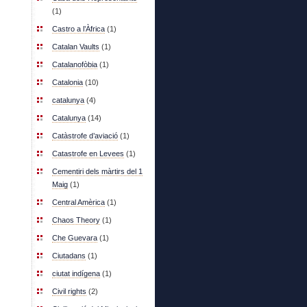
(1)
Castro a l’Àfrica
(1)
Catalan Vaults
(1)
Catalanofòbia
(1)
Catalonia
(10)
catalunya
(4)
Catalunya
(14)
Catàstrofe d’aviació
(1)
Catastrofe en Levees
(1)
Cementiri dels màrtirs del 1
Maig
(1)
Central Amèrica
(1)
Chaos Theory
(1)
Che Guevara
(1)
Ciutadans
(1)
ciutat indígena
(1)
Civil rights
(2)