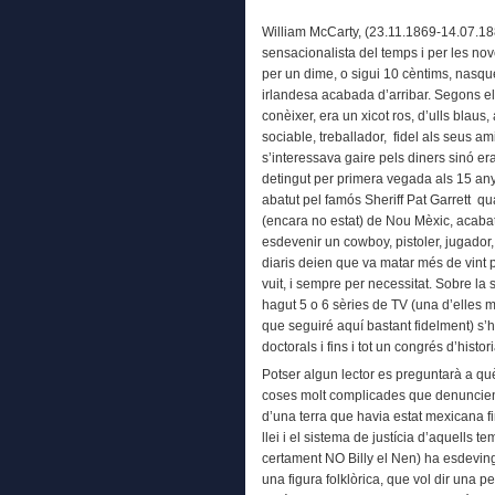
William McCarty, (23.11.1869-14.07.18
sensacionalista del temps i per les no
per un dime, o sigui 10 cèntims, nasq
irlandesa acabada d’arribar. Segons el
conèixer, era un xicot ros, d’ulls blaus, 
sociable, treballador, fidel als seus a
s’interessava gaire pels diners sinó era
detingut per primera vegada als 15 any
abatut pel famós Sheriff Pat Garrett qua
(encara no estat) de Nou Mèxic, acaba
esdevenir un cowboy, pistoler, jugador, 
diaris deien que va matar més de vint 
vuit, i sempre per necessitat. Sobre la 
hagut 5 o 6 sèries de TV (una d’elles 
que seguiré aquí bastant fidelment) s’ha
doctorals i fins i tot un congrés d’histor
Potser algun lector es preguntarà a qu
coses molt complicades que denuncien
d’una terra que havia estat mexicana fi
llei i el sistema de justícia d’aquells te
certament NO Billy el Nen) ha esdevi
una figura folklòrica, que vol dir una p