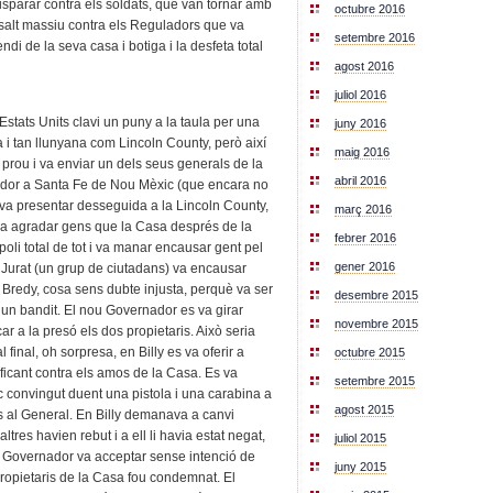
isparar contra els soldats, que van tornar amb
octubre 2016
assalt massiu contra els Reguladors que va
setembre 2016
i de la seva casa i botiga i la desfeta total
agost 2016
juliol 2016
stats Units clavi un puny a la taula per una
juny 2016
 tan llunyana com Lincoln County, però així
maig 2016
r prou i va enviar un dels seus generals de la
abril 2016
ador a Santa Fe de Nou Mèxic (que encara no
va presentar desseguida a la Lincoln County,
març 2016
i va agradar gens que la Casa després de la
febrer 2016
oli total de tot i va manar encausar gent pel
gener 2016
Jurat (un grup de ciutadans) va encausar
ff Bredy, cosa sens dubte injusta, perquè va ser
desembre 2015
tat un bandit. El nou Governador es va girar
novembre 2015
r a la presó els dos propietaris. Això seria
al final, oh sorpresa, en Billy es va oferir a
octubre 2015
stificant contra els amos de la Casa. Es va
setembre 2015
c convingut duent una pistola i una carabina a
agost 2015
 al General. En Billy demanava a canvi
tres havien rebut i a ell li havia estat negat,
juliol 2015
l Governador va acceptar sense intenció de
juny 2015
propietaris de la Casa fou condemnat. El