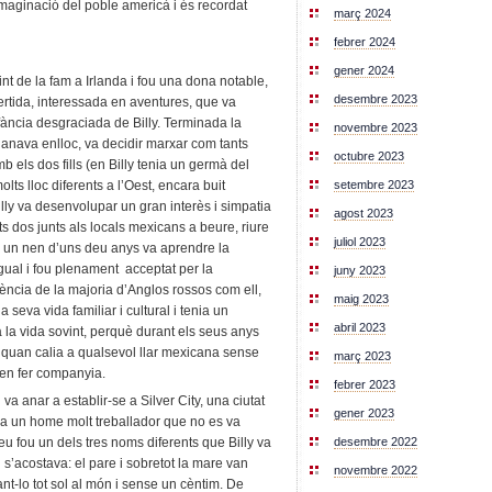
 imaginació del poble americà i és recordat
març 2024
febrer 2024
gener 2024
nt de la fam a Irlanda i fou una dona notable,
desembre 2023
rtida, interessada en aventures, que va
nfància desgraciada de Billy. Terminada la
novembre 2023
 anava enlloc, va decidir marxar com tants
octubre 2023
b els dos fills (en Billy tenia un germà del
setembre 2023
lts lloc diferents a l’Oest, encara buit
illy va desenvolupar un gran interès i simpatia
agost 2023
s dos junts als locals mexicans a beure, riure
juliol 2023
ara un nen d’uns deu anys va aprendre la
gual i fou plenament acceptat per la
juny 2023
ència de la majoria d’Anglos rossos com ell,
maig 2023
a seva vida familiar i cultural i tenia un
abril 2023
a la vida sovint, perquè durant els seus anys
 quan calia a qualsevol llar mexicana sense
març 2023
ien fer companyia.
febrer 2023
va anar a establir-se a Silver City, una ciutat
gener 2023
ra un home molt treballador que no es va
desembre 2022
eu fou un dels tres noms diferents que Billy va
 s’acostava: el pare i sobretot la mare van
novembre 2022
ant-lo tot sol al món i sense un cèntim. De