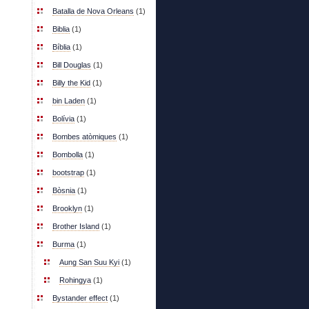
Batalla de Nova Orleans
(1)
Biblia
(1)
Bíblia
(1)
Bill Douglas
(1)
Billy the Kid
(1)
bin Laden
(1)
Bolívia
(1)
Bombes atòmiques
(1)
Bombolla
(1)
bootstrap
(1)
Bòsnia
(1)
Brooklyn
(1)
Brother Island
(1)
Burma
(1)
Aung San Suu Kyi
(1)
Rohingya
(1)
Bystander effect
(1)