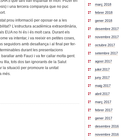
 SARS que tant van espantar el món. Pfizer en
març 2018
dosis) i una tercera companyia que no puc
ort.
febrer 2018
stat prou informació per oposar-se a les
gener 2018
ilitat? L’estructura acadèmica extraordinària,
desembre 2017
ls EUA no hi és i és molt cara. Durant els
novembre 2017
me va intentar, i va reeixir en petites coses,
eus seguidors amb desafiança i al final per fer-
octubre 2017
interminables durant les presentacions
setembre 2017
barallar amb Fauci i va fer callar molta gent.
agost 2017
 Illa, tots dos tan ignorants de la Salut
r la situació per promoure la unitat
juliol 2017
a més.
juny 2017
maig 2017
abril 2017
març 2017
febrer 2017
gener 2017
desembre 2016
novembre 2016