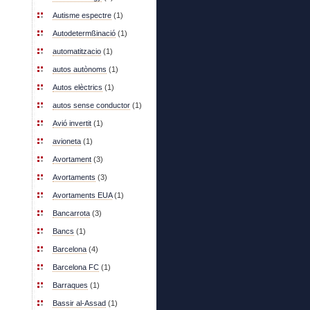
Autisme espectre
(1)
Autodetermßinació
(1)
automatitzacio
(1)
autos autònoms
(1)
Autos elèctrics
(1)
autos sense conductor
(1)
Avió invertit
(1)
avioneta
(1)
Avortament
(3)
Avortaments
(3)
Avortaments EUA
(1)
Bancarrota
(3)
Bancs
(1)
Barcelona
(4)
Barcelona FC
(1)
Barraques
(1)
Bassir al-Assad
(1)