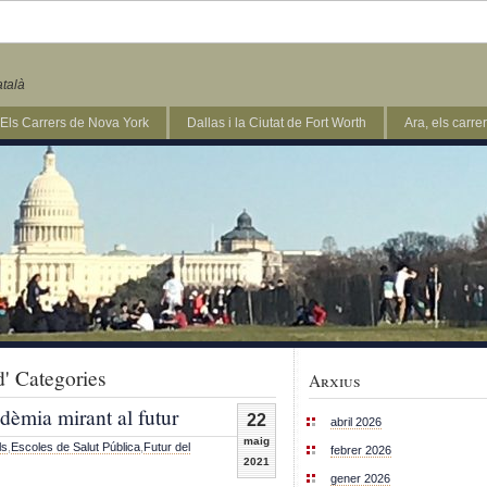
atalà
Els Carrers de Nova York
Dallas i la Ciutat de Fort Worth
Ara, els carr
d' Categories
Arxius
dèmia mirant al futur
22
abril 2026
maig
ls
,
Escoles de Salut Pública
,
Futur del
febrer 2026
2021
gener 2026