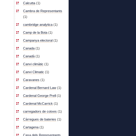
Calcutta
(1)
Cambra de Representants
(1)
cambridge analytica
(1)
Camp de la Bota
(1)
Campanya electoral
(1)
Canada
(1)
Canadà
(1)
Canvi climàtic
(1)
Canvi Climatic
(1)
Caravanes
(1)
Cardenal Bernard Law
(1)
Cardenal George Prell
(1)
Cardenal McCarrick
(1)
carregadors de cotxes
(1)
Càrregues de bateries
(1)
Cartagena
(1)
Casa dels Representants