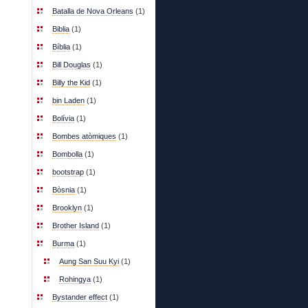
Batalla de Nova Orleans
(1)
Biblia
(1)
Bíblia
(1)
Bill Douglas
(1)
Billy the Kid
(1)
bin Laden
(1)
Bolívia
(1)
Bombes atòmiques
(1)
Bombolla
(1)
bootstrap
(1)
Bòsnia
(1)
Brooklyn
(1)
Brother Island
(1)
Burma
(1)
Aung San Suu Kyi
(1)
Rohingya
(1)
Bystander effect
(1)