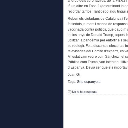
al grup dels coronavirus, de la MERS i
té un altre en Fase 2 (determinant la 
recordar també. Tant debò algú tingui s
Reben els ciutadans de Catalunya i l’e
falsedats, rumors i manca de responsab
vaccinada contra polítics, que gaudim a
tristos anys de Donald Trump, aquest ho
utilitzar la pandèmia per enfortir els s
se reelegir. Feia discursos electorals 
televisades del Comitè d’experts, es va 
A l’estat vam veure com Sánchez i el seu
Pública com Trump, van intentar utilitza
d’Espanya. Devia ser que els importav
Joan Gil
Tags:
Grip espanyola
No hi ha resposta