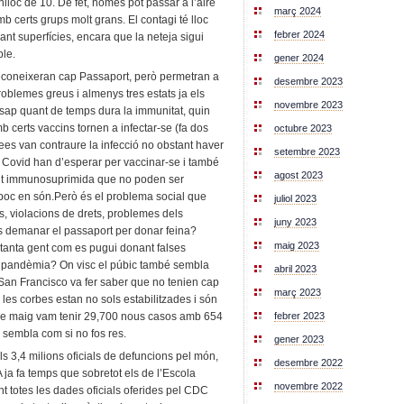
nlloc de 10. De fet, només pot passar a l’aire
març 2024
amb certs grups molt grans. El contagi té lloc
febrer 2024
ant superfícies, encara que la neteja sigui
ble.
gener 2024
reconeixeran cap Passaport, però permetran a
desembre 2023
oblemes greus i almenys tres estats ja els
novembre 2023
 sap quant de temps dura la immunitat, quin
b certs vaccins tornen a infectar-se (fa dos
octubre 2023
ees van contraure la infecció no obstant haver
setembre 2023
l Covid han d’esperar per vaccinar-se i també
agost 2023
gent immunosuprimida que no poden ser
mpoc en són.Però és el problema social que
juliol 2023
, violacions de drets, problemes dels
juny 2023
demanar el passaport per donar feina?
maig 2023
 tanta gent com es pugui donant falses
 pandèmia? On visc el púbic també sembla
abril 2023
 San Francisco va fer saber que no tenien cap
març 2023
 les corbes estan no sols estabilitzades i són
febrer 2023
 de maig vam tenir 29,700 nous casos amb 654
sembla com si no fos res.
gener 2023
 3,4 milions oficials de defuncions pel món,
desembre 2022
UA ja fa temps que sobretot els de l’Escola
novembre 2022
 totes les dades oficials oferides pel CDC