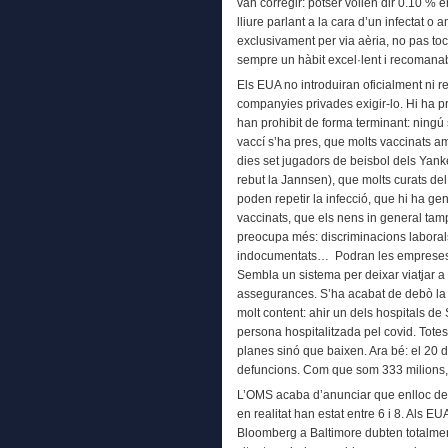
van corregir: potser volien dir 0.10 % e
lliure parlant a la cara d’un infectat o 
exclusivament per via aèria, no pas toc
sempre un hàbit excel·lent i recomana
Els EUA no introduiran oficialment ni 
companyies privades exigir-lo. Hi ha pr
han prohibit de forma terminant: ningú
vaccí s’ha pres, que molts vaccinats am
dies set jugadors de beisbol dels Yank
rebut la Jannsen), que molts curats de
poden repetir la infecció, que hi ha 
vaccinats, que els nens in general ta
preocupa més: discriminacions laborals
indocumentats… Podran les empreses 
Sembla un sistema per deixar viatjar a
assegurances. S’ha acabat de debò la
molt content: ahir un dels hospitals de
persona hospitalitzada pel covid. Totes
planes sinó que baixen. Ara bé: el 20
defuncions. Com que som 333 milions, 
L’OMS acaba d’anunciar que enlloc dels
en realitat han estat entre 6 i 8. Als E
Bloomberg a Baltimore dubten totalment