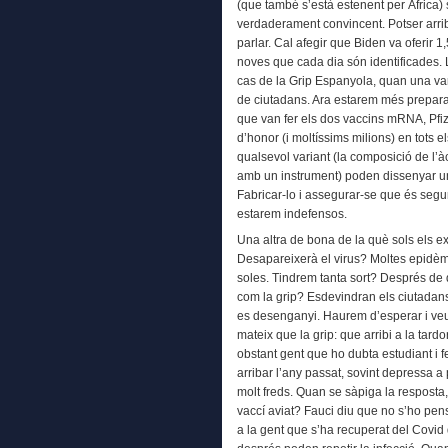
(que també s’està estenent per Àfrica)
verdaderament convincent. Potser arri
parlar. Cal afegir que Biden va oferir 1
noves que cada dia són identificades. 
cas de la Grip Espanyola, quan una va
de ciutadans. Ara estarem més preparat
que van fer els dos vaccins mRNA, Pfi
d’honor (i moltíssims milions) en tots 
qualsevol variant (la composició de l’àc
amb un instrument) poden dissenyar un
Fabricar-lo i assegurar-se que és segu
estarem indefensos.
Una altra de bona de la què sols els ex
Desapareixerà el virus? Moltes epidèmi
soles. Tindrem tanta sort? Després de
com la grip? Esdevindran els ciutadans
es desenganyi. Haurem d’esperar i ve
mateix que la grip: que arribi a la tard
obstant gent que ho dubta estudiant i f
arribar l’any passat, sovint depressa a
molt freds. Quan se sàpiga la resposta,
vaccí aviat? Fauci diu que no s’ho pen
a la gent que s’ha recuperat del Covi