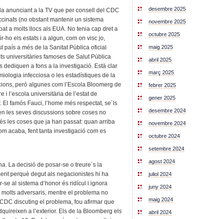
desembre 2025
lla anunciant a la TV que per consell del CDC
accinats (no obstant mantenir un sistema
novembre 2025
at a molts llocs als EUA. No tenia cap dret a
octubre 2025
ho els estats i a algun, com on visc jo,
 país a més de la Sanitat Pública oficial
maig 2025
ts universitàries famoses de Salut Pública
abril 2025
dediquen a fons a la investigació. Està clar
març 2025
miologia infecciosa o les estadístiques de la
ccions, però algunes com l’Escola Bloomerg de
febrer 2025
 i l’escola universitària de l’estat de
gener 2025
. El famós Fauci, l’home més respectat, se´ls
desembre 2024
 en les seves discussions sobre coses no
s les coses que ja han passat: quan arriba
novembre 2024
om acaba, fent tanta investigació com es
octubre 2024
setembre 2024
agost 2024
. La decisió de posar-se o treure´s la
ent perquè degut als negacionistes hi ha
juliol 2024
se al sistema d’honor és ridícul i ignora
juny 2024
 de molts adversaris, mentre el problema no
maig 2024
 CDC discuting el problema, fou afirmar que
ireixen a l’exterior. Els de la Bloomberg els
abril 2024