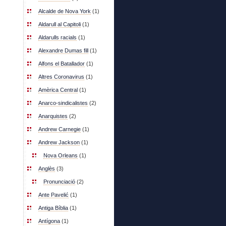
Alcalde de Nova York
(1)
Aldarull al Capitoli
(1)
Aldarulls racials
(1)
Alexandre Dumas fill
(1)
Alfons el Batallador
(1)
Altres Coronavirus
(1)
Amèrica Central
(1)
Anarco-sindicalistes
(2)
Anarquistes
(2)
Andrew Carnegie
(1)
Andrew Jackson
(1)
Nova Orleans
(1)
Anglès
(3)
Pronunciació
(2)
Ante Pavelić
(1)
Antiga Bíblia
(1)
Antígona
(1)