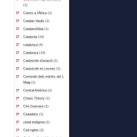
(1)
Castro a l’Àfrica
(1)
Catalan Vaults
(1)
Catalanofòbia
(1)
Catalonia
(10)
catalunya
(4)
Catalunya
(14)
Catàstrofe d’aviació
(1)
Catastrofe en Levees
(1)
Cementiri dels màrtirs del 1
Maig
(1)
Central Amèrica
(1)
Chaos Theory
(1)
Che Guevara
(1)
Ciutadans
(1)
ciutat indígena
(1)
Civil rights
(2)