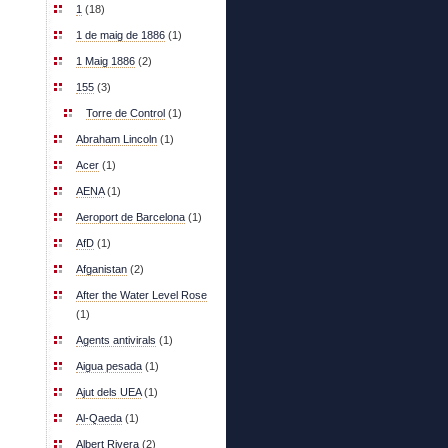
1
(18)
1 de maig de 1886
(1)
1 Maig 1886
(2)
155
(3)
Torre de Control
(1)
Abraham Lincoln
(1)
Acer
(1)
AENA
(1)
Aeroport de Barcelona
(1)
AfD
(1)
Afganistan
(2)
After the Water Level Rose
(1)
Agents antivirals
(1)
Aigua pesada
(1)
Ajut dels UEA
(1)
Al-Qaeda
(1)
Albert Rivera
(2)