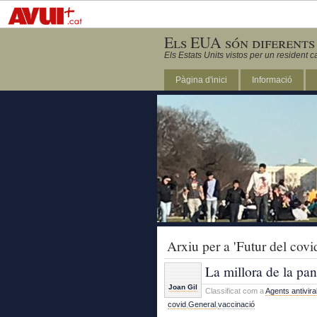
Els EUA són diferents
Els Estats Units vistos per un resident c
Pàgina d'inici
Informació
DC
Arxiu per a 'Futur del covi
La millora de la pan
Joan Gil
Classificat com a
Agents antivira
covid
,
General
,
vaccinació