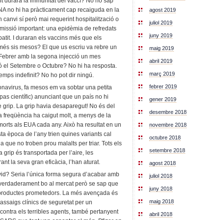
nt durarà la immunitat del vaccí? No ho sap
A no hi ha pràcticament cap recaiguda en la
agost 2019
n canvi sí però mai requerint hospitalització o
juliol 2019
 missió important: una epidèmia de refredats
juny 2019
atit. I duraran els vaccins més que els
més sis mesos? El que us escriu va rebre un
maig 2019
Febrer amb la segona injecció un mes
abril 2019
ó el Setembre o Octubre? No hi ha resposta.
març 2019
emps indefinit? No ho pot dir ningú.
febrer 2019
onavirus, fa mesos em va sobtar una petita
as científic) anunciant que un país no hi
gener 2019
e grip. La grip havia desaparegut! No és del
desembre 2018
va freqüència ha caigut molt, a menys de la
orts als EUA cada any. Això ha resultat en un
novembre 2018
a època de l’any trien quines variants cal
octubre 2018
a que no troben prou malalts per triar. Tots els
setembre 2018
grip és transportada per l’aire, les
ant la seva gran eficàcia, l’han aturat.
agost 2018
 covid? Seria l’única forma segura d’acabar amb
juliol 2018
 verdaderament bo al mercat però se sap que
juny 2018
 productes prometedors. La més avençada és
maig 2018
 assaigs clínics de seguretat per un
ntra els terribles agents, també pertanyent
abril 2018