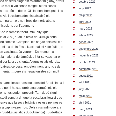
a de tests diagnòstics durant mig any, errors
octubre 2022
t que mor o viu sense metge i altres coses.
juny 2022
ders són el doble. Oficialment hem patit fins
maig 2022
. Als llocs ben administrats això els
n comparant els nombres de morts abans i
abril 2022
plicacions per l’augment.
març 2022
 de la famosa “herd immunity” que
febrer 2022
in al 70%, quan la resta del 30% ja seria
 seu compte. Comptant els negacionistes i els
gener 2022
el dia de la Festa Nacional, el 4 de Juliol, el
desembre 2021
ien vaccinats. Ja veurem. De moment a
novembre 2021
a la majoria de farmàcies i fer-se vaccinar en
at per falta de clients. Alguns estats ofereixen
octubre 2021
rebaixes, cervesa, entreteniment, anuncis de
setembre 2021
ina, menjar… però els negacionistes són molt
agost 2021
juliol 2021
ssa amb les soques mutades del Brasil, Índia i
ue no hi ha cap problema perquè tots els
juny 2021
ents i es poden prevenir. Tant debò sigui
maig 2021
estudi sembla dir que la soca brasilera sí que
enys que la soca britànica estesa pel nostre
abril 2021
r a cap invasor nou. Dels virus indi (que ara
març 2021
l Sud-Est asiàtic i Sud-Amèrica) i Sud-Africà