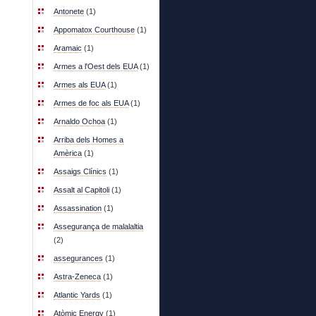
Antonete
(1)
Appomatox Courthouse
(1)
Aramaic
(1)
Armes a l'Oest dels EUA
(1)
Armes als EUA
(1)
Armes de foc als EUA
(1)
Arnaldo Ochoa
(1)
Arriba dels Homes a
Amèrica
(1)
Assaigs Clínics
(1)
Assalt al Capitoli
(1)
Assassination
(1)
Assegurança de malalaltia
(2)
assegurances
(1)
Astra-Zeneca
(1)
Atlantic Yards
(1)
Atòmic Energy
(1)