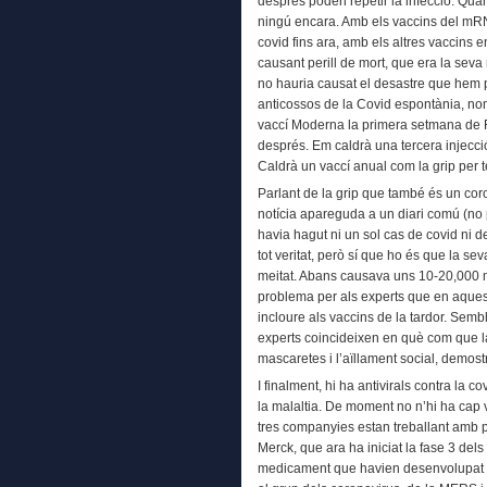
després poden repetir la infecció. Qua
ningú encara. Amb els vaccins del mRN
covid fins ara, amb els altres vaccins e
causant perill de mort, que era la seva
no hauria causat el desastre que hem p
anticossos de la Covid espontània, no
vaccí Moderna la primera setmana de 
després. Em caldrà una tercera injecci
Caldrà un vaccí anual com la grip per t
Parlant de la grip que també és un cor
notícia apareguda a un diari comú (no p
havia hagut ni un sol cas de covid ni d
tot veritat, però sí que ho és que la se
meitat. Abans causava uns 10-20,000 m
problema per als experts que en aquest
incloure als vaccins de la tardor. Sembl
experts coincideixen en què com que la 
mascaretes i l’aïllament social, demostr
I finalment, hi ha antivirals contra la
la malaltia. De moment no n’hi ha cap
tres companyies estan treballant amb
Merck, que ara ha iniciat la fase 3 dels
medicament que havien desenvolupat co