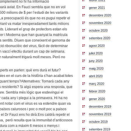
febrer 2021
 simplement no hi ha informació
barà aviat. En Fauci sembla que no en vol
gener 2021
,500 milions de $ per l’estudi de les variants
desembre 2020
La preocupació és que no es pugui repetir el
novembre 2020
riant va matar inesperadament tants milions
s. Liderant el grup de protectors estan els
octubre 2020
zer i Moderna que han guanyat la matrícula
setembre 2020
els sentits. Diuen que coneixent el genoma de
agost 2020
id ribonuclèic del virus, fàcil de determinar
 vaccí efectiu durant un cap de setmana.
juliol 2020
r naturalment trigarà molt mesos. Però no
juny 2020
maig 2020
perts en parlen: què ens durà el futur?
es en el curs de la histôria s’han acabat totes
abril 2020
 quant temps?Alternatives: Tornarà cada any
març 2020
 resistents? Si algú espera una resposta, que
febrer 2020
ure. Sembla més lògic que esdevingui el
or cada any i plegui a la primavera. Hi ha no
gener 2020
ent notar com el virus es va estendre quan va
desembre 2019
 països calurosos i poc o molt poc a països
novembre 2019
 el Dr Fauci ens ho dirà.Ens caldrà repetir el
sa, però resulta que la immunitat d’anticossos
octubre 2019
d dura com a màxim 6 mesos o menys i
setembre 2019