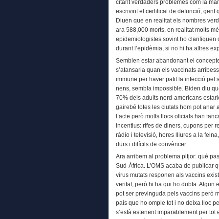
citant verdaders problemes com la manc
escrivint el certificat de defunció, gen
Diuen que en realitat els nombres verda
ara 588,000 morts, en realitat molts més
epidemiologistes sovint ho clarifique
durant l’epidèmia, si no hi ha altres ex
Semblen estar abandonant el concepte
s’atansaria quan els vaccinats arribess
immune per haver patit la infecció pel
nens, sembla impossible. Biden diu que 
70% dels adults nord-americans estar
gairebé totes les ciutats hom pot anar 
l’acte però molts llocs oficials han tanc
incentius: rifes de diners, cupons per 
ràdio i televisió, hores lliures a la fe
durs i difícils de convèncer
Ara arribem al problema pitjor: què pa
Sud-Àfrica. L’OMS acaba de publicar q
virus mutats responen als vaccins exist
veritat, però hi ha qui ho dubta. Algun 
pot ser previnguda pels vaccins però m
país que ho omple tot i no deixa lloc pe
s’està estenent imparablement per tot e