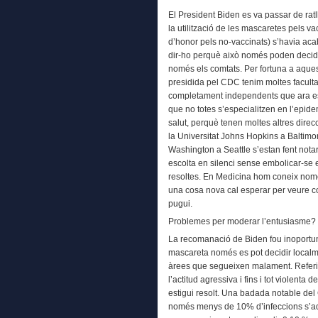
El President Biden es va passar de rat
la utilització de les mascaretes pels v
d’honor pels no-vaccinats) s’havia acab
dir-ho perquè això només poden decidir-
només els comtats. Per fortuna a aquest
presidida pel CDC tenim moltes faculta
completament independents que ara es 
que no totes s’especialitzen en l’epide
salut, perquè tenen moltes altres dire
la Universitat Johns Hopkins a Baltimore
Washington a Seattle s’estan fent notar
escolta en silenci sense embolicar-se
resoltes. En Medicina hom coneix nomé
una cosa nova cal esperar per veure c
pugui.
Problemes per moderar l’entusiasme?
La recomanació de Biden fou inoportuna
mascareta només es pot decidir localm
àrees que segueixen malament. Referir-
l’actitud agressiva i fins i tot violenta
estigui resolt. Una badada notable del
només menys de 10% d’infeccions s’adqu