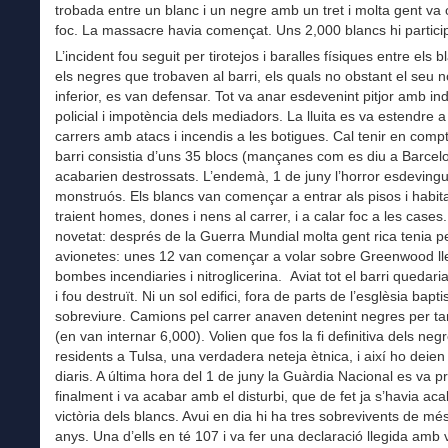
trobada entre un blanc i un negre amb un tret i molta gent va o
foc. La massacre havia començat. Uns 2,000 blancs hi partici
L’incident fou seguit per tirotejos i baralles físiques entre els bl
els negres que trobaven al barri, els quals no obstant el seu
inferior, es van defensar. Tot va anar esdevenint pitjor amb ind
policial i impotència dels mediadors. La lluita es va estendre a 
carrers amb atacs i incendis a les botigues. Cal tenir en comp
barri consistia d’uns 35 blocs (mançanes com es diu a Barcel
acabarien destrossats. L’endemà, 1 de juny l’horror esdeving
monstruós. Els blancs van començar a entrar als pisos i habit
traient homes, dones i nens al carrer, i a calar foc a les case
novetat: després de la Guerra Mundial molta gent rica tenia pe
avionetes: unes 12 van començar a volar sobre Greenwood ll
bombes incendiaries i nitroglicerina. Aviat tot el barri quedari
i fou destruït. Ni un sol edifici, fora de parts de l’esglèsia bapti
sobreviure. Camions pel carrer anaven detenint negres per ta
(en van internar 6,000). Volien que fos la fi definitiva dels neg
residents a Tulsa, una verdadera neteja ètnica, i així ho deien 
diaris. A última hora del 1 de juny la Guàrdia Nacional es va p
finalment i va acabar amb el disturbi, que de fet ja s’havia a
victòria dels blancs. Avui en dia hi ha tres sobrevivents de mé
anys. Una d’ells en té 107 i va fer una declaració llegida amb 