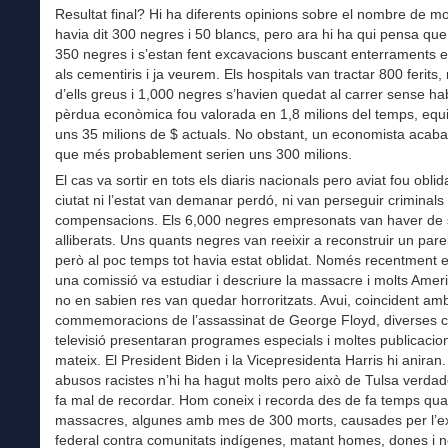
Resultat final? Hi ha diferents opinions sobre el nombre de m
havia dit 300 negres i 50 blancs, pero ara hi ha qui pensa que
350 negres i s’estan fent excavacions buscant enterraments
als cementiris i ja veurem. Els hospitals van tractar 800 ferits,
d’ells greus i 1,000 negres s’havien quedat al carrer sense ha
pèrdua econòmica fou valorada en 1,8 milions del temps, equi
uns 35 milions de $ actuals. No obstant, un economista acaba
que més probablement serien uns 300 milions.
El cas va sortir en tots els diaris nacionals pero aviat fou oblida
ciutat ni l’estat van demanar perdó, ni van perseguir criminals n
compensacions. Els 6,000 negres empresonats van haver de 
alliberats. Uns quants negres van reeixir a reconstruir un parell
però al poc temps tot havia estat oblidat. Només recentment 
una comissió va estudiar i descriure la massacre i molts Ame
no en sabien res van quedar horroritzats. Avui, coincident amb
commemoracions de l’assassinat de George Floyd, diverses 
televisió presentaran programes especials i moltes publicacion
mateix. El President Biden i la Vicepresidenta Harris hi aniran.
abusos racistes n’hi ha hagut molts pero això de Tulsa verda
fa mal de recordar. Hom coneix i recorda des de fa temps qua
massacres, algunes amb mes de 300 morts, causades per l’ex
federal contra comunitats indígenes, matant homes, dones i 