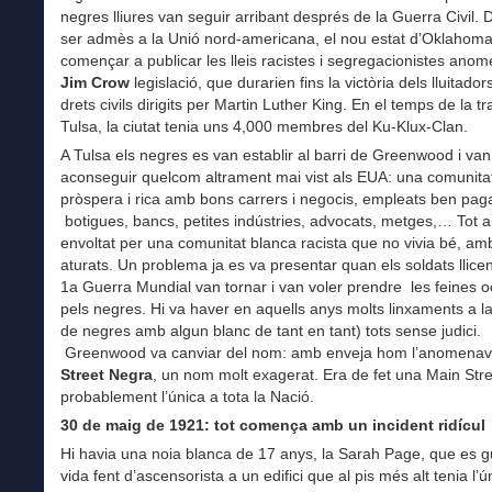
negres lliures van seguir arribant després de la Guerra Civil.
ser admès a la Unió nord-americana, el nou estat d’Oklahom
començar a publicar les lleis racistes i segregacionistes ano
Jim Crow
legislació, que durarien fins la victòria dels lluitador
drets civils dirigits per Martin Luther King. En el temps de la t
Tulsa, la ciutat tenia uns 4,000 membres del Ku-Klux-Clan.
A Tulsa els negres es van establir al barri de Greenwood i van l
aconseguir quelcom altrament mai vist als EUA: una comunita
pròspera i rica amb bons carrers i negocis, empleats ben paga
botigues, bancs, petites indústries, advocats, metges,… Tot a
envoltat per una comunitat blanca racista que no vivia bé, am
aturats. Un problema ja es va presentar quan els soldats llicen
1a Guerra Mundial van tornar i van voler prendre les feines 
pels negres. Hi va haver en aquells anys molts linxaments a la
de negres amb algun blanc de tant en tant) tots sense judici.
Greenwood va canviar del nom: amb enveja hom l’anomena
Street Negra
, un nom molt exagerat. Era de fet una Main Str
probablement l’única a tota la Nació.
30 de maig de 1921: tot comença amb un incident
ridícul
Hi havia una noia blanca de 17 anys, la Sarah Page, que es 
vida fent d’ascensorista a un edifici que al pis més alt tenia l’