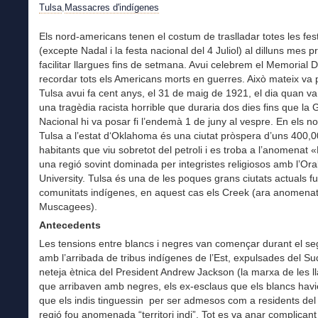
Tulsa
,
Massacres d'indígenes
Els nord-americans tenen el costum de traslladar totes les fes
(excepte Nadal i la festa nacional del 4 Juliol) al dilluns mes 
facilitar llargues fins de setmana. Avui celebrem el Memorial D
recordar tots els Americans morts en guerres. Això mateix va 
Tulsa avui fa cent anys, el 31 de maig de 1921, el dia quan 
una tragèdia racista horrible que duraria dos dies fins que la 
Nacional hi va posar fi l’endemà 1 de juny al vespre. En els no
Tulsa a l’estat d‘Oklahoma és una ciutat pròspera d’uns 400,
habitants que viu sobretot del petroli i es troba a l’anomenat «
una regió sovint dominada per integristes religiosos amb l’Ora
University. Tulsa és una de les poques grans ciutats actuals 
comunitats indígenes, en aquest cas els Creek (ara anomena
Muscagees).
Antecedents
Les tensions entre blancs i negres van començar durant el se
amb l’arribada de tribus indígenes de l’Est, expulsades del Su
neteja ètnica del President Andrew Jackson (la marxa de les l
que arribaven amb negres, els ex-esclaus que els blancs havie
que els indis tinguessin per ser admesos com a residents del
regió fou anomenada “territori indi”. Tot es va anar complican