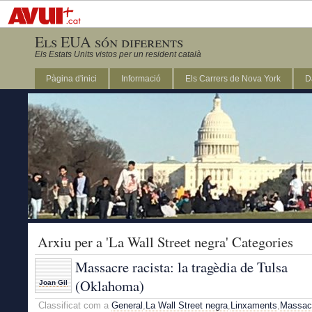
Els EUA són diferents
Els Estats Units vistos per un resident català
Pàgina d'inici
Informació
Els Carrers de Nova York
D
DC
Arxiu per a 'La Wall Street negra' Categories
Massacre racista: la tragèdia de Tulsa
(Oklahoma)
Joan Gil
Classificat com a
General
,
La Wall Street negra
,
Linxaments
,
Massac