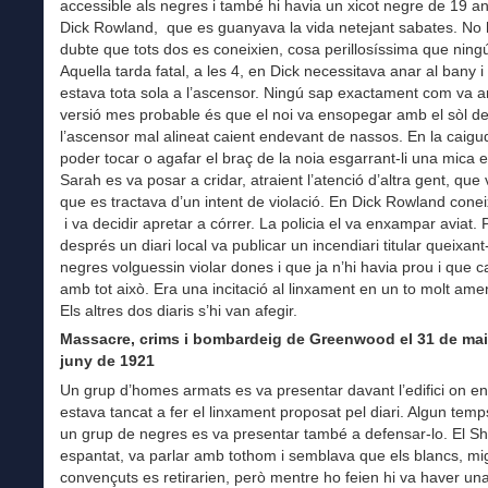
accessible als negres i també hi havia un xicot negre de 19 a
Dick Rowland, que es guanyava la vida netejant sabates. No 
dubte que tots dos es coneixien, cosa perillosíssima que ningú
Aquella tarda fatal, a les 4, en Dick necessitava anar al bany i
estava tota sola a l’ascensor. Ningú sap exactament com va a
versió mes probable és que el noi va ensopegar amb el sòl d
l’ascensor mal alineat caient endevant de nassos. En la caigu
poder tocar o agafar el braç de la noia esgarrant-li una mica el 
Sarah es va posar a cridar, atraient l’atenció d’altra gent, que 
que es tractava d’un intent de violació. En Dick Rowland cone
i va decidir apretar a córrer. La policia el va enxampar aviat.
després un diari local va publicar un incendiari titular queixan
negres volguessin violar dones i que ja n’hi havia prou i que c
amb tot això. Era una incitació al linxament en un to molt am
Els altres dos diaris s’hi van afegir.
Massacre, crims i bombardeig de Greenwood el 31 de maig
juny de 1921
Un grup d’homes armats es va presentar davant l’edifici on en
estava tancat a fer el linxament proposat pel diari. Algun tem
un grup de negres es va presentar també a defensar-lo. El She
espantat, va parlar amb tothom i semblava que els blancs, mi
convençuts es retirarien, però mentre ho feien hi va haver un