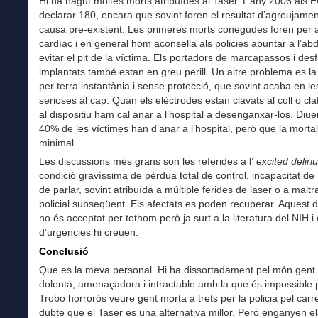
Hi ha hagut moltes morts atribuïdes al Taser. L’any 2006 als 
declarar 180, encara que sovint foren el resultat d’agreujame
causa pre-existent. Les primeres morts conegudes foren per 
cardíac i en general hom aconsella als policies apuntar a l’ab
evitar el pit de la víctima. Els portadors de marcapassos i desf
implantats també estan en greu perill. Un altre problema es l
per terra instantània i sense protecció, que sovint acaba en le
serioses al cap. Quan els elèctrodes estan clavats al coll o cla
al dispositiu ham cal anar a l’hospital a desenganxar-los. Diu
40% de les víctimes han d’anar a l’hospital, però que la mortal
minimal.
Les discussions més grans son les referides a l’
excited deliri
condició gravíssima de pèrdua total de control, incapacitat de r
de parlar, sovint atribuïda a múltiple ferides de laser o a malt
policial subseqüent. Els afectats es poden recuperar. Aquest d
no és acceptat per tothom però ja surt a la literatura del NIH i
d’urgències hi creuen.
Conclusió
Que es la meva personal. Hi ha dissortadament pel món gent
dolenta, amenaçadora i intractable amb la que és impossible p
Trobo horrorós veure gent morta a trets per la policia pel carre
dubte que el Taser es una alternativa millor. Peró enganyen e