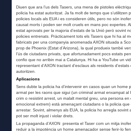
Diuen que ara l’us dels Tasers, una mena de pistoles elèctriqu
policia ha estat autoritzat. Ja fa molt de temps que s’utilitzen p
policies locals als EUA i es consideren útils, pero no són inofe
causat morts i poden ser molt cruels en mans poc expertes. 
estat aprovats per la majoria d’estats de la Unió però sovint 
policies entrenats. Pràcticament tots els Tasers que hi ha al 
fabricats per una companyia anomenada AXON situada a Scot
prop de Phoenix (Estat d’Arizona), la qual produeix també ver
l’ús de ciutadans privats, que afortunadament pocs estats per
confio que no arribin mai a Catalunya. Hi ha a YouTube un vi
representant d’AXON tractant d’esclaus als residents d’estats
autoritzen.
Aplicacions
Sens dubte la policia ha d’intervenir en casos quan un home pe
armat per les raons que sigui (un criminal armat enxampat al l
crim o resistint arrest, un malalt mental greu, una persona en 
emocional extrem) està amenaçant ciutadans o la policia que e
arrestar. Sovint, almenys als EUA, la policia ho arregla sovint 
pot ser molt injust i violar drets.
La propaganda d’AXON presenta el Taser com un mitja inofe
reduir a la impotència un home amenaçador sense ferir-lo fen