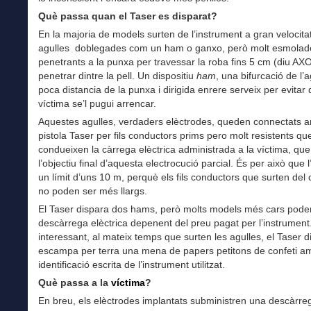
Què passa quan el Taser es disparat?
En la majoria de models surten de l’instrument a gran velocita
agulles doblegades com un ham o ganxo, però molt esmolade
penetrants a la punxa per travessar la roba fins 5 cm (diu AX
penetrar dintre la pell. Un dispositiu
ham
, una bifurcació de l’a
poca distancia de la punxa i dirigida enrere serveix per evitar 
víctima se’l pugui arrencar.
Aquestes agulles, verdaders elèctrodes, queden connectats a
pistola Taser per fils conductors prims pero molt resistents qu
condueixen la càrrega elèctrica administrada a la víctima, que
l’objectiu final d’aquesta electrocució parcial. És per això que l
un límit d’uns 10 m, perquè els fils conductors que surten del
no poden ser més llargs.
El Taser dispara dos hams, però molts models més cars poden
descàrrega elèctrica depenent del preu pagat per l’instrumen
interessant, al mateix temps que surten les agulles, el Taser d
escampa per terra una mena de papers petitons de confeti a
identificació escrita de l’instrument utilitzat.
Què passa a la
víctima
?
En breu, els elèctrodes implantats subministren una descàrre