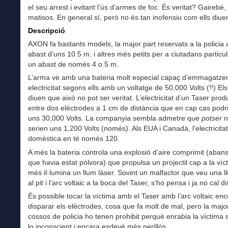
el seu arrest i evitant l’ús d’armes de foc. És veritat? Gairebé
matisos. En general sí, però no és tan inofensiu com ells diue
Descripció
AXON fa bastants models, la major part reservats a la policia
abast d’uns 10.5 m. i altres més petits per a ciutadans partic
un abast de només 4 o 5 m.
L’arma ve amb una bateria molt especial capaç d’emmagatz
electricitat segons ells amb un voltatge de 50,000 Volts (!!) Els 
diuen que això no pot ser veritat. L’electricitat d’un Taser prod
entre dos elèctrodes a 1 cm de distància que en cap cas podr
uns 30,000 Volts. La companyia sembla admetre que
potser
n
serien uns 1,200 Volts (només). Als EUA i Canadà, l’electricitat
domèstica en té només 120.
A més la bateria controla una explosió d’aire comprimit (aban
que havia estat pólvora) que propulsa un projectil cap a la víct
més il·lumina un llum làser. Sovint un malfactor que veu una l
al pit i l’arc voltaic a la boca del Taser, s’ho pensa i ja no cal d
És possible tocar la víctima amb el Taser amb l’arc voltaic en
disparar els elèctrodes, cosa que fa molt de mal, pero la majo
cossos de policia ho tenen prohibit perquè enrabia la víctima 
lo inconscient i encara esdevé més perillós.