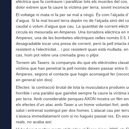
elèctrica que fa contraure i paralitzar tots els muscles del cos,
dolor extrem que fa caure la víctima per terra, sovint inconscie
El voltatge ni mata ni fa per se mal a ningú. És com l’alçada d’
d’aigua. Si fa mal tocant terra depèn no de l’alçada sinó del co
caudal o volum d’aigua que cau. La quantitat de corrent elèctr
circula és mesurada en Amperes. Una torradora elèctrica en n
Amperes, una de les bombetes elèctriques velles només 0.5.
desagradable tocar una presa de corrent, però la pell intacta 
resistent a l’electricitat… i poc resistent quan està mullada, en
cas, hom pot rebre una cremada greu o pitjor.
Tornem als Tasers: la companyia diu que els elèctrodes clavat
víctima que han penetrat la pell només deixen passar entre 0.
Amperes, segons el contacte que hagin aconseguit fer (reco
en general són dos)
Efectes: la contracció brutal de tota la musculatura produeix u
horrible i una paràlisi que gairebé sempre fa caure la víctima
per terra. Amb considerable penques AXON mostra un film e
els efectes d’un atac amb Taser a un home voluntari fort, am
salut i entrenat sostingut per dos homes. L’atacat cau per terr
s’aixeca immediatament com si no hagués passat res. En esc
reals, no acaba així.