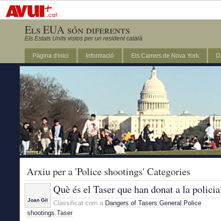
Els EUA són diferents
Els Estats Units vistos per un resident català
Pàgina d'inici
Informació
Els Carrers de Nova York
D
DC
Arxiu per a 'Police shootings' Categories
Què és el Taser que han donat a la policia
Joan Gil
Classificat com a
Dangers of Tasers
,
General
,
Police
shootings
,
Taser