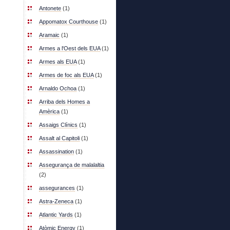
Antonete
(1)
Appomatox Courthouse
(1)
Aramaic
(1)
Armes a l'Oest dels EUA
(1)
Armes als EUA
(1)
Armes de foc als EUA
(1)
Arnaldo Ochoa
(1)
Arriba dels Homes a
Amèrica
(1)
Assaigs Clínics
(1)
Assalt al Capitoli
(1)
Assassination
(1)
Assegurança de malalaltia
(2)
assegurances
(1)
Astra-Zeneca
(1)
Atlantic Yards
(1)
Atòmic Energy
(1)