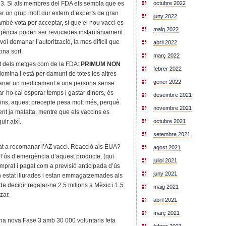
octubre 2022
se3. Si als membres del FDA els sembla que es
er un grup molt dur extern d’experts de gran
juny 2022
ambé vota per acceptar, sí que el nou vaccí es
maig 2022
rgència poden ser revocades instantàniament
ol demanar l’autorització, la mes difícil que
abril 2022
ona sort.
març 2022
nt dels metges com de la FDA:
PRIMUM NON
febrer 2022
omina i està per damunt de totes les altres
gener 2022
manar un medicament a una persona sense
tar-ho cal esperar temps i gastar diners, és
desembre 2021
ccins, aquest precepte pesa molt més, perquè
novembre 2021
nt ja malalta, mentre que els vaccins es
octubre 2021
ir així.
setembre 2021
at a recomanar l’AZ vaccí. Reacció als EUA?
agost 2021
 l’ús d’emergència d’aquest producte, (qui
juliol 2021
prat i pagat com a previsió anticipada d’ús
juny 2021
an estat lliurades i estan emmagatzemades als
e decidir regalar-ne 2.5 milions a Mèxic i 1.5
maig 2021
zar.
abril 2021
març 2021
una nova Fase 3 amb 30 000 voluntaris feta