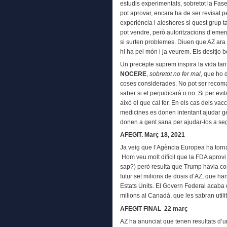
estudis experimentals, sobretot la Fa
pot aprovar, encara ha de ser revisat p
experiència i aleshores si quest grup t
pot vendre, però autoritzacions d’eme
si surten problemes. Diuen que AZ ara v
hi ha pel món i ja veurem. Els desitjo b
Un precepte suprem inspira la vida ta
NOCERE
,
sobretot no fer mal,
que ho d
coses considerades. No pot ser reco
saber si el perjudicarà o no. Si per evi
això el que cal fer. En els cas dels va
medicines es donen intentant ajudar ge
donen a gent sana per ajudar-los a segu
AFEGIT. Març 18, 2021
Ja veig que l’Agència Europea ha torn
Hom veu molt difícil que la FDA aprovi
sap?) però resulta que Trump havia com
futur set milions de dosis d’AZ, que h
Estats Units. El Govern Federal acaba d
milions al Canadà, que les sabran utilit
AFEGIT FINAL 22 març
AZ ha anunciat que tenen resultats d’