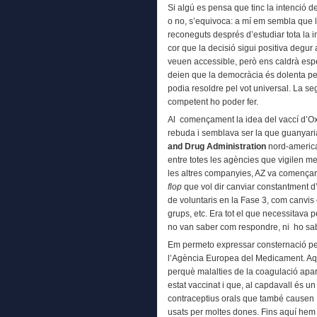
Si algú es pensa que tinc la intenció 
o no, s’equivoca: a mí em sembla que 
reconeguts després d’estudiar tota la 
cor que la decisió sigui positiva degur
veuen accessible, però ens caldrà espera
deien que la democràcia és dolenta pe
podia resoldre pel vot universal. La s
competent ho poder fer.
Al començament la idea del vaccí d’Ox
rebuda i semblava ser la que guanyaria
and Drug Administration
nord-america
entre totes les agències que vigilen m
les altres companyies, AZ va comença
flop
que vol dir canviar constantment d’
de voluntaris en la Fase 3, com canvis 
grups, etc. Era tot el que necessitava 
no van saber com respondre, ni ho sa
Em permeto expressar consternació per
l’Agència Europea del Medicament. Aqu
perquè malalties de la coagulació apa
estat vaccinat i que, al capdavall és 
contraceptius orals que també causen 
usats per moltes dones. Fins aquí hem 