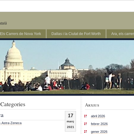
atalà
Els Carrers de Nova York
Dallas i la Ciutat de Fort Worth
Ara, els carr
 Categories
Arxius
ca
17
abril 2026
març
s
,
Astra-Zeneca
febrer 2026
2021
gener 2026