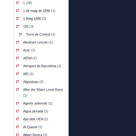
1
(18)
1 de maig de 1886
(1)
1 Maig 1886
(2)
155
(3)
Torre de Control
(1)
Abraham Lincoln
(1)
Acer
(1)
AENA
(1)
Aeroport de Barcelona
(1)
AfD
(1)
Afganistan
(2)
After the Water Level Rose
(1)
Agents antivirals
(1)
Aigua pesada
(1)
Ajut dels UEA
(1)
Al-Qaeda
(1)
Albert Rivera
(2)