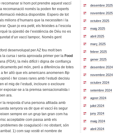
de recomanar si hom pot prendre aquest vaccí
desembre 2025
la recomanació només la poden fer experts
novembre 2025
informació mèdica disponible. Espero de tot
 als milions d’humans que la necessiten i la
octubre 2025
r. Quan jo era petit, els feixistes a l’escola
maig 2025
rquè la qüestió de l’existència de Déu no es
abril 2025
eguretat d’un vaccí tampoc. Només gent
març 2025
ford desenvolupat per AZ fou molt ben
febrer 2025
 la cursa i seria aprovada primer per la
Food
gener 2025
na (FDA), la més difícil i digna de confiança
edicaments pel món, però a diferència de totes
desembre 2024
r a fer allò que els americans anomenen
flip
novembre 2024
opinió i fer coses rares amb l’estudi decisiu
octubre 2024
en el mig de l’estudi, incloure o excloure
per exposar-se a la premsa sensacionalista i
setembre 2024
ben ara.
agost 2024
 la resposta d’una persona afiliada amb
juliol 2024
esta senyora va dir que el vaccí és segur
juny 2024
reixen sempre en un grup tan gran com ha
un risc acceptable com passa amb els
maig 2024
problemes de coagulació i no obstant, són
abril 2024
arribat. 1) com sap vostè el nombre de