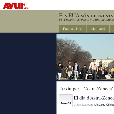
Els EUA són diferents
Els Estats Units vistos per un resident c
Pàgina d'inici
Informació
DC
Arxiu per a 'Astra-Zeneca'
El dia d’Astra-Zene
Joan Gil
Classificat com a
Assaigs Clínic