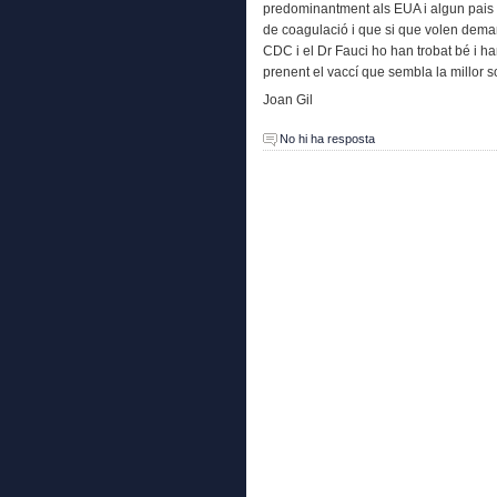
predominantment als EUA i algun pais
de coagulació i que si que volen demana
CDC i el Dr Fauci ho han trobat bé i h
prenent el vaccí que sembla la millor s
Joan Gil
No hi ha resposta