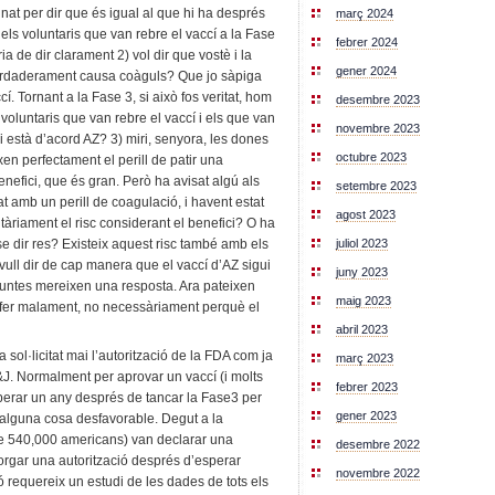
inat per dir que és igual al que hi ha després
març 2024
e els voluntaris que van rebre el vaccí a la Fase
febrer 2024
ia de dir clarament 2) vol dir que vostè i la
gener 2024
erdaderament causa coàguls? Que jo sàpiga
cí. Tornant a la Fase 3, si això fos veritat, hom
desembre 2023
voluntaris que van rebre el vaccí i els que van
novembre 2023
 està d’acord AZ? 3) miri, senyora, les dones
octubre 2023
en perfectament el perill de patir una
enefici, que és gran. Però ha avisat algú als
setembre 2023
t amb un perill de coagulació, i havent estat
agost 2023
tàriament el risc considerant el benefici? O ha
juliol 2023
se dir res? Existeix aquest risc també amb els
ull dir de cap manera que el vaccí d’AZ sigui
juny 2023
guntes mereixen una resposta. Ara pateixen
maig 2023
n fer malament, no necessàriament perquè el
abril 2023
sol·licitat mai l’autorització de la FDA com ja
març 2023
&J. Normalment per aprovar un vaccí (i molts
febrer 2023
perar un any després de tancar la Fase3 per
gener 2023
a alguna cosa desfavorable. Degut a la
e 540,000 americans) van declarar una
desembre 2022
orgar una autorització després d’esperar
novembre 2022
requereix un estudi de les dades de tots els