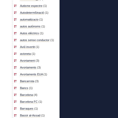
Autisme espectre
(1)
Autodetermßinació
(1)
automatitzacio
(1)
autos autònoms
(1)
Autos elèctrics
(1)
autos sense conductor
(1)
Avió invertit
(1)
avioneta
(1)
Avortament
(3)
Avortaments
(3)
Avortaments EUA
(1)
Bancarrota
(3)
Bancs
(1)
Barcelona
(4)
Barcelona FC
(1)
Barraques
(1)
Bassir al-Assad
(1)