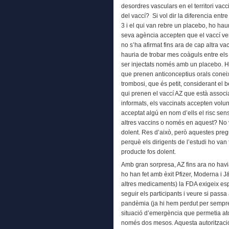
desordres vasculars en el territori vacc
del vaccí? Si vol dir la diferencia entr
3 i el qui van rebre un placebo, ho haur
seva agència accepten que el vaccí v
no s’ha afirmat fins ara de cap altra vac
hauria de trobar mes coàguls entre els 
ser injectats només amb un placebo. Hi
que prenen anticonceptius orals coneix
trombosi, que és petit, considerant el b
qui prenen el vaccí AZ que està associa
informats, els vaccinats accepten volun
acceptat algú en nom d’ells el risc sen
altres vaccins o només en aquest? No v
dolent. Res d’això, però aquestes pre
perquè els dirigents de l’estudi ho va
producte fos dolent.
Amb gran sorpresa, AZ fins ara no havia 
ho han fet amb èxit Pfizer, Moderna i J
altres medicaments) la FDA exigeix es
seguir els participants i veure si pass
pandèmia (ja hi hem perdut per sempr
situació d’emergència que permetia at
només dos mesos. Aquesta autorització 