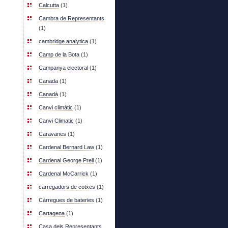
Calcutta
(1)
Cambra de Representants
(1)
cambridge analytica
(1)
Camp de la Bota
(1)
Campanya electoral
(1)
Canada
(1)
Canadà
(1)
Canvi climàtic
(1)
Canvi Climatic
(1)
Caravanes
(1)
Cardenal Bernard Law
(1)
Cardenal George Prell
(1)
Cardenal McCarrick
(1)
carregadors de cotxes
(1)
Càrregues de bateries
(1)
Cartagena
(1)
Casa dels Representants