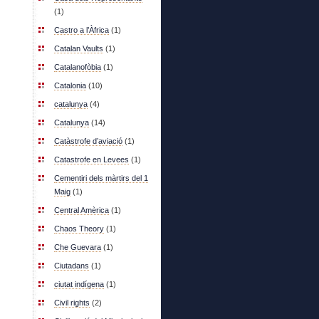
(1)
Castro a l’Àfrica
(1)
Catalan Vaults
(1)
Catalanofòbia
(1)
Catalonia
(10)
catalunya
(4)
Catalunya
(14)
Catàstrofe d’aviació
(1)
Catastrofe en Levees
(1)
Cementiri dels màrtirs del 1
Maig
(1)
Central Amèrica
(1)
Chaos Theory
(1)
Che Guevara
(1)
Ciutadans
(1)
ciutat indígena
(1)
Civil rights
(2)