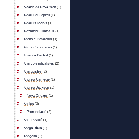
Alcalde de Nova York
(1)
Aldarull al Capitoli
(1)
Aldarulls racials
(1)
Alexandre Dumas fill
(1)
Alfons el Batallador
(1)
Altres Coronavirus
(1)
Amèrica Central
(1)
Anarco-sindicalistes
(2)
Anarquistes
(2)
Andrew Carnegie
(1)
Andrew Jackson
(1)
Nova Orleans
(1)
Anglès
(3)
Pronunciació
(2)
Ante Pavelić
(1)
Antiga Bíblia
(1)
Antígona
(1)