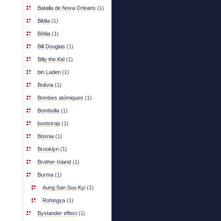
Batalla de Nova Orleans
(1)
Biblia
(1)
Bíblia
(1)
Bill Douglas
(1)
Billy the Kid
(1)
bin Laden
(1)
Bolívia
(1)
Bombes atòmiques
(1)
Bombolla
(1)
bootstrap
(1)
Bòsnia
(1)
Brooklyn
(1)
Brother Island
(1)
Burma
(1)
Aung San Suu Kyi
(1)
Rohingya
(1)
Bystander effect
(1)