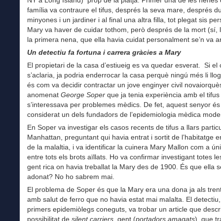
família va contraure el tifus, després la seva mare, després d
minyones i un jardiner i al final una altra filla, tot plegat sis p
Mary va haver de cuidar tothom, però després de la mort (sí, 
la primera nena, que ella havia cuidat personalment se’n va a
Un detectiu fa fortuna i carrera gràcies a Mary
El propietari de la casa d’estiueig es va quedar esverat. Si el
s’aclaria, ja podria enderrocar la casa perquè ningú més li lloga
és com va decidir contractar un jove enginyer civil novaiorquè
anomenat
George Soper
que ja tenia experiència amb el tifus 
s’interessava per problemes mèdics. De fet, aquest senyor és
considerat un dels fundadors de l’epidemiologia mèdica mode
En Soper va investigar els casos recents de tifus a llars partic
Manhattan, preguntant qui havia entrat i sortit de l’habitatge 
de la malaltia, i va identificar la cuinera Mary Mallon com a úni
entre tots els brots aïllats. Ho va confirmar investigant totes le
gent rica on havia treballat la Mary des de 1900. És que ella s
adonat? No ho sabrem mai.
El problema de Soper és que la Mary era una dona ja als tren
amb salut de ferro que no havia estat mai malalta. El detectiu,
primers epidemiòlegs coneguts, va trobar un article que descri
possibilitat de
silent carriers
, gent (
portadors amagats
) que t