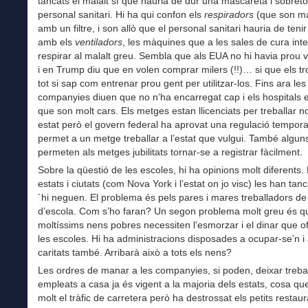
tancats el malalt sí que hauria de dur una mascareta i sobreto
personal sanitari. Hi ha qui confon els
respiradors
(que son m
amb un filtre, i son allò que el personal sanitari hauria de ten
amb els
ventiladors
, les màquines que a les sales de cura int
respirar al malalt greu. Sembla que als EUA no hi havia prou v
i en Trump diu que en volen comprar milers (!!)… si que els tr
tot si sap com entrenar prou gent per utilitzar-los. Fins ara les
companyies diuen que no n’ha encarregat cap i els hospitals 
que son molt cars. Els metges estan llicenciats per treballar 
estat però el govern federal ha aprovat una regulació tempora
permet a un metge treballar a l’estat que vulgui. També alguns
permeten als metges jubilitats tornar-se a registrar fàcilment.
Sobre la qüestió de les escoles, hi ha opinions molt diferents.
estats i ciutats (com Nova York i l’estat on jo visc) les han tanc
´hi neguen. El problema és pels pares i mares treballadors d
d’escola. Com s’ho faran? Un segon problema molt greu és q
moltíssims nens pobres necessiten l’esmorzar i el dinar que o
les escoles. Hi ha administracions disposades a ocupar-se’n i
caritats també. Arribarà això a tots els nens?
Les ordres de manar a les companyies, si poden, deixar trebal
empleats a casa ja és vigent a la majoria dels estats, cosa qu
molt el tràfic de carretera però ha destrossat els petits restaur