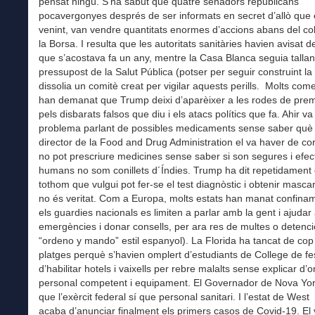
pensat ningú. S’ha sabut que quatre senadors republicans
pocavergonyes després de ser informats en secret d’allò que
venint, van vendre quantitats enormes d’accions abans del co
la Borsa. I resulta que les autoritats sanitàries havien avisat del
que s’acostava fa un any, mentre la Casa Blanca seguia tallant
pressupost de la Salut Pública (potser per seguir construint la 
dissolia un comitè creat per vigilar aquests perills. Molts com
han demanat que Trump deixi d’aparèixer a les rodes de prem
pels disbarats falsos que diu i els atacs polítics que fa. Ahir v
problema parlant de possibles medicaments sense saber què 
director de la Food and Drug Administration el va haver de co
no pot prescriure medicines sense saber si son segures i efect
humans no som conillets d´Índies. Trump ha dit repetidament
tothom que vulgui pot fer-se el test diagnòstic i obtenir masca
no és veritat. Com a Europa, molts estats han manat confina
els guardies nacionals es limiten a parlar amb la gent i ajuda
emergències i donar consells, per ara res de multes o detenc
“ordeno y mando” estil espanyol). La Florida ha tancat de cop 
platges perquè s’havien omplert d’estudiants de College de fe
d’habilitar hotels i vaixells per rebre malalts sense explicar d’
personal competent i equipament. El Governador de Nova Yor
que l’exèrcit federal sí que personal sanitari. I l’estat de West
acaba d’anunciar finalment els primers casos de Covid-19. El v