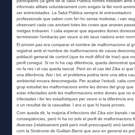
participants (la gent de la Salut Pública només treballen amb 
informats afiliats voluntàriament com exigeix la llei nord-amer
ser entrevistades. La Salut Pública sempre té entrevistadors
professionals que saben com fer-ho sense molestar, i van seg
observant cada cas anotant totes les coses que anaven passan
metges trobaven. I calia esperar que aquestes dones donessi
terminessin l’embaràs per veure si els seus nadons eren norm
El pròxim pas era comparar el nombre de malformacions al g
registrat amb el nombre de malformacions de causa descone
població general de control (que és molt difícil de triar) que n
perill conegut. Si no hi ha cap diferència, queda demostrat que
no fa res i el cas queda tancat. Però en el cas del Zika sí que 
una diferència. Així i tot, el problema podria tenir una altra ca
ambiental encara desconeguda. Per acabar l’estudi, calia com
grup estudiat les malformacions entre les dones del grup que
estar infectades amb les malformacions entre dones que no 
infectades i fer les estadístiques per veure si la diferència era 
o un resultat de la casualitat. I ara sí que hi havia proves.
Com queda dit, la majoria d’infeccions del Zika són banals i s
conseqüències, però hi ha no sols el perill de malformacions f
diverses (relativament petit però molt preocupant) sinó tamb
com la Síndrome de Guillain-Barré que avui en general es pot