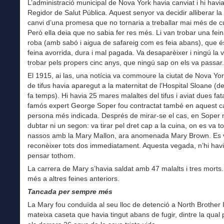
L’administració municipal de Nova York havia canviat i hi havi
Regidor de Salut Pública. Aquest senyor va decidir alliberar l
canvi d’una promesa que no tornaria a treballar mai més de c
Però ella deia que no sabia fer res més. Li van trobar una fein
roba (amb sabó i aigua de safareig com es feia abans), que 
feina avorrida, dura i mal pagada. Va desaparèixer i ningú la 
trobar pels propers cinc anys, que ningú sap on els va passar.
El 1915, ai las, una notícia va commoure la ciutat de Nova Yor
de tifus havia aparegut a la maternitat de l’Hospital Sloane (
fa temps). Hi havia 25 mares malaltes del tifus i aviat dues fatal
famós expert George Soper fou contractat també en aquest ca
persona més indicada. Després de mirar-se el cas, en Soper 
dubtar ni un segon: va tirar pel dret cap a la cuina, on es va t
nassos amb la Mary Mallon, ara anomenada Mary Brown. Es 
reconèixer tots dos immediatament. Aquesta vegada, n’hi havi
pensar tothom.
La carrera de Mary s’havia saldat amb 47 malalts i tres morts.
més a altres feines anteriors.
Tancada per sempre més
La Mary fou conduïda al seu lloc de detenció a North Brother I
mateixa caseta que havia tingut abans de fugir, dintre la qual