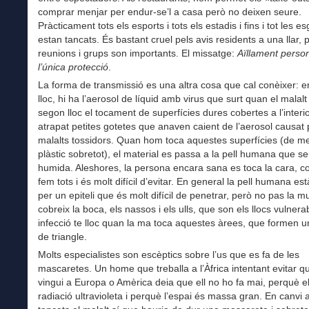
comprar menjar per endur-se’l a casa però no deixen seure.
Pràcticament tots els esports i tots els estadis i fins i tot les es
estan tancats. És bastant cruel pels avis residents a una llar, 
reunions i grups son importants. El missatge:
Aïllament perso
l’única protecció
.
La forma de transmissió es una altra cosa que cal conèixer: e
lloc, hi ha l’aerosol de líquid amb virus que surt quan el malalt
segon lloc el tocament de superfícies dures cobertes a l’inter
atrapat petites gotetes que anaven caient de l’aerosol causat 
malalts tossidors. Quan hom toca aquestes superfícies (de me
plàstic sobretot), el material es passa a la pell humana que 
humida. Aleshores, la persona encara sana es toca la cara, c
fem tots i és molt difícil d’evitar. En general la pell humana es
per un epiteli que és molt difícil de penetrar, però no pas la 
cobreix la boca, els nassos i els ulls, que son els llocs vulnera
infecció te lloc quan la ma toca aquestes àrees, que formen
de triangle.
Molts especialistes son escèptics sobre l’us que es fa de les
mascaretes. Un home que treballa a l’Àfrica intentant evitar qu
vingui a Europa o Amèrica deia que ell no ho fa mai, perquè e
radiació ultravioleta i perquè l’espai és massa gran. En canvi a