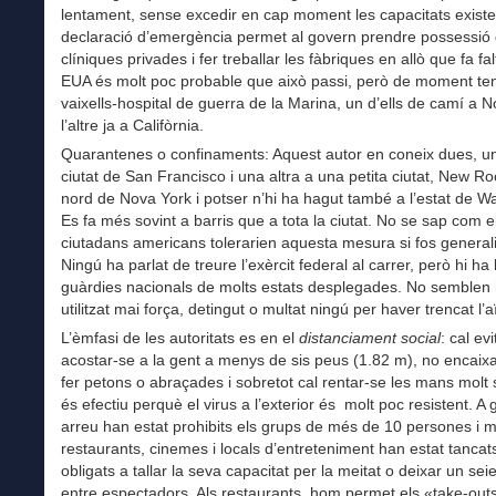
lentament, sense excedir en cap moment les capacitats existe
declaració d’emergència permet al govern prendre possessió
clíniques privades i fer treballar les fàbriques en allò que fa fal
EUA és molt poc probable que això passi, però de moment te
vaixells-hospital de guerra de la Marina, un d’ells de camí a N
l’altre ja a Califòrnia.
Quarantenes o confinaments: Aquest autor en coneix dues, un
ciutat de San Francisco i una altra a una petita ciutat, New Roc
nord de Nova York i potser n’hi ha hagut també a l’estat de W
Es fa més sovint a barris que a tota la ciutat. No se sap com e
ciutadans americans tolerarien aquesta mesura si fos general
Ningú ha parlat de treure l’exèrcit federal al carrer, però hi ha 
guàrdies nacionals de molts estats desplegades. No semblen
utilitzat mai força, detingut o multat ningú per haver trencat l’a
L’èmfasi de les autoritats es en el
distanciament social
: cal evi
acostar-se a la gent a menys de sis peus (1.82 m), no encaixa
fer petons o abraçades i sobretot cal rentar-se les mans molt 
és efectiu perquè el virus a l’exterior és molt poc resistent. A 
arreu han estat prohibits els grups de més de 10 persones i mo
restaurants, cinemes i locals d’entreteniment han estat tancat
obligats a tallar la seva capacitat per la meitat o deixar un seie
entre espectadors. Als restaurants, hom permet els «take-outs