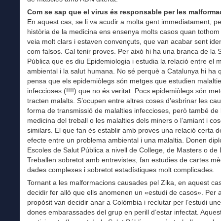
Com se sap que el virus és responsable per les malform
En aquest cas, se li va acudir a molta gent immediatament, pe
història de la medicina ens ensenya molts casos quan tothom 
veia molt clars i estaven convençuts, que van acabar sent ident
com falsos. Cal tenir proves. Per això hi ha una branca de la 
Pública que es diu Epidemiologia i estudia la relació entre el 
ambiental i la salut humana. No sé perquè a Catalunya hi ha q
pensa que els epidemiòlegs són metges que estudien malalti
infeccioses (!!!!) que no és veritat. Pocs epidemiòlegs són met
tracten malalts. S’ocupen entre altres coses d’esbrinar les cau
forma de transmissió de malalties infeccioses, però també de 
medicina del treball o les malalties dels miners o l’amiant i co
similars. El que fan és establir amb proves una relació certa d
efecte entre un problema ambiental i una malaltia. Donen dip
Escoles de Salut Pública a nivell de College, de Masters o de 
Treballen sobretot amb entrevistes, fan estudies de cartes mè
dades complexes i sobretot estadístiques molt complicades.
Tornant a les malformacions causades pel Zika, en aquest ca
decidir fer allò que ells anomenen un «estudi de casos». Per 
propòsit van decidir anar a Colòmbia i reclutar per l’estudi un
dones embarassades del grup en perill d’estar infectat. Aques