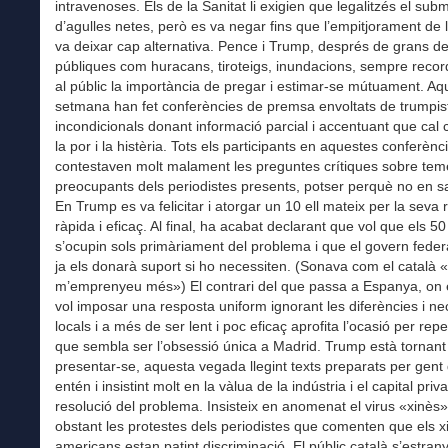
intravenoses. Els de la Sanitat li exigien que legalitzés el subm
d’agulles netes, però es va negar fins que l’empitjorament de la
va deixar cap alternativa. Pence i Trump, després de grans d
públiques com huracans, tiroteigs, inundacions, sempre reco
al públic la importància de pregar i estimar-se mútuament. Aq
setmana han fet conferències de premsa envoltats de trumpis
incondicionals donant informació parcial i accentuant que cal
la por i la histèria. Tots els participants en aquestes conferènc
contestaven molt malament les preguntes crítiques sobre tem
preocupants dels periodistes presents, potser perquè no en s
En Trump es va felicitar i atorgar un 10 ell mateix per la seva 
ràpida i eficaç. Al final, ha acabat declarant que vol que els 50
s’ocupin sols primàriament del problema i que el govern federal
ja els donarà suport si ho necessiten. (Sonava com el català 
m’emprenyeu més») El contrari del que passa a Espanya, on 
vol imposar una resposta uniform ignorant les diferències i ne
locals i a més de ser lent i poc eficaç aprofita l’ocasió per repe
que sembla ser l’obsessió única a Madrid. Trump està tornant
presentar-se, aquesta vegada llegint texts preparats per gent 
entén i insistint molt en la vàlua de la indústria i el capital priv
resolució del problema. Insisteix en anomenat el virus «xinès»
obstant les protestes dels periodistes que comenten que els 
americans estan patint discriminació. El públic català s’estran