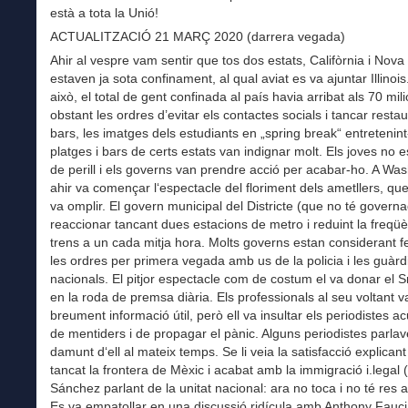
està a tota la Unió!
ACTUALITZACIÓ 21 MARÇ 2020 (darrera vegada)
Ahir al vespre vam sentir que tos dos estats, Califòrnia i Nova
estaven ja sota confinament, al qual aviat es va ajuntar Illinoi
això, el total de gent confinada al país havia arribat als 70 mil
obstant les ordres d’evitar els contactes socials i tancar restau
bars, les imatges dels estudiants en „spring break“ entretenint
platges i bars de certs estats van indignar molt. Els joves no e
de perill i els governs van prendre acció per acabar-ho. A Wa
ahir va començar l‘espectacle del floriment dels ametllers, q
va omplir. El govern municipal del Districte (que no té govern
reaccionar tancant dues estacions de metro i reduint la freqüè
trens a un cada mitja hora. Molts governs estan considerant f
les ordres per primera vegada amb us de la policia i les guàrd
nacionals. El pitjor espectacle com de costum el va donar el 
en la roda de premsa diària. Els professionals al seu voltant 
breument informació útil, però ell va insultar els periodistes a
de mentiders i de propagar el pànic. Alguns periodistes parla
damunt d‘ell al mateix temps. Se li veia la satisfacció explican
tancat la frontera de Mèxic i acabat amb la immigració i.legal
Sánchez parlant de la unitat nacional: ara no toca i no té res a
Es va empatollar en una discussió ridícula amb Anthony Fauci