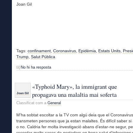
Joan Gil
Tags:
confinament
,
Coronavirus
,
Epidèmia
,
Estats Units
,
Presi
Trump
,
Salut Pública
No hi ha resposta
«Typhoid Mary», la immigrant que
propagava una malaltia mai soferta
Joan Gil
Classificat com a
General
M’ha sobtat escoltar a la TV com algú deia que el Coronaviru
transmeten persones que ja estan malaltes. És difícil saber si 
o no. Caldria fer molta investigació abans d’estar-ne segur, per
recordar molts casos de
portadors en bona salut d’infeccions