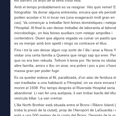
els darrers 26 anys de la seva trista vida.
Amb el temps probablement es va resignar. Vés quin remei! E
fotografiar. Va donar alguna entrevista, encara que els period
podien acostar-s´hi ni tocar res (una exageració molt gran en 
cas). Va començar a treballar fent feines domèstiques i neteja
l’Hospital. Al final la van deixar treballar de laboranta al laborat
microbiològic, on feia feines auxiliars com netejar ampolles i
contenidors. Diuen que alguna vegada va cuinar un pastís qu
es va menjar amb bon apetit i ningú va contraure el tifus.
Fins i tot la van deixar algun cop sortir de l’ illa i anar a Nova 
visitar una certa família a Queens que ningú sap qui eren. Pe
que no era ben rebuda. Tothom li tenia por. No tenia no obsta
altre família, amics o lloc on anar, era pobre i poc a poc s’havi
massa gran per poder fugir.
Es va quedar estesa al llit, paralitzada, d’un atac de feridura 
van traslladar a una habitació a l’Hospital, on va viure encara
morint el 1938. Poc temps després el Riverside Hospital seria 
abandonat. Li van fer una autòpsia, li van trobar bacils del tifu
vesícula biliar. La van cremar.
L’illa North Brother està situada entre el Bronx i Rikers Island 
troba la presó de la ciutat), prop de l’Aeroport de LaGuardia 
està a uns 500 metres de la costa del Bronx. Després de la g