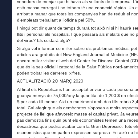
venedors de menjar que hi havia als voltants de l’empresa. L’i
està massa carregat i no tothom té una connexió ràpida. Un e
arribat a manar que totes les companyies han de reduir el n
d’empleats treballant a l’oficina pel 50%.
I ningú pot dir quant de temps durarà tot això ni si hi haurà 
llits i personal als hospitals. I què passarà als malalts que no 
del virus? Els cuidarà algú?
Si algú vol informar-se millor sobre els problemes mèdics, pot l
articles ara gratuïts del New England Journal of Medicine (NE
encara millor visitar el web del Center for Disease Control (C
que és la seu oficial i catedral de la Salut Pública nord-americ
poden trobar les darreres xifres.
ACTUALITZACIÓ 2O MARÇ 2020
Al final els Republicans han acceptat enviar a cada persona a
guanya menys de 75,000/any la quantitat de 1,200 $ en efec
$ per cada fill menor. Així un matrimoni amb dos fills rebria 3,
total. Cal afegir que els demòcrates s’oposen a molts aspecte
projecte de llei que afavoreix massa el capital privat. Ja veur
pas demostra fins quin punt els economistes temen una reces
desastrosa que podria acabar com la Gran Depressió. Tots el
economistes que en parlen expressen sorpresa. En això no hi