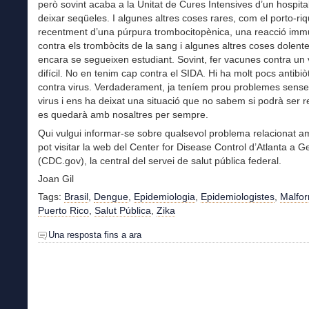
però sovint acaba a la Unitat de Cures Intensives d’un hospital
deixar seqüeles. I algunes altres coses rares, com el porto-ri
recentment d’una púrpura trombocitopènica, una reacció imm
contra els trombòcits de la sang i algunes altres coses dolent
encara se segueixen estudiant. Sovint, fer vacunes contra un 
difícil. No en tenim cap contra el SIDA. Hi ha molt pocs antibiò
contra virus. Verdaderament, ja teníem prou problemes sens
virus i ens ha deixat una situació que no sabem si podrà ser re
es quedarà amb nosaltres per sempre.
Qui vulgui informar-se sobre qualsevol problema relacionat a
pot visitar la web del Center for Disease Control d’Atlanta a G
(CDC.gov), la central del servei de salut pública federal.
Joan Gil
Tags:
Brasil
,
Dengue
,
Epidemiologia
,
Epidemiologistes
,
Malfo
Puerto Rico
,
Salut Pública
,
Zika
Una resposta fins a ara