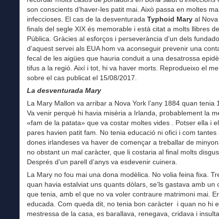
son conscients d’haver-les patit mai. Això passa en moltes mal
infeccioses. El cas de la desventurada
Typhoid Mary
al Nova
finals del segle XIX és memorable i està citat a molts llibres d
Pública. Gràcies al esforços i perseverància d’un dels fundad
d’aquest servei als EUA hom va aconseguir prevenir una cont
fecal de les aigües que hauria conduit a una desatrossa epid
tifus a la regió. Així i tot, hi va haver morts. Reprodueixo el m
sobre el cas publicat el 15/08/2017.
La desventura
da Mary
La Mary Mallon va arribar a Nova York l’any 1884 quan tenia
Va venir perquè hi havia misèria a Irlanda, probablement la 
«fam de la patata» que va costar moltes vides . Potser ella i e
pares havien patit fam. No tenia educació ni ofici i com tantes 
dones irlandeses va haver de començar a treballar de minyon
no obstant un mal caràcter, que li costaria al final molts disgus
Després d’un parell d’anys va esdevenir cuinera.
La Mary no fou mai una dona modèlica. No volia feina fixa. Tre
quan havia estalviat uns quants dòlars, se’ls gastava amb u
que tenia, amb el que no va voler contraure matrimoni mai. E
educada. Com queda dit, no tenia bon caràcter i quan no hi e
mestressa de la casa, es barallava, renegava, cridava i insulta