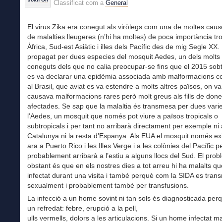
Classificat com a
General
El virus Zika era conegut als viròlegs com una de moltes cause
de malalties lleugeres (n’hi ha moltes) de poca importància tr
Àfrica, Sud-est Asiàtic i illes dels Pacífic des de mig Segle XX.
propagat per dues especies del mosquit Aedes, un dels molts 
coneguts dels que no calia preocupar-se fins que el 2015 so
es va declarar una epidèmia associada amb malformacions c
al Brasil, que aviat es va estendre a molts altres països, on va
causava malformacions rares però molt greus als fills de don
afectades. Se sap que la malaltia és transmesa per dues varie
l’Aedes, un mosquit que només pot viure a països tropicals o
subtropicals i per tant no arribarà directament per exemple ni 
Catalunya ni la resta d’Espanya. Als EUA el mosquit només exi
ara a Puerto Rico i les Illes Verge i a les colònies del Pacífic p
probablement arribarà a l’estiu a alguns llocs del Sud. El pro
obstant és que en els nostres dies a tot arreu hi ha malalts q
infectat durant una visita i també perquè com la SIDA es tran
sexualment i probablement també per transfusions.
La infecció a un home sovint ni tan sols és diagnosticada pe
un refredat: febre, erupció a la pell,
ulls vermells, dolors a les articulacions. Si un home infectat m