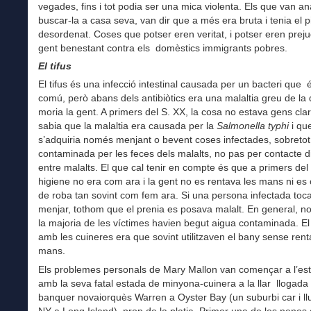
vegades, fins i tot podia ser una mica violenta. Els que van an
buscar-la a casa seva, van dir que a més era bruta i tenia el p
desordenat. Coses que potser eren veritat, i potser eren preju
gent benestant contra els domèstics immigrants pobres.
El tifus
El tifus és una infecció intestinal causada per un bacteri que
comú, però abans dels antibiòtics era una malaltia greu de la
moria la gent. A primers del S. XX, la cosa no estava gens cla
sabia que la malaltia era causada per la
Salmonella typhi
i qu
s’adquiria només menjant o bevent coses infectades, sobretot
contaminada per les feces dels malalts, no pas per contacte d
entre malalts. El que cal tenir en compte és que a primers del
higiene no era com ara i la gent no es rentava les mans ni es
de roba tan sovint com fem ara. Si una persona infectada toca
menjar, tothom que el prenia es posava malalt. En general, no
la majoria de les víctimes havien begut aigua contaminada. E
amb les cuineres era que sovint utilitzaven el bany sense rent
mans.
Els problemes personals de Mary Mallon van començar a l’es
amb la seva fatal estada de minyona-cuinera a la llar llogada 
banquer novaiorquès Warren a Oyster Bay (un suburbi car i l
NY a Long Island) prop de la platja. Primer una de les nenes 