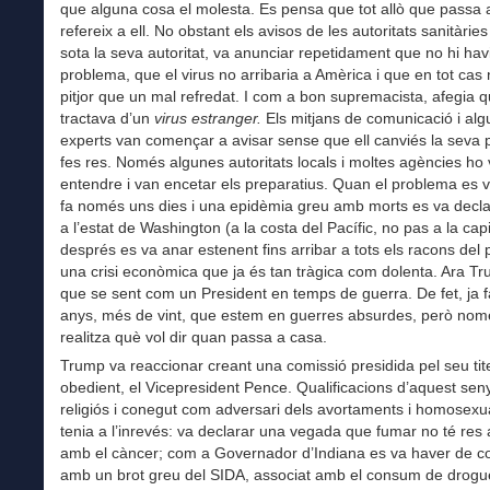
que alguna cosa el molesta. Es pensa que tot allò que passa a
refereix a ell. No obstant els avisos de les autoritats sanitàries
sota la seva autoritat, va anunciar repetidament que no hi hav
problema, que el virus no arribaria a Amèrica i que en tot cas 
pitjor que un mal refredat. I com a bon supremacista, afegia 
tractava d’un
virus estranger.
Els mitjans de comunicació i alg
experts van començar a avisar sense que ell canviés la seva p
fes res. Només algunes autoritats locals i moltes agències ho
entendre i van encetar els preparatius. Quan el problema es v
fa només uns dies i una epidèmia greu amb morts es va decla
a l’estat de Washington (a la costa del Pacífic, no pas a la capit
després es va anar estenent fins arribar a tots els racons del p
una crisi econòmica que ja és tan tràgica com dolenta. Ara Tr
que se sent com un President en temps de guerra. De fet, ja f
anys, més de vint, que estem en guerres absurdes, però nom
realitza què vol dir quan passa a casa.
Trump va reaccionar creant una comissió presidida pel seu tite
obedient, el Vicepresident Pence. Qualificacions d’aquest sen
religiós i conegut com adversari dels avortaments i homosexu
tenia a l’inrevés: va declarar una vegada que fumar no té res
amb el càncer; com a Governador d’Indiana es va haver de co
amb un brot greu del SIDA, associat amb el consum de drogu