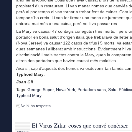
propietari d’un restaurant. Li van manar només que canviés d
però al poc temps el van tornar a trobar fent de cuiner. Com l
tampoc s’ho creia. Li van fer firmar una mena de jurament qu
entraria mai més a una cuina, però no li va passar res.
La Mary va causar 47 contagis coneguts i tres morts, però un
portador en bona salut d’origen italià que treballava de llete
(Nova Jersey) va causar 122 casos de tifus i 5 morts. Va estar
dues setmanes i alliberat amb instruccions. Evidentment hi va
discriminació i mals tractes contra la Mary, quan la compare
altres dos portadors que havien causat més malalties.
Això sí, cap d’aquests dos homes va esdevenir tan famós com
Typhoid Mary
.
Joan Gil
Tags:
George Soper
,
Nova York
,
Portadors sans
,
Salut Públic
Typhoid Mary
No hi ha resposta
El Virus Zika: coses que convé conèixer
Joan Gil