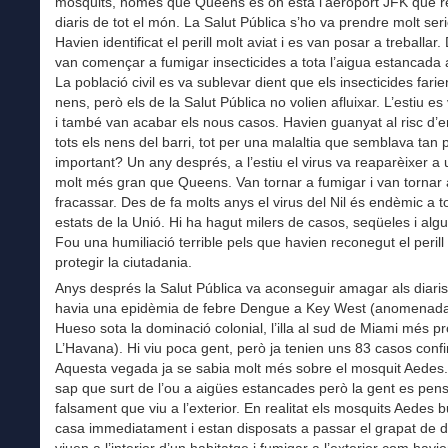
mosquits, només que Queens és on està l’aeroport JFK que r
diaris de tot el món. La Salut Pública s’ho va prendre molt se
Havien identificat el perill molt aviat i es van posar a treballar. D
van començar a fumigar insecticides a tota l’aigua estancada
La població civil es va sublevar dient que els insecticides farie
nens, però els de la Salut Pública no volien afluixar. L’estiu e
i també van acabar els nous casos. Havien guanyat al risc d’
tots els nens del barri, tot per una malaltia que semblava tan 
important? Un any després, a l’estiu el virus va reaparèixer a u
molt més gran que Queens. Van tornar a fumigar i van tornar 
fracassar. Des de fa molts anys el virus del Nil és endèmic a to
estats de la Unió. Hi ha hagut milers de casos, seqüeles i alg
Fou una humiliació terrible pels que havien reconegut el perill i
protegir la ciutadania.
Anys després la Salut Pública va aconseguir amagar als diaris
havia una epidèmia de febre Dengue a Key West (anomenad
Hueso sota la dominació colonial, l’illa al sud de Miami més p
L’Havana). Hi viu poca gent, però ja tenien uns 83 casos confi
Aquesta vegada ja se sabia molt més sobre el mosquit Aedes
sap que surt de l’ou a aigües estancades però la gent es pen
falsament que viu a l’exterior. En realitat els mosquits Aedes
casa immediatament i estan disposats a passar el grapat de 