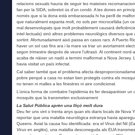
relacions sexuals hauria de seguir les mateixes recomanacio
fan per la SIDA, sobretot ús d’un condó. A les dones en princip
només que si la dona està embarassada hi ha perill de malfo
que naturalment espanta molt, no sols per microcefàlia (un cer
mal desenvolupats que molt probablement causarà deficiènci
intel·lectuals) sinó altres problemes neurològics diversos que 
sortint. Afortunadament això passa en casos rars. A Puerto Ric
haver un sol cas fins ara i la mare va triar un avortament elect
segon trimestre després de veure l’ultrasò. Al continent nord-
acaba de nàixer un nadó a termini malformat a Nova Jersey.
havia visitat un país infectat.
Cal saber també que el problema afecta desproporcionadamen
pobre perquè a casa no estan ben protegits contra els mosquit
no tenen ni malles a les finestres ni aire condicionat.
L’única forma de combatre l’epidèmia és fer desaparèixer un 
mosquits que la transmeten exclusivament
La Salut Pública aprèn una lliçó molt dura
Deu fer uns vint o trenta anys quan els diaris locals de Nova 
reportar que una malaltia neurològica estranya havia aparegu
Queens. Aviat la causa fou identificada: era el Virus del Nil (
Ea
Virus
en anglès), una malaltia desconeguda als EUA transmes