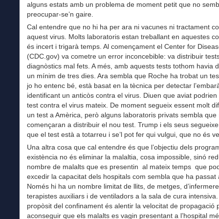
alguns estats amb un problema de moment petit que no semb
preocupar-se’n gaire.
Cal entendre que no hi ha per ara ni vacunes ni tractament co
aquest virus. Molts laboratoris estan treballant en aquestes c
és incert i trigarà temps. Al començament el Center for Diseas
(CDC.gov) va cometre un error inconcebible: va distribuir test
diagnòstics mal fets. A més, amb aquests tests tothom havia 
un mínim de tres dies. Ara sembla que Roche ha trobat un test 
jo ho entenc bé, està basat en la tècnica per detectar l’embarà
identificant un anticòs contra el virus. Diuen que aviat podrien
test contra el virus mateix. De moment segueix essent molt difí
un test a Amèrica, però alguns laboratoris privats sembla que 
començaran a distribuir el nou test. Trump i els seus segueixe
que el test està a totarreu i se’l pot fer qui vulgui, que no és ve
Una altra cosa que cal entendre és que l’objectiu dels progr
existència no és eliminar la malaltia, cosa impossible, sinó redu
nombre de malalts que es presentin al mateix temps que pod
excedir la capacitat dels hospitals com sembla que ha passat a
Només hi ha un nombre limitat de llits, de metges, d’infermere
terapistes auxiliars i de ventiladors a la sala de cura intensiva.
propòsit del confinament és alentir la velocitat de propagació 
aconseguir que els malalts es vagin presentant a l’hospital m