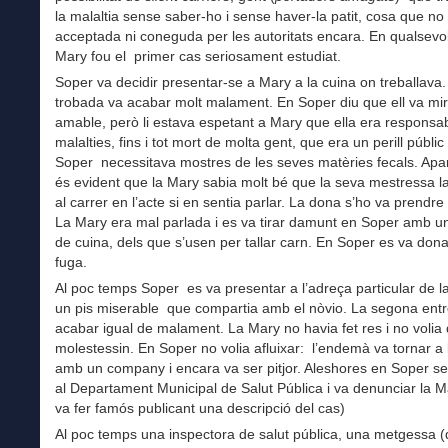
la malaltia sense saber-ho i sense haver-la patit, cosa que no 
acceptada ni coneguda per les autoritats encara. En qualsevol
Mary fou el primer cas seriosament estudiat.
Soper va decidir presentar-se a Mary a la cuina on treballava.
trobada va acabar molt malament. En Soper diu que ell va mir
amable, però li estava espetant a Mary que ella era responsa
malalties, fins i tot mort de molta gent, que era un perill públi
Soper necessitava mostres de les seves matèries fecals. Apar
és evident que la Mary sabia molt bé que la seva mestressa l
al carrer en l’acte si en sentia parlar. La dona s’ho va prendr
La Mary era mal parlada i es va tirar damunt en Soper amb un
de cuina, dels que s’usen per tallar carn. En Soper es va dona
fuga.
Al poc temps Soper es va presentar a l’adreça particular de la
un pis miserable que compartia amb el nòvio. La segona entr
acabar igual de malament. La Mary no havia fet res i no volia 
molestessin. En Soper no volia afluixar: l’endemà va tornar a 
amb un company i encara va ser pitjor. Aleshores en Soper se
al Departament Municipal de Salut Pública i va denunciar la Ma
va fer famós publicant una descripció del cas)
Al poc temps una inspectora de salut pública, una metgessa 