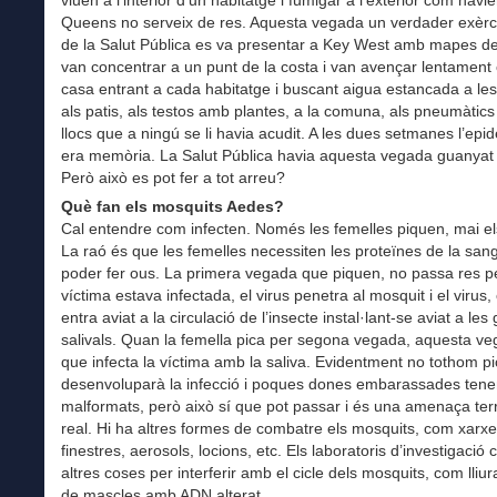
viuen a l’interior d’un habitatge i fumigar a l’exterior com havie
Queens no serveix de res. Aquesta vegada un verdader exèrc
de la Salut Pública es va presentar a Key West amb mapes det
van concentrar a un punt de la costa i van avençar lentament
casa entrant a cada habitatge i buscant aigua estancada a les
als patis, als testos amb plantes, a la comuna, als pneumàtics 
llocs que a ningú se li havia acudit. A les dues setmanes l’epi
era memòria. La Salut Pública havia aquesta vegada guanyat 
Però això es pot fer a tot arreu?
Què fan els mosquits Aedes?
Cal entendre com infecten. Només les femelles piquen, mai e
La raó és que les femelles necessiten les proteïnes de la san
poder fer ous. La primera vegada que piquen, no passa res pe
víctima estava infectada, el virus penetra al mosquit i el virus
entra aviat a la circulació de l’insecte instal·lant-se aviat a les
salivals. Quan la femella pica per segona vegada, aquesta ve
que infecta la víctima amb la saliva. Evidentment no tothom pi
desenvoluparà la infecció i poques dones embarassades tenen 
malformats, però això sí que pot passar i és una amenaça terri
real. Hi ha altres formes de combatre els mosquits, com xarxe
finestres, aerosols, locions, etc. Els laboratoris d’investigació
altres coses per interferir amb el cicle dels mosquits, com lliur
de mascles amb ADN alterat.