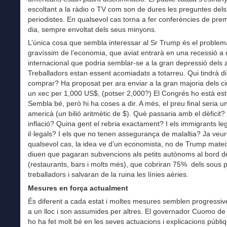
escoltant a la ràdio o TV com son de dures les preguntes dels
periodistes. En qualsevol cas torna a fer conferències de pr
dia, sempre envoltat dels seus minyons.
L’única cosa que sembla interessar al Sr Trump és el problem
gravíssim de l’economia, que aviat entrarà en una recessió a n
internacional que podria semblar-se a la gran depressió dels
Treballadors estan essent acomiadats a totarreu. Qui tindrà d
comprar? Ha proposat per ara enviar a la gran majoria dels c
un xec per 1,000 US$, (potser 2,000?) El Congrés ho està est
Sembla bé, però hi ha coses a dir. A més, el preu final seria un 
americà (un bilió aritmètic de $). Què passaria amb el dèficit?
inflació? Quina gent el rebria exactament? I els immigrants le
il·legals? I els que no tenen assegurança de malaltia? Ja veu
qualsevol cas, la idea ve d’un economista, no de Trump matei
diuen que pagaran subvencions als petits autònoms al bord de
(restaurants, bars i molts més), que cobriran 75% dels sous 
treballadors i salvaran de la ruina les línies aèries.
Mesures en força actualment
És diferent a cada estat i moltes mesures semblen progressiv
a un lloc i son assumides per altres. El governador Cuomo d
ho ha fet molt bé en les seves actuacions i explicacions públi