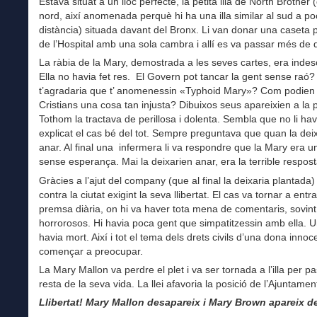
Estava situat a un lloc perfecte, la petita illa de North Brother
nord, així anomenada perquè hi ha una illa similar al sud a p
distància) situada davant del Bronx. Li van donar una caseta p
de l’Hospital amb una sola cambra i allí es va passar més de 
La ràbia de la Mary, demostrada a les seves cartes, era indesc
Ella no havia fet res. El Govern pot tancar la gent sense raó
t’agradaria que t’ anomenessin «Typhoid Mary»? Com podien 
Cristians una cosa tan injusta? Dibuixos seus apareixien a la
Tothom la tractava de perillosa i dolenta. Sembla que no li ha
explicat el cas bé del tot. Sempre preguntava que quan la dei
anar. Al final una infermera li va respondre que la Mary era u
sense esperança. Mai la deixarien anar, era la terrible respost
Gràcies a l’ajut del company (que al final la deixaria plantada) 
contra la ciutat exigint la seva llibertat. El cas va tornar a entr
premsa diària, on hi va haver tota mena de comentaris, sovint
horrorosos. Hi havia poca gent que simpatitzessin amb ella. 
havia mort. Així i tot el tema dels drets civils d’una dona innoc
començar a preocupar.
La Mary Mallon va perdre el plet i va ser tornada a l’illa per pa
resta de la seva vida. La llei afavoria la posició de l’Ajuntamen
Llibertat! Mary Mallon desapareix i Mary Brown apareix de