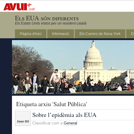
Els EUA són diferents
Els Estats Units vistos per un resident català
Pàgina d'inici
Informació
Els Carrers de Nova York
D
DC
Etiqueta arxiu 'Salut Pública'
Sobre l’epidèmia als EUA
Joan Gil
Classificat com a
General