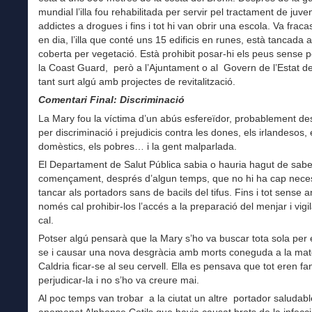
mundial l’illa fou rehabilitada per servir pel tractament de juven
addictes a drogues i fins i tot hi van obrir una escola. Va fraca
en dia, l’illa que conté uns 15 edificis en runes, està tancada al
coberta per vegetació. Està prohibit posar-hi els peus sense 
la Coast Guard, però a l’Ajuntament o al Govern de l’Estat de
tant surt algú amb projectes de revitalització.
Comentari Final: Discriminació
La Mary fou la víctima d’un abús esfereïdor, probablement de
per discriminació i prejudicis contra les dones, els irlandesos, 
domèstics, els pobres… i la gent malparlada.
El Departament de Salut Pública sabia o hauria hagut de saber
començament, després d’algun temps, que no hi ha cap neces
tancar als portadors sans de bacils del tifus. Fins i tot sense an
només cal prohibir-los l’accés a la preparació del menjar i vigila
cal.
Potser algú pensarà que la Mary s’ho va buscar tota sola per
se i causar una nova desgràcia amb morts coneguda a la mate
Caldria ficar-se al seu cervell. Ella es pensava que tot eren fa
perjudicar-la i no s’ho va creure mai.
Al poc temps van trobar a la ciutat un altre portador saludabl
anomenat Alphonse Cotils que havia causat brots de la infecci