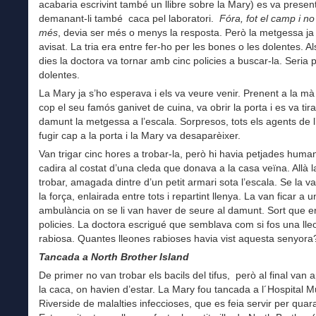
acabaria escrivint també un llibre sobre la Mary) es va presen
demanant-li també caca pel laboratori.
Fóra, fot el camp i no
més
, devia ser més o menys la resposta. Però la metgessa ja 
avisat. La tria era entre fer-ho per les bones o les dolentes. A
dies la doctora va tornar amb cinc policies a buscar-la. Seria p
dolentes.
La Mary ja s’ho esperava i els va veure venir. Prenent a la mà
cop el seu famós ganivet de cuina, va obrir la porta i es va tira
damunt la metgessa a l’escala. Sorpresos, tots els agents de l
fugir cap a la porta i la Mary va desaparèixer.
Van trigar cinc hores a trobar-la, però hi havia petjades huma
cadira al costat d’una cleda que donava a la casa veïna. Allà l
trobar, amagada dintre d’un petit armari sota l’escala. Se la v
la força, enlairada entre tots i repartint llenya. La van ficar a 
ambulància on se li van haver de seure al damunt. Sort que e
policies. La doctora escrigué que semblava com si fos una lle
rabiosa. Quantes lleones rabioses havia vist aquesta senyora
Tancada a North Brother Island
De primer no van trobar els bacils del tifus, però al final van 
la caca, on havien d’estar. La Mary fou tancada a l´Hospital M
Riverside de malalties infeccioses, que es feia servir per qua