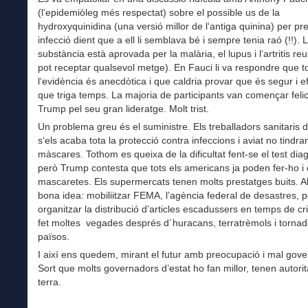
(l’epidemiòleg més respectat) sobre el possible us de la
hydroxyquinidina (una versió millor de l‘antiga quinina) per pre
infecció dient que a ell li semblava bé i sempre tenia raó (!!). 
substància està aprovada per la malària, el lupus i l‘artritis reu
pot receptar qualsevol metge). En Fauci li va respondre que t
l‘evidència és anecdòtica i que caldria provar que és segur i e
que triga temps. La majoria de participants van començar felic
Trump pel seu gran lideratge. Molt trist.
Un problema greu és el suministre. Els treballadors sanitaris 
s‘els acaba tota la protecció contra infeccions i aviat no tindra
màscares. Tothom es queixa de la dificultat fent-se el test diag
però Trump contesta que tots els americans ja poden fer-ho i
mascaretes. Els supermercats tenen molts prestatges buits. Al
bona idea: mobiliitzar FEMA, l’agència federal de desastres, p
organitzar la distribució d’articles escadussers en temps de cr
fet moltes vegades després d´huracans, terratrèmols i tornad
països.
I així ens quedem, mirant el futur amb preocupació i mal gover
Sort que molts governadors d’estat ho fan millor, tenen autorit
terra.