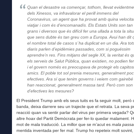
Quan el desastre va començar, tothom, llevat evidentme
dels Xinesos, va infravalorar el perill immens del
Coronavirus, un agent que ha provat amb quina velocita
viatjar i com és d’encomanadís. Els Estats Units son tan
grans i diversos que és difícil fer una ullada a tota la situ
que sens dubte és tan greu com a Europa. Avui han dit 
el nombre total de casos s´ha duplicat en un dia. Ara tot
diaris parlen d’epidèmies passades, com si poguéssim
aprendre’n res. Fins mitjans del segle XX, la veritat és 
els serveis de Salut Pública, quan existien, no podien fer
i el govern només es preocupava de protegir els capitost
amics. El poble tot sol prenia mesures, generalment poc
efectives. Ara sí que tenim governs i veiem com gairebé 
han reaccionat, generalment massa tard. Però com son
d’efectives les mesures?
El President Trump amb els seus tuits es fa seguir molt, però d
banda, deixa darrere seu un trajecte que el retrata. La seva p
reacció quan va sentir parlar del virus per primera vegada? 
altre
hoax
del Partit Demòcrata per fer-lo quedar malament.
H
mot de mala traducció. La millor que se m’acut es
mala pass
mentida inventada per fer mal. Trump ho repeteix molt sovint