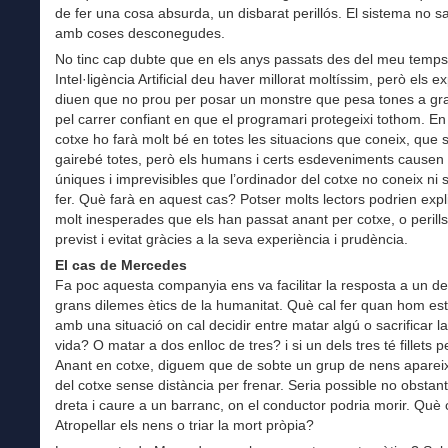
de fer una cosa absurda, un disbarat perillós. El sistema no sa
amb coses desconegudes.
No tinc cap dubte que en els anys passats des del meu temps
Intel·ligència Artificial deu haver millorat moltíssim, però els e
diuen que no prou per posar un monstre que pesa tones a gra
pel carrer confiant en que el programari protegeixi tothom. En
cotxe ho farà molt bé en totes les situacions que coneix, que 
gairebé totes, però els humans i certs esdeveniments causen 
úniques i imprevisibles que l’ordinador del cotxe no coneix ni
fer. Què farà en aquest cas? Potser molts lectors podrien expl
molt inesperades que els han passat anant per cotxe, o perill
previst i evitat gràcies a la seva experiència i prudència.
El cas de Mercedes
Fa poc aquesta companyia ens va facilitar la resposta a un d
grans dilemes ètics de la humanitat. Què cal fer quan hom es
amb una situació on cal decidir entre matar algú o sacrificar l
vida? O matar a dos enlloc de tres? i si un dels tres té fillets p
Anant en cotxe, diguem que de sobte un grup de nens aparei
del cotxe sense distància per frenar. Seria possible no obstant,
dreta i caure a un barranc, on el conductor podria morir. Què 
Atropellar els nens o triar la mort pròpia?