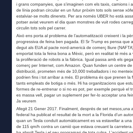
i grans companyies, que s’imaginen com els taxis, camions i 
de línia podran circular en un futur pròxim tots sols sense xòfe
estalviar-se molts dinerets. Per ara només UBER ho està assa
potser aviat veurem el dia quan monstres de vuit rodes carre
circulin tots sols pel carrer.
Això ens porta al problema de l’automatització creixent i la pè
progressiva de feina ben pagada. El Sr Trump es pensa que a
degut als EUA al pacte nord-americà de comerç lliure (NAFTA
emportat tota la feina bona a Mèxic, però en realitat té més 
la proliferació de robots a la fàbrica. Igual passa amb els geg
comerç per Internet, com Amazon. Quan funden un centre de
distribució, prometen més de 10,000 treballadors i no menteix
podrien fins i tot arribar a més. El problema és que prenen la 
tants empleats de botiga o més. Hi ha organitzacions que est
formes de re-entrenar o si no es pot, per exemple perquè el t
es massa vell, pagar un suplement per fer-lo acceptar una fein
Ja veurem
Afegit 21 Gener 2017. Finalment, després de set mesos,una 
federal ha publicat el resultat de la mort a la Florida d’un auto
quan un Tesla conduït automàticament es va estavellar a una 
de 115 qm/h contra un camió que estava creuant la carretera.
ha absolt Tesla i el seu programari de tota culpa. L’accident v