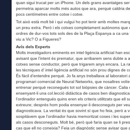
quan sigui trucat per un iPhone. Un dels grans avantatges ser
permetria aparcar molts més autos que ara, perquè caldria de
pocs centímetres entre cotxe i cotxe.
Tot això està molt bé i qui vulgui ho pot tenir amb moltes mar
un preu extra. Però i els cotxes completament autònoms que 
ordres de dur-vos tots sols des de la Plaça Espanya a ca una 
viu a Vic? O a Figueres?
Avís dels Experts
Molts investigadors eminents en intel·ligència artificial han escr
avisant que l’intent és prematur, que arribarem sens dubte a 
cotxes sense conductor, però que trigarem anys encara. La r
les tècniques d’ intel·ligència artificial no són prou dignes de 
És fàcil d’entendre perquè. Jo fa anys treballava al laboratori
programari comercial de Neural Networks, que nosaltres volí
entrenar perquè reconegués tot sol biòpsies de càncer. Cali
ensenyant-li una col.lecció didàctica de casos ben diagnostic
l’ordinador entengués quins eren els criteris utilitzats que ell s
extreure; després hom podia ensenyar-li desconeguts per veur
diagnosticava. La veritat és que sovint sí que ho feia, però a
sospitàvem que l’ordinador havia memoritzat coses i les sup
als casos desconeguts. Molt bé, però què faria quan se li pre
cas que ell no coneixia? Feia un diagnòstic sense avisar que