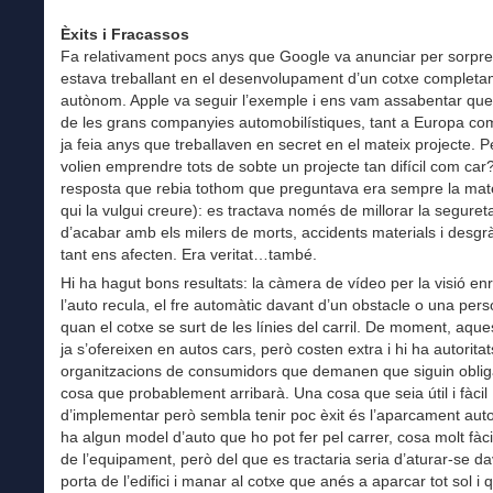
Èxits i Fracassos
Fa relativament pocs anys que Google va anunciar per sorpr
estava treballant en el desenvolupament d’un cotxe complet
autònom. Apple va seguir l’exemple i ens vam assabentar que
de les grans companyies automobilístiques, tant a Europa co
ja feia anys que treballaven en secret en el mateix projecte. 
volien emprendre tots de sobte un projecte tan difícil com car
resposta que rebia tothom que preguntava era sempre la mat
qui la vulgui creure): es tractava només de millorar la segureta
d’acabar amb els milers de morts, accidents materials i desgr
tant ens afecten. Era veritat…també.
Hi ha hagut bons resultats: la càmera de vídeo per la visió en
l’auto recula, el fre automàtic davant d’un obstacle o una perso
quan el cotxe se surt de les línies del carril. De moment, aqu
ja s’ofereixen en autos cars, però costen extra i hi ha autoritat
organitzacions de consumidors que demanen que siguin obliga
cosa que probablement arribarà. Una cosa que seia útil i fàcil
d’implementar però sembla tenir poc èxit és l’aparcament auto
ha algun model d’auto que ho pot fer pel carrer, cosa molt fàci
de l’equipament, però del que es tractaria seria d’aturar-se da
porta de l’edifici i manar al cotxe que anés a aparcar tot sol i 