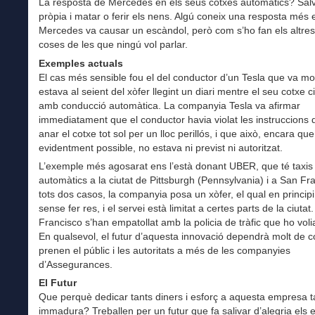
La resposta de Mercedes en els seus cotxes automàtics? Salv
pròpia i matar o ferir els nens. Algú coneix una resposta més 
Mercedes va causar un escàndol, però com s’ho fan els altres
coses de les que ningú vol parlar.
Exemples actuals
El cas més sensible fou el del conductor d’un Tesla que va mo
estava al seient del xòfer llegint un diari mentre el seu cotxe c
amb conducció automàtica. La companyia Tesla va afirmar
immediatament que el conductor havia violat les instruccions 
anar el cotxe tot sol per un lloc perillós, i que això, encara que
evidentment possible, no estava ni previst ni autoritzat.
L’exemple més agosarat ens l’està donant UBER, que té taxis
automàtics a la ciutat de Pittsburgh (Pennsylvania) i a San Fr
tots dos casos, la companyia posa un xòfer, el qual en princip
sense fer res, i el servei està limitat a certes parts de la ciutat
Francisco s’han empatollat amb la policia de tràfic que ho volia
En qualsevol, el futur d’aquesta innovació dependrà molt de 
prenen el públic i les autoritats a més de les companyies
d’Assegurances.
El Futur
Que perquè dedicar tants diners i esforç a aquesta empresa t
immadura? Treballen per un futur que fa salivar d’alegria els