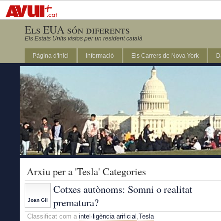
Els EUA són diferents
Els Estats Units vistos per un resident català
Pàgina d'inici
Informació
Els Carrers de Nova York
D
DC
Arxiu per a 'Tesla' Categories
Cotxes autònoms: Somni o realitat
prematura?
Joan Gil
Classificat com a
intel·ligència arificial
,
Tesla