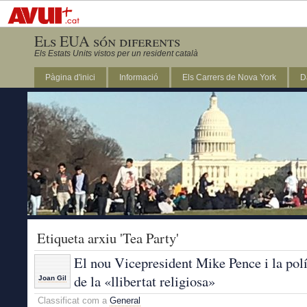
Els EUA són diferents
Els Estats Units vistos per un resident català
Pàgina d'inici
Informació
Els Carrers de Nova York
D
DC
Etiqueta arxiu 'Tea Party'
El nou Vicepresident Mike Pence i la polí
de la «llibertat religiosa»
Joan Gil
Classificat com a
General