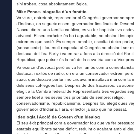
s’hi troben, cosa absolutament lògica.
Mike Pence: biografia d’un fanàtic
Va viure, entretenir, representar al Congrés i governar sempre 
d’Indiana, on segueix essent governador fins finals de Desem
Nascut dintre una família catòlica, es va fer baptista i va esde
advocat. El seu caràcter és bo i agradable, no obstant les opi
extremes que sosté. És sempre amable, escolta i deixa parlar
(sense cedir) i fou molt respectat al Congrés no obstant ser
destacat del Tea Party i va entrar a fons a la direcció del Partit
Republicà, que potser és la raó de la seva tria com a Vicepres
Va exercir d’advocat però es va fer famós com a comentarista
destacat i exitós de ràdio, on era un conservador extrem però 
suau, que deixava parlar i no cridava ni insultava mai com la 
dels seus col·legues fan. Després de dos fracassos, va acons
elegit a la Cambra federal de Representants tres vegades seg
sempre fidel a les seves tres prioritats de sempre: religió,
conservadorisme, republicanisme. Després fou elegit dues v
governador d’Indiana. I ara, el lector ja sap què ha passat.
Ideologia i Acció de Govern d’un idealog
El seu èxit principal com a governador fou que va fer pressup
estatals equilibrats sense dèficit, reduint o acabant amb el deu