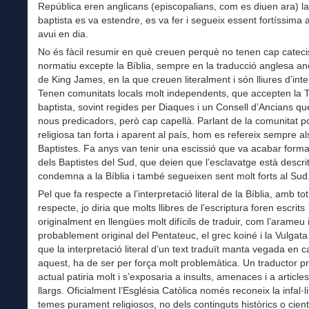
República eren anglicans (episcopalians, com es diuen ara) l
baptista es va estendre, es va fer i segueix essent fortíssima 
avui en dia.
No és fàcil resumir en què creuen perquè no tenen cap catec
normatiu excepte la Bíblia, sempre en la traducció anglesa 
de King James, en la que creuen literalment i són lliures d’inte
Tenen comunitats locals molt independents, que accepten la 
baptista, sovint regides per Diaques i un Consell d’Ancians que
nous predicadors, però cap capellà. Parlant de la comunitat po
religiosa tan forta i aparent al país, hom es refereix sempre al
Baptistes. Fa anys van tenir una escissió que va acabar forma
dels Baptistes del Sud, que deien que l’esclavatge està descri
condemna a la Bíblia i també segueixen sent molt forts al Sud
Pel que fa respecte a l’interpretació literal de la Bíblia, amb tot
respecte, jo diria que molts llibres de l’escriptura foren escrits
originalment en llengües molt difícils de traduir, com l’arameu
probablement original del Pentateuc, el grec koiné i la Vulgata l
que la interpretació literal d’un text traduït manta vegada en
aquest, ha de ser per força molt problemàtica. Un traductor p
actual patiria molt i s’exposaria a insults, amenaces i a articles 
llargs. Oficialment l’Església Catòlica només reconeix la infal·lib
temes purament religiosos, no dels continguts històrics o cient