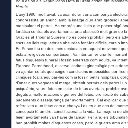
Aquí és on els Republicans i tota la Dreta criden entusiasmat
Hero!»
L’any 1990, molt aviat, va usar durant una campanya electora
congressista un anunci amb la imatge d’un àrab grotesc i am
manipulant el petroli. Ha emprès una lluita que potser algú a
fanàtica contra els avortaments, una obsessió molt gran de la 
Gràcies al Tribunal Suprem no es poden prohibir, però els adv
escriuen lleis regulatòries absurdes fent-los difícils, cars o im
En Pence fou un dels més destacats en aquest moviment que
estats religiosos comparteixen. Va intentar fer una llei manant
fetus tinguessin funeral i fossin enterrats com adults, va inten
Planned Parenthood, el servei caritatiu ginecològic per a don
va ajuntar-se als que exigien condicions impossibles per llicen
clíniques (calia equipar-les com si fossin petits hospitals), obli
d’anar dues vegades al metge, obtenir permís dels pares i un
psiquiàtric, veure fotos en color de fetus avortats, prohibir av
deguts a malformacions o gènere del fetus, prohibició de sub
pagaments d’assegurança per avortaments. Cal explicar que
refereixen a un fetus com a «baby» i diuen que des del mome
concepció té un dret constitucional a la vida. La majoria de cl
feien avortaments van haver de tancar. Per ara, els tribunals 
han prohibit moltes d’aquestes coses, però la guerra amb els 