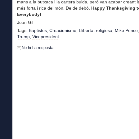
mans a la butxaca i la cartera buida, però van acabar creant l
més forta i rica del món. De de debò,
Happy Thanksgiving t
Everybody!
Joan Gil
Tags:
Baptistes
,
Creacionisme
,
Llibertat religiosa
,
Mike Pence
Trump
,
Vicepresident
No hi ha resposta