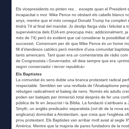
Els vicepresidents no pinten res… excepte quan el President
incapacitat o mor. Mike Pence no obstant els cabells blancs 
anys, mentre que el més conegut Donald Trump ha complert e
tindrà 74 al final del mandat. Jo desitjo llarga vida i felicitat a 
supervivència dels EUA em preocupa més; addicionalment, ja 
més de 74) però és evident que cal considerar la possibilitat 
successió. Comencem per dir que Mike Pence és un home molt
fill d’irlandesos catòlics però membre d’una comunitat baptist
tants americans. Tant quan era un comentarista de ràdio com
de Congressista i Governador, ell deia sempre que era
«primer
segon conservador i tercer republicà»
Els Baptistes
La comunitat és sens dubte una branca protestant radical pe
respectable. Semblen ser una revifada de l’Anabaptisme per
rebutgen radicalment el bateig de nens. Només els adults cre
poden ser batejats per immersió total després de fer una conf
pública de fe en Jesucrist i la Bíblia. La fundació s’atribueix a
Smyth, un anglès predicador separatista (vol dir de la nova es
anglicana) domiciliat a Amsterdam, que creia que l’església ofi
prou protestant. Els Baptistes van arribar molt aviat al segle X
Amèrica. Mentre que la majoria de pares fundadors de la nost