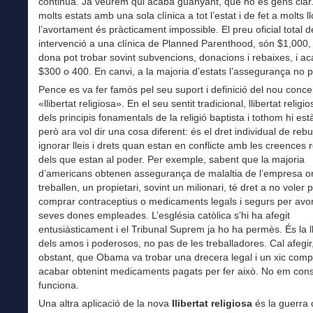
continua. Ja veurem qui acaba guanyant, que no és gens clar.
molts estats amb una sola clínica a tot l’estat i de fet a molts l
l’avortament és pràcticament impossible. El preu oficial total d
intervenció a una clínica de Planned Parenthood, són $1,000, 
dona pot trobar sovint subvencions, donacions i rebaixes, i a
$300 o 400. En canvi, a la majoria d’estats l’assegurança no 
Pence es va fer famós pel seu suport i definició del nou conc
«llibertat religiosa». En el seu sentit tradicional, llibertat religi
dels principis fonamentals de la religió baptista i tothom hi est
però ara vol dir una cosa diferent: és el dret individual de rebu
ignorar lleis i drets quan estan en conflicte amb les creences r
dels que estan al poder. Per exemple, sabent que la majoria
d’americans obtenen assegurança de malaltia de l’empresa o
treballen, un propietari, sovint un milionari, té dret a no voler
comprar contraceptius o medicaments legals i segurs per avor
seves dones empleades. L’església catòlica s’hi ha afegit
entusiàsticament i el Tribunal Suprem ja ho ha permès. És la ll
dels amos i poderosos, no pas de les treballadores. Cal afegir
obstant, que Obama va trobar una drecera legal i un xic comp
acabar obtenint medicaments pagats per fer això. No em con
funciona.
Una altra aplicació de la nova
llibertat religiosa
és la guerra 