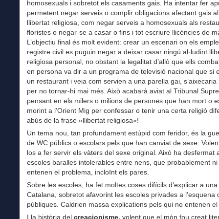
homosexuals i sobretot els casaments gais. Ha intentar fer apr
permetent negar serveis o complir obligacions afectant gais al
llibertat religiosa, com negar serveis a homosexuals als resta
floristes o negar-se a casar o fins i tot escriure llicències de m
L’objectiu final és molt evident: crear un escenari on els emple
registre civil es puguin negar a deixar casar ningú al·ludint llib
religiosa personal, no obstant la legalitat d’allò que ells comb
en persona va dir a un programa de televisió nacional que si e
un restaurant i veia com servien a una parella gai, s’aixecaria
per no tornar-hi mai més. Això acabarà aviat al Tribunal Supre
pensant en els milers o milions de persones que han mort o e
morint a l’Orient Mig per confessar o tenir una certa religió dif
abús de la frase «llibertat religiosa»!
Un tema nou, tan profundament estúpid com feridor, és la guer
de WC públics o escolars pels que han canviat de sexe. Volen 
los a fer servir els vàters del sexe original. Això ha desfermat
escoles baralles intolerables entre nens, que probablement ni 
entenen el problema, incloïnt els pares.
Sobre les escoles, ha fet moltes coses difícils d’explicar a un
Catalana, sobretot afavorint les escoles privades a l’esquena 
públiques. Caldrien massa explications pels qui no entenen el
I la història del
creacionisme,
volent que el món fou creat lit