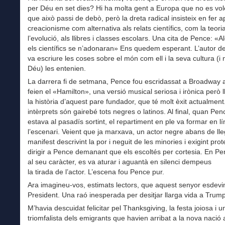
per Déu en set dies? Hi ha molta gent a Europa que no es vo
que això passi de debò, però la dreta radical insisteix en fer a
creacionisme com alternativa als relats científics, com la teori
l’evolució, als llibres i classes escolars. Una cita de Pence: «A
els científics se n’adonaran» Ens quedem esperant. L’autor d
va escriure les coses sobre el món com ell i la seva cultura (i
Déu) les entenien.
La darrera fi de setmana, Pence fou escridassat a Broadway a
feien el «Hamilton», una versió musical seriosa i irònica però 
la història d’aquest pare fundador, que té molt èxit actualment
intèrprets són gairebé tots negres o latinos. Al final, quan Pen
estava al pasadís sortint, el repartiment en ple va formar en lí
l’escenari. Veient que ja marxava, un actor negre abans de lle
manifest descrivint la por i neguit de les minories i exigint pro
dirigir a Pence demanant que els escoltés per cortesia. En Pen
al seu caràcter, es va aturar i aguantà en silenci dempeus
la tirada de l’actor. L’escena fou Pence pur.
Ara imagineu-vos, estimats lectors, que aquest senyor esdev
President. Una raó inesperada per desitjar llarga vida a Trump
M’havia descuidat felicitar pel Thanksgiving, la festa joiosa i 
triomfalista dels emigrants que havien arribat a la nova nació