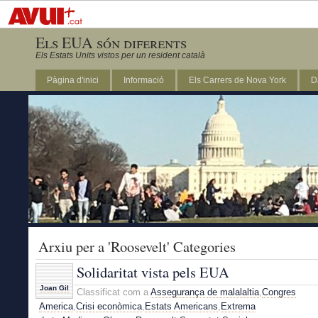
Els EUA són diferents
Els Estats Units vistos per un resident català
Pàgina d'inici
Informació
Els Carrers de Nova York
D
DC
Arxiu per a 'Roosevelt' Categories
Solidaritat vista pels EUA
Joan Gil
Classificat com a
Assegurança de malalaltia
,
Congres
America
,
Crisi econòmica
,
Estats Americans
,
Extrema