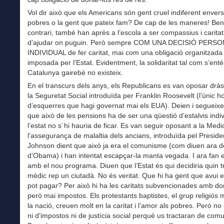
Vol dir això que els Americans són gent cruel indiferent envers
pobres o la gent que pateix fam? De cap de les maneres! Ben
contrari, també han après a l’escola a ser compassius i caritati
d’ajudar on puguin. Però sempre COM UNA DECISIÓ PERSO
INDIVIDUAL de fer caritat, mai com una obligació organitzada 
imposada per l’Estat. Evidentment, la solidaritat tal com s’ent
Catalunya gairebé no existeix.
En el transcurs dels anys, els Republicans es van oposar drà
la Seguretat Social introduïda per Franklin Roosevelt (l’únic 
d’esquerres que hagi governat mai els EUA). Deien i segueixe
que això de les pensions ha de ser una qüestió d’estalvis indiv
l’estat no s´hi hauria de ficar. Es van seguir oposant a la Medi
l’assegurança de malaltia dels ancians, introduïda pel Presid
Johnson dient que això ja era el comunisme (com diuen ara de
d’Obama) i han intentat escapçar-la manta vegada. I ara fan e
amb el nou programa. Diuen que l’Estat és qui decidiria quin 
mèdic rep un ciutadà. No és veritat. Que hi ha gent que avui 
pot pagar? Per això hi ha les caritats subvencionades amb do
però mai impostos. Els protestants baptistes, el grup religiós 
la nació, creuen molt en la caritat i l’amor als pobres. Però no
ni d’impostos ni de justícia social perquè us tractaran de comu