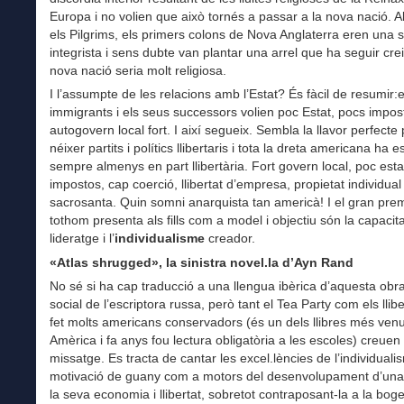
Europa i no volien que això tornés a passar a la nova nació. A
els Pilgrims, els primers colons de Nova Anglaterra eren una 
integrista i sens dubte van plantar una arrel que ha seguir cre
nova nació seria molt religiosa.
I l’assumpte de les relacions amb l’Estat? És fàcil de resumir:e
immigrants i els seus successors volien poc Estat, pocs impost
autogovern local fort. I així segueix. Sembla la llavor perfecte 
néixer partits i polítics llibertaris i tota la dreta americana ha e
sempre almenys en part llibertària. Fort govern local, poc esta
impostos, cap coerció, llibertat d’empresa, propietat individual
sacrosanta. Quin somni anarquista tan americà! I el gran pre
tothom presenta als fills com a model i objectiu són la capacit
lideratge i l’
individualisme
creador.
«Atlas shrugged», la sinistra novel.la d’Ayn Rand
No sé si ha cap traducció a una llengua ibèrica d’aquesta obra 
social de l’escriptora russa, però tant el Tea Party com els llibe
fet molts americans conservadors (és un dels llibres més venu
Amèrica i fa anys fou lectura obligatòria a les escoles) creuen
missatge. Es tracta de cantar les excel.lències de l’individualis
motivació de guany com a motors del desenvolupament d’una 
la seva economia i llibertat, sobretot contraposant-la a la boger