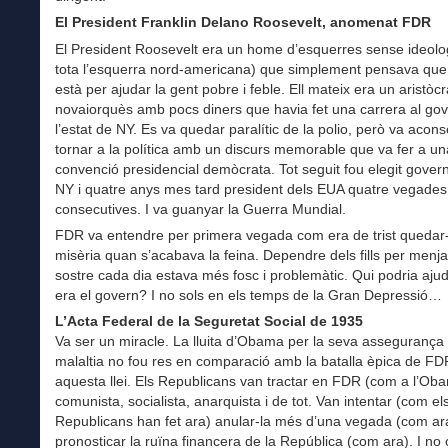
El President Franklin Delano Roosevelt, anomenat FDR
El President Roosevelt era un home d’esquerres sense ideolo
tota l’esquerra nord-americana) que simplement pensava que
està per ajudar la gent pobre i feble. Ell mateix era un aristòcr
novaiorquès amb pocs diners que havia fet una carrera al go
l’estat de NY. Es va quedar paralític de la polio, però va acons
tornar a la política amb un discurs memorable que va fer a un
convenció presidencial demòcrata. Tot seguit fou elegit gover
NY i quatre anys mes tard president dels EUA quatre vegades
consecutives. I va guanyar la Guerra Mundial.
FDR va entendre per primera vegada com era de trist quedar-
misèria quan s’acabava la feina. Dependre dels fills per menjar
sostre cada dia estava més fosc i problemàtic. Qui podria ajud
era el govern? I no sols en els temps de la Gran Depressió…
L’Acta Federal de la Seguretat Social de 1935
Va ser un miracle. La lluita d’Obama per la seva assegurança
malaltia no fou res en comparació amb la batalla èpica de FD
aquesta llei. Els Republicans van tractar en FDR (com a l’Ob
comunista, socialista, anarquista i de tot. Van intentar (com el
Republicans han fet ara) anular-la més d’una vegada (com ar
pronosticar la ruïna financera de la República (com ara). I no 