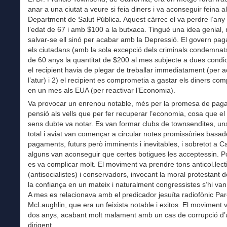
anar a una ciutat a veure si feia diners i va aconseguir feina al
Department de Salut Pública. Aquest càrrec el va perdre l’any
l’edat de 67 i amb $100 a la butxaca. Tingué una idea genial, 
salvar-se ell sinó per acabar amb la Depressió. El govern paga
els ciutadans (amb la sola excepció dels criminals condemna
de 60 anys la quantitat de $200 al mes subjecte a dues condic
el recipient havia de plegar de treballar immediatament (per
l’atur) i 2) el recipient es comprometia a gastar els diners co
en un mes als EUA (per reactivar l’Economia).
Va provocar un enrenou notable, més per la promesa de pag
pensió als vells que per fer recuperar l’economia, cosa que el
sens dubte va notar. Es van formar clubs de townsendites, u
total i aviat van començar a circular notes promissòries basad
pagaments, futurs però imminents i inevitables, i sobretot a Cal
alguns van aconseguir que certes botigues les acceptessin. P
es va complicar molt. El moviment va prendre tons anticol.lecti
(antisocialistes) i conservadors, invocant la moral protestant del
la confiança en un mateix i naturalment congressistes s’hi va
A mes es relacionava amb el predicador jesuïta radiofònic Pa
McLaughlin, que era un feixista notable i exitos. El moviment 
dos anys, acabant molt malament amb un cas de corrupció d’
dirigent.