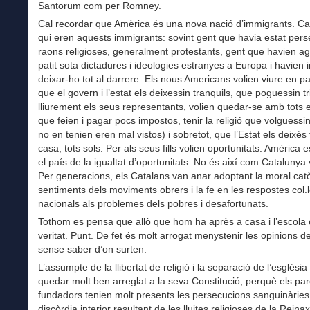
Santorum com per Romney.
Cal recordar que Amèrica és una nova nació d’immigrants. Ca
qui eren aquests immigrants: sovint gent que havia estat per
raons religioses, generalment protestants, gent que havien ag
patit sota dictadures i ideologies estranyes a Europa i havien i
deixar-ho tot al darrere. Els nous Americans volien viure en p
que el govern i l’estat els deixessin tranquils, que poguessin tr
lliurement els seus representants, volien quedar-se amb tots e
que feien i pagar pocs impostos, tenir la religió que volguessin
no en tenien eren mal vistos) i sobretot, que l’Estat els deixés 
casa, tots sols. Per als seus fills volien oportunitats. Amèrica 
el país de la igualtat d’oportunitats. No és així com Catalunya 
Per generacions, els Catalans van anar adoptant la moral catòl
sentiments dels moviments obrers i la fe en les respostes col.l
nacionals als problemes dels pobres i desafortunats.
Tothom es pensa que allò que hom ha après a casa i l’escola 
veritat. Punt. De fet és molt arrogat menystenir les opinions de
sense saber d’on surten.
L’assumpte de la llibertat de religió i la separació de l’església i
quedar molt ben arreglat a la seva Constitució, perquè els pa
fundadors tenien molt presents les persecucions sanguinàries 
discòrdia interior resultant de les lluites religioses de la Rein