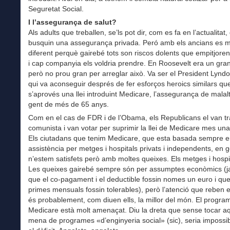
Seguretat Social.
I l’assegurança de salut?
Als adults que treballen, se’ls pot dir, com es fa en l’actualitat
busquin una assegurança privada. Peró amb els ancians es m
diferent perquè gairebé tots son riscos dolents que empitjore
i cap companyia els voldria prendre. En Roosevelt era un gr
però no prou gran per arreglar això. Va ser el President Lyn
qui va aconseguir després de fer esforços heroics similars qu
s’aprovés una llei introduint Medicare, l’assegurança de malalt
gent de més de 65 anys.
Com en el cas de FDR i de l’Obama, els Republicans el van tr
comunista i van votar per suprimir la llei de Medicare mes un
Els ciutadans que tenim Medicare, que esta basada sempre 
assistència per metges i hospitals privats i independents, en 
n’estem satisfets però amb moltes queixes. Els metges i hospit
Les queixes gairebé sempre són per assumptes econòmics (j
que el co-pagament i el deductible fossin nomes un euro i que
primes mensuals fossin tolerables), però l’atenció que reben e
és probablement, com diuen ells, la millor del món. El progra
Medicare està molt amenaçat. Diu la dreta que sense tocar a
mena de programes «d’enginyeria social» (sic), seria impossib