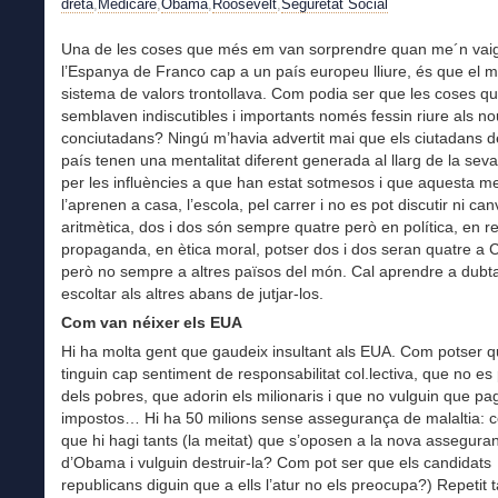
dreta
,
Medicare
,
Obama
,
Roosevelt
,
Seguretat Social
Una de les coses que més em van sorprendre quan me´n vai
l’Espanya de Franco cap a un país europeu lliure, és que el 
sistema de valors trontollava. Com podia ser que les coses q
semblaven indiscutibles i importants només fessin riure als n
conciutadans? Ningú m’havia advertit mai que els ciutadans 
país tenen una mentalitat diferent generada al llarg de la seva
per les influències a que han estat sotmesos i que aquesta me
l’aprenen a casa, l’escola, pel carrer i no es pot discutir ni can
aritmètica, dos i dos són sempre quatre però en política, en re
propaganda, en ètica moral, potser dos i dos seran quatre a 
però no sempre a altres països del món. Cal aprendre a dubtar
escoltar als altres abans de jutjar-los.
Com van néixer els EUA
Hi ha molta gent que gaudeix insultant als EUA. Com potser 
tinguin cap sentiment de responsabilitat col.lectiva, que no es
dels pobres, que adorin els milionaris i que no vulguin que pa
impostos… Hi ha 50 milions sense assegurança de malaltia: 
que hi hagi tants (la meitat) que s’oposen a la nova assegura
d’Obama i vulguin destruir-la? Com pot ser que els candidats
republicans diguin que a ells l’atur no els preocupa?) Repetit 