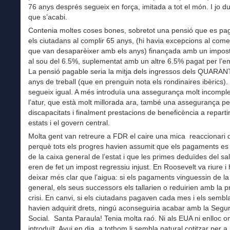
76 anys després segueix en força, imitada a tot el món. I jo d
que s’acabi.
Contenia moltes coses bones, sobretot una pensió que es pag
els ciutadans al complir 65 anys, (hi havia excepcions al co
que van desaparèixer amb els anys) finançada amb un impost
al sou del 6.5%, suplementat amb un altre 6.5% pagat per l’e
La pensió pagable seria la mitja dels ingressos dels QUARAN
anys de treball (que en prenguin nota els rondinaires ibèrics). 
segueix igual. A més introduïa una assegurança molt incomple
l’atur, que està molt millorada ara, també una assegurança pe
discapacitats i finalment prestacions de beneficència a repartir
estats i el govern central.
Molta gent van retreure a FDR el caire una mica reaccionari de
perquè tots els progres havien assumit que els pagaments es 
de la caixa general de l’estat i que les primes deduïdes del sal
eren de fet un impost regressiu injust. En Roosevelt va riure i
deixar més clar que l’aigua: si els pagaments vinguessin de la
general, els seus successors els tallarien o reduirien amb la 
crisi. En canvi, si els ciutadans pagaven cada mes i els semb
havien adquirit drets, ningú aconseguiria acabar amb la Segur
Social. Santa Paraula! Tenia molta raó. Ni als EUA ni enlloc o
introduït. Avui en dia, a tothom li sembla natural cotitzar per a 