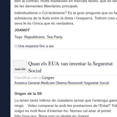
Ben al contrari, molts insisteixen en mercats lliures, que és 
de les demandes llibertàries principals.
Individualisme o Col.lectivisme? Es la gran pregunta que es fa
substància de la lluita entre la dreta i l’esquerra. Tothom creu 
seva fe és l’única que és verdadera.
JOANOT
Tags:
Republicans
,
Tea Party
Una resposta fins a ara
Quan els EUA van inventar la Seguretat
Social
Joan Gil
Classificat com a
Congres
America
,
General
,
Medicare
,
Obama
,
Roosevelt
,
Seguretat Social
Origen de la SS
La tenen tants milions de ciutadans sense que l’entengui gair
ningú. Voleu comparar-la amb les prestacions de l’Estat? T
vulgui es molt lliure d’intentar-ho. Nomes cal anar al portal:
http://ssa.gov
. Bona sort us desitja en Joanot.