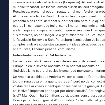
incompetència dels col·lectivistes (l’esquerra). Al final, amb el
mundial fracassat, els individualistes surten del seu amagatall
Rocalloses, prenen el poder i restauren al mon l’ordre i la pros
Alguna vegada la Sra Rand utilitza un llenguatge xocant: un 
presenta a ca l’heroi demanat suport per una obra que ajudari
pobres i li contesten que foti el camp i no torni mai més a mole
a ells ningú els obliga a fer caritat. I que el seu diner l’han gu
ells mateixos, no per llançar-lo a gent miserable. La Sra Rand 
la Revolució Bolxevic a Sant Petersburg i sens dubte volia pa
comptes amb els socialistes promovent idees abraçades pels
anarquistes, l’enemic jurat del comunisme.
Individualisme contra Col·lectivisme
En l’actualitat, els Americans es diferencien políticament i mor
Europeus en la seva fe absoluta en la prioritat absoluta de
l’individualisme sobre el col.lectivisme, que menystenen forta
Un Americà us diria que Amèrica vol ser el país de l’oportunita
tothom (una cosa en la que tots creuen) però no del col·lecti
voldria regalar coses a gent que no les han sabut guanyar. C
col.lectiva? Impostos per pagar per obres socials? Fer enginye
(sic)? Mai! Que hi ha 50 milions de ciutadans sense assegur
Doncs ja han tingut igualtat d’oportunitats. Si han fallat, el go
cap obligació de donar-los res de res.