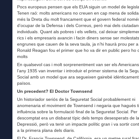
Pocs europeus pensen que els EUA siguin un model de legislac
Tenen raó: molts americans no creuen en cap mena de solidari
més la Dreta diu molt francament que el govern federal només
d’ocupar de la Defensa i dels Correus, però mai dels ciutadan
individuals. Quant als pobres i els vellets, cal deixar simpleme
rics i els empresaris avancin i facin diners sense ser molestat
engrunes que cauen de la seva taula, ja n’hi haurà prou per a
Ronald Reagan fou el primer que ho va dir en public pero ho 
molts
En qualsevol cas i molt sorprenentment van ser els Americans 
l’any 1935 van inventar i introduir el primer sistema de la Seg
Social amb un model que ara segueixen gairebé idènticament
països.
Un precedent? El Doctor Townsend
Un historiador seriós de la Seguretat Social probablement ni
anomenaria el moviment de Townsend i negaria que hagués t
influència sobre la formulació final de la Seguretat Social. Per
descomptat era un disbarat típic dels temps desesperats de l
Depressió, però va tenir un impacte polític gran i va sortir co
a la primera plana dels diaris.
El Dr. Francis Townsend, de Califòrnia, era un metge rural fra