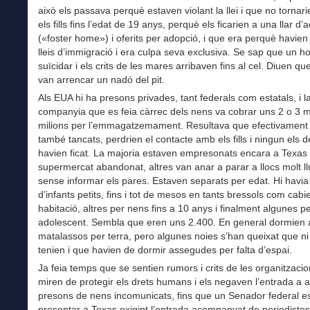
això els passava perquè estaven violant la llei i que no tornar
els fills fins l’edat de 19 anys, perquè els ficarien a una llar d’a
(«foster home») i oferits per adopció, i que era perquè havien 
lleis d’immigració i era culpa seva exclusiva. Se sap que un 
suïcidar i els crits de les mares arribaven fins al cel. Diuen que
van arrencar un nadó del pit.
Als EUA hi ha presons privades, tant federals com estatals, i l
companyia que es feia càrrec dels nens va cobrar uns 2 o 3 m
milions per l’emmagatzemament. Resultava que efectivament 
també tancats, perdrien el contacte amb els fills i ningun els d
havien ficat. La majoria estaven empresonats encara a Texas
supermercat abandonat, altres van anar a parar a llocs molt l
sense informar els pares. Estaven separats per edat. Hi havia
d’infants petits, fins i tot de mesos en tants bressols com cab
habitació, altres per nens fins a 10 anys i finalment algunes p
adolescent. Sembla que eren uns 2.400. En general dormien 
matalassos per terra, pero algunes noies s’han queixat que ni
tenien i que havien de dormir assegudes per falta d’espai.
Ja feia temps que se sentien rumors i crits de les organitzaci
miren de protegir els drets humans i els negaven l’entrada a 
presons de nens incomunicats, fins que un Senador federal e
presentar a Texas exigint l’entrada acompanyat de periodistes