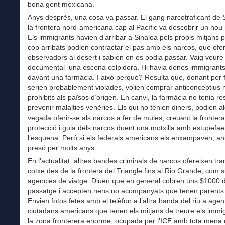
bona gent mexicana.
Anys desprès, una cosa va passar. El gang narcotraficant de 
la frontera nord-americana cap al Pacífic va descobrir un nou
Els immigrants havien d’arribar a Sinaloa pels propis mitjans 
cop arribats podien contractar el pas amb els narcos, que ofer
observadors al desert i sabien on es podia passar. Vaig veure
documental una escena colpidora. Hi havia dones immigrants
davant una farmàcia. I això perquè? Resulta que, donant per 
serien probablement violades, volien comprar anticonceptius
prohibits als països d’origen. En canvi, la farmàcia no tenia re
prevenir malalties venèries. Els qui no tenien diners, podien a
vegada oferir-se als narcos a fer de mules, creuant la frontera
protecció i guia dels narcos duent una motxilla amb estupefae
l’esquena. Peró si els federals americans els enxampaven, ani
presó per molts anys.
En l’actualitat, altres bandes criminals de narcos ofereixen tra
cotxe des de la frontera del Triangle fins al Rio Grande, com s
agencies de viatge. Diuen que en general cobren uns $1000 
passatge i accepten nens no acompanyats que tenen parents
Envien fotos fetes amb el telèfon a l’altra banda del riu a age
ciutadans americans que tenen els mitjans de treure els immi
la zona fronterera enorme, ocupada per l’ICE amb tota mena 