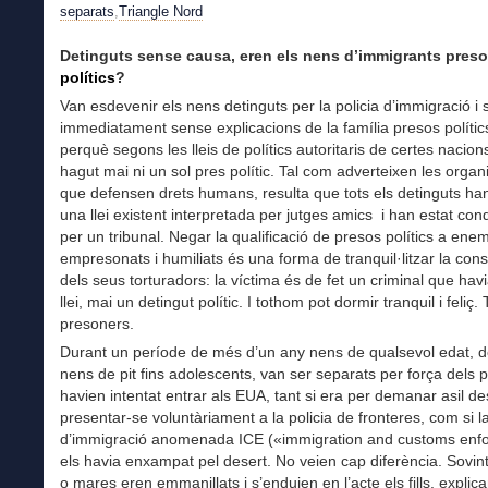
separats
,
Triangle Nord
Detinguts sense causa, eren els nens d’immigrants pres
polítics
?
Van esdevenir els nens detinguts per la policia d’immigració i
immediatament sense explicacions de la família presos polític
perquè segons les lleis de polítics autoritaris de certes nacion
hagut mai ni un sol pres polític. Tal com adverteixen les organ
que defensen drets humans, resulta que tots els detinguts han
una llei existent interpretada per jutges amics i han estat co
per un tribunal. Negar la qualificació de presos polítics a ene
empresonats i humiliats és una forma de tranquil·litzar la con
dels seus torturadors: la víctima és de fet un criminal que havia
llei, mai un detingut polític. I tothom pot dormir tranquil i feliç. 
presoners.
Durant un període de més d’un any nens de qualsevol edat, 
nens de pit fins adolescents, van ser separats per força dels 
havien intentat entrar als EUA, tant si era per demanar asil d
presentar-se voluntàriament a la policia de fronteres, com si la
d’immigració anomenada ICE («immigration and customs enf
els havia enxampat pel desert. No veien cap diferència. Sovint
o mares eren emmanillats i s’enduien en l’acte els fills, explic