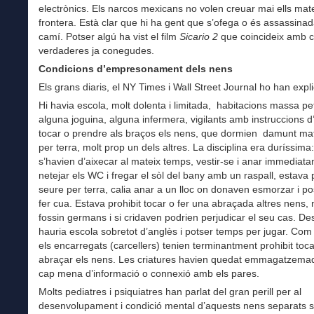
electrònics. Els narcos mexicans no volen creuar mai ells mate
frontera. Està clar que hi ha gent que s’ofega o és assassinad
camí. Potser algú ha vist el film
Sicario 2
que coincideix amb 
verdaderes ja conegudes.
Condicions d’empresonament dels nens
Els grans diaris, el NY Times i Wall Street Journal ho han expli
Hi havia escola, molt dolenta i limitada, habitacions massa pet
alguna joguina, alguna infermera, vigilants amb instruccions d’
tocar o prendre als braços els nens, que dormien damunt ma
per terra, molt prop un dels altres. La disciplina era duríssima
s’havien d’aixecar al mateix temps, vestir-se i anar immediat
netejar els WC i fregar el sòl del bany amb un raspall, estava 
seure per terra, calia anar a un lloc on donaven esmorzar i p
fer cua. Estava prohibit tocar o fer una abraçada altres nens, 
fossin germans i si cridaven podrien perjudicar el seu cas. De
hauria escola sobretot d’anglès i potser temps per jugar. Com
els encarregats (carcellers) tenien terminantment prohibit toca
abraçar els nens. Les criatures havien quedat emmagatzema
cap mena d’informació o connexió amb els pares.
Molts pediatres i psiquiatres han parlat del gran perill per al
desenvolupament i condició mental d’aquests nens separats 