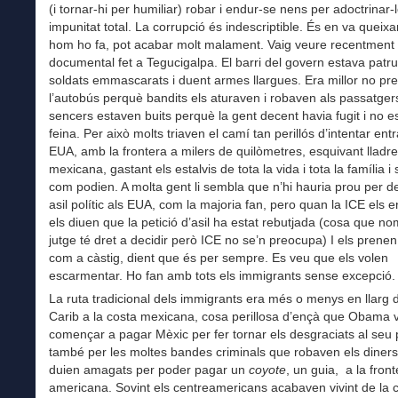
(i tornar-hi per humiliar) robar i endur-se nens per adoctrinar
impunitat total. La corrupció és indescriptible. És en va queixar
hom ho fa, pot acabar molt malament. Vaig veure recentment
documental fet a Tegucigalpa. El barri del govern estava patrul
soldats emmascarats i duent armes llargues. Era millor no pr
l’autobús perquè bandits els aturaven i robaven als passatgers
sencers estaven buits perquè la gent decent havia fugit i no e
feina. Per això molts triaven el camí tan perillós d’intentar entr
EUA, amb la frontera a milers de quilòmetres, esquivant lladres
mexicana, gastant els estalvis de tota la vida i tota la família i 
com podien. A molta gent li sembla que n’hi hauria prou per 
asil polític als EUA, com la majoria fan, pero quan la ICE els
els diuen que la petició d’asil ha estat rebutjada (cosa que n
jutge té dret a decidir però ICE no se’n preocupa) I els prenen
com a càstig, dient que és per sempre. Es veu que els volen
escarmentar. Ho fan amb tots els immigrants sense excepció.
La ruta tradicional dels immigrants era més o menys en llarg 
Carib a la costa mexicana, cosa perillosa d’ençà que Obama 
començar a pagar Mèxic per fer tornar els desgraciats al seu p
també per les moltes bandes criminals que robaven els diner
duien amagats per poder pagar un
coyote
, un guia, a la front
americana. Sovint els centreamericans acabaven vivint de la c