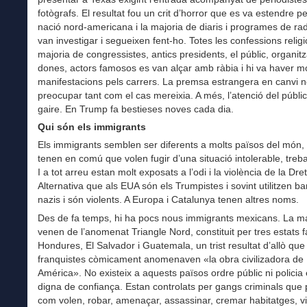
fotògrafs. El resultat fou un crit d’horror que es va estendre pe
nació nord-americana i la majoria de diaris i programes de rad
van investigar i segueixen fent-ho. Totes les confessions religi
majoria de congressistes, antics presidents, el públic, organit
dones, actors famosos es van alçar amb ràbia i hi va haver m
manifestacions pels carrers. La premsa estrangera en canvi n
preocupar tant com el cas mereixia. A més, l’atenció del públi
gaire. En Trump fa bestieses noves cada dia.
Qui són els immigrants
Els immigrants semblen ser diferents a molts països del món, 
tenen en comú que volen fugir d’una situació intolerable, trebal
I a tot arreu estan molt exposats a l’odi i la violència de la Dre
Alternativa que als EUA són els Trumpistes i sovint utilitzen b
nazis i són violents. A Europa i Catalunya tenen altres noms.
Des de fa temps, hi ha pocs nous immigrants mexicans. La ma
venen de l’anomenat Triangle Nord, constituit per tres estats fal
Hondures, El Salvador i Guatemala, un trist resultat d’allò que
franquistes còmicament anomenaven «la obra civilizadora de
América». No existeix a aquests països ordre públic ni policia e
digna de confiança. Estan controlats per gangs criminals que
com volen, robar, amenaçar, assassinar, cremar habitatges, v