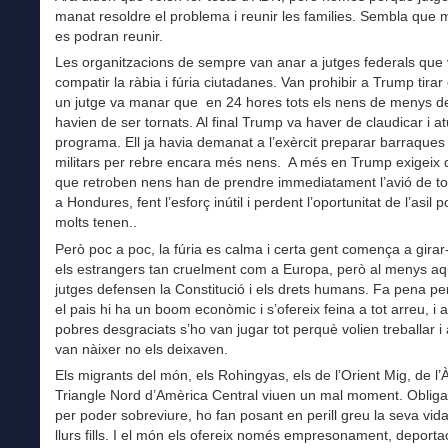
manat resoldre el problema i reunir les families. Sembla que 
es podran reunir.
Les organitzacions de sempre van anar a jutges federals que
compatir la ràbia i fúria ciutadanes. Van prohibir a Trump tirar
un jutge va manar que en 24 hores tots els nens de menys d
havien de ser tornats. Al final Trump va haver de claudicar i at
programa. Ell ja havia demanat a l’exèrcit preparar barraque
militars per rebre encara més nens. A més en Trump exigeix 
que retroben nens han de prendre immediatament l’avió de t
a Hondures, fent l’esforç inútil i perdent l’oportunitat de l’asil p
molts tenen..
Però poc a poc, la fúria es calma i certa gent comença a girar
els estrangers tan cruelment com a Europa, però al menys aq
jutges defensen la Constitució i els drets humans. Fa pena pe
el pais hi ha un boom econòmic i s’ofereix feina a tot arreu, i 
pobres desgraciats s’ho van jugar tot perquè volien treballar i a
van nàixer no els deixaven.
Els migrants del món, els Rohingyas, els de l’Orient Mig, de l’Àf
Triangle Nord d’Amèrica Central viuen un mal moment. Obligat
per poder sobreviure, ho fan posant en perill greu la seva vida
llurs fills. I el món els ofereix només empresonament, deporta