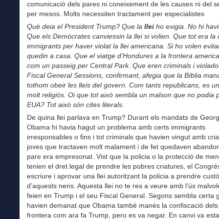
comunicació dels pares ni coneixement de les causes ni del se
per mesos. Molts necessiten tractament per especialistes
Què deia el President Trump? Que la
llei
ho exigia. No hi havi
Que els Demòcrates canviessin la llei si volien. Que tot era la 
immigrants per haver violat la llei americana. Si ho volen evit
quedin a casa. Que el viatge d’Hondures a la frontera americ
com un passeig per Central Park. Que eren criminals i violador
Fiscal General Sessions, confirmant, afegia que la Bíblia man
tothom obeir les lleis del govern. Com tants republicans, es u
molt religiós. Oi que tot això sembla un malson que no podia 
EUA? Tot això són cites literals.
De quina llei parlava en Trump? Durant els mandats de Georg
Obama hi havia hagut un problema amb certs immigrants
irresponsables o fins i tot criminals que havien vingut amb cri
joves que tractaven molt malament i de fet quedaven abandon
pare era empresonat. Vist que la policia o la protecció de me
tenien el dret legal de prendre les pobres criatures, el Congré
escriure i aprovar una llei autoritzant la policia a prendre cust
d’aquests nens. Aquesta llei no te res a veure amb l’ús malvo
feien en Trump i el seu Fiscal General. Segons sembla certa 
havien demanat que Obama també manés la confiscació dels 
frontera com ara fa Trump, pero es va negar. En canvi va esta