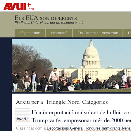
Els EUA són diferents
Els Estats Units vistos per un resident català
Pàgina d'inici
Informació
Els Carrers de Nova York
D
DC
Arxiu per a 'Triangle Nord' Categories
Una interpretació malvolent de la llei: c
Trump va fer empresonar més de 2000 ne
Joan Gil
Classificat com a
Deportacions
,
General
,
Hondures
,
Immigrants
,
Nens