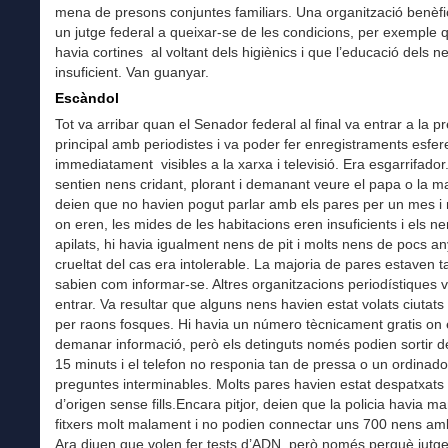
mena de presons conjuntes familiars. Una organització benèfi
un jutge federal a queixar-se de les condicions, per exemple 
havia cortines al voltant dels higiènics i que l’educació dels n
insuficient. Van guanyar.
Escàndol
Tot va arribar quan el Senador federal al final va entrar a la p
principal amb periodistes i va poder fer enregistraments esfer
immediatament visibles a la xarxa i televisió. Era esgarrifador
sentien nens cridant, plorant i demanant veure el papa o la m
deien que no havien pogut parlar amb els pares per un mes i
on eren, les mides de les habitacions eren insuficients i els n
apilats, hi havia igualment nens de pit i molts nens de pocs an
crueltat del cas era intolerable. La majoria de pares estaven t
sabien com informar-se. Altres organitzacions periodístiques v
entrar. Va resultar que alguns nens havien estat volats ciutats
per raons fosques. Hi havia un número tècnicament gratis on 
demanar informació, però els detinguts només podien sortir de 
15 minuts i el telefon no responia tan de pressa o un ordinado
preguntes interminables. Molts pares havien estat despatxats 
d’origen sense fills.Encara pitjor, deien que la policia havia ma
fitxers molt malament i no podien connectar uns 700 nens am
Ara diuen que volen fer tests d’ADN, però només perquè jutg