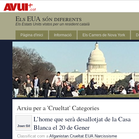
Els EUA són diferents
Els Estats Units vistos per un resident català
Pàgina d'inici
Informació
Els Carrers de Nova York
D
DC
Arxiu per a 'Crueltat' Categories
L’home que serà desallotjat de la Casa
Blanca el 20 de Gener
Joan Gil
Classificat com a
Afganistan
,
Crueltat
,
EUA
,
Narcissisme