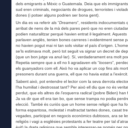
dels emigrants a Mèxic o Guatemala. Deia que els immigrants 
sud eren criminals, negociants de drogues, terroristes i violad
dones (i potser alguns podrien ser bona gent).
Un dia es va referir als “
Dreamers
”, residents indocumentats 
arribat de nens de la mà dels pares però que no eren ciutadan
podien naturalitzar perquè havien entrat il·legalment. Aquest
parlaven anglès, tenien bones carreres i evidentment sense 
no havien pogut mai ni tan sols visitar el país d’origen. L’home
se’ls estimava molt, però tot seguit va signar un decret de dep
(que un bon jutge va anul·lar). Sí, verdaderament era molt po
Repetia sempre que a ell no li agradaven els “
loosers
”, perde
els guanyadors com ell. Això ho va aplicar un cop fins als mort
presoners durant una guerra, ell que no havia estat a l’exèrcit
Sabent això, pot entendre el lector com la seva derrota elector
l’ha humiliat i destrossat tant? Per això ell diu que no és verit
perdut, que els altres de
l’esquerra
radical
(pobre Biden) han f
Ja va dir que ell era tan bo, que sense trampa no podia perd
elecció. També és curiós que un home sense religió que ha fo
forma espantosa, molestat i maltractat tantes dones, casat tre
vegades, participat en negocis econòmics dubtosos, ara se le
religiós i vagi a esglésies protestants a fer teatre per tal d’at
èxit) la dreta religiosa que sembla interessar-se només per pro