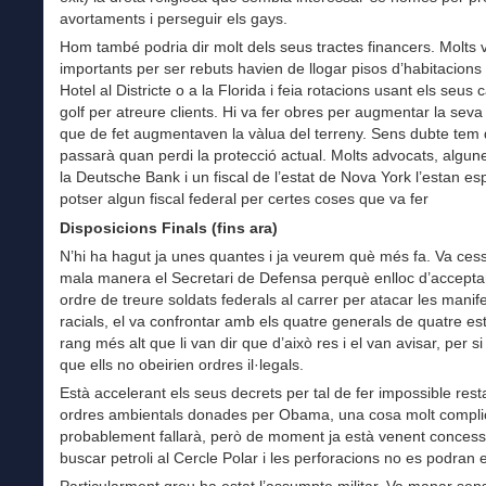
avortaments i perseguir els gays.
Hom també podria dir molt dels seus tractes financers. Molts v
importants per ser rebuts havien de llogar pisos d’habitacions
Hotel al Districte o a la Florida i feia rotacions usant els seus
golf per atreure clients. Hi va fer obres per augmentar la seva
que de fet augmentaven la vàlua del terreny. Sens dubte tem q
passarà quan perdi la protecció actual. Molts advocats, algun
la Deutsche Bank i un fiscal de l’estat de Nova York l’estan esp
potser algun fiscal federal per certes coses que va fer
Disposicions Finals (fins ara)
N’hi ha hagut ja unes quantes i ja veurem què més fa. Va ces
mala manera el Secretari de Defensa perquè enlloc d’accepta
ordre de treure soldats federals al carrer per atacar les manif
racials, el va confrontar amb els quatre generals de quatre est
rang més alt que li van dir que d’això res i el van avisar, per si
que ells no obeirien ordres il·legals.
Està accelerant els seus decrets per tal de fer impossible rest
ordres ambientals donades per Obama, una cosa molt compl
probablement fallarà, però de moment ja està venent concess
buscar petroli al Cercle Polar i les perforacions no es podran ev
Particularment greu ha estat l’assumpte militar. Va manar sen