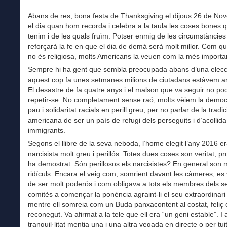
Abans de res, bona festa de Thanksgiving el dijous 26 de No
el dia quan hom recorda i celebra a la taula les coses bones q
tenim i de les quals fruïm. Potser enmig de les circumstàncies
reforçarà la fe en que el dia de demà serà molt millor. Com qu
no és religiosa, molts Americans la veuen com la més importan
Sempre hi ha gent que sembla preocupada abans d’una elecc
aquest cop fa unes setmanes milions de ciutadans estàvem a
El desastre de fa quatre anys i el malson que va seguir no po
repetir-se. No completament sense raó, molts vèiem la democr
pau i solidaritat racials en perill greu, per no parlar de la tradi
americana de ser un país de refugi dels perseguits i d’acollida
immigrants.
Segons el llibre de la seva neboda, l’home elegit l’any 2016 e
narcisista molt greu i perillós. Totes dues coses son veritat, p
ha demostrat. Són perillosos els narcisistes? En general son 
ridículs. Encara el veig com, somrient davant les càmeres, es
de ser molt poderós i com obligava a tots els membres dels s
comitès a començar la ponència agraint-li el seu extraordinari 
mentre ell somreia com un Buda panxacontent al costat, feliç 
reconegut. Va afirmat a la tele que ell era “un geni estable”. 
tranquil·litat mentia una i una altra vegada en directe o per tui