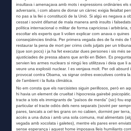
insultava i amenaçava amb mots i expressions ordinàries els 
adversaris, i com abans de donar un càrrec exigia lleialtat pers
no pas a la llei o constitució de la Unió. Si algú es negava a ob
cessat i sovint difamat de mala manera amb insults i falsedats
política internacional o militar de forma capriciosa i arbitrària,
escoltar els experts que li volien explicar com anava o quines
conseqüències tindria. Per primera vegada des de fa més de 
restaurar la pena de mort per crims civils jutjats per un tribuna
(que son pocs) i ja ha fet executar dues persones i sis més s
ajusticiades de pressa abans que arribi en Biden. Es pregunt
servien les armes nuclears si ningú les utilitzava i deia que li a
veure una explosió nuclear. I es venjava molt. Per odi absurd 
provocat contra Obama, va signar ordres executives contra la
de l’ambient i la lluita climàtica.
No em consta que els narcisistes siguin perillosos, però en 
hi havia un element de crueltat i hipocresia gairebé psicopàtic
tracte a tots els immigrants de “països de merda” (sic) fou es
particular el tracte odiós dels nens separats (sovint per sempr
pares, tancats a cel·les grans on no cabien, dormint per terra
accés a una dutxa i amb una sola comuna, mal alimentats (a
vegada amb xocolata i galetes), mentre els pares eren enviats
sense esperança i aquest home imposava lleis humiliants cont