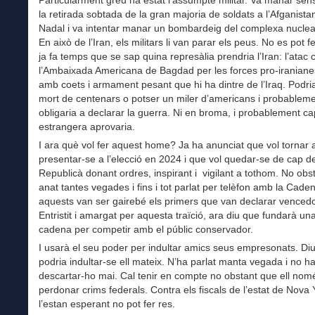
la retirada sobtada de la gran majoria de soldats a l’Afganist
Nadal i va intentar manar un bombardeig del complexa nuclear
En això de l’Iran, els militars li van parar els peus. No es pot f
ja fa temps que se sap quina represàlia prendria l’Iran: l’atac 
l’Ambaixada Americana de Bagdad per les forces pro-iranian
amb coets i armament pesant que hi ha dintre de l’Iraq. Podri
mort de centenars o potser un miler d’americans i probablem
obligaria a declarar la guerra. Ni en broma, i probablement c
estrangera aprovaria.
I ara què vol fer aquest home? Ja ha anunciat que vol tornar 
presentar-se a l’elecció en 2024 i que vol quedar-se de cap del
Republicà donant ordres, inspirant i vigilant a tothom. No obs
anat tantes vegades i fins i tot parlat per telèfon amb la Cade
aquests van ser gairebé els primers que van declarar vencedo
Entristit i amargat per aquesta traïció, ara diu que fundarà una
cadena per competir amb el públic conservador.
I usarà el seu poder per indultar amics seus empresonats. Di
podria indultar-se ell mateix. N’ha parlat manta vegada i no ha
descartar-ho mai. Cal tenir en compte no obstant que ell nom
perdonar crims federals. Contra els fiscals de l’estat de Nova
l’estan esperant no pot fer res.