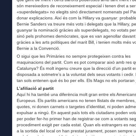
són mereixedors de reconeixement especial i tenen dret a ser
«superdelegats» no elegits sinó directament nomenats pel Par
donar explicacions. Així és com la Hillary va guanyar: probab
Bernie Sanders va treure més vots i delegats que la Hillary, pe
guanyar la nominació gràcies als superdelegats, no votats pe
sinó pels prohomes demòcrates, que es van agenollar davant
gràcies a les arts polítiques del marit Bill, i tenien molts més 
Bernie a la Convenció.
O sigui que les Primàries no sempre protegeixen contra les
maquinacions del partit. Com es pot comparar això amb res q
Catalunya? És molt ingenu creure que la direcció d’un partit e
disposada a sotmetre’s a la voluntat dels seus votants i cedir. 
tan sols entenen què és bo per ells. Els Mags no els portaran 
L’afiliació al partit
Aquí hi ha també una diferència molt gran entre els Americans 
Europeus. Els partits americans no tenen llistats de membres,
quotes, ni donen carnets o targetes d’identitat, ni poden adme
expulsar a ningú. En aquest país tots els ciutadans poden vot
per poder fer-ho primer han de registrar-se com a votants seg
procediment exigit per cada estat. Quan els estrangers es nac
a la sortida del local on han prestat jurament, posen sempre 