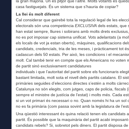
la gran majoria. Un és pitjor que l’altre. Molts votants es qued
casa fastiguejats. És un sistema que s’hauria de copiar?
La llei és molt diferent
Cal considerar que gairebé tota la regulació legal de les eleccio
electorals són una competència
EXCLUSIVA
dels estats, que
han estat sempre, lliures i sobirans amb molts drets exclusius, 
no es pot imposar cap sistema unificat. Vots adelantats (a mol
els locals de vot ja estan oberts), màquines, qualificacions del
candidats, credencials, tria de les meses, i pràcticament tot és
cadascun dels 50 estats. Per això, les condicions i el mecani
molt. Cal també tenir en compte que els Americans no voten ma
de partit sinó exclusivament candidatures
individuals i que l’autoritat del partit sobre els funcionaris elegi
bastant limitada, molt sota el nivell dels partits catalans. El si
primàries seguides d’eleccions directes s’estén a molts càrre
Catalunya no són elegits, com jutges, caps de policia, fiscals (
sempre el ministre de justícia de l’estat) i molts més. Cada est
si un vot primari és necessari o no. Quan només hi ha un sol 
no es fa primària (com passa sovint amb la legislatura de l’est
Una qüestió interessant és quina relació tenen els candidats 
partit. És possible que la maquinària del partit acabi imposant
candidats rebels? Si, sobretot pels diners. El partit disposa de