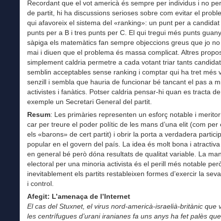
Recordant que el vot americà és sempre per individus i no per 
de partit, hi ha discussions serioses sobre com evitar el probl
qui afavoreix el sistema del «ranking»: un punt per a candidat
punts per a B i tres punts per C. El qui tregui més punts guan
sàpiga els matemàtics fan sempre objeccions greus que jo no
mai i diuen que el problema és massa complicat. Altres prop
simplement caldria permetre a cada votant triar tants candidat
semblin acceptables sense ranking i comptar qui ha tret més v
senzill i sembla que hauria de funcionar bé tancant el pas a m
activistes i fanàtics. Potser caldria pensar-hi quan es tracta de 
exemple un Secretari General del partit.
Resum
: Les primàries representen un esforç notable i meritor
car per treure el poder polític de les mans d’una elit (com pe
els «barons» de cert partit) i obrir la porta a verdadera partici
popular en el govern del país. La idea és molt bona i atractiva
en general bé però dóna resultats de qualitat variable. La man
electoral per una minoria activista és el perill més notable pe
inevitablement els partits restableixen formes d’exercir la seva
i control.
Afegit: L’amenaça de l’Internet
El cas del Stuxnet, el virus nord-americà-israelià-britànic que 
les centrífugues d’urani iranianes fa uns anys ha fet palès qu