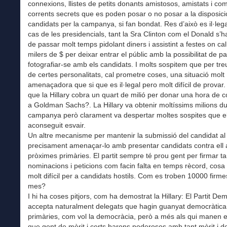
connexions, llistes de petits donants amistosos, amistats i co
corrents secrets que es poden posar o no posar a la disposici
candidats per la campanya, si fan bondat. Res d’això es il·lega
cas de les presidencials, tant la Sra Clinton com el Donald s’
de passar molt temps pidolant diners i assistint a festes on ca
milers de $ per deixar entrar el públic amb la possibilitat de par
fotografiar-se amb els candidats. I molts sospitem que per tre
de certes personalitats, cal prometre coses, una situació molt
amenaçadora que si que es il·legal pero molt difícil de provar
que la Hillary cobra un quart de milió per donar una hora de 
a Goldman Sachs?. La Hillary va obtenir moltíssims milions du
campanya però clarament va despertar moltes sospites que el
aconseguit esvair.
Un altre mecanisme per mantenir la submissió del candidat al p
precisament amenaçar-lo amb presentar candidats contra ell 
pròximes primàries. El partit sempre té prou gent per firmar t
nominacions i peticions com facin falta en temps rècord, cosa 
molt difícil per a candidats hostils. Com es troben 10000 firm
mes?
I hi ha coses pitjors, com ha demostrat la Hillary: El Partit De
accepta naturalment delegats que hagin guanyat democràtica
primàries, com vol la democràcia, però a més als qui manen 
que gent de mèrit i certs barons poderosos amb tant mèrit i d