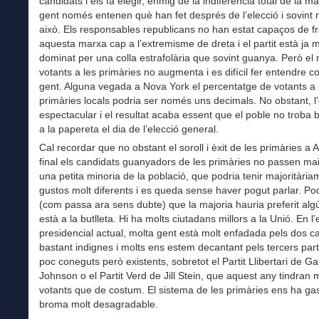
candidats i els fa elegir, enmig de la indiferència total de la ma
gent només entenen què han fet després de l’elecció i sovint n
això. Els responsables republicans no han estat capaços de f
aquesta marxa cap a l’extremisme de dreta i el partit està ja m
dominat per una colla estrafolària que sovint guanya. Però e
votants a les primàries no augmenta i es difícil fer entendre c
gent. Alguna vegada a Nova York el percentatge de votants a
primàries locals podria ser només uns decimals. No obstant, l’
espectacular i el resultat acaba essent que el poble no troba
a la papereta el dia de l’elecció general.
Cal recordar que no obstant el soroll i èxit de les primàries a 
final els candidats guanyadors de les primàries no passen mai
una petita minoria de la població, que podria tenir majoritària
gustos molt diferents i es queda sense haver pogut parlar. Pod
(com passa ara sens dubte) que la majoria hauria preferit alg
està a la butlleta. Hi ha molts ciutadans millors a la Unió. En l’
presidencial actual, molta gent està molt enfadada pels dos c
bastant indignes i molts ens estem decantant pels tercers parti
poc coneguts però existents, sobretot el Partit Llibertari de Ga
Johnson o el Partit Verd de Jill Stein, que aquest any tindran
votants que de costum. El sistema de les primàries ens ha ga
broma molt desagradable.