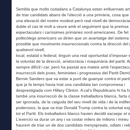
Sembla que molts ciutadans a Catalunya estan enlluernats am
de triar candidats abans de l’elecció a una primària, cosa qu
una elevació del nostre modest però real nivell de democràci
dubte el cas té molt a veure amb el seguiment que la premsa 
espectaculars i caríssimes primàries nord-americanes. De fet 
politicòlegs americans us dirien que un avantatge del sistema
possible que moviments insurreccionals contra la direcció del p
qualsevol nivell,
local, estatal o federal, tinguin una real oportunitat d’imposar-
la voluntat de la direcció, aristocràcia i maquinària del partit. A
sempre difícil i car, però ha passat ara mateix amb l’espectacu
insurrecció dels joves, feministes i progressius del Partit Dem
Bernie Sanders que va estar a punt de guanyar contra el partit 
que ja fa temps havia triat una candidata tan compromesa i
desprestigiada com Hillary Clinton. A cal’s Republicans hi ha 
també una insurrecció de la classe treballadora blanca, farta de
ser ignorada, de la caiguda del seu nivell de vida i de la indife
poderosos, la que va triar Donald Trump contra la voluntat exp
tot el Partit. Els treballadors blancs havien decidit sacsejar el 
L’exercici va durar un any i va costar milers de milions i mireu e
haurem de triar un de dos candidats menyspreats, odiats i reb