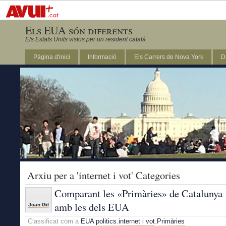
Els EUA són diferents
Els Estats Units vistos per un resident català
Pàgina d'inici
Informació
Els Carrers de Nova York
D
DC
Arxiu per a 'internet i vot' Categories
Comparant les «Primàries» de Catalunya
amb les dels EUA
Joan Gil
Classificat com a
EUA politics
,
internet i vot
,
Primàries