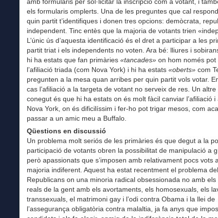
amb formularis per sol·licitar la inscripció com a votant, i tamb
els formularis omplerts. Una de les preguntes que cal respon
quin partit t’identifiques i donen tres opcions: demòcrata, repu
independent. Tinc entès que la majoria de votants trien «ind
L’únic ús d’aquesta identificació és el dret a participar a les pr
partit triat i els independents no voten. Ara bé: lliures i sobir
hi ha estats que fan primàries
«tancades»
on hom només pot 
l’afiliació triada (com Nova York) i hi ha estats
«oberts»
com Te
pregunten a la mesa quan arribes per quin partit vols votar. E
cas l’afiliació a la targeta de votant no serveix de res. Un altre
conegut és que hi ha estats on és molt fàcil canviar l’afiliació i
Nova York, on és dificilíssim i fer-ho pot trigar mesos, com ac
passar a un amic meu a Buffalo.
Qüestions en discussió
Un problema molt seriós de les primàries és que degut a la p
participació de votants obren la possibilitat de manipulació a g
però apassionats que s’imposen amb relativament pocs vots 
majoria indiferent. Aquest ha estat recentment el problema de
Republicans on una minoria radical obsessionada no amb els
reals de la gent amb els avortaments, els homosexuals, els l
transsexuals, el matrimoni gay i l’odi contra Obama i la llei de
l’assegurança obligatòria contra malaltia, ja fa anys que impo