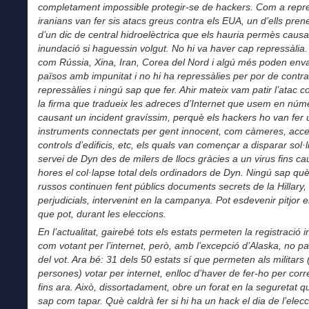
completament impossible protegir-se de hackers. Com a repres
iranians van fer sis atacs greus contra els EUA, un d’ells pren
d’un dic de central hidroelèctrica que els hauria permès caus
inundació si haguessin volgut. No hi va haver
cap repressàlia
com Rússia, Xina, Iran, Corea del Nord i algú més poden envai
països amb impunitat i no hi ha repressàlies per por de contra
repressàlies i ningú sap que fer. Ahir mateix vam patir l’atac c
la firma que tradueix les adreces d’Internet que usem en núm
causant un incident gravíssim, perquè els hackers ho van fer ut
instruments connectats per gent innocent, com càmeres, acce
controls d’edificis, etc, els quals van començar a disparar sol·l
servei de Dyn des de milers de llocs gràcies a un virus fins ca
hores el col·lapse total dels ordinadors de Dyn. Ningú sap què f
russos continuen fent públics documents secrets de la Hillary,
perjudicials, intervenint en la campanya. Pot esdevenir pitjor 
que pot, durant les eleccions.
En l’actualitat, gairebé tots els estats permeten la registració i
com votant per l’internet, però, amb l’excepció d’Alaska, no pas
del vot. Ara bé: 31 dels 50 estats sí que permeten als militars 
persones) votar per internet, enlloc d’haver de fer-ho per cor
fins ara. Això, dissortadament, obre un forat en la seguretat 
sap com tapar. Què caldrà fer si hi ha un hack el dia de l’elec