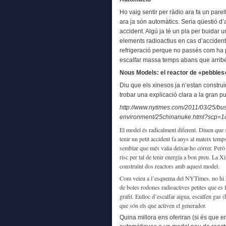
Ho vaig sentir per ràdio ara fa un pare
ara ja són automàtics. Seria qüestió d
accident. Algú ja té un pla per buidar 
elements radioactius en cas d’accident,
refrigeració perque no passés com ha 
escalfar massa temps abans que arribés
Nous Models: el reactor de «pebbles
Diu que els xinesos ja n’estan construi
trobar una explicació clara a la gran pu
http://www.nytimes.com/2011/03/25/bu
environment/25chinanuke.html?scp=
El model és radicalment diferent. Diuen que 
tenir un petit accident fa anys al mateix temps
semblar que més valia deixar-ho córrer. Però
risc per tal de tenir energia a bon preu. La Xi
construïnt dos reactors amb aquest model.
Com veieu a l’esquema del NYTimes. no hi ha 
de boles rodones radioactives petites que es 
grafit. Enlloc d’escalfar aigua, escalfen gas 
que són els que activen el generador.
Quina millora ens oferiran (si és que 