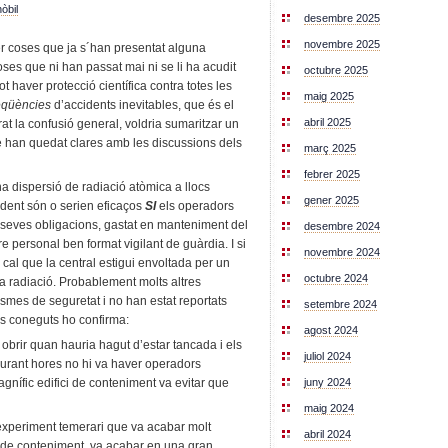
òbil
desembre 2025
novembre 2025
r coses que ja s´han presentat alguna
ses que ni han passat mai ni se li ha acudit
octubre 2025
 haver protecció científica contra totes les
maig 2025
eqüències
d’accidents inevitables, que és el
abril 2025
rat la confusió general, voldria sumaritzar un
 han quedat clares amb les discussions dels
març 2025
febrer 2025
 dispersió de radiació atòmica a llocs
gener 2025
dent són o serien eficaços
SI
els operadors
 seves obligacions, gastat en manteniment del
desembre 2024
re personal ben format vigilant de guàrdia. I si
novembre 2024
, cal que la central estigui envoltada per un
octubre 2024
a radiació. Probablement molts altres
smes de seguretat i no han estat reportats
setembre 2024
us coneguts ho confirma:
agost 2024
 obrir quan hauria hagut d’estar tancada i els
juliol 2024
uurant hores no hi va haver operadors
juny 2024
magnífic edifici de conteniment va evitar que
maig 2024
 experiment temerari que va acabar molt
abril 2024
 de conteniment, va acabar en una gran