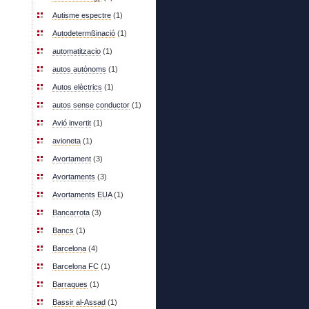
Autisme espectre
(1)
Autodetermßinació
(1)
automatitzacio
(1)
autos autònoms
(1)
Autos elèctrics
(1)
autos sense conductor
(1)
Avió invertit
(1)
avioneta
(1)
Avortament
(3)
Avortaments
(3)
Avortaments EUA
(1)
Bancarrota
(3)
Bancs
(1)
Barcelona
(4)
Barcelona FC
(1)
Barraques
(1)
Bassir al-Assad
(1)