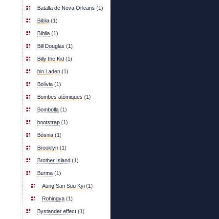
Batalla de Nova Orleans
(1)
Biblia
(1)
Bíblia
(1)
Bill Douglas
(1)
Billy the Kid
(1)
bin Laden
(1)
Bolívia
(1)
Bombes atòmiques
(1)
Bombolla
(1)
bootstrap
(1)
Bòsnia
(1)
Brooklyn
(1)
Brother Island
(1)
Burma
(1)
Aung San Suu Kyi
(1)
Rohingya
(1)
Bystander effect
(1)