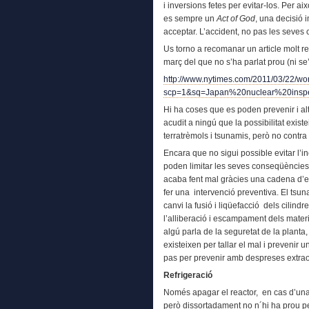
i inversions fetes per evitar-los. Per a
es sempre un
Act of God
, una decisió 
acceptar. L’accident, no pas les seves
Us torno a recomanar un article molt r
març del que no s’ha parlat prou (ni s
http://www.nytimes.com/2011/03/22/wor
scp=1&sq=Japan%20nuclear%20inspe
Hi ha coses que es poden prevenir i alt
acudit a ningú que la possibilitat existe
terratrèmols i tsunamis, però no contra
Encara que no sigui possible evitar l’i
poden limitar les seves conseqüències.
acaba fent mal gràcies una cadena d’es
fer una intervenció preventiva. El tsuna
canvi la fusió i liqüefacció dels cilindr
l’alliberació i escampament dels mater
algú parla de la seguretat de la plant
existeixen per tallar el mal i prevenir 
pas per prevenir amb despreses extrao
Refrigeració
Només apagar el reactor, en cas d’una i
però dissortadament no n´hi ha prou pe