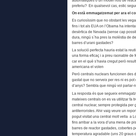
automàtiques o un model nou de reacto
preferiu? En qualsevol cas, estic segu
On està emmagatzemat per ara el co
Es curiosíssim que no obstant les
vega
fins i tot als EUA on l’Obama ha
intenta
desèrtica de Nevada (sense cap possibil
dura, ningú s`ha pres la molèstia de de
barres d’urani gastades?
La solució perfecta hauria estat la reut
una
forma
eficaç i a preu raonable de 
car en el què s’havia cregut però result
americana el volen
Però centrals nuclears funcionen des d
gastat que no serveix per res ni es pot 
d’anys? Sembla que ningú vol parlar-n
La resposta és que segueix emmagatzem
mateixes centrals on es va utilitzar fa 
central nuclear, sempre protegida per g
antiterroristes. Ahir vaig veure un rep
pogut visitat una central molt vella a 
fins arribar a la vora d’una mena de p
barres de reactor gastades, cobertes p
temperatura agradable (uns 20 graus 