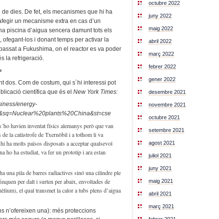
octubre 2022
ll de dies. De fet, els mecanismes que hi ha
juny 2022
’afegir un mecanisme extra en cas d’un
maig 2022
una piscina d’aigua sencera damunt tots els
 ofegant-los i donant temps per activar la
abril 2022
passat a Fukushima, on el reactor es va poder
març 2022
 la refrigeració.
febrer 2022
»
gener 2022
nt dos. Com de costum, qui s´hi interessi pot
blicació científica que és el
New York Times:
desembre 2021
siness/energy-
novembre 2021
1&sq=Nuclear%20plants%20China&st=cse
octubre 2021
s´ho havien inventat físics alemanys però que van
setembre 2021
 de la catàstrofe de Txernòbil i a tothom li va
 hi ha molts països disposats a acceptar qualsevol
agost 2021
na ho ha estudiat, va fer un prototip i ara estan
juliol 2021
juny 2021
una pila de barres radiactives sinó una cilindre ple
finquen per dalt i surten per abaix, envoltades de
maig 2021
(hèlium), el qual transmet la calor a tubs plens d’aigua
abril 2021
març 2021
ens n’ofereixen una): més proteccions