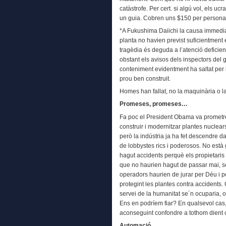
catàstrofe. Per cert. si algú vol, els uc
un guia. Cobren uns $150 per persona
*A Fukushima Daiichi la causa immedia
planta no havien previst suficientment e
tragèdia és deguda a l’atenció deficien
obstant els avisos dels inspectors del 
conteniment evidentment ha saltat per 
prou ben construit.
Homes han fallat, no la maquinària o l
Promeses, promeses…
Fa poc el President Obama va prometre 
construir i modernitzar plantes nucle
però la indústria ja ha fet descendre 
de lobbystes rics i poderosos. No està
hagut accidents perquè els propietaris 
que no haurien hagut de passar mai, sem
operadors haurien de jurar per Déu i pe
protegint les plantes contra accidents.
servei de la humanitat se´n ocuparia, o
Ens en podríem fiar? En qualsevol cas
aconseguint confondre a tothom dient 
Automació