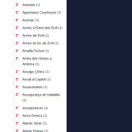
Antonete
(1)
Appomatox Courthouse
(1)
Aramaic
(1)
Armes a l'Oest dels EUA
(1)
Armes als EUA
(1)
Armes de foc als EUA
(1)
Arnaldo Ochoa
(1)
Arriba dels Homes a
Amèrica
(1)
Assaigs Clínics
(1)
Assalt al Capitoli
(1)
Assassination
(1)
Assegurança de malalaltia
(2)
assegurances
(1)
Astra-Zeneca
(1)
Atlantic Yards
(1)
Atòmic Energy
(1)