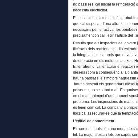
no passi res, cal iniciar la refrigeraci
necessita electricitat.
En el cas d’un sisme el més probable es
que cal disposar d’una altra font d’ene
necessaris per fer activar les bombes i f
precisament on cal llegir l’article del T
Resulta que els inspectors del govern 
llicència dels reactor es podia estend
la integritat de les parets que envolta
deterioració en els motors mateixos. Ho
El terratrèmol va fer aturar el reactor 
dièsels i com a conseqüència la planta
hauria passat si els motors haguessin 
hauria destruït els generadors dièsel igu
potser no, no se sabrà mai. En qualse
en el manteniment d’equipament sensiti
problema. Les inspeccions de mantenime
es feien com cal. La companyia propietà
llocs cal assegurar-se que la temptació 
L’edifici de conteniment
Els conteniments són una mena de cúp
tot. La majoria estan fets per capes co