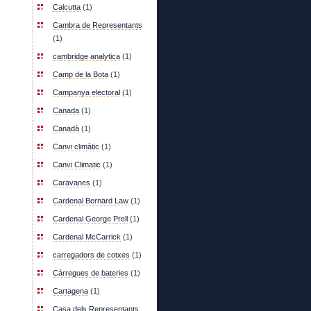
Calcutta
(1)
Cambra de Representants
(1)
cambridge analytica
(1)
Camp de la Bota
(1)
Campanya electoral
(1)
Canada
(1)
Canadà
(1)
Canvi climàtic
(1)
Canvi Climatic
(1)
Caravanes
(1)
Cardenal Bernard Law
(1)
Cardenal George Prell
(1)
Cardenal McCarrick
(1)
carregadors de cotxes
(1)
Càrregues de bateries
(1)
Cartagena
(1)
Casa dels Representants