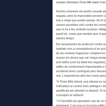
nuclears
,
Shoreham
,
Three Mile Island
,
Txern
Només coneixem els perills causats pe
vegada, però és impossible prevenir co
mai a ningú que poden passar. No hi pot
causes possibles sinó contra les
cons
que hi ha a les centrals nuclears. Malg
parell de coses que sembla que sí que
darrers temps:
Els mecanismes de protecció contra una
habitats com a conseqüència d’un acci
de les centrals haguessin complert les
reactor els diners que cal i tingut semp
això fallés (com ha fallat tres vegades)
edifici de conteniment impermeable a l
accidents foren continguts pels mecani
mai. L’experiència dels tres casos gre
*A Three Mile Island, una vàlvula es va
indicadors al control eren ambigus i d
qualificats per afrontar la situació. El 
s’escapés la radiació.
* A Txernòbil els operadors van fer un
malament. Com que no hi havia edifici