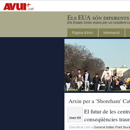
Els EUA són diferents
Els Estats Units vistos per un resident c
Pàgina d'inici
Informació
DC
Arxiu per a 'Shoreham' Ca
El futur de les cent
conseqüències traura
Joan Gil
Classificat com a
General
,
Indian Point
,
Nucl