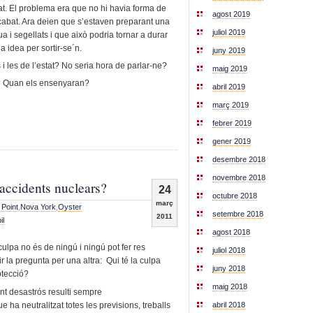
at. El problema era que no hi havia forma de
agost 2019
acabat. Ara deien que s’estaven preparant una
juliol 2019
a i segellats i que això podria tornar a durar
a idea per sortir-se´n.
juny 2019
i les de l’estat? No seria hora de parlar-ne?
maig 2019
è? Quan els ensenyaran?
abril 2019
març 2019
febrer 2019
gener 2019
desembre 2018
novembre 2018
 accidents nuclears?
24
octubre 2018
març
 Point
,
Nova York
,
Oyster
setembre 2018
2011
il
agost 2018
culpa no és de ningú i ningú pot fer res
juliol 2018
ir la pregunta per una altra: Qui té la culpa
juny 2018
otecció?
maig 2018
nt desastrós resulti sempre
e ha neutralitzat totes les previsions, treballs
abril 2018