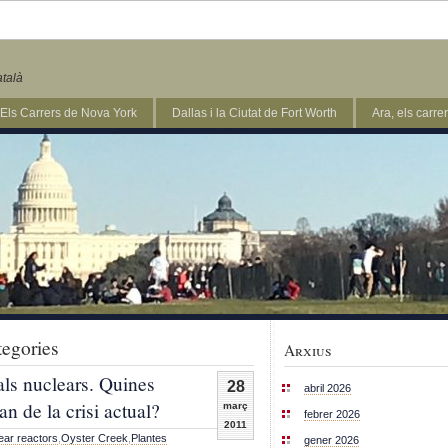
atalà
Els Carrers de Nova York
Dallas i la Ciutat de Fort Worth
Ara, els carr
tegories
Arxius
rals nuclears. Quines
28
abril 2026
n de la crisi actual?
març
febrer 2026
2011
ear reactors
,
Oyster Creek
,
Plantes
gener 2026