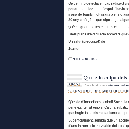
Geiger i no detectaven cap radioactivit
portar-ho enlloc i que l’espai s’havia 
mana de barrils molt grans plens d’aigu
30 anys més, fins que algú tingui algun
Què es guarda a les centrals catalanes 
I dels plans d’evacuació aprovats qu
Un salut (preocupat) de
Joanot
No hi ha resposta
Qui té la culpa dels
Joan Gil
Classificat com a
General
,
Indian
Creek
,
Shoreham
,
Three Mile Island
,
Txernòb
Qüestió d’importància cabal! Sovint la 
per evitar terratrèmols. Caldria substitu
que hagin fallat els mecanismes de pr
Superficialment, sembla que un accide
d’una intromissió inevitable del destí qu