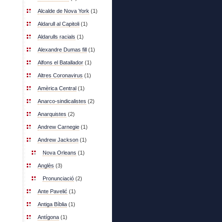
Alcalde de Nova York
(1)
Aldarull al Capitoli
(1)
Aldarulls racials
(1)
Alexandre Dumas fill
(1)
Alfons el Batallador
(1)
Altres Coronavirus
(1)
Amèrica Central
(1)
Anarco-sindicalistes
(2)
Anarquistes
(2)
Andrew Carnegie
(1)
Andrew Jackson
(1)
Nova Orleans
(1)
Anglès
(3)
Pronunciació
(2)
Ante Pavelić
(1)
Antiga Bíblia
(1)
Antígona
(1)