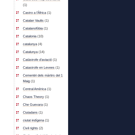
(1)
Castro a l’Àfrica
(1)
Catalan Vaults
(1)
Catalanofòbia
(1)
Catalonia
(10)
catalunya
(4)
Catalunya
(14)
Catàstrofe d’aviació
(1)
Catastrofe en Levees
(1)
Cementiri dels màrtirs del 1
Maig
(1)
Central Amèrica
(1)
Chaos Theory
(1)
Che Guevara
(1)
Ciutadans
(1)
ciutat indígena
(1)
Civil rights
(2)