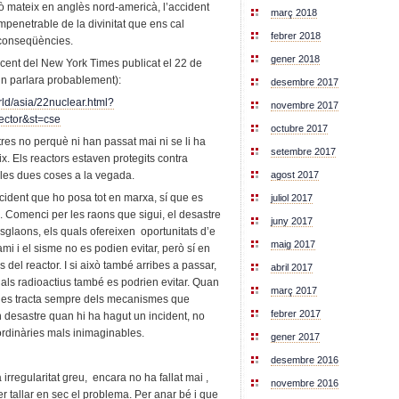
ixò mateix en anglès nord-americà, l’accident
març 2018
impenetrable de la divinitat que ens cal
febrer 2018
 conseqüències.
gener 2018
ecent del New York Times publicat el 22 de
e’n parlara probablement):
desembre 2017
ld/asia/22nuclear.html?
novembre 2017
ctor&st=cse
octubre 2017
res no perquè ni han passat mai ni se li ha
setembre 2017
ix. Els reactors estaven protegits contra
 les dues coses a la vegada.
agost 2017
ncident que ho posa tot en marxa, sí que es
juliol 2017
 Comenci per les raons que sigui, el desastre
juny 2017
glaons, els quals ofereixen oportunitats d’e
maig 2017
mi i el sisme no es podien evitar, però sí en
es del reactor. I si això també arribes a passar,
abril 2017
ials radioactius també es podrien evitar. Quan
març 2017
a, es tracta sempre dels mecanismes que
febrer 2017
un desastre quan hi ha hagut un incident, no
rdinàries mals inimaginables.
gener 2017
desembre 2016
rregularitat greu, encara no ha fallat mai ,
novembre 2016
r tallar en sec el problema. Per anar bé i que