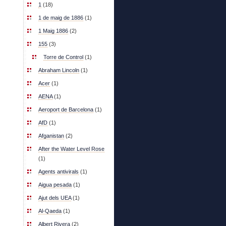
1
(18)
1 de maig de 1886
(1)
1 Maig 1886
(2)
155
(3)
Torre de Control
(1)
Abraham Lincoln
(1)
Acer
(1)
AENA
(1)
Aeroport de Barcelona
(1)
AfD
(1)
Afganistan
(2)
After the Water Level Rose
(1)
Agents antivirals
(1)
Aigua pesada
(1)
Ajut dels UEA
(1)
Al-Qaeda
(1)
Albert Rivera
(2)