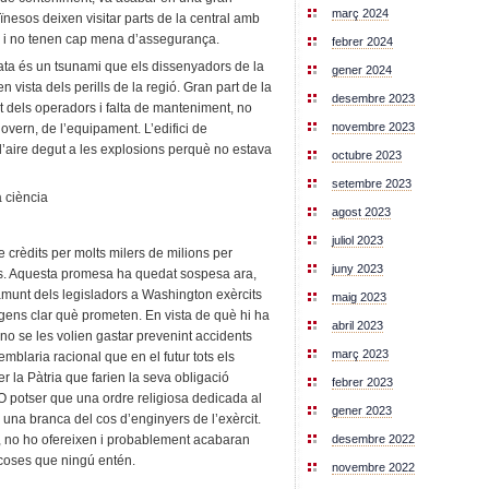
març 2024
raïnesos deixen visitar parts de la central amb
 i no tenen cap mena d’assegurança.
febrer 2024
ta és un tsunami que els dissenyadors de la
gener 2024
n vista dels perills de la regió. Gran part de la
desembre 2023
t dels operadors i falta de manteniment, no
novembre 2023
govern, de l’equipament. L’edifici de
l’aire degut a les explosions perquè no estava
octubre 2023
setembre 2023
a ciència
agost 2023
juliol 2023
crèdits per molts milers de milions per
juny 2023
ars. Aquesta promesa ha quedat sospesa ara,
damunt dels legisladors a Washington exèrcits
maig 2023
 gens clar què prometen. En vista de què hi ha
abril 2023
no se les volien gastar prevenint accidents
març 2023
blaria racional que en el futur tots els
r la Pàtria que farien la seva obligació
febrer 2023
 O potser que una ordre religiosa dedicada al
gener 2023
 una branca del cos d’enginyers de l’exèrcit.
, no ho ofereixen i probablement acabaran
desembre 2022
coses que ningú entén.
novembre 2022