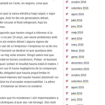
octubre 2016
ó gairebé en l’acte, en segons, cosa que
setembre 2016
 que la xarxa elèctrica hagi caigut, o sigui
agost 2016
rgia. Això ho fan els generadors dièsel,
juliol 2016
er circular el fluid refrigerant. Aquí és
juny 2016
imes.
maig 2016
japonès que havien vingut a informar si la
re o no per 10 anys, van veure problemes amb
abril 2016
ven els motors dièsel i alguns signes de
març 2016
 van dir a l’empresa i l’empresa no va fer res.
i el tsunami va destruir el que quedava dels
febrer 2016
 va mig volar enlaire. Ningú sabrà mai que
gener 2016
estat en bones condicions. Potser el tsunami
desembre 2015
al i potser el resultat hauria estat el mateix. I
vol cas hi havia negligència de la companyia
novembre 2015
u obligatori que hauria pogut limitar el
octubre 2015
nt internes del reactor havien disminuït i no
setembre 2015
ria ha d’acceptar responsabilitat. I a altres
d’estalviar-se diners no existeixi.
agost 2015
juliol 2015
ules que ho resisteixen i són impermeables a
juny 2015
ncèntriques d’acer dur i de formigó. Són molt