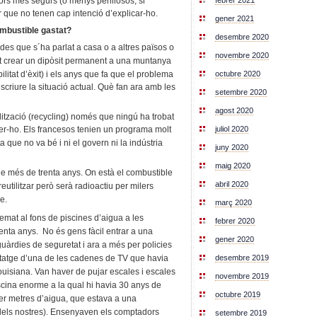
febrer 2021
rs més segurs (o menys perillosos, si
r que no tenen cap intenció d’explicar-ho.
gener 2021
mbustible gastat?
desembre 2020
des
que s´ha parlat a casa o a altres
països
o
novembre 2020
t
crear un dipòsit permanent a una muntanya
octubre 2020
itat d’èxit) i els anys que fa que el problema
scriure la situació actual. Què fan ara amb les
setembre 2020
agost 2020
ilització (recycling) només que ningú ha trobat
juliol 2020
fer-ho. Els francesos tenien un programa molt
a que no va bé i ni el govern ni la indústria
juny 2020
maig 2020
e més de trenta anys. On està el combustible
abril 2020
reutilitzar però serà radioactiu per milers
e.
març 2020
at al fons de piscines d’aigua a les
febrer 2020
trenta anys. No és gens fàcil entrar a una
gener 2020
uàrdies de seguretat i ara a més per policies
ortatge d’una de les cadenes de TV que havia
desembre 2019
Louisiana. Van haver de pujar escales i escales
novembre 2019
iscina enorme a la qual hi havia 30 anys de
octubre 2019
er metres d’aigua, que estava a una
dels nostres). Ensenyaven els comptadors
setembre 2019