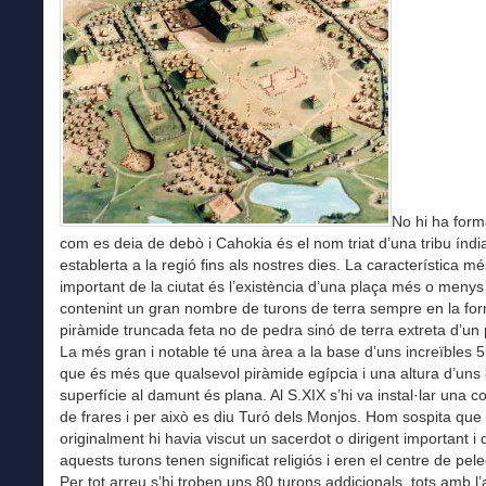
No hi ha for
com es deia de debò i Cahokia és el nom triat d’una tribu índi
establerta a la regió fins als nostres dies. La característica mé
important de la ciutat és l’existència d’una plaça més o menys
contenint un gran nombre de turons de terra sempre en la fo
piràmide truncada feta no de pedra sinó de terra extreta d’un pe
La més gran i notable té una àrea a la base d’uns increïbles 
que és més que qualsevol piràmide egípcia i una altura d’uns
superfície al damunt és plana. Al S.XIX s’hi va instal·lar una c
de frares i per això es diu Turó dels Monjos. Hom sospita que
originalment hi havia viscut un sacerdot o dirigent important i
aquests turons tenen significat religiós i eren el centre de pel
Per tot arreu s’hi troben uns 80 turons addicionals, tots amb l