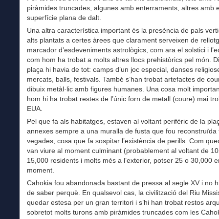
piràmides truncades, algunes amb enterraments, altres amb edi
superfície plana de dalt.
Una altra característica important és la presència de pals verti
alts plantats a certes àrees que clarament serveixen de rellotg
marcador d’esdeveniments astrològics, com ara el solstici i l’e
com hom ha trobat a molts altres llocs prehistòrics pel món. Di
plaça hi havia de tot: camps d’un joc especial, danses religios
mercats, balls, festivals. També s’han trobat artefactes de cou
dibuix metàl·lic amb figures humanes. Una cosa molt importa
hom hi ha trobat restes de l’únic forn de metall (coure) mai tro
EUA.
Pel que fa als habitatges, estaven al voltant perifèric de la pla
annexes sempre a una muralla de fusta que fou reconstruïda 
vegades, cosa que fa sospitar l’existència de perills. Com qued
van viure al moment culminant (probablement al voltant de 1
15,000 residents i molts més a l’exterior, potser 25 o 30,000 
moment.
Cahokia fou abandonada bastant de pressa al segle XV i no h
de saber perquè. En qualsevol cas, la civilització del Riu Missi
quedar estesa per un gran territori i s’hi han trobat restos arq
sobretot molts turons amb piràmides truncades com les Cahok