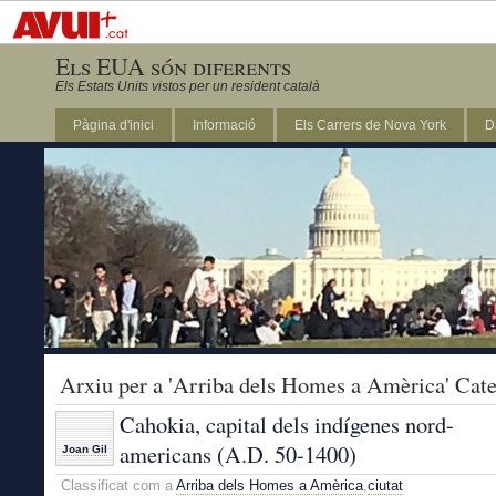
Els EUA són diferents
Els Estats Units vistos per un resident català
Pàgina d'inici
Informació
Els Carrers de Nova York
D
DC
Arxiu per a 'Arriba dels Homes a Amèrica' Cate
Cahokia, capital dels indígenes nord-
americans (A.D. 50-1400)
Joan Gil
Classificat com a
Arriba dels Homes a Amèrica
,
ciutat