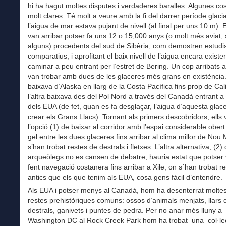
hi ha hagut moltes disputes i verdaderes baralles. Algunes co
molt clares. Té molt a veure amb la fi del darrer període glaci
l’aigua de mar estava pujant de nivell (al final per uns 10 m).
van arribar potser fa uns 12 o 15,000 anys (o molt més aviat,
alguns) procedents del sud de Sibèria, com demostren estud
comparatius, i aprofitant el baix nivell de l’aigua encara existe
caminar a peu entrant per l’estret de Bering. Un cop arribats 
van trobar amb dues de les glaceres més grans en existència
baixava d’Alaska en llarg de la Costa Pacífica fins prop de Cali
l’altra baixava des del Pol Nord a través del Canadà entrant a 
dels EUA (de fet, quan es fa desglaçar, l’aigua d’aquesta glac
crear els Grans Llacs). Tornant als primers descobridors, ells 
l’opció (1) de baixar al corridor amb l’espai considerable obert
gel entre les dues glaceres fins arribar al clima millor de Nou 
s’han trobat restes de destrals i fletxes. L’altra alternativa, (2)
arqueòlegs no es cansen de debatre, hauria estat que potser 
fent navegació costanera fins arribar a Xile, on s´han trobat 
antics que els que tenim als EUA, cosa gens fàcil d’entendre.
Als EUA i potser menys al Canadà, hom ha desenterrat moltes
restes prehistòriques comuns: ossos d’animals menjats, llars d
destrals, ganivets i puntes de pedra. Per no anar més lluny a
Washington DC al Rock Creek Park hom ha trobat una col·le