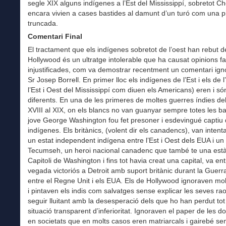
segle XIX alguns indígenes a l’Est del Mississippí, sobretot C
encara vivien a cases bastides al damunt d’un turó com una 
truncada.
Comentari Final
El tractament que els indígenes sobretot de l’oest han rebut d
Hollywood és un ultratge intolerable que ha causat opinions fa
injustificades, com va demostrar recentment un comentari ign
Sr Josep Borrell. En primer lloc els indígenes de l’Est i els de l
l’Est i Oest del Mississippí com diuen els Americans) eren i só
diferents. En una de les primeres de moltes guerres índies de
XVIII al XIX, on els blancs no van guanyar sempre totes les bat
jove George Washington fou fet presoner i esdevingué captiu 
indígenes. Els britànics, (volent dir els canadencs), van intent
un estat independent indígena entre l’Est i Oest dels EUA i un 
Tecumseh, un heroi nacional canadenc que també te una està
Capitoli de Washington i fins tot havia creat una capital, va en
vegada victoriós a Detroit amb suport britànic durant la Guer
entre el Regne Unit i els EUA. Els de Hollywood ignoraven mo
i pintaven els indis com salvatges sense explicar les seves ra
seguir lluitant amb la desesperació dels que ho han perdut tot
situació transparent d’inferioritat. Ignoraven el paper de les d
en societats que en molts casos eren matriarcals i gairebé s