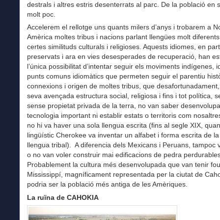
destrals i altres estris desenterrats al parc. De la població e
molt poc.
Accelerem el rellotge uns quants milers d’anys i trobarem a N
Amèrica moltes tribus i nacions parlant llengües molt diferent
certes similituds culturals i religioses. Aquests idiomes, en part
preservats i ara en vies desesperades de recuperació, han es
l’única possibilitat d’intentar seguir els moviments indígenes, i
punts comuns idiomàtics que permeten seguir el parentiu histò
connexions i origen de moltes tribus, que desafortunadament,
seva avençada estructura social, religiosa i fins i tot política,
sense propietat privada de la terra, no van saber desenvolup
tecnologia important ni establir estats o territoris com nosaltre
no hi va haver una sola llengua escrita (fins al segle XIX, qua
lingüístic Cherokee va inventar un alfabet i forma escrita de l
llengua tribal). A diferencia dels Mexicans i Peruans, tampoc
o no van voler construir mai edificacions de pedra perdurables
Probablement la cultura més desenvolupada que van tenir fou 
Mississippí, magníficament representada per la ciutat de Cah
podria ser la població més antiga de les Amèriques.
La ruïna de CAHOKIA