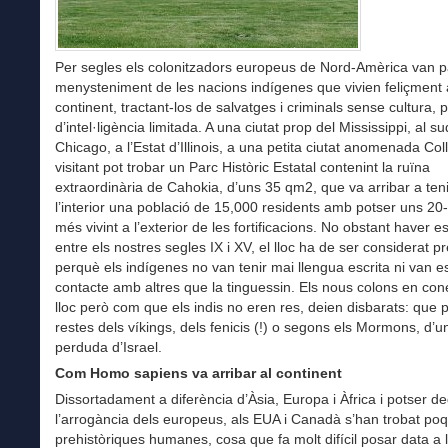
Per segles els colonitzadors europeus de Nord-Amèrica van 
menysteniment de les nacions indígenes que vivien feliçment 
continent, tractant-los de salvatges i criminals sense cultura, 
d’intel·ligència limitada. A una ciutat prop del Mississippi, al s
Chicago, a l’Estat d’Illinois, a una petita ciutat anomenada Colli
visitant pot trobar un Parc Històric Estatal contenint la ruïna
extraordinària de Cahokia, d’uns 35 qm2, que va arribar a teni
l’interior una població de 15,000 residents amb potser uns 20
més vivint a l’exterior de les fortificacions. No obstant haver e
entre els nostres segles IX i XV, el lloc ha de ser considerat pr
perquè els indígenes no van tenir mai llengua escrita ni van e
contacte amb altres que la tinguessin. Els nous colons en cone
lloc però com que els indis no eren res, deien disbarats: que 
restes dels víkings, dels fenicis (!) o segons els Mormons, d’u
perduda d’Israel.
Com Homo sapiens va arribar al continent
Dissortadament a diferència d’Àsia, Europa i Àfrica i potser de
l’arrogància dels europeus, als EUA i Canadà s’han trobat po
prehistòriques humanes, cosa que fa molt difícil posar data a l