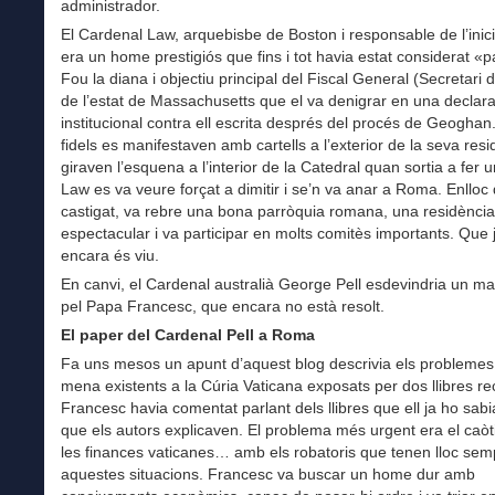
administrador.
El Cardenal Law, arquebisbe de Boston i responsable de l’inici 
era un home prestigiós que fins i tot havia estat considerat «
Fou la diana i objectiu principal del Fiscal General (Secretari d
de l’estat de Massachusetts que el va denigrar en una declara
institucional contra ell escrita després del procés de Geoghan
fidels es manifestaven amb cartells a l’exterior de la seva resid
giraven l’esquena a l’interior de la Catedral quan sortia a fer 
Law es va veure forçat a dimitir i se’n va anar a Roma. Enlloc
castigat, va rebre una bona parròquia romana, una residència
espectacular i va participar en molts comitès importants. Que 
encara és viu.
En canvi, el Cardenal australià George Pell esdevindria un m
pel Papa Francesc, que encara no està resolt.
El paper del Cardenal Pell a Roma
Fa uns mesos un apunt d’aquest blog descrivia els problemes
mena existents a la Cúria Vaticana exposats per dos llibres re
Francesc havia comentat parlant dels llibres que ell ja ho sabia
que els autors explicaven. El problema més urgent era el caòt
les finances vaticanes… amb els robatoris que tenen lloc sem
aquestes situacions. Francesc va buscar un home dur amb