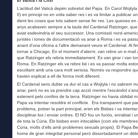
El Vaticà i la Crisi
L’actitud del Vaticà depèn sobretot del Papa. En Carol Wojtyl
II) en principi no en volia saber res i es va limitar a publicar 
dient les coses que tots sabem sense fer res. Les queixes en 
anys acabaven sempre a la taula del Cardenal Ratzinger, que
aviat esdevindria el seu successor. Una comissió nord-ameri
juristes i tones de documentació va anar a Roma i es va pass
anant d’una oficina a l’altre demanant veure el Cardenal. Al fi
tornar a Chicago. En el moment d’aterrir, van rebre un e-mail
que Ratzinger els rebria immediatament. Es van girar i van to
Roma. En Ratzinger els va rebre bé i es va passar molta esto
escoltant amb una cara molt seriosa. Només va respondre que 
havien explicat a ell de forma molt diferent.
El Cardenal sens dubte va dur el cas a Wojtyla i no sabrem m
anar, però no es va prendre cap acció mentre l’escàndol s’an
estenent pels confins de la terra. Ratzinger no havia oblidat m
Papa va intentar resoldre el conflicte. Era transparent que par
problema, potser la part principal, eren els Bisbes i va intentar
disciplinar-los i enviar ordres. El NO fou un furiós, enrabiat i u
de tota la Cúria. Els bisbes eren intocables (com els membres
Cúria, molts d’ells amb problemes sexuals propis). El Papa B
home de gran integritat personal però dissortadament un dèbi