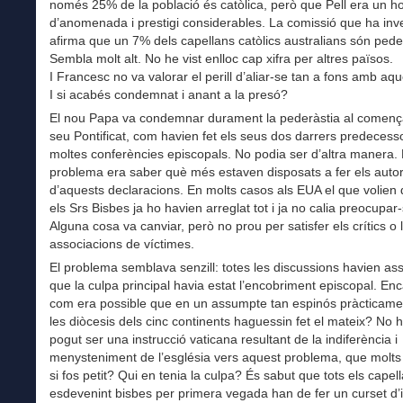
només 25% de la població és catòlica, però que Pell era un 
d’anomenada i prestigi considerables. La comissió que ha inve
afirma que un 7% dels capellans catòlics australians són pede
Sembla molt alt. No he vist enlloc cap xifra per altres països.
I Francesc no va valorar el perill d’aliar-se tan a fons amb a
I si acabés condemnat i anant a la presó?
El nou Papa va condemnar durament la pederàstia al començ
seu Pontificat, com havien fet els seus dos darrers predecesso
moltes conferències episcopals. No podia ser d’altra manera. 
problema era saber què més estaven disposats a fer els auto
d’aquests declaracions. En molts casos als EUA el que volien 
els Srs Bisbes ja ho havien arreglat tot i ja no calia preocupar
Alguna cosa va canviar, però no prou per satisfer els crítics o 
associacions de víctimes.
El problema semblava senzill: totes les discussions havien as
que la culpa principal havia estat l’encobriment episcopal. En
com era possible que en un assumpte tan espinós pràcticame
les diòcesis dels cinc continents haguessin fet el mateix? No 
pogut ser una instrucció vaticana resultant de la indiferència i
menysteniment de l’església vers aquest problema, que molt
si fos petit? Qui en tenia la culpa? És sabut que tots els capel
esdevenint bisbes per primera vegada han de fer un curset d’in