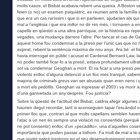
molts casos, el Bisbat acabava rebent una queixa. A Boston 
feien (o no) un examen psiquiàtric, es reunien amb la família 
que era un cas raríssim i que si en parlaven, ajudarien als qui 
mal a l’església i que era millor no dir res més, i tornaven a en
capellà en qüestió a una altra parròquia, on la història es repe
vegades, una mudança darrere l’altre. Per tancar el cas de 
aquest home fou condemnat a la presó per l’únic cas que no 
expirat, rebent la sentència màxima de nou anys. Ara bé: el fi
havia interrogat en públic i acusat el Cardenal Bernard Law, 
no poder també ficar-lo a la presó, estava profundament ultratja
sol va condemnar Geoghan a mort. El va ficar a una presó per
violents enlloc d’alguna detenció a un lloc més tranquil, saben
majoria de criminals greus van ser abusats quan eren nens i 
a mort els pedòfils. Geoghan va ingressar el 2003 i va morir a
d’una ganivetada un any després. Fou justícia?
Sobre la qüestió de l’actitud del Bisbat, caldria afegir algunes
haurien degut recordar, tant si aconseguien tapar l’escàndol o
primer lloc que, contrari al que molts capellans semblen have
l’atac a un nen és sempre una violació no consentida (perqu
no pot consentir) enlloc d’un «pecadillo», una d’aquelles cos
importància que poden passar a tothom. Fa molt de mal a la v
que sovint patirà trastorns en el seu desenvolupament emocio