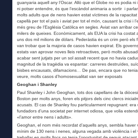
guanyaria aquell any l’Oscar. Allò que el Globe no es podia ni
ni potser entendre, és que l’escàndol animaria a sortir i parlar
molts adults que de nens havien estat víctimes de la rapacitat
capellà per tot el país i aviat per tot el món, causant la crisi i l
més greu de l’Església Catòlica en segles. Aviat van arribar c
milers de queixes. Econòmicament, als EUA la crisi ha costat a
uns dos mil milions de dòlars. Pederàstia és un crim però els f
van trobar que la majoria de casos havien expirat. Els govern
estats van aprovar noves lleis retroactives, però molts abusa
acabar sent jutjats per un sol assalt recent que no havia cadu
magnitud de la tragèdia va espantar: carreres destruïdes, suïc
bisbes encausats, difamacions… De pas, encara que no tenia
veure, molts casos d’homosexualitat van ser exposats
Geoghan i Shanley
Paul Shanley i John Geoghan, tots dos capellans de la diòces
Boston per molts anys, foren els pitjors dels cinc clercs inicial
acusats. El cas de Shanley fou particularment repugnant: era
fundadors d’una societat per internet odiosa, que volia estendre
«l’amor entre nens i adults».
Geoghan, el nom més recordat d’aquells anys, sembla haver v
mínim de 130 nens i nenes, alguna vegada amb violència i el 
treballar en molts llocs on tenia l’oportunitat de seguir atacan