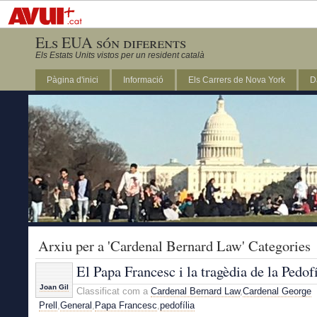
Els EUA són diferents
Els Estats Units vistos per un resident català
Pàgina d'inici
Informació
Els Carrers de Nova York
D
DC
Arxiu per a 'Cardenal Bernard Law' Categories
El Papa Francesc i la tragèdia de la Pedofí
Joan Gil
Classificat com a
Cardenal Bernard Law
,
Cardenal George
Prell
,
General
,
Papa Francesc
,
pedofília