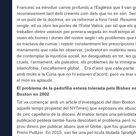
Francesc va introduir canvis profunds a l’Església que li van g
reconeixement tant dels creients com dels que no en són. Se
ni un punt de la doctrina, en va reformar a fons l’estil. Resumi
rengle, ell va obrir les portes de l’Estat Vaticà, per tal que els 
treballen dintre veiessin per primera vegada en molt temps e
viuen els homes i dones del nostre segle i els problemes que
es tractava de rumiar i repetir constantment les prescripcions 
manaments que calia fer observar, (sobretot en matèries sexu
de contemplar la injustícia social, les desigualtats en tot, les 
cruels, l’armament, els palestins, els problemes de la immigrac
islamofòbia, l’escalfament global… Era d’això que calia parlar.
amb molts a la Cúria que no hi estaven d’acord, però va tirar 
el món va aplaudir.
El problema de la pedofília estesa tolerada pels Bisbes es
Boston en 2002
Tot va començar amb un article d’investigació del diari Bosto
aquells temps propietat del NYTimes) que exposava els abus
de cinc capellans de la diòcesi. Al mateix temps una periodist
publicació petiteta també havia descobert el problema però no
prou diners per publicar abans que el Globe, que fou guardon
Premi Pulitzer. En 2015, van fer una pel·lícula titulada
Spotligh