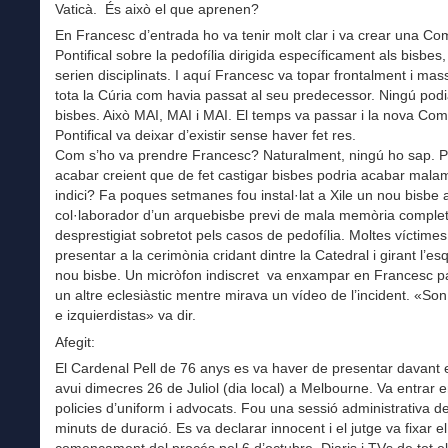
Vaticà. És això el que aprenen?
En Francesc d’entrada ho va tenir molt clar i va crear una Co
Pontifical sobre la pedofília dirigida específicament als bisbes
serien disciplinats. I aquí Francesc va topar frontalment i ma
tota la Cúria com havia passat al seu predecessor. Ningú podi
bisbes. Això MAI, MAI i MAI. El temps va passar i la nova Com
Pontifical va deixar d’existir sense haver fet res.
Com s’ho va prendre Francesc? Naturalment, ningú ho sap. P
acabar creient que de fet castigar bisbes podria acabar mala
indici? Fa poques setmanes fou instal·lat a Xile un nou bisbe 
col·laborador d’un arquebisbe previ de mala memòria compl
desprestigiat sobretot pels casos de pedofília. Moltes víctime
presentar a la cerimònia cridant dintre la Catedral i girant l’es
nou bisbe. Un micròfon indiscret va enxampar en Francesc p
un altre eclesiàstic mentre mirava un vídeo de l’incident. «So
e izquierdistas» va dir.
Afegit:
El Cardenal Pell de 76 anys es va haver de presentar davant e
avui dimecres 26 de Juliol (dia local) a Melbourne. Va entrar e
policies d’uniform i advocats. Fou una sessió administrativa d
minuts de duració. Es va declarar innocent i el jutge va fixar el
començament del procés pel 6 d’octubre. Diaris i TVs de tot 