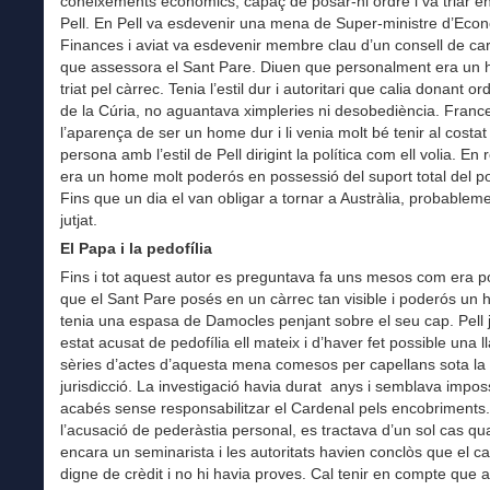
coneixements econòmics, capaç de posar-hi ordre i va triar 
Pell. En Pell va esdevenir una mena de Super-ministre d’Econ
Finances i aviat va esdevenir membre clau d’un consell de ca
que assessora el Sant Pare. Diuen que personalment era un
triat pel càrrec. Tenia l’estil dur i autoritari que calia donant o
de la Cúria, no aguantava ximpleries ni desobediència. Franc
l’aparença de ser un home dur i li venia molt bé tenir al costa
persona amb l’estil de Pell dirigint la política com ell volia. En
era un home molt poderós en possessió del suport total del po
Fins que un dia el van obligar a tornar a Austràlia, probablem
jutjat.
El Papa i la pedofília
Fins i tot aquest autor es preguntava fa uns mesos com era p
que el Sant Pare posés en un càrrec tan visible i poderós un
tenia una espasa de Damocles penjant sobre el seu cap. Pell 
estat acusat de pedofília ell mateix i d’haver fet possible una l
sèries d’actes d’aquesta mena comesos per capellans sota la
jurisdicció. La investigació havia durat anys i semblava impos
acabés sense responsabilitzar el Cardenal pels encobriments
l’acusació de pederàstia personal, es tractava d’un sol cas qua
encara un seminarista i les autoritats havien conclòs que el c
digne de crèdit i no hi havia proves. Cal tenir en compte que a