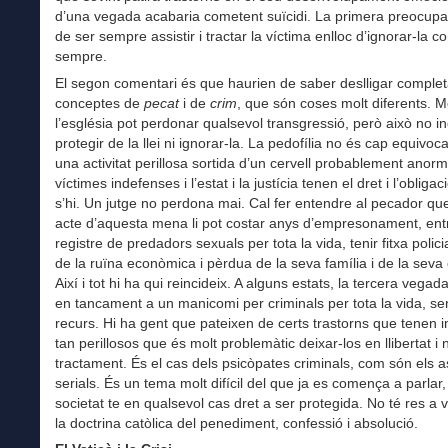
d’una vegada acabaria cometent suïcidi. La primera preocupa
de ser sempre assistir i tractar la víctima enlloc d’ignorar-la c
sempre.
El segon comentari és que haurien de saber deslligar comple
conceptes de
pecat
i de
crim
, que són coses molt diferents. 
l’església pot perdonar qualsevol transgressió, però això no i
protegir de la llei ni ignorar-la. La pedofília no és cap equivoca
una activitat perillosa sortida d’un cervell probablement anorm
víctimes indefenses i l’estat i la justícia tenen el dret i l’obligac
s’hi. Un jutge no perdona mai. Cal fer entendre al pecador qu
acte d’aquesta mena li pot costar anys d’empresonament, entr
registre de predadors sexuals per tota la vida, tenir fitxa polic
de la ruïna econòmica i pèrdua de la seva família i de la seva 
Així i tot hi ha qui reincideix. A alguns estats, la tercera vegad
en tancament a un manicomi per criminals per tota la vida, s
recurs. Hi ha gent que pateixen de certs trastorns que tenen 
tan perillosos que és molt problemàtic deixar-los en llibertat i 
tractament. És el cas dels psicòpates criminals, com són els 
serials. És un tema molt difícil del que ja es comença a parlar,
societat te en qualsevol cas dret a ser protegida. No té res a
la doctrina catòlica del penediment, confessió i absolució.