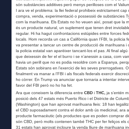
són substàncies additives però menys perilloses com el Valiu
I ara ve el problema: la llei federal prohibeix estrictament cap 
compra, venda, experimentació o possessió de substàncies T
com la marihuana. Els Estats no ho veuen així, posat que la 
és un producte natural, un suplement que tenen dret inviolabl
regular. Hi ha hagut confrontacions estúpides entre forces fede
locals. Hom recorda un cas a Califòrnia quan l’FBI, la policia f
va presentar a tancar un centre de producció de marihuana i 
la policia estatal van aparèixer tancant-los el pas. Al final algú 
que deixessin de fer el el burro i se n’anessin a casa, com van 
havia un perill que no es podia resoldre com a Espanya, perq
Estats són sobirans en l’exercici de les seves prerrogatives.
finalment va manar a l’FBI i als fiscals federals exercir discreci
ho còrrer. En Trump va anunciar que tornaria a intentar interv
favor del FBI però no ho ha fet.
Ara que coneixem la diferencia entre
CBD
i
THC,
ja s’entén mi
posició dels 47 estats més Puerto Rico i el Districte de Colum
(Washington) que han aprovat marihuana lleis: 18 han legalit
el CBD suposadament contra el dolor amb ús medicinal, ara 
producte farmacèutic (els productes que es poden comprar d
són CBD, però molts contenen també THC per fer feliços els cli
31 estats han aprovat incloure la venda lliure de marihuana in