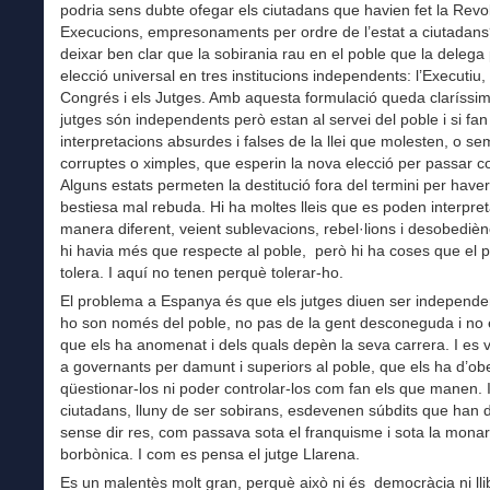
podria sens dubte ofegar els ciutadans que havien fet la Revo
Execucions, empresonaments per ordre de l’estat a ciutadans
deixar ben clar que la sobirania rau en el poble que la delega
elecció universal en tres institucions independents: l’Executiu, 
Congrés i els Jutges. Amb aquesta formulació queda claríssim
jutges són independents però estan al servei del poble i si fan
interpretacions absurdes i falses de la llei que molesten, o s
corruptes o ximples, que esperin la nova elecció per passar 
Alguns estats permeten la destitució fora del termini per haver
bestiesa mal rebuda. Hi ha moltes lleis que es poden interpre
manera diferent, veient sublevacions, rebel·lions i desobedièn
hi havia més que respecte al poble, però hi ha coses que el 
tolera. I aquí no tenen perquè tolerar-ho.
El problema a Espanya és que els jutges diuen ser independe
ho son només del poble, no pas de la gent desconeguda i no 
que els ha anomenat i dels quals depèn la seva carrera. I es
a governants per damunt i superiors al poble, que els ha d’ob
qüestionar-los ni poder controlar-los com fan els que manen. I
ciutadans, lluny de ser sobirans, esdevenen súbdits que han d
sense dir res, com passava sota el franquisme i sota la mona
borbònica. I com es pensa el jutge Llarena.
Es un malentès molt gran, perquè això ni és democràcia ni llib