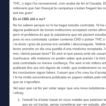
THC, o sigui l’ús recreacional, com acaba de fer el Canada. E
milionaris que han finançat la campanya s’estan fregant les 
èxit tan gran!
És el CBD útil o no?
No ho sabem perquè no hi ha hagut estudis controlats. Hi ha
alguna publicació de bones institucions acceptant certes afir
però el problema és que la substància que els pacient estudia
pres no era controlada i potser contenia CHD o potser THC o 
i la dosis i grau de puresa era variable i desconeguda. Voldria
lector prendre un dia una pastilla d’una medicina receptada, 
tres i demà passat dues? És això el que passa amb els usuari
marihuana: ells mateixos no poden saber què prenen i la font 
està controlada no mereix confiança. Per això ni els millors art
publicats fins ara són dignes de crèdit, que evidentment no vo
les conclusions siguin falses: l’usuari que s’ho creu ha d’accept
I hi ha molta escombraria publicada en papers editats pels mil
que se n’aprofiten.
Vet aquí què cal fer per estar segur que una nova substància
i eficaç:
l’estudi ha d’estar basat en nous malalts que pateixen l
que es vol tractar, sense considerar per res estudis, af