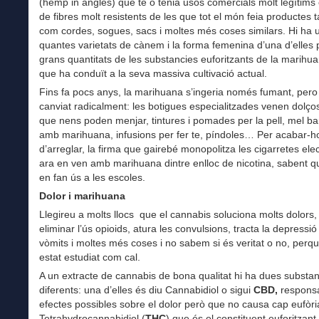
(hemp in anglès) que té o tenia usos comercials molt legítims
de fibres molt resistents de les que tot el món feia productes ta
com cordes, sogues, sacs i moltes més coses similars. Hi ha 
quantes varietats de cànem i la forma femenina d’una d’elles 
grans quantitats de les substancies euforitzants de la marihu
que ha conduït a la seva massiva cultivació actual.
Fins fa pocs anys, la marihuana s’ingeria només fumant, pero
canviat radicalment: les botigues especialitzades venen dolços
que nens poden menjar, tintures i pomades per la pell, mel ba
amb marihuana, infusions per fer te, píndoles… Per acabar-h
d’arreglar, la firma que gairebé monopolitza les cigarretes ele
ara en ven amb marihuana dintre enlloc de nicotina, sabent q
en fan ús a les escoles.
Dolor i marihuana
Llegireu a molts llocs que el cannabis soluciona molts dolors,
eliminar l’ús opioids, atura les convulsions, tracta la depressió 
vòmits i moltes més coses i no sabem si és veritat o no, perq
estat estudiat com cal.
A un extracte de cannabis de bona qualitat hi ha dues substa
diferents: una d’elles és diu Cannabidiol o sigui
CBD,
responsa
efectes possibles sobre el dolor però que no causa cap eufòria
Tetrahydrocannabidiol (
THC
) que és el constituent euforitzant