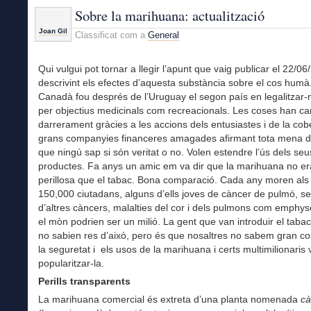
Sobre la marihuana: actualització
Joan Gil
Classificat com a
General
Qui vulgui pot tornar a llegir l’apunt que vaig publicar el 22/0
descrivint els efectes d’aquesta substància sobre el cos humà.
Canadà fou després de l’Uruguay el segon país en legalitzar-n
per objectius medicinals com recreacionals. Les coses han ca
darrerament gràcies a les accions dels entusiastes i de la cob
grans companyies financeres amagades afirmant tota mena 
que ningú sap si són veritat o no. Volen estendre l’ús dels seu
productes. Fa anys un amic em va dir que la marihuana no e
perillosa que el tabac. Bona comparació. Cada any moren al
150,000 ciutadans, alguns d’ells joves de càncer de pulmó, se
d’altres càncers, malalties del cor i dels pulmons com emphys
el mòn podrien ser un milió. La gent que van introduir el taba
no sabien res d’això, pero és que nosaltres no sabem gran c
la seguretat i els usos de la marihuana i certs multimilionaris 
popularitzar-la.
Perills transparents
La marihuana comercial és extreta d’una planta nomenada
cà