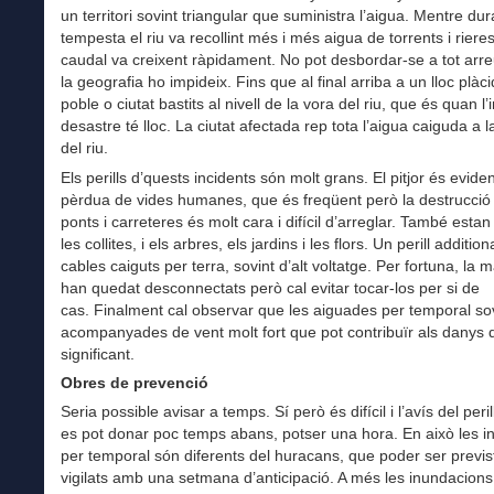
un territori sovint triangular que suministra l’aigua. Mentre dur
tempesta el riu va recollint més i més aigua de torrents i rieres 
caudal va creixent ràpidament. No pot desbordar-se a tot arr
la geografia ho impideix. Fins que al final arriba a un lloc plàc
poble o ciutat bastits al nivell de la vora del riu, que és quan l
desastre té lloc. La ciutat afectada rep tota l’aigua caiguda a 
del riu.
Els perills d’quests incidents són molt grans. El pitjor és evide
pèrdua de vides humanes, que és freqüent però la destrucció d
ponts i carreteres és molt cara i difícil d’arreglar. També estan 
les collites, i els arbres, els jardins i les flors. Un perill additio
cables caiguts per terra, sovint d’alt voltatge. Per fortuna, la m
han quedat desconnectats però cal evitar tocar-los per si de
cas. Finalment cal observar que les aiguades per temporal so
acompanyades de vent molt fort que pot contribuïr als danys 
significant.
Obres de prevenció
Seria possible avisar a temps. Sí però és difícil i l’avís del per
es pot donar poc temps abans, potser una hora. En això les 
per temporal són diferents del huracans, que poder ser previst
vigilats amb una setmana d’anticipació. A més les inundacions