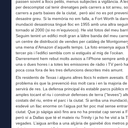
passen sovint a llocs petits, menus subjectes a vigilància. A les
per descomptat cal tenir drenatges pels carrers a tot arreu, so
carrers a parts baixes de la ciutat, però així no es pot preveni
desastre greu. Si la memòria no em falla, a Fort Worth la darr
inundació desastrosa tingué lloc en 1955 amb una altra segui
tornado al 2000 (si no m’equivoco). He vist fotos del meu barr
Seguim tenint un edifici molt gran a láltre banda del meu carr
un centre de distribució de vendes per catàleg de Montgomer
una mena d’Amazon d’aquells temps. La foto ensenya aigua fi
tercer pis i l’edifici sembla com si estigués al mig de l’ocèan.
Darrerement hem rebut molts avisos a l’iPhone sempre amb 
una o dues hores i a totes les emissores de ràdio i TV però h
poca cosa fora de les tres defuncions descrites més amunt.
Els residents de Texas i alguns altres llocs hi estem avesats. E
problema és que la prevenció éss molt cara i en la majoria d
servirà de res. La defensa principal és establir parcs públics m
amples tocant el riu i construir defenses de terra (“levees”) al
costats del riu, entre el parc i la ciutat. Si arriba una inundació
esdevé un llac enorme on l’aigua pot fer poc mal sense entrar
ciutat. Que jo sàpiga això fins ara no ha prestat cap servei a 
però sí a Dallas que té el mateix riu Trinity i ja ho he vist a la
vegades. L’aigua arriba a una alçària de gairebé dos metros p