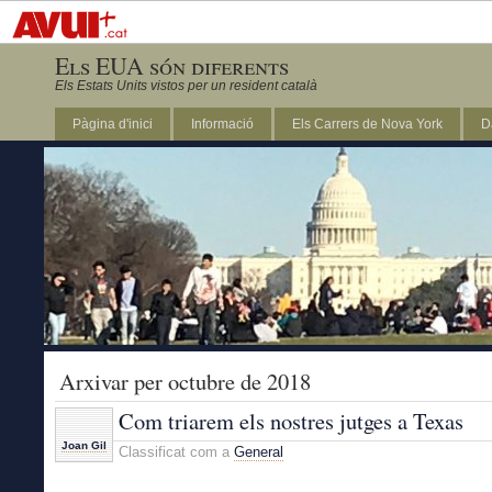
Els EUA són diferents
Els Estats Units vistos per un resident català
Pàgina d'inici
Informació
Els Carrers de Nova York
D
DC
Arxivar per octubre de 2018
Com triarem els nostres jutges a Texas
Joan Gil
Classificat com a
General