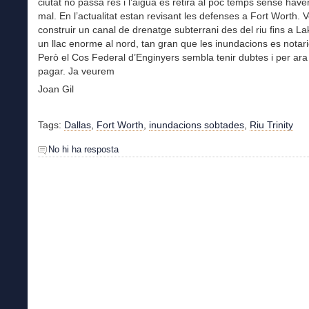
ciutat no passa res i l’aigua es retira al poc temps sense haver
mal. En l’actualitat estan revisant les defenses a Fort Worth. V
construir un canal de drenatge subterrani des del riu fins a L
un llac enorme al nord, tan gran que les inundacions es notar
Però el Cos Federal d’Enginyers sembla tenir dubtes i per ara
pagar. Ja veurem
Joan Gil
Tags:
Dallas
,
Fort Worth
,
inundacions sobtades
,
Riu Trinity
No hi ha resposta