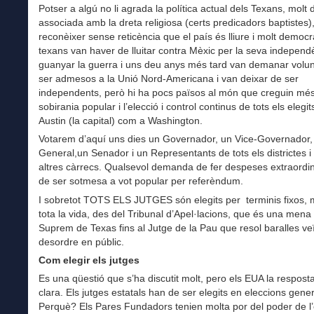
Potser a algú no li agrada la política actual dels Texans, molt 
associada amb la dreta religiosa (certs predicadors baptistes),
reconèixer sense reticència que el país és lliure i molt democrà
texans van haver de lluitar contra Mèxic per la seva independ
guanyar la guerra i uns deu anys més tard van demanar volu
ser admesos a la Unió Nord-Americana i van deixar de ser
independents, però hi ha pocs països al món que creguin més
sobirania popular i l’elecció i control continus de tots els elegit
Austin (la capital) com a Washington.
Votarem d’aquí uns dies un Governador, un Vice-Governador, 
General,un Senador i un Representants de tots els districtes i
altres càrrecs. Qualsevol demanda de fer despeses extraordi
de ser sotmesa a vot popular per referèndum.
I sobretot TOTS ELS JUTGES són elegits per terminis fixos, 
tota la vida, des del Tribunal d’Apel·lacions, que és una mena
Suprem de Texas fins al Jutge de la Pau que resol baralles veï
desordre en públic.
Com elegir els jutges
Es una qüestió que s’ha discutit molt, pero els EUA la respost
clara. Els jutges estatals han de ser elegits en eleccions gener
Perquè? Els Pares Fundadors tenien molta por del poder de l’