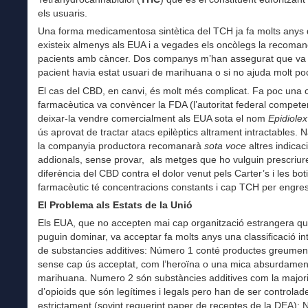
els usuaris.
Una forma medicamentosa sintètica del TCH ja fa molts anys
existeix almenys als EUA i a vegades els oncòlegs la recoma
pacients amb càncer. Dos companys m’han assegurat que va b
pacient havia estat usuari de marihuana o si no ajuda molt po
El cas del CBD, en canvi, és molt més complicat. Fa poc una
farmacèutica va convèncer la FDA (l’autoritat federal compete
deixar-la vendre comercialment als EUA sota el nom
Epidiolex
ús aprovat de tractar atacs epilèptics altrament intractables. 
la companyia productora recomanarà
sota voce
altres indicac
addionals, sense provar, als metges que ho vulguin prescriure
diferència del CBD contra el dolor venut pels Carter’s i les bot
farmacèutic té concentracions constants i cap TCH per engres
El Problema als Estats de la Unió
Els EUA, que no accepten mai cap organització estrangera q
puguin dominar, va acceptar fa molts anys una classificació in
de substancies additives: Número 1 conté productes greument
sense cap ús acceptat, com l’heroïna o una mica absurdamen
marihuana. Numero 2 són substàncies additives com la major
d’opioids que són legítimes i legals pero han de ser controlad
estrictament (sovint requerint paper de receptes de la DEA);