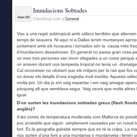
Inundacions Sobtades
Joan Gil
Classificat com a
General
Visc a una regió subtropical amb xàfecs terribles que alterne
temps de sequera. Ni aquí ni a Dallas tenim muntanyes apro
juntament amb els huracans i tornados són la causa més fre
d’inundacions desastroses. En general no passa gran cosa pe
un mes tres persones van morir ofegades a un cotxe perquè e
on anaven durant una tempesta tropical no tenia un drenatge 
Cal reconèixer no obstant que els mitjans per la raó que fos va
no donar els detalls d’una tragèdia molt insòlita. Aquests xàfe
molta por. Un dia jo em vaig espantar i em vaig amagar aparc
pàrquing alt que semblava segur. Vaig veure que molts altres 
igual.
D’on surten les inundacions sobtades greus (flash flood
anglès)?
A les zones de temperatura moderada com Mallorca és possib
poc probable que siguin simplement causades per un ruixat l
fort. És la geografia gairebé sempre que en té la culpa. La ma
rius surten d’una font a una muntanya o muntanyeta i tenen 