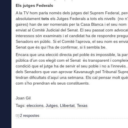
Els jutges Federals
A la TV hom parla només dels jutges del Suprem Federal, per
absolutament
tots
els Jutges Federals a tots els nivells (no n
gaires) han de ser nomenats per la Casa Blanca i el seu nom
enviat al Comitè Judicial del Senat. El seu passat com advocat,
interessos són examinats i el candidat ha de respondre pregu
Senadors en públic. Si el Comitè l’aprova, el seu nom es enviat
Senat que és qui l’ha de confirmar, si li sembla be.
Encara que una elecció directa pel poble és impossible, la par
pública d’un cos elegit com el Senat és transparent i compleix
condició que el jutge ha de servir el seu poble i no a l’inrevés.
dels Senadors que van aprovar Kavanaugh pel Tribunal Supr
tindran dificultats d’aquí una setmana. Els cal pensar molt què 
com s’ho prendran els seus constituents.
Joan Gil
Tags:
eleccions
,
Jutges
,
Llibertat
,
Texas
2 respostes