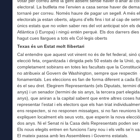
votar per correu amb la gent absent sense haver d’anar al col·
electoral. La butlleta me l’envien a casa sense haver de deman
tornaré per correu. Només haure de pagar un segell. A més el
electorals ja estan oberts, alguns d’ells fins i tot al cap de set
únics estats que no volen saber res del vot anticipat són els d
Atlàntica (i Europa) i ningú entén perquè. Els dos darrers dies
hagut cues llargues a tots els Col·legis oberts
Texas és un Estat molt llibertari
Cal entendre que aquest vot vinent no és de fet federal, sinó
elecció feta, organitzada i dirigida pels 50 estats de la Unió, 
completament sobirans en totes les facultats que la Constituci
no atribueix al Govern de Washington, sempre que respectin 
fonamentals. Les eleccions es fan de forma diferent a cada E
és el seu dret. Elegirem Representants (els Diputats, termini 
anys) i un senador (termini de sis anys, la tercera part elegid
anys), que aniran a la capital sabent que entre altres coses h
representar l’estat i els electors que els han triat individualmen
ens respecten, si no responen missatges, si no fan reunions lo
expliquen localment els seus vots, que esperin la nova elecció
dos anys. Ni el Senat ni la Casa dels Representats poden ser 
Els nous elegits entren en funcions l’any nou i els vells se’n v
El mateix passa amb les Assemblees i Governs estatals.