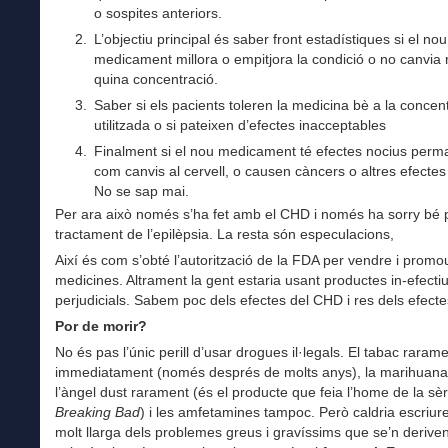
o sospites anteriors.
L’objectiu principal és saber front estadístiques si el nou
medicament millora o empitjora la condició o no canvia r
quina concentració.
Saber si els pacients toleren la medicina bè a la concen
utilitzada o si pateixen d’efectes inacceptables
Finalment si el nou medicament té efectes nocius perm
com canvis al cervell, o causen càncers o altres efectes
No se sap mai.
Per ara això només s’ha fet amb el CHD i només ha sorry bé 
tractament de l’epilèpsia. La resta són especulacions,
Així és com s’obté l’autorització de la FDA per vendre i prom
medicines. Altrament la gent estaria usant productes in-efecti
perjudicials. Sabem poc dels efectes del CHD i res dels efect
Por de morir?
No és pas l’únic perill d’usar drogues il·legals. El tabac raram
immediatament (només després de molts anys), la marihuana
l’àngel dust rarament (és el producte que feia l’home de la sèr
Breaking Bad
) i les amfetamines tampoc. Però caldria escriure
molt llarga dels problemes greus i gravíssims que se’n derive