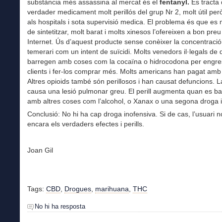
substància més assassina al mercat és el
fentanyl.
Es tracta
verdader medicament molt perillós del grup Nr 2, molt útil pe
als hospitals i sota supervisió medica. El problema és que es m
de sintetitzar, molt barat i molts xinesos l’ofereixen a bon preu
Internet. Ús d’aquest producte sense conèixer la concentració
temerari com un intent de suïcidi. Molts venedors il·legals de
barregen amb coses com la cocaïna o hidrocodona per engre
clients i fer-los comprar més. Molts americans han pagat amb 
Altres opioids també són perillosos i han causat defuncions. 
causa una lesió pulmonar greu. El perill augmenta quan es b
amb altres coses com l’alcohol, o Xanax o una segona droga il
Conclusió: No hi ha cap droga inofensiva. Si de cas, l’usuari 
encara els verdaders efectes i perills.
Joan Gil
Tags:
CBD
,
Drogues
,
marihuana
,
THC
No hi ha resposta